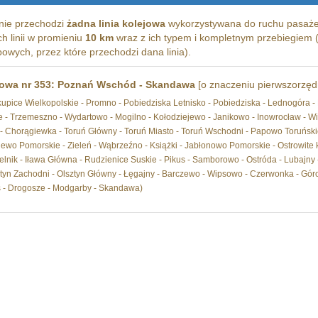
nie przechodzi
żadna linia kolejowa
wykorzystywana do ruchu pasaże
ich linii w promieniu
10 km
wraz z ich typem i kompletnym przebiegiem (
wych, przez które przechodzi dana linia).
ejowa nr 353: Poznań Wschód - Skandawa
[o znaczeniu pierwszorzę
skupice Wielkopolskie - Promno - Pobiedziska Letnisko - Pobiedziska - Lednogóra 
 - Trzemeszno - Wydartowo - Mogilno - Kołodziejewo - Janikowo - Inowrocław - Wi
Chorągiewka - Toruń Główny - Toruń Miasto - Toruń Wschodni - Papowo Toruńskie 
wo Pomorskie - Zieleń - Wąbrzeźno - Książki - Jabłonowo Pomorskie - Ostrowite k
lnik - Iława Główna - Rudzienice Suskie - Pikus - Samborowo - Ostróda - Lubajny - 
ztyn Zachodni - Olsztyn Główny - Łęgajny - Barczewo - Wipsowo - Czerwonka - Gó
s - Drogosze - Modgarby - Skandawa)