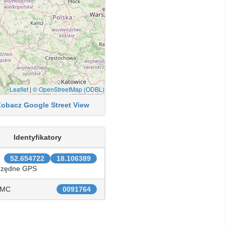
Leaflet
|
© OpenStreetMap (ODBL)
Zobacz Google Street View
Identyfikatory
52.654722
18.106389
rzędne GPS
IMC
0091764