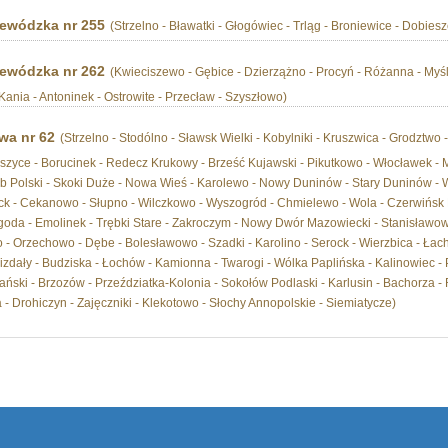
ewódzka nr 255
(Strzelno - Bławatki - Głogówiec - Trląg - Broniewice - Dobie
ewódzka nr 262
(Kwieciszewo - Gębice - Dzierzążno - Procyń - Różanna - Myś
ania - Antoninek - Ostrowite - Przecław - Szyszłowo)
wa nr 62
(Strzelno - Stodólno - Sławsk Wielki - Kobylniki - Kruszwica - Grodzt
mszyce - Borucinek - Redecz Krukowy - Brześć Kujawski - Pikutkowo - Włocławek -
b Polski - Skoki Duże - Nowa Wieś - Karolewo - Nowy Duninów - Stary Duninów - W
ck - Cekanowo - Słupno - Wilczkowo - Wyszogród - Chmielewo - Wola - Czerwińsk 
goda - Emolinek - Trębki Stare - Zakroczym - Nowy Dwór Mazowiecki - Stanisławo
 - Orzechowo - Dębe - Bolesławowo - Szadki - Karolino - Serock - Wierzbica - Ła
zdały - Budziska - Łochów - Kamionna - Twarogi - Wólka Paplińska - Kalinowiec - P
ski - Brzozów - Przeździatka-Kolonia - Sokołów Podlaski - Karlusin - Bachorza - 
- Drohiczyn - Zajęczniki - Klekotowo - Słochy Annopolskie - Siemiatycze)