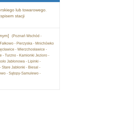
rskiego lub towarowego.
spisem stacji
dnym]
(Poznań Wschód -
- Fałkowo - Pierzyska - Mnichówko
ęcławice - Wierzchosławice -
- Turzno - Kamionki Jezioro -
oło Jabłonowa - Lipinki -
Stare Jabłonki - Biesal -
rowo - Sątopy-Samulewo -