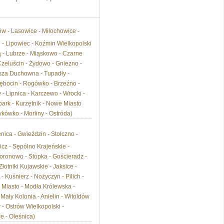
zów - Lasowice - Miłochowice -
 - Lipowiec - Koźmin Wielkopolski
ą - Lubrze - Miąskowo - Czarne
Czeluścin - Żydowo - Gniezno -
usza Duchowna - Tupadły -
ębocin - Rogówko - Brzeźno -
 Lipnica - Karczewo - Wrocki -
bark - Kurzętnik - Nowe Miasto
kówko - Morliny - Ostróda)
enica - Gwieździn - Stołczno -
icz - Sępólno Krajeńskie -
ronowo - Stopka - Gościeradz -
otniki Kujawskie - Jaksice -
 Kuśnierz - Nożyczyn - Pilich -
e Miasto - Modła Królewska -
 Mały Kolonia - Anielin - Witoldów
- Ostrów Wielkopolski -
e - Oleśnica)