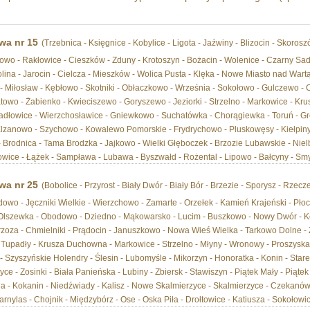
wa nr 15
(Trzebnica - Księgnice - Kobylice - Ligota - Jaźwiny - Blizocin - Skoros
kowo - Rakłowice - Cieszków - Zduny - Krotoszyn - Bożacin - Wolenice - Czarny Sad
lina - Jarocin - Cielcza - Mieszków - Wolica Pusta - Klęka - Nowe Miasto nad Wart
 - Miłosław - Kębłowo - Skotniki - Obłaczkowo - Września - Sokołowo - Gulczewo - 
towo - Żabienko - Kwieciszewo - Goryszewo - Jeziorki - Strzelno - Markowice - Kr
adłowice - Wierzchosławice - Gniewkowo - Suchatówka - Chorągiewka - Toruń - Gr
lzanowo - Szychowo - Kowalewo Pomorskie - Frydrychowo - Pluskowęsy - Kiełpiny -
- Brodnica - Tama Brodzka - Jajkowo - Wielki Głęboczek - Brzozie Lubawskie - Niel
owice - Łążek - Sampława - Lubawa - Byszwałd - Rożental - Lipowo - Bałcyny - Smy
wa nr 25
(Bobolice - Przyrost - Biały Dwór - Biały Bór - Brzezie - Sporysz - Rzecz
wo - Jęczniki Wielkie - Wierzchowo - Zamarte - Orzełek - Kamień Krajeński - Płoc
 Olszewka - Obodowo - Dziedno - Mąkowarsko - Lucim - Buszkowo - Nowy Dwór - Ko
zoza - Chmielniki - Prądocin - Januszkowo - Nowa Wieś Wielka - Tarkowo Dolne - Zł
Tupadły - Krusza Duchowna - Markowice - Strzelno - Młyny - Wronowy - Proszyska -
 - Szyszyńskie Holendry - Ślesin - Lubomyśle - Mikorzyn - Honoratka - Konin - Star
ce - Zosinki - Biała Panieńska - Lubiny - Zbiersk - Stawiszyn - Piątek Mały - Piątek
a - Kokanin - Niedźwiady - Kalisz - Nowe Skalmierzyce - Skalmierzyce - Czekanów 
arnylas - Chojnik - Międzybórz - Ose - Oska Piła - Drołtowice - Katiusza - Sokołowic