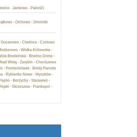
szewice - Jankowo - Pakość)
lątkowo - Orchowo - Smolniki
wo - Gocanowo - Chełmce - Czołowo
 Modzerowo - Wistka Królewska -
ola Brwileńska - Brwilno Dolne -
Nad Wisłą - Zarębin - Chociszewo
wo - Pomiechówek - Brody Parcele
cha - Rybienko Nowe - Wyszków -
aplin - Borzychy - Starawieś -
Repki - Skrzeszew - Frankopol -