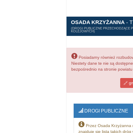
OSADA KRZYŻANNA
- 
(DROGI PUBLICZNE PRZECHODZĄCE PR
KOLEJOWYCH)
Posiadamy również rozbudowa
Niestety dane te nie są dostępn
bezpośrednio na stronie powiatu
gm
DROGI PUBLICZNE
Przez Osada Krzyżanna 
znajduje się lista takich dró