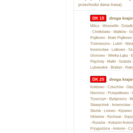
przechodzi dana trasa).
DK 15
droga krajo
Milicz - Wszewilki - Dziad
- Chełkówko - Wałków - Go
Piątkowo - Białe Piątkowo
Trzemeszno - Lubiń - Wyla
Inowrocław - Latkowo - Sz
Gronowo - Wielka Łąka - E
Pląchoty - Małki - Szabda 
Lubawskie - Bratian - Rak
DK 25
droga krajo
Kołdowo - Człuchów - Ględo
Niechorz - Przepałkowo -
Tryszczyn - Bydgoszcz - Br
Sławęcinek - Inowrocław - 
Skulsk - Lisewo - Kijowiec
Główiew - Rychwał - Siąszy
- Russów - Kokanin-Koloni
Przygodzice - Antonin - Cz