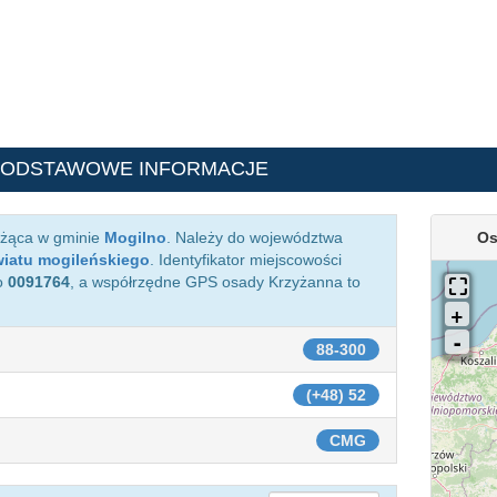
PODSTAWOWE INFORMACJE
eżąca w gminie
Mogilno
. Należy do województwa
Os
iatu mogileńskiego
. Identyfikator miejscowości
o
0091764
, a współrzędne GPS osady Krzyżanna to
88-300
(+48) 52
CMG