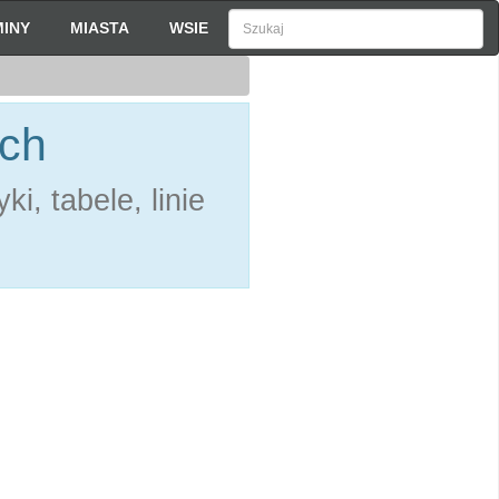
INY
MIASTA
WSIE
ach
i, tabele, linie