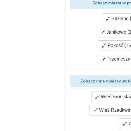
Zobacz miasta w p
Strzelno 
Janikowo (1
Pakość (16
Trzemeszno
Zobacz inne miejscowośc
Wieś Bronisła
Wieś Rzadkwin 
W