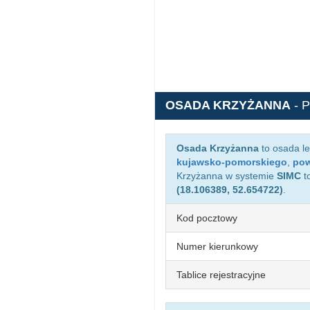
OSADA KRZYŻANNA
- 
Osada Krzyżanna
to osada l
kujawsko-pomorskiego
,
pow
Krzyżanna w systemie
SIMC
t
(18.106389, 52.654722)
.
Kod pocztowy
Numer kierunkowy
Tablice rejestracyjne