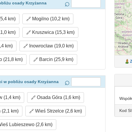
obliżu osady Krzyżanna
(5,4 km)
Mogilno (10,2 km)
1,0 km)
Kruszwica (15,3 km)
,4 km)
Inowrocław (19,0 km)
 (21,8 km)
Barcin (25,9 km)
i w pobliżu osady Krzyżanna
w (1,4 km)
Osada Góra (1,6 km)
Współ
Kod S
(2,1 km)
Wieś Strzelce (2,6 km)
ieś Lubieszewo (2,6 km)