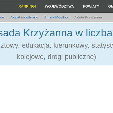
RANKINGI
WOJEWÓDZTWA
POWIATY
GM
kie
Powiat mogileński
Gmina Mogilno
Osada Krzyżanna
ada Krzyżanna w liczb
towy, edukacja, kierunkowy, statystyk
kolejowe, drogi publiczne)