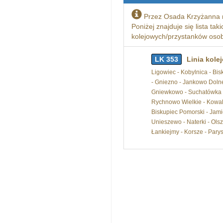
Przez Osada Krzyżanna 
Poniżej znajduje się lista tak
kolejowych/przystanków osobo
LK 353
Linia kol
Ligowiec - Kobylnica - Bi
- Gniezno - Jankowo Dolne
Gniewkowo - Suchatówka - 
Rychnowo Wielkie - Kowale
Biskupiec Pomorski - Jamie
Unieszewo - Naterki - Ols
Łankiejmy - Korsze - Pary