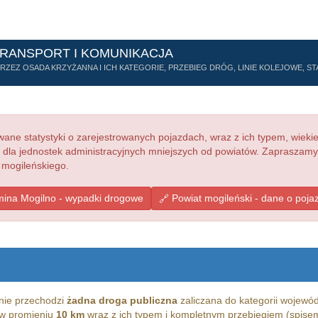
TRANSPORT I KOMUNIKACJA
ZEZ OSADA KRZYŻANNA I ICH KATEGORIE, PRZEBIEG DRÓG, LINIE KOLEJOWE, STA
ne statystyki o zarejestrowanych pojazdach, wraz z ich typem, wieki
e dla jednostek administracyjnych mniejszych od powiatów. Zapraszamy
 mogileńskiego.
ina Mogilno - wypadki drogowe
Powiat mogileński - dane o poja
nie przechodzi
żadna droga publiczna
zaliczana do kategorii wojewódz
g w promieniu
10 km
wraz z ich typem i kompletnym przebiegiem (spisem