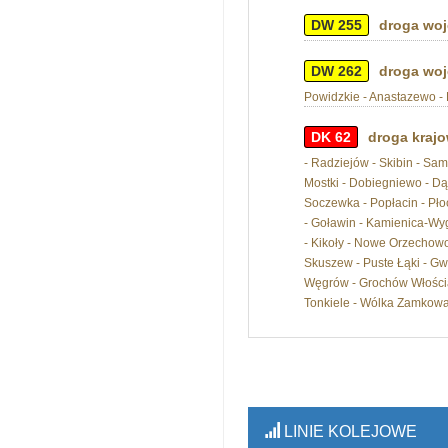
DW 255
droga woj
DW 262
droga woj
Powidzkie - Anastazewo - K
DK 62
droga krajo
- Radziejów - Skibin - Sa
Mostki - Dobiegniewo - Dą
Soczewka - Popłacin - Pło
- Goławin - Kamienica-Wy
- Kikoły - Nowe Orzechowo
Skuszew - Puste Łąki - Gwi
Węgrów - Grochów Włościań
Tonkiele - Wólka Zamkowa 
LINIE KOLEJOWE