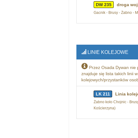
DW 235
droga woj
Gacnik - Brusy - Żabno - M
LINIE KOLEJOWE
Przez Osada Dywan nie 
znajduje się lista takich linii
kolejowych/przystanków osobo
LK 211
Linia kole
Żabno koło Chojnic - Brusy
Kościerzyna)