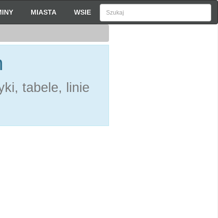
INY
MIASTA
WSIE
h
i, tabele, linie