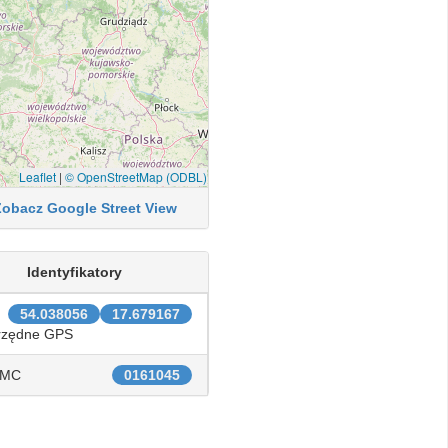
Leaflet
|
© OpenStreetMap (ODBL)
Zobacz Google Street View
Identyfikatory
54.038056
17.679167
rzędne GPS
IMC
0161045