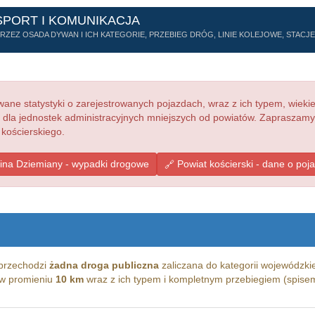
SPORT I KOMUNIKACJA
ZEZ OSADA DYWAN I ICH KATEGORIE, PRZEBIEG DRÓG, LINIE KOLEJOWE, STACJE 
ne statystyki o zarejestrowanych pojazdach, wraz z ich typem, wieki
e dla jednostek administracyjnych mniejszych od powiatów. Zapraszamy
 kościerskiego.
na Dziemiany - wypadki drogowe
Powiat kościerski - dane o poj
przechodzi
żadna droga publiczna
zaliczana do kategorii wojewódzkie
g w promieniu
10 km
wraz z ich typem i kompletnym przebiegiem (spisem