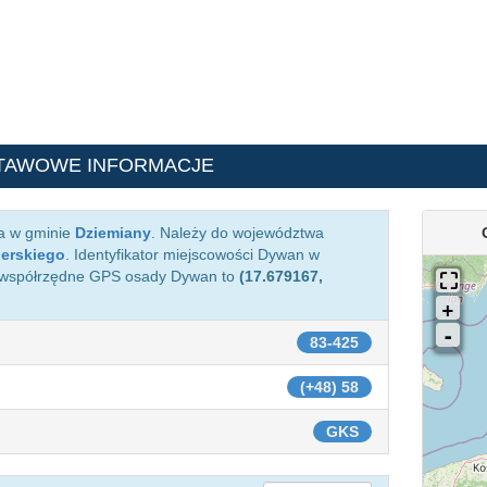
TAWOWE INFORMACJE
a w gminie
Dziemiany
. Należy do województwa
ierskiego
. Identyfikator miejscowości Dywan w
 współrzędne GPS osady Dywan to
(17.679167,
83-425
(+48) 58
GKS