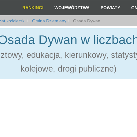
RANKINGI
WOJEWÓDZTWA
POWIATY
GM
at kościerski
Gmina Dziemiany
Osada Dywan
Osada Dywan w liczbac
towy, edukacja, kierunkowy, statystyk
kolejowe, drogi publiczne)