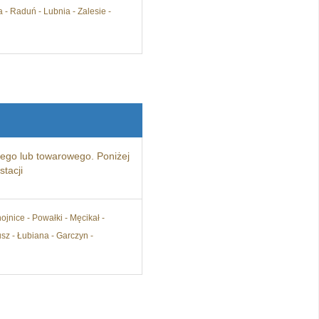
 - Raduń - Lubnia - Zalesie -
ego lub towarowego. Poniżej
tacji
ojnice - Powałki - Męcikał -
sz - Łubiana - Garczyn -