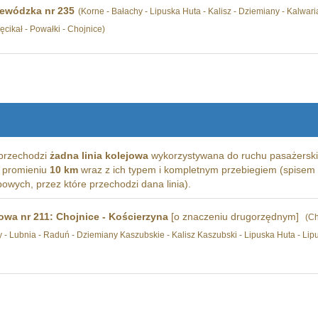
ewódzka nr 235
(Korne - Bałachy - Lipuska Huta - Kalisz - Dziemiany - Kalwaria
ęcikał - Powałki - Chojnice)
przechodzi
żadna linia kolejowa
wykorzystywana do ruchu pasażerski
 w promieniu
10 km
wraz z ich typem i kompletnym przebiegiem (spisem s
wych, przez które przechodzi dana linia).
jowa nr 211: Chojnice - Kościerzyna
[o znaczeniu drugorzędnym]
(Ch
 - Lubnia - Raduń - Dziemiany Kaszubskie - Kalisz Kaszubski - Lipuska Huta - Lipu