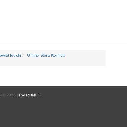
wiat łosicki
Gmina Stara Kornica
l
© 2026 |
PATRONITE