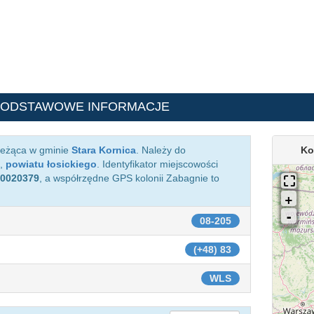
PODSTAWOWE INFORMACJE
 leżąca w gminie
Stara Kornica
. Należy do
Ko
,
powiatu łosickiego
. Identyfikator miejscowości
0020379
, a współrzędne GPS kolonii Zabagnie to
08-205
(+48) 83
WLS