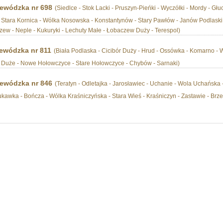
ewódzka nr 698
(Siedlce - Stok Lacki - Pruszyn-Pieńki - Wyczółki - Mordy - Gł
 Stara Kornica - Wólka Nosowska - Konstantynów - Stary Pawłów - Janów Podlaski -
czew - Neple - Kukuryki - Lechuty Małe - Łobaczew Duży - Terespol)
ewódzka nr 811
(Biała Podlaska - Cicibór Duży - Hrud - Ossówka - Komarno -
i Duże - Nowe Hołowczyce - Stare Hołowczyce - Chybów - Sarnaki)
ewódzka nr 846
(Teratyn - Odletajka - Jarosławiec - Uchanie - Wola Uchańska 
ukawka - Bończa - Wólka Kraśniczyńska - Stara Wieś - Kraśniczyn - Zastawie - Brze