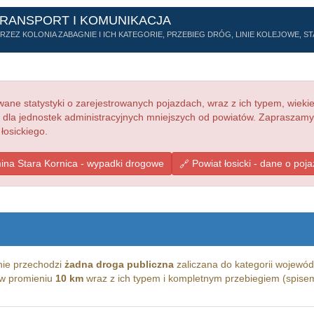
TRANSPORT I KOMUNIKACJA
EZ KOLONIA ZABAGNIE I ICH KATEGORIE, PRZEBIEG DRÓG, LINIE KOLEJOWE, ST
ne statystyki o zarejestrowanych pojazdach, wraz z ich typem, wieki
e dla jednostek administracyjnych mniejszych od powiatów. Zapraszamy
łosickiego.
na Stara Kornica - wypadki drogowe
Powiat łosicki - dane o poj
nie przechodzi
żadna droga publiczna
zaliczana do kategorii wojewódz
g w promieniu
10 km
wraz z ich typem i kompletnym przebiegiem (spisem