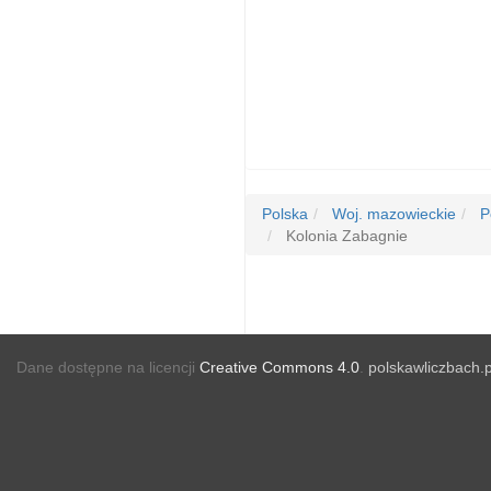
Polska
Woj. mazowieckie
Po
Kolonia Zabagnie
Dane dostępne na licencji
Creative Commons 4.0
.
polskawliczbach.p