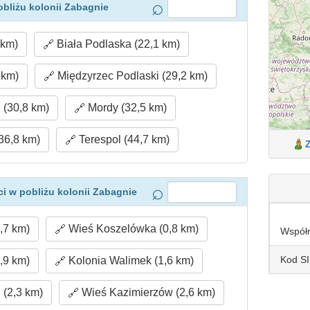
bliżu kolonii Zabagnie
 km)
Biała Podlaska (22,1 km)
 km)
Międzyrzec Podlaski (29,2 km)
 (30,8 km)
Mordy (32,5 km)
36,8 km)
Terespol (44,7 km)
i w pobliżu kolonii Zabagnie
,7 km)
Wieś Koszelówka (0,8 km)
Współ
Kod S
,9 km)
Kolonia Walimek (1,6 km)
 (2,3 km)
Wieś Kazimierzów (2,6 km)