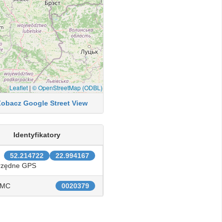
Leaflet
|
© OpenStreetMap (ODBL)
Zobacz Google Street View
Identyfikatory
52.214722
22.994167
rzędne GPS
IMC
0020379