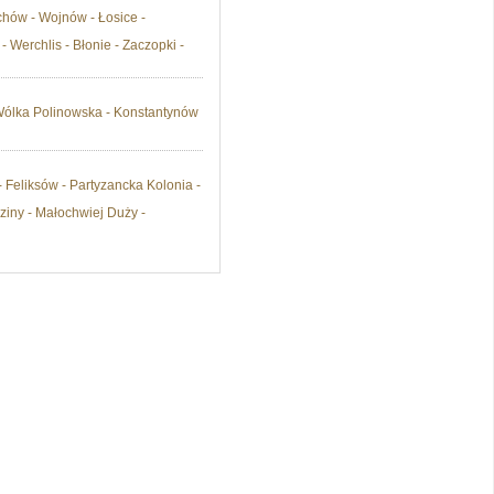
uchów - Wojnów - Łosice -
 Werchlis - Błonie - Zaczopki -
 Wólka Polinowska - Konstantynów
- Feliksów - Partyzancka Kolonia -
ziny - Małochwiej Duży -