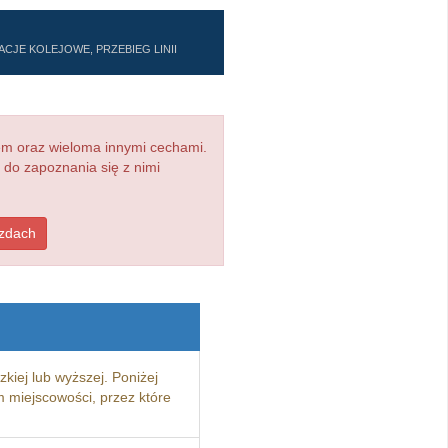
ACJE KOLEJOWE, PRZEBIEG LINII
em oraz wieloma innymi cechami.
 do zapoznania się z nimi
azdach
kiej lub wyższej. Poniżej
 miejscowości, przez które