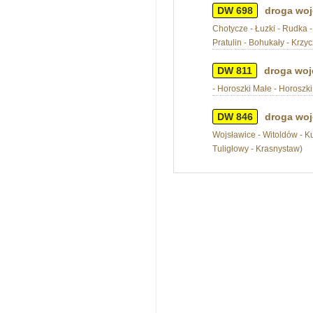
DW 698
droga woj
Chotycze - Łuzki - Rudka -
Pratulin - Bohukały - Krzy
DW 811
droga woj
- Horoszki Małe - Horoszk
DW 846
droga woj
Wojsławice - Witoldów - K
Tuligłowy - Krasnystaw)