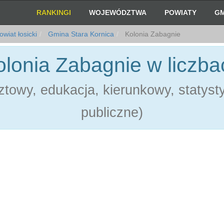
RANKINGI
WOJEWÓDZTWA
POWIATY
GM
wiat łosicki
Gmina Stara Kornica
Kolonia Zabagnie
olonia Zabagnie w liczba
towy, edukacja, kierunkowy, statystyk
publiczne)