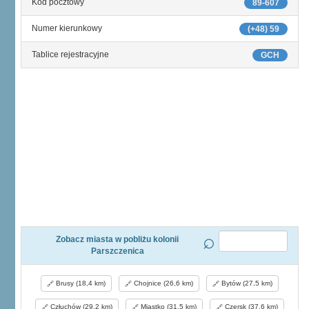
Kod pocztowy
89-607
Numer kierunkowy
(+48) 59
Tablice rejestracyjne
GCH
Zobacz miasta w pobliżu kolonii
Parszczenica
Brusy (18,4 km)
Chojnice (26,6 km)
Bytów (27,5 km)
Człuchów (29,2 km)
Miastko (31,5 km)
Czersk (37,6 km)