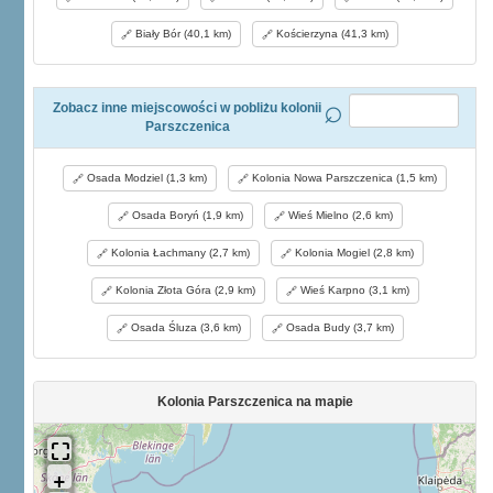
Biały Bór (40,1 km)
Kościerzyna (41,3 km)
Zobacz inne miejscowości w pobliżu kolonii
Parszczenica
Osada Modziel (1,3 km)
Kolonia Nowa Parszczenica (1,5 km)
Osada Boryń (1,9 km)
Wieś Mielno (2,6 km)
Kolonia Łachmany (2,7 km)
Kolonia Mogiel (2,8 km)
Kolonia Złota Góra (2,9 km)
Wieś Karpno (3,1 km)
Osada Śluza (3,6 km)
Osada Budy (3,7 km)
Kolonia Parszczenica na mapie