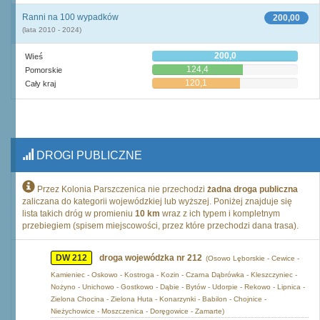
Ranni na 100 wypadków
200,00
(lata 2010 - 2024)
200,0
Wieś
124,4
Pomorskie
120,1
Cały kraj
DROGI PUBLICZNE
Przez Kolonia Parszczenica nie przechodzi
żadna droga publiczna
zaliczana do kategorii wojewódzkiej lub wyższej. Poniżej znajduje się
lista takich dróg w promieniu
10 km
wraz z ich typem i kompletnym
przebiegiem (spisem miejscowości, przez które przechodzi dana trasa).
DW 212
droga wojewódzka nr 212
(Osowo Lęborskie - Cewice -
Kamieniec - Oskowo - Kostroga - Kozin - Czarna Dąbrówka - Kleszczyniec -
Nożyno - Unichowo - Gostkowo - Dąbie - Bytów - Udorpie - Rekowo - Lipnica -
Zielona Chocina - Zielona Huta - Konarzynki - Babilon - Chojnice -
Nieżychowice - Moszczenica - Doręgowice - Zamarte)