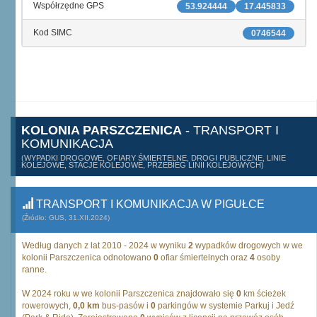
Współrzędne GPS
53.924444
17.445833
Kod SIMC
0746544
KOLONIA PARSZCZENICA
- TRANSPORT I
KOMUNIKACJA
(WYPADKI DROGOWE, OFIARY ŚMIERTELNE, DROGI PUBLICZNE, LINIE
KOLEJOWE, STACJE KOLEJOWE, PRZEBIEG LINII KOLEJOWYCH)
TRANSPORT I KOMUNIKACJA W PIGUŁCE
(Źródło: GUS, 31.XII.2024)
Według danych z lat 2010 - 2024 w wyniku
2
wypadków drogowych w we
kolonii Parszczenica odnotowano
0
ofiar śmiertelnych oraz
4
osoby
ranne.
W 2024 roku w we kolonii Parszczenica znajdowało się
0
km ścieżek
rowerowych,
0,0 km
bus-pasów i
0
parkingów w systemie Parkuj i Jedź