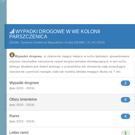
WYPADKI DROGOWE W WE KOLONII
PARSZCZENICA
(Źródło: Systemu Ewidencji Wypadków i Kolizji (SEWiK), 31.XII.2024)
Wypadek drogowy
, to zdarzenie mające miejsce w ruchu lądowym, spowodowane
poprzez nieumyślne naruszenie zasad bezpieczeństwa obowiązujących w tym ruchu,
którego skutkiem jest śmierć jednego z uczestników lub obrażenia ciała powodujące
naruszenie czynności narządu ciała lub rozstrój zdrowia trwające dłużej niż 7 dni.
Wypadki drogowe
2
(lata 2010 - 2024)
Ofiary śmiertelne
0
(lata 2010 - 2024)
Ranni
4
(lata 2010 - 2024)
Lekko ranni
1