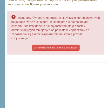
(Park & Ride). Zarejestrowano
0
wypisów z licencji na przewóz osób
taksówkami oraz
0
licencji na taksówki.
Posiadamy również rozbudowane statystyki o zarejestrowanych
pojazdach, wraz z ich typem, wiekiem oraz wieloma innymi
cechami. Niestety dane te nie są dostępne dla jednostek
administracyjnych mniejszych od powiatów. Zapraszamy do
zapoznania się z nimi bezpośrednio na stronie powiatu
chojnickiego.
Powiat chojnicki - dane o pojazdach