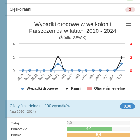
Ciężko ranni
3
Wypadki drogowe w we kolonii
Parszczenica w latach 2010 - 2024
(Źródło: SEWiK)
4
4
2
2
0
0
2010
2015
2020
2013
2018
2023
2011
2016
2021
2014
2019
2024
2012
2017
2022
Wypadki drogowe
Ranni
Ofiary śmiertelne
Ofiary śmiertelne na 100 wypadków
0,00
(lata 2010 - 2024)
0,0
Tutaj
6,6
Pomorskie
9,4
Polska