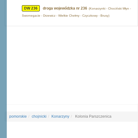
DW 236
droga wojewódzka nr 236
(Konarzynki - Chociński Młyn -
Swornegacie - Drzewicz - Wielkie Chełmy - Czyczkowy - Brusy)
pomorskie
chojnicki
Konarzyny
Kolonia Parszczenica