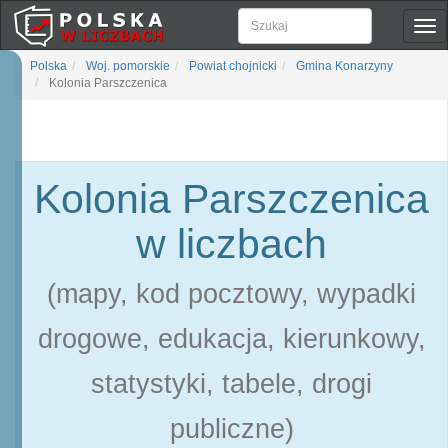
Pok
naw
Polska
Woj. pomorskie
Powiat chojnicki
Gmina Konarzyny
Kolonia Parszczenica
Kolonia Parszczenica
w liczbach
(mapy, kod pocztowy, wypadki
drogowe, edukacja, kierunkowy,
statystyki, tabele, drogi
publiczne)