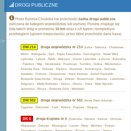
DROGI PUBLICZNE
Przez Kolonia Chudoba nie przechodzi
żadna droga publiczna
zaliczana do kategorii wojewódzkiej lub wyższej. Poniżej znajduje się
lista takich dróg w promieniu
10 km
wraz z ich typem i kompletnym
przebiegiem (spisem miejscowości, przez które przechodzi dana trasa).
DW 214
droga wojewódzka nr 214
(Łeba - Steknica - Charbrowo -
Wicko - Białogarda - Gęś - Krępa Kaszubska - Garczegorze - Nowa Wieś
Lęborska - Lębork - Rybki - Malczyce - Osowo Lęborskie - Łebunia - Bukowina
- Pałubice - Migi - Sierakowice - Puzdrowo - Tuchlino - Golica - Mściszewice -
Klukowa Huta - Dubowo - Stężyca - Skorzewo - Kościerzyna - Sarnowy -
Stawiska - Foshuta - Chwarzenko - Stara Kiszewa - Zamek Kiszewski -
Bożepole Szlacheckie - Struga - Zblewo - Borzechowo - Bietowo - Lubichowo -
Zelgoszcz - Wielki Bukowiec - Skórcz - Głuche - Osiek - Małe Wycinki -
Jeżewnica - Recice - Grabowa Góra - Warlubie)
DW 502
droga wojewódzka nr 502
(Nowy Dwór Gdański -
Cyganka - Żelichowo - Tujsk - Rybina - Popowo - Stegna)
DK 6
droga krajowa nr 6
(Goleniów - Glewice - Kikorze - Olchowo -
Wojcieszyn - Żabowo - Wyszogóra - Lisowo - Płoty - Wicimice - Pniewo -
Skrzydłowo - Czartkowo - Rzesznikowo - Rymań - Leszczyn - Dębica -