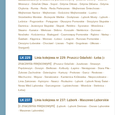
Wrzeszcz - Gdańsk Oliwa - Sopot - Gdynia Orłowo - Gdynia Główna - Gdynia
Chylonia - Rumia - Reda - Reda Pieleszewo - Wejherowo Śmiechowo -
Wejherowo Nanice - Wejherowo - Gościcino Wejherowskie - Luzino -
Strzebielino Morskie - Bożepole Wielkie - Godętowo - Lębork Mosty - Lębork -
Leśnice - Pogorzelice - Potęgowo - Głuszyno Pomorskie - Strzyżyno Słupskie -
Damnica - Jezierzyce Słupskie - Słupsk - Reblino - Sycewice - Wrześnica -
Sławno - Karwice - Wiekowo - Skibno - Koszalin - Niekłonice - Dunowo -
Nosówko - Kościernica - Białogard - Czarnowęsy Pomorskie - Rąbino - Nielep -
Świdwin - Klępnica - Worowo - Łobez - Lesięcin - Runowo Pomorskie -
Cieszyno Łobeskie - Chociwel - Lisowo - Trąbki - Gogolewo - Ulikowo -
Stargard)
LK 229
Linia kolejowa nr 229: Pruszcz Gdański - Łeba
[o
znaczenia miejscowym]
(Pruszcz Gdański - Juszkowo - Straszyn
Prędzieszyn - Goszyn - Bielkowo - Kolbudy - Łapino - Niestępowo - Stara Piła -
Żukowo Zachodnie - Dzierżążno - Kartuzy - Prokowo - Garcz - Reskowo -
Miechucino - Mojusz - Sierakowice - Kamienica Królewska - Niepoczołowice -
Linia Zakrzewo - Kętrzyno - Nawcz - Rozłazino - Lębork - Lębork Nowy Świat -
Nowa Wieś Lęborska - Garczegorze - Lędziechowo - Wrzeście - Steknica -
Łeba)
LK 237
Linia kolejowa nr 237: Lębork - Maszewo Lęborskie
[o znaczenia miejscowym]
(Lębork - Lębork Dretowo - Osowo Lęborskie
- Maszewo Lęborskie)