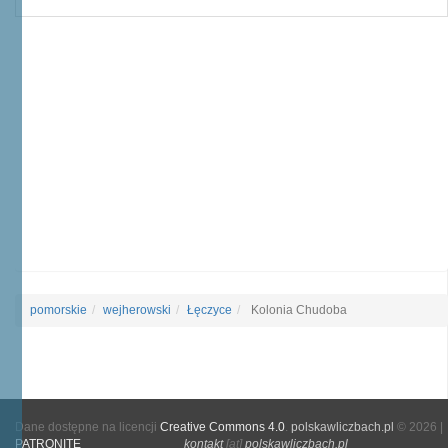
pomorskie
wejherowski
Łęczyce
Kolonia Chudoba
Dane dostępne na licencji
Creative Commons 4.0
.
polskawliczbach.pl
© 2026 |
PATRONITE
kontakt
[at]
polskawliczbach.pl