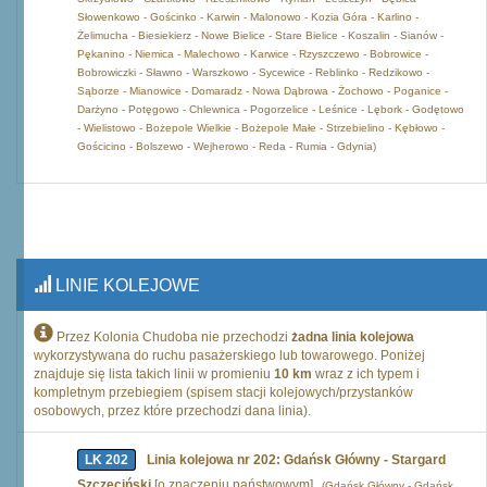
Słowenkowo - Gościnko - Karwin - Malonowo - Kozia Góra - Karlino -
Żelimucha - Biesiekierz - Nowe Bielice - Stare Bielice - Koszalin - Sianów -
Pękanino - Niemica - Malechowo - Karwice - Rzyszczewo - Bobrowice -
Bobrowiczki - Sławno - Warszkowo - Sycewice - Reblinko - Redzikowo -
Sąborze - Mianowice - Domaradz - Nowa Dąbrowa - Żochowo - Poganice -
Darżyno - Potęgowo - Chlewnica - Pogorzelice - Leśnice - Lębork - Godętowo
- Wielistowo - Bożepole Wielkie - Bożepole Małe - Strzebielino - Kębłowo -
Gościcino - Bolszewo - Wejherowo - Reda - Rumia - Gdynia)
LINIE KOLEJOWE
Przez Kolonia Chudoba nie przechodzi
żadna linia kolejowa
wykorzystywana do ruchu pasażerskiego lub towarowego. Poniżej
znajduje się lista takich linii w promieniu
10 km
wraz z ich typem i
kompletnym przebiegiem (spisem stacji kolejowych/przystanków
osobowych, przez które przechodzi dana linia).
LK 202
Linia kolejowa nr 202: Gdańsk Główny - Stargard
Szczeciński
[o znaczeniu państwowym]
(Gdańsk Główny - Gdańsk