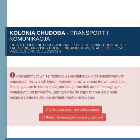
KOLONIA CHUDOBA
- TRANSPORT I
KOMUNIKACJA
(DROGI PUBLICZNE PRZECHODZĄCE PRZEZ KOLONIA CHUDOBA I ICH
KATEGORIE, PRZEBIEG DRÓG, LINIE KOLEJOWE, STACJE KOLEJOWE,
PRZEBIEG LINII KOLEJOWYCH)
Posiadamy również rozbudowane statystyki o zarejestrowanych
pojazdach, wraz z ich typem, wiekiem oraz wieloma innymi cechami.
Niestety dane te nie są dostępne dla jednostek administracyjnych
mniejszych od powiatów. Zapraszamy do zapoznania się z nimi
bezpośrednio na stronie powiatu wejherowskiego.
gmina Łęczyce - wypadki drogowe
Powiat wejherowski - dane o pojazdach