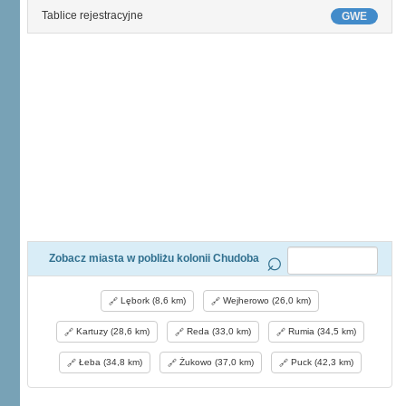
Tablice rejestracyjne
GWE
Zobacz miasta w pobliżu kolonii Chudoba
Lębork (8,6 km)
Wejherowo (26,0 km)
Kartuzy (28,6 km)
Reda (33,0 km)
Rumia (34,5 km)
Łeba (34,8 km)
Żukowo (37,0 km)
Puck (42,3 km)