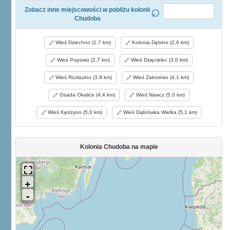
Zobacz inne miejscowości w pobliżu kolonii
Chudoba
Wieś Dziechno (1,7 km)
Kolonia Dębino (2,6 km)
Wieś Popowo (2,7 km)
Wieś Dzięcielec (3,0 km)
Wieś Rozłazino (3,9 km)
Wieś Zakrzewo (4,1 km)
Osada Okalice (4,4 km)
Wieś Nawcz (5,0 km)
Wieś Kętrzyno (5,0 km)
Wieś Dąbrówka Wielka (5,1 km)
Kolonia Chudoba na mapie