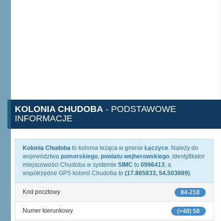
KOLONIA CHUDOBA
- PODSTAWOWE
INFORMACJE
Kolonia Chudoba
to kolonia leżąca w gminie
Łęczyce
. Należy do
województwa
pomorskiego
,
powiatu wejherowskiego
. Identyfikator
miejscowości Chudoba w systemie
SIMC
to
0996413
, a
współrzędne GPS kolonii Chudoba to
(17.865833, 54.503889)
.
Kod pocztowy
84-218
Numer kierunkowy
(+48) 58