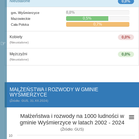
Nieustalone
0,0%
0,0%
gm. Wyśmierzyce
0,5%
Mazowieckie
0,7%
Cała Polska
Kobiety
0,0%
(Nieustalone)
Mężczyźni
0,0%
(Nieustalone)
MAŁŻEŃSTWA I ROZWODY W GMINIE
WYŚMIERZYCE
(Źródło: GUS, 31.XII.2024)
Małżeństwa i rozwody na 1000 ludności w
gminie Wyśmierzyce w latach 2002 - 2024
(Źródło: GUS)
10