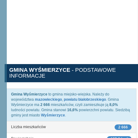
GMINA WYŚMIERZYCE
- PODSTAWOWE
INFORMACJE
Gmina Wyśmierzyce
to gmina miejsko-wiejska. Należy do
województwa
mazowieckiego
,
powiatu białobrzeskiego
. Gmina
Wyśmierzyce ma
2 666
mieszkańców, czyli zamieszkuje ją
8,0%
ludności powiatu. Gmina stanowi
16,6%
powierzchni powiatu. Siedzibą
gminy jest miasto
Wyśmierzyce
.
Liczba mieszkańców
2 666