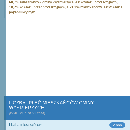
60,7%
mieszkańców gminy Wyśmierzyce jest w wieku produkcyjnym,
18,2%
w wieku przedprodukcyjnym, a
21,1%
mieszkańców jest w wieku
poprodukcyjnym.
LICZBA I PŁEĆ MIESZKAŃCÓW GMINY
WYŚMIERZYCE
(Źródło: GUS, 31.XII.2024)
Liczba mieszkańców
2 666