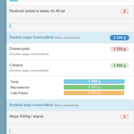
Płodność kobiet w wieku 45-49 lat
2
2
Średnia waga noworodków
3 396 g
(Dane powiatowe)
Dziewczynki
3 335 g
(Średnia waga noworodków)
Chłopcy
3 450 g
(Średnia waga noworodków)
3 396 g
Tutaj
3 385 g
Mazowieckie
3 356 g
Cała Polska
Rozkład wagi noworodków
(Dane powiatowe)
Waga 5000g i więcej
1
1