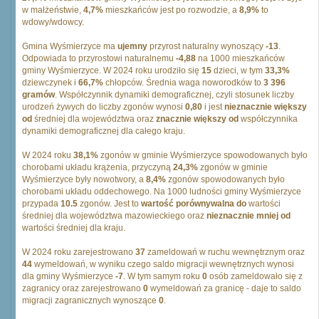
w małżeństwie,
4,7%
mieszkańców jest po rozwodzie, a
8,9%
to
wdowy/wdowcy.
Gmina Wyśmierzyce ma
ujemny
przyrost naturalny wynoszący
-13
.
Odpowiada to przyrostowi naturalnemu
-4,88
na 1000 mieszkańców
gminy Wyśmierzyce. W 2024 roku urodziło się
15
dzieci, w tym
33,3%
dziewczynek i
66,7%
chłopców. Średnia waga noworodków to
3 396
gramów
. Współczynnik dynamiki demograficznej, czyli stosunek liczby
urodzeń żywych do liczby zgonów wynosi
0,80
i jest
nieznacznie większy
od
średniej dla województwa oraz
znacznie większy od
współczynnika
dynamiki demograficznej dla całego kraju.
W 2024 roku
38,1%
zgonów w gminie Wyśmierzyce spowodowanych było
chorobami układu krążenia, przyczyną
24,3%
zgonów w gminie
Wyśmierzyce były nowotwory, a
8,4%
zgonów spowodowanych było
chorobami układu oddechowego. Na 1000 ludności gminy Wyśmierzyce
przypada
10.5
zgonów. Jest to
wartość porównywalna do
wartości
średniej dla województwa mazowieckiego oraz
nieznacznie mniej od
wartości średniej dla kraju.
W 2024 roku zarejestrowano
37
zameldowań w ruchu wewnętrznym oraz
44
wymeldowań, w wyniku czego saldo migracji wewnętrznych wynosi
dla gminy Wyśmierzyce
-7
. W tym samym roku
0
osób zameldowało się z
zagranicy oraz zarejestrowano
0
wymeldowań za granicę - daje to saldo
migracji zagranicznych wynoszące
0
.