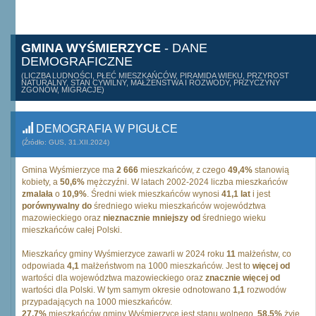
GMINA WYŚMIERZYCE
- DANE
DEMOGRAFICZNE
(LICZBA LUDNOŚCI, PŁEĆ MIESZKAŃCÓW, PIRAMIDA WIEKU, PRZYROST
NATURALNY, STAN CYWILNY, MAŁŻEŃSTWA I ROZWODY, PRZYCZYNY
ZGONÓW, MIGRACJE)
DEMOGRAFIA W PIGUŁCE
(Źródło: GUS, 31.XII.2024)
Gmina Wyśmierzyce ma
2 666
mieszkańców, z czego
49,4%
stanowią
kobiety, a
50,6%
mężczyźni. W latach 2002-2024 liczba mieszkańców
zmalała
o
10,9%
. Średni wiek mieszkańców wynosi
41,1 lat
i jest
porównywalny do
średniego wieku mieszkańców województwa
mazowieckiego oraz
nieznacznie mniejszy od
średniego wieku
mieszkańców całej Polski.
Mieszkańcy gminy Wyśmierzyce zawarli w 2024 roku
11
małżeństw, co
odpowiada
4,1
małżeństwom na 1000 mieszkańców. Jest to
więcej od
wartości dla województwa mazowieckiego oraz
znacznie więcej od
wartości dla Polski. W tym samym okresie odnotowano
1,1
rozwodów
przypadających na 1000 mieszkańców.
27,7%
mieszkańców gminy Wyśmierzyce jest stanu wolnego,
58,5%
żyje