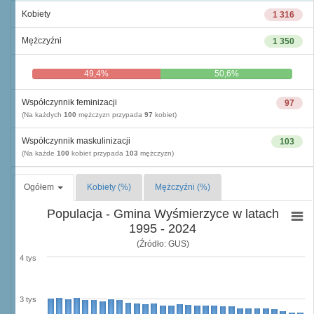
Kobiety
1 316
Mężczyźni
1 350
49,4%
50,6%
Współczynnik feminizacji
97
(Na każdych
100
mężczyzn przypada
97
kobiet)
Współczynnik maskulinizacji
103
(Na każde
100
kobiet przypada
103
mężczyzn)
Ogółem
Kobiety (%)
Mężczyźni (%)
Populacja - Gmina Wyśmierzyce w latach
1995 - 2024
(Źródło: GUS)
4 tys
3 tys