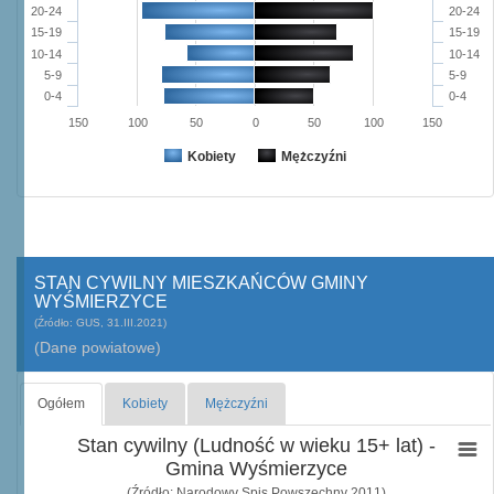
20-24
20-24
15-19
15-19
10-14
10-14
5-9
5-9
0-4
0-4
150
100
50
0
50
100
150
Kobiety
Mężczyźni
STAN CYWILNY MIESZKAŃCÓW GMINY
WYŚMIERZYCE
(Źródło: GUS, 31.III.2021)
(Dane powiatowe)
Ogółem
Kobiety
Mężczyźni
Stan cywilny (Ludność w wieku 15+ lat) -
Gmina Wyśmierzyce
(Źródło: Narodowy Spis Powszechny 2011)