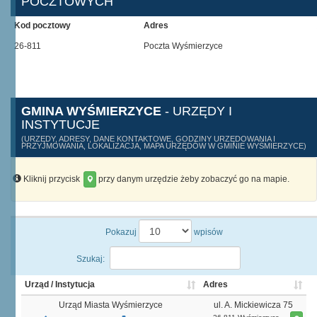
POCZTOWYCH
Kod pocztowy
Adres
26-811
Poczta Wyśmierzyce
GMINA WYŚMIERZYCE
- URZĘDY I
INSTYTUCJE
(URZĘDY, ADRESY, DANE KONTAKTOWE, GODZINY URZĘDOWANIA I
PRZYJMOWANIA, LOKALIZACJA, MAPA URZĘDÓW W GMINIE WYŚMIERZYCE)
Kliknij przycisk
przy danym urzędzie żeby zobaczyć go na mapie.
Pokazuj
wpisów
Szukaj:
Urząd / Instytucja
Adres
Urząd Miasta Wyśmierzyce
ul. A. Mickiewicza 75