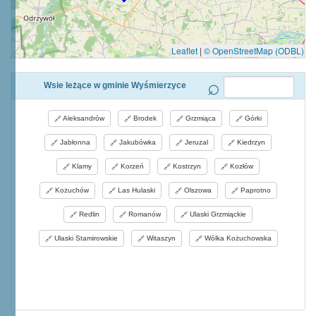
Leaflet
|
© OpenStreetMap (ODBL)
Wsie leżące w gminie Wyśmierzyce
Aleksandrów
Brodek
Grzmiąca
Górki
Jabłonna
Jakubówka
Jeruzal
Kiedrzyn
Klamy
Korzeń
Kostrzyn
Kozłów
Kożuchów
Las Hulaski
Olszowa
Paprotno
Redlin
Romanów
Ulaski Grzmiąckie
Ulaski Stamirowskie
Witaszyn
Wólka Kożuchowska