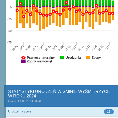
0
-25
-50
-75
1995
2003
2011
2019
1997
2005
2013
2021
1999
2007
2015
2023
2001
2009
2017
Przyrost naturalny
Urodzenia
Zgony
Zgony niemowląt
STATYSTYKI URODZEŃ W GMINIE WYŚMIERZYCE
W ROKU 2024
(Źródło: GUS, 31.XII.2024)
Urodzenia żywe
15