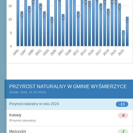
18
18
18
18
18
17
15
16
16
16
15
14
13
13
13
12
10
11
11
5
6
0
1995
2001
2007
2013
2019
1997
2003
2009
2015
2021
1999
2005
2011
2017
2023
PRZYROST NATURALNY W GMINIE WYŚMIERZYCE
(Źródło: GUS, 31.XII.2024)
Przyrost naturalny w roku 2024
-13
Kobiety
-6
(Przyrost naturalny)
Mężczyźni
-7