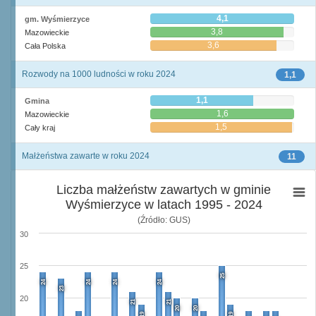
4,1
gm. Wyśmierzyce
3,8
Mazowieckie
3,6
Cała Polska
Rozwody na 1000 ludności w roku 2024
1,1
1,1
Gmina
1,6
Mazowieckie
1,5
Cały kraj
Małżeństwa zawarte w roku 2024
11
Liczba małżeństw zawartych w gminie
Wyśmierzyce w latach 1995 - 2024
(Źródło: GUS)
30
25
25
24
24
24
24
23
20
21
21
20
20
19
19