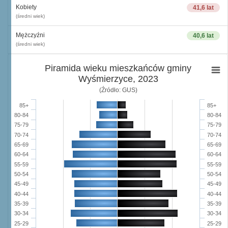
Kobiety
41,6 lat
(średni wiek)
Mężczyźni
40,6 lat
(średni wiek)
Piramida wieku mieszkańców gminy
Wyśmierzyce, 2023
(Źródło: GUS)
85+
85+
80-84
80-84
75-79
75-79
70-74
70-74
65-69
65-69
60-64
60-64
55-59
55-59
50-54
50-54
45-49
45-49
40-44
40-44
35-39
35-39
30-34
30-34
25-29
25-29