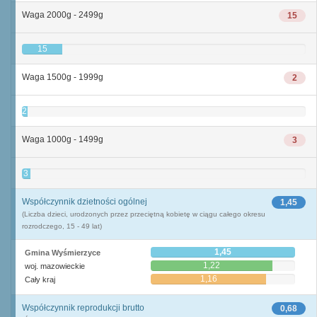
Waga 2000g - 2499g
15
15
Waga 1500g - 1999g
2
2
Waga 1000g - 1499g
3
3
Współczynnik dzietności ogólnej
1,45
(Liczba dzieci, urodzonych przez przeciętną kobietę w ciągu całego okresu
rozrodczego, 15 - 49 lat)
1,45
Gmina Wyśmierzyce
1,22
woj. mazowieckie
1,16
Cały kraj
Współczynnik reprodukcji brutto
0,68