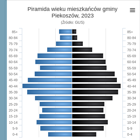
Piramida wieku mieszkańców gminy
Piekoszów, 2023
(Źródło: GUS)
85+
85+
80-84
80-84
75-79
75-79
70-74
70-74
65-69
65-69
60-64
60-64
55-59
55-59
50-54
50-54
45-49
45-49
40-44
40-44
35-39
35-39
30-34
30-34
25-29
25-29
20-24
20-24
15-19
15-19
10-14
10-14
5-9
5-9
0-4
0-4