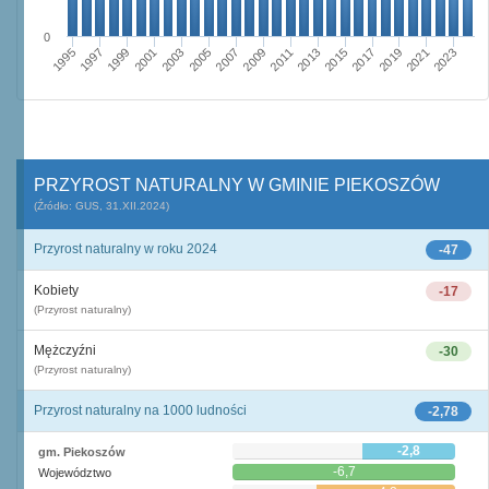
0
2009
2001
2023
2015
2007
1999
2021
2013
2005
1997
2019
2011
2003
1995
2017
PRZYROST NATURALNY W GMINIE PIEKOSZÓW
(Źródło: GUS, 31.XII.2024)
Przyrost naturalny w roku 2024
-47
Kobiety
-17
(Przyrost naturalny)
Mężczyźni
-30
(Przyrost naturalny)
Przyrost naturalny na 1000 ludności
-2,78
-2,8
gm. Piekoszów
-6,7
Województwo