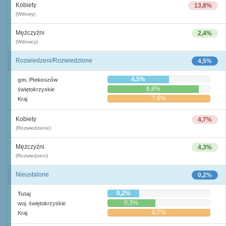
Kobiety
13,8%
(Wdowy)
Mężczyźni
2,4%
(Wdowcy)
Rozwiedzeni/Rozwiedzione
4,5%
4,5%
gm. Piekoszów
6,8%
świętokrzyskie
7,6%
Kraj
Kobiety
4,7%
(Rozwiedzione)
Mężczyźni
4,3%
(Rozwiedzeni)
Nieustalone
0,2%
0,2%
Tutaj
0,3%
woj. świętokrzyskie
0,7%
Kraj