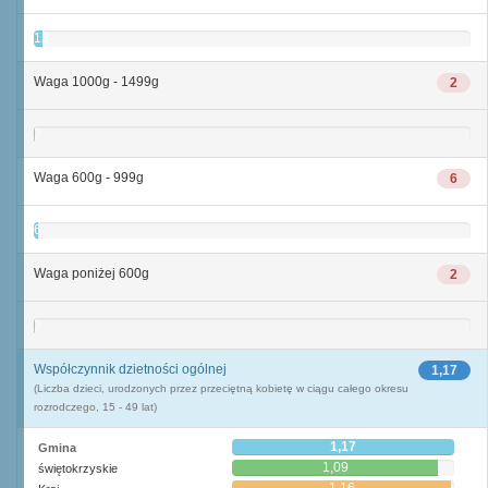
13
Waga 1000g - 1499g
2
2
Waga 600g - 999g
6
6
Waga poniżej 600g
2
2
Współczynnik dzietności ogólnej
1,17
(Liczba dzieci, urodzonych przez przeciętną kobietę w ciągu całego okresu
rozrodczego, 15 - 49 lat)
1,17
Gmina
1,09
świętokrzyskie