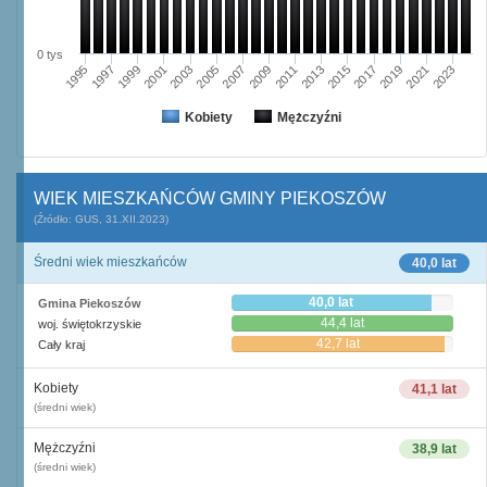
0 tys
2021
1995
1999
2003
2007
2011
2015
2019
2023
1997
2001
2005
2009
2013
2017
Kobiety
Mężczyźni
WIEK MIESZKAŃCÓW GMINY PIEKOSZÓW
(Źródło: GUS, 31.XII.2023)
Średni wiek mieszkańców
40,0 lat
40,0 lat
Gmina Piekoszów
44,4 lat
woj. świętokrzyskie
42,7 lat
Cały kraj
Kobiety
41,1 lat
(średni wiek)
Mężczyźni
38,9 lat
(średni wiek)