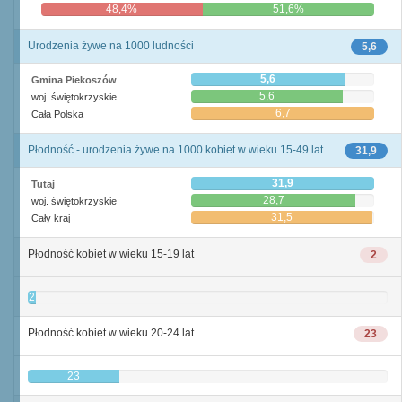
48,4%
51,6%
Urodzenia żywe na 1000 ludności
5,6
5,6
Gmina Piekoszów
5,6
woj. świętokrzyskie
6,7
Cała Polska
Płodność - urodzenia żywe na 1000 kobiet w wieku 15-49 lat
31,9
31,9
Tutaj
28,7
woj. świętokrzyskie
31,5
Cały kraj
Płodność kobiet w wieku 15-19 lat
2
2
Płodność kobiet w wieku 20-24 lat
23
23