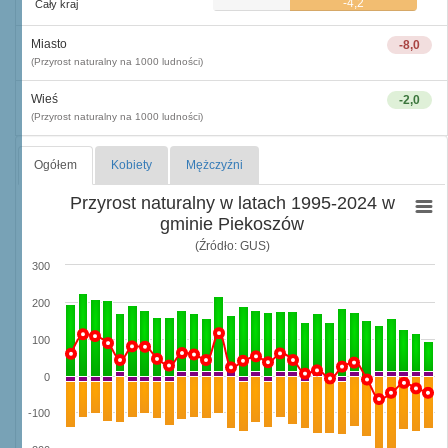
-4,2
Cały kraj
Miasto
-8,0
(Przyrost naturalny na 1000 ludności)
Wieś
-2,0
(Przyrost naturalny na 1000 ludności)
Ogółem
Kobiety
Mężczyźni
Przyrost naturalny w latach 1995-2024 w
gminie Piekoszów
(Źródło: GUS)
300
200
100
0
-100