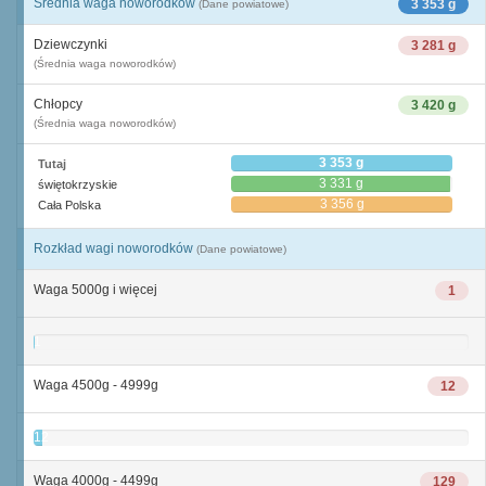
Średnia waga noworodków
3 353 g
(Dane powiatowe)
Dziewczynki
3 281 g
(Średnia waga noworodków)
Chłopcy
3 420 g
(Średnia waga noworodków)
3 353 g
Tutaj
3 331 g
świętokrzyskie
3 356 g
Cała Polska
Rozkład wagi noworodków
(Dane powiatowe)
Waga 5000g i więcej
1
1
Waga 4500g - 4999g
12
12
Waga 4000g - 4499g
129