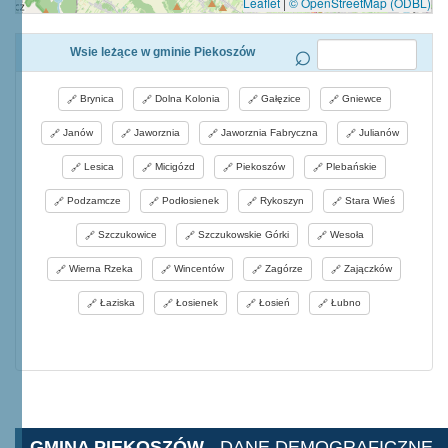
Leaflet
|
© OpenStreetMap (ODBL)
Wsie leżące w gminie Piekoszów
Brynica
Dolna Kolonia
Gałęzice
Gniewce
Janów
Jaworznia
Jaworznia Fabryczna
Julianów
Lesica
Micigózd
Piekoszów
Plebańskie
Podzamcze
Podłosienek
Rykoszyn
Stara Wieś
Szczukowice
Szczukowskie Górki
Wesoła
Wierna Rzeka
Wincentów
Zagórze
Zajączków
Łaziska
Łosienek
Łosień
Łubno
GMINA PIEKOSZÓW
- DANE DEMOGRAFICZNE