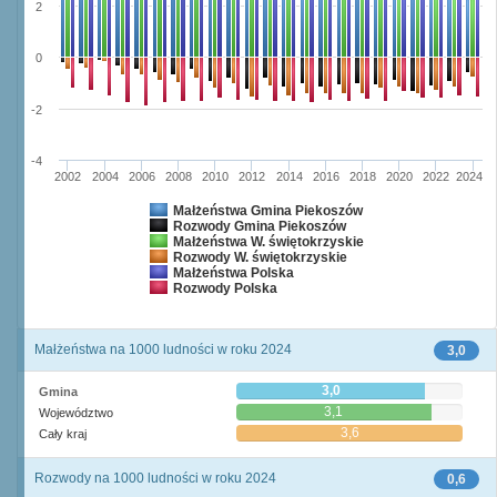
2
0
-2
-4
2002
2004
2006
2008
2010
2012
2014
2016
2018
2020
2022
2024
Małżeństwa Gmina Piekoszów
Rozwody Gmina Piekoszów
Małżeństwa W. świętokrzyskie
Rozwody W. świętokrzyskie
Małżeństwa Polska
Rozwody Polska
Małżeństwa na 1000 ludności w roku 2024
3,0
3,0
Gmina
3,1
Województwo
3,6
Cały kraj
Rozwody na 1000 ludności w roku 2024
0,6