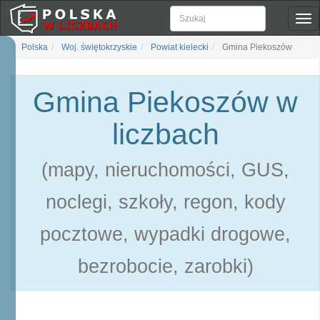
Pok
naw
Polska
Woj. świętokrzyskie
Powiat kielecki
Gmina Piekoszów
Gmina Piekoszów w
liczbach
(mapy, nieruchomości, GUS,
noclegi, szkoły, regon, kody
pocztowe, wypadki drogowe,
bezrobocie, zarobki)