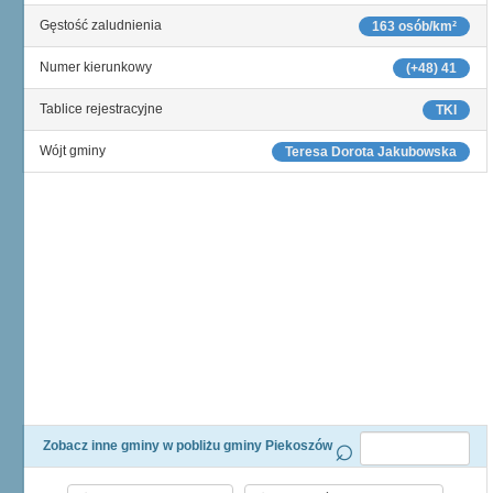
Gęstość zaludnienia
163 osób/km²
Numer kierunkowy
(+48) 41
Tablice rejestracyjne
TKI
Wójt gminy
Teresa Dorota Jakubowska
Zobacz inne gminy w pobliżu gminy Piekoszów