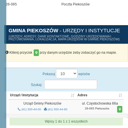
26-065
Poczta Piekoszów
GMINA PIEKOSZÓW
- URZĘDY I INSTYTUCJE
(URZĘDY, ADRESY, DANE KONTAKTOWE, GODZINY URZĘDOWANIA I
PRZYJMOWANIA, LOKALIZACJA, MAPA URZĘDÓW W GMINIE PIEKOSZÓW)
Kliknij przycisk
przy danym urzędzie żeby zobaczyć go na mapie.
Pokazuj
wpisów
Szukaj:
Urząd / Instytucja
Adres
Urząd Gminy Piekoszów
ul. Częstochowska 66a
26-065 Piekoszów
(41) 300-44-00
(41) 300-44-60
Wpisy 1 do 1 z 1 wszystkich