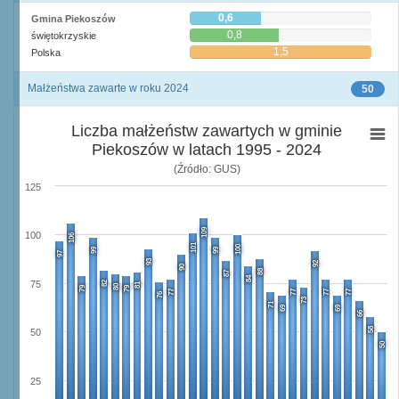
0,6
Gmina Piekoszów
0,8
świętokrzyskie
1,5
Polska
Małżeństwa zawarte w roku 2024
50
Liczba małżeństw zawartych w gminie
Piekoszów w latach 1995 - 2024
(Źródło: GUS)
125
109
100
106
101
100
99
99
97
93
92
90
88
87
84
82
75
81
80
79
79
77
77
77
77
76
73
71
69
69
66
58
50
50
25