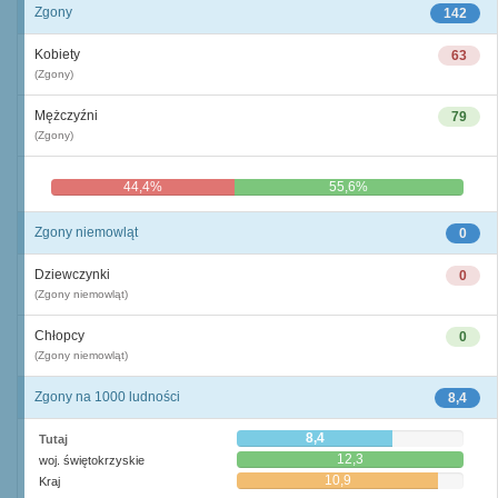
Zgony
142
Kobiety
63
(Zgony)
Mężczyźni
79
(Zgony)
44,4%
55,6%
Zgony niemowląt
0
Dziewczynki
0
(Zgony niemowląt)
Chłopcy
0
(Zgony niemowląt)
Zgony na 1000 ludności
8,4
8,4
Tutaj
12,3
woj. świętokrzyskie
10,9
Kraj