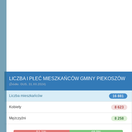
LICZBA I PŁEĆ MIESZKAŃCÓW GMINY PIEKOSZÓW
(Źródło: GUS, 31.XII.2024)
Liczba mieszkańców
16 881
Kobiety
8 623
Mężczyźni
8 258