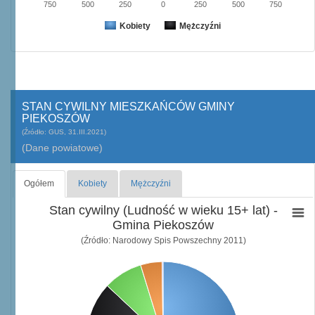
750
500
250
0
250
500
750
Kobiety
Mężczyźni
STAN CYWILNY MIESZKAŃCÓW GMINY
PIEKOSZÓW
(Źródło: GUS, 31.III.2021)
(Dane powiatowe)
Ogółem
Kobiety
Mężczyźni
Stan cywilny (Ludność w wieku 15+ lat) -
Gmina Piekoszów
(Źródło: Narodowy Spis Powszechny 2011)