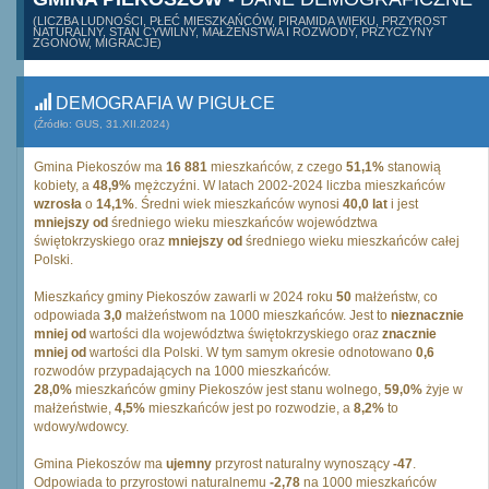
(LICZBA LUDNOŚCI, PŁEĆ MIESZKAŃCÓW, PIRAMIDA WIEKU, PRZYROST
NATURALNY, STAN CYWILNY, MAŁŻEŃSTWA I ROZWODY, PRZYCZYNY
ZGONÓW, MIGRACJE)
DEMOGRAFIA W PIGUŁCE
(Źródło: GUS, 31.XII.2024)
Gmina Piekoszów ma
16 881
mieszkańców, z czego
51,1%
stanowią
kobiety, a
48,9%
mężczyźni. W latach 2002-2024 liczba mieszkańców
wzrosła
o
14,1%
. Średni wiek mieszkańców wynosi
40,0 lat
i jest
mniejszy od
średniego wieku mieszkańców województwa
świętokrzyskiego oraz
mniejszy od
średniego wieku mieszkańców całej
Polski.
Mieszkańcy gminy Piekoszów zawarli w 2024 roku
50
małżeństw, co
odpowiada
3,0
małżeństwom na 1000 mieszkańców. Jest to
nieznacznie
mniej od
wartości dla województwa świętokrzyskiego oraz
znacznie
mniej od
wartości dla Polski. W tym samym okresie odnotowano
0,6
rozwodów przypadających na 1000 mieszkańców.
28,0%
mieszkańców gminy Piekoszów jest stanu wolnego,
59,0%
żyje w
małżeństwie,
4,5%
mieszkańców jest po rozwodzie, a
8,2%
to
wdowy/wdowcy.
Gmina Piekoszów ma
ujemny
przyrost naturalny wynoszący
-47
.
Odpowiada to przyrostowi naturalnemu
-2,78
na 1000 mieszkańców