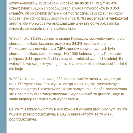
gminy Piekoszów. W 2024 roku urodziło się
95
dzieci, w tym
48,4%
dziewczynek i
51,6%
chłopców. Średnia waga noworodków to
3 353
gramów
. Współczynnik dynamiki demograficznej, czyli stosunek liczby
urodzeń żywych do liczby zgonów wynosi
0,78
i jest
znacznie większy od
średniej dla województwa oraz
znacznie większy od
współczynnika
dynamiki demograficznej dla całego kraju.
W 2024 roku
36,6%
zgonów w gminie Piekoszów spowodowanych było
chorobami układu krążenia, przyczyną
24,8%
zgonów w gminie
Piekoszów były nowotwory, a
7,5%
zgonów spowodowanych było
chorobami układu oddechowego. Na 1000 ludności gminy Piekoszów
przypada
8.41
zgonów. Jest to
znacznie mniej od
wartości średniej dla
województwa świętokrzyskiego oraz
znacznie mniej od
wartości średniej
dla kraju.
W 2024 roku zarejestrowano
238
zameldowań w ruchu wewnętrznym
oraz
172
wymeldowań, w wyniku czego saldo migracji wewnętrznych
wynosi dla gminy Piekoszów
66
. W tym samym roku
5
osób zameldowało
się z zagranicy oraz zarejestrowano
1
wymeldowań za granicę - daje to
saldo migracji zagranicznych wynoszące
4
.
61,3%
mieszkańców gminy Piekoszów jest w wieku produkcyjnym,
19,9%
w wieku przedprodukcyjnym, a
18,7%
mieszkańców jest w wieku
poprodukcyjnym.