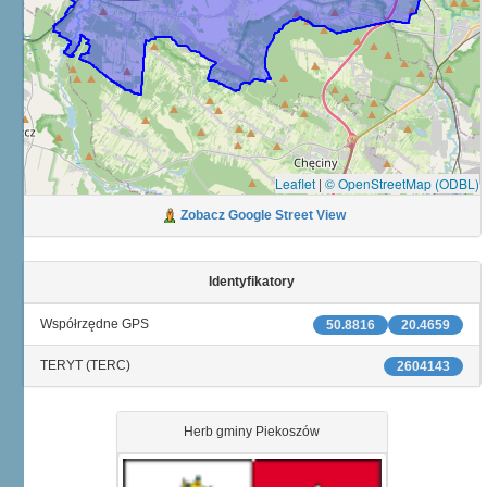
Leaflet
|
© OpenStreetMap (ODBL)
Zobacz Google Street View
Identyfikatory
Współrzędne GPS
50.8816
20.4659
TERYT (TERC)
2604143
Herb gminy Piekoszów