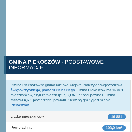
GMINA PIEKOSZÓW
- PODSTAWOWE
INFORMACJE
Gmina Piekoszów
to gmina miejsko-wiejska. Należy do województwa
świętokrzyskiego
,
powiatu kieleckiego
. Gmina Piekoszów ma
16 881
mieszkańców, czyli zamieszkuje ją
8,1%
ludności powiatu. Gmina
stanowi
4,6%
powierzchni powiatu. Siedzibą gminy jest miasto
Piekoszów
.
Liczba mieszkańców
16 881
Powierzchnia
103,0 km²