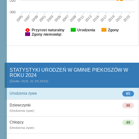
-200
-300
1997
2003
2009
2015
2021
1995
2001
2007
2013
2019
1999
2005
2011
2017
2023
Przyrost naturalny
Urodzenia
Zgony
Zgony niemowląt
STATYSTYKI URODZEŃ W GMINIE PIEKOSZÓW W
ROKU 2024
(Źródło: GUS, 31.XII.2024)
Urodzenia żywe
95
Dziewczynki
46
(Urodzenia żywe)
Chłopcy
49
(Urodzenia żywe)