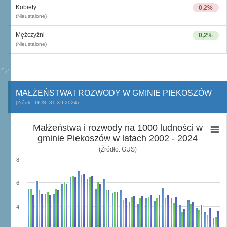
Kobiety
0,2%
(Nieustalone)
Mężczyźni
0,2%
(Nieustalone)
MAŁŻEŃSTWA I ROZWODY W GMINIE PIEKOSZÓW
(Źródło: GUS, 31.XII.2024)
Małżeństwa i rozwody na 1000 ludności w
gminie Piekoszów w latach 2002 - 2024
(Źródło: GUS)
8
6
4