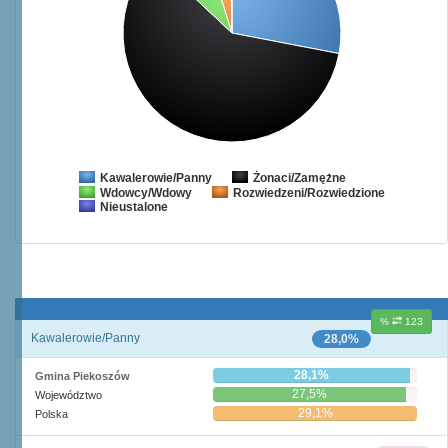
Żonaci/Zamężne
Kawalerowie/Panny
Wdowcy/Wdowy
Rozwiedzeni/Rozwiedzione
Nieustalone
%
123
Kawalerowie/Panny
28,0%
28,1%
Gmina Piekoszów
27,5%
Województwo
29,1%
Polska