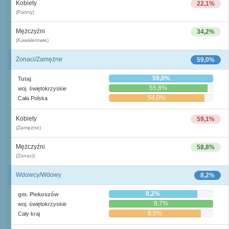
Kobiety
22,1%
(Panny)
Mężczyźni
34,2%
(Kawalerowie)
Żonaci/Zamężne
59,0%
59,0%
Tutaj
55,8%
woj. świętokrzyskie
54,0%
Cała Polska
Kobiety
59,1%
(Zamężne)
Mężczyźni
58,8%
(Żonaci)
Wdowcy/Wdowy
8,2%
8,2%
gm. Piekoszów
9,7%
woj. świętokrzyskie
8,5%
Cały kraj