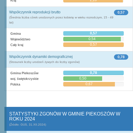
1,16
Kraj
Współczynnik reprodukcji brutto
0,57
(Średnia liczba córek urodzonych przez kobietę w wieku rozrodczym, 15 - 49
lat)
0,57
Gmina
0,54
Województwo
0,57
Cały kraj
Współczynnik dynamiki demograficznej
0,78
(Stosunek liczby urodzeń żywych do liczby zgonów)
0,78
Gmina Piekoszów
0,50
woj. świętokrzyskie
0,67
Polska
STATYSTYKI ZGONÓW W GMINIE PIEKOSZÓW W
ROKU 2024
(Źródło: GUS, 31.XII.2024)