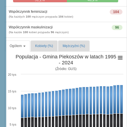
51,1%
48,9%
Współczynnik feminizacji
104
(Na każdych
100
mężczyzn przypada
104
kobiet)
Współczynnik maskulinizacji
96
(Na każde
100
kobiet przypada
96
mężczyzn)
Ogółem
Kobiety (%)
Mężczyźni (%)
Populacja - Gmina Piekoszów w latach 1995
- 2024
(Źródło: GUS)
20 tys
15 tys
10 tys
5 tys