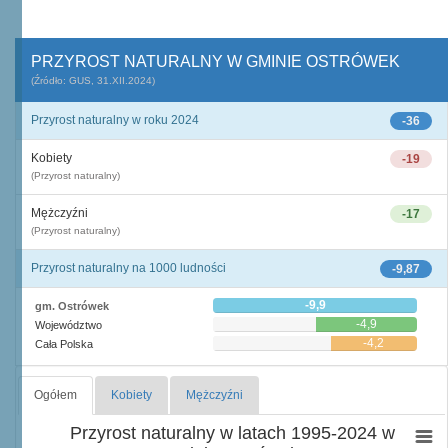
PRZYROST NATURALNY W GMINIE OSTRÓWEK
(Źródło: GUS, 31.XII.2024)
Przyrost naturalny w roku 2024
-36
Kobiety
-19
(Przyrost naturalny)
Mężczyźni
-17
(Przyrost naturalny)
Przyrost naturalny na 1000 ludności
-9,87
-9,9
gm. Ostrówek
-4,9
Województwo
-4,2
Cała Polska
Ogółem
Kobiety
Mężczyźni
Przyrost naturalny w latach 1995-2024 w