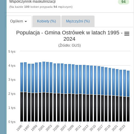
Współczynnik maskulinizacji
94
(Na każde
100
kobiet przypada
94
mężczyzn)
Ogółem
Kobiety (%)
Mężczyźni (%)
Populacja - Gmina Ostrówek w latach 1995 -
2024
(Źródło: GUS)
5 tys
4 tys
3 tys
2 tys
1 tys
0 tys
2003
2019
2005
2021
2007
2023
2009
1995
2011
1997
2013
1999
2015
2001
2017