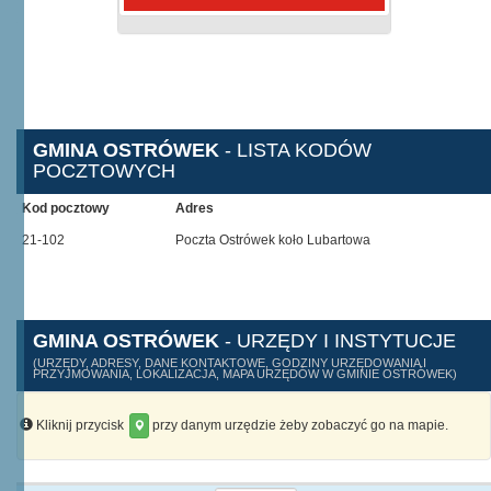
GMINA OSTRÓWEK
- LISTA KODÓW
POCZTOWYCH
Kod pocztowy
Adres
21-102
Poczta Ostrówek koło Lubartowa
GMINA OSTRÓWEK
- URZĘDY I INSTYTUCJE
(URZĘDY, ADRESY, DANE KONTAKTOWE, GODZINY URZĘDOWANIA I
PRZYJMOWANIA, LOKALIZACJA, MAPA URZĘDÓW W GMINIE OSTRÓWEK)
Kliknij przycisk
przy danym urzędzie żeby zobaczyć go na mapie.