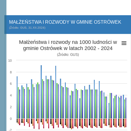
MAŁŻEŃSTWA I ROZWODY W GMINIE OSTRÓWEK
(Źródło: GUS, 31.XII.2024)
Małżeństwa i rozwody na 1000 ludności w
gminie Ostrówek w latach 2002 - 2024
(Źródło: GUS)
10
8
6
4
2
0
-2