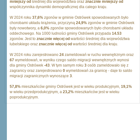
mniejszy od
średniej dla województwa oraz
znacznie mniejszy od
współczynnika dynamiki demograficznej dla całego kraju.
W 2024 roku
37,6%
zgonów w gminie Ostrówek spowodowanych było
chorobami układu krążenia, przyczyną
24,9%
zgonów w gminie Ostrówek
były nowotwory, a
6,0%
zgonów spowodowanych było chorobami układu
oddechowego. Na 1000 ludności gminy Ostrówek przypada
14.53
zgonów. Jest to
znacznie więcej od
wartości średniej dla województwa
lubelskiego oraz
znacznie więcej od
wartości średniej dla kraju.
W 2024 roku zarejestrowano
24
zameldowań w ruchu wewnętrznym oraz
67
wymeldowań, w wyniku czego saldo migracji wewnętrznych wynosi
dla gminy Ostrówek
-43
. W tym samym roku
3
osób zameldowało się z
zagranicy oraz zarejestrowano
0
wymeldowań za granicę - daje to saldo
migracji zagranicznych wynoszące
3
.
57,8%
mieszkańców gminy Ostrówek jest w wieku produkcyjnym,
19,1%
w wieku przedprodukcyjnym, a
23,2%
mieszkańców jest w wieku
poprodukcyjnym.