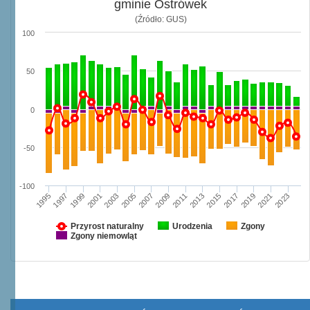
gminie Ostrówek
(Źródło: GUS)
100
50
0
-50
-100
1997
2003
2009
2015
2021
1995
2001
2007
2013
2019
1999
2005
2011
2017
2023
Przyrost naturalny
Urodzenia
Zgony
Zgony niemowląt