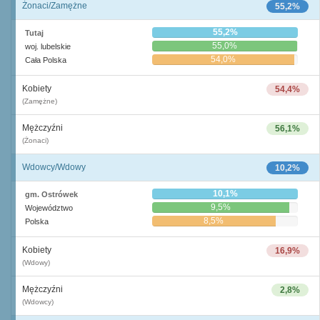
Żonaci/Zamężne
55,2%
55,2%
Tutaj
55,0%
woj. lubelskie
54,0%
Cała Polska
Kobiety
54,4%
(Zamężne)
Mężczyźni
56,1%
(Żonaci)
Wdowcy/Wdowy
10,2%
10,1%
gm. Ostrówek
9,5%
Województwo
8,5%
Polska
Kobiety
16,9%
(Wdowy)
Mężczyźni
2,8%
(Wdowcy)