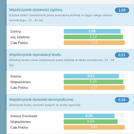
Współczynnik dzietności ogólnej
1,08
(Liczba dzieci, urodzonych przez przeciętną kobietę w ciągu całego okresu
rozrodczego, 15 - 49 lat)
1,08
Gmina
1,12
woj. lubelskie
1,16
Cała Polska
Współczynnik reprodukcji brutto
0,51
(Średnia liczba córek urodzonych przez kobietę w wieku rozrodczym, 15 - 49
lat)
0,51
Gmina
0,55
Województwo
0,57
Cała Polska
Współczynnik dynamiki demograficznej
0,56
(Stosunek liczby urodzeń żywych do liczby zgonów)
0,56
Gmina Ostrówek
0,59
Województwo
0,67
Cała Polska