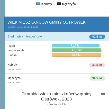
Kobiety
Mężczyźni
WIEK MIESZKAŃCÓW GMINY OSTRÓWEK
(Źródło: GUS, 31.XII.2023)
Średni wiek mieszkańców
41,5 lat
41,5 lat
Tutaj
43,3 lat
woj. lubelskie
42,7 lat
Polska
Kobiety
43,5 lat
(średni wiek)
Mężczyźni
39,5 lat
(średni wiek)
Piramida wieku mieszkańców gminy
Ostrówek, 2023
(Źródło: GUS)