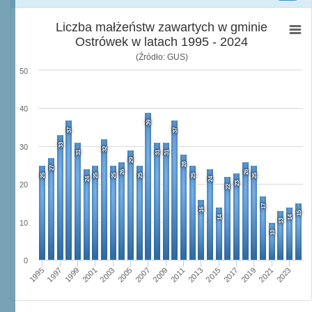
Liczba małżeństw zawartych w gminie
Ostrówek w latach 1995 - 2024
(Źródło: GUS)
50
40
39
37
37
33
30
32
31
31
31
29
28
27
26
26
25
25
25
25
25
25
24
24
23
20
22
17
16
15
14
14
13
10
10
0
1995
2001
2007
2013
2019
1997
2003
2009
2015
2021
1999
2005
2011
2017
2023