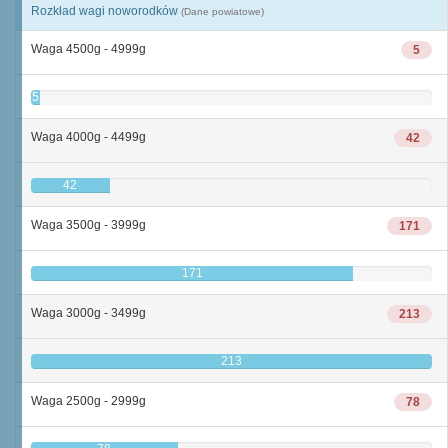
Rozkład wagi noworodków
(Dane powiatowe)
Waga 4500g - 4999g
5
5
Waga 4000g - 4499g
42
42
Waga 3500g - 3999g
171
171
Waga 3000g - 3499g
213
213
Waga 2500g - 2999g
78