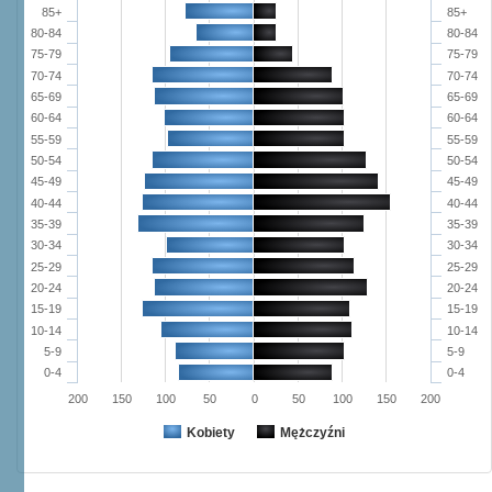
85+
85+
80-84
80-84
75-79
75-79
70-74
70-74
65-69
65-69
60-64
60-64
55-59
55-59
50-54
50-54
45-49
45-49
40-44
40-44
35-39
35-39
30-34
30-34
25-29
25-29
20-24
20-24
15-19
15-19
10-14
10-14
5-9
5-9
0-4
0-4
200
150
100
50
0
50
100
150
200
Kobiety
Mężczyźni