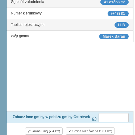
Gęstość zaludnienia
41 osób/km²
Numer kierunkowy
(+48) 81
Tablice rejestracyjne
LLB
Wójt gminy
Marek Baran
Zobacz inne gminy w pobliżu gminy Ostrówek
Gmina Firlej (7,4 km)
Gmina Niedźwiada (10,1 km)