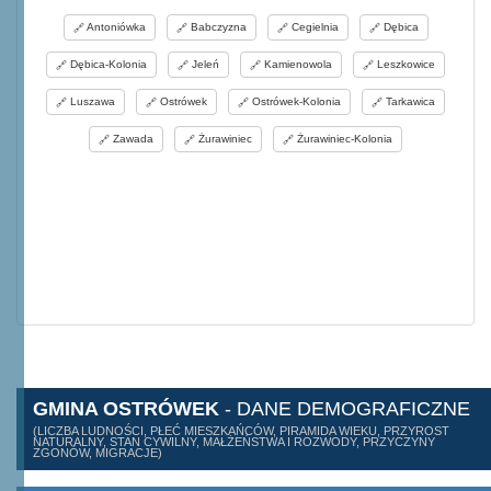
Antoniówka
Babczyzna
Cegielnia
Dębica
Dębica-Kolonia
Jeleń
Kamienowola
Leszkowice
Luszawa
Ostrówek
Ostrówek-Kolonia
Tarkawica
Zawada
Żurawiniec
Żurawiniec-Kolonia
GMINA OSTRÓWEK
- DANE DEMOGRAFICZNE
(LICZBA LUDNOŚCI, PŁEĆ MIESZKAŃCÓW, PIRAMIDA WIEKU, PRZYROST
NATURALNY, STAN CYWILNY, MAŁŻEŃSTWA I ROZWODY, PRZYCZYNY
ZGONÓW, MIGRACJE)