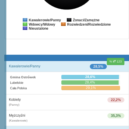
Żonaci/Zamężne
Kawalerowie/Panny
Wdowcy/Wdowy
Rozwiedzeni/Rozwiedzione
Nieustalone
%
123
Kawalerowie/Panny
28,5%
28,6%
Gmina Ostrówek
28,4%
Lubelskie
29,1%
Cała Polska
Kobiety
22,2%
(Panny)
Mężczyźni
35,3%
(Kawalerowie)