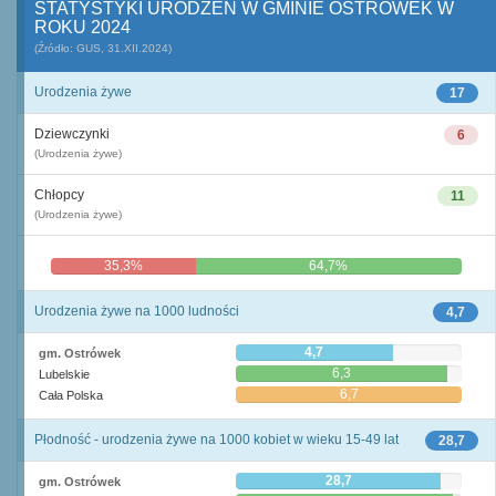
STATYSTYKI URODZEŃ W GMINIE OSTRÓWEK W
ROKU 2024
(Źródło: GUS, 31.XII.2024)
Urodzenia żywe
17
Dziewczynki
6
(Urodzenia żywe)
Chłopcy
11
(Urodzenia żywe)
35,3%
64,7%
Urodzenia żywe na 1000 ludności
4,7
4,7
gm. Ostrówek
6,3
Lubelskie
6,7
Cała Polska
Płodność - urodzenia żywe na 1000 kobiet w wieku 15-49 lat
28,7
28,7
gm. Ostrówek