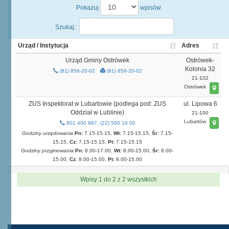
Pokazuj
wpisów
Szukaj:
Urząd / Instytucja
Adres
Urząd Gminy Ostrówek
Ostrówek-
Kolonia 32
(81) 856-20-02
(81) 856-20-02
21-102
Ostrówek
ZUS Inspektorat w Lubartowie (podlega pod: ZUS
ul. Lipowa 6
Oddział w Lublinie)
21-100
Lubartów
801 400 987, (22) 560 16 00
Godziny urzędowania:
Pn:
7.15-15.15,
Wt:
7.15-15.15,
Śr:
7.15-
15.15,
Cz:
7.15-15.15,
Pt:
7.15-15.15
Godziny przyjmowania:
Pn:
8.00-17.00,
Wt:
8.00-15.00,
Śr:
8.00-
15.00,
Cz:
8.00-15.00,
Pt:
8.00-15.00
Wpisy 1 do 2 z 2 wszystkich