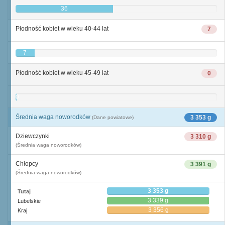
36
Płodność kobiet w wieku 40-44 lat
7
7
Płodność kobiet w wieku 45-49 lat
0
0
Średnia waga noworodków
3 353 g
(Dane powiatowe)
Dziewczynki
3 310 g
(Średnia waga noworodków)
Chłopcy
3 391 g
(Średnia waga noworodków)
3 353 g
Tutaj
3 339 g
Lubelskie
3 356 g
Kraj