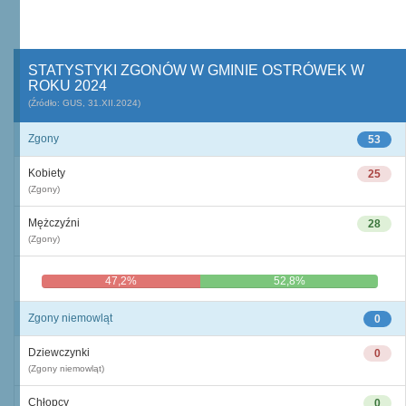
STATYSTYKI ZGONÓW W GMINIE OSTRÓWEK W
ROKU 2024
(Źródło: GUS, 31.XII.2024)
Zgony
53
Kobiety
25
(Zgony)
Mężczyźni
28
(Zgony)
47,2%
52,8%
Zgony niemowląt
0
Dziewczynki
0
(Zgony niemowląt)
Chłopcy
0