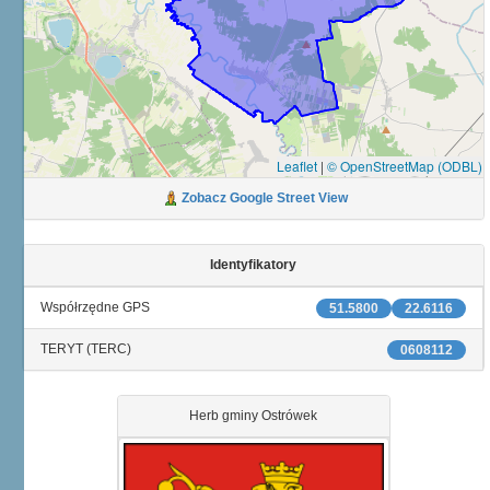
Leaflet
|
© OpenStreetMap (ODBL)
Zobacz Google Street View
Identyfikatory
Współrzędne GPS
51.5800
22.6116
TERYT (TERC)
0608112
Herb gminy Ostrówek