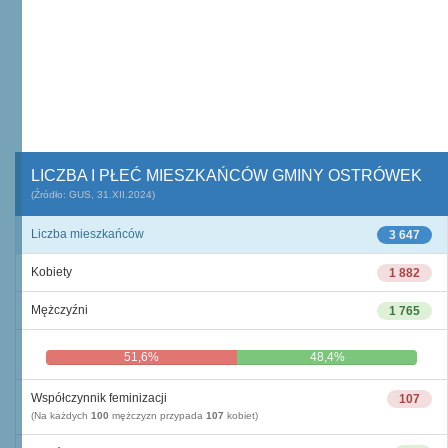
LICZBA I PŁEĆ MIESZKAŃCÓW GMINY OSTRÓWEK
(Źródło: GUS, 31.XII.2024)
Liczba mieszkańców
3 647
Kobiety
1 882
Mężczyźni
1 765
51,6%
48,4%
Współczynnik feminizacji
107
(Na każdych
100
mężczyzn przypada
107
kobiet)