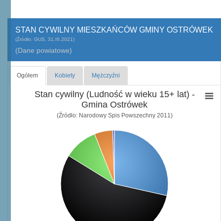
STAN CYWILNY MIESZKAŃCÓW GMINY OSTRÓWEK
(Źródło: GUS, 31.III.2021)
(Dane powiatowe)
Ogółem
Kobiety
Mężczyźni
Stan cywilny (Ludność w wieku 15+ lat) -
Gmina Ostrówek
(Źródło: Narodowy Spis Powszechny 2011)