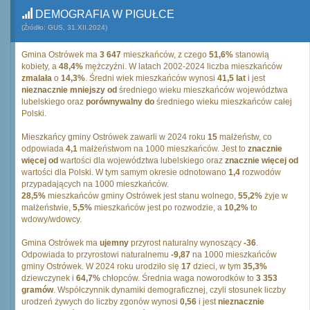
DEMOGRAFIA W PIGUŁCE
(Źródło: GUS, 31.XII.2024)
Gmina Ostrówek ma
3 647
mieszkańców, z czego
51,6%
stanowią
kobiety, a
48,4%
mężczyźni. W latach 2002-2024 liczba mieszkańców
zmalała
o
14,3%
. Średni wiek mieszkańców wynosi
41,5 lat
i jest
nieznacznie mniejszy od
średniego wieku mieszkańców województwa
lubelskiego oraz
porównywalny do
średniego wieku mieszkańców całej
Polski.
Mieszkańcy gminy Ostrówek zawarli w 2024 roku
15
małżeństw, co
odpowiada
4,1
małżeństwom na 1000 mieszkańców. Jest to
znacznie
więcej od
wartości dla województwa lubelskiego oraz
znacznie więcej od
wartości dla Polski. W tym samym okresie odnotowano
1,4
rozwodów
przypadających na 1000 mieszkańców.
28,5%
mieszkańców gminy Ostrówek jest stanu wolnego,
55,2%
żyje w
małżeństwie,
5,5%
mieszkańców jest po rozwodzie, a
10,2%
to
wdowy/wdowcy.
Gmina Ostrówek ma
ujemny
przyrost naturalny wynoszący
-36
.
Odpowiada to przyrostowi naturalnemu
-9,87
na 1000 mieszkańców
gminy Ostrówek. W 2024 roku urodziło się
17
dzieci, w tym
35,3%
dziewczynek i
64,7%
chłopców. Średnia waga noworodków to
3 353
gramów
. Współczynnik dynamiki demograficznej, czyli stosunek liczby
urodzeń żywych do liczby zgonów wynosi
0,56
i jest
nieznacznie