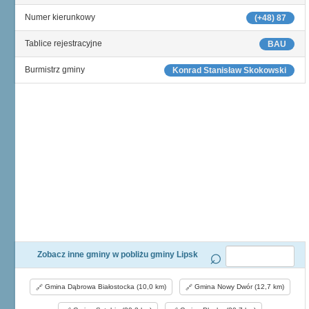
Numer kierunkowy
(+48) 87
Tablice rejestracyjne
BAU
Burmistrz gminy
Konrad Stanisław Skokowski
Zobacz inne gminy w pobliżu gminy Lipsk
Gmina Dąbrowa Białostocka (10,0 km)
Gmina Nowy Dwór (12,7 km)