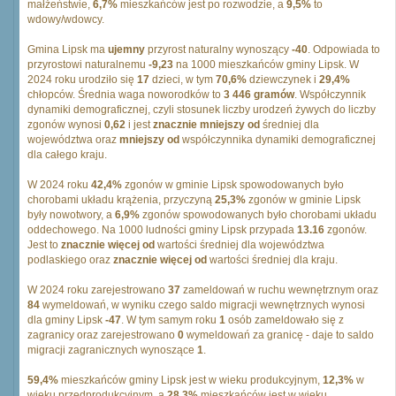
małżeństwie,
6,7%
mieszkańców jest po rozwodzie, a
9,5%
to
wdowy/wdowcy.
Gmina Lipsk ma
ujemny
przyrost naturalny wynoszący
-40
. Odpowiada to
przyrostowi naturalnemu
-9,23
na 1000 mieszkańców gminy Lipsk. W
2024 roku urodziło się
17
dzieci, w tym
70,6%
dziewczynek i
29,4%
chłopców. Średnia waga noworodków to
3 446 gramów
. Współczynnik
dynamiki demograficznej, czyli stosunek liczby urodzeń żywych do liczby
zgonów wynosi
0,62
i jest
znacznie mniejszy od
średniej dla
województwa oraz
mniejszy od
współczynnika dynamiki demograficznej
dla całego kraju.
W 2024 roku
42,4%
zgonów w gminie Lipsk spowodowanych było
chorobami układu krążenia, przyczyną
25,3%
zgonów w gminie Lipsk
były nowotwory, a
6,9%
zgonów spowodowanych było chorobami układu
oddechowego. Na 1000 ludności gminy Lipsk przypada
13.16
zgonów.
Jest to
znacznie więcej od
wartości średniej dla województwa
podlaskiego oraz
znacznie więcej od
wartości średniej dla kraju.
W 2024 roku zarejestrowano
37
zameldowań w ruchu wewnętrznym oraz
84
wymeldowań, w wyniku czego saldo migracji wewnętrznych wynosi
dla gminy Lipsk
-47
. W tym samym roku
1
osób zameldowało się z
zagranicy oraz zarejestrowano
0
wymeldowań za granicę - daje to saldo
migracji zagranicznych wynoszące
1
.
59,4%
mieszkańców gminy Lipsk jest w wieku produkcyjnym,
12,3%
w
wieku przedprodukcyjnym, a
28,3%
mieszkańców jest w wieku