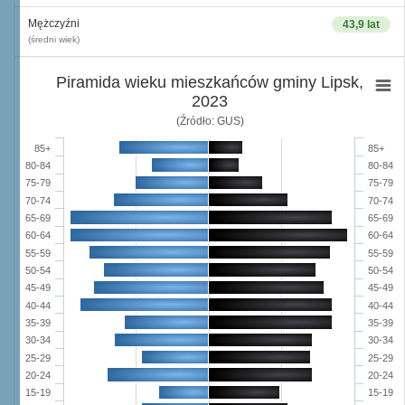
Mężczyźni
43,9 lat
(średni wiek)
Piramida wieku mieszkańców gminy Lipsk,
2023
(Źródło: GUS)
85+
85+
80-84
80-84
75-79
75-79
70-74
70-74
65-69
65-69
60-64
60-64
55-59
55-59
50-54
50-54
45-49
45-49
40-44
40-44
35-39
35-39
30-34
30-34
25-29
25-29
20-24
20-24
15-19
15-19