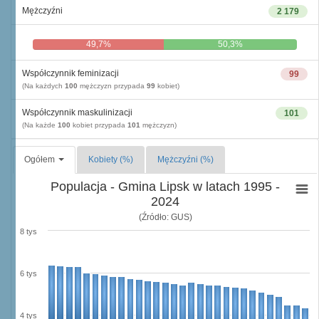
Mężczyźni
2 179
49,7%
50,3%
Współczynnik feminizacji
99
(Na każdych
100
mężczyzn przypada
99
kobiet)
Współczynnik maskulinizacji
101
(Na każde
100
kobiet przypada
101
mężczyzn)
Ogółem
Kobiety (%)
Mężczyźni (%)
Populacja - Gmina Lipsk w latach 1995 -
2024
(Źródło: GUS)
8 tys
6 tys
4 tys