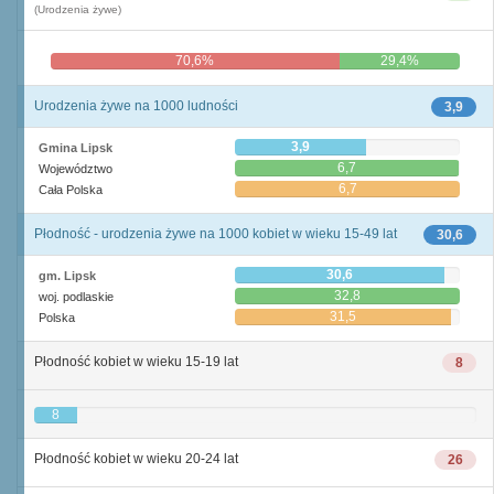
(Urodzenia żywe)
70,6%
29,4%
Urodzenia żywe na 1000 ludności
3,9
3,9
Gmina Lipsk
6,7
Województwo
6,7
Cała Polska
Płodność - urodzenia żywe na 1000 kobiet w wieku 15-49 lat
30,6
30,6
gm. Lipsk
32,8
woj. podlaskie
31,5
Polska
Płodność kobiet w wieku 15-19 lat
8
8
Płodność kobiet w wieku 20-24 lat
26