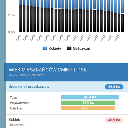
2 tys
0 tys
2003
2019
2005
2021
2007
2023
2009
1995
2011
1997
2013
1999
2015
2001
2017
Kobiety
Mężczyźni
WIEK MIESZKAŃCÓW GMINY LIPSK
(Źródło: GUS, 31.XII.2023)
Średni wiek mieszkańców
46,4 lat
46,4 lat
Tutaj
43,0 lat
Województwo
42,7 lat
Cały kraj
Kobiety
48,9 lat
(średni wiek)