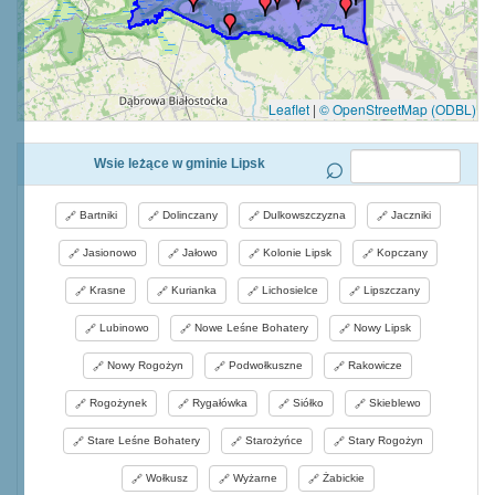
Leaflet
|
© OpenStreetMap (ODBL)
Wsie leżące w gminie Lipsk
Bartniki
Dolinczany
Dulkowszczyzna
Jaczniki
Jasionowo
Jałowo
Kolonie Lipsk
Kopczany
Krasne
Kurianka
Lichosielce
Lipszczany
Lubinowo
Nowe Leśne Bohatery
Nowy Lipsk
Nowy Rogożyn
Podwołkuszne
Rakowicze
Rogożynek
Rygałówka
Siółko
Skieblewo
Stare Leśne Bohatery
Starożyńce
Stary Rogożyn
Wołkusz
Wyżarne
Żabickie