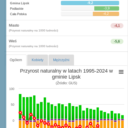
-9,2
Gmina Lipsk
-3,9
Podlaskie
-4,2
Cała Polska
Miasto
-4,1
(Przyrost naturalny na 1000 ludności)
Wieś
-5,6
(Przyrost naturalny na 1000 ludności)
Ogółem
Kobiety
Mężczyźni
Przyrost naturalny w latach 1995-2024 w
gminie Lipsk
(Źródło: GUS)
100
50
0