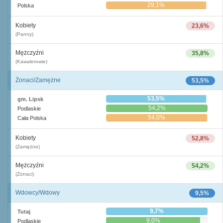
29,1%
Polska
Kobiety
23,6%
(Panny)
Mężczyźni
35,8%
(Kawalerowie)
Żonaci/Zamężne
53,5%
53,5%
gm. Lipsk
54,2%
Podlaskie
54,0%
Cała Polska
Kobiety
52,8%
(Zamężne)
Mężczyźni
54,2%
(Żonaci)
Wdowcy/Wdowy
9,5%
9,7%
Tutaj
9,0%
Podlaskie