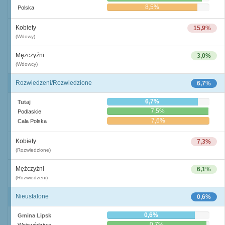
8,5%
Polska
Kobiety
15,9%
(Wdowy)
Mężczyźni
3,0%
(Wdowcy)
Rozwiedzeni/Rozwiedzione
6,7%
6,7%
Tutaj
7,5%
Podlaskie
7,6%
Cała Polska
Kobiety
7,3%
(Rozwiedzione)
Mężczyźni
6,1%
(Rozwiedzeni)
Nieustalone
0,6%
0,6%
Gmina Lipsk
0,7%
Województwo