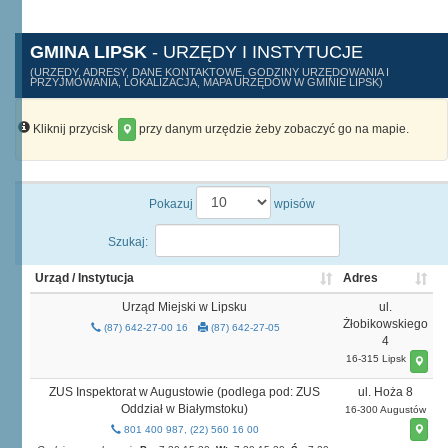
GMINA LIPSK
- URZĘDY I INSTYTUCJE
(URZĘDY, ADRESY, DANE KONTAKTOWE, GODZINY URZĘDOWANIA I
PRZYJMOWANIA, LOKALIZACJA, MAPA URZĘDÓW W GMINIE LIPSK)
Kliknij przycisk
przy danym urzędzie żeby zobaczyć go na mapie.
Pokazuj
wpisów
Szukaj:
Urząd / Instytucja
Adres
Urząd Miejski w Lipsku
ul.
Żłobikowskiego
(87) 642-27-00 16
(87) 642-27-05
4
16-315 Lipsk
ZUS Inspektorat w Augustowie (podlega pod: ZUS
ul. Hoża 8
Oddział w Białymstoku)
16-300 Augustów
801 400 987, (22) 560 16 00