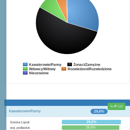
Żonaci/Zamężne
Kawalerowie/Panny
Wdowcy/Wdowy
Rozwiedzeni/Rozwiedzione
Nieustalone
%
123
Kawalerowie/Panny
29,6%
29,5%
Gmina Lipsk
28,6%
woj. podlaskie