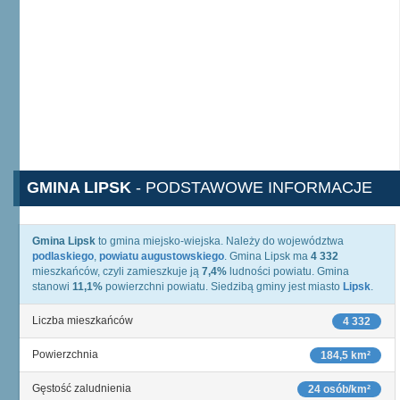
GMINA LIPSK
- PODSTAWOWE INFORMACJE
Gmina Lipsk
to gmina miejsko-wiejska. Należy do województwa
podlaskiego
,
powiatu augustowskiego
. Gmina Lipsk ma
4 332
mieszkańców, czyli zamieszkuje ją
7,4%
ludności powiatu. Gmina
stanowi
11,1%
powierzchni powiatu. Siedzibą gminy jest miasto
Lipsk
.
Liczba mieszkańców
4 332
Powierzchnia
184,5 km²
Gęstość zaludnienia
24 osób/km²