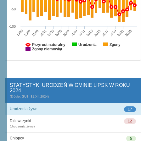
-50
-100
1997
2003
2009
2015
2021
1995
2001
2007
2013
2019
1999
2005
2011
2017
2023
Przyrost naturalny
Urodzenia
Zgony
Zgony niemowląt
STATYSTYKI URODZEŃ W GMINIE LIPSK W ROKU
2024
(Źródło: GUS, 31.XII.2024)
Urodzenia żywe
17
Dziewczynki
12
(Urodzenia żywe)
Chłopcy
5