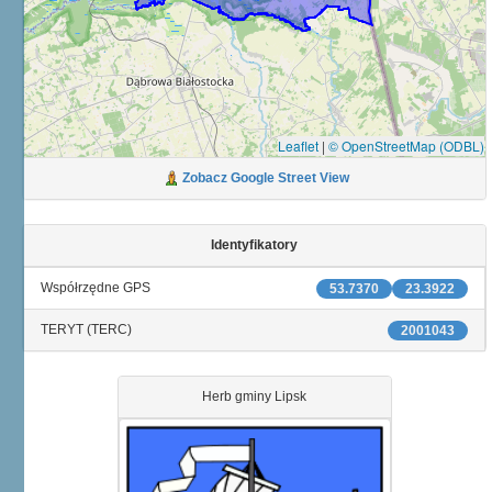
Leaflet
|
© OpenStreetMap (ODBL)
Zobacz Google Street View
Identyfikatory
Współrzędne GPS
53.7370
23.3922
TERYT (TERC)
2001043
Herb gminy Lipsk