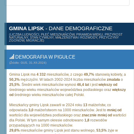
GMINA LIPSK
- DANE DEMOGRAFICZNE
(LICZBA LUDNOŚCI, PŁEĆ MIESZKAŃCÓW, PIRAMIDA WIEKU, PRZYROST
NATURALNY, STAN CYWILNY, MAŁŻEŃSTWA I ROZWODY, PRZYCZYNY
ZGONÓW, MIGRACJE)
DEMOGRAFIA W PIGUŁCE
(Źródło: GUS, 31.XII.2024)
Gmina Lipsk ma
4 332
mieszkańców, z czego
49,7%
stanowią kobiety, a
50,3%
mężczyźni. W latach 2002-2024 liczba mieszkańców
zmalała
o
25,5%
. Średni wiek mieszkańców wynosi
46,4 lat
i jest
większy od
średniego wieku mieszkańców województwa podlaskiego oraz
większy
od
średniego wieku mieszkańców całej Polski.
Mieszkańcy gminy Lipsk zawarli w 2024 roku
13
małżeństw, co
odpowiada
3,0
małżeństwom na 1000 mieszkańców. Jest to
mniej od
wartości dla województwa podlaskiego oraz
znacznie mniej od
wartości
dla Polski. W tym samym okresie odnotowano
1,8
rozwodów
przypadających na 1000 mieszkańców.
29,6%
mieszkańców gminy Lipsk jest stanu wolnego,
53,5%
żyje w