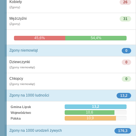
Kobiety
26
(Zgony)
Mężczyźni
31
(Zgony)
45,6%
54,4%
Zgony niemowląt
0
Dziewczynki
0
(Zgony niemowląt)
Chłopcy
0
(Zgony niemowląt)
Zgony na 1000 ludności
13,2
13,2
Gmina Lipsk
10,6
Województwo
10,9
Polska
Zgony na 1000 urodzeń żywych
176,3