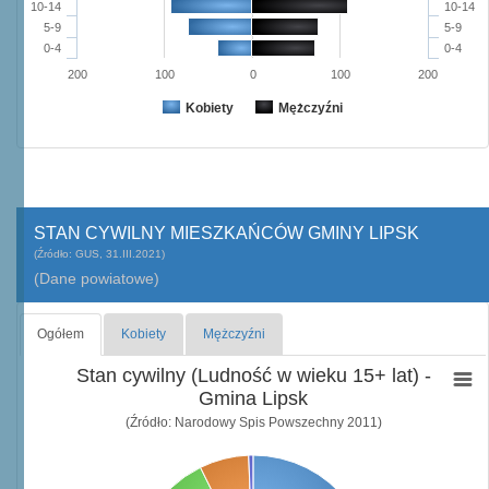
10-14
10-14
5-9
5-9
0-4
0-4
200
100
0
100
200
Kobiety
Mężczyźni
STAN CYWILNY MIESZKAŃCÓW GMINY LIPSK
(Źródło: GUS, 31.III.2021)
(Dane powiatowe)
Ogółem
Kobiety
Mężczyźni
Stan cywilny (Ludność w wieku 15+ lat) -
Gmina Lipsk
(Źródło: Narodowy Spis Powszechny 2011)