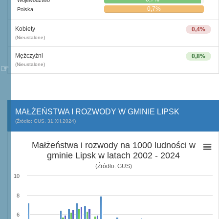
0,7%
Polska
Kobiety
0,4%
(Nieustalone)
Mężczyźni
0,8%
(Nieustalone)
MAŁŻEŃSTWA I ROZWODY W GMINIE LIPSK
(Źródło: GUS, 31.XII.2024)
Małżeństwa i rozwody na 1000 ludności w
gminie Lipsk w latach 2002 - 2024
(Źródło: GUS)
10
8
6