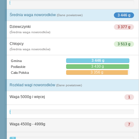
1
Średnia waga noworodków
3 446 g
(Dane powiatowe)
Dziewczynki
3 377 g
(Średnia waga noworodków)
Chłopcy
3 513 g
(Średnia waga noworodków)
3 446 g
Gmina
3 430 g
Podlaskie
3 356 g
Cała Polska
Rozkład wagi noworodków
(Dane powiatowe)
Waga 5000g i więcej
1
1
Waga 4500g - 4999g
7
7