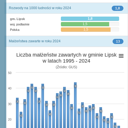
Rozwody na 1000 ludności w roku 2024
1,8
1,8
gm. Lipsk
1,5
woj. podlaskie
1,5
Polska
Małżeństwa zawarte w roku 2024
13
Liczba małżeństw zawartych w gminie Lipsk
w latach 1995 - 2024
(Źródło: GUS)
50
44
43
43
40
41
41
41
39
38
37
34
34
33
30
32
32
31
30
30
29
28
28
27
26
25
24
24
20
22
21
18