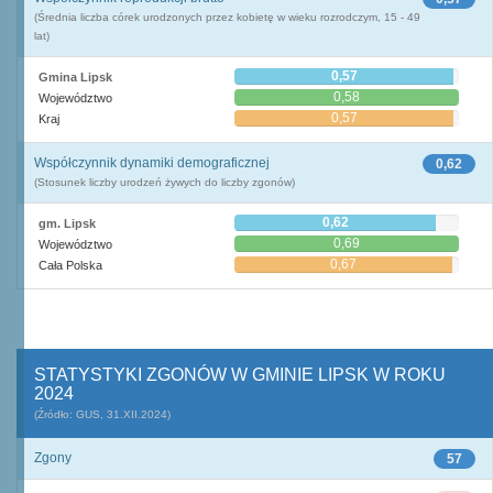
(Średnia liczba córek urodzonych przez kobietę w wieku rozrodczym, 15 - 49
lat)
0,57
Gmina Lipsk
0,58
Województwo
0,57
Kraj
Współczynnik dynamiki demograficznej
0,62
(Stosunek liczby urodzeń żywych do liczby zgonów)
0,62
gm. Lipsk
0,69
Województwo
0,67
Cała Polska
STATYSTYKI ZGONÓW W GMINIE LIPSK W ROKU
2024
(Źródło: GUS, 31.XII.2024)
Zgony
57