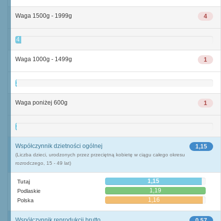
Waga 1500g - 1999g
4
4
Waga 1000g - 1499g
1
1
Waga poniżej 600g
1
1
Współczynnik dzietności ogólnej
1,15
(Liczba dzieci, urodzonych przez przeciętną kobietę w ciągu całego okresu
rozrodczego, 15 - 49 lat)
1,15
Tutaj
1,19
Podlaskie
1,16
Polska
Współczynnik reprodukcji brutto
0,57