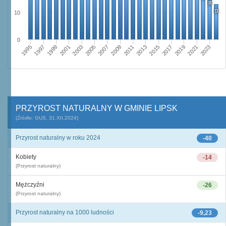
16
13
10
0
1995
2001
2007
2013
2019
1997
2003
2009
2015
2021
1999
2005
2011
2017
2023
PRZYROST NATURALNY W GMINIE LIPSK
(Źródło: GUS, 31.XII.2024)
Przyrost naturalny w roku 2024
-40
Kobiety
-14
(Przyrost naturalny)
Mężczyźni
-26
(Przyrost naturalny)
Przyrost naturalny na 1000 ludności
-9,23