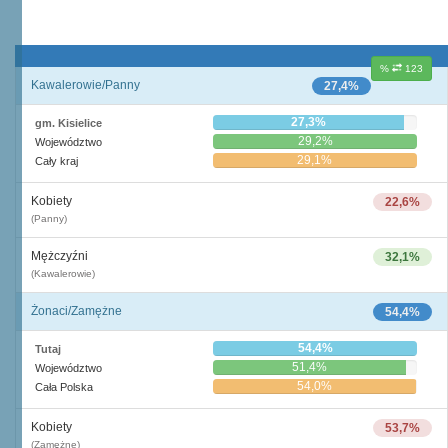
%
123
Kawalerowie/Panny
27,4%
27,3%
gm. Kisielice
29,2%
Województwo
29,1%
Cały kraj
Kobiety
22,6%
(Panny)
Mężczyźni
32,1%
(Kawalerowie)
Żonaci/Zamężne
54,4%
54,4%
Tutaj
51,4%
Województwo
54,0%
Cała Polska
Kobiety
53,7%
(Zamężne)