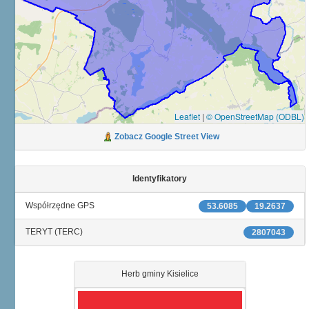
Leaflet
|
© OpenStreetMap (ODBL)
Zobacz Google Street View
Identyfikatory
Współrzędne GPS
53.6085
19.2637
TERYT (TERC)
2807043
Herb gminy Kisielice