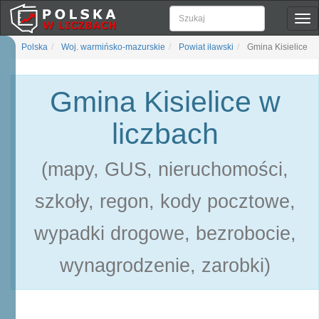
Pok
naw
Polska
Woj. warmińsko-mazurskie
Powiat iławski
Gmina Kisielice
Gmina Kisielice w
liczbach
(mapy, GUS, nieruchomości,
szkoły, regon, kody pocztowe,
wypadki drogowe, bezrobocie,
wynagrodzenie, zarobki)