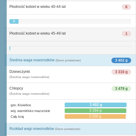
Płodność kobiet w wieku 40-44 lat
6
6
Płodność kobiet w wieku 45-49 lat
1
1
Średnia waga noworodków
3 402 g
(Dane powiatowe)
Dziewczynki
3 310 g
(Średnia waga noworodków)
Chłopcy
3 479 g
(Średnia waga noworodków)
3 402 g
gm. Kisielice
3 394 g
woj. warmińsko-mazurskie
3 356 g
Cały kraj
Rozkład wagi noworodków
(Dane powiatowe)