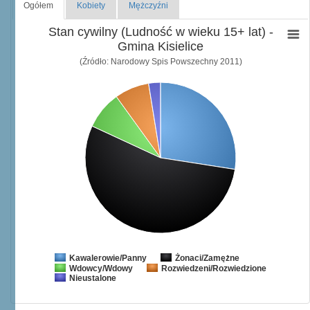
Ogółem
Kobiety
Mężczyźni
Stan cywilny (Ludność w wieku 15+ lat) -
Gmina Kisielice
(Źródło: Narodowy Spis Powszechny 2011)
Żonaci/Zamężne
Kawalerowie/Panny
Wdowcy/Wdowy
Rozwiedzeni/Rozwiedzione
Nieustalone