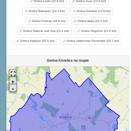
Gmina Łasin (12,6 km)
Gmina Susz (13,0 km)
Gmina Biskupiec (13,3 km)
Gmina Gardeja (13,8 km)
Gmina Prabuty (16,8 km)
Gmina Iława (20,2 km)
Gmina Świecie nad Osą (21,2 km)
Gmina Rogóźno (22,0 km)
Gmina Kwidzyn (25,5 km)
Gmina Jabłonowo Pomorskie (25,7 km)
Gmina Kisielice na mapie