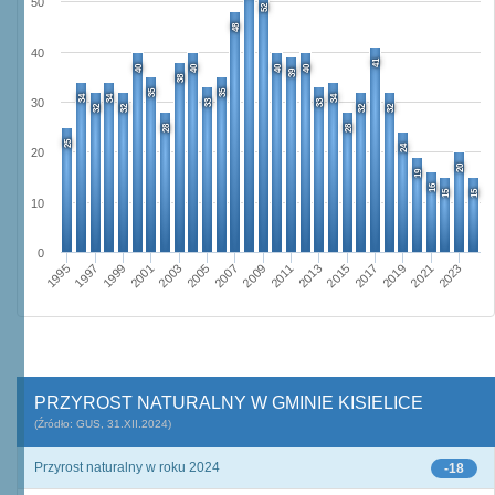
50
52
48
40
41
40
40
40
40
39
38
35
35
34
34
34
30
33
33
32
32
32
32
28
28
25
24
20
20
19
16
15
15
10
0
1995
2001
2007
2013
2019
1997
2003
2009
2015
2021
1999
2005
2011
2017
2023
PRZYROST NATURALNY W GMINIE KISIELICE
(Źródło: GUS, 31.XII.2024)
Przyrost naturalny w roku 2024
-18