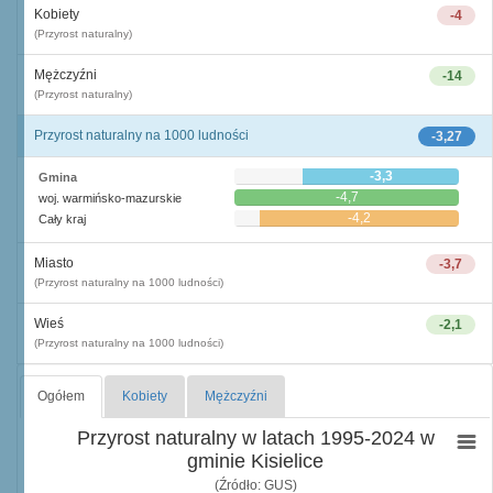
Kobiety
-4
(Przyrost naturalny)
Mężczyźni
-14
(Przyrost naturalny)
Przyrost naturalny na 1000 ludności
-3,27
-3,3
Gmina
-4,7
woj. warmińsko-mazurskie
-4,2
Cały kraj
Miasto
-3,7
(Przyrost naturalny na 1000 ludności)
Wieś
-2,1
(Przyrost naturalny na 1000 ludności)
Ogółem
Kobiety
Mężczyźni
Przyrost naturalny w latach 1995-2024 w
gminie Kisielice
(Źródło: GUS)