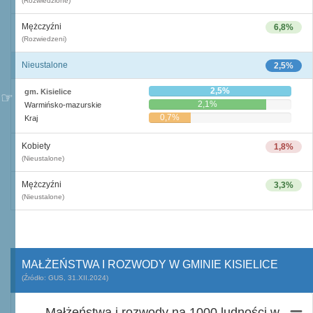
(Rozwiedzione)
Mężczyźni
6,8%
(Rozwiedzeni)
Nieustalone
2,5%
2,5%
gm. Kisielice
2,1%
Warmińsko-mazurskie
0,7%
Kraj
Kobiety
1,8%
(Nieustalone)
Mężczyźni
3,3%
(Nieustalone)
MAŁŻEŃSTWA I ROZWODY W GMINIE KISIELICE
(Źródło: GUS, 31.XII.2024)
Małżeństwa i rozwody na 1000 ludności w