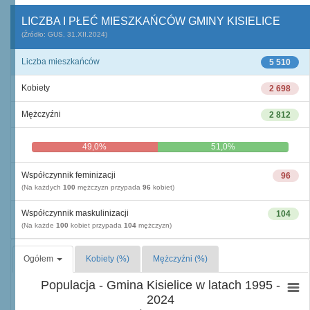
LICZBA I PŁEĆ MIESZKAŃCÓW GMINY KISIELICE
(Źródło: GUS, 31.XII.2024)
Liczba mieszkańców
5 510
Kobiety
2 698
Mężczyźni
2 812
49,0%
51,0%
Współczynnik feminizacji
96
(Na każdych
100
mężczyzn przypada
96
kobiet)
Współczynnik maskulinizacji
104
(Na każde
100
kobiet przypada
104
mężczyzn)
Ogółem
Kobiety (%)
Mężczyźni (%)
Populacja - Gmina Kisielice w latach 1995 -
2024