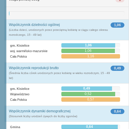
1
Współczynnik dzietności ogólnej
1,06
(Liczba dzieci, urodzonych przez przeciętną kobietę w ciągu całego okresu
rozrodczego, 15 - 49 lat)
1,06
gm. Kisielice
1,06
woj. warmińsko-mazurskie
1,16
Cała Polska
Współczynnik reprodukcji brutto
0,49
(Średnia liczba córek urodzonych przez kobietę w wieku rozrodczym, 15 - 49
lat)
0,49
gm. Kisielice
0,52
Województwo
0,57
Cała Polska
Współczynnik dynamiki demograficznej
0,64
(Stosunek liczby urodzeń żywych do liczby zgonów)
0,64
Gmina