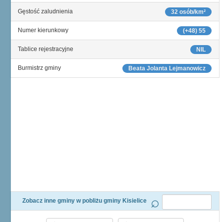
Gęstość zaludnienia
32 osób/km²
Numer kierunkowy
(+48) 55
Tablice rejestracyjne
NIL
Burmistrz gminy
Beata Jolanta Lejmanowicz
Zobacz inne gminy w pobliżu gminy Kisielice