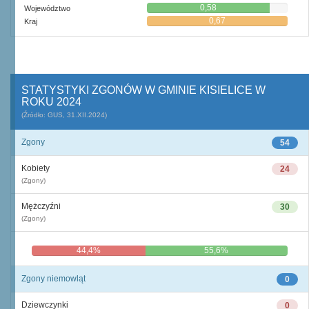
0,58
Województwo
0,67
Kraj
STATYSTYKI ZGONÓW W GMINIE KISIELICE W
ROKU 2024
(Źródło: GUS, 31.XII.2024)
Zgony
54
Kobiety
24
(Zgony)
Mężczyźni
30
(Zgony)
44,4%
55,6%
Zgony niemowląt
0
Dziewczynki
0