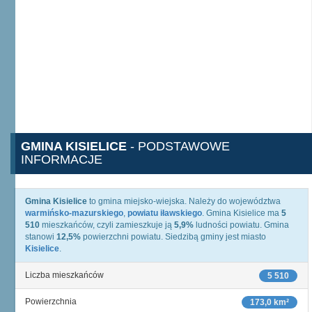
GMINA KISIELICE
- PODSTAWOWE
INFORMACJE
Gmina Kisielice
to gmina miejsko-wiejska. Należy do województwa
warmińsko-mazurskiego
,
powiatu iławskiego
. Gmina Kisielice ma
5
510
mieszkańców, czyli zamieszkuje ją
5,9%
ludności powiatu. Gmina
stanowi
12,5%
powierzchni powiatu. Siedzibą gminy jest miasto
Kisielice
.
Liczba mieszkańców
5 510
Powierzchnia
173,0 km²