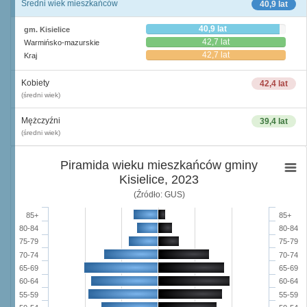
Średni wiek mieszkańców
40,9 lat
40,9 lat
gm. Kisielice
42,7 lat
Warmińsko-mazurskie
42,7 lat
Kraj
Kobiety
42,4 lat
(średni wiek)
Mężczyźni
39,4 lat
(średni wiek)
Piramida wieku mieszkańców gminy
Kisielice, 2023
(Źródło: GUS)
85+
85+
80-84
80-84
75-79
75-79
70-74
70-74
65-69
65-69
60-64
60-64
55-59
55-59