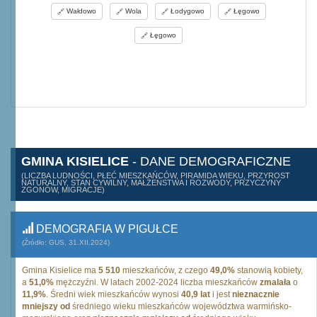
Wałdowo
Wola
Łodygowo
Łęgowo
Łęgowo
GMINA KISIELICE
- DANE DEMOGRAFICZNE
(LICZBA LUDNOŚCI, PŁEĆ MIESZKAŃCÓW, PIRAMIDA WIEKU, PRZYROST
NATURALNY, STAN CYWILNY, MAŁŻEŃSTWA I ROZWODY, PRZYCZYNY
ZGONÓW, MIGRACJE)
DEMOGRAFIA W PIGUŁCE
(Źródło: GUS, 31.XII.2024)
Gmina Kisielice ma
5 510
mieszkańców, z czego
49,0%
stanowią kobiety,
a
51,0%
mężczyźni. W latach 2002-2024 liczba mieszkańców
zmalała
o
11,9%
. Średni wiek mieszkańców wynosi
40,9 lat
i jest
nieznacznie
mniejszy od
średniego wieku mieszkańców województwa warmińsko-