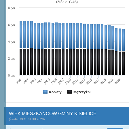
(Źródło: GUS)
8 tys
6 tys
4 tys
2 tys
0 tys
2003
2019
2005
2021
2007
2023
2009
1995
2011
1997
2013
1999
2015
2001
2017
Kobiety
Mężczyźni
WIEK MIESZKAŃCÓW GMINY KISIELICE
(Źródło: GUS, 31.XII.2023)