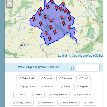
Leaflet
|
© OpenStreetMap (ODBL)
Wsie leżące w gminie Kisielice
Biskupiczki
Butowo
Galinowo
Goryń
Jędrychowo
Kantowo
Klimy
Krzywka
Limża
Nojdek
Nowy Folwark
Ogrodzieniec
Pławty Wielkie
Sobiewola
Stary Folwark
Trupel