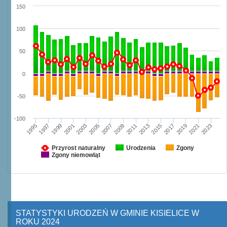
150
100
50
0
-50
-100
1997
2003
2009
2015
2021
1995
2001
2007
2013
2019
1999
2005
2011
2017
2023
Przyrost naturalny
Urodzenia
Zgony
Zgony niemowląt
STATYSTYKI URODZEŃ W GMINIE KISIELICE W
ROKU 2024