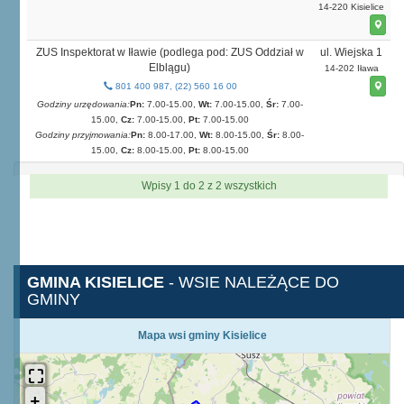
14-220 Kisielice
ZUS Inspektorat w Iławie (podlega pod: ZUS Oddział w
ul. Wiejska 1
Elblągu)
14-202 Iława
801 400 987, (22) 560 16 00
Godziny urzędowania:
Pn:
7.00-15.00,
Wt:
7.00-15.00,
Śr:
7.00-
15.00,
Cz:
7.00-15.00,
Pt:
7.00-15.00
Godziny przyjmowania:
Pn:
8.00-17.00,
Wt:
8.00-15.00,
Śr:
8.00-
15.00,
Cz:
8.00-15.00,
Pt:
8.00-15.00
Wpisy 1 do 2 z 2 wszystkich
GMINA KISIELICE
- WSIE NALEŻĄCE DO
GMINY
Mapa wsi gminy Kisielice