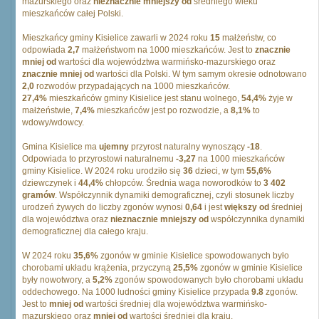
mazurskiego oraz
nieznacznie mniejszy od
średniego wieku
mieszkańców całej Polski.
Mieszkańcy gminy Kisielice zawarli w 2024 roku
15
małżeństw, co
odpowiada
2,7
małżeństwom na 1000 mieszkańców. Jest to
znacznie
mniej od
wartości dla województwa warmińsko-mazurskiego oraz
znacznie mniej od
wartości dla Polski. W tym samym okresie odnotowano
2,0
rozwodów przypadających na 1000 mieszkańców.
27,4%
mieszkańców gminy Kisielice jest stanu wolnego,
54,4%
żyje w
małżeństwie,
7,4%
mieszkańców jest po rozwodzie, a
8,1%
to
wdowy/wdowcy.
Gmina Kisielice ma
ujemny
przyrost naturalny wynoszący
-18
.
Odpowiada to przyrostowi naturalnemu
-3,27
na 1000 mieszkańców
gminy Kisielice. W 2024 roku urodziło się
36
dzieci, w tym
55,6%
dziewczynek i
44,4%
chłopców. Średnia waga noworodków to
3 402
gramów
. Współczynnik dynamiki demograficznej, czyli stosunek liczby
urodzeń żywych do liczby zgonów wynosi
0,64
i jest
większy od
średniej
dla województwa oraz
nieznacznie mniejszy od
współczynnika dynamiki
demograficznej dla całego kraju.
W 2024 roku
35,6%
zgonów w gminie Kisielice spowodowanych było
chorobami układu krążenia, przyczyną
25,5%
zgonów w gminie Kisielice
były nowotwory, a
5,2%
zgonów spowodowanych było chorobami układu
oddechowego. Na 1000 ludności gminy Kisielice przypada
9.8
zgonów.
Jest to
mniej od
wartości średniej dla województwa warmińsko-
mazurskiego oraz
mniej od
wartości średniej dla kraju.