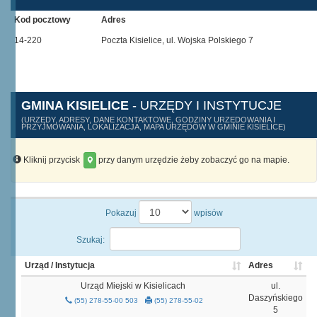
Kod pocztowy
Adres
14-220
Poczta Kisielice, ul. Wojska Polskiego 7
GMINA KISIELICE
- URZĘDY I INSTYTUCJE
(URZĘDY, ADRESY, DANE KONTAKTOWE, GODZINY URZĘDOWANIA I
PRZYJMOWANIA, LOKALIZACJA, MAPA URZĘDÓW W GMINIE KISIELICE)
Kliknij przycisk
przy danym urzędzie żeby zobaczyć go na mapie.
Pokazuj
wpisów
Szukaj:
Urząd / Instytucja
Adres
Urząd Miejski w Kisielicach
ul.
Daszyńskiego
(55) 278-55-00 503
(55) 278-55-02
5