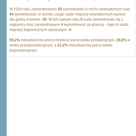
W 2024 roku zarejestrowano
59
zameldowań w ruchu wewnętrznym oraz
94
wymeldowań, w wyniku czego saldo migracji wewnętrznych wynosi
dla gminy Kisielice
-35
. W tym samym roku
0
osób zameldowało się z
zagranicy oraz zarejestrowano
4
wymeldowań za granicę - daje to saldo
migracji zagranicznych wynoszące
-4
.
59,2%
mieszkańców gminy Kisielice jest w wieku produkcyjnym,
19,6%
w
wieku przedprodukcyjnym, a
21,2%
mieszkańców jest w wieku
poprodukcyjnym.