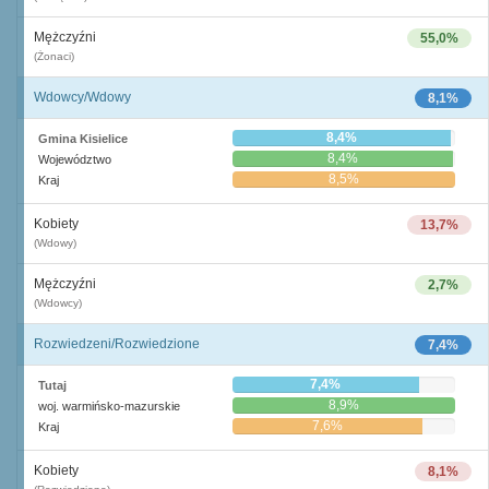
Mężczyźni
55,0%
(Żonaci)
Wdowcy/Wdowy
8,1%
8,4%
Gmina Kisielice
8,4%
Województwo
8,5%
Kraj
Kobiety
13,7%
(Wdowy)
Mężczyźni
2,7%
(Wdowcy)
Rozwiedzeni/Rozwiedzione
7,4%
7,4%
Tutaj
8,9%
woj. warmińsko-mazurskie
7,6%
Kraj
Kobiety
8,1%