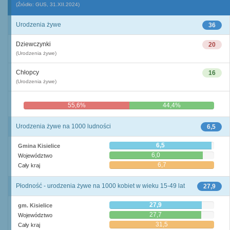
(Źródło: GUS, 31.XII.2024)
Urodzenia żywe
36
Dziewczynki
20
(Urodzenia żywe)
Chłopcy
16
(Urodzenia żywe)
55,6%
44,4%
Urodzenia żywe na 1000 ludności
6,5
6,5
Gmina Kisielice
6,0
Województwo
6,7
Cały kraj
Płodność - urodzenia żywe na 1000 kobiet w wieku 15-49 lat
27,9
27,9
gm. Kisielice
27,7
Województwo
31,5
Cały kraj