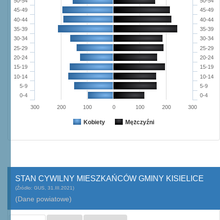
50-54
50-54
45-49
45-49
40-44
40-44
35-39
35-39
30-34
30-34
25-29
25-29
20-24
20-24
15-19
15-19
10-14
10-14
5-9
5-9
0-4
0-4
300
200
100
0
100
200
300
Kobiety
Mężczyźni
STAN CYWILNY MIESZKAŃCÓW GMINY KISIELICE
(Źródło: GUS, 31.III.2021)
(Dane powiatowe)