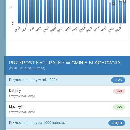
33
33
30
20
0
2009
2001
2023
2015
2007
1999
2021
2013
2005
1997
2019
2011
2003
1995
2017
PRZYROST NATURALNY W GMINIE BLACHOWNIA
(Źródło: GUS, 31.XII.2024)
Przyrost naturalny w roku 2024
-125
Kobiety
-60
(Przyrost naturalny)
Mężczyźni
-65
(Przyrost naturalny)
Przyrost naturalny na 1000 ludności
-10,10