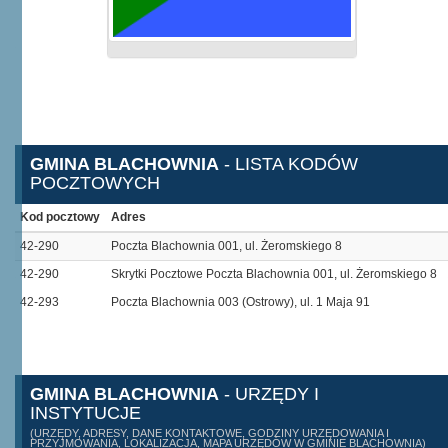
GMINA BLACHOWNIA
- LISTA KODÓW
POCZTOWYCH
Kod pocztowy
Adres
42-290
Poczta Blachownia 001, ul. Żeromskiego 8
42-290
Skrytki Pocztowe Poczta Blachownia 001, ul. Żeromskiego 8
42-293
Poczta Blachownia 003 (Ostrowy), ul. 1 Maja 91
GMINA BLACHOWNIA
- URZĘDY I
INSTYTUCJE
(URZĘDY, ADRESY, DANE KONTAKTOWE, GODZINY URZĘDOWANIA I
PRZYJMOWANIA, LOKALIZACJA, MAPA URZĘDÓW W GMINIE BLACHOWNIA)