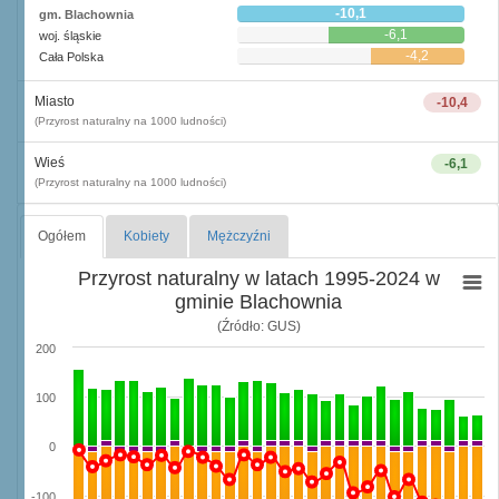
-10,1
gm. Blachownia
-6,1
woj. śląskie
-4,2
Cała Polska
Miasto
-10,4
(Przyrost naturalny na 1000 ludności)
Wieś
-6,1
(Przyrost naturalny na 1000 ludności)
Ogółem
Kobiety
Mężczyźni
Przyrost naturalny w latach 1995-2024 w
gminie Blachownia
(Źródło: GUS)
200
100
0
-100