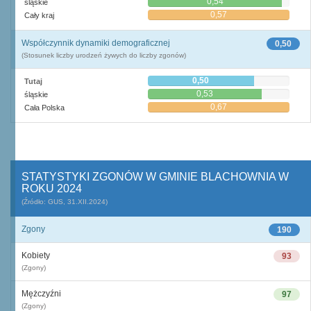
0,54
śląskie
0,57
Cały kraj
Współczynnik dynamiki demograficznej
0,50
(Stosunek liczby urodzeń żywych do liczby zgonów)
0,50
Tutaj
0,53
śląskie
0,67
Cała Polska
STATYSTYKI ZGONÓW W GMINIE BLACHOWNIA W
ROKU 2024
(Źródło: GUS, 31.XII.2024)
Zgony
190
Kobiety
93
(Zgony)
Mężczyźni
97
(Zgony)