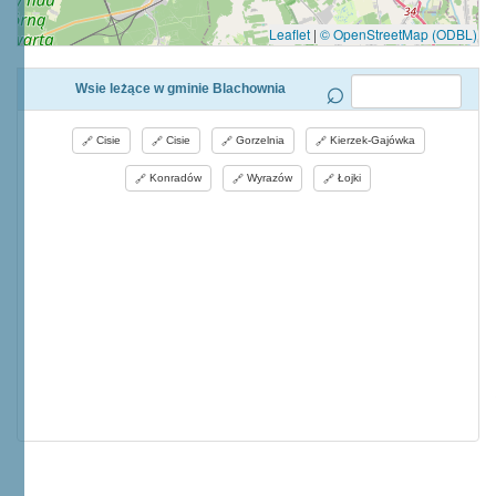
Leaflet
|
© OpenStreetMap (ODBL)
Wsie leżące w gminie Blachownia
Cisie
Cisie
Gorzelnia
Kierzek-Gajówka
Konradów
Wyrazów
Łojki