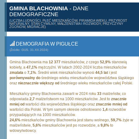
GMINA BLACHOWNIA
- DANE
DEMOGRAFICZNE
(LICZBA LUDNOŚCI, PŁEĆ MIESZKAŃCÓW, PIRAMIDA WIEKU, PRZYROST
NATURALNY, STAN CYWILNY, MAŁŻEŃSTWA I ROZWODY, PRZYCZYNY
ZGONÓW, MIGRACJE)
DEMOGRAFIA W PIGUŁCE
(Źródło: GUS, 31.XII.2024)
Gmina Blachownia ma
12 377
mieszkańców, z czego
52,9%
stanowią
kobiety, a
47,1%
mężczyźni. W latach 2002-2024 liczba mieszkańców
zmalała
o
7,1%
. Średni wiek mieszkańców wynosi
44,5 lat
i jest
porównywalny do
średniego wieku mieszkańców województwa śląskiego
oraz
nieznacznie większy od
średniego wieku mieszkańców całej Polski.
Mieszkańcy gminy Blachownia zawarli w 2024 roku
33
małżeństw, co
odpowiada
2,7
małżeństwom na 1000 mieszkańców. Jest to
znacznie
mniej od
wartości dla województwa śląskiego oraz
znacznie mniej od
wartości dla Polski. W tym samym okresie odnotowano
1,4
rozwodów
przypadających na 1000 mieszkańców.
24,6%
mieszkańców gminy Blachownia jest stanu wolnego,
59,7%
żyje w
małżeństwie,
5,6%
mieszkańców jest po rozwodzie, a
9,8%
to
wdowy/wdowcy.