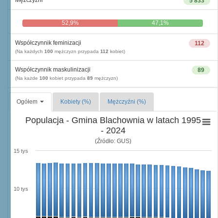
5 833
52,9%
47,1%
Współczynnik feminizacji
112
(Na każdych
100
mężczyzn przypada
112
kobiet)
Współczynnik maskulinizacji
89
(Na każde
100
kobiet przypada
89
mężczyzn)
Ogółem
Kobiety (%)
Mężczyźni (%)
Populacja - Gmina Blachownia w latach 1995
- 2024
(Źródło: GUS)
15 tys
10 tys