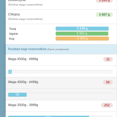
3 260 g
(Średnia waga noworodków)
Chłopcy
3 407 g
(Średnia waga noworodków)
3 339 g
Tutaj
3 302 g
śląskie
3 356 g
Kraj
Rozkład wagi noworodków
(Dane powiatowe)
Waga 4500g - 4999g
11
11
Waga 4000g - 4499g
58
58
Waga 3500g - 3999g
252