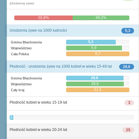
(Urodzenia żywe)
50,8%
49,2%
Urodzenia żywe na 1000 ludności
5,3
5,3
Gmina Blachownia
5,9
Województwo
6,7
Cała Polska
Płodność - urodzenia żywe na 1000 kobiet w wieku 15-49 lat
28,6
28,6
Gmina Blachownia
28,8
Województwo
31,5
Cały kraj
Płodność kobiet w wieku 15-19 lat
3
3
Płodność kobiet w wieku 20-24 lat
25