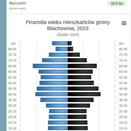
Mężczyźni
42,5 lat
(średni wiek)
Piramida wieku mieszkańców gminy
Blachownia, 2023
(Źródło: GUS)
85+
85+
80-84
80-84
75-79
75-79
70-74
70-74
65-69
65-69
60-64
60-64
55-59
55-59
50-54
50-54
45-49
45-49
40-44
40-44
35-39
35-39
30-34
30-34
25-29
25-29
20-24
20-24
15-19
15-19
10-14
10-14