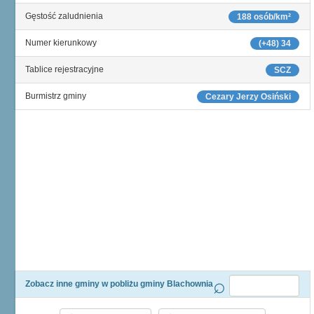
Gęstość zaludnienia
188 osób/km²
Numer kierunkowy
(+48) 34
Tablice rejestracyjne
SCZ
Burmistrz gminy
Cezary Jerzy Osiński
Zobacz inne gminy w pobliżu gminy Blachownia