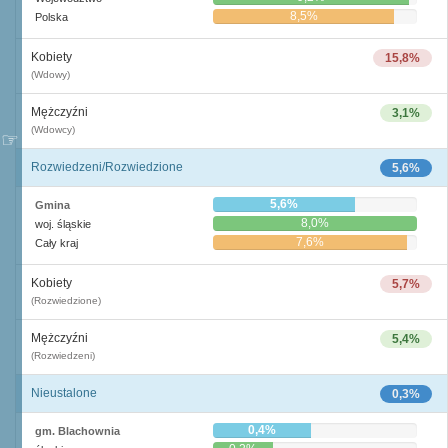
8,5%
Polska
Kobiety
15,8%
(Wdowy)
Mężczyźni
3,1%
(Wdowcy)
Rozwiedzeni/Rozwiedzione
5,6%
5,6%
Gmina
8,0%
woj. śląskie
7,6%
Cały kraj
Kobiety
5,7%
(Rozwiedzione)
Mężczyźni
5,4%
(Rozwiedzeni)
Nieustalone
0,3%
0,4%
gm. Blachownia