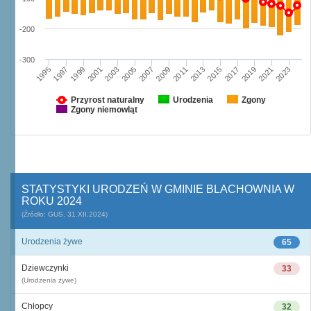
-200
-300
1997
2003
2009
2015
2021
1995
2001
2007
2013
2019
1999
2005
2011
2017
2023
Przyrost naturalny
Urodzenia
Zgony
Zgony niemowląt
STATYSTYKI URODZEŃ W GMINIE BLACHOWNIA W
ROKU 2024
(Źródło: GUS, 31.XII.2024)
Urodzenia żywe
65
Dziewczynki
33
(Urodzenia żywe)
Chłopcy
32