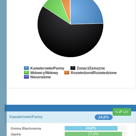
Żonaci/Zamężne
Kawalerowie/Panny
Wdowcy/Wdowy
Rozwiedzeni/Rozwiedzione
Nieustalone
%
123
Kawalerowie/Panny
24,6%
24,8%
Gmina Blachownia
27,0%
śląskie