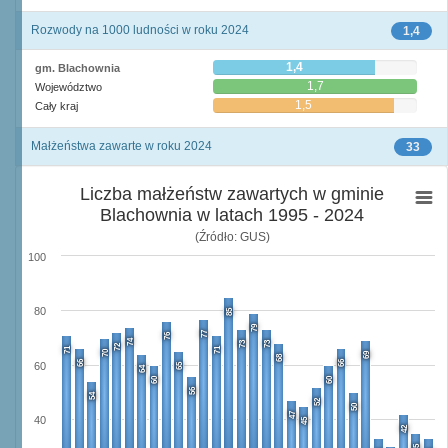
Rozwody na 1000 ludności w roku 2024
1,4
1,4
gm. Blachownia
1,7
Województwo
1,5
Cały kraj
Małżeństwa zawarte w roku 2024
33
Liczba małżeństw zawartych w gminie
Blachownia w latach 1995 - 2024
(Źródło: GUS)
100
80
85
79
77
76
74
73
73
72
71
71
70
69
68
66
66
60
65
64
60
60
56
54
52
50
47
40
45
42
35