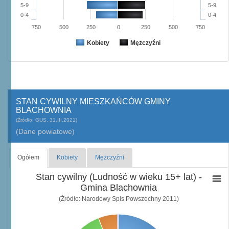
5-9
5-9
0-4
0-4
750
500
250
0
250
500
750
Kobiety
Mężczyźni
STAN CYWILNY MIESZKAŃCÓW GMINY
BLACHOWNIA
(Źródło: GUS, 31.III.2021)
(Dane powiatowe)
Ogółem
Kobiety
Mężczyźni
Stan cywilny (Ludność w wieku 15+ lat) -
Gmina Blachownia
(Źródło: Narodowy Spis Powszechny 2011)