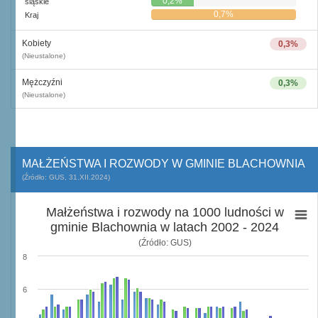
0,2%
śląskie
0,7%
Kraj
Kobiety
0,3%
(Nieustalone)
Mężczyźni
0,3%
(Nieustalone)
MAŁŻEŃSTWA I ROZWODY W GMINIE BLACHOWNIA
(Źródło: GUS, 31.XII.2024)
Małżeństwa i rozwody na 1000 ludności w
gminie Blachownia w latach 2002 - 2024
(Źródło: GUS)
8
6