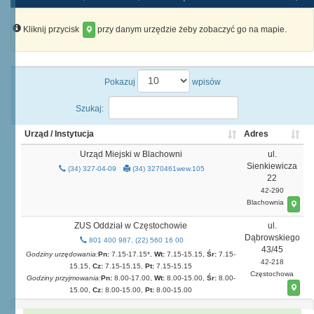
Kliknij przycisk
przy danym urzędzie żeby zobaczyć go na mapie.
Pokazuj
wpisów
Szukaj:
Urząd / Instytucja
Adres
Urząd Miejski w Blachowni
ul.
Sienkiewicza
(34) 327-04-09
(34) 3270461wew.105
22
42-290
Blachownia
ZUS Oddział w Częstochowie
ul.
Dąbrowskiego
801 400 987, (22) 560 16 00
43/45
Godziny urzędowania:
Pn:
7.15-17.15*,
Wt:
7.15-15.15,
Śr:
7.15-
42-218
15.15,
Cz:
7.15-15.15,
Pt:
7.15-15.15
Częstochowa
Godziny przyjmowania:
Pn:
8.00-17.00,
Wt:
8.00-15.00,
Śr:
8.00-
15.00,
Cz:
8.00-15.00,
Pt:
8.00-15.00