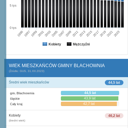
5 tys
0 tys
2021
1995
1999
2003
2007
2011
2015
2019
2023
1997
2001
2005
2009
2013
2017
Kobiety
Mężczyźni
WIEK MIESZKAŃCÓW GMINY BLACHOWNIA
(Źródło: GUS, 31.XII.2023)
Średni wiek mieszkańców
44,5 lat
44,5 lat
gm. Blachownia
43,9 lat
śląskie
42,7 lat
Cały kraj
Kobiety
46,2 lat
(średni wiek)