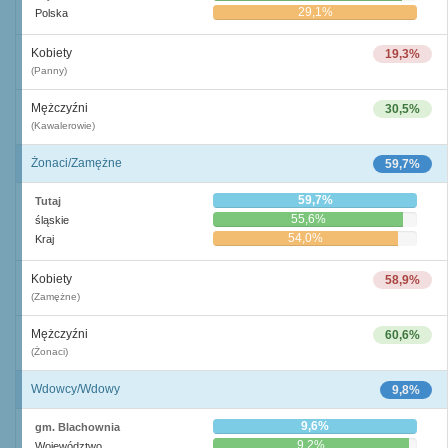
29,1%
Polska
Kobiety
19,3%
(Panny)
Mężczyźni
30,5%
(Kawalerowie)
Żonaci/Zamężne
59,7%
59,7%
Tutaj
55,6%
śląskie
54,0%
Kraj
Kobiety
58,9%
(Zamężne)
Mężczyźni
60,6%
(Żonaci)
Wdowcy/Wdowy
9,8%
9,6%
gm. Blachownia
9,2%
Województwo