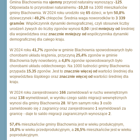
Gmina Blachownia ma
ujemny
przyrost naturalny wynoszący
-125
.
Odpowiada to przyrostowi naturalnemu
-10,10
na 1000 mieszkańców
gminy Blachownia. W 2024 roku urodziło się
65
dzieci, w tym
50,8%
dziewczynek i
49,2%
chłopców. Średnia waga noworodków to
3 339
gramów
. Współczynnik dynamiki demograficznej, czyli stosunek liczby
urodzeń żywych do liczby zgonów wynosi
0,50
i jest
mniejszy od
średniej
dla województwa oraz
znacznie mniejszy od
współczynnika dynamiki
demograficznej dla całego kraju.
W 2024 roku
41,7%
zgonów w gminie Blachownia spowodowanych było
chorobami układu krążenia, przyczyną
25,4%
zgonów w gminie
Blachownia były nowotwory, a
4,8%
zgonów spowodowanych było
chorobami układu oddechowego. Na 1000 ludności gminy Blachownia
przypada
15.35
zgonów. Jest to
znacznie więcej od
wartości średniej dla
województwa śląskiego oraz
znacznie więcej od
wartości średniej dla
kraju.
W 2024 roku zarejestrowano
166
zameldowań w ruchu wewnętrznym
oraz
138
wymeldowań, w wyniku czego saldo migracji wewnętrznych
wynosi dla gminy Blachownia
28
. W tym samym roku
3
osób
zameldowało się z zagranicy oraz zarejestrowano
1
wymeldowań za
granicę - daje to saldo migracji zagranicznych wynoszące
2
.
57,4%
mieszkańców gminy Blachownia jest w wieku produkcyjnym,
16,0%
w wieku przedprodukcyjnym, a
26,5%
mieszkańców jest w wieku
poprodukcyjnym.