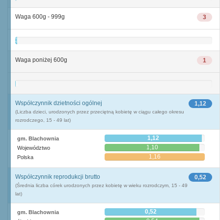
Waga 600g - 999g
3
3
Waga poniżej 600g
1
1
Współczynnik dzietności ogólnej
1,12
(Liczba dzieci, urodzonych przez przeciętną kobietę w ciągu całego okresu
rozrodczego, 15 - 49 lat)
1,12
gm. Blachownia
1,10
Województwo
1,16
Polska
Współczynnik reprodukcji brutto
0,52
(Średnia liczba córek urodzonych przez kobietę w wieku rozrodczym, 15 - 49
lat)
0,52
gm. Blachownia