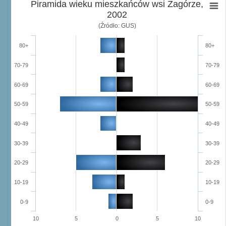
Piramida wieku mieszkańców wsi Zagórze,
2002
(Źródło: GUS)
80+
80+
70-79
70-79
60-69
60-69
50-59
50-59
40-49
40-49
30-39
30-39
20-29
20-29
10-19
10-19
0-9
0-9
10
5
0
5
10