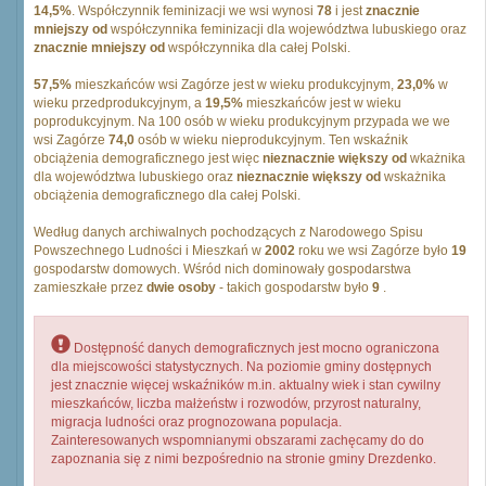
14,5%
. Współczynnik feminizacji we wsi wynosi
78
i jest
znacznie
mniejszy od
współczynnika feminizacji dla województwa lubuskiego oraz
znacznie mniejszy od
współczynnika dla całej Polski.
57,5%
mieszkańców wsi Zagórze jest w wieku produkcyjnym,
23,0%
w
wieku przedprodukcyjnym, a
19,5%
mieszkańców jest w wieku
poprodukcyjnym. Na 100 osób w wieku produkcyjnym przypada we we
wsi Zagórze
74,0
osób w wieku nieprodukcyjnym. Ten wskaźnik
obciążenia demograficznego jest więc
nieznacznie większy od
wkażnika
dla województwa lubuskiego oraz
nieznacznie większy od
wskażnika
obciążenia demograficznego dla całej Polski.
Według danych archiwalnych pochodzących z Narodowego Spisu
Powszechnego Ludności i Mieszkań w
2002
roku we wsi Zagórze było
19
gospodarstw domowych. Wśród nich dominowały gospodarstwa
zamieszkałe przez
dwie osoby
- takich gospodarstw było
9
.
Dostępność danych demograficznych jest mocno ograniczona
dla miejscowości statystycznych. Na poziomie gminy dostępnych
jest znacznie więcej wskaźników m.in. aktualny wiek i stan cywilny
mieszkańców, liczba małżeństw i rozwodów, przyrost naturalny,
migracja ludności oraz prognozowana populacja.
Zainteresowanych wspomnianymi obszarami zachęcamy do do
zapoznania się z nimi bezpośrednio na stronie gminy Drezdenko.