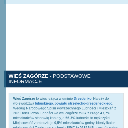
WIEŚ ZAGÓRZE
- PODSTAWOWE
INFORMACJE
Wieś Zagórze
to wieś leżąca w gminie
Drezdenko
. Należy do
województwa
lubuskiego
,
powiatu strzelecko-drezdeneckiego
.
Według Narodowego Spisu Powszechnego Ludności i Mieszkań z
2021 roku liczba ludności we wsi Zagórze to
87
z czego
43,7%
mieszkańców stanowią kobiety, a
56,3%
ludności to mężczyźni.
Miejscowość zamieszkuje
0,5%
mieszkańców gminy. Identyfikator
miejscowości Zagórze w systemie
SIMC
to
0181645
, a współrzędne