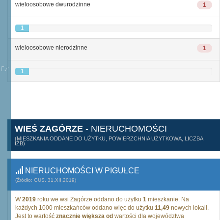
wieloosobowe dwurodzinne
1
1
wieloosobowe nierodzinne
1
1
WIEŚ ZAGÓRZE
- NIERUCHOMOŚCI
(MIESZKANIA ODDANE DO UŻYTKU, POWIERZCHNIA UŻYTKOWA, LICZBA
IZB)
NIERUCHOMOŚCI W PIGUŁCE
(Źródło: GUS, 31.XII.2019)
W
2019
roku we wsi Zagórze oddano do użytku
1
mieszkanie. Na
każdych 1000 mieszkańców oddano więc do użytku
11,49
nowych lokali.
Jest to wartość
znacznie większa od
wartości dla województwa