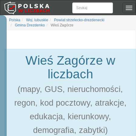
Pok
naw
Polska
Woj. lubuskie
Powiat strzelecko-drezdenecki
Gmina Drezdenko
Wieś Zagórze
Wieś Zagórze w
liczbach
(mapy, GUS, nieruchomości,
regon, kod pocztowy, atrakcje,
edukacja, kierunkowy,
demografia, zabytki)