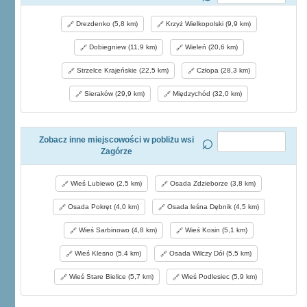
Drezdenko (5,8 km)
Krzyż Wielkopolski (9,9 km)
Dobiegniew (11,9 km)
Wieleń (20,6 km)
Strzelce Krajeńskie (22,5 km)
Człopa (28,3 km)
Sieraków (29,9 km)
Międzychód (32,0 km)
Zobacz inne miejscowości w pobliżu wsi
Zagórze
Wieś Lubiewo (2,5 km)
Osada Zdzieborze (3,8 km)
Osada Pokręt (4,0 km)
Osada leśna Dębnik (4,5 km)
Wieś Sarbinowo (4,8 km)
Wieś Kosin (5,1 km)
Wieś Klesno (5,4 km)
Osada Wilczy Dół (5,5 km)
Wieś Stare Bielice (5,7 km)
Wieś Podlesiec (5,9 km)