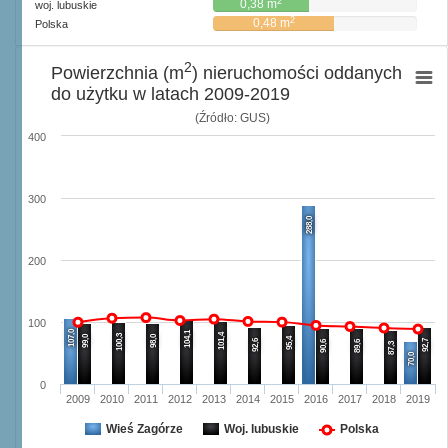
2
0,38 m
woj. lubuskie
2
0,48 m
Polska
2
Powierzchnia (m
) nieruchomości oddanych
do użytku w latach 2009-2019
(Źródło: GUS)
400
300
288,0
200
100
107,0
104,1
101,4
100,3
99,0
98,0
95,4
92,6
92,7
90,6
89,6
87,3
70,0
0
2009
2010
2011
2012
2013
2014
2015
2016
2017
2018
2019
Wieś Zagórze
Woj. lubuskie
Polska