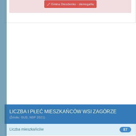
Gmina Drezdenko - demogafia
LICZBA I PŁEĆ MIESZKAŃCÓW WSI ZAGÓRZE
(Źródło: GUS, NSP 2021)
Liczba mieszkańców
87