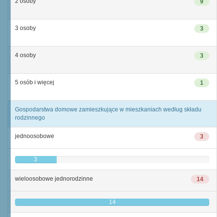
2 osoby
9
3 osoby
3
4 osoby
3
5 osób i więcej
1
Gospodarstwa domowe zamieszkujące w mieszkaniach według składu
rodzinnego
jednoosobowe
3
3
wieloosobowe jednorodzinne
14
14