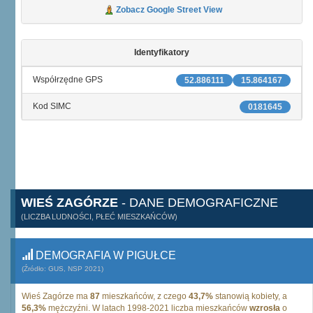
Zobacz Google Street View
Identyfikatory
Współrzędne GPS
52.886111
15.864167
Kod SIMC
0181645
WIEŚ ZAGÓRZE
- DANE DEMOGRAFICZNE
(LICZBA LUDNOŚCI, PŁEĆ MIESZKAŃCÓW)
DEMOGRAFIA W PIGUŁCE
(Źródło: GUS, NSP 2021)
Wieś Zagórze ma
87
mieszkańców, z czego
43,7%
stanowią kobiety, a
56,3%
mężczyźni. W latach 1998-2021 liczba mieszkańców
wzrosła
o