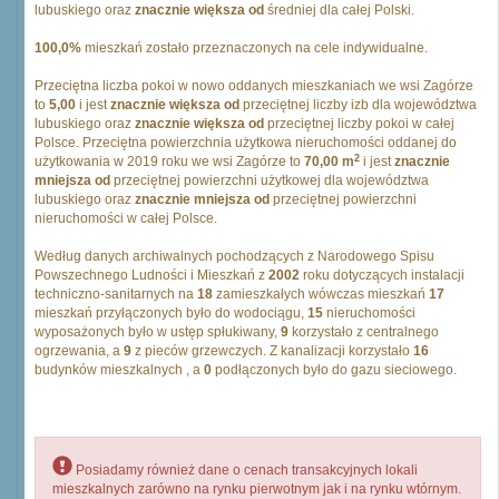
lubuskiego oraz
znacznie większa od
średniej dla całej Polski.
100,0%
mieszkań zostało przeznaczonych na cele indywidualne.
Przeciętna liczba pokoi w nowo oddanych mieszkaniach we wsi Zagórze
to
5,00
i jest
znacznie większa od
przeciętnej liczby izb dla województwa
lubuskiego oraz
znacznie większa od
przeciętnej liczby pokoi w całej
Polsce. Przeciętna powierzchnia użytkowa nieruchomości oddanej do
2
użytkowania w 2019 roku we wsi Zagórze to
70,00 m
i jest
znacznie
mniejsza od
przeciętnej powierzchni użytkowej dla województwa
lubuskiego oraz
znacznie mniejsza od
przeciętnej powierzchni
nieruchomości w całej Polsce.
Według danych archiwalnych pochodzących z Narodowego Spisu
Powszechnego Ludności i Mieszkań z
2002
roku dotyczących instalacji
techniczno-sanitarnych na
18
zamieszkałych wówczas mieszkań
17
mieszkań przyłączonych było do wodociągu,
15
nieruchomości
wyposażonych było w ustęp spłukiwany,
9
korzystało z centralnego
ogrzewania, a
9
z pieców grzewczych. Z kanalizacji korzystało
16
budynków mieszkalnych , a
0
podłączonych było do gazu sieciowego.
Posiadamy również dane o cenach transakcyjnych lokali
mieszkalnych zarówno na rynku pierwotnym jak i na rynku wtórnym.