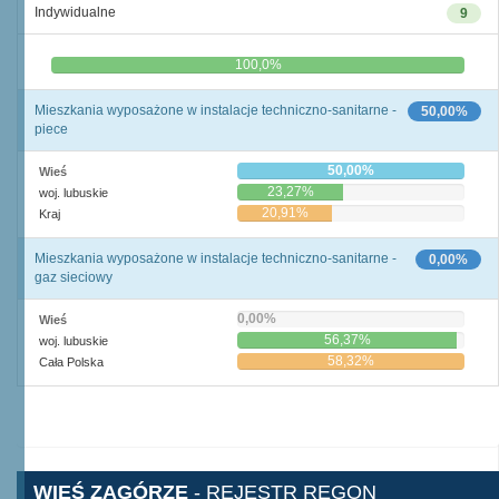
Indywidualne
9
0,0%
100,0%
Mieszkania wyposażone w instalacje techniczno-sanitarne -
50,00%
piece
50,00%
Wieś
23,27%
woj. lubuskie
20,91%
Kraj
Mieszkania wyposażone w instalacje techniczno-sanitarne -
0,00%
gaz sieciowy
0,00%
Wieś
56,37%
woj. lubuskie
58,32%
Cała Polska
WIEŚ ZAGÓRZE
- REJESTR REGON