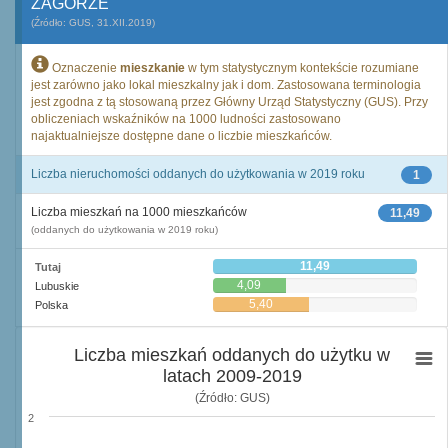
ZAGÓRZE
(Źródło: GUS, 31.XII.2019)
Oznaczenie
mieszkanie
w tym statystycznym kontekście rozumiane
jest zarówno jako lokal mieszkalny jak i dom. Zastosowana terminologia
jest zgodna z tą stosowaną przez Główny Urząd Statystyczny (GUS). Przy
obliczeniach wskaźników na 1000 ludności zastosowano
najaktualniejsze dostępne dane o liczbie mieszkańców.
Liczba nieruchomości oddanych do użytkowania w 2019 roku
1
Liczba mieszkań na 1000 mieszkańców
11,49
(oddanych do użytkowania w 2019 roku)
11,49
Tutaj
4,09
Lubuskie
5,40
Polska
Liczba mieszkań oddanych do użytku w
latach 2009-2019
(Źródło: GUS)
2