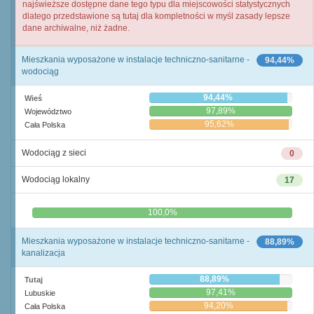
najświeższe dostępne dane tego typu dla miejscowości statystycznych
dlatego przedstawione są tutaj dla kompletności w myśl zasady lepsze
dane archiwalne, niż żadne.
Mieszkania wyposażone w instalacje techniczno-sanitarne -
94,44%
wodociąg
94,44%
Wieś
97,89%
Województwo
95,62%
Cała Polska
Wodociąg z sieci
0
Wodociąg lokalny
17
0,0%
100,0%
Mieszkania wyposażone w instalacje techniczno-sanitarne -
88,89%
kanalizacja
88,89%
Tutaj
97,41%
Lubuskie
94,20%
Cała Polska