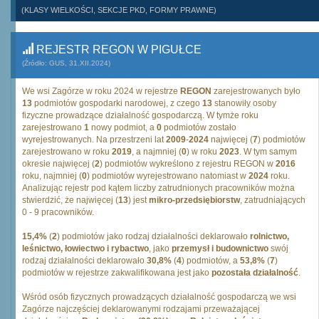
(KLASY WIELKOŚCI, SEKCJE PKD, FORMY PRAWNE)
REJESTR REGON W PIGUŁCE
(Źródło: GUS, 31.XII.2024)
We wsi Zagórze w roku 2024 w rejestrze
REGON
zarejestrowanych było
13
podmiotów gospodarki narodowej, z czego
13
stanowiły osoby
fizyczne prowadzące działalność gospodarczą. W tymże roku
zarejestrowano
1
nowy podmiot, a
0
podmiotów zostało
wyrejestrowanych. Na przestrzeni lat
2009
-
2024
najwięcej (
7
) podmiotów
zarejestrowano w roku
2019
, a najmniej (
0
) w roku
2023
. W tym samym
okresie najwięcej (
2
) podmiotów wykreślono z rejestru REGON w
2016
roku, najmniej (
0
) podmiotów wyrejestrowano natomiast w
2024
roku.
Analizując rejestr pod kątem liczby zatrudnionych pracowników można
stwierdzić, że najwięcej (
13
) jest
mikro-przedsiębiorstw
, zatrudniających
0 - 9 pracowników.
15,4%
(
2
) podmiotów jako rodzaj działalności deklarowało
rolnictwo,
leśnictwo, łowiectwo i rybactwo
, jako
przemysł i budownictwo
swój
rodzaj działalności deklarowało
30,8%
(
4
) podmiotów, a
53,8%
(
7
)
podmiotów w rejestrze zakwalifikowana jest jako
pozostała działalność
.
Wśród osób fizycznych prowadzących działalność gospodarczą we wsi
Zagórze najczęściej deklarowanymi rodzajami przeważającej