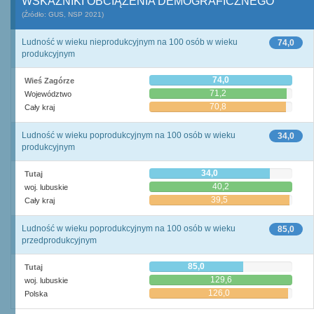
WSKAŹNIKI OBCIĄŻENIA DEMOGRAFICZNEGO
(Źródło: GUS, NSP 2021)
Ludność w wieku nieprodukcyjnym na 100 osób w wieku
74,0
produkcyjnym
74,0
Wieś Zagórze
71,2
Województwo
70,8
Cały kraj
Ludność w wieku poprodukcyjnym na 100 osób w wieku
34,0
produkcyjnym
34,0
Tutaj
40,2
woj. lubuskie
39,5
Cały kraj
Ludność w wieku poprodukcyjnym na 100 osób w wieku
85,0
przedprodukcyjnym
85,0
Tutaj
129,6
woj. lubuskie
126,0
Polska