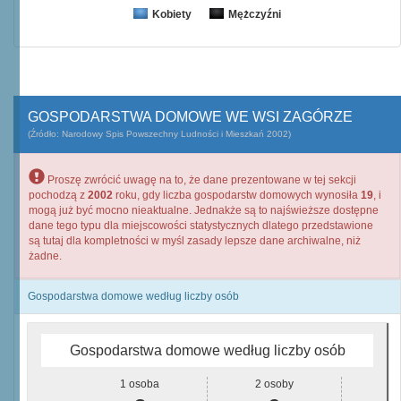
Kobiety
Mężczyźni
GOSPODARSTWA DOMOWE WE WSI ZAGÓRZE
(Źródło: Narodowy Spis Powszechny Ludności i Mieszkań 2002)
Proszę zwrócić uwagę na to, że dane prezentowane w tej sekcji
pochodzą z
2002
roku, gdy liczba gospodarstw domowych wynosiła
19
, i
mogą już być mocno nieaktualne. Jednakże są to najświeższe dostępne
dane tego typu dla miejscowości statystycznych dlatego przedstawione
są tutaj dla kompletności w myśl zasady lepsze dane archiwalne, niż
żadne.
Gospodarstwa domowe według liczby osób
Gospodarstwa domowe według liczby osób
1 osoba
2 osoby