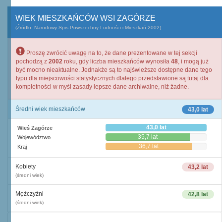
WIEK MIESZKAŃCÓW WSI ZAGÓRZE
(Źródło: Narodowy Spis Powszechny Ludności i Mieszkań 2002)
Proszę zwrócić uwagę na to, że dane prezentowane w tej sekcji
pochodzą z
2002
roku, gdy liczba mieszkańców wynosiła
48
, i mogą już
być mocno nieaktualne. Jednakże są to najświeższe dostępne dane tego
typu dla miejscowości statystycznych dlatego przedstawione są tutaj dla
kompletności w myśl zasady lepsze dane archiwalne, niż żadne.
Średni wiek mieszkańców
43,0 lat
43,0 lat
Wieś Zagórze
35,7 lat
Województwo
36,7 lat
Kraj
Kobiety
43,2 lat
(średni wiek)
Mężczyźni
42,8 lat
(średni wiek)