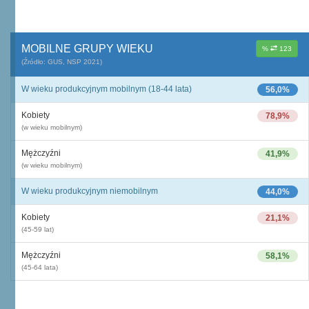
MOBILNE GRUPY WIEKU
%
123
(Źródło: GUS, NSP 2021)
W wieku produkcyjnym mobilnym (18-44 lata)
56,0%
Kobiety
78,9%
(w wieku mobilnym)
Mężczyźni
41,9%
(w wieku mobilnym)
W wieku produkcyjnym niemobilnym
44,0%
Kobiety
21,1%
(45-59 lat)
Mężczyźni
58,1%
(45-64 lata)