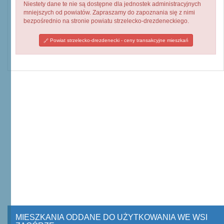
Niestety dane te nie są dostępne dla jednostek administracyjnych
mniejszych od powiatów. Zapraszamy do zapoznania się z nimi
bezpośrednio na stronie powiatu strzelecko-drezdeneckiego.
Powiat strzelecko-drezdenecki - ceny transakcyjne mieszkań
MIESZKANIA ODDANE DO UŻYTKOWANIA WE WSI