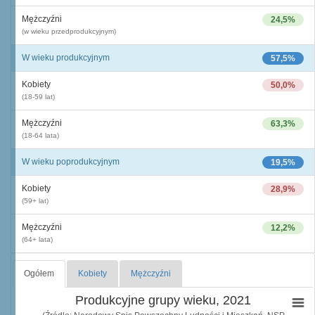
Mężczyźni
24,5%
(w wieku przedprodukcyjnym)
W wieku produkcyjnym
57,5%
Kobiety
50,0%
(18-59 lat)
Mężczyźni
63,3%
(18-64 lata)
W wieku poprodukcyjnym
19,5%
Kobiety
28,9%
(59+ lat)
Mężczyźni
12,2%
(64+ lata)
Ogółem
Kobiety
Mężczyźni
Produkcyjne grupy wieku, 2021