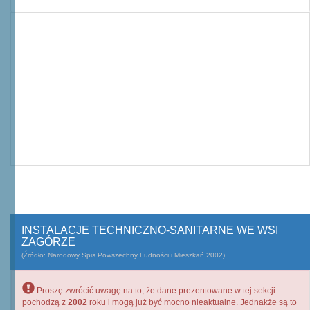
INSTALACJE TECHNICZNO-SANITARNE WE WSI
ZAGÓRZE
(Źródło: Narodowy Spis Powszechny Ludności i Mieszkań 2002)
Proszę zwrócić uwagę na to, że dane prezentowane w tej sekcji
pochodzą z
2002
roku i mogą już być mocno nieaktualne. Jednakże są to