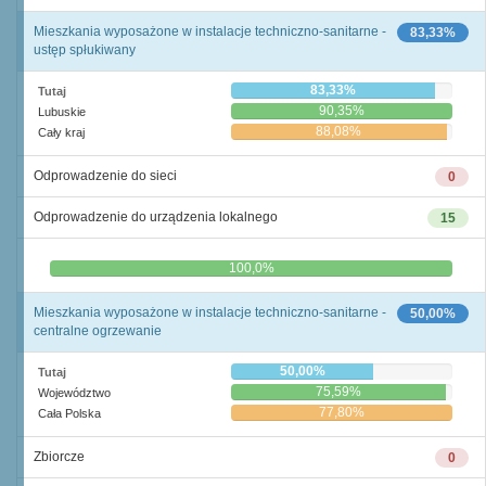
Mieszkania wyposażone w instalacje techniczno-sanitarne -
83,33%
ustęp spłukiwany
83,33%
Tutaj
90,35%
Lubuskie
88,08%
Cały kraj
Odprowadzenie do sieci
0
Odprowadzenie do urządzenia lokalnego
15
0,0%
100,0%
Mieszkania wyposażone w instalacje techniczno-sanitarne -
50,00%
centralne ogrzewanie
50,00%
Tutaj
75,59%
Województwo
77,80%
Cała Polska
Zbiorcze
0