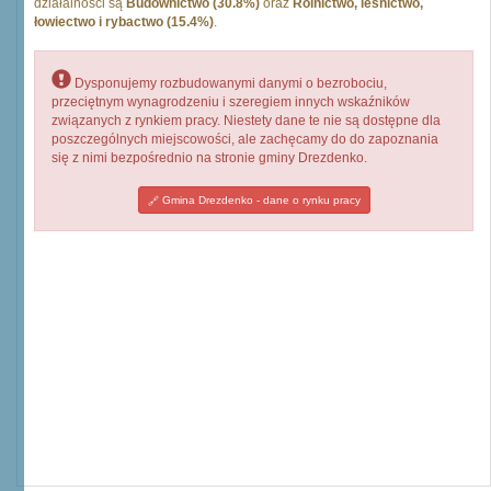
działalności są
Budownictwo (30.8%)
oraz
Rolnictwo, leśnictwo,
łowiectwo i rybactwo (15.4%)
.
Dysponujemy rozbudowanymi danymi o bezrobociu,
przeciętnym wynagrodzeniu i szeregiem innych wskaźników
związanych z rynkiem pracy. Niestety dane te nie są dostępne dla
poszczególnych miejscowości, ale zachęcamy do do zapoznania
się z nimi bezpośrednio na stronie gminy Drezdenko.
Gmina Drezdenko - dane o rynku pracy