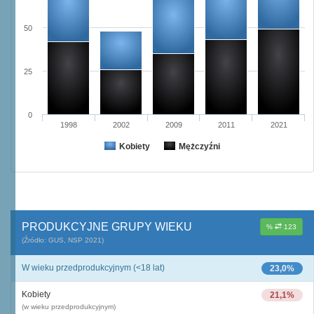
50
25
0
1998
2002
2009
2011
2021
Kobiety
Mężczyźni
PRODUKCYJNE GRUPY WIEKU
%
123
(Źródło: GUS, NSP 2021)
W wieku przedprodukcyjnym (<18 lat)
23,0%
Kobiety
21,1%
(w wieku przedprodukcyjnym)