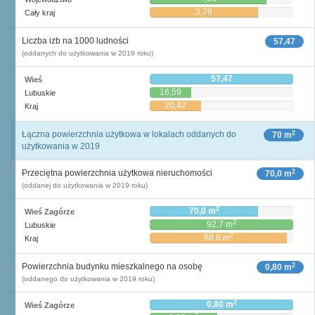
3,78
Cały kraj
Liczba izb na 1000 ludności
57,47
(oddanych do użytkowania w 2019 roku)
57,47
Wieś
16,59
Lubuskie
20,42
Kraj
2
Łączna powierzchnia użytkowa w lokalach oddanych do
70 m
użytkowania w 2019
2
Przeciętna powierzchnia użytkowa nieruchomości
70,0 m
(oddanej do użytkowania w 2019 roku)
2
70,0 m
Wieś Zagórze
2
92,7 m
Lubuskie
2
88,6 m
Kraj
2
Powierzchnia budynku mieszkalnego na osobę
0,80 m
(oddanego do użytkowania w 2019 roku)
2
0,80 m
Wieś Zagórze