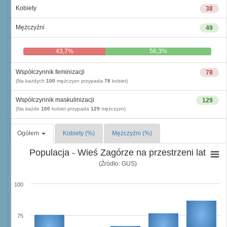
Kobiety
38
Mężczyźni
49
43,7%
56,3%
Współczynnik feminizacji
78
(Na każdych
100
mężczyzn przypada
78
kobiet)
Współczynnik maskulinizacji
129
(Na każde
100
kobiet przypada
129
mężczyzn)
Ogółem
Kobiety (%)
Mężczyźni (%)
Populacja - Wieś Zagórze na przestrzeni lat
(Źródło: GUS)
100
75