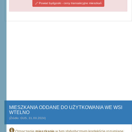
Powiat bydgoski - ceny transakcyjne mieszkań
MIESZKANIA ODDANE DO UŻYTKOWANIA WE WSI
WTELNO
(Źródło: GUS, 31.XII.2024)
Oznaczenie
mieszkanie
w tym statystycznym kontekście rozumiane