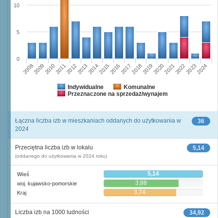
10
5
0
2023
2018
2008
2013
2020
2010
2015
2022
2012
2017
2024
2014
2019
2009
2016
2021
2011
Indywidualne
Komunalne
Przeznaczone na sprzedaż/wynajem
Łączna liczba izb w mieszkaniach oddanych do użytkowania w
36
2024
Przeciętna liczba izb w lokalu
5,14
(oddanego do użytkowania w 2024 roku)
5,14
Wieś
3,88
woj. kujawsko-pomorskie
3,74
Kraj
Liczba izb na 1000 ludności
34,92