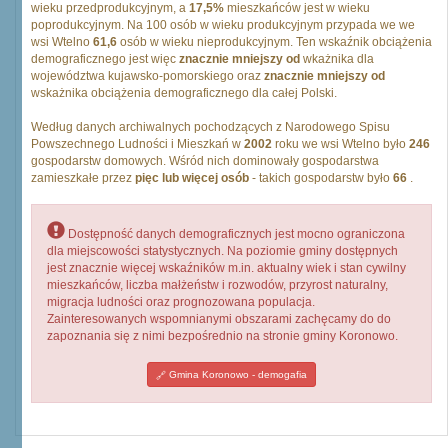
wieku przedprodukcyjnym, a
17,5%
mieszkańców jest w wieku
poprodukcyjnym. Na 100 osób w wieku produkcyjnym przypada we we
wsi Wtelno
61,6
osób w wieku nieprodukcyjnym. Ten wskaźnik obciążenia
demograficznego jest więc
znacznie mniejszy od
wkażnika dla
województwa kujawsko-pomorskiego oraz
znacznie mniejszy od
wskażnika obciążenia demograficznego dla całej Polski.
Według danych archiwalnych pochodzących z Narodowego Spisu
Powszechnego Ludności i Mieszkań w
2002
roku we wsi Wtelno było
246
gospodarstw domowych. Wśród nich dominowały gospodarstwa
zamieszkałe przez
pięc lub więcej osób
- takich gospodarstw było
66
.
Dostępność danych demograficznych jest mocno ograniczona
dla miejscowości statystycznych. Na poziomie gminy dostępnych
jest znacznie więcej wskaźników m.in. aktualny wiek i stan cywilny
mieszkańców, liczba małżeństw i rozwodów, przyrost naturalny,
migracja ludności oraz prognozowana populacja.
Zainteresowanych wspomnianymi obszarami zachęcamy do do
zapoznania się z nimi bezpośrednio na stronie gminy Koronowo.
Gmina Koronowo - demogafia