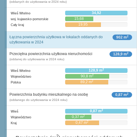
(oddanych do użytkowania w 2024 roku)
34,92
Wieś Wtelno
15,68
woj. kujawsko-pomorskie
19,95
Cały kraj
2
Łączna powierzchnia użytkowa w lokalach oddanych do
902 m
użytkowania w 2024
2
Przeciętna powierzchnia użytkowa nieruchomości
128,9 m
(oddanej do użytkowania w 2024 roku)
2
128,9 m
Wieś Wtelno
2
90,8 m
Województwo
2
89,2 m
Polska
2
Powierzchnia budynku mieszkalnego na osobę
0,87 m
(oddanego do użytkowania w 2024 roku)
2
0,87 m
Wieś
2
0,37 m
Województwo
2
0,47 m
Kraj
2