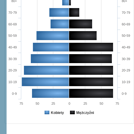
80+
80+
70-79
70-79
60-69
60-69
50-59
50-59
40-49
40-49
30-39
30-39
20-29
20-29
10-19
10-19
0-9
0-9
75
50
25
0
25
50
75
Kobiety
Mężczyźni