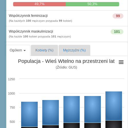
49,7%
50,3%
Współczynnik feminizacji
99
(Na każdych
100
mężczyzn przypada
99
kobiet)
Współczynnik maskulinizacji
101
(Na każde
100
kobiet przypada
101
mężczyzn)
Ogółem
Kobiety (%)
Mężczyźni (%)
Populacja - Wieś Wtelno na przestrzeni lat
(Źródło: GUS)
1250
1000
750
500