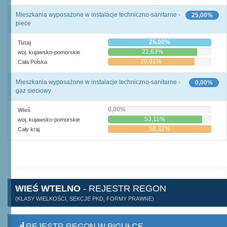
Mieszkania wyposażone w instalacje techniczno-sanitarne -
25,00%
piece
25,00%
Tutaj
21,63%
woj. kujawsko-pomorskie
20,91%
Cała Polska
Mieszkania wyposażone w instalacje techniczno-sanitarne -
0,00%
gaz sieciowy
0,00%
Wieś
53,11%
woj. kujawsko-pomorskie
58,32%
Cały kraj
WIEŚ WTELNO
- REJESTR REGON
(KLASY WIELKOŚCI, SEKCJE PKD, FORMY PRAWNE)
REJESTR REGON W PIGUŁCE