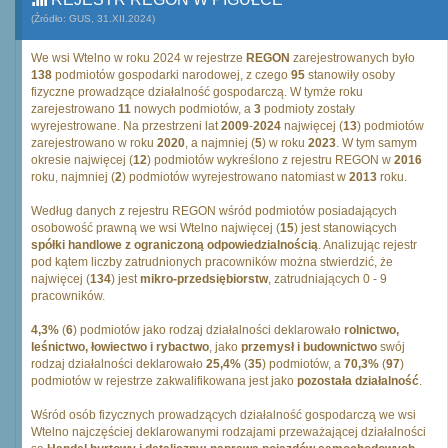
(Źródło: GUS, 31.XII.2024)
We wsi Wtelno w roku 2024 w rejestrze
REGON
zarejestrowanych było
138
podmiotów gospodarki narodowej, z czego
95
stanowiły osoby
fizyczne prowadzące działalność gospodarczą. W tymże roku
zarejestrowano
11
nowych podmiotów, a
3
podmioty zostały
wyrejestrowane. Na przestrzeni lat
2009
-
2024
najwięcej (
13
) podmiotów
zarejestrowano w roku
2020
, a najmniej (
5
) w roku
2023
. W tym samym
okresie najwięcej (
12
) podmiotów wykreślono z rejestru REGON w
2016
roku, najmniej (
2
) podmiotów wyrejestrowano natomiast w
2013
roku.
Według danych z rejestru REGON wśród podmiotów posiadających
osobowość prawną we wsi Wtelno najwięcej (
15
) jest stanowiących
spółki handlowe z ograniczoną odpowiedzialnością
. Analizując rejestr
pod kątem liczby zatrudnionych pracowników można stwierdzić, że
najwięcej (
134
) jest
mikro-przedsiębiorstw
, zatrudniających 0 - 9
pracowników.
4,3%
(
6
) podmiotów jako rodzaj działalności deklarowało
rolnictwo,
leśnictwo, łowiectwo i rybactwo
, jako
przemysł i budownictwo
swój
rodzaj działalności deklarowało
25,4%
(
35
) podmiotów, a
70,3%
(
97
)
podmiotów w rejestrze zakwalifikowana jest jako
pozostała działalność
.
Wśród osób fizycznych prowadzących działalność gospodarczą we wsi
Wtelno najczęściej deklarowanymi rodzajami przeważającej działalności