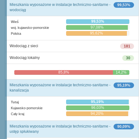
Mieszkania wyposażone w instalacje techniczno-sanitarne -
99,53%
wodociąg
99,53%
Wieś
97,08%
woj. kujawsko-pomorskie
95,62%
Polska
Wodociąg z sieci
181
Wodociąg lokalny
30
85,8%
14,2%
Mieszkania wyposażone w instalacje techniczno-sanitarne -
95,19%
kanalizacja
95,19%
Tutaj
96,03%
Kujawsko-pomorskie
94,20%
Cały kraj
Mieszkania wyposażone w instalacje techniczno-sanitarne -
90,09%
ustęp spłukiwany