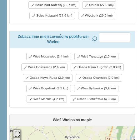
Nakło nad Notecią (22,7 km)
Szubin (27,9 km)
Solec Kujawski (27,9 km)
Więcbork (29,9 km)
Zobacz inne miejscowości w pobliżu wsi
Wtelno
Wieś Morzewiec (2,4 km)
Wieś Tryszczyn (2,5 km)
Wieś Gościeradz (2,6 km)
Osada leśna Ługowo (2,9 km)
Osada Nowa Ruda (2,9 km)
Osada Olszyniec (2,9 km)
Wieś Gogolinek (3,5 km)
Wieś Bytkowice (3,9 km)
Wieś Mochle (4,2 km)
Osada Piotrkówko (4,3 km)
Wieś Wtelno na mapie