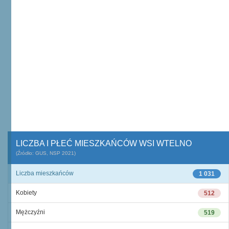
LICZBA I PŁEĆ MIESZKAŃCÓW WSI WTELNO
(Źródło: GUS, NSP 2021)
Liczba mieszkańców
1 031
Kobiety
512
Mężczyźni
519