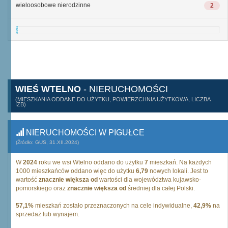
wieloosobowe nierodzinne
2
2
WIEŚ WTELNO
- NIERUCHOMOŚCI
(MIESZKANIA ODDANE DO UŻYTKU, POWIERZCHNIA UŻYTKOWA, LICZBA
IZB)
NIERUCHOMOŚCI W PIGUŁCE
(Źródło: GUS, 31.XII.2024)
W
2024
roku we wsi Wtelno oddano do użytku
7
mieszkań. Na każdych
1000 mieszkańców oddano więc do użytku
6,79
nowych lokali. Jest to
wartość
znacznie większa od
wartości dla województwa kujawsko-
pomorskiego oraz
znacznie większa od
średniej dla całej Polski.
57,1%
mieszkań zostało przeznaczonych na cele indywidualne,
42,9%
na
sprzedaż lub wynajem.