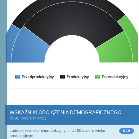
Przedprodukcyjny
Produkcyjny
Poprodukcyjny
WSKAŹNIKI OBCIĄŻENIA DEMOGRAFICZNEGO
(Źródło: GUS, NSP 2021)
Ludność w wieku nieprodukcyjnym na 100 osób w wieku
61,6
produkcyjnym