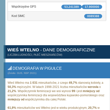
Współrzędne GPS
53.241389
17.900000
Kod SIMC
0089388
WIEŚ WTELNO
- DANE DEMOGRAFICZNE
(LICZBA LUDNOŚCI, PŁEĆ MIESZKAŃCÓW)
DEMOGRAFIA W PIGUŁCE
(Źródło: GUS, NSP 2021)
Wieś Wtelno ma
1 031
mieszkańców, z czego
49,7%
stanowią kobiety, a
50,3%
mężczyźni. W latach 1998-2021 liczba mieszkańców
wzrosła
o
21,2%
. Współczynnik feminizacji we wsi wynosi
99
i jest
mniejszy od
współczynnika feminizacji dla województwa kujawsko-pomorskiego oraz
mniejszy od
współczynnika dla całej Polski.
61,9%
mieszkańców wsi Wtelno jest w wieku produkcyjnym,
20,7%
w