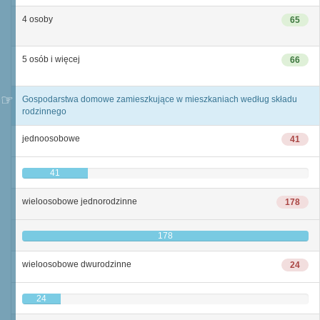
4 osoby
65
5 osób i więcej
66
Gospodarstwa domowe zamieszkujące w mieszkaniach według składu
rodzinnego
jednoosobowe
41
41
wieloosobowe jednorodzinne
178
178
wieloosobowe dwurodzinne
24
24