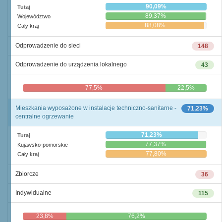
90,09%
Tutaj
89,37%
Województwo
88,08%
Cały kraj
Odprowadzenie do sieci
148
Odprowadzenie do urządzenia lokalnego
43
77,5%
22,5%
Mieszkania wyposażone w instalacje techniczno-sanitarne -
71,23%
centralne ogrzewanie
71,23%
Tutaj
77,37%
Kujawsko-pomorskie
77,80%
Cały kraj
Zbiorcze
36
Indywidualne
115
23,8%
76,2%