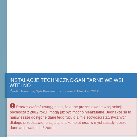
INSTALACJE TECHNICZNO-SANITARNE WE WSI
WTELNO
(Źródło: Narodowy Spis Powszechny Ludności i Mieszkań 2002)
Proszę zwrócić uwagę na to, że dane prezentowane w tej sekcji
pochodzą z
2002
roku i mogą już być mocno nieaktualne. Jednakże są to
najświeższe dostępne dane tego typu dla miejscowości statystycznych
dlatego przedstawione są tutaj dla kompletności w myśl zasady lepsze
dane archiwalne, niż żadne.