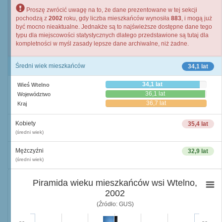
Proszę zwrócić uwagę na to, że dane prezentowane w tej sekcji
pochodzą z
2002
roku, gdy liczba mieszkańców wynosiła
883
, i mogą już
być mocno nieaktualne. Jednakże są to najświeższe dostępne dane tego
typu dla miejscowości statystycznych dlatego przedstawione są tutaj dla
kompletności w myśl zasady lepsze dane archiwalne, niż żadne.
Średni wiek mieszkańców
34,1 lat
34,1 lat
Wieś Wtelno
36,1 lat
Województwo
36,7 lat
Kraj
Kobiety
35,4 lat
(średni wiek)
Mężczyźni
32,9 lat
(średni wiek)
Piramida wieku mieszkańców wsi Wtelno,
2002
(Źródło: GUS)