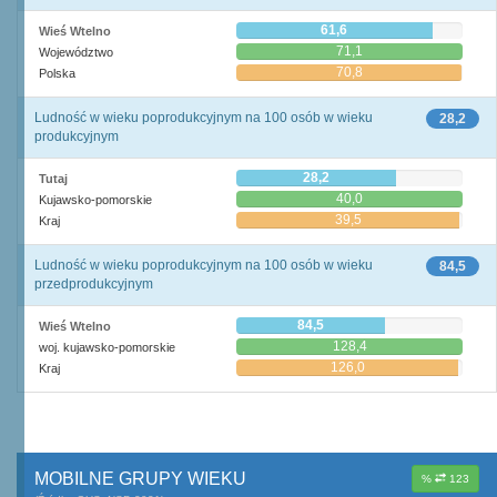
61,6
Wieś Wtelno
71,1
Województwo
70,8
Polska
Ludność w wieku poprodukcyjnym na 100 osób w wieku
28,2
produkcyjnym
28,2
Tutaj
40,0
Kujawsko-pomorskie
39,5
Kraj
Ludność w wieku poprodukcyjnym na 100 osób w wieku
84,5
przedprodukcyjnym
84,5
Wieś Wtelno
128,4
woj. kujawsko-pomorskie
126,0
Kraj
MOBILNE GRUPY WIEKU
%
123