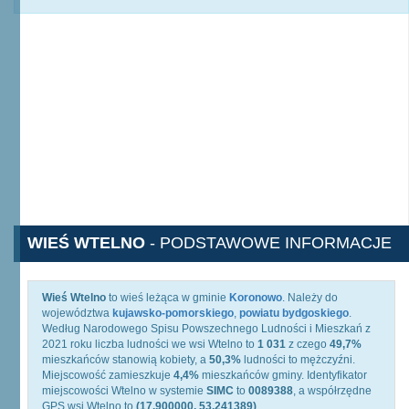
WIEŚ WTELNO
- PODSTAWOWE INFORMACJE
Wieś Wtelno
to wieś leżąca w gminie
Koronowo
. Należy do
województwa
kujawsko-pomorskiego
,
powiatu bydgoskiego
.
Według Narodowego Spisu Powszechnego Ludności i Mieszkań z
2021 roku liczba ludności we wsi Wtelno to
1 031
z czego
49,7%
mieszkańców stanowią kobiety, a
50,3%
ludności to mężczyźni.
Miejscowość zamieszkuje
4,4%
mieszkańców gminy. Identyfikator
miejscowości Wtelno w systemie
SIMC
to
0089388
, a współrzędne
GPS wsi Wtelno to
(17.900000, 53.241389)
.