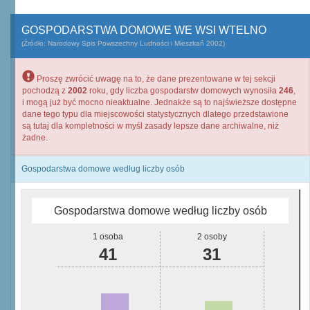
GOSPODARSTWA DOMOWE WE WSI WTELNO
(Źródło: Narodowy Spis Powszechny Ludności i Mieszkań 2002)
Proszę zwrócić uwagę na to, że dane prezentowane w tej sekcji
pochodzą z
2002
roku, gdy liczba gospodarstw domowych wynosiła
246
,
i mogą już być mocno nieaktualne. Jednakże są to najświeższe dostępne
dane tego typu dla miejscowości statystycznych dlatego przedstawione
są tutaj dla kompletności w myśl zasady lepsze dane archiwalne, niż
żadne.
Gospodarstwa domowe według liczby osób
Gospodarstwa domowe według liczby osób
1 osoba
2 osoby
41
31