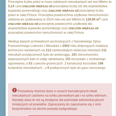
Przeciętna liczba pokoi w nowo oddanych mieszkaniach we wsi Wtelno to
5,14
i jest
znacznie większa od
przeciętnej liczby izb dla województwa
kujawsko-pomorskiego oraz
znacznie większa od
przeciętnej liczby
pokoi w całej Polsce. Przeciętna powierzchnia użytkowa nieruchomości
2
oddanej do użytkowania w 2024 roku we wsi Wtelno to
128,90 m
i jest
znacznie większa od
przeciętnej powierzchni użytkowej dla
województwa kujawsko-pomorskiego oraz
znacznie większa od
przeciętnej powierzchni nieruchomości w całej Polsce.
Według danych archiwalnych pochodzących z Narodowego Spisu
Powszechnego Ludności i Mieszkań z
2002
roku dotyczących instalacji
techniczno-sanitarnych na
212
zamieszkałych wówczas mieszkań
211
mieszkań przyłączonych było do wodociągu,
191
nieruchomości
wyposażonych było w ustęp spłukiwany,
151
korzystało z centralnego
ogrzewania, a
53
z pieców grzewczych. Z kanalizacji korzystało
198
budynków mieszkalnych , a
0
podłączonych było do gazu sieciowego.
Posiadamy również dane o cenach transakcyjnych lokali
mieszkalnych zarówno na rynku pierwotnym jak i na rynku wtórnym.
Niestety dane te nie są dostępne dla jednostek administracyjnych
mniejszych od powiatów. Zapraszamy do zapoznania się z nimi
bezpośrednio na stronie powiatu bydgoskiego.