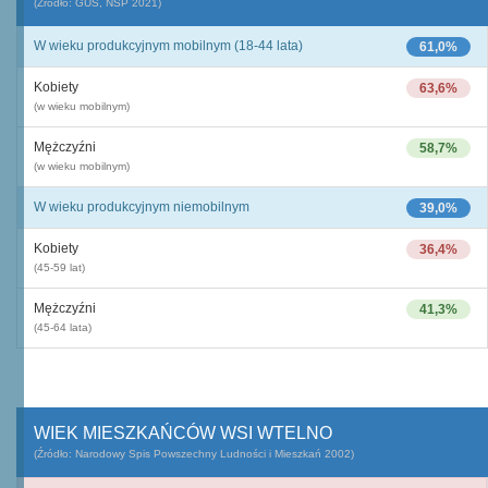
(Źródło: GUS, NSP 2021)
W wieku produkcyjnym mobilnym (18-44 lata)
61,0%
Kobiety
63,6%
(w wieku mobilnym)
Mężczyźni
58,7%
(w wieku mobilnym)
W wieku produkcyjnym niemobilnym
39,0%
Kobiety
36,4%
(45-59 lat)
Mężczyźni
41,3%
(45-64 lata)
WIEK MIESZKAŃCÓW WSI WTELNO
(Źródło: Narodowy Spis Powszechny Ludności i Mieszkań 2002)