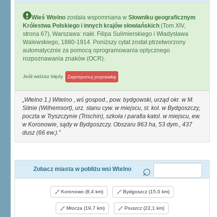
Wieś Wtelno
została wspomniana w
Słowniku geograficznym
Królestwa Polskiego i innych krajów słowiańskich
(Tom XIV,
strona 67), Warszawa: nakł. Filipa Sulimierskiego i Władysława
Walewskiego, 1880-1914. Poniższy cytat został ptrzetworzony
automatycznie za pomocą oprogramowania optycznego
rozpoznawania znaków (OCR).
Jeśli widzisz błędy
Zaproponuj poprawkę
Wtelno 1.) Witelno , wś gospod., pow. bydgowski, urząd okr. w M.
Sitnie (Wilhemsort), urz. stanu cyw. w miejscu, st. kol. w Bydgoszczy,
poczta w Tryszczynie (Trischin), szkoła i parafia katol. w miejscu, ew.
w Koronowie, sądy w Bydgoszczy. Obszaru 863 ha, 53 dym., 437
dusz (66 ew.).
Zobacz miasta w pobliżu wsi Wtelno
Koronowo (8,4 km)
Bydgoszcz (15,0 km)
Mrocza (19,7 km)
Pruszcz (22,1 km)