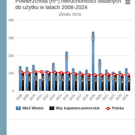
Powierzchnia (m
) nieruchomości oddanych
do użytku w latach 2008-2024
(Źródło: GUS)
400
335,0
300
200
223,4
180,6
160,3
148,7
141,0
136,3
129,2
128,9
100
120,3
121,3
116,7
112,8
113,0
108,3
108,5
103,0
104,1
103,1
101,8
99,8
100,8
100,2
99,2
98,2
97,6
95,2
94,2
92,7
92,0
92,5
90,8
86,2
67,9
0
2008
2009
2010
2011
2012
2013
2014
2015
2016
2017
2018
2019
2020
2021
2022
2023
2024
Wieś Wtelno
Woj. kujawsko-pomorskie
Polska