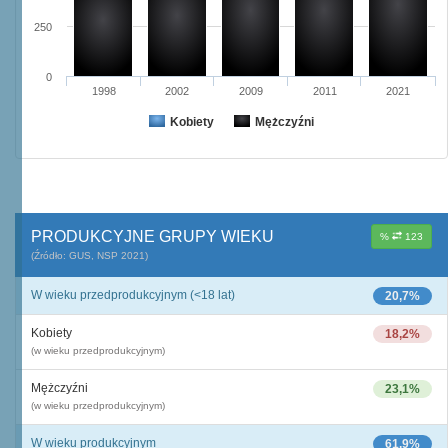
250
0
1998
2002
2009
2011
2021
Kobiety
Mężczyźni
PRODUKCYJNE GRUPY WIEKU
%
123
(Źródło: GUS, NSP 2021)
W wieku przedprodukcyjnym (<18 lat)
20,7%
Kobiety
18,2%
(w wieku przedprodukcyjnym)
Mężczyźni
23,1%
(w wieku przedprodukcyjnym)
W wieku produkcyjnym
61,9%