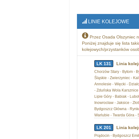
LINIE KOLEJOWE
Przez Osada Olszyniec n
Poniżej znajduje się lista tak
kolejowych/przystanków osobo
LK 131
Linia kole
Chorzów Stary - Bytom - B
Śląskie - Zwierzyniec - K
Annolesie - Więcki - Dzia
- Zduńska Wola Karsznice 
Lipie Góry - Babiak - Lubo
Inowrocław - Jaksice - Zło
Bydgoszcz Główna - Rynkow
Warlubie - Twarda Góra - 
LK 201
Linia kole
Prądocin - Bydgoszcz Emi