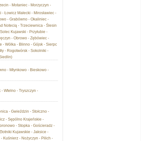
zecin - Motaniec - Morzyczyn -
 - Łowicz Małecki - Mirosławiec -
owo - Grabówno - Okaliniec -
 Notecią - Trzeciewnica - Ślesin
Solec Kujawski - Przyłubie -
węczyn - Obrowo - Zębówiec -
 - Wólka - Blinno - Gójsk - Sierpc
y - Rogotwórsk - Sokolniki -
Siedlin)
wno - Młynkowo - Bieskowo -
- Wtelno - Tryszczyn -
enica - Gwieździn - Stołczno -
icz - Sępólno Krajeńskie -
ronowo - Stopka - Gościeradz -
otniki Kujawskie - Jaksice -
 Kuśnierz - Nożyczyn - Pilich -