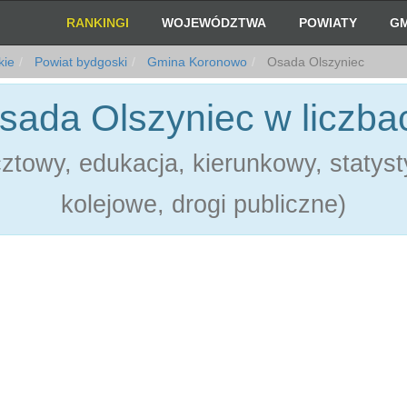
RANKINGI
WOJEWÓDZTWA
POWIATY
GM
kie
Powiat bydgoski
Gmina Koronowo
Osada Olszyniec
sada Olszyniec w liczba
towy, edukacja, kierunkowy, statystyk
kolejowe, drogi publiczne)