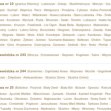
wa nr 10
(granica (Niemcy) - Lubieszyn - Dołuje - Skarbimierzyce - Mierzyn - Szc
piel - Suchań - Wapnica - Recz - Wielgoszcz - Prostynia - Cybowo - Kalisz Pomorski
łonowo - Lubno - Wałcz - Witankowo - Nowa Łubianka - Stara Łubianka - Piła - Śmił
o - Kosztowo - Wyrzysk - Ruda - Mrozowo - Sadki - Śmielin - Lubaszcz - Nakło Nad
amieniec - Kruszyn - Pawłówek - Lisi Ogon - Białe Błota - Bydgoszcz - Makowiska - 
 Dolny - Lubicz - Lubicz Górny - Brzozówka - Głogowo - Dobrzejewice - Zawały - Ka
 Wygoda - Steklin - Wola - Kikół - Konotopie - Złotopole - Lipno - Karnkowo - Skępe
elewo - Grąbiec - Żytowo - Jeżewo - Szumanie-Bakalary - Bełkowo - Drobin - Tupadł
 - Góra - Krzywanice - Dzierzążnia - Gumowo - Siekluki - Ilino - Ilinko - Płońsk - 
ewódzka nr 243
(Mrocza - Drzewianowo - Słupowo - Krąpiewo - Salno - Więzo
ewódzka nr 244
(Kamieniec - Dąbrówka Nowa - Wojnowo - Mochle - Gogolinek 
o - Żołędowo - Aleksandrowo - Strzelce Górne - Strzelce Dolne)
wa nr 25
(Bobolice - Przyrost - Biały Dwór - Biały Bór - Brzezie - Sporysz - Rzecz
wo - Jęczniki Wielkie - Wierzchowo - Zamarte - Orzełek - Kamień Krajeński - Płoc
 Olszewka - Obodowo - Dziedno - Mąkowarsko - Lucim - Buszkowo - Nowy Dwór - Ko
zoza - Chmielniki - Prądocin - Januszkowo - Nowa Wieś Wielka - Tarkowo Dolne - Zł
Tupadły - Krusza Duchowna - Markowice - Strzelno - Młyny - Wronowy - Proszyska -