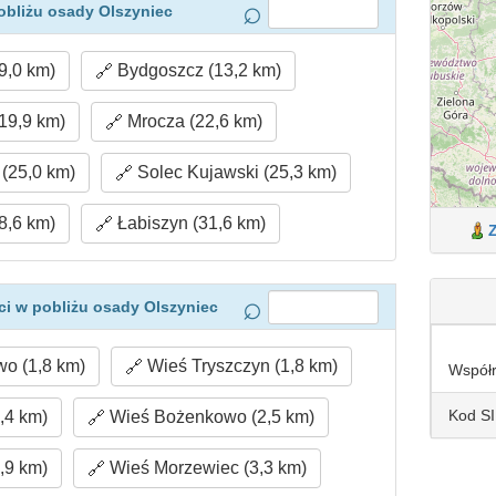
obliżu osady Olszyniec
9,0 km)
Bydgoszcz (13,2 km)
19,9 km)
Mrocza (22,6 km)
(25,0 km)
Solec Kujawski (25,3 km)
8,6 km)
Łabiszyn (31,6 km)
i w pobliżu osady Olszyniec
o (1,8 km)
Wieś Tryszczyn (1,8 km)
Współ
Kod S
,4 km)
Wieś Bożenkowo (2,5 km)
,9 km)
Wieś Morzewiec (3,3 km)