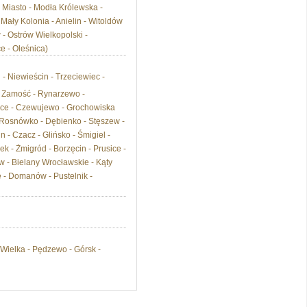
e Miasto - Modła Królewska -
 Mały Kolonia - Anielin - Witoldów
- Ostrów Wielkopolski -
e - Oleśnica)
- Niewieścin - Trzeciewiec -
 - Zamość - Rynarzewo -
wice - Czewujewo - Grochowiska
 Rosnówko - Dębienko - Stęszew -
- Czacz - Glińsko - Śmigiel -
 - Żmigród - Borzęcin - Prusice -
w - Bielany Wrocławskie - Kąty
 - Domanów - Pustelnik -
Wielka - Pędzewo - Górsk -