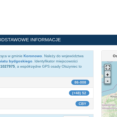
ODSTAWOWE INFORMACJE
żąca w gminie
Koronowo
. Należy do województwa
Os
iatu bydgoskiego
. Identyfikator miejscowości
o
1027975
, a współrzędne GPS osady Olszyniec to
86-008
(+48) 52
CBY