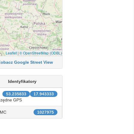
Leaflet
|
© OpenStreetMap (ODBL)
Zobacz Google Street View
Identyfikatory
53.235833
17.943333
rzędne GPS
IMC
1027975