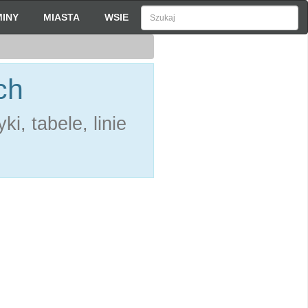
INY
MIASTA
WSIE
ch
i, tabele, linie