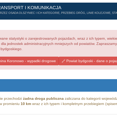
RANSPORT I KOMUNIKACJA
ZEZ OSADA OLSZYNIEC I ICH KATEGORIE, PRZEBIEG DRÓG, LINIE KOLEJOWE, STA
ne statystyki o zarejestrowanych pojazdach, wraz z ich typem, wieki
e dla jednostek administracyjnych mniejszych od powiatów. Zapraszamy
 bydgoskiego.
ina Koronowo - wypadki drogowe
Powiat bydgoski - dane o poja
ie przechodzi
żadna droga publiczna
zaliczana do kategorii wojewódz
g w promieniu
10 km
wraz z ich typem i kompletnym przebiegiem (spisem