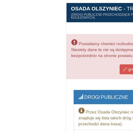
OSADA OLSZYNIEC
- T
(DROGI PUBLICZNE PRZECHODZĄCE PR
KOLEJOWYCH)
Posiadamy również rozbudowa
Niestety dane te nie są dostępn
bezpośrednio na stronie powiatu
gm
DROGI PUBLICZNE
Przez Osada Olszyniec n
znajduje się lista takich dró
przechodzi dana trasa).