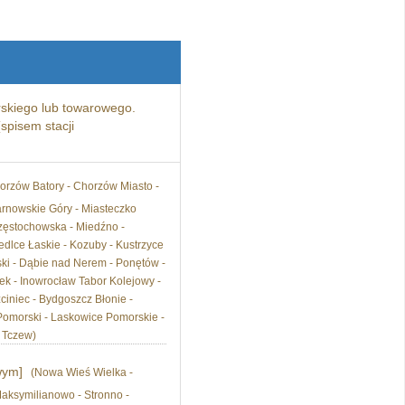
skiego lub towarowego.
spisem stacji
orzów Batory - Chorzów Miasto -
arnowskie Góry - Miasteczko
Częstochowska - Miedźno -
edlce Łaskie - Kozuby - Kustrzyce
ski - Dąbie nad Nerem - Ponętów -
nek - Inowrocław Tabor Kolejowy -
ciniec - Bydgoszcz Błonie -
Pomorski - Laskowice Pomorskie -
- Tczew)
wym]
(Nowa Wieś Wielka -
aksymilianowo - Stronno -