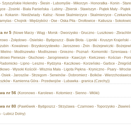
 - Szyszyńskie Holendry - Ślesin - Lubomyśle - Mikorzyn - Honoratka - Konin - Star
ce - Zosinki - Biała Panieńska - Lubiny - Zbiersk - Stawiszyn - Piątek Mały - Piątek
a - Kokanin - Niedźwiady - Kalisz - Nowe Skalmierzyce - Skalmierzyce - Czekanów 
arnylas - Chojnik - Międzybórz - Ose - Oska Piła - Drołtowice - Katiusza - Sokołowic
a nr 5
(Nowe Marzy - Wiąg - Morsk - Dworzysko - Gruczno - Luszkowo - Zbrachlin 
owo - Żołędowo - Osielsko - Bydgoszcz - Białe Błota - Lipniki - Kruszyn Krajeński
ubin - Kowalewo - Brzyskorzystewko - Jaroszewo - Żnin - Bożejewiczki - Bożeje
 Mielno - Modliszewko - Modliszewo - Gniezno - Poznań - Komorniki - Szreniawa -
trowo Pierwsze - Głuchowo - Jarogniewice - Kawczyn - Kiełczewo - Kościan - Ponin 
adomicko - Lipno - Leszno - Rydzyna - Kaczkowo - Korzeńsko - Garbce - Żmigródek
kowo - Wysoki Kościół - Wisznia Mała - Ligota Piękna - Kryniczno - Psary - Wrocła
- Osiek - Jaroszów - Strzegom - Serwinów - Dobromierz - Bolków - Wierzchosławice
aszków - Kamienna Góra - Przedwojów - Lubawka - granica (Czechy))
wa nr 56
(Koronowo - Karolewo - Kotomierz - Sienno - Włóki)
wa nr 80
(Pawłówek - Bydgoszcz - Strzyżawa - Czarnowo - Toporzysko - Zławieś 
ń - Lubicz Dolny)