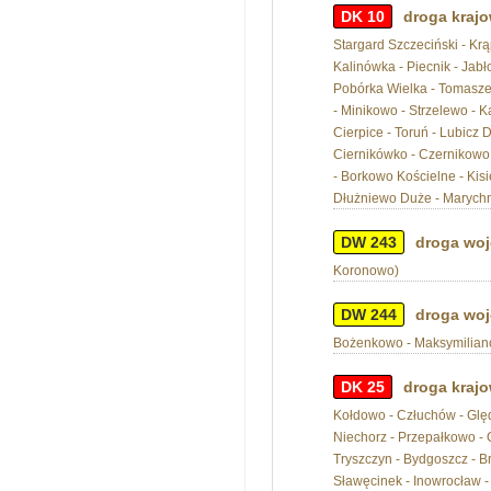
DK 10
droga krajo
Stargard Szczeciński - Krą
Kalinówka - Piecnik - Jab
Pobórka Wielka - Tomaszew
- Minikowo - Strzelewo - K
Cierpice - Toruń - Lubicz
Ciernikówko - Czernikowo -
- Borkowo Kościelne - Kisi
Dłużniewo Duże - Marychnów
DW 243
droga woj
Koronowo)
DW 244
droga woj
Bożenkowo - Maksymilianow
DK 25
droga krajo
Kołdowo - Człuchów - Ględo
Niechorz - Przepałkowo -
Tryszczyn - Bydgoszcz - Br
Sławęcinek - Inowrocław - 