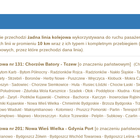
ie przechodzi
żadna linia kolejowa
wykorzystywana do ruchu pasażer
ich linii w promieniu
10 km
wraz z ich typem i kompletnym przebiegiem (
wych, przez które przechodzi dana linia).
jowa nr 131: Chorzów Batory - Tczew
[o znaczeniu państwowym]
(Ch
ytom Karb - Bytom Północny - Radzionków Rojca - Radzionków - Nakło Śląskie - T
alety - Strzebiń - Boronów - Herby Nowe - Puszczew - Wręczyca - Kłobuck - Mokra 
łoszyn - Sadowiec - Chorzew Siemkowice - Huta - Rusiec Łódzki - Chociw Łaski - Si
Południowe - Zduńska Wola Karsznice - Szadek - Otok - Poddębice - Kłudna - Kra
tyń - Zaryń - Piotrków Kujawski - Chełmce - Bachorce - Karczyn - Inowrocław Rąbi
tniki Kujawskie - Nowa Wieś Wielka - Chmielniki Bydgoskie - Brzoza Bydgoska - Trz
o Wiadukt - Maksymilianowo - Kotomierz - Pruszcz Pomorski - Parlin - Terespol 
Smętowo - Majewo - Morzeszczyn - Kulice Tczewskie - Pelplin - Subkowy - Czarlin 
jowa nr 201: Nowa Wieś Wielka - Gdynia Port
[o znaczeniu państwo
lianowo - Bydgoszcz Żółwin - Bydgoszcz Wschód Towarowa - Bydgoszcz Leśna - M