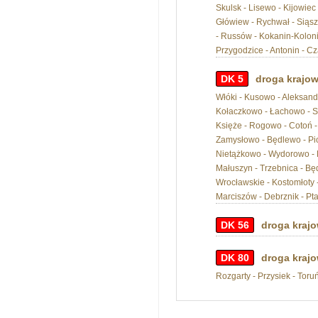
Skulsk - Lisewo - Kijowiec
Główiew - Rychwał - Siąszy
- Russów - Kokanin-Koloni
Przygodzice - Antonin - Cz
DK 5
droga krajow
Włóki - Kusowo - Aleksandr
Kołaczkowo - Łachowo - Sz
Księże - Rogowo - Cotoń -
Zamysłowo - Będlewo - Pio
Nietążkowo - Wydorowo - R
Małuszyn - Trzebnica - Będ
Wrocławskie - Kostomłoty 
Marciszów - Debrznik - Pt
DK 56
droga krajo
DK 80
droga krajo
Rozgarty - Przysiek - Toru