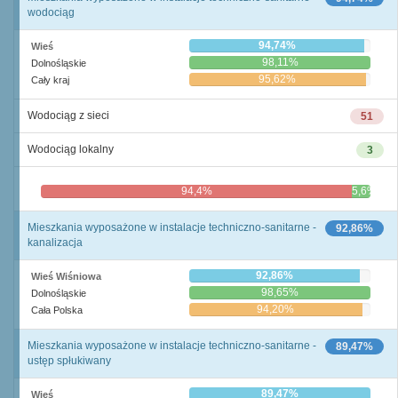
wodociąg
94,74%
Wieś
98,11%
Dolnośląskie
95,62%
Cały kraj
Wodociąg z sieci
51
Wodociąg lokalny
3
94,4%
5,6%
Mieszkania wyposażone w instalacje techniczno-sanitarne -
92,86%
kanalizacja
92,86%
Wieś Wiśniowa
98,65%
Dolnośląskie
94,20%
Cała Polska
Mieszkania wyposażone w instalacje techniczno-sanitarne -
89,47%
ustęp spłukiwany
89,47%
Wieś