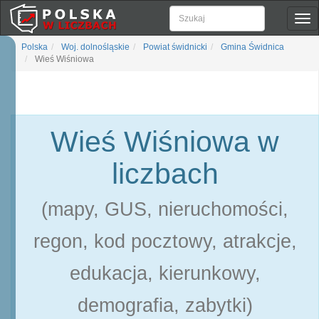
Pok
naw
Polska
Woj. dolnośląskie
Powiat świdnicki
Gmina Świdnica
Wieś Wiśniowa
Wieś Wiśniowa w
liczbach
(mapy, GUS, nieruchomości,
regon, kod pocztowy, atrakcje,
edukacja, kierunkowy,
demografia, zabytki)