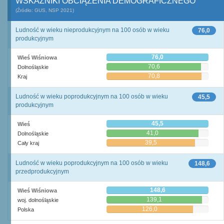
WSKAŹNIKI OBCIĄŻENIA DEMOGRAFICZNEGO
(Źródło: GUS, NSP 2021)
Ludność w wieku nieprodukcyjnym na 100 osób w wieku
76,0
produkcyjnym
76,0
Wieś Wiśniowa
70,6
Dolnośląskie
70,8
Kraj
Ludność w wieku poprodukcyjnym na 100 osób w wieku
45,5
produkcyjnym
45,5
Wieś
41,0
Dolnośląskie
39,5
Cały kraj
Ludność w wieku poprodukcyjnym na 100 osób w wieku
148,6
przedprodukcyjnym
148,6
Wieś Wiśniowa
139,1
woj. dolnośląskie
126,0
Polska