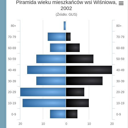
Piramida wieku mieszkańców wsi Wiśniowa,
2002
(Źródło: GUS)
80+
80+
70-79
70-79
60-69
60-69
50-59
50-59
40-49
40-49
30-39
30-39
20-29
20-29
10-19
10-19
0-9
0-9
20
10
0
10
20