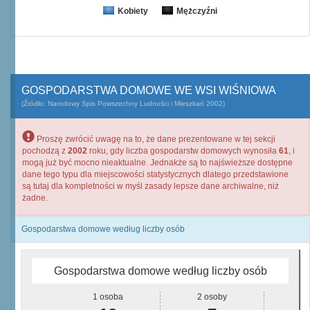
Kobiety
Mężczyźni
GOSPODARSTWA DOMOWE WE WSI WIŚNIOWA
(Źródło: Narodowy Spis Powszechny Ludności i Mieszkań 2002)
Proszę zwrócić uwagę na to, że dane prezentowane w tej sekcji
pochodzą z
2002
roku, gdy liczba gospodarstw domowych wynosiła
61
, i
mogą już być mocno nieaktualne. Jednakże są to najświeższe dostępne
dane tego typu dla miejscowości statystycznych dlatego przedstawione
są tutaj dla kompletności w myśl zasady lepsze dane archiwalne, niż
żadne.
Gospodarstwa domowe według liczby osób
Gospodarstwa domowe według liczby osób
1 osoba
2 osoby