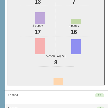
13
7
3 osoby
4 osoby
17
16
5 osób i więcej
8
1 osoba
13