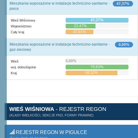
Mieszkania wyposażone w instalacje techniczno-sanitarne -
47,37%
piece
47,37%
Wieś Wiśniowa
22,47%
Województwo
20,91%
Cały kraj
Mieszkania wyposażone w instalacje techniczno-sanitarne -
0,00%
gaz sieciowy
0,00%
Wieś
70,63%
woj. dolnośląskie
58,32%
Kraj
WIEŚ WIŚNIOWA
- REJESTR REGON
(KLASY WIELKOŚCI, SEKCJE PKD, FORMY PRAWNE)
REJESTR REGON W PIGUŁCE