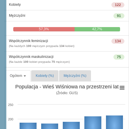
Kobiety
122
Mężczyźni
91
57,3%
42,7%
Współczynnik feminizacji
134
(Na każdych
100
mężczyzn przypada
134
kobiet)
Współczynnik maskulinizacji
75
(Na każde
100
kobiet przypada
75
mężczyzn)
Ogółem
Kobiety (%)
Mężczyźni (%)
Populacja - Wieś Wiśniowa na przestrzeni lat
(Źródło: GUS)
250
200