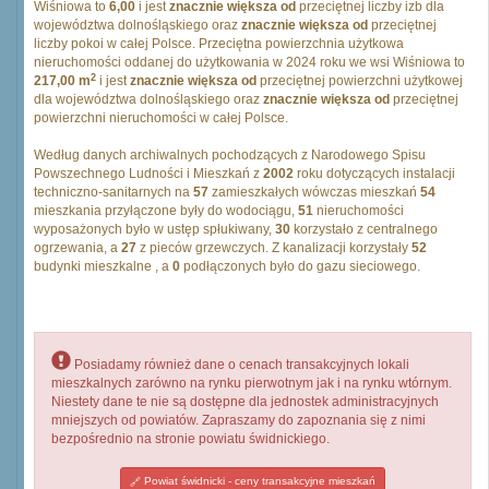
Wiśniowa to
6,00
i jest
znacznie większa od
przeciętnej liczby izb dla
województwa dolnośląskiego oraz
znacznie większa od
przeciętnej
liczby pokoi w całej Polsce. Przeciętna powierzchnia użytkowa
nieruchomości oddanej do użytkowania w 2024 roku we wsi Wiśniowa to
2
217,00 m
i jest
znacznie większa od
przeciętnej powierzchni użytkowej
dla województwa dolnośląskiego oraz
znacznie większa od
przeciętnej
powierzchni nieruchomości w całej Polsce.
Według danych archiwalnych pochodzących z Narodowego Spisu
Powszechnego Ludności i Mieszkań z
2002
roku dotyczących instalacji
techniczno-sanitarnych na
57
zamieszkałych wówczas mieszkań
54
mieszkania przyłączone były do wodociągu,
51
nieruchomości
wyposażonych było w ustęp spłukiwany,
30
korzystało z centralnego
ogrzewania, a
27
z pieców grzewczych. Z kanalizacji korzystały
52
budynki mieszkalne , a
0
podłączonych było do gazu sieciowego.
Posiadamy również dane o cenach transakcyjnych lokali
mieszkalnych zarówno na rynku pierwotnym jak i na rynku wtórnym.
Niestety dane te nie są dostępne dla jednostek administracyjnych
mniejszych od powiatów. Zapraszamy do zapoznania się z nimi
bezpośrednio na stronie powiatu świdnickiego.
Powiat świdnicki - ceny transakcyjne mieszkań