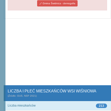
Gmina Świdnica - demogafia
LICZBA I PŁEĆ MIESZKAŃCÓW WSI WIŚNIOWA
(Źródło: GUS, NSP 2021)
Liczba mieszkańców
213