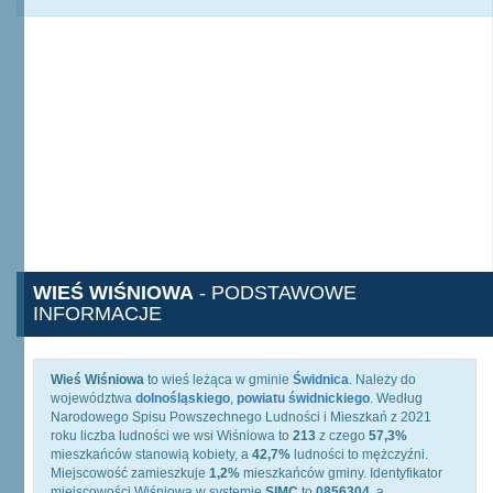
WIEŚ WIŚNIOWA
- PODSTAWOWE
INFORMACJE
Wieś Wiśniowa
to wieś leżąca w gminie
Świdnica
. Należy do
województwa
dolnośląskiego
,
powiatu świdnickiego
. Według
Narodowego Spisu Powszechnego Ludności i Mieszkań z 2021
roku liczba ludności we wsi Wiśniowa to
213
z czego
57,3%
mieszkańców stanowią kobiety, a
42,7%
ludności to mężczyźni.
Miejscowość zamieszkuje
1,2%
mieszkańców gminy. Identyfikator
miejscowości Wiśniowa w systemie
SIMC
to
0856304
, a