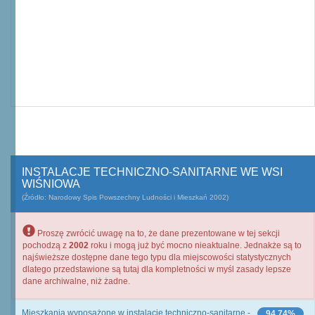
INSTALACJE TECHNICZNO-SANITARNE WE WSI
WIŚNIOWA
(Źródło: Narodowy Spis Powszechny Ludności i Mieszkań 2002)
Proszę zwrócić uwagę na to, że dane prezentowane w tej sekcji
pochodzą z
2002
roku i mogą już być mocno nieaktualne. Jednakże są to
najświeższe dostępne dane tego typu dla miejscowości statystycznych
dlatego przedstawione są tutaj dla kompletności w myśl zasady lepsze
dane archiwalne, niż żadne.
Mieszkania wyposażone w instalacje techniczno-sanitarne -
94,74%