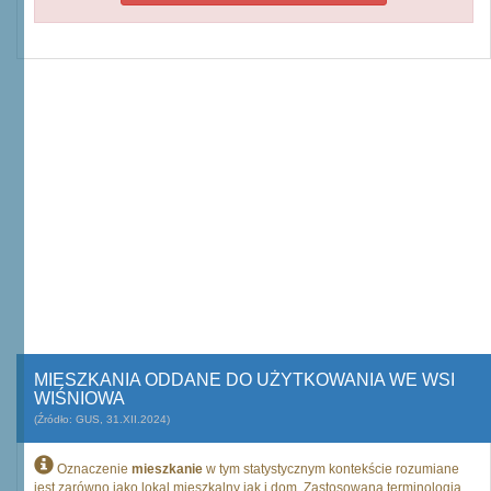
MIESZKANIA ODDANE DO UŻYTKOWANIA WE WSI
WIŚNIOWA
(Źródło: GUS, 31.XII.2024)
Oznaczenie
mieszkanie
w tym statystycznym kontekście rozumiane
jest zarówno jako lokal mieszkalny jak i dom. Zastosowana terminologia