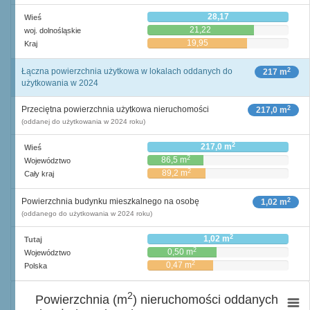
28,17
Wieś
21,22
woj. dolnośląskie
19,95
Kraj
2
Łączna powierzchnia użytkowa w lokalach oddanych do
217 m
użytkowania w 2024
2
Przeciętna powierzchnia użytkowa nieruchomości
217,0 m
(oddanej do użytkowania w 2024 roku)
2
217,0 m
Wieś
2
86,5 m
Województwo
2
89,2 m
Cały kraj
2
Powierzchnia budynku mieszkalnego na osobę
1,02 m
(oddanego do użytkowania w 2024 roku)
2
1,02 m
Tutaj
2
0,50 m
Województwo
2
0,47 m
Polska
2
Powierzchnia (m
) nieruchomości oddanych