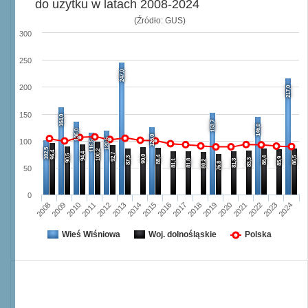
do użytku w latach 2008-2024
(Źródło: GUS)
300
250
247,0
200
217,0
150
164,0
153,7
146,0
136,0
126,0
120,5
100
116,5
102,5
100,2
96,4
94,4
92,7
90,5
90,0
88,4
87,3
86,4
86,5
85,9
83,3
81,1
81,8
81,3
80,2
76,8
50
0
2008
2009
2010
2011
2012
2013
2014
2015
2016
2017
2018
2019
2020
2021
2022
2023
2024
Wieś Wiśniowa
Woj. dolnośląskie
Polska