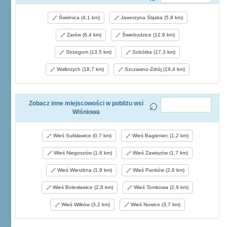
Świdnica (4,1 km)
Jaworzyna Śląska (5,8 km)
Żarów (6,4 km)
Świebodzice (12,8 km)
Strzegom (13,5 km)
Sobótka (17,3 km)
Wałbrzych (18,7 km)
Szczawno-Zdrój (19,4 km)
Zobacz inne miejscowości w pobliżu wsi
Wiśniowa
Wieś Sulisławice (0,7 km)
Wieś Bagieniec (1,2 km)
Wieś Niegoszów (1,6 km)
Wieś Zawiszów (1,7 km)
Wieś Wierzbna (1,9 km)
Wieś Panków (2,8 km)
Wieś Bolesławice (2,8 km)
Wieś Tomkowa (2,9 km)
Wieś Wilków (3,2 km)
Wieś Nowice (3,7 km)