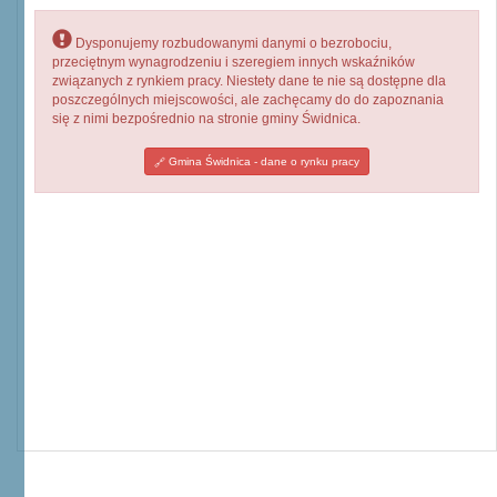
Dysponujemy rozbudowanymi danymi o bezrobociu,
przeciętnym wynagrodzeniu i szeregiem innych wskaźników
związanych z rynkiem pracy. Niestety dane te nie są dostępne dla
poszczególnych miejscowości, ale zachęcamy do do zapoznania
się z nimi bezpośrednio na stronie gminy Świdnica.
Gmina Świdnica - dane o rynku pracy