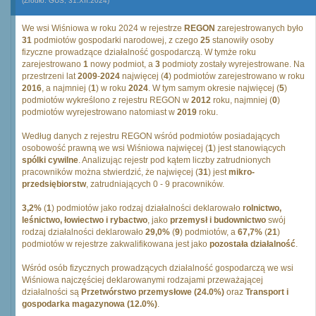
(Źródło: GUS, 31.XII.2024)
We wsi Wiśniowa w roku 2024 w rejestrze
REGON
zarejestrowanych było
31
podmiotów gospodarki narodowej, z czego
25
stanowiły osoby
fizyczne prowadzące działalność gospodarczą. W tymże roku
zarejestrowano
1
nowy podmiot, a
3
podmioty zostały wyrejestrowane. Na
przestrzeni lat
2009
-
2024
najwięcej (
4
) podmiotów zarejestrowano w roku
2016
, a najmniej (
1
) w roku
2024
. W tym samym okresie najwięcej (
5
)
podmiotów wykreślono z rejestru REGON w
2012
roku, najmniej (
0
)
podmiotów wyrejestrowano natomiast w
2019
roku.
Według danych z rejestru REGON wśród podmiotów posiadających
osobowość prawną we wsi Wiśniowa najwięcej (
1
) jest stanowiących
spólki cywilne
. Analizując rejestr pod kątem liczby zatrudnionych
pracowników można stwierdzić, że najwięcej (
31
) jest
mikro-
przedsiębiorstw
, zatrudniających 0 - 9 pracowników.
3,2%
(
1
) podmiotów jako rodzaj działalności deklarowało
rolnictwo,
leśnictwo, łowiectwo i rybactwo
, jako
przemysł i budownictwo
swój
rodzaj działalności deklarowało
29,0%
(
9
) podmiotów, a
67,7%
(
21
)
podmiotów w rejestrze zakwalifikowana jest jako
pozostała działalność
.
Wśród osób fizycznych prowadzących działalność gospodarczą we wsi
Wiśniowa najczęściej deklarowanymi rodzajami przeważającej
działalności są
Przetwórstwo przemysłowe (24.0%)
oraz
Transport i
gospodarka magazynowa (12.0%)
.