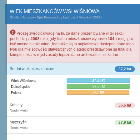
WIEK MIESZKAŃCÓW WSI WIŚNIOWA
(Źródło: Narodowy Spis Powszechny Ludności i Mieszkań 2002)
Proszę zwrócić uwagę na to, że dane prezentowane w tej sekcji
pochodzą z
2002
roku, gdy liczba mieszkańców wynosiła
184
, i mogą już
być mocno nieaktualne. Jednakże są to najświeższe dostępne dane tego
typu dla miejscowości statystycznych dlatego przedstawione są tutaj dla
kompletności w myśl zasady lepsze dane archiwalne, niż żadne.
Średni wiek mieszkańców
37,2 lat
37,2 lat
Wieś Wiśniowa
37,3 lat
Dolnośląskie
36,7 lat
Polska
Kobiety
36,6 lat
(średni wiek)
Mężczyźni
37,9 lat
(średni wiek)