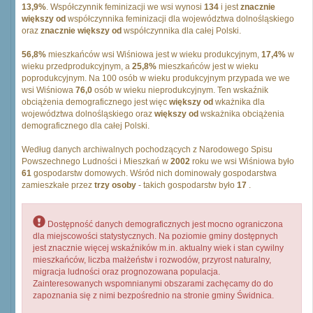
13,9%
. Współczynnik feminizacji we wsi wynosi
134
i jest
znacznie
większy od
współczynnika feminizacji dla województwa dolnośląskiego
oraz
znacznie większy od
współczynnika dla całej Polski.
56,8%
mieszkańców wsi Wiśniowa jest w wieku produkcyjnym,
17,4%
w
wieku przedprodukcyjnym, a
25,8%
mieszkańców jest w wieku
poprodukcyjnym. Na 100 osób w wieku produkcyjnym przypada we we
wsi Wiśniowa
76,0
osób w wieku nieprodukcyjnym. Ten wskaźnik
obciążenia demograficznego jest więc
większy od
wkażnika dla
województwa dolnośląskiego oraz
większy od
wskażnika obciążenia
demograficznego dla całej Polski.
Według danych archiwalnych pochodzących z Narodowego Spisu
Powszechnego Ludności i Mieszkań w
2002
roku we wsi Wiśniowa było
61
gospodarstw domowych. Wśród nich dominowały gospodarstwa
zamieszkałe przez
trzy osoby
- takich gospodarstw było
17
.
Dostępność danych demograficznych jest mocno ograniczona
dla miejscowości statystycznych. Na poziomie gminy dostępnych
jest znacznie więcej wskaźników m.in. aktualny wiek i stan cywilny
mieszkańców, liczba małżeństw i rozwodów, przyrost naturalny,
migracja ludności oraz prognozowana populacja.
Zainteresowanych wspomnianymi obszarami zachęcamy do do
zapoznania się z nimi bezpośrednio na stronie gminy Świdnica.