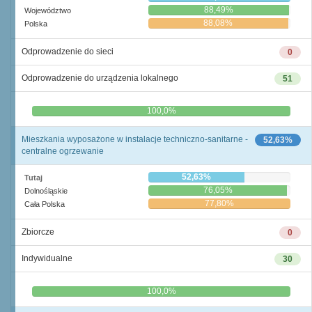
88,49%
Województwo
88,08%
Polska
Odprowadzenie do sieci
0
Odprowadzenie do urządzenia lokalnego
51
0,0%
100,0%
Mieszkania wyposażone w instalacje techniczno-sanitarne -
52,63%
centralne ogrzewanie
52,63%
Tutaj
76,05%
Dolnośląskie
77,80%
Cała Polska
Zbiorcze
0
Indywidualne
30
0,0%
100,0%