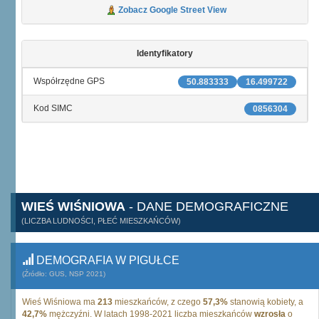
Zobacz Google Street View
Identyfikatory
Współrzędne GPS
50.883333
16.499722
Kod SIMC
0856304
WIEŚ WIŚNIOWA
- DANE DEMOGRAFICZNE
(LICZBA LUDNOŚCI, PŁEĆ MIESZKAŃCÓW)
DEMOGRAFIA W PIGUŁCE
(Źródło: GUS, NSP 2021)
Wieś Wiśniowa ma
213
mieszkańców, z czego
57,3%
stanowią kobiety, a
42,7%
mężczyźni. W latach 1998-2021 liczba mieszkańców
wzrosła
o