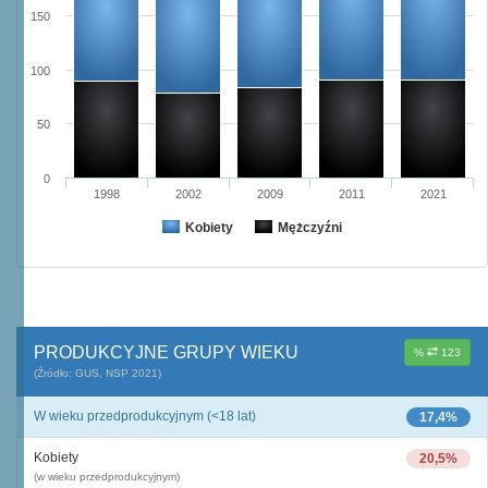
150
100
50
0
1998
2002
2009
2011
2021
Kobiety
Mężczyźni
PRODUKCYJNE GRUPY WIEKU
%
123
(Źródło: GUS, NSP 2021)
W wieku przedprodukcyjnym (<18 lat)
17,4%
Kobiety
20,5%
(w wieku przedprodukcyjnym)