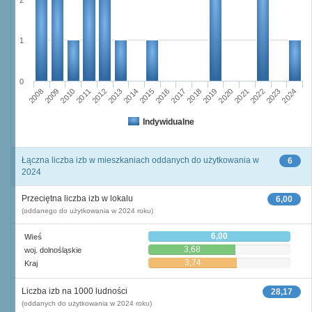
2
1
0
2011
2017
2012
2023
2018
2013
2024
2019
2008
2014
2020
2009
2015
2021
2010
2016
2022
Indywidualne
Łączna liczba izb w mieszkaniach oddanych do użytkowania w
6
2024
Przeciętna liczba izb w lokalu
6,00
(oddanego do użytkowania w 2024 roku)
6,00
Wieś
3,68
woj. dolnośląskie
3,74
Kraj
Liczba izb na 1000 ludności
28,17
(oddanych do użytkowania w 2024 roku)