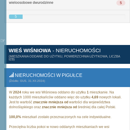
wieloosobowe dwurodzinne
5
5
WIEŚ WIŚNIOWA
- NIERUCHOMOŚCI
(MIESZKANIA ODDANE DO UŻYTKU, POWIERZCHNIA UŻYTKOWA, LICZBA
IZB)
NIERUCHOMOŚCI W PIGUŁCE
(Źródło: GUS, 31.XII.2024)
W
2024
roku we wsi Wiśniowa oddano do użytku
1
mieszkanie. Na
każdych 1000 mieszkańców oddano więc do użytku
4,69
nowych lokali.
Jest to wartość
znacznie mniejsza od
wartości dla województwa
dolnośląskiego oraz
znacznie mniejsza od
średniej dla całej Polski.
100,0%
mieszkań zostało przeznaczonych na cele indywidualne.
Przeciętna liczba pokoi w nowo oddanych mieszkaniach we wsi