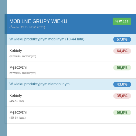
MOBILNE GRUPY WIEKU
%
123
(Źródło: GUS, NSP 2021)
W wieku produkcyjnym mobilnym (18-44 lata)
57,0%
Kobiety
64,4%
(w wieku mobilnym)
Mężczyźni
50,0%
(w wieku mobilnym)
W wieku produkcyjnym niemobilnym
43,0%
Kobiety
35,6%
(45-59 lat)
Mężczyźni
50,0%
(45-64 lata)