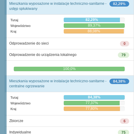
Mieszkania wyposażone w instalacje techniczno-sanitarne -
82,29%
ustęp spłukiwany
82,29%
Tutaj
89,37%
Województwo
88,08%
Kraj
Odprowadzenie do sieci
0
Odprowadzenie do urządzenia lokalnego
79
0,0%
100,0%
Mieszkania wyposażone w instalacje techniczno-sanitarne -
84,38%
centralne ogrzewanie
84,38%
Tutaj
77,37%
Województwo
77,80%
Kraj
Zbiorcze
6
Indywidualne
75