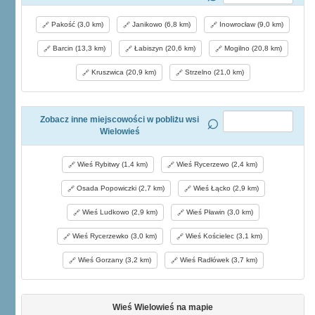
Pakość (3,0 km)
Janikowo (6,8 km)
Inowrocław (9,0 km)
Barcin (13,3 km)
Łabiszyn (20,6 km)
Mogilno (20,8 km)
Kruszwica (20,9 km)
Strzelno (21,0 km)
Zobacz inne miejscowości w pobliżu wsi
Wielowieś
Wieś Rybitwy (1,4 km)
Wieś Rycerzewo (2,4 km)
Osada Popowiczki (2,7 km)
Wieś Łącko (2,9 km)
Wieś Ludkowo (2,9 km)
Wieś Pławin (3,0 km)
Wieś Rycerzewko (3,0 km)
Wieś Kościelec (3,1 km)
Wieś Gorzany (3,2 km)
Wieś Radłówek (3,7 km)
Wieś Wielowieś na mapie