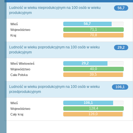
Ludność w wieku nieprodukcyjnym na 100 osób w wieku
56,7
produkcyjnym
56,7
Wieś
71,1
Województwo
70,8
Kraj
Ludność w wieku poprodukcyjnym na 100 osób w wieku
29,2
produkcyjnym
29,2
Wieś Wielowieś
40,0
Województwo
39,5
Cała Polska
Ludność w wieku poprodukcyjnym na 100 osób w wieku
106,1
przedprodukcyjnym
106,1
Wieś
128,4
Województwo
126,0
Cały kraj