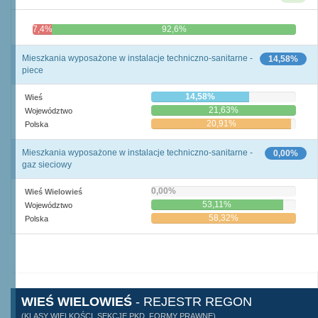
7,4%
92,6%
Mieszkania wyposażone w instalacje techniczno-sanitarne -
14,58%
piece
14,58%
Wieś
21,63%
Województwo
20,91%
Polska
Mieszkania wyposażone w instalacje techniczno-sanitarne -
0,00%
gaz sieciowy
0,00%
Wieś Wielowieś
53,11%
Województwo
58,32%
Polska
WIEŚ WIELOWIEŚ
- REJESTR REGON
(KLASY WIELKOŚCI, SEKCJE PKD, FORMY PRAWNE)