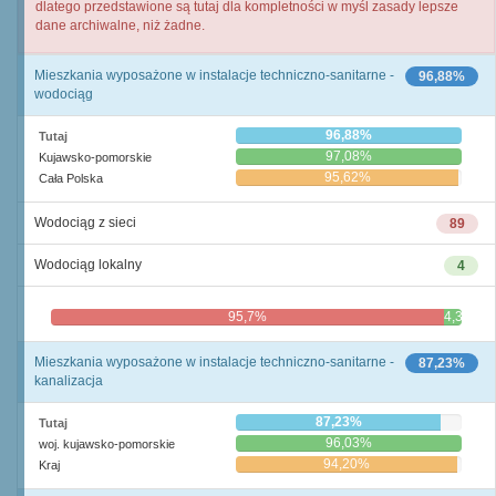
dlatego przedstawione są tutaj dla kompletności w myśl zasady lepsze
dane archiwalne, niż żadne.
Mieszkania wyposażone w instalacje techniczno-sanitarne -
96,88%
wodociąg
96,88%
Tutaj
97,08%
Kujawsko-pomorskie
95,62%
Cała Polska
Wodociąg z sieci
89
Wodociąg lokalny
4
95,7%
4,3%
Mieszkania wyposażone w instalacje techniczno-sanitarne -
87,23%
kanalizacja
87,23%
Tutaj
96,03%
woj. kujawsko-pomorskie
94,20%
Kraj