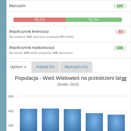
Mężczyźni
195
48,1%
51,9%
Współczynnik feminizacji
93
(Na każdych
100
mężczyzn przypada
93
kobiet)
Współczynnik maskulinizacji
108
(Na każde
100
kobiet przypada
108
mężczyzn)
Ogółem
Kobiety (%)
Mężczyźni (%)
Populacja - Wieś Wielowieś na przestrzeni lat
(Źródło: GUS)
500
400
300