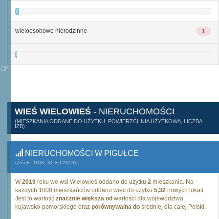
2
wieloosobowe nierodzinne
1
1
WIEŚ WIELOWIEŚ
- NIERUCHOMOŚCI
(MIESZKANIA ODDANE DO UŻYTKU, POWIERZCHNIA UŻYTKOWA, LICZBA
IZB)
NIERUCHOMOŚCI W PIGUŁCE
(Źródło: GUS, 31.XII.2019)
W
2019
roku we wsi Wielowieś oddano do użytku
2
mieszkania. Na
każdych 1000 mieszkańców oddano więc do użytku
5,32
nowych lokali.
Jest to wartość
znacznie większa od
wartości dla województwa
kujawsko-pomorskiego oraz
porównywalna do
średniej dla całej Polski.