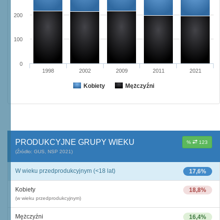
200
100
0
1998
2002
2009
2011
2021
Kobiety
Mężczyźni
PRODUKCYJNE GRUPY WIEKU
%
123
(Źródło: GUS, NSP 2021)
W wieku przedprodukcyjnym (<18 lat)
17,6%
Kobiety
18,8%
(w wieku przedprodukcyjnym)
Mężczyźni
16,4%