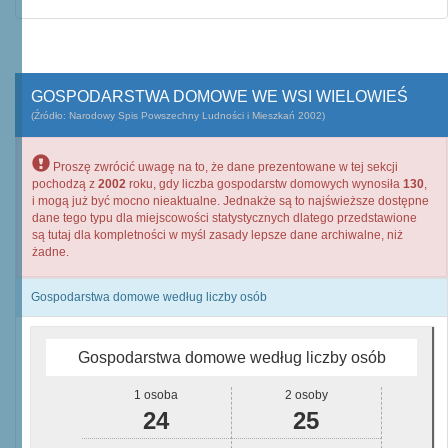
GOSPODARSTWA DOMOWE WE WSI WIELOWIEŚ
(Źródło: Narodowy Spis Powszechny Ludności i Mieszkań 2002)
Proszę zwrócić uwagę na to, że dane prezentowane w tej sekcji
pochodzą z
2002
roku, gdy liczba gospodarstw domowych wynosiła
130
,
i mogą już być mocno nieaktualne. Jednakże są to najświeższe dostępne
dane tego typu dla miejscowości statystycznych dlatego przedstawione
są tutaj dla kompletności w myśl zasady lepsze dane archiwalne, niż
żadne.
Gospodarstwa domowe według liczby osób
Gospodarstwa domowe według liczby osób
1 osoba
2 osoby
24
25