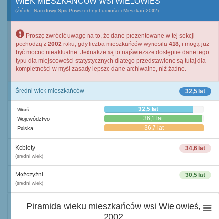
WIEK MIESZKAŃCÓW WSI WIELOWIEŚ
(Źródło: Narodowy Spis Powszechny Ludności i Mieszkań 2002)
Proszę zwrócić uwagę na to, że dane prezentowane w tej sekcji
pochodzą z
2002
roku, gdy liczba mieszkańców wynosiła
418
, i mogą już
być mocno nieaktualne. Jednakże są to najświeższe dostępne dane tego
typu dla miejscowości statystycznych dlatego przedstawione są tutaj dla
kompletności w myśl zasady lepsze dane archiwalne, niż żadne.
Średni wiek mieszkańców
32,5 lat
32,5 lat
Wieś
36,1 lat
Województwo
36,7 lat
Polska
Kobiety
34,6 lat
(średni wiek)
Mężczyźni
30,5 lat
(średni wiek)
Piramida wieku mieszkańców wsi Wielowieś,
2002