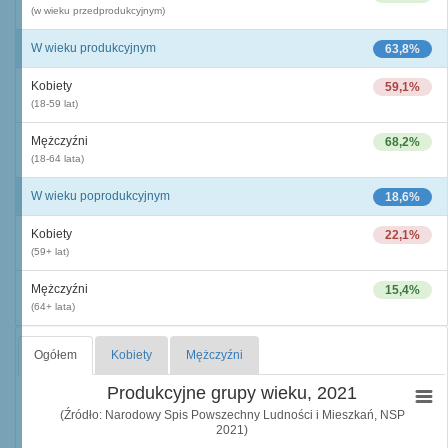
(w wieku przedprodukcyjnym)
W wieku produkcyjnym
63,8%
Kobiety
59,1%
(18-59 lat)
Mężczyźni
68,2%
(18-64 lata)
W wieku poprodukcyjnym
18,6%
Kobiety
22,1%
(59+ lat)
Mężczyźni
15,4%
(64+ lata)
Ogółem
Kobiety
Mężczyźni
Produkcyjne grupy wieku, 2021
(Źródło: Narodowy Spis Powszechny Ludności i Mieszkań, NSP
2021)