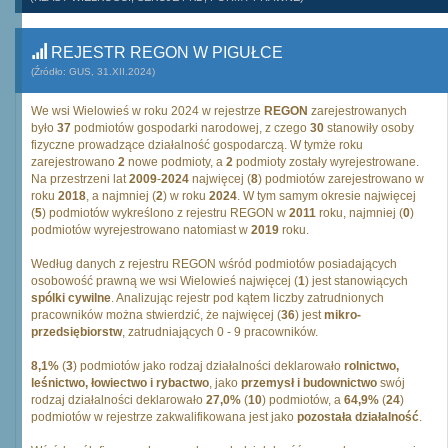
REJESTR REGON W PIGUŁCE
(Źródło: GUS, 31.XII.2024)
We wsi Wielowieś w roku 2024 w rejestrze
REGON
zarejestrowanych
było
37
podmiotów gospodarki narodowej, z czego
30
stanowiły osoby
fizyczne prowadzące działalność gospodarczą. W tymże roku
zarejestrowano
2
nowe podmioty, a
2
podmioty zostały wyrejestrowane.
Na przestrzeni lat
2009
-
2024
najwięcej (
8
) podmiotów zarejestrowano w
roku
2018
, a najmniej (
2
) w roku
2024
. W tym samym okresie najwięcej
(
5
) podmiotów wykreślono z rejestru REGON w
2011
roku, najmniej (
0
)
podmiotów wyrejestrowano natomiast w
2019
roku.
Według danych z rejestru REGON wśród podmiotów posiadających
osobowość prawną we wsi Wielowieś najwięcej (
1
) jest stanowiących
spólki cywilne
. Analizując rejestr pod kątem liczby zatrudnionych
pracowników można stwierdzić, że najwięcej (
36
) jest
mikro-
przedsiębiorstw
, zatrudniających 0 - 9 pracowników.
8,1%
(
3
) podmiotów jako rodzaj działalności deklarowało
rolnictwo,
leśnictwo, łowiectwo i rybactwo
, jako
przemysł i budownictwo
swój
rodzaj działalności deklarowało
27,0%
(
10
) podmiotów, a
64,9%
(
24
)
podmiotów w rejestrze zakwalifikowana jest jako
pozostała działalność
.