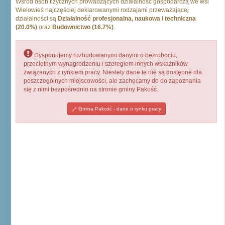
Wśród osób fizycznych prowadzących działalność gospodarczą we wsi
Wielowieś najczęściej deklarowanymi rodzajami przeważającej
działalności są
Działalność profesjonalna, naukowa i techniczna
(20.0%)
oraz
Budownictwo (16.7%)
.
Dysponujemy rozbudowanymi danymi o bezrobociu,
przeciętnym wynagrodzeniu i szeregiem innych wskaźników
związanych z rynkiem pracy. Niestety dane te nie są dostępne dla
poszczególnych miejscowości, ale zachęcamy do do zapoznania
się z nimi bezpośrednio na stronie gminy Pakość.
Gmina Pakość - dane o rynku pracy