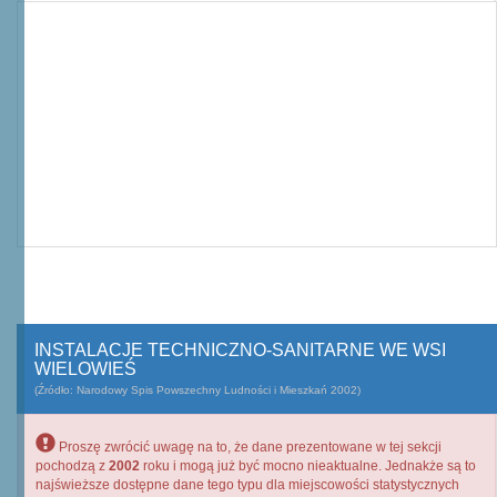
INSTALACJE TECHNICZNO-SANITARNE WE WSI
WIELOWIEŚ
(Źródło: Narodowy Spis Powszechny Ludności i Mieszkań 2002)
Proszę zwrócić uwagę na to, że dane prezentowane w tej sekcji
pochodzą z
2002
roku i mogą już być mocno nieaktualne. Jednakże są to
najświeższe dostępne dane tego typu dla miejscowości statystycznych