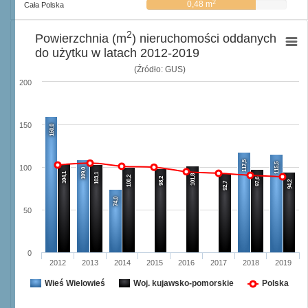
2
0,48 m
Cała Polska
2
Powierzchnia (m
) nieruchomości oddanych
do użytku w latach 2012-2019
(Źródło: GUS)
200
150
160,0
117,5
115,5
100
109,0
104,1
103,1
101,8
100,2
98,2
97,6
94,2
92,7
74,0
50
0
2012
2013
2014
2015
2016
2017
2018
2019
Wieś Wielowieś
Woj. kujawsko-pomorskie
Polska