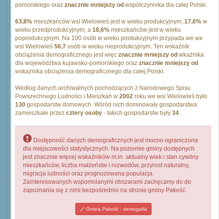
pomorskiego oraz
znacznie mniejszy od
współczynnika dla całej Polski.
63,8%
mieszkańców wsi Wielowieś jest w wieku produkcyjnym,
17,6%
w
wieku przedprodukcyjnym, a
18,6%
mieszkańców jest w wieku
poprodukcyjnym. Na 100 osób w wieku produkcyjnym przypada we we
wsi Wielowieś
56,7
osób w wieku nieprodukcyjnym. Ten wskaźnik
obciążenia demograficznego jest więc
znacznie mniejszy od
wkażnika
dla województwa kujawsko-pomorskiego oraz
znacznie mniejszy od
wskażnika obciążenia demograficznego dla całej Polski.
Według danych archiwalnych pochodzących z Narodowego Spisu
Powszechnego Ludności i Mieszkań w
2002
roku we wsi Wielowieś było
130
gospodarstw domowych. Wśród nich dominowały gospodarstwa
zamieszkałe przez
cztery osoby
- takich gospodarstw były
34
.
Dostępność danych demograficznych jest mocno ograniczona
dla miejscowości statystycznych. Na poziomie gminy dostępnych
jest znacznie więcej wskaźników m.in. aktualny wiek i stan cywilny
mieszkańców, liczba małżeństw i rozwodów, przyrost naturalny,
migracja ludności oraz prognozowana populacja.
Zainteresowanych wspomnianymi obszarami zachęcamy do do
zapoznania się z nimi bezpośrednio na stronie gminy Pakość.
Gmina Pakość - demogafia