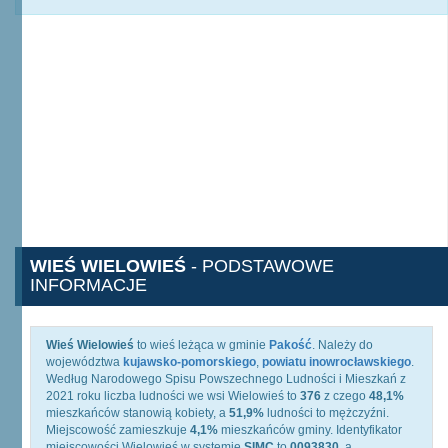
WIEŚ WIELOWIEŚ
- PODSTAWOWE
INFORMACJE
Wieś Wielowieś
to wieś leżąca w gminie
Pakość
. Należy do
województwa
kujawsko-pomorskiego
,
powiatu inowrocławskiego
.
Według Narodowego Spisu Powszechnego Ludności i Mieszkań z
2021 roku liczba ludności we wsi Wielowieś to
376
z czego
48,1%
mieszkańców stanowią kobiety, a
51,9%
ludności to mężczyźni.
Miejscowość zamieszkuje
4,1%
mieszkańców gminy. Identyfikator
miejscowości Wielowieś w systemie
SIMC
to
0093830
, a