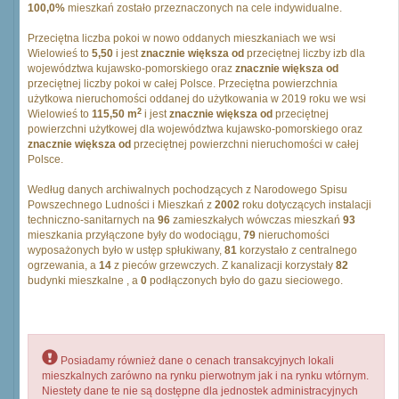
100,0%
mieszkań zostało przeznaczonych na cele indywidualne.
Przeciętna liczba pokoi w nowo oddanych mieszkaniach we wsi
Wielowieś to
5,50
i jest
znacznie większa od
przeciętnej liczby izb dla
województwa kujawsko-pomorskiego oraz
znacznie większa od
przeciętnej liczby pokoi w całej Polsce. Przeciętna powierzchnia
użytkowa nieruchomości oddanej do użytkowania w 2019 roku we wsi
2
Wielowieś to
115,50 m
i jest
znacznie większa od
przeciętnej
powierzchni użytkowej dla województwa kujawsko-pomorskiego oraz
znacznie większa od
przeciętnej powierzchni nieruchomości w całej
Polsce.
Według danych archiwalnych pochodzących z Narodowego Spisu
Powszechnego Ludności i Mieszkań z
2002
roku dotyczących instalacji
techniczno-sanitarnych na
96
zamieszkałych wówczas mieszkań
93
mieszkania przyłączone były do wodociągu,
79
nieruchomości
wyposażonych było w ustęp spłukiwany,
81
korzystało z centralnego
ogrzewania, a
14
z pieców grzewczych. Z kanalizacji korzystały
82
budynki mieszkalne , a
0
podłączonych było do gazu sieciowego.
Posiadamy również dane o cenach transakcyjnych lokali
mieszkalnych zarówno na rynku pierwotnym jak i na rynku wtórnym.
Niestety dane te nie są dostępne dla jednostek administracyjnych