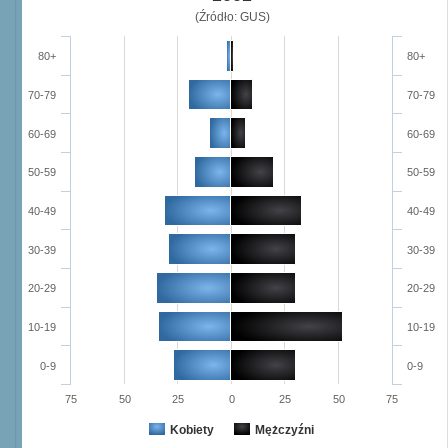
(Źródło: GUS)
80+
80+
70-79
70-79
60-69
60-69
50-59
50-59
40-49
40-49
30-39
30-39
20-29
20-29
10-19
10-19
0-9
0-9
75
50
25
0
25
50
75
Kobiety
Mężczyźni