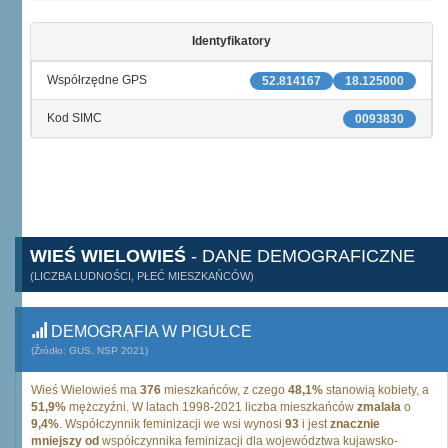
Identyfikatory
Współrzędne GPS
52.814167
18.125000
Kod SIMC
0093830
WIEŚ WIELOWIEŚ
- DANE DEMOGRAFICZNE
(LICZBA LUDNOŚCI, PŁEĆ MIESZKAŃCÓW)
DEMOGRAFIA W PIGUŁCE
(Źródło: GUS, NSP 2021)
Wieś Wielowieś ma
376
mieszkańców, z czego
48,1%
stanowią kobiety, a
51,9%
mężczyźni. W latach 1998-2021 liczba mieszkańców
zmalała
o
9,4%
. Współczynnik feminizacji we wsi wynosi
93
i jest
znacznie
mniejszy od
współczynnika feminizacji dla województwa kujawsko-