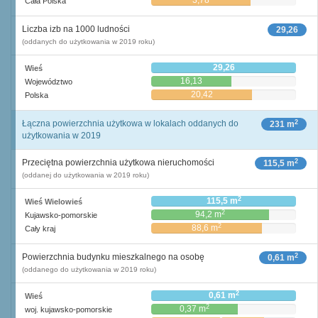
3,78
Cała Polska
Liczba izb na 1000 ludności
29,26
(oddanych do użytkowania w 2019 roku)
29,26
Wieś
16,13
Województwo
20,42
Polska
2
Łączna powierzchnia użytkowa w lokalach oddanych do
231 m
użytkowania w 2019
2
Przeciętna powierzchnia użytkowa nieruchomości
115,5 m
(oddanej do użytkowania w 2019 roku)
2
115,5 m
Wieś Wielowieś
2
94,2 m
Kujawsko-pomorskie
2
88,6 m
Cały kraj
2
Powierzchnia budynku mieszkalnego na osobę
0,61 m
(oddanego do użytkowania w 2019 roku)
2
0,61 m
Wieś
2
0,37 m
woj. kujawsko-pomorskie