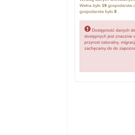
Wełna było
19
gospodarstw d
gospodarstw było
8
.
Dostępność danych dem
dostępnych jest znacznie 
przyrost naturalny, migr
zachęcamy do do zapoznani