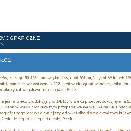
EMOGRAFICZNE
ÓW)
UŁCE
ców, z czego
53,1%
stanowią kobiety, a
46,9%
mężczyźni. W latach 19
nik feminizacji we wsi wynosi
113
i jest
większy od
współczynnika femin
większy od
współczynnika dla całej Polski.
a jest w wieku produkcyjnym,
14,1%
w wieku przedprodukcyjnym, a
2
00 osób w wieku produkcyjnym przypada we we wsi Wełna
64,1
osób w
ograficznego jest więc
mniejszy od
wkażnika dla województwa kujaw
żenia demograficznego dla całej Polski.
h pochodzących z Narodowego Spisu Powszechnego Ludności i Miesz