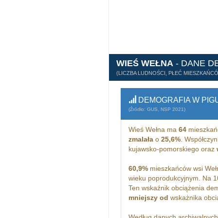
WIEŚ WEŁNA
- DANE D
(LICZBA LUDNOŚCI, PŁEĆ MIESZKAŃC
DEMOGRAFIA W PIG
(Źródło: GUS, NSP 2021)
Wieś Wełna ma
64
mieszkań
zmalała
o
25,6%
. Współczyn
kujawsko-pomorskiego oraz
60,9%
mieszkańców wsi Wełn
wieku poprodukcyjnym. Na 1
Ten wskaźnik obciążenia dem
mniejszy od
wskażnika obcią
Według danych archiwalnyc