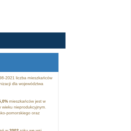
98-2021 liczba mieszkańców
izacji dla województwa
5,0%
mieszkańców jest w
 wieku nieprodukcyjnym.
sko-pomorskiego oraz
kań w
2002
roku we wsi