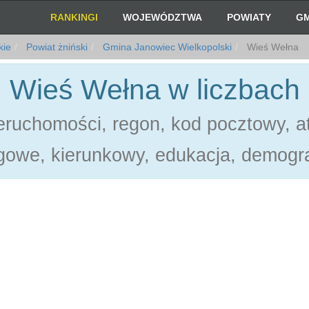
RANKINGI
WOJEWÓDZTWA
POWIATY
GM
kie
Powiat żniński
Gmina Janowiec Wielkopolski
Wieś Wełna
Wieś Wełna w liczbach
ruchomości, regon, kod pocztowy, at
gowe, kierunkowy, edukacja, demogra