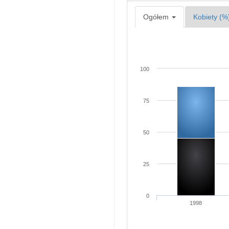
Ogółem
Kobiety (%
100
75
50
25
0
1998