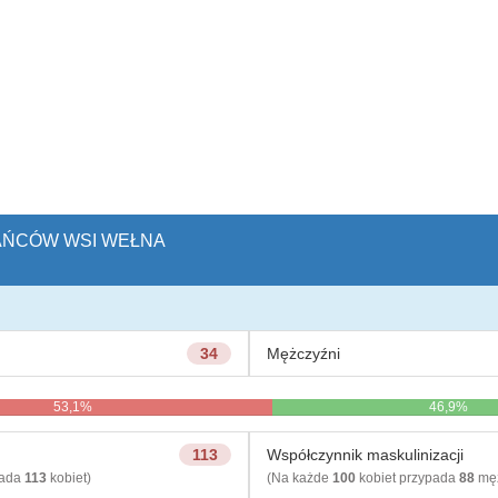
KAŃCÓW WSI WEŁNA
34
Mężczyźni
53,1%
46,9%
113
Współczynnik maskulinizacji
pada
113
kobiet)
(Na każde
100
kobiet przypada
88
męż