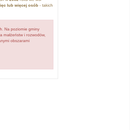
ięc lub więcej osób
- takich
h. Na poziomie gminy
zba małżeństw i rozwodów,
ianymi obszarami