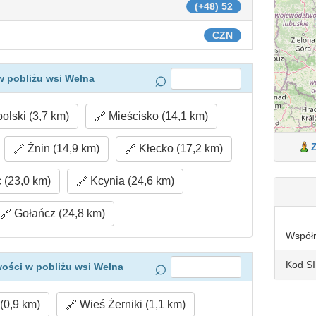
(+48) 52
CZN
w pobliżu wsi Wełna
lski (3,7 km)
Mieścisko (14,1 km)
Żnin (14,9 km)
Kłecko (17,2 km)
(23,0 km)
Kcynia (24,6 km)
Gołańcz (24,8 km)
Współ
Kod S
ości w pobliżu wsi Wełna
(0,9 km)
Wieś Żerniki (1,1 km)