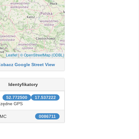
Leaflet
|
© OpenStreetMap (ODBL)
Zobacz Google Street View
Identyfikatory
52.772500
17.537222
rzędne GPS
IMC
0086711