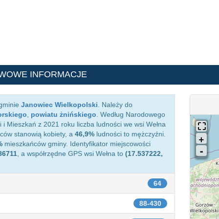
AWOWE INFORMACJE
 gminie
Janowiec Wielkopolski
. Należy do
rskiego
,
powiatu żnińskiego
. Według Narodowego
i Mieszkań z 2021 roku liczba ludności we wsi Wełna
ów stanowią kobiety, a
46,9%
ludności to mężczyźni.
%
mieszkańców gminy. Identyfikator miejscowości
86711
, a współrzędne GPS wsi Wełna to
(17.537222,
64
88-430