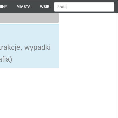
INY
MIASTA
WSIE
rakcje, wypadki
fia)