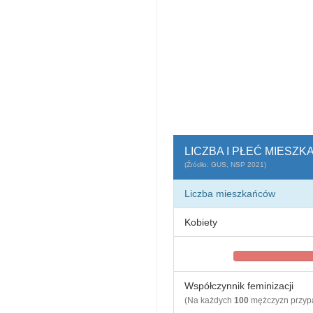
LICZBA I PŁEĆ MIESZ
(Źródło: GUS, NSP 2021)
Liczba mieszkańców
Kobiety
Współczynnik feminizacji
(Na każdych
100
mężczyzn przy