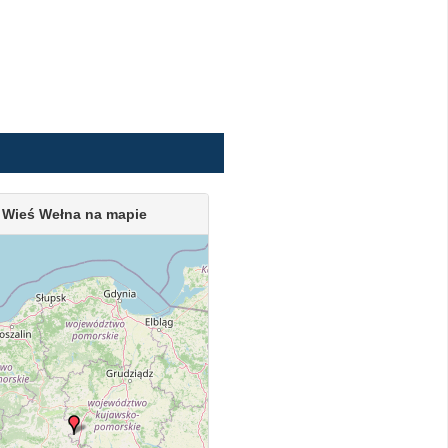
Wieś Wełna na mapie