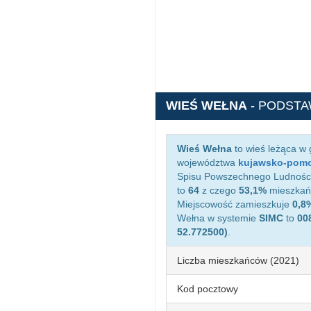
WIEŚ WEŁNA
- PODST
Wieś Wełna
to wieś leżąca w
województwa
kujawsko-pomo
Spisu Powszechnego Ludności 
to
64
z czego
53,1%
mieszkańc
Miejscowość zamieszkuje
0,8
Wełna w systemie
SIMC
to
00
52.772500)
.
Liczba mieszkańców (2021)
Kod pocztowy