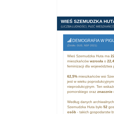
WIEŚ SZEMUDZKA HUT
(LICZBA LUDNOŚCI, PŁEĆ MIESZKAŃC
DEMOGRAFIA W PIG
(Źródło: GUS, NSP 2021)
Wieś Szemudzka Huta ma
2
mieszkańców
wzrosła
o
22,
feminizacji dla województwa
62,5%
mieszkańców wsi Szem
jest w wieku poprodukcyjny
nieprodukcyjnym. Ten wskaźn
pomorskiego oraz
znacznie 
Według danych archiwalnyc
Szemudzka Huta było
52
gos
osób
- takich gospodarstw b