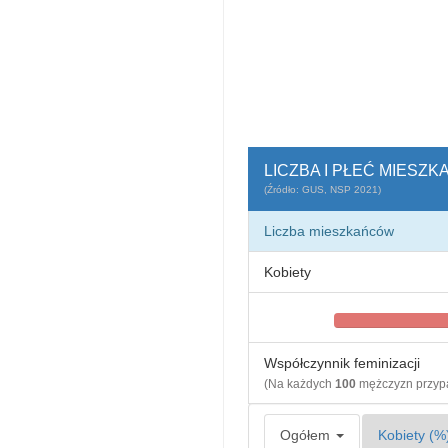
LICZBA I PŁEĆ MIESZ
(Źródło: GUS, NSP 2021)
Liczba mieszkańców
Kobiety
Współczynnik feminizacji
(Na każdych
100
mężczyzn przy
Ogółem
Kobiety (%