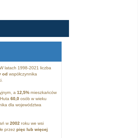
W latach 1998-2021 liczba
y od
współczynnika
i.
yjnym, a
12,5%
mieszkańców
 Huta
60,0
osób w wieku
ika dla województwa
kań w
2002
roku we wsi
łe przez
pięc lub więcej