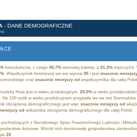
A
- DANE DEMOGRAFICZNE
ÓW)
UŁCE
24
mieszkańców, z czego
48,7%
stanowią kobiety, a
51,3%
mężczyźni. 
4%
. Współczynnik feminizacji we wsi wynosi
95
i jest
znacznie mniejsz
 pomorskiego oraz
znacznie mniejszy od
współczynnika dla całej Polsk
udzka Huta jest w wieku produkcyjnym,
25,0%
w wieku przedprodukc
m. Na 100 osób w wieku produkcyjnym przypada we we wsi Szemudzka
ik obciążenia demograficznego jest więc
znacznie mniejszy od
wkażn
mniejszy od
wskażnika obciążenia demograficznego dla całej Polski.
h pochodzących z Narodowego Spisu Powszechnego Ludności i Miesz
podarstwa domowe. Wśród nich dominowały gospodarstwa zamieszka
yło
20
.