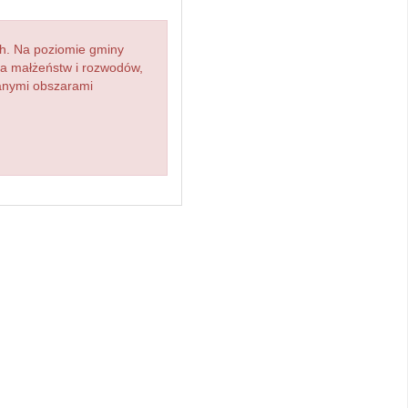
h. Na poziomie gminy
zba małżeństw i rozwodów,
ianymi obszarami