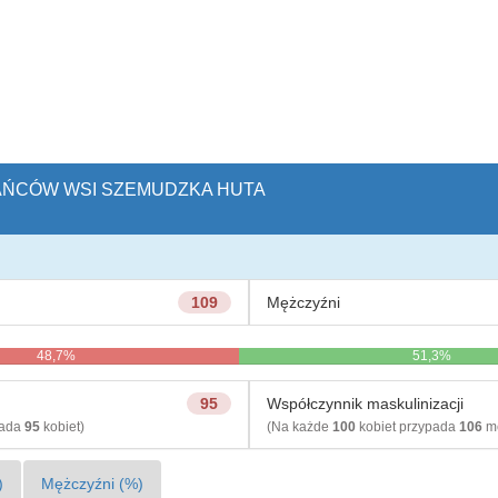
KAŃCÓW WSI SZEMUDZKA HUTA
109
Mężczyźni
48,7%
51,3%
95
Współczynnik maskulinizacji
pada
95
kobiet)
(Na każde
100
kobiet przypada
106
mę
)
Mężczyźni (%)