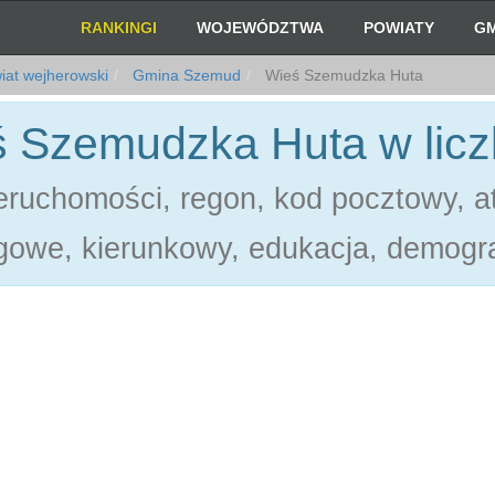
RANKINGI
WOJEWÓDZTWA
POWIATY
GM
at wejherowski
Gmina Szemud
Wieś Szemudzka Huta
 Szemudzka Huta w lic
ruchomości, regon, kod pocztowy, at
gowe, kierunkowy, edukacja, demogra