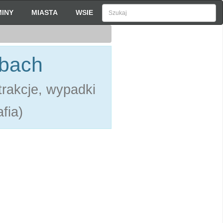
INY
MIASTA
WSIE
zbach
rakcje, wypadki
fia)