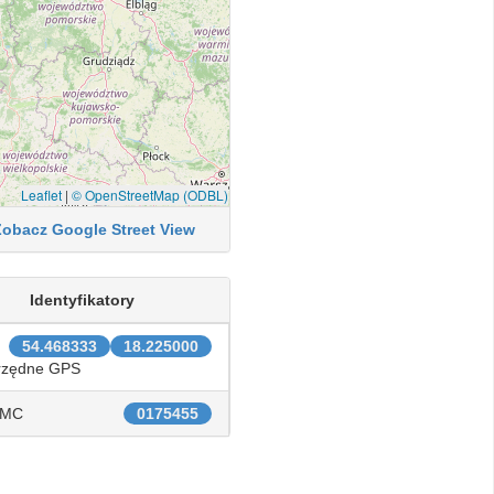
Leaflet
|
© OpenStreetMap (ODBL)
Zobacz Google Street View
Identyfikatory
54.468333
18.225000
rzędne GPS
IMC
0175455