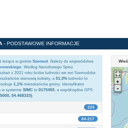
A
- PODSTAWOWE INFORMACJE
ś leżąca w gminie
Szemud
. Należy do województwa
Wieś
erowskiego
. Według Narodowego Spisu
zkań z 2021 roku liczba ludności we wsi Szemudzka
szkańców stanowią kobiety, a
51,3%
ludności to
eszkuje
1,1%
mieszkańców gminy. Identyfikator
a w systemie
SIMC
to
0175455
, a współrzędne GPS
25000, 54.468333)
.
224
84-217