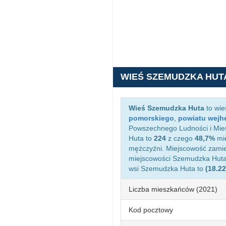
WIEŚ SZEMUDZKA HUT
Wieś Szemudzka Huta
to wie
pomorskiego
,
powiatu wejh
Powszechnego Ludności i Mies
Huta to
224
z czego
48,7%
mie
mężczyźni. Miejscowość zami
miejscowości Szemudzka Hut
wsi Szemudzka Huta to
(18.2
Liczba mieszkańców (2021)
Kod pocztowy