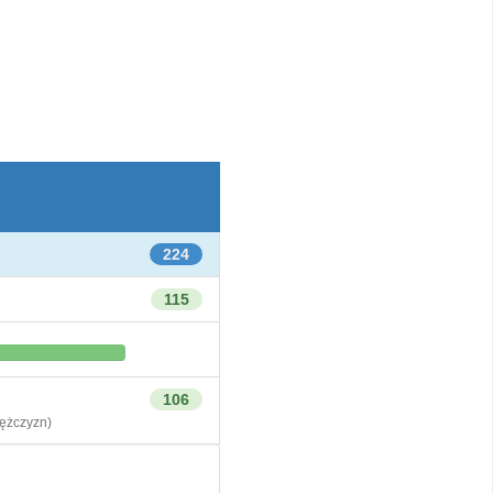
224
115
106
żczyzn)