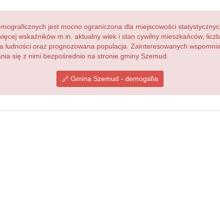
ograficznych jest mocno ograniczona dla miejscowości statystycznyc
więcej wskaźników m.in. aktualny wiek i stan cywilny mieszkańców, lic
acja ludności oraz prognozowana populacja. Zainteresowanych wspomn
ia się z nimi bezpośrednio na stronie gminy Szemud.
Gmina Szemud - demogafia