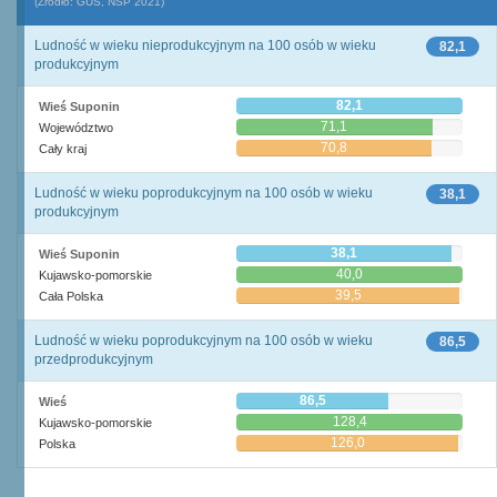
(Źródło: GUS, NSP 2021)
Ludność w wieku nieprodukcyjnym na 100 osób w wieku
82,1
produkcyjnym
82,1
Wieś Suponin
71,1
Województwo
70,8
Cały kraj
Ludność w wieku poprodukcyjnym na 100 osób w wieku
38,1
produkcyjnym
38,1
Wieś Suponin
40,0
Kujawsko-pomorskie
39,5
Cała Polska
Ludność w wieku poprodukcyjnym na 100 osób w wieku
86,5
przedprodukcyjnym
86,5
Wieś
128,4
Kujawsko-pomorskie
126,0
Polska