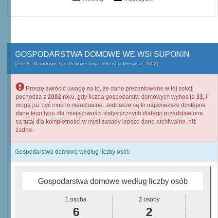
GOSPODARSTWA DOMOWE WE WSI SUPONIN
(Źródło: Narodowy Spis Powszechny Ludności i Mieszkań 2002)
Proszę zwrócić uwagę na to, że dane prezentowane w tej sekcji
pochodzą z
2002
roku, gdy liczba gospodarstw domowych wynosiła
33
, i
mogą już być mocno nieaktualne. Jednakże są to najświeższe dostępne
dane tego typu dla miejscowości statystycznych dlatego przedstawione
są tutaj dla kompletności w myśl zasady lepsze dane archiwalne, niż
żadne.
Gospodarstwa domowe według liczby osób
Gospodarstwa domowe według liczby osób
1 osoba
2 osoby
6
2