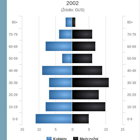
2002
(Źródło: GUS)
80+
80+
70-79
70-79
60-69
60-69
50-59
50-59
40-49
40-49
30-39
30-39
20-29
20-29
10-19
10-19
0-9
0-9
15
10
5
0
5
10
15
Kobiety
Mężczyźni