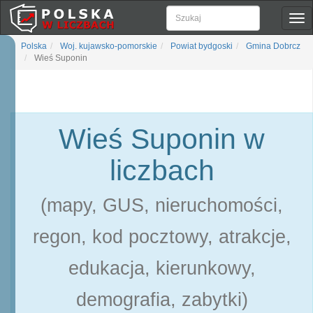
Pok
naw
Polska
Woj. kujawsko-pomorskie
Powiat bydgoski
Gmina Dobrcz
Wieś Suponin
Wieś Suponin w
liczbach
(mapy, GUS, nieruchomości,
regon, kod pocztowy, atrakcje,
edukacja, kierunkowy,
demografia, zabytki)