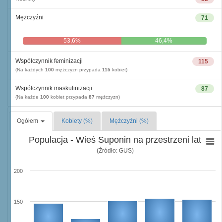
Mężczyźni
71
53,6%
46,4%
Współczynnik feminizacji
115
(Na każdych
100
mężczyzn przypada
115
kobiet)
Współczynnik maskulinizacji
87
(Na każde
100
kobiet przypada
87
mężczyzn)
Ogółem
Kobiety (%)
Mężczyźni (%)
Populacja - Wieś Suponin na przestrzeni lat
(Źródło: GUS)
200
150