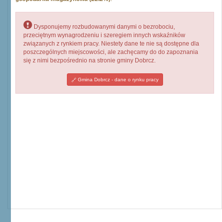
Dysponujemy rozbudowanymi danymi o bezrobociu,
przeciętnym wynagrodzeniu i szeregiem innych wskaźników
związanych z rynkiem pracy. Niestety dane te nie są dostępne dla
poszczególnych miejscowości, ale zachęcamy do do zapoznania
się z nimi bezpośrednio na stronie gminy Dobrcz.
Gmina Dobrcz - dane o rynku pracy