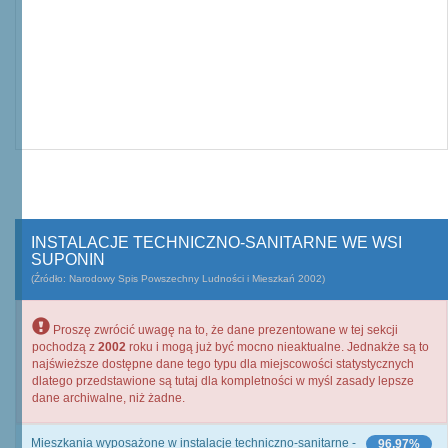
INSTALACJE TECHNICZNO-SANITARNE WE WSI
SUPONIN
(Źródło: Narodowy Spis Powszechny Ludności i Mieszkań 2002)
Proszę zwrócić uwagę na to, że dane prezentowane w tej sekcji
pochodzą z
2002
roku i mogą już być mocno nieaktualne. Jednakże są to
najświeższe dostępne dane tego typu dla miejscowości statystycznych
dlatego przedstawione są tutaj dla kompletności w myśl zasady lepsze
dane archiwalne, niż żadne.
Mieszkania wyposażone w instalacje techniczno-sanitarne -
96,97%