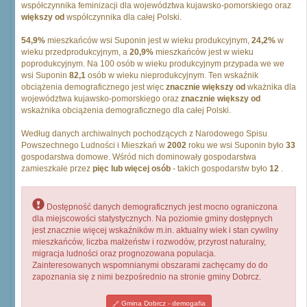
współczynnika feminizacji dla województwa kujawsko-pomorskiego oraz
większy od
współczynnika dla całej Polski.
54,9%
mieszkańców wsi Suponin jest w wieku produkcyjnym,
24,2%
w
wieku przedprodukcyjnym, a
20,9%
mieszkańców jest w wieku
poprodukcyjnym. Na 100 osób w wieku produkcyjnym przypada we we
wsi Suponin
82,1
osób w wieku nieprodukcyjnym. Ten wskaźnik
obciążenia demograficznego jest więc
znacznie większy od
wkażnika dla
województwa kujawsko-pomorskiego oraz
znacznie większy od
wskażnika obciążenia demograficznego dla całej Polski.
Według danych archiwalnych pochodzących z Narodowego Spisu
Powszechnego Ludności i Mieszkań w
2002
roku we wsi Suponin było
33
gospodarstwa domowe. Wśród nich dominowały gospodarstwa
zamieszkałe przez
pięc lub więcej osób
- takich gospodarstw było
12
.
Dostępność danych demograficznych jest mocno ograniczona
dla miejscowości statystycznych. Na poziomie gminy dostępnych
jest znacznie więcej wskaźników m.in. aktualny wiek i stan cywilny
mieszkańców, liczba małżeństw i rozwodów, przyrost naturalny,
migracja ludności oraz prognozowana populacja.
Zainteresowanych wspomnianymi obszarami zachęcamy do do
zapoznania się z nimi bezpośrednio na stronie gminy Dobrcz.
Gmina Dobrcz - demogafia