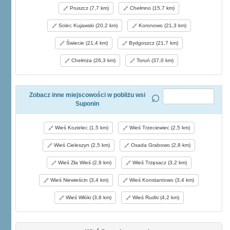
Pruszcz (7,7 km)
Chełmno (15,7 km)
Solec Kujawski (20,2 km)
Koronowo (21,3 km)
Świecie (21,4 km)
Bydgoszcz (21,7 km)
Chełmża (26,3 km)
Toruń (37,0 km)
Zobacz inne miejscowości w pobliżu wsi
Suponin
Wieś Kozielec (1,5 km)
Wieś Trzeciewiec (2,5 km)
Wieś Cieleszyn (2,5 km)
Osada Grabowo (2,8 km)
Wieś Zła Wieś (2,9 km)
Wieś Trzęsacz (3,2 km)
Wieś Niewieścin (3,4 km)
Wieś Konstantowo (3,4 km)
Wieś Włóki (3,8 km)
Wieś Rudki (4,2 km)