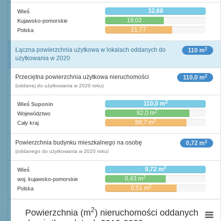
32,68
Wieś
19,02
Kujawsko-pomorskie
21,77
Polska
2
Łączna powierzchnia użytkowa w lokalach oddanych do
110 m
użytkowania w 2020
2
Przeciętna powierzchnia użytkowa nieruchomości
110,0 m
(oddanej do użytkowania w 2020 roku)
2
110,0 m
Wieś Suponin
2
92,0 m
Województwo
2
88,7 m
Cały kraj
2
Powierzchnia budynku mieszkalnego na osobę
0,72 m
(oddanego do użytkowania w 2020 roku)
2
0,72 m
Wieś
2
0,43 m
woj. kujawsko-pomorskie
2
0,51 m
Polska
2
Powierzchnia (m
) nieruchomości oddanych