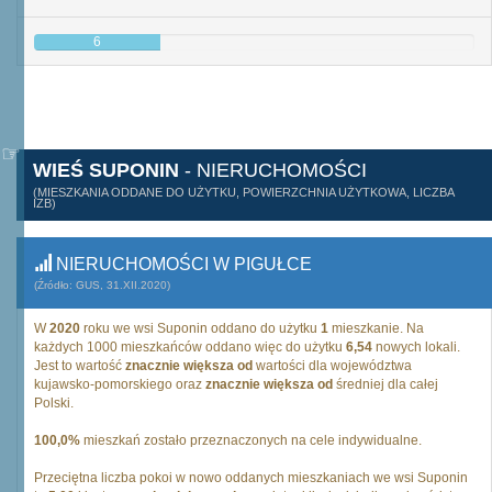
6
WIEŚ SUPONIN
- NIERUCHOMOŚCI
(MIESZKANIA ODDANE DO UŻYTKU, POWIERZCHNIA UŻYTKOWA, LICZBA
IZB)
NIERUCHOMOŚCI W PIGUŁCE
(Źródło: GUS, 31.XII.2020)
W
2020
roku we wsi Suponin oddano do użytku
1
mieszkanie. Na
każdych 1000 mieszkańców oddano więc do użytku
6,54
nowych lokali.
Jest to wartość
znacznie większa od
wartości dla województwa
kujawsko-pomorskiego oraz
znacznie większa od
średniej dla całej
Polski.
100,0%
mieszkań zostało przeznaczonych na cele indywidualne.
Przeciętna liczba pokoi w nowo oddanych mieszkaniach we wsi Suponin