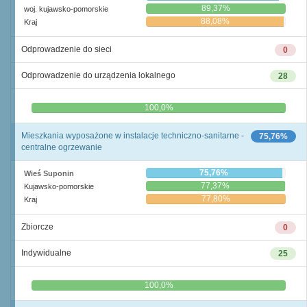
89,37%
woj. kujawsko-pomorskie
88,08%
Kraj
Odprowadzenie do sieci
0
Odprowadzenie do urządzenia lokalnego
28
0,0%
100,0%
Mieszkania wyposażone w instalacje techniczno-sanitarne -
75,76%
centralne ogrzewanie
75,76%
Wieś Suponin
77,37%
Kujawsko-pomorskie
77,80%
Kraj
Zbiorcze
0
Indywidualne
25
0,0%
100,0%