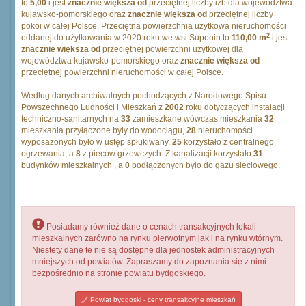
to
5,00
i jest
znacznie większa od
przeciętnej liczby izb dla województwa
kujawsko-pomorskiego oraz
znacznie większa od
przeciętnej liczby
pokoi w całej Polsce. Przeciętna powierzchnia użytkowa nieruchomości
2
oddanej do użytkowania w 2020 roku we wsi Suponin to
110,00 m
i jest
znacznie większa od
przeciętnej powierzchni użytkowej dla
województwa kujawsko-pomorskiego oraz
znacznie większa od
przeciętnej powierzchni nieruchomości w całej Polsce.
Według danych archiwalnych pochodzących z Narodowego Spisu
Powszechnego Ludności i Mieszkań z
2002
roku dotyczących instalacji
techniczno-sanitarnych na
33
zamieszkane wówczas mieszkania
32
mieszkania przyłączone były do wodociągu,
28
nieruchomości
wyposażonych było w ustęp spłukiwany,
25
korzystało z centralnego
ogrzewania, a
8
z pieców grzewczych. Z kanalizacji korzystało
31
budynków mieszkalnych , a
0
podłączonych było do gazu sieciowego.
Posiadamy również dane o cenach transakcyjnych lokali
mieszkalnych zarówno na rynku pierwotnym jak i na rynku wtórnym.
Niestety dane te nie są dostępne dla jednostek administracyjnych
mniejszych od powiatów. Zapraszamy do zapoznania się z nimi
bezpośrednio na stronie powiatu bydgoskiego.
Powiat bydgoski - ceny transakcyjne mieszkań