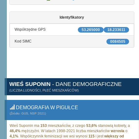
Identyfikatory
Współrzędne GPS
53.265000
18.233611
Kod SIMC
0084505
WIEŚ SUPONIN
- DANE DEMOGRAFICZNE
(LICZBA LUDNOŚCI, PŁEĆ MIESZKAŃCÓW)
DEMOGRAFIA W PIGUŁCE
(Źródło: GUS, NSP 2021)
Wieś Suponin ma
153
mieszkańców, z czego
53,6%
stanowią kobiety, a
46,4%
mężczyźni. W latach 1998-2021 liczba mieszkańców
wzrosła
o
4,1%
. Współczynnik feminizacji we wsi wynosi
115
i jest
większy od