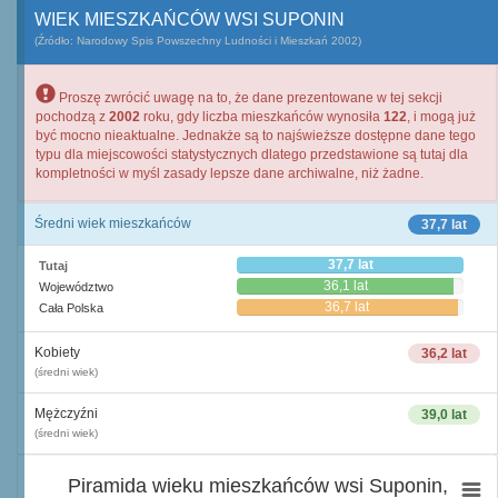
WIEK MIESZKAŃCÓW WSI SUPONIN
(Źródło: Narodowy Spis Powszechny Ludności i Mieszkań 2002)
Proszę zwrócić uwagę na to, że dane prezentowane w tej sekcji
pochodzą z
2002
roku, gdy liczba mieszkańców wynosiła
122
, i mogą już
być mocno nieaktualne. Jednakże są to najświeższe dostępne dane tego
typu dla miejscowości statystycznych dlatego przedstawione są tutaj dla
kompletności w myśl zasady lepsze dane archiwalne, niż żadne.
Średni wiek mieszkańców
37,7 lat
37,7 lat
Tutaj
36,1 lat
Województwo
36,7 lat
Cała Polska
Kobiety
36,2 lat
(średni wiek)
Mężczyźni
39,0 lat
(średni wiek)
Piramida wieku mieszkańców wsi Suponin,