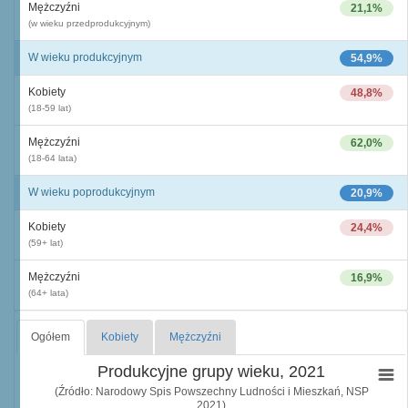
Mężczyźni
21,1%
(w wieku przedprodukcyjnym)
W wieku produkcyjnym
54,9%
Kobiety
48,8%
(18-59 lat)
Mężczyźni
62,0%
(18-64 lata)
W wieku poprodukcyjnym
20,9%
Kobiety
24,4%
(59+ lat)
Mężczyźni
16,9%
(64+ lata)
Ogółem
Kobiety
Mężczyźni
Produkcyjne grupy wieku, 2021
(Źródło: Narodowy Spis Powszechny Ludności i Mieszkań, NSP
2021)