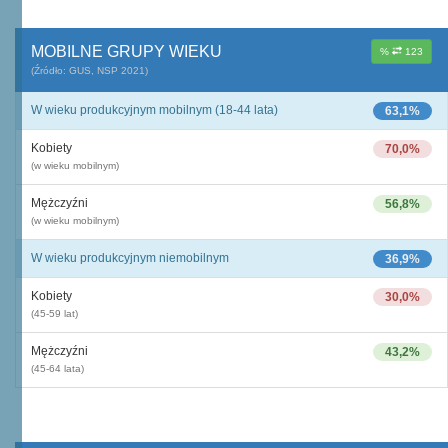
MOBILNE GRUPY WIEKU
%
123
(Źródło: GUS, NSP 2021)
W wieku produkcyjnym mobilnym (18-44 lata)
63,1%
Kobiety
70,0%
(w wieku mobilnym)
Mężczyźni
56,8%
(w wieku mobilnym)
W wieku produkcyjnym niemobilnym
36,9%
Kobiety
30,0%
(45-59 lat)
Mężczyźni
43,2%
(45-64 lata)