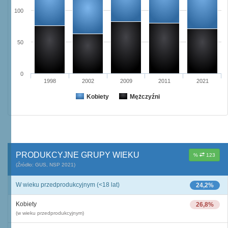
100
50
0
1998
2002
2009
2011
2021
Kobiety
Mężczyźni
PRODUKCYJNE GRUPY WIEKU
%
123
(Źródło: GUS, NSP 2021)
W wieku przedprodukcyjnym (<18 lat)
24,2%
Kobiety
26,8%
(w wieku przedprodukcyjnym)