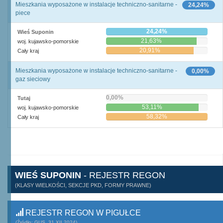
Mieszkania wyposażone w instalacje techniczno-sanitarne -
24,24%
piece
24,24%
Wieś Suponin
21,63%
woj. kujawsko-pomorskie
20,91%
Cały kraj
Mieszkania wyposażone w instalacje techniczno-sanitarne -
0,00%
gaz sieciowy
0,00%
Tutaj
53,11%
woj. kujawsko-pomorskie
58,32%
Cały kraj
WIEŚ SUPONIN
- REJESTR REGON
(KLASY WIELKOŚCI, SEKCJE PKD, FORMY PRAWNE)
REJESTR REGON W PIGUŁCE
(Źródło: GUS, 31.XII.2024)