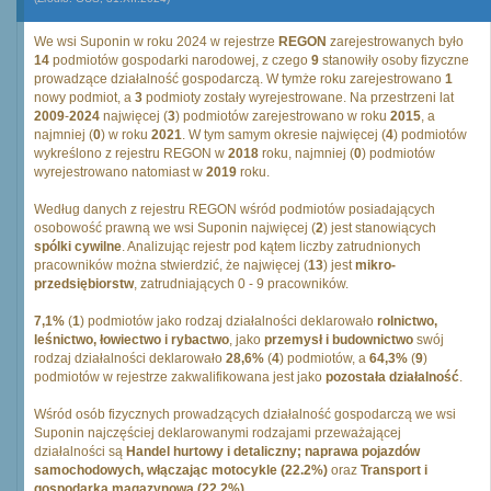
We wsi Suponin w roku 2024 w rejestrze
REGON
zarejestrowanych było
14
podmiotów gospodarki narodowej, z czego
9
stanowiły osoby fizyczne
prowadzące działalność gospodarczą. W tymże roku zarejestrowano
1
nowy podmiot, a
3
podmioty zostały wyrejestrowane. Na przestrzeni lat
2009
-
2024
najwięcej (
3
) podmiotów zarejestrowano w roku
2015
, a
najmniej (
0
) w roku
2021
. W tym samym okresie najwięcej (
4
) podmiotów
wykreślono z rejestru REGON w
2018
roku, najmniej (
0
) podmiotów
wyrejestrowano natomiast w
2019
roku.
Według danych z rejestru REGON wśród podmiotów posiadających
osobowość prawną we wsi Suponin najwięcej (
2
) jest stanowiących
spólki cywilne
. Analizując rejestr pod kątem liczby zatrudnionych
pracowników można stwierdzić, że najwięcej (
13
) jest
mikro-
przedsiębiorstw
, zatrudniających 0 - 9 pracowników.
7,1%
(
1
) podmiotów jako rodzaj działalności deklarowało
rolnictwo,
leśnictwo, łowiectwo i rybactwo
, jako
przemysł i budownictwo
swój
rodzaj działalności deklarowało
28,6%
(
4
) podmiotów, a
64,3%
(
9
)
podmiotów w rejestrze zakwalifikowana jest jako
pozostała działalność
.
Wśród osób fizycznych prowadzących działalność gospodarczą we wsi
Suponin najczęściej deklarowanymi rodzajami przeważającej
działalności są
Handel hurtowy i detaliczny; naprawa pojazdów
samochodowych, włączając motocykle (22.2%)
oraz
Transport i
gospodarka magazynowa (22.2%)
.