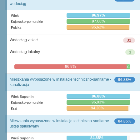
wodociąg
96,97%
Wieś
97,08%
Kujawsko-pomorskie
95,62%
Polska
Wodociąg z sieci
31
Wodociąg lokalny
1
96,9%
3,1%
Mieszkania wyposażone w instalacje techniczno-sanitarne -
96,88%
kanalizacja
96,88%
Wieś Suponin
96,03%
Kujawsko-pomorskie
94,20%
Kraj
Mieszkania wyposażone w instalacje techniczno-sanitarne -
84,85%
ustęp spłukiwany
84,85%
Wieś Suponin