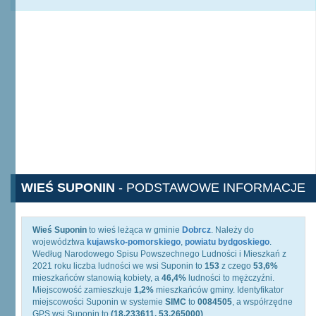
WIEŚ SUPONIN
- PODSTAWOWE INFORMACJE
Wieś Suponin
to wieś leżąca w gminie
Dobrcz
. Należy do
województwa
kujawsko-pomorskiego
,
powiatu bydgoskiego
.
Według Narodowego Spisu Powszechnego Ludności i Mieszkań z
2021 roku liczba ludności we wsi Suponin to
153
z czego
53,6%
mieszkańców stanowią kobiety, a
46,4%
ludności to mężczyźni.
Miejscowość zamieszkuje
1,2%
mieszkańców gminy. Identyfikator
miejscowości Suponin w systemie
SIMC
to
0084505
, a współrzędne
GPS wsi Suponin to
(18.233611, 53.265000)
.