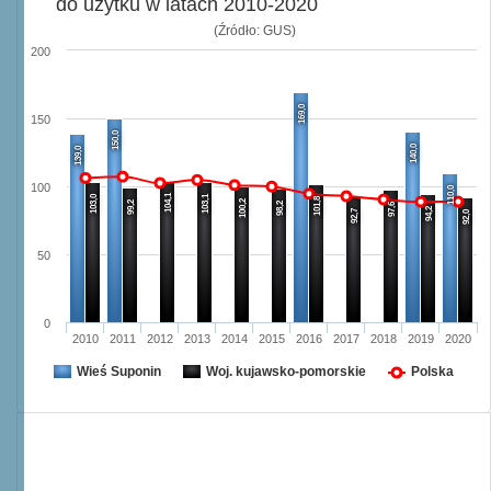
do użytku w latach 2010-2020
(Źródło: GUS)
200
169,0
150
150,0
140,0
139,0
100
110,0
104,1
103,0
103,1
101,8
100,2
99,2
98,2
97,6
94,2
92,7
92,0
50
0
2010
2011
2012
2013
2014
2015
2016
2017
2018
2019
2020
Wieś Suponin
Woj. kujawsko-pomorskie
Polska