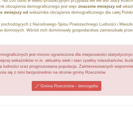
m. Na 100 osób w wieku produkcyjnym przypada we we wsi Stary Rzec
ik obciążenia demograficznego jest więc
znacznie mniejszy od
wkażn
e mniejszy od
wskażnika obciążenia demograficznego dla całej Polski
h pochodzących z Narodowego Spisu Powszechnego Ludności i Miesz
w domowych. Wśród nich dominowały gospodarstwa zamieszkałe prz
ograficznych jest mocno ograniczona dla miejscowości statystycznyc
więcej wskaźników m.in. aktualny wiek i stan cywilny mieszkańców, lic
acja ludności oraz prognozowana populacja. Zainteresowanych wspomn
ia się z nimi bezpośrednio na stronie gminy Rzeczniów.
Gmina Rzeczniów - demogafia