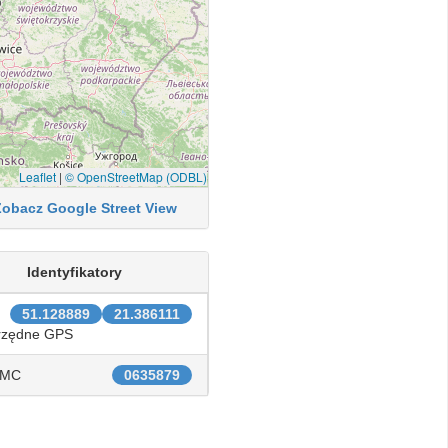
Leaflet
|
© OpenStreetMap (ODBL)
Zobacz Google Street View
Identyfikatory
51.128889
21.386111
rzędne GPS
IMC
0635879