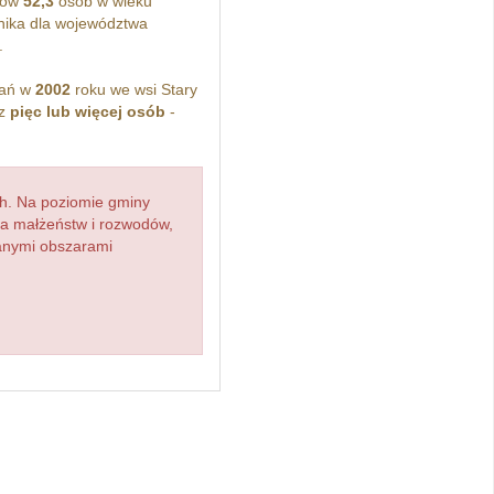
hów
52,3
osób w wieku
ika dla województwa
.
kań w
2002
roku we wsi Stary
ez
pięc lub więcej osób
-
h. Na poziomie gminy
zba małżeństw i rozwodów,
ianymi obszarami