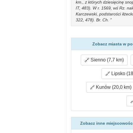
km., z których dziesięcinę sno
IT, 483). W r. 1569, wś Rz. na
Karczewski, podstarości iłżecki
322, 478). Br. Ch.
Zobacz miasta w po
Sienno (7,7 km)
Lipsko (18
Kunów (20,0 km)
Zobacz inne miejscowości