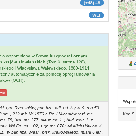
(+48) 48
WLI
ała wspomniana w
Słowniku geograficznym
ch krajów słowiańskich
(Tom X, strona 128),
ierskiego i Władysława Walewskiego, 1880-1914.
worzony automatycznie za pomocą oprogramowania
naków (OCR).
awkę
Współ
ki, gm. Rzeczniów, par. Iłża, odl. od Iłży w. 9, ma 50
Kod S
 dm., 212 mk. W 1876 r. Rz. i Michałów rozl. mr.
k mr. 78, lasu mr. 277, nieuż mr. 11; bud. mur. 1, z
rak. Wś Rz. os. 102, z gr. mr. 676; wś Michałów os. 4,
z., w par. Iłża, własn. bisk. krakowskiego, miała 6 łan.