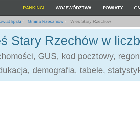
RANKINGI
WOJEWÓDZTWA
POWIATY
GM
wiat lipski
Gmina Rzeczniów
Wieś Stary Rzechów
ś Stary Rzechów w licz
chomości, GUS, kod pocztowy, regon
dukacja, demografia, tabele, statystyk