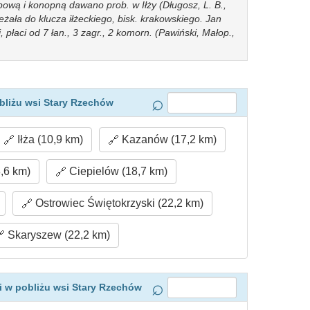
pową i konopną dawano prob. w Iłży (Długosz, L. B.,
leżała do klucza iłżeckiego, bisk. krakowskiego. Jan
, płaci od 7 łan., 3 zagr., 2 komorn. (Pawiński, Małop.,
bliżu wsi Stary Rzechów
Iłża (10,9 km)
Kazanów (17,2 km)
,6 km)
Ciepielów (18,7 km)
Ostrowiec Świętokrzyski (22,2 km)
Skaryszew (22,2 km)
 w pobliżu wsi Stary Rzechów