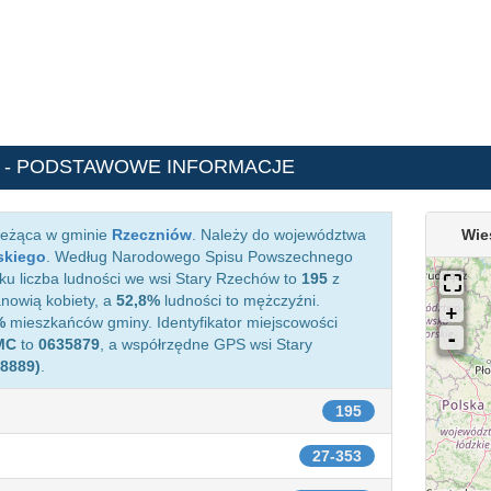
- PODSTAWOWE INFORMACJE
leżąca w gminie
Rzeczniów
. Należy do województwa
Wie
skiego
. Według Narodowego Spisu Powszechnego
ku liczba ludności we wsi Stary Rzechów to
195
z
nowią kobiety, a
52,8%
ludności to mężczyźni.
%
mieszkańców gminy. Identyfikator miejscowości
MC
to
0635879
, a współrzędne GPS wsi Stary
28889)
.
195
27-353