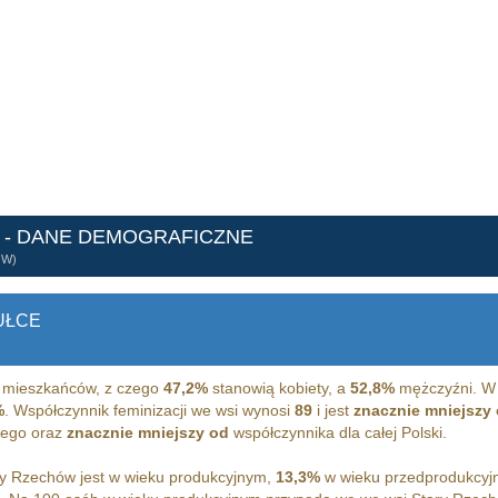
- DANE DEMOGRAFICZNE
ÓW)
UŁCE
mieszkańców, z czego
47,2%
stanowią kobiety, a
52,8%
mężczyźni. W 
%
. Współczynnik feminizacji we wsi wynosi
89
i jest
znacznie mniejszy
iego oraz
znacznie mniejszy od
współczynnika dla całej Polski.
y Rzechów jest w wieku produkcyjnym,
13,3%
w wieku przedprodukcyj