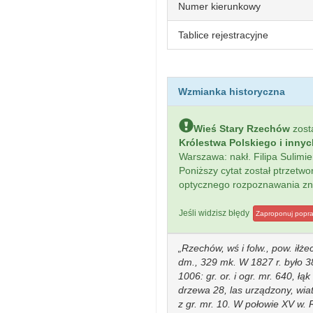
Numer kierunkowy
Tablice rejestracyjne
Wzmianka historyczna
Wieś Stary Rzechów
zost
Królestwa Polskiego i inny
Warszawa: nakł. Filipa Sulim
Poniższy cytat został ptrzet
optycznego rozpoznawania z
Jeśli widzisz błędy
Zaproponuj popr
Rzechów, wś i folw., pow. iłżec
dm., 329 mk. W 1827 r. było 38
1006: gr. or. i ogr. mr. 640, łą
drzewa 28, las urządzony, wiat
z gr. mr. 10. W połowie XV w. R