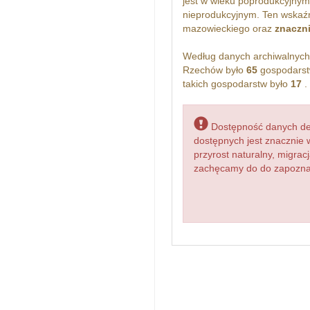
jest w wieku poprodukcyjny
nieprodukcyjnym. Ten wskaźn
mazowieckiego oraz
znaczni
Według danych archiwalnyc
Rzechów było
65
gospodarst
takich gospodarstw było
17
.
Dostępność danych dem
dostępnych jest znacznie 
przyrost naturalny, migr
zachęcamy do do zapoznan