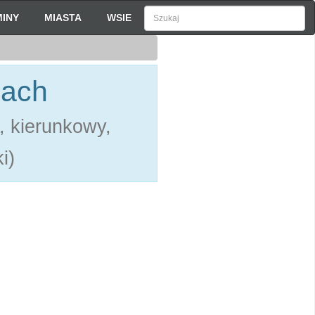
INY
MIASTA
WSIE
bach
, kierunkowy,
i)