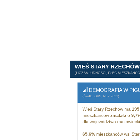
WIEŚ STARY RZECHÓW
(LICZBA LUDNOŚCI, PŁEĆ MIESZKAŃC
DEMOGRAFIA W PIG
(Źródło: GUS, NSP 2021)
Wieś Stary Rzechów ma
195
mieszkańców
zmalała
o
9,7
dla województwa mazowieck
65,6%
mieszkańców wsi Star