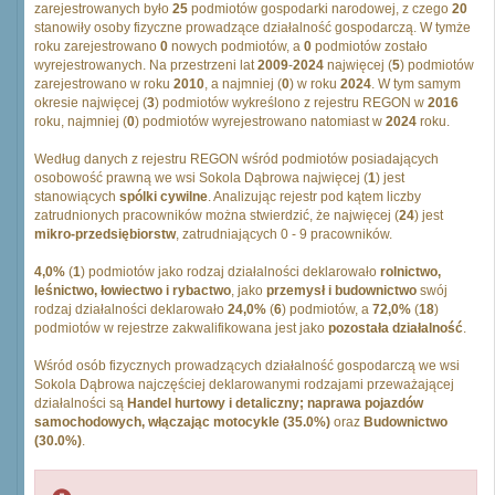
zarejestrowanych było
25
podmiotów gospodarki narodowej, z czego
20
stanowiły osoby fizyczne prowadzące działalność gospodarczą. W tymże
roku zarejestrowano
0
nowych podmiotów, a
0
podmiotów zostało
wyrejestrowanych. Na przestrzeni lat
2009
-
2024
najwięcej (
5
) podmiotów
zarejestrowano w roku
2010
, a najmniej (
0
) w roku
2024
. W tym samym
okresie najwięcej (
3
) podmiotów wykreślono z rejestru REGON w
2016
roku, najmniej (
0
) podmiotów wyrejestrowano natomiast w
2024
roku.
Według danych z rejestru REGON wśród podmiotów posiadających
osobowość prawną we wsi Sokola Dąbrowa najwięcej (
1
) jest
stanowiących
spólki cywilne
. Analizując rejestr pod kątem liczby
zatrudnionych pracowników można stwierdzić, że najwięcej (
24
) jest
mikro-przedsiębiorstw
, zatrudniających 0 - 9 pracowników.
4,0%
(
1
) podmiotów jako rodzaj działalności deklarowało
rolnictwo,
leśnictwo, łowiectwo i rybactwo
, jako
przemysł i budownictwo
swój
rodzaj działalności deklarowało
24,0%
(
6
) podmiotów, a
72,0%
(
18
)
podmiotów w rejestrze zakwalifikowana jest jako
pozostała działalność
.
Wśród osób fizycznych prowadzących działalność gospodarczą we wsi
Sokola Dąbrowa najczęściej deklarowanymi rodzajami przeważającej
działalności są
Handel hurtowy i detaliczny; naprawa pojazdów
samochodowych, włączając motocykle (35.0%)
oraz
Budownictwo
(30.0%)
.