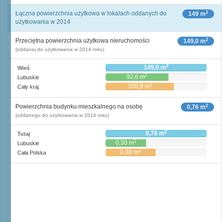
2
Łączna powierzchnia użytkowa w lokalach oddanych do
149 m
użytkowania w 2014
2
Przeciętna powierzchnia użytkowa nieruchomości
149,0 m
(oddanej do użytkowania w 2014 roku)
2
149,0 m
Wieś
2
92,6 m
Lubuskie
2
100,9 m
Cały kraj
2
Powierzchnia budynku mieszkalnego na osobę
0,76 m
(oddanego do użytkowania w 2014 roku)
2
0,76 m
Tutaj
2
0,30 m
Lubuskie
2
0,38 m
Cała Polska