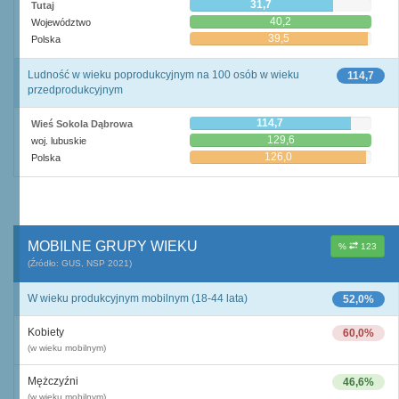
31,7
Tutaj
40,2
Województwo
39,5
Polska
Ludność w wieku poprodukcyjnym na 100 osób w wieku
114,7
przedprodukcyjnym
114,7
Wieś Sokola Dąbrowa
129,6
woj. lubuskie
126,0
Polska
MOBILNE GRUPY WIEKU
%
123
(Źródło: GUS, NSP 2021)
W wieku produkcyjnym mobilnym (18-44 lata)
52,0%
Kobiety
60,0%
(w wieku mobilnym)
Mężczyźni
46,6%
(w wieku mobilnym)