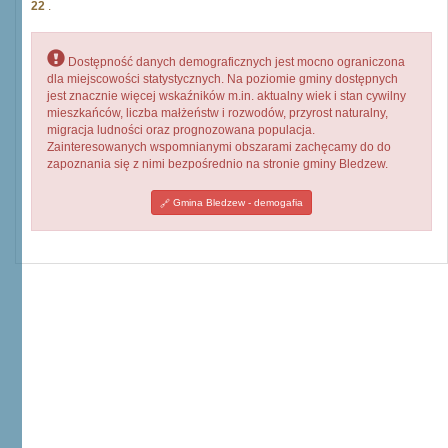
22
.
Dostępność danych demograficznych jest mocno ograniczona
dla miejscowości statystycznych. Na poziomie gminy dostępnych
jest znacznie więcej wskaźników m.in. aktualny wiek i stan cywilny
mieszkańców, liczba małżeństw i rozwodów, przyrost naturalny,
migracja ludności oraz prognozowana populacja.
Zainteresowanych wspomnianymi obszarami zachęcamy do do
zapoznania się z nimi bezpośrednio na stronie gminy Bledzew.
Gmina Bledzew - demogafia