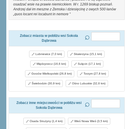
osadzać wsie na prawie niemicckiem. W r. 1269 biskup poznań.
Andrzej dał im meszne z Zemska i dziesięcinę z owych 500 łanów
„quos locant rei locabunt in nemore
Zobacz miasta w pobliżu wsi Sokola
Dąbrowa
Lubniewice (7,0 km)
Skwierzyna (15,1 km)
Międzyrzecz (16,6 km)
Sulęcin (17,1 km)
Gorzów Wielkopolski (26,8 km)
Torzym (27,8 km)
Świebodzin (30,9 km)
Ośno Lubuskie (32,6 km)
Zobacz inne miejscowości w pobliżu wsi
Sokola Dąbrowa
Osada Strużyny (1,4 km)
Wieś Nowa Wieś (3,5 km)