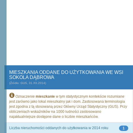
MIESZKANIA ODDANE DO UŻYTKOWANIA WE WSI
SOKOLA DĄBROWA
(Źródło: GUS, 31.XII.2014)
Oznaczenie
mieszkanie
w tym statystycznym kontekście rozumiane
jest zarówno jako lokal mieszkalny jak i dom. Zastosowana terminologia
jest zgodna z tą stosowaną przez Główny Urząd Statystyczny (GUS). Przy
obliczeniach wskaźników na 1000 ludności zastosowano
najaktualniejsze dostępne dane o liczbie mieszkańców.
Liczba nieruchomości oddanych do użytkowania w 2014 roku
1