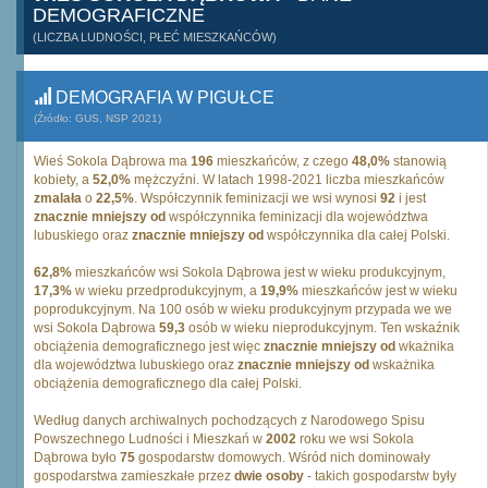
DEMOGRAFICZNE
(LICZBA LUDNOŚCI, PŁEĆ MIESZKAŃCÓW)
DEMOGRAFIA W PIGUŁCE
(Źródło: GUS, NSP 2021)
Wieś Sokola Dąbrowa ma
196
mieszkańców, z czego
48,0%
stanowią
kobiety, a
52,0%
mężczyźni. W latach 1998-2021 liczba mieszkańców
zmalała
o
22,5%
. Współczynnik feminizacji we wsi wynosi
92
i jest
znacznie mniejszy od
współczynnika feminizacji dla województwa
lubuskiego oraz
znacznie mniejszy od
współczynnika dla całej Polski.
62,8%
mieszkańców wsi Sokola Dąbrowa jest w wieku produkcyjnym,
17,3%
w wieku przedprodukcyjnym, a
19,9%
mieszkańców jest w wieku
poprodukcyjnym. Na 100 osób w wieku produkcyjnym przypada we we
wsi Sokola Dąbrowa
59,3
osób w wieku nieprodukcyjnym. Ten wskaźnik
obciążenia demograficznego jest więc
znacznie mniejszy od
wkażnika
dla województwa lubuskiego oraz
znacznie mniejszy od
wskażnika
obciążenia demograficznego dla całej Polski.
Według danych archiwalnych pochodzących z Narodowego Spisu
Powszechnego Ludności i Mieszkań w
2002
roku we wsi Sokola
Dąbrowa było
75
gospodarstw domowych. Wśród nich dominowały
gospodarstwa zamieszkałe przez
dwie osoby
- takich gospodarstw były