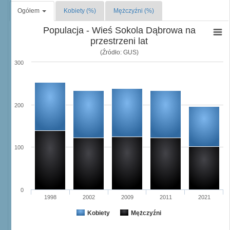
Ogółem
Kobiety (%)
Mężczyźni (%)
Populacja - Wieś Sokola Dąbrowa na
przestrzeni lat
(Źródło: GUS)
300
200
100
0
1998
2002
2009
2011
2021
Kobiety
Mężczyźni