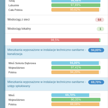
98,48%
Tutaj
97,89%
Lubuskie
95,62%
Cała Polska
Wodociąg z sieci
64
Wodociąg lokalny
1
98,5%
1,5%
Mieszkania wyposażone w instalacje techniczno-sanitarne -
94,00%
kanalizacja
94,00%
Wieś Sokola Dąbrowa
97,41%
Województwo
94,20%
Polska
Mieszkania wyposażone w instalacje techniczno-sanitarne -
69,70%
ustęp spłukiwany
69,70%
Wieś
90,35%
Województwo
88,08%
Polska