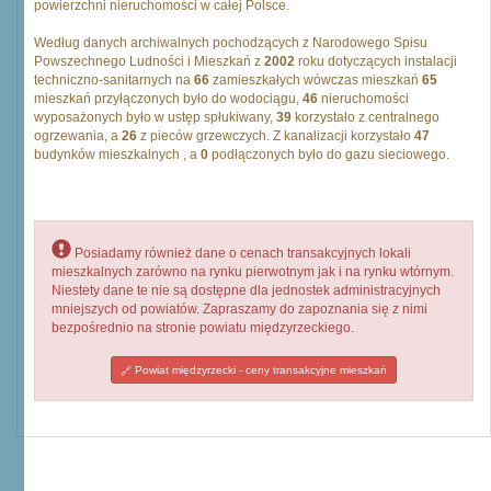
powierzchni nieruchomości w całej Polsce.
Według danych archiwalnych pochodzących z Narodowego Spisu
Powszechnego Ludności i Mieszkań z
2002
roku dotyczących instalacji
techniczno-sanitarnych na
66
zamieszkałych wówczas mieszkań
65
mieszkań przyłączonych było do wodociągu,
46
nieruchomości
wyposażonych było w ustęp spłukiwany,
39
korzystało z centralnego
ogrzewania, a
26
z pieców grzewczych. Z kanalizacji korzystało
47
budynków mieszkalnych , a
0
podłączonych było do gazu sieciowego.
Posiadamy również dane o cenach transakcyjnych lokali
mieszkalnych zarówno na rynku pierwotnym jak i na rynku wtórnym.
Niestety dane te nie są dostępne dla jednostek administracyjnych
mniejszych od powiatów. Zapraszamy do zapoznania się z nimi
bezpośrednio na stronie powiatu międzyrzeckiego.
Powiat międzyrzecki - ceny transakcyjne mieszkań