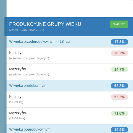
PRODUKCYJNE GRUPY WIEKU
%
123
(Źródło: GUS, NSP 2021)
W wieku przedprodukcyjnym (<18 lat)
17,3%
Kobiety
20,2%
(w wieku przedprodukcyjnym)
Mężczyźni
14,7%
(w wieku przedprodukcyjnym)
W wieku produkcyjnym
62,8%
Kobiety
53,2%
(18-59 lat)
Mężczyźni
71,6%
(18-64 lata)
W wieku poprodukcyjnym
19,9%