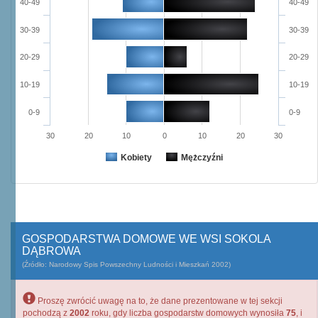
40-49
40-49
30-39
30-39
20-29
20-29
10-19
10-19
0-9
0-9
30
20
10
0
10
20
30
Kobiety
Mężczyźni
GOSPODARSTWA DOMOWE WE WSI SOKOLA
DĄBROWA
(Źródło: Narodowy Spis Powszechny Ludności i Mieszkań 2002)
Proszę zwrócić uwagę na to, że dane prezentowane w tej sekcji
pochodzą z
2002
roku, gdy liczba gospodarstw domowych wynosiła
75
, i