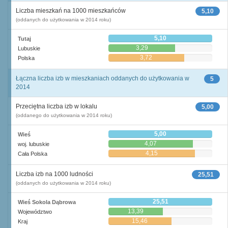
Liczba mieszkań na 1000 mieszkańców
5,10
(oddanych do użytkowania w 2014 roku)
5,10
Tutaj
3,29
Lubuskie
3,72
Polska
Łączna liczba izb w mieszkaniach oddanych do użytkowania w
5
2014
Przeciętna liczba izb w lokalu
5,00
(oddanego do użytkowania w 2014 roku)
5,00
Wieś
4,07
woj. lubuskie
4,15
Cała Polska
Liczba izb na 1000 ludności
25,51
(oddanych do użytkowania w 2014 roku)
25,51
Wieś Sokola Dąbrowa
13,39
Województwo
15,46
Kraj