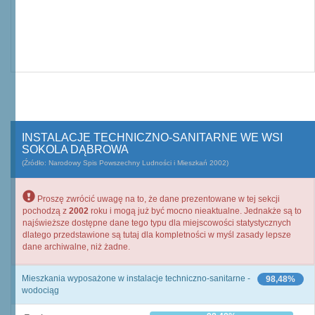
INSTALACJE TECHNICZNO-SANITARNE WE WSI
SOKOLA DĄBROWA
(Źródło: Narodowy Spis Powszechny Ludności i Mieszkań 2002)
Proszę zwrócić uwagę na to, że dane prezentowane w tej sekcji
pochodzą z
2002
roku i mogą już być mocno nieaktualne. Jednakże są to
najświeższe dostępne dane tego typu dla miejscowości statystycznych
dlatego przedstawione są tutaj dla kompletności w myśl zasady lepsze
dane archiwalne, niż żadne.
Mieszkania wyposażone w instalacje techniczno-sanitarne -
98,48%
wodociąg