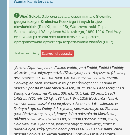
Wzmianka historyczna
Wieś Sokola Dąbrowa
została wspomniana w
Słowniku
geograficznym Królestwa Polskiego i innych krajów
słowiańskich
(Tom XI, strona 15), Warszawa: nakł. Filipa
Sulimierskiego i Władysława Walewskiego, 1880-1914. Poniższy
cytat został ptrzetworzony automatycznie za pomocą
oprogramowania optycznego rozpoznawania znaków (OCR).
Jeśli widzisz błędy
Zaproponuj poprawkę
Sokola Dąbrowa, niem. F alken walde, ztąd Fafold, Fafahl i Fafaldy,
wś kośc., pow. międzychodzki (Skwirzyna), dek. zbąszyński (dawniej
pszczewski), o 5 kim. na zach.-płd. od Bledzewa, na lew. brzegu
Ponikwy, na zach. kresach w. ks. poznańskiego; par. i szkoła w
miejscu, poczta w Bledzewie (Blescn), st. dr. żel. w Landsbcrgu nad
Wartą; o 27 kim.; ma 45 dm., 390 mk. (375 kat., 20 prot., 1 żyd) i
1482 ha (801 roli, 10 łąk, 533 lasu). W r. 1259 Bodzanta i Nasyl,
synowie Jana, kasztelana międzyrzeckiego, nadali cystersom w
Dobrym Ługu na Dolnych Lużycach, sprowadzonym do Zemska
(pod Bledzewem), całą dąbrowę, która należała do Maszkowa,
później Nową Wsią (Nova v Lila, Neudort') przezwanego; książę
Bolesław, syn < )donicza, potwierdzając tę darowiznę, tudzież
nadanie ojca, który tym mnichom przekazał 500 łanów ziemi „circa
rivulum Poniqua et Socola dambroa", pozwolił i w tej dąbrowie