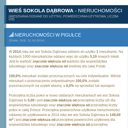
WIEŚ SOKOLA DĄBROWA
- NIERUCHOMOŚCI
(MIESZKANIA ODDANE DO UŻYTKU, POWIERZCHNIA UŻYTKOWA, LICZBA
IZB)
NIERUCHOMOŚCI W PIGUŁCE
(Źródło: GUS, 31.XII.2014)
W
2014
roku we wsi Sokola Dąbrowa oddano do użytku
1
mieszkanie. Na
każdych 1000 mieszkańców oddano więc do użytku
5,10
nowych lokali.
Jest to wartość
znacznie większa od
wartości dla województwa
lubuskiego oraz
znacznie większa od
średniej dla całej Polski.
100,0%
mieszkań zostało przeznaczonych na cele indywidualne. Wśród
mieszkań o przeznaczeniu indywidualnym
100,0%
zostało
przeznaczonych na użytek własny, a
0,0%
na sprzedaż lub wynajem.
Przeciętna liczba pokoi w nowo oddanych mieszkaniach we wsi Sokola
Dąbrowa to
5,00
i jest
znacznie większa od
przeciętnej liczby izb dla
województwa lubuskiego oraz
znacznie większa od
przeciętnej liczby
pokoi w całej Polsce. Przeciętna powierzchnia użytkowa nieruchomości
oddanej do użytkowania w 2014 roku we wsi Sokola Dąbrowa to
149,00
2
m
i jest
znacznie większa od
przeciętnej powierzchni użytkowej dla
województwa lubuskiego oraz
znacznie większa od
przeciętnej