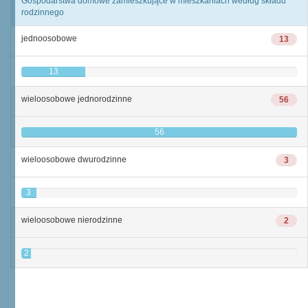
Gospodarstwa domowe zamieszkujące w mieszkaniach według składu
rodzinnego
jednoosobowe
13
13
wieloosobowe jednorodzinne
56
56
wieloosobowe dwurodzinne
3
3
wieloosobowe nierodzinne
2
2