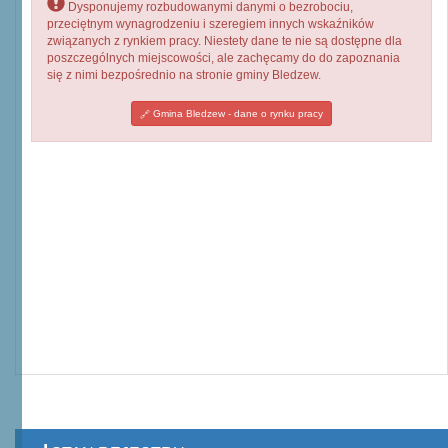
Dysponujemy rozbudowanymi danymi o bezrobociu,
przeciętnym wynagrodzeniu i szeregiem innych wskaźników
związanych z rynkiem pracy. Niestety dane te nie są dostępne dla
poszczególnych miejscowości, ale zachęcamy do do zapoznania
się z nimi bezpośrednio na stronie gminy Bledzew.
Gmina Bledzew - dane o rynku pracy