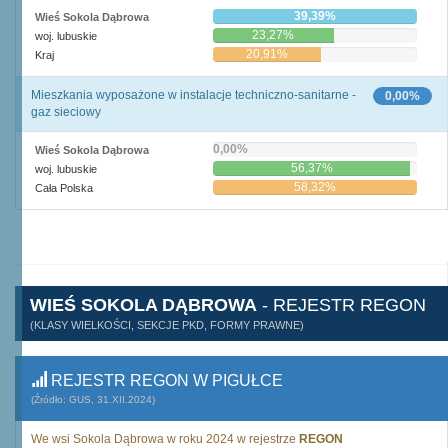
39,39%
Wieś Sokola Dąbrowa
23,27%
woj. lubuskie
20,91%
Kraj
Mieszkania wyposażone w instalacje techniczno-sanitarne -
0,00%
gaz sieciowy
0,00%
Wieś Sokola Dąbrowa
56,37%
woj. lubuskie
58,32%
Cała Polska
WIEŚ SOKOLA DĄBROWA
- REJESTR REGON
(KLASY WIELKOŚCI, SEKCJE PKD, FORMY PRAWNE)
REJESTR REGON W PIGUŁCE
(Źródło: GUS, 31.XII.2024)
We wsi Sokola Dąbrowa w roku 2024 w rejestrze
REGON