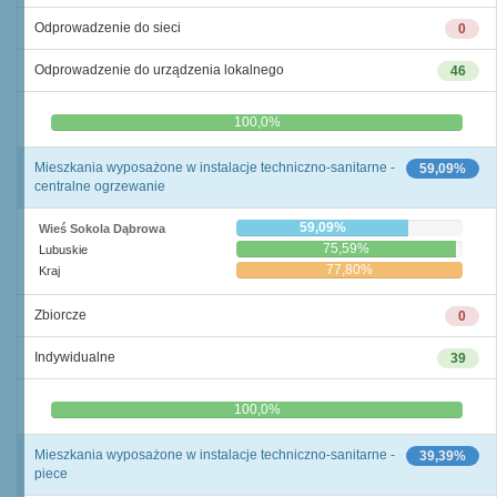
Odprowadzenie do sieci
0
Odprowadzenie do urządzenia lokalnego
46
0,0%
100,0%
Mieszkania wyposażone w instalacje techniczno-sanitarne -
59,09%
centralne ogrzewanie
59,09%
Wieś Sokola Dąbrowa
75,59%
Lubuskie
77,80%
Kraj
Zbiorcze
0
Indywidualne
39
0,0%
100,0%
Mieszkania wyposażone w instalacje techniczno-sanitarne -
39,39%
piece