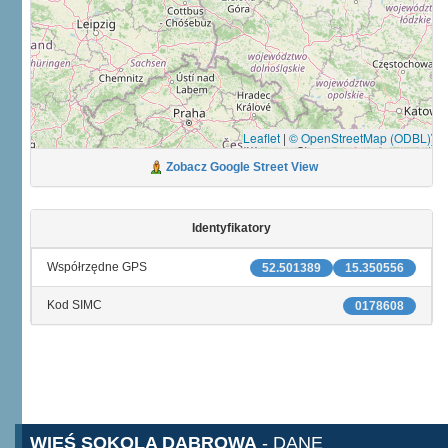
Leaflet
|
© OpenStreetMap (ODBL)
Zobacz Google Street View
Identyfikatory
Współrzędne GPS
52.501389
15.350556
Kod SIMC
0178608
WIEŚ SOKOLA DĄBROWA
- DANE