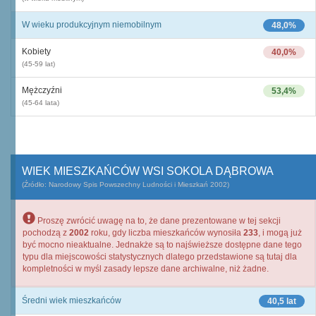
W wieku produkcyjnym niemobilnym
48,0%
Kobiety
40,0%
(45-59 lat)
Mężczyźni
53,4%
(45-64 lata)
WIEK MIESZKAŃCÓW WSI SOKOLA DĄBROWA
(Źródło: Narodowy Spis Powszechny Ludności i Mieszkań 2002)
Proszę zwrócić uwagę na to, że dane prezentowane w tej sekcji
pochodzą z
2002
roku, gdy liczba mieszkańców wynosiła
233
, i mogą już
być mocno nieaktualne. Jednakże są to najświeższe dostępne dane tego
typu dla miejscowości statystycznych dlatego przedstawione są tutaj dla
kompletności w myśl zasady lepsze dane archiwalne, niż żadne.
Średni wiek mieszkańców
40,5 lat