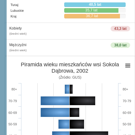
40,5 lat
Tutaj
35,7 lat
Lubuskie
36,7 lat
Kraj
Kobiety
43,3 lat
(średni wiek)
Mężczyźni
38,0 lat
(średni wiek)
Piramida wieku mieszkańców wsi Sokola
Dąbrowa, 2002
(Źródło: GUS)
80+
80+
70-79
70-79
60-69
60-69
50-59
50-59