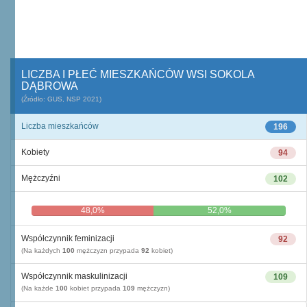
LICZBA I PŁEĆ MIESZKAŃCÓW WSI SOKOLA
DĄBROWA
(Źródło: GUS, NSP 2021)
Liczba mieszkańców
196
Kobiety
94
Mężczyźni
102
48,0%
52,0%
Współczynnik feminizacji
92
(Na każdych
100
mężczyzn przypada
92
kobiet)
Współczynnik maskulinizacji
109
(Na każde
100
kobiet przypada
109
mężczyzn)