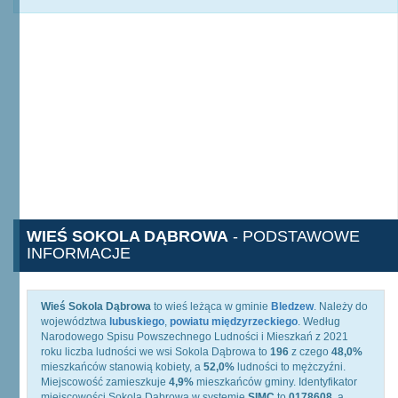
WIEŚ SOKOLA DĄBROWA
- PODSTAWOWE
INFORMACJE
Wieś Sokola Dąbrowa
to wieś leżąca w gminie
Bledzew
. Należy do
województwa
lubuskiego
,
powiatu międzyrzeckiego
. Według
Narodowego Spisu Powszechnego Ludności i Mieszkań z 2021
roku liczba ludności we wsi Sokola Dąbrowa to
196
z czego
48,0%
mieszkańców stanowią kobiety, a
52,0%
ludności to mężczyźni.
Miejscowość zamieszkuje
4,9%
mieszkańców gminy. Identyfikator
miejscowości Sokola Dąbrowa w systemie
SIMC
to
0178608
, a