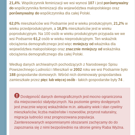
21,4%
. Współczynnik feminizacji we wsi wynosi
107
i jest
porównywalny
do
współczynnika feminizacji dla województwa małopolskiego oraz
porównywalny do
współczynnika dla całej Polski.
62,0%
mieszkańców wsi Podsarnie jest w wieku produkcyjnym,
21,2%
w
wieku przedprodukcyjnym, a
16,8%
mieszkańców jest w wieku
poprodukcyjnym. Na 100 osób w wieku produkcyjnym przypada we we
wsi Podsarnie
61,2
osób w wieku nieprodukcyjnym. Ten wskaźnik
obciążenia demograficznego jest więc
mniejszy od
wkażnika dla
województwa małopolskiego oraz
znacznie mniejszy od
wskażnika
obciążenia demograficznego dla całej Polski.
Według danych archiwalnych pochodzących z Narodowego Spisu
Powszechnego Ludności i Mieszkań w
2002
roku we wsi Podsarnie było
188
gospodarstw domowych. Wśród nich dominowały gospodarstwa
zamieszkałe przez
pięc lub więcej osób
- takich gospodarstw były
74
.
Dostępność danych demograficznych jest mocno ograniczona
dla miejscowości statystycznych. Na poziomie gminy dostępnych
jest znacznie więcej wskaźników m.in. aktualny wiek i stan cywilny
mieszkańców, liczba małżeństw i rozwodów, przyrost naturalny,
migracja ludności oraz prognozowana populacja.
Zainteresowanych wspomnianymi obszarami zachęcamy do do
zapoznania się z nimi bezpośrednio na stronie gminy Raba Wyżna.