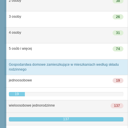
2 osoby
38
3 osoby
26
4 osoby
31
5 osób i więcej
74
Gospodarstwa domowe zamieszkujące w mieszkaniach według składu
rodzinnego
jednoosobowe
19
19
wieloosobowe jednorodzinne
137
137