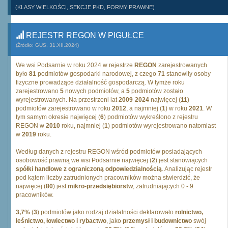
(KLASY WIELKOŚCI, SEKCJE PKD, FORMY PRAWNE)
REJESTR REGON W PIGUŁCE
(Źródło: GUS, 31.XII.2024)
We wsi Podsarnie w roku 2024 w rejestrze
REGON
zarejestrowanych
było
81
podmiotów gospodarki narodowej, z czego
71
stanowiły osoby
fizyczne prowadzące działalność gospodarczą. W tymże roku
zarejestrowano
5
nowych podmiotów, a
5
podmiotów zostało
wyrejestrowanych. Na przestrzeni lat
2009
-
2024
najwięcej (
11
)
podmiotów zarejestrowano w roku
2012
, a najmniej (
1
) w roku
2021
. W
tym samym okresie najwięcej (
6
) podmiotów wykreślono z rejestru
REGON w
2010
roku, najmniej (
1
) podmiotów wyrejestrowano natomiast
w
2019
roku.
Według danych z rejestru REGON wśród podmiotów posiadających
osobowość prawną we wsi Podsarnie najwięcej (
2
) jest stanowiących
spółki handlowe z ograniczoną odpowiedzialnością
. Analizując rejestr
pod kątem liczby zatrudnionych pracowników można stwierdzić, że
najwięcej (
80
) jest
mikro-przedsiębiorstw
, zatrudniających 0 - 9
pracowników.
3,7%
(
3
) podmiotów jako rodzaj działalności deklarowało
rolnictwo,
leśnictwo, łowiectwo i rybactwo
, jako
przemysł i budownictwo
swój