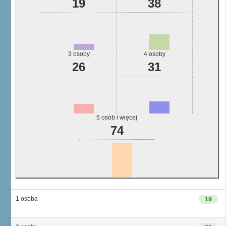
19
38
3 osoby
4 osoby
26
31
5 osób i więcej
74
1 osoba
19