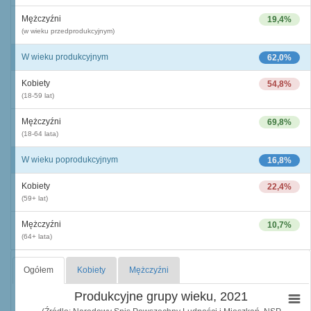
Mężczyźni
19,4%
(w wieku przedprodukcyjnym)
W wieku produkcyjnym
62,0%
Kobiety
54,8%
(18-59 lat)
Mężczyźni
69,8%
(18-64 lata)
W wieku poprodukcyjnym
16,8%
Kobiety
22,4%
(59+ lat)
Mężczyźni
10,7%
(64+ lata)
Ogółem
Kobiety
Mężczyźni
Produkcyjne grupy wieku, 2021