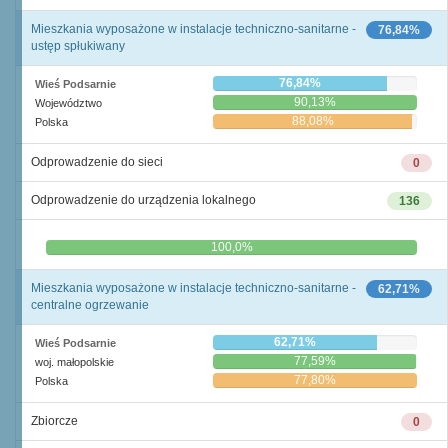
Mieszkania wyposażone w instalacje techniczno-sanitarne -
76,84%
ustęp spłukiwany
76,84%
Wieś Podsarnie
90,13%
Województwo
88,08%
Polska
Odprowadzenie do sieci
0
Odprowadzenie do urządzenia lokalnego
136
0,0%
100,0%
Mieszkania wyposażone w instalacje techniczno-sanitarne -
62,71%
centralne ogrzewanie
62,71%
Wieś Podsarnie
77,59%
woj. małopolskie
77,80%
Polska
Zbiorcze
0