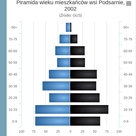
Piramida wieku mieszkańców wsi Podsarnie,
2002
(Źródło: GUS)
80+
80+
70-79
70-79
60-69
60-69
50-59
50-59
40-49
40-49
30-39
30-39
20-29
20-29
10-19
10-19
0-9
0-9
100
75
50
25
0
25
50
75
100