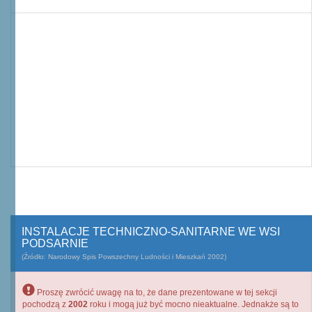
INSTALACJE TECHNICZNO-SANITARNE WE WSI
PODSARNIE
(Źródło: Narodowy Spis Powszechny Ludności i Mieszkań 2002)
Proszę zwrócić uwagę na to, że dane prezentowane w tej sekcji
pochodzą z
2002
roku i mogą już być mocno nieaktualne. Jednakże są to