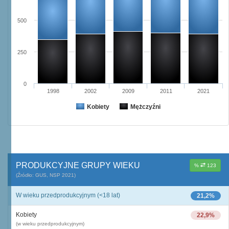
500
250
0
1998
2002
2009
2011
2021
Kobiety
Mężczyźni
PRODUKCYJNE GRUPY WIEKU
%
123
(Źródło: GUS, NSP 2021)
W wieku przedprodukcyjnym (<18 lat)
21,2%
Kobiety
22,9%
(w wieku przedprodukcyjnym)