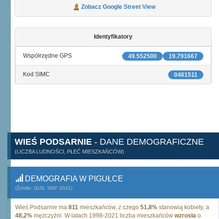
Zobacz Google Street View
Identyfikatory
Współrzędne GPS
49.552500
19.791667
Kod SIMC
0461511
WIEŚ PODSARNIE
- DANE DEMOGRAFICZNE
(LICZBA LUDNOŚCI, PŁEĆ MIESZKAŃCÓW)
DEMOGRAFIA W PIGUŁCE
(Źródło: GUS, NSP 2021)
Wieś Podsarnie ma
811
mieszkańców, z czego
51,8%
stanowią kobiety, a
48,2%
mężczyźni. W latach 1998-2021 liczba mieszkańców
wzrosła
o