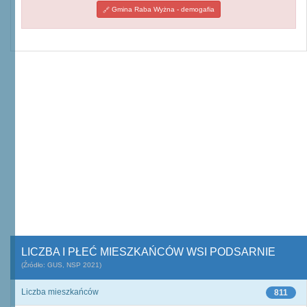
Gmina Raba Wyżna - demogafia
LICZBA I PŁEĆ MIESZKAŃCÓW WSI PODSARNIE
(Źródło: GUS, NSP 2021)
Liczba mieszkańców
811