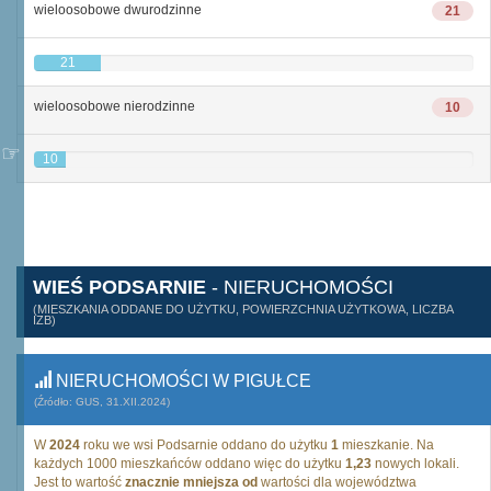
wieloosobowe dwurodzinne
21
21
wieloosobowe nierodzinne
10
10
WIEŚ PODSARNIE
- NIERUCHOMOŚCI
(MIESZKANIA ODDANE DO UŻYTKU, POWIERZCHNIA UŻYTKOWA, LICZBA
IZB)
NIERUCHOMOŚCI W PIGUŁCE
(Źródło: GUS, 31.XII.2024)
W
2024
roku we wsi Podsarnie oddano do użytku
1
mieszkanie. Na
każdych 1000 mieszkańców oddano więc do użytku
1,23
nowych lokali.
Jest to wartość
znacznie mniejsza od
wartości dla województwa