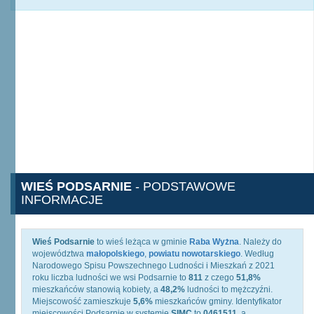
WIEŚ PODSARNIE
- PODSTAWOWE
INFORMACJE
Wieś Podsarnie
to wieś leżąca w gminie
Raba Wyżna
. Należy do
województwa
małopolskiego
,
powiatu nowotarskiego
. Według
Narodowego Spisu Powszechnego Ludności i Mieszkań z 2021
roku liczba ludności we wsi Podsarnie to
811
z czego
51,8%
mieszkańców stanowią kobiety, a
48,2%
ludności to mężczyźni.
Miejscowość zamieszkuje
5,6%
mieszkańców gminy. Identyfikator
miejscowości Podsarnie w systemie
SIMC
to
0461511
, a