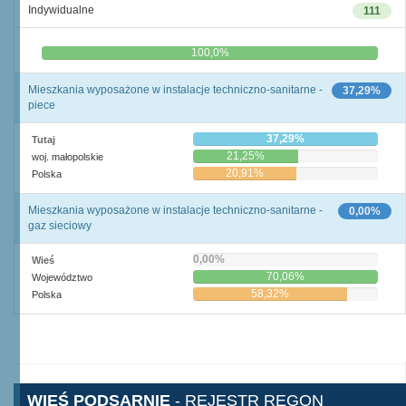
Indywidualne
111
0,0%
100,0%
Mieszkania wyposażone w instalacje techniczno-sanitarne -
37,29%
piece
37,29%
Tutaj
21,25%
woj. małopolskie
20,91%
Polska
Mieszkania wyposażone w instalacje techniczno-sanitarne -
0,00%
gaz sieciowy
0,00%
Wieś
70,06%
Województwo
58,32%
Polska
WIEŚ PODSARNIE
- REJESTR REGON