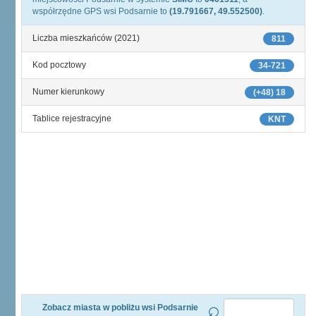
współrzędne GPS wsi Podsarnie to
(19.791667, 49.552500)
.
Liczba mieszkańców (2021)
811
Kod pocztowy
34-721
Numer kierunkowy
(+48) 18
Tablice rejestracyjne
KNT
Zobacz miasta w pobliżu wsi Podsarnie