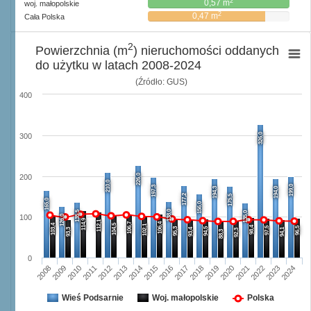
2
0,57 m
woj. małopolskie
2
0,47 m
Cała Polska
2
Powierzchnia (m
) nieruchomości oddanych
do użytku w latach 2008-2024
(Źródło: GUS)
400
326,0
300
226,0
200
210,0
199,0
197,3
194,3
194,0
177,2
175,5
165,0
156,0
138,0
135,5
135,0
126,0
100
114,9
112,1
106,7
106,4
103,4
104,5
102,1
98,4
97,5
96,5
95,3
94,5
93,3
93,4
94,1
92,3
88,3
0
2008
2009
2010
2011
2012
2013
2014
2015
2016
2017
2018
2019
2020
2021
2022
2023
2024
Wieś Podsarnie
Woj. małopolskie
Polska