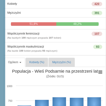
Kobiety
420
Mężczyźni
391
51,8%
48,2%
Współczynnik feminizacji
107
(Na każdych
100
mężczyzn przypada
107
kobiet)
Współczynnik maskulinizacji
93
(Na każde
100
kobiet przypada
93
mężczyzn)
Ogółem
Kobiety (%)
Mężczyźni (%)
Populacja - Wieś Podsarnie na przestrzeni lat
(Źródło: GUS)
1000
750