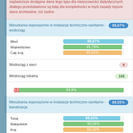
najświeższe dostępne dane tego typu dla miejscowości statystycznych
dlatego przedstawione są tutaj dla kompletności w myśl zasady lepsze
dane archiwalne, niż żadne.
Mieszkania wyposażone w instalacje techniczno-sanitarne -
98,87%
wodociąg
98,87%
Wieś
95,79%
Województwo
95,62%
Cały kraj
Wodociąg z sieci
9
Wodociąg lokalny
166
5,1%
94,9%
Mieszkania wyposażone w instalacje techniczno-sanitarne -
89,55%
kanalizacja
89,55%
Tutaj
95,06%
Małopolskie
94,20%
Kraj