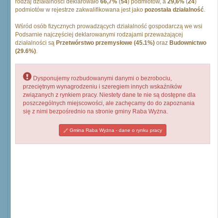
rodzaj działalności deklarowało
66,7%
(
54
) podmiotów, a
29,6%
(
24
)
podmiotów w rejestrze zakwalifikowana jest jako
pozostała działalność
.
Wśród osób fizycznych prowadzących działalność gospodarczą we wsi
Podsarnie najczęściej deklarowanymi rodzajami przeważającej
działalności są
Przetwórstwo przemysłowe (45.1%)
oraz
Budownictwo
(29.6%)
.
Dysponujemy rozbudowanymi danymi o bezrobociu,
przeciętnym wynagrodzeniu i szeregiem innych wskaźników
związanych z rynkiem pracy. Niestety dane te nie są dostępne dla
poszczególnych miejscowości, ale zachęcamy do do zapoznania
się z nimi bezpośrednio na stronie gminy Raba Wyżna.
Gmina Raba Wyżna - dane o rynku pracy