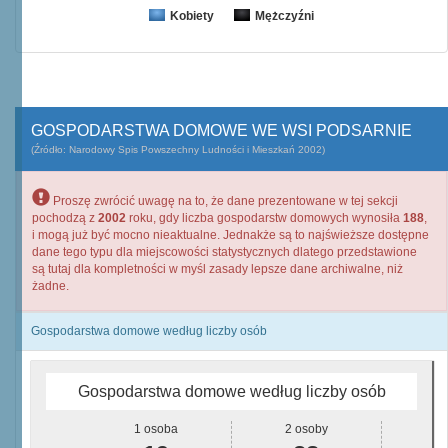
Kobiety
Mężczyźni
GOSPODARSTWA DOMOWE WE WSI PODSARNIE
(Źródło: Narodowy Spis Powszechny Ludności i Mieszkań 2002)
Proszę zwrócić uwagę na to, że dane prezentowane w tej sekcji
pochodzą z
2002
roku, gdy liczba gospodarstw domowych wynosiła
188
,
i mogą już być mocno nieaktualne. Jednakże są to najświeższe dostępne
dane tego typu dla miejscowości statystycznych dlatego przedstawione
są tutaj dla kompletności w myśl zasady lepsze dane archiwalne, niż
żadne.
Gospodarstwa domowe według liczby osób
Gospodarstwa domowe według liczby osób
1 osoba
2 osoby