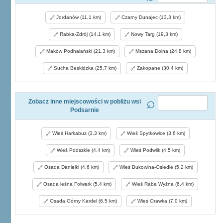
Jordanów (11,1 km)
Czarny Dunajec (13,3 km)
Rabka-Zdrój (14,1 km)
Nowy Targ (19,3 km)
Maków Podhalański (21,3 km)
Mszana Dolna (24,8 km)
Sucha Beskidzka (25,7 km)
Zakopane (30,4 km)
Zobacz inne miejscowości w pobliżu wsi
Podsarnie
Wieś Harkabuz (3,3 km)
Wieś Spytkowice (3,6 km)
Wieś Podszkle (4,4 km)
Wieś Podwilk (4,5 km)
Osada Danielki (4,6 km)
Wieś Bukowina-Osiedle (5,2 km)
Osada leśna Folwark (5,4 km)
Wieś Raba Wyżna (6,4 km)
Osada Górny Kardel (6,5 km)
Wieś Orawka (7,0 km)