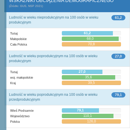
WSKAŹNIKI OBCIĄŻENIA DEMOGRAFICZNEGO
(Źródło: GUS, NSP 2021)
Ludność w wieku nieprodukcyjnym na 100 osób w wieku
61,2
produkcyjnym
61,2
Tutaj
68,0
Małopolskie
70,8
Cała Polska
Ludność w wieku poprodukcyjnym na 100 osób w wieku
27,0
produkcyjnym
27,0
Tutaj
35,6
woj. małopolskie
39,5
Kraj
Ludność w wieku poprodukcyjnym na 100 osób w wieku
79,1
przedprodukcyjnym
79,1
Wieś Podsarnie
110,1
Województwo
126,0
Polska