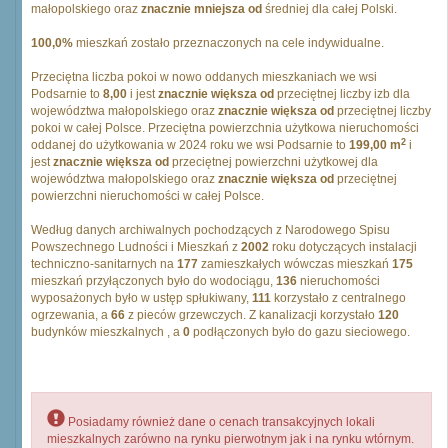
małopolskiego oraz
znacznie mniejsza od
średniej dla całej Polski.
100,0%
mieszkań zostało przeznaczonych na cele indywidualne.
Przeciętna liczba pokoi w nowo oddanych mieszkaniach we wsi
Podsarnie to
8,00
i jest
znacznie większa od
przeciętnej liczby izb dla
województwa małopolskiego oraz
znacznie większa od
przeciętnej liczby
pokoi w całej Polsce. Przeciętna powierzchnia użytkowa nieruchomości
2
oddanej do użytkowania w 2024 roku we wsi Podsarnie to
199,00 m
i
jest
znacznie większa od
przeciętnej powierzchni użytkowej dla
województwa małopolskiego oraz
znacznie większa od
przeciętnej
powierzchni nieruchomości w całej Polsce.
Według danych archiwalnych pochodzących z Narodowego Spisu
Powszechnego Ludności i Mieszkań z
2002
roku dotyczących instalacji
techniczno-sanitarnych na
177
zamieszkałych wówczas mieszkań
175
mieszkań przyłączonych było do wodociągu,
136
nieruchomości
wyposażonych było w ustęp spłukiwany,
111
korzystało z centralnego
ogrzewania, a
66
z pieców grzewczych. Z kanalizacji korzystało
120
budynków mieszkalnych , a
0
podłączonych było do gazu sieciowego.
Posiadamy również dane o cenach transakcyjnych lokali
mieszkalnych zarówno na rynku pierwotnym jak i na rynku wtórnym.