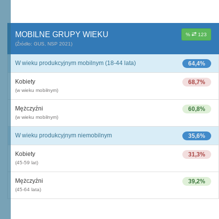
MOBILNE GRUPY WIEKU
%
123
(Źródło: GUS, NSP 2021)
W wieku produkcyjnym mobilnym (18-44 lata)
64,4%
Kobiety
68,7%
(w wieku mobilnym)
Mężczyźni
60,8%
(w wieku mobilnym)
W wieku produkcyjnym niemobilnym
35,6%
Kobiety
31,3%
(45-59 lat)
Mężczyźni
39,2%
(45-64 lata)