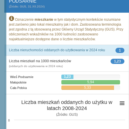
PODSARNIE
(Źródło: GUS, 31.XII.2024)
Oznaczenie
mieszkanie
w tym statystycznym kontekście rozumiane
jest zarówno jako lokal mieszkalny jak i dom. Zastosowana terminologia
jest zgodna z tą stosowaną przez Główny Urząd Statystyczny (GUS). Przy
obliczeniach wskaźników na 1000 ludności zastosowano
najaktualniejsze dostępne dane o liczbie mieszkańców.
Liczba nieruchomości oddanych do użytkowania w 2024 roku
1
Liczba mieszkań na 1000 mieszkańców
1,23
(oddanych do użytkowania w 2024 roku)
1,23
Wieś Podsarnie
5,94
Małopolskie
5,33
Cała Polska
Liczba mieszkań oddanych do użytku w
latach 2008-2024
(Źródło: GUS)
8