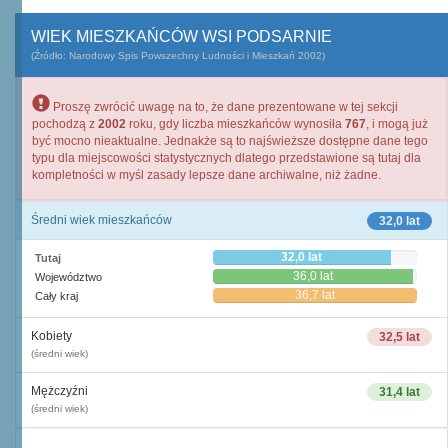
WIEK MIESZKAŃCÓW WSI PODSARNIE
(Źródło: Narodowy Spis Powszechny Ludności i Mieszkań 2002)
Proszę zwrócić uwagę na to, że dane prezentowane w tej sekcji
pochodzą z
2002
roku, gdy liczba mieszkańców wynosiła
767
, i mogą już
być mocno nieaktualne. Jednakże są to najświeższe dostępne dane tego
typu dla miejscowości statystycznych dlatego przedstawione są tutaj dla
kompletności w myśl zasady lepsze dane archiwalne, niż żadne.
Średni wiek mieszkańców
32,0 lat
32,0 lat
Tutaj
36,0 lat
Województwo
36,7 lat
Cały kraj
Kobiety
32,5 lat
(średni wiek)
Mężczyźni
31,4 lat
(średni wiek)