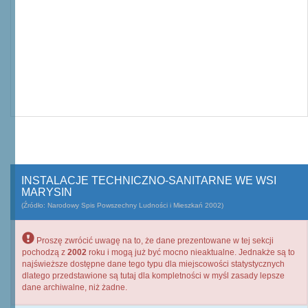
INSTALACJE TECHNICZNO-SANITARNE WE WSI
MARYSIN
(Źródło: Narodowy Spis Powszechny Ludności i Mieszkań 2002)
Proszę zwrócić uwagę na to, że dane prezentowane w tej sekcji
pochodzą z
2002
roku i mogą już być mocno nieaktualne. Jednakże są to
najświeższe dostępne dane tego typu dla miejscowości statystycznych
dlatego przedstawione są tutaj dla kompletności w myśl zasady lepsze
dane archiwalne, niż żadne.