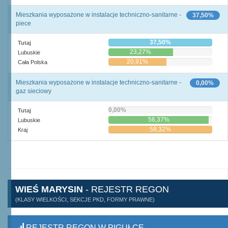
Mieszkania wyposażone w instalacje techniczno-sanitarne -
37,50%
piece
37,50%
Tutaj
23,27%
Lubuskie
20,91%
Cała Polska
Mieszkania wyposażone w instalacje techniczno-sanitarne -
0,00%
gaz sieciowy
0,00%
Tutaj
56,37%
Lubuskie
58,32%
Kraj
WIEŚ MARYSIN
- REJESTR REGON
(KLASY WIELKOŚCI, SEKCJE PKD, FORMY PRAWNE)
REJESTR REGON W PIGUŁCE