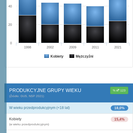
40
20
0
1998
2002
2009
2011
2021
Kobiety
Mężczyźni
PRODUKCYJNE GRUPY WIEKU
%
123
(Źródło: GUS, NSP 2021)
W wieku przedprodukcyjnym (<18 lat)
18,0%
Kobiety
15,4%
(w wieku przedprodukcyjnym)