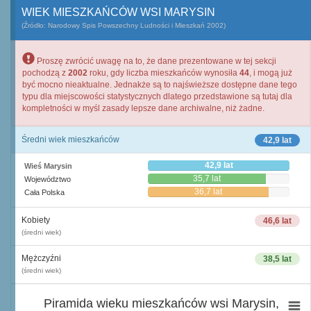
WIEK MIESZKAŃCÓW WSI MARYSIN
(Źródło: Narodowy Spis Powszechny Ludności i Mieszkań 2002)
Proszę zwrócić uwagę na to, że dane prezentowane w tej sekcji
pochodzą z
2002
roku, gdy liczba mieszkańców wynosiła
44
, i mogą już
być mocno nieaktualne. Jednakże są to najświeższe dostępne dane tego
typu dla miejscowości statystycznych dlatego przedstawione są tutaj dla
kompletności w myśl zasady lepsze dane archiwalne, niż żadne.
Średni wiek mieszkańców
42,9 lat
42,9 lat
Wieś Marysin
35,7 lat
Województwo
36,7 lat
Cała Polska
Kobiety
46,6 lat
(średni wiek)
Mężczyźni
38,5 lat
(średni wiek)
Piramida wieku mieszkańców wsi Marysin,