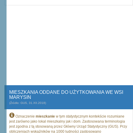
MIESZKANIA ODDANE DO UŻYTKOWANIA WE WSI
MARYSIN
(Źródło: GUS, 31.XII.2018)
Oznaczenie
mieszkanie
w tym statystycznym kontekście rozumiane
jest zarówno jako lokal mieszkalny jak i dom. Zastosowana terminologia
jest zgodna z tą stosowaną przez Główny Urząd Statystyczny (GUS). Przy
obliczeniach wskaźników na 1000 ludności zastosowano