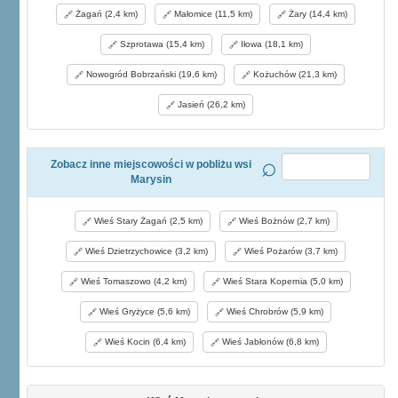
Żagań (2,4 km)
Małomice (11,5 km)
Żary (14,4 km)
Szprotawa (15,4 km)
Iłowa (18,1 km)
Nowogród Bobrzański (19,6 km)
Kożuchów (21,3 km)
Jasień (26,2 km)
Zobacz inne miejscowości w pobliżu wsi
Marysin
Wieś Stary Żagań (2,5 km)
Wieś Bożnów (2,7 km)
Wieś Dzietrzychowice (3,2 km)
Wieś Pożarów (3,7 km)
Wieś Tomaszowo (4,2 km)
Wieś Stara Kopernia (5,0 km)
Wieś Gryżyce (5,6 km)
Wieś Chrobrów (5,9 km)
Wieś Kocin (6,4 km)
Wieś Jabłonów (6,8 km)