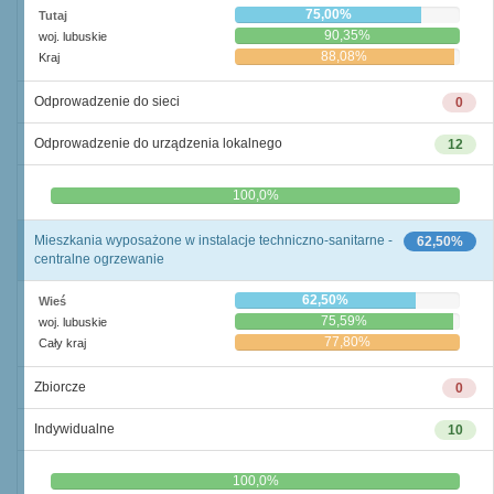
75,00%
Tutaj
90,35%
woj. lubuskie
88,08%
Kraj
Odprowadzenie do sieci
0
Odprowadzenie do urządzenia lokalnego
12
0,0%
100,0%
Mieszkania wyposażone w instalacje techniczno-sanitarne -
62,50%
centralne ogrzewanie
62,50%
Wieś
75,59%
woj. lubuskie
77,80%
Cały kraj
Zbiorcze
0
Indywidualne
10
0,0%
100,0%