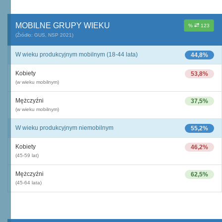
MOBILNE GRUPY WIEKU
%
123
(Źródło: GUS, NSP 2021)
W wieku produkcyjnym mobilnym (18-44 lata)
44,8%
Kobiety
53,8%
(w wieku mobilnym)
Mężczyźni
37,5%
(w wieku mobilnym)
W wieku produkcyjnym niemobilnym
55,2%
Kobiety
46,2%
(45-59 lat)
Mężczyźni
62,5%
(45-64 lata)