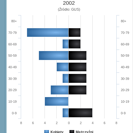
2002
(Źródło: GUS)
80+
80+
70-79
70-79
60-69
60-69
50-59
50-59
40-49
40-49
30-39
30-39
20-29
20-29
10-19
10-19
0-9
0-9
8
6
4
2
0
2
4
6
8
Kobiety
Mężczyźni