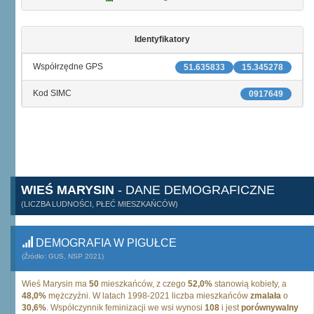
Identyfikatory
Współrzędne GPS
51.635833
15.345278
Kod SIMC
0917649
WIEŚ MARYSIN
- DANE DEMOGRAFICZNE
(LICZBA LUDNOŚCI, PŁEĆ MIESZKAŃCÓW)
DEMOGRAFIA W PIGUŁCE
(Źródło: GUS, NSP 2021)
Wieś Marysin ma
50
mieszkańców, z czego
52,0%
stanowią kobiety, a
48,0%
mężczyźni. W latach 1998-2021 liczba mieszkańców
zmalała
o
30,6%
. Współczynnik feminizacji we wsi wynosi
108
i jest
porównywalny