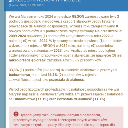
(Źródło: GUS, 31.XII.2024)
We wsi Marysin w roku 2024 w rejestrze
REGON
zarejestrowane były
3
podmioty gospodarki narodowej, z czego
3
stanowiły osoby fizyczne
prowadzące działalność gospodarczą. W tymże roku zarejestrowano
0
nowych podmiotów, a
1
podmiot został wyrejestrowany. Na przestrzeni lat
2009
-
2024
najwięcej (
1
) podmiotów zarejestrowano w roku
2022
, a
najmniej (
0
) w roku
2024
. W tym samym okresie najwięcej (
1
) podmiotów
wykreślono z rejestru REGON w
2024
roku, najmniej (
0
) podmiotów
wyrejestrowano natomiast w
2023
roku. Analizując rejestr pod kątem
liczby zatrudnionych pracowników można stwierdzić, że najwięcej (
3
) jest
mikro-przedsiębiorstw
, zatrudniających 0 - 9 pracowników.
33,3%
(
1
) podmiotów jako rodzaj działalności deklarowało
przemysł i
budownictwo
, natomiast
66,7%
(
2
) podmiotów w rejestrze
zakwalifikowana jest jako
pozostała działalność
.
Wśród osób fizycznych prowadzących działalność gospodarczą we wsi
Marysin najczęściej deklarowanymi rodzajami przeważającej działalności
są
Budownictwo (33.3%)
oraz
Pozostała działalność (33.3%)
.
Dysponujemy rozbudowanymi danymi o bezrobociu,
przeciętnym wynagrodzeniu i szeregiem innych wskaźników
związanych z rynkiem pracy. Niestety dane te nie są dostępne dla