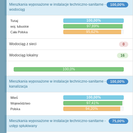
Mieszkania wyposażone w instalacje techniczno-sanitarne -
100,00%
wodociąg
100,00%
Tutaj
97,89%
woj. lubuskie
95,62%
Cała Polska
Wodociąg z sieci
0
Wodociąg lokalny
16
0,0%
100,0%
Mieszkania wyposażone w instalacje techniczno-sanitarne -
100,00%
kanalizacja
100,00%
Wieś
97,41%
Województwo
94,20%
Polska
Mieszkania wyposażone w instalacje techniczno-sanitarne -
75,00%
ustęp spłukiwany