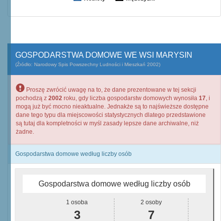
GOSPODARSTWA DOMOWE WE WSI MARYSIN
(Źródło: Narodowy Spis Powszechny Ludności i Mieszkań 2002)
Proszę zwrócić uwagę na to, że dane prezentowane w tej sekcji
pochodzą z
2002
roku, gdy liczba gospodarstw domowych wynosiła
17
, i
mogą już być mocno nieaktualne. Jednakże są to najświeższe dostępne
dane tego typu dla miejscowości statystycznych dlatego przedstawione
są tutaj dla kompletności w myśl zasady lepsze dane archiwalne, niż
żadne.
Gospodarstwa domowe według liczby osób
Gospodarstwa domowe według liczby osób
1 osoba
2 osoby
3
7