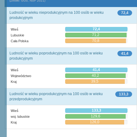
(Źródło: GUS, NSP 2021)
Ludność w wieku nieprodukcyjnym na 100 osób w wieku
72,4
produkcyjnym
72,4
Wieś
71,2
Lubuskie
70,8
Cała Polska
Ludność w wieku poprodukcyjnym na 100 osób w wieku
41,4
produkcyjnym
41,4
Wieś
40,2
Województwo
39,5
Kraj
Ludność w wieku poprodukcyjnym na 100 osób w wieku
133,3
przedprodukcyjnym
133,3
Wieś
129,6
woj. lubuskie
126,0
Kraj