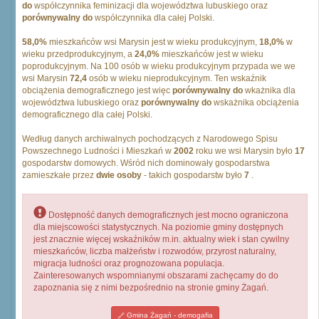
do
współczynnika feminizacji dla województwa lubuskiego oraz
porównywalny do
współczynnika dla całej Polski.
58,0%
mieszkańców wsi Marysin jest w wieku produkcyjnym,
18,0%
w
wieku przedprodukcyjnym, a
24,0%
mieszkańców jest w wieku
poprodukcyjnym. Na 100 osób w wieku produkcyjnym przypada we we
wsi Marysin
72,4
osób w wieku nieprodukcyjnym. Ten wskaźnik
obciążenia demograficznego jest więc
porównywalny do
wkażnika dla
województwa lubuskiego oraz
porównywalny do
wskażnika obciążenia
demograficznego dla całej Polski.
Według danych archiwalnych pochodzących z Narodowego Spisu
Powszechnego Ludności i Mieszkań w
2002
roku we wsi Marysin było
17
gospodarstw domowych. Wśród nich dominowały gospodarstwa
zamieszkałe przez
dwie osoby
- takich gospodarstw było
7
.
Dostępność danych demograficznych jest mocno ograniczona
dla miejscowości statystycznych. Na poziomie gminy dostępnych
jest znacznie więcej wskaźników m.in. aktualny wiek i stan cywilny
mieszkańców, liczba małżeństw i rozwodów, przyrost naturalny,
migracja ludności oraz prognozowana populacja.
Zainteresowanych wspomnianymi obszarami zachęcamy do do
zapoznania się z nimi bezpośrednio na stronie gminy Żagań.
Gmina Żagań - demogafia