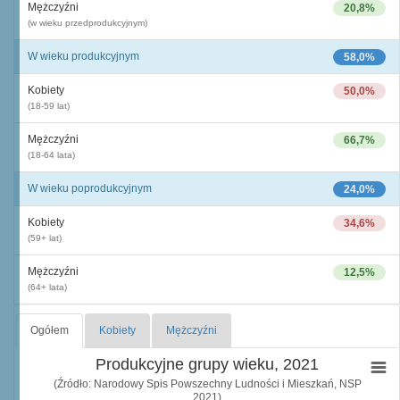
Mężczyźni
20,8%
(w wieku przedprodukcyjnym)
W wieku produkcyjnym
58,0%
Kobiety
50,0%
(18-59 lat)
Mężczyźni
66,7%
(18-64 lata)
W wieku poprodukcyjnym
24,0%
Kobiety
34,6%
(59+ lat)
Mężczyźni
12,5%
(64+ lata)
Ogółem
Kobiety
Mężczyźni
Produkcyjne grupy wieku, 2021
(Źródło: Narodowy Spis Powszechny Ludności i Mieszkań, NSP
2021)