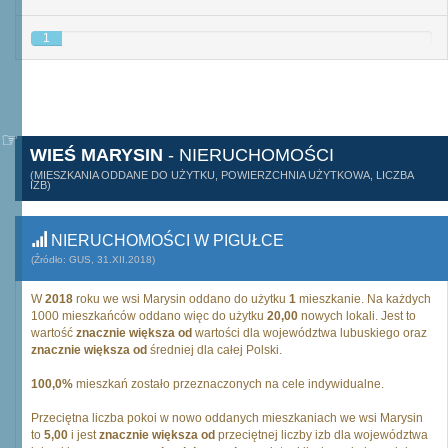
1
WIEŚ MARYSIN
- NIERUCHOMOŚCI
(MIESZKANIA ODDANE DO UŻYTKU, POWIERZCHNIA UŻYTKOWA, LICZBA
IZB)
NIERUCHOMOŚCI W PIGUŁCE
(Źródło: GUS, 31.XII.2018)
W
2018
roku we wsi Marysin oddano do użytku
1
mieszkanie. Na każdych
1000 mieszkańców oddano więc do użytku
20,00
nowych lokali. Jest to
wartość
znacznie większa od
wartości dla województwa lubuskiego oraz
znacznie większa od
średniej dla całej Polski.
100,0%
mieszkań zostało przeznaczonych na cele indywidualne.
Przeciętna liczba pokoi w nowo oddanych mieszkaniach we wsi Marysin
to
5,00
i jest
znacznie większa od
przeciętnej liczby izb dla województwa