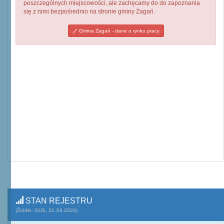
poszczególnych miejscowości, ale zachęcamy do do zapoznania
się z nimi bezpośrednio na stronie gminy Żagań.
Gmina Żagań - dane o rynku pracy
STAN REJESTRU
(Źródło: GUS, 31.XII.2024)