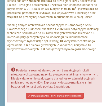
lubuskiego oraz
znacznie większa od
przeciętnej liczby pokoi w całej
Polsce. Przeciętna powierzchnia użytkowa nieruchomości oddanej do
2
użytkowania w 2018 roku we wsi Marysin to
96,00 m
i jest
większa od
przeciętnej powierzchni użytkowej dla województwa lubuskiego oraz
większa od
przeciętnej powierzchni nieruchomości w całej Polsce.
Według danych archiwalnych pochodzących z Narodowego Spisu
Powszechnego Ludności i Mieszkań z
2002
roku dotyczących instalacji
techniczno-sanitarnych na
16
zamieszkałych wówczas mieszkań
16
mieszkań przyłączonych było do wodociągu,
12
nieruchomości
wyposażonych było w ustęp spłukiwany,
10
korzystało z centralnego
ogrzewania, a
6
z pieców grzewczych. Z kanalizacji korzystało
16
budynków mieszkalnych , a
0
podłączonych było do gazu sieciowego.
Posiadamy również dane o cenach transakcyjnych lokali
mieszkalnych zarówno na rynku pierwotnym jak i na rynku wtórnym.
Niestety dane te nie są dostępne dla jednostek administracyjnych
mniejszych od powiatów. Zapraszamy do zapoznania się z nimi
bezpośrednio na stronie powiatu żagańskiego.
Powiat żagański - ceny transakcyjne mieszkań