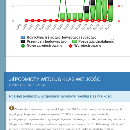
2
0,5
0
0
2009
2010
2011
2012
2013
2014
2015
2016
2017
2018
2019
2020
2021
2022
2023
2024
Rolnictwo, leśnictwo, łowiectwo i rybactwo
Przemysł i budownictwo
Pozostała działalność
Nowo zarejestrowane
Wyrejestrowane
PODMIOTY WEDŁUG KLAS WIELKOŚCI
(Źródło: GUS, 31.XII.2024)
Rozkład podmiotów gospodarki narodowej według klas wielkości
W związku z wprowadzonymi od 1 grudnia 2014 r. zmianami przepisów prawnych
regulujących sposób zasilania rejestru REGON informacjami o podmiotach
podlegających wpisowi do Krajowego Rejestru Sądowego, od danych według stanu na
31 grudnia 2014 r. istnieje możliwość wystąpienia w rejestrze REGON niewypełnionych
pozycji dotyczących przewidywanej liczby pracujących, adresu siedziby, rodzaju