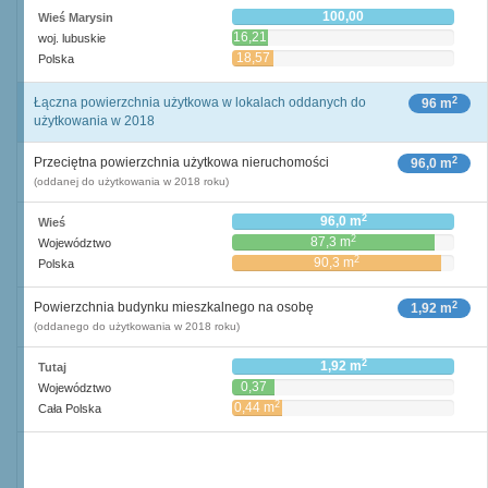
100,00
Wieś Marysin
16,21
woj. lubuskie
18,57
Polska
2
Łączna powierzchnia użytkowa w lokalach oddanych do
96 m
użytkowania w 2018
2
Przeciętna powierzchnia użytkowa nieruchomości
96,0 m
(oddanej do użytkowania w 2018 roku)
2
96,0 m
Wieś
2
87,3 m
Województwo
2
90,3 m
Polska
2
Powierzchnia budynku mieszkalnego na osobę
1,92 m
(oddanego do użytkowania w 2018 roku)
2
1,92 m
Tutaj
0,37
Województwo
2
m
2
0,44 m
Cała Polska