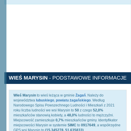
WIEŚ MARYSIN
- PODSTAWOWE INFORMACJE
Wieś Marysin
to wieś leżąca w gminie
Żagań
. Należy do
województwa
lubuskiego
,
powiatu żagańskiego
. Według
Narodowego Spisu Powszechnego Ludności i Mieszkań z 2021
roku liczba ludności we wsi Marysin to
50
z czego
52,0%
mieszkańców stanowią kobiety, a
48,0%
ludności to mężczyźni.
Miejscowość zamieszkuje
0,7%
mieszkańców gminy. Identyfikator
miejscowości Marysin w systemie
SIMC
to
0917649
, a współrzędne
GPS wsi Marysin to
(15.345278, 51.635833)
.