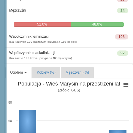
Mężczyźni
24
52,0%
48,0%
Współczynnik feminizacji
108
(Na każdych
100
mężczyzn przypada
108
kobiet)
Współczynnik maskulinizacji
92
(Na każde
100
kobiet przypada
92
mężczyzn)
Ogółem
Kobiety (%)
Mężczyźni (%)
Populacja - Wieś Marysin na przestrzeni lat
(Źródło: GUS)
80
60