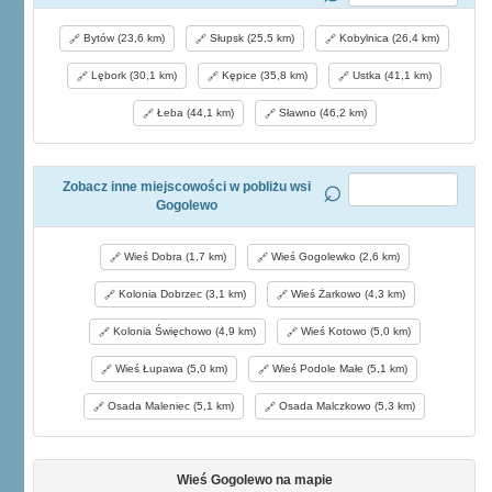
Bytów (23,6 km)
Słupsk (25,5 km)
Kobylnica (26,4 km)
Lębork (30,1 km)
Kępice (35,8 km)
Ustka (41,1 km)
Łeba (44,1 km)
Sławno (46,2 km)
Zobacz inne miejscowości w pobliżu wsi
Gogolewo
Wieś Dobra (1,7 km)
Wieś Gogolewko (2,6 km)
Kolonia Dobrzec (3,1 km)
Wieś Żarkowo (4,3 km)
Kolonia Święchowo (4,9 km)
Wieś Kotowo (5,0 km)
Wieś Łupawa (5,0 km)
Wieś Podole Małe (5,1 km)
Osada Maleniec (5,1 km)
Osada Malczkowo (5,3 km)
Wieś Gogolewo na mapie