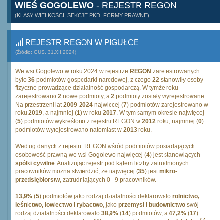
WIEŚ GOGOLEWO
- REJESTR REGON
(KLASY WIELKOŚCI, SEKCJE PKD, FORMY PRAWNE)
REJESTR REGON W PIGUŁCE
(Źródło: GUS, 31.XII.2024)
We wsi Gogolewo w roku 2024 w rejestrze
REGON
zarejestrowanych
było
36
podmiotów gospodarki narodowej, z czego
22
stanowiły osoby
fizyczne prowadzące działalność gospodarczą. W tymże roku
zarejestrowano
2
nowe podmioty, a
2
podmioty zostały wyrejestrowane.
Na przestrzeni lat
2009
-
2024
najwięcej (
7
) podmiotów zarejestrowano w
roku
2019
, a najmniej (
1
) w roku
2017
. W tym samym okresie najwięcej
(
5
) podmiotów wykreślono z rejestru REGON w
2012
roku, najmniej (
0
)
podmiotów wyrejestrowano natomiast w
2013
roku.
Według danych z rejestru REGON wśród podmiotów posiadających
osobowość prawną we wsi Gogolewo najwięcej (
4
) jest stanowiących
spólki cywilne
. Analizując rejestr pod kątem liczby zatrudnionych
pracowników można stwierdzić, że najwięcej (
35
) jest
mikro-
przedsiębiorstw
, zatrudniających 0 - 9 pracowników.
13,9%
(
5
) podmiotów jako rodzaj działalności deklarowało
rolnictwo,
leśnictwo, łowiectwo i rybactwo
, jako
przemysł i budownictwo
swój
rodzaj działalności deklarowało
38,9%
(
14
) podmiotów, a
47,2%
(
17
)