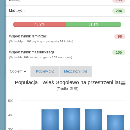
195
Mężczyźni
204
48,9%
51,1%
Współczynnik feminizacji
96
(Na każdych
100
mężczyzn przypada
96
kobiet)
Współczynnik maskulinizacji
105
(Na każde
100
kobiet przypada
105
mężczyzn)
Ogółem
Kobiety (%)
Mężczyźni (%)
Populacja - Wieś Gogolewo na przestrzeni lat
(Źródło: GUS)
500
400
300