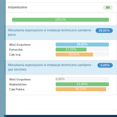
Indywidualne
89
0,0%
100,0%
Mieszkania wyposażone w instalacje techniczno-sanitarne -
29,92%
piece
29,92%
Wieś Gogolewo
17,25%
Pomorskie
20,91%
Cały kraj
Mieszkania wyposażone w instalacje techniczno-sanitarne -
0,00%
gaz sieciowy
0,00%
Wieś Gogolewo
61,60%
Województwo
58,32%
Cała Polska