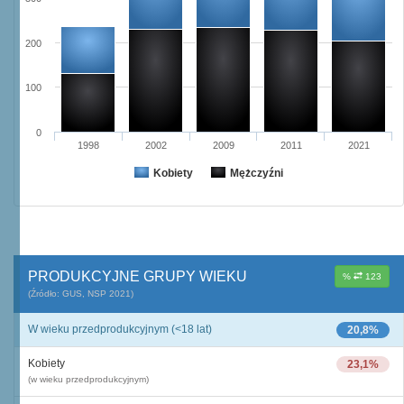
200
100
0
1998
2002
2009
2011
2021
Kobiety
Mężczyźni
PRODUKCYJNE GRUPY WIEKU
%
123
(Źródło: GUS, NSP 2021)
W wieku przedprodukcyjnym (<18 lat)
20,8%
Kobiety
23,1%
(w wieku przedprodukcyjnym)