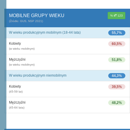
MOBILNE GRUPY WIEKU
%
123
(Źródło: GUS, NSP 2021)
W wieku produkcyjnym mobilnym (18-44 lata)
55,7%
Kobiety
60,5%
(w wieku mobilnym)
Mężczyźni
51,8%
(w wieku mobilnym)
W wieku produkcyjnym niemobilnym
44,3%
Kobiety
39,5%
(45-59 lat)
Mężczyźni
48,2%
(45-64 lata)