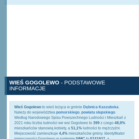
WIEŚ GOGOLEWO
- PODSTAWOWE
INFORMACJE
Wieś Gogolewo
to wieś leżąca w gminie
Dębnica Kaszubska
.
Należy do województwa
pomorskiego
,
powiatu słupskiego
.
Według Narodowego Spisu Powszechnego Ludności i Mieszkań z
2021 roku liczba ludności we wsi Gogolewo to
399
z czego
48,9%
mieszkańców stanowią kobiety, a
51,1%
ludności to mężczyźni.
Miejscowość zamieszkuje
4,4%
mieszkańców gminy. Identyfikator
miejscowości Gogolewo w systemie
SIMC
to
0741937
, a