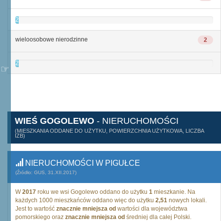
2
wieloosobowe nierodzinne
2
2
WIEŚ GOGOLEWO
- NIERUCHOMOŚCI
(MIESZKANIA ODDANE DO UŻYTKU, POWIERZCHNIA UŻYTKOWA, LICZBA
IZB)
NIERUCHOMOŚCI W PIGUŁCE
(Źródło: GUS, 31.XII.2017)
W
2017
roku we wsi Gogolewo oddano do użytku
1
mieszkanie. Na
każdych 1000 mieszkańców oddano więc do użytku
2,51
nowych lokali.
Jest to wartość
znacznie mniejsza od
wartości dla województwa
pomorskiego oraz
znacznie mniejsza od
średniej dla całej Polski.