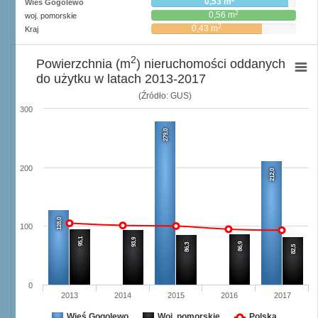
0,53 m
Wieś Gogolewo
2
0,56 m
woj. pomorskie
2
0,43 m
Kraj
2
Powierzchnia (m
) nieruchomości oddanych
do użytku w latach 2013-2017
(Źródło: GUS)
300
279,0
200
212,0
128,0
100
95,1
93,9
86,9
86,3
82,5
0
2013
2014
2015
2016
2017
Wieś Gogolewo
Woj. pomorskie
Polska