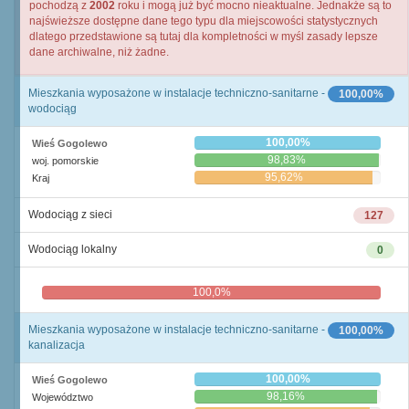
pochodzą z
2002
roku i mogą już być mocno nieaktualne. Jednakże są to
najświeższe dostępne dane tego typu dla miejscowości statystycznych
dlatego przedstawione są tutaj dla kompletności w myśl zasady lepsze
dane archiwalne, niż żadne.
Mieszkania wyposażone w instalacje techniczno-sanitarne -
100,00%
wodociąg
100,00%
Wieś Gogolewo
98,83%
woj. pomorskie
95,62%
Kraj
Wodociąg z sieci
127
Wodociąg lokalny
0
100,0%
0,0%
Mieszkania wyposażone w instalacje techniczno-sanitarne -
100,00%
kanalizacja
100,00%
Wieś Gogolewo
98,16%
Województwo