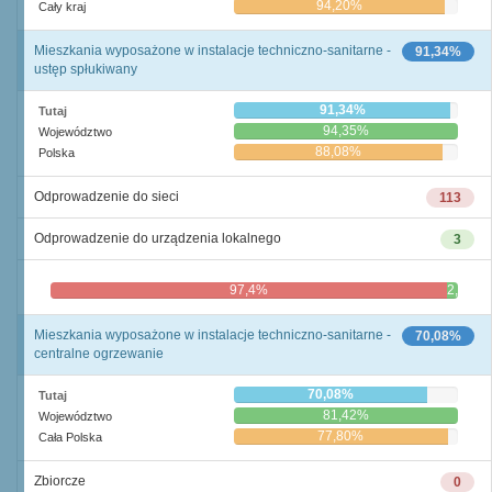
94,20%
Cały kraj
Mieszkania wyposażone w instalacje techniczno-sanitarne -
91,34%
ustęp spłukiwany
91,34%
Tutaj
94,35%
Województwo
88,08%
Polska
Odprowadzenie do sieci
113
Odprowadzenie do urządzenia lokalnego
3
97,4%
2,6%
Mieszkania wyposażone w instalacje techniczno-sanitarne -
70,08%
centralne ogrzewanie
70,08%
Tutaj
81,42%
Województwo
77,80%
Cała Polska
Zbiorcze
0