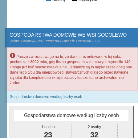
GOSPODARSTWA DOMOWE WE WSI GOGOLEWO
(Źródło: Narodowy Spis Powszechny Ludności i Mieszkań 2002)
Proszę zwrócić uwagę na to, że dane prezentowane w tej sekcji
pochodzą z
2002
roku, gdy liczba gospodarstw domowych wynosiła
140
,
i mogą już być mocno nieaktualne. Jednakże są to najświeższe dostępne
dane tego typu dla miejscowości statystycznych dlatego przedstawione
są tutaj dla kompletności w myśl zasady lepsze dane archiwalne, niż
żadne.
Gospodarstwa domowe według liczby osób
Gospodarstwa domowe według liczby osób
1 osoba
2 osoby
23
32