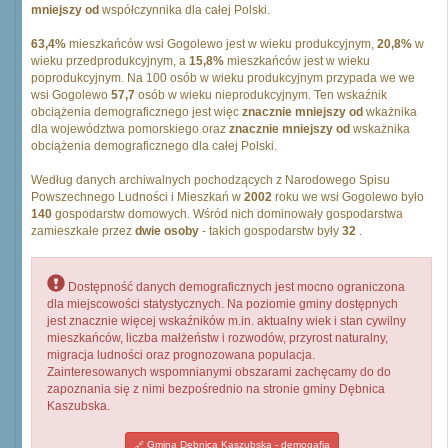
mniejszy od
współczynnika dla całej Polski.
63,4%
mieszkańców wsi Gogolewo jest w wieku produkcyjnym,
20,8%
w
wieku przedprodukcyjnym, a
15,8%
mieszkańców jest w wieku
poprodukcyjnym. Na 100 osób w wieku produkcyjnym przypada we we
wsi Gogolewo
57,7
osób w wieku nieprodukcyjnym. Ten wskaźnik
obciążenia demograficznego jest więc
znacznie mniejszy od
wkażnika
dla województwa pomorskiego oraz
znacznie mniejszy od
wskażnika
obciążenia demograficznego dla całej Polski.
Według danych archiwalnych pochodzących z Narodowego Spisu
Powszechnego Ludności i Mieszkań w
2002
roku we wsi Gogolewo było
140
gospodarstw domowych. Wśród nich dominowały gospodarstwa
zamieszkałe przez
dwie osoby
- takich gospodarstw były
32
.
Dostępność danych demograficznych jest mocno ograniczona
dla miejscowości statystycznych. Na poziomie gminy dostępnych
jest znacznie więcej wskaźników m.in. aktualny wiek i stan cywilny
mieszkańców, liczba małżeństw i rozwodów, przyrost naturalny,
migracja ludności oraz prognozowana populacja.
Zainteresowanych wspomnianymi obszarami zachęcamy do do
zapoznania się z nimi bezpośrednio na stronie gminy Dębnica
Kaszubska.
Gmina Dębnica Kaszubska - demogafia