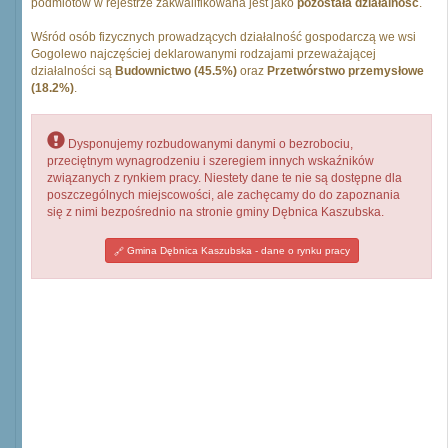
podmiotów w rejestrze zakwalifikowana jest jako
pozostała działalność
.
Wśród osób fizycznych prowadzących działalność gospodarczą we wsi
Gogolewo najczęściej deklarowanymi rodzajami przeważającej
działalności są
Budownictwo (45.5%)
oraz
Przetwórstwo przemysłowe
(18.2%)
.
Dysponujemy rozbudowanymi danymi o bezrobociu,
przeciętnym wynagrodzeniu i szeregiem innych wskaźników
związanych z rynkiem pracy. Niestety dane te nie są dostępne dla
poszczególnych miejscowości, ale zachęcamy do do zapoznania
się z nimi bezpośrednio na stronie gminy Dębnica Kaszubska.
Gmina Dębnica Kaszubska - dane o rynku pracy