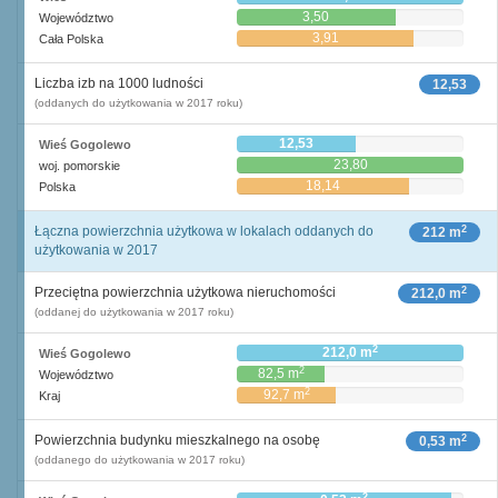
3,50
Województwo
3,91
Cała Polska
Liczba izb na 1000 ludności
12,53
(oddanych do użytkowania w 2017 roku)
12,53
Wieś Gogolewo
23,80
woj. pomorskie
18,14
Polska
2
Łączna powierzchnia użytkowa w lokalach oddanych do
212 m
użytkowania w 2017
2
Przeciętna powierzchnia użytkowa nieruchomości
212,0 m
(oddanej do użytkowania w 2017 roku)
2
212,0 m
Wieś Gogolewo
2
82,5 m
Województwo
2
92,7 m
Kraj
2
Powierzchnia budynku mieszkalnego na osobę
0,53 m
(oddanego do użytkowania w 2017 roku)
2