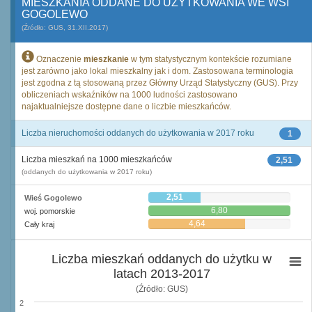
MIESZKANIA ODDANE DO UŻYTKOWANIA WE WSI
GOGOLEWO
(Źródło: GUS, 31.XII.2017)
Oznaczenie
mieszkanie
w tym statystycznym kontekście rozumiane
jest zarówno jako lokal mieszkalny jak i dom. Zastosowana terminologia
jest zgodna z tą stosowaną przez Główny Urząd Statystyczny (GUS). Przy
obliczeniach wskaźników na 1000 ludności zastosowano
najaktualniejsze dostępne dane o liczbie mieszkańców.
Liczba nieruchomości oddanych do użytkowania w 2017 roku
1
Liczba mieszkań na 1000 mieszkańców
2,51
(oddanych do użytkowania w 2017 roku)
2,51
Wieś Gogolewo
6,80
woj. pomorskie
4,64
Cały kraj
Liczba mieszkań oddanych do użytku w
latach 2013-2017
(Źródło: GUS)
2