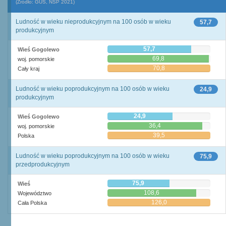
(Źródło: GUS, NSP 2021)
Ludność w wieku nieprodukcyjnym na 100 osób w wieku
57,7
produkcyjnym
57,7
Wieś Gogolewo
69,8
woj. pomorskie
70,8
Cały kraj
Ludność w wieku poprodukcyjnym na 100 osób w wieku
24,9
produkcyjnym
24,9
Wieś Gogolewo
36,4
woj. pomorskie
39,5
Polska
Ludność w wieku poprodukcyjnym na 100 osób w wieku
75,9
przedprodukcyjnym
75,9
Wieś
108,6
Województwo
126,0
Cała Polska