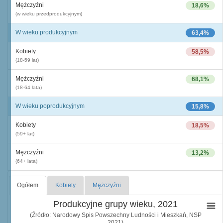
Mężczyźni
18,6%
(w wieku przedprodukcyjnym)
W wieku produkcyjnym
63,4%
Kobiety
58,5%
(18-59 lat)
Mężczyźni
68,1%
(18-64 lata)
W wieku poprodukcyjnym
15,8%
Kobiety
18,5%
(59+ lat)
Mężczyźni
13,2%
(64+ lata)
Ogółem
Kobiety
Mężczyźni
Produkcyjne grupy wieku, 2021
(Źródło: Narodowy Spis Powszechny Ludności i Mieszkań, NSP
2021)