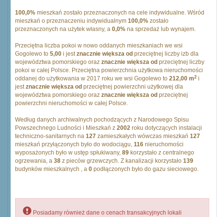
100,0%
mieszkań zostało przeznaczonych na cele indywidualne. Wśród
mieszkań o przeznaczeniu indywidualnym
100,0%
zostało
przeznaczonych na użytek własny, a
0,0%
na sprzedaż lub wynajem.
Przeciętna liczba pokoi w nowo oddanych mieszkaniach we wsi
Gogolewo to
5,00
i jest
znacznie większa od
przeciętnej liczby izb dla
województwa pomorskiego oraz
znacznie większa od
przeciętnej liczby
pokoi w całej Polsce. Przeciętna powierzchnia użytkowa nieruchomości
2
oddanej do użytkowania w 2017 roku we wsi Gogolewo to
212,00 m
i
jest
znacznie większa od
przeciętnej powierzchni użytkowej dla
województwa pomorskiego oraz
znacznie większa od
przeciętnej
powierzchni nieruchomości w całej Polsce.
Według danych archiwalnych pochodzących z Narodowego Spisu
Powszechnego Ludności i Mieszkań z
2002
roku dotyczących instalacji
techniczno-sanitarnych na
127
zamieszkałych wówczas mieszkań
127
mieszkań przyłączonych było do wodociągu,
116
nieruchomości
wyposażonych było w ustęp spłukiwany,
89
korzystało z centralnego
ogrzewania, a
38
z pieców grzewczych. Z kanalizacji korzystało
139
budynków mieszkalnych , a
0
podłączonych było do gazu sieciowego.
Posiadamy również dane o cenach transakcyjnych lokali