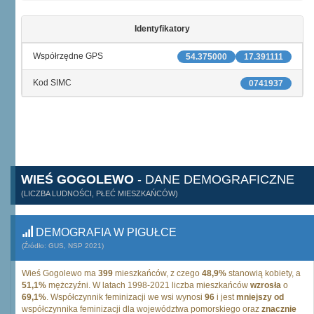
Identyfikatory
Współrzędne GPS
54.375000
17.391111
Kod SIMC
0741937
WIEŚ GOGOLEWO
- DANE DEMOGRAFICZNE
(LICZBA LUDNOŚCI, PŁEĆ MIESZKAŃCÓW)
DEMOGRAFIA W PIGUŁCE
(Źródło: GUS, NSP 2021)
Wieś Gogolewo ma
399
mieszkańców, z czego
48,9%
stanowią kobiety, a
51,1%
mężczyźni. W latach 1998-2021 liczba mieszkańców
wzrosła
o
69,1%
. Współczynnik feminizacji we wsi wynosi
96
i jest
mniejszy od
współczynnika feminizacji dla województwa pomorskiego oraz
znacznie