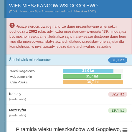
WIEK MIESZKAŃCÓW WSI GOGOLEWO
(Źródło: Narodowy Spis Powszechny Ludności i Mieszkań 2002)
Proszę zwrócić uwagę na to, że dane prezentowane w tej sekcji
pochodzą z
2002
roku, gdy liczba mieszkańców wynosiła
439
, i mogą już
być mocno nieaktualne. Jednakże są to najświeższe dostępne dane tego
typu dla miejscowości statystycznych dlatego przedstawione są tutaj dla
kompletności w myśl zasady lepsze dane archiwalne, niż żadne.
Średni wiek mieszkańców
31,0 lat
31,0 lat
Wieś Gogolewo
35,7 lat
woj. pomorskie
36,7 lat
Cała Polska
Kobiety
32,7 lat
(średni wiek)
Mężczyźni
29,4 lat
(średni wiek)
Piramida wieku mieszkańców wsi Gogolewo,