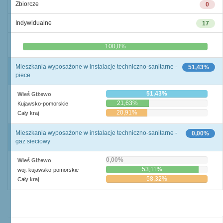
Zbiorcze
0
Indywidualne
17
0,0%
100,0%
Mieszkania wyposażone w instalacje techniczno-sanitarne -
51,43%
piece
51,43%
Wieś Giżewo
21,63%
Kujawsko-pomorskie
20,91%
Cały kraj
Mieszkania wyposażone w instalacje techniczno-sanitarne -
0,00%
gaz sieciowy
0,00%
Wieś Giżewo
53,11%
woj. kujawsko-pomorskie
58,32%
Cały kraj