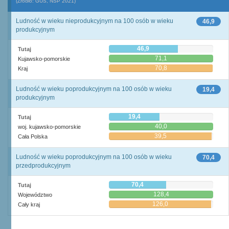
(Źródło: GUS, NSP 2021)
Ludność w wieku nieprodukcyjnym na 100 osób w wieku
46,9
produkcyjnym
46,9
Tutaj
71,1
Kujawsko-pomorskie
70,8
Kraj
Ludność w wieku poprodukcyjnym na 100 osób w wieku
19,4
produkcyjnym
19,4
Tutaj
40,0
woj. kujawsko-pomorskie
39,5
Cała Polska
Ludność w wieku poprodukcyjnym na 100 osób w wieku
70,4
przedprodukcyjnym
70,4
Tutaj
128,4
Województwo
126,0
Cały kraj