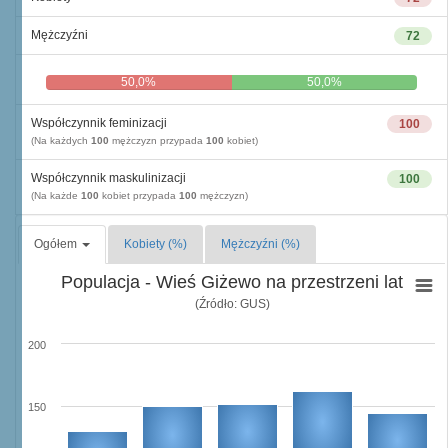
Mężczyźni
72
50,0%
50,0%
Współczynnik feminizacji
100
(Na każdych
100
mężczyzn przypada
100
kobiet)
Współczynnik maskulinizacji
100
(Na każde
100
kobiet przypada
100
mężczyzn)
Ogółem
Kobiety (%)
Mężczyźni (%)
Populacja - Wieś Giżewo na przestrzeni lat
(Źródło: GUS)
200
150