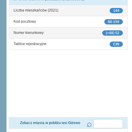
Liczba mieszkańców (2021)
144
Kod pocztowy
88-150
Numer kierunkowy
(+48) 52
Tablice rejestracyjne
CIN
Zobacz miasta w pobliżu wsi Giżewo