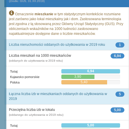
(Źródło: GUS, 31.XII.2019)
Oznaczenie
mieszkanie
w tym statystycznym kontekście rozumiane
jest zarówno jako lokal mieszkalny jak i dom. Zastosowana terminologia
jest zgodna z tą stosowaną przez Główny Urząd Statystyczny (GUS). Przy
obliczeniach wskaźników na 1000 ludności zastosowano
najaktualniejsze dostępne dane o liczbie mieszkańców.
Liczba nieruchomości oddanych do użytkowania w 2019 roku
1
Liczba mieszkań na 1000 mieszkańców
6,94
(oddanych do użytkowania w 2019 roku)
6,94
Tutaj
3,90
Kujawsko-pomorskie
5,40
Polska
Łączna liczba izb w mieszkaniach oddanych do użytkowania w
5
2019
Przeciętna liczba izb w lokalu
5,00
(oddanego do użytkowania w 2019 roku)
5,00
Tutaj