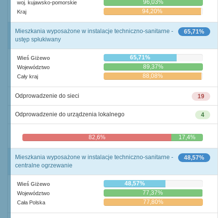
96,03%
woj. kujawsko-pomorskie
94,20%
Kraj
Mieszkania wyposażone w instalacje techniczno-sanitarne -
65,71%
ustęp spłukiwany
65,71%
Wieś Giżewo
89,37%
Województwo
88,08%
Cały kraj
Odprowadzenie do sieci
19
Odprowadzenie do urządzenia lokalnego
4
82,6%
17,4%
Mieszkania wyposażone w instalacje techniczno-sanitarne -
48,57%
centralne ogrzewanie
48,57%
Wieś Giżewo
77,37%
Województwo
77,80%
Cała Polska