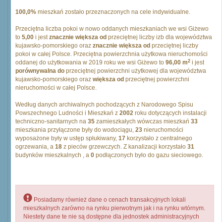
100,0%
mieszkań zostało przeznaczonych na cele indywidualne.
Przeciętna liczba pokoi w nowo oddanych mieszkaniach we wsi Giżewo
to
5,00
i jest
znacznie większa od
przeciętnej liczby izb dla województwa
kujawsko-pomorskiego oraz
znacznie większa od
przeciętnej liczby
pokoi w całej Polsce. Przeciętna powierzchnia użytkowa nieruchomości
2
oddanej do użytkowania w 2019 roku we wsi Giżewo to
96,00 m
i jest
porównywalna do
przeciętnej powierzchni użytkowej dla województwa
kujawsko-pomorskiego oraz
większa od
przeciętnej powierzchni
nieruchomości w całej Polsce.
Według danych archiwalnych pochodzących z Narodowego Spisu
Powszechnego Ludności i Mieszkań z
2002
roku dotyczących instalacji
techniczno-sanitarnych na
35
zamieszkałych wówczas mieszkań
33
mieszkania przyłączone były do wodociągu,
23
nieruchomości
wyposażone były w ustęp spłukiwany,
17
korzystało z centralnego
ogrzewania, a
18
z pieców grzewczych. Z kanalizacji korzystało
31
budynków mieszkalnych , a
0
podłączonych było do gazu sieciowego.
Posiadamy również dane o cenach transakcyjnych lokali
mieszkalnych zarówno na rynku pierwotnym jak i na rynku wtórnym.
Niestety dane te nie są dostępne dla jednostek administracyjnych