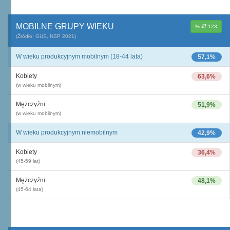
MOBILNE GRUPY WIEKU
%
123
(Źródło: GUS, NSP 2021)
W wieku produkcyjnym mobilnym (18-44 lata)
57,1%
Kobiety
63,6%
(w wieku mobilnym)
Mężczyźni
51,9%
(w wieku mobilnym)
W wieku produkcyjnym niemobilnym
42,9%
Kobiety
36,4%
(45-59 lat)
Mężczyźni
48,1%
(45-64 lata)