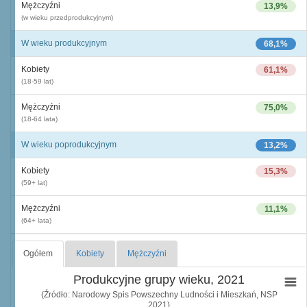
Mężczyźni
13,9%
(w wieku przedprodukcyjnym)
W wieku produkcyjnym
68,1%
Kobiety
61,1%
(18-59 lat)
Mężczyźni
75,0%
(18-64 lata)
W wieku poprodukcyjnym
13,2%
Kobiety
15,3%
(59+ lat)
Mężczyźni
11,1%
(64+ lata)
Ogółem
Kobiety
Mężczyźni
Produkcyjne grupy wieku, 2021
(Źródło: Narodowy Spis Powszechny Ludności i Mieszkań, NSP
2021)