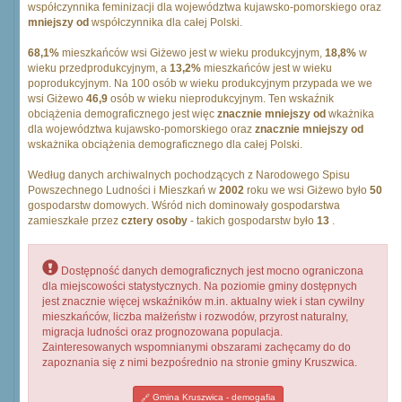
współczynnika feminizacji dla województwa kujawsko-pomorskiego oraz
mniejszy od
współczynnika dla całej Polski.
68,1%
mieszkańców wsi Giżewo jest w wieku produkcyjnym,
18,8%
w
wieku przedprodukcyjnym, a
13,2%
mieszkańców jest w wieku
poprodukcyjnym. Na 100 osób w wieku produkcyjnym przypada we we
wsi Giżewo
46,9
osób w wieku nieprodukcyjnym. Ten wskaźnik
obciążenia demograficznego jest więc
znacznie mniejszy od
wkażnika
dla województwa kujawsko-pomorskiego oraz
znacznie mniejszy od
wskażnika obciążenia demograficznego dla całej Polski.
Według danych archiwalnych pochodzących z Narodowego Spisu
Powszechnego Ludności i Mieszkań w
2002
roku we wsi Giżewo było
50
gospodarstw domowych. Wśród nich dominowały gospodarstwa
zamieszkałe przez
cztery osoby
- takich gospodarstw było
13
.
Dostępność danych demograficznych jest mocno ograniczona
dla miejscowości statystycznych. Na poziomie gminy dostępnych
jest znacznie więcej wskaźników m.in. aktualny wiek i stan cywilny
mieszkańców, liczba małżeństw i rozwodów, przyrost naturalny,
migracja ludności oraz prognozowana populacja.
Zainteresowanych wspomnianymi obszarami zachęcamy do do
zapoznania się z nimi bezpośrednio na stronie gminy Kruszwica.
Gmina Kruszwica - demogafia