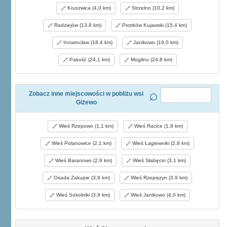
Kruszwica (4,0 km)
Strzelno (10,2 km)
Radziejów (13,8 km)
Piotrków Kujawski (15,4 km)
Inowrocław (18,4 km)
Janikowo (19,0 km)
Pakość (24,1 km)
Mogilno (24,8 km)
Zobacz inne miejscowości w pobliżu wsi
Giżewo
Wieś Rzepowo (1,1 km)
Wieś Racice (1,8 km)
Wieś Polanowice (2,1 km)
Wieś Łagiewniki (2,8 km)
Wieś Baranowo (2,9 km)
Wieś Słabęcin (3,1 km)
Osada Zakupie (3,9 km)
Wieś Rzepiszyn (3,9 km)
Wieś Sokolniki (3,9 km)
Wieś Janikowo (4,0 km)