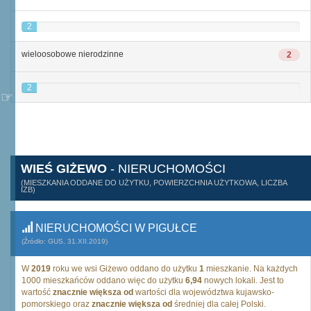
2
wieloosobowe nierodzinne
2
2
WIEŚ GIŻEWO
- NIERUCHOMOŚCI
(MIESZKANIA ODDANE DO UŻYTKU, POWIERZCHNIA UŻYTKOWA, LICZBA
IZB)
NIERUCHOMOŚCI W PIGUŁCE
(Źródło: GUS, 31.XII.2019)
W
2019
roku we wsi Giżewo oddano do użytku
1
mieszkanie. Na każdych
1000 mieszkańców oddano więc do użytku
6,94
nowych lokali. Jest to
wartość
znacznie większa od
wartości dla województwa kujawsko-
pomorskiego oraz
znacznie większa od
średniej dla całej Polski.