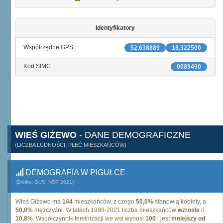
Identyfikatory
Współrzędne GPS
52.638889
18.322500
Kod SIMC
0089490
WIEŚ GIŻEWO
- DANE DEMOGRAFICZNE
(LICZBA LUDNOŚCI, PŁEĆ MIESZKAŃCÓW)
DEMOGRAFIA W PIGUŁCE
(Źródło: GUS, NSP 2021)
Wieś Giżewo ma
144
mieszkańców, z czego
50,0%
stanowią kobiety, a
50,0%
mężczyźni. W latach 1998-2021 liczba mieszkańców
wzrosła
o
10,8%
. Współczynnik feminizacji we wsi wynosi
100
i jest
mniejszy od