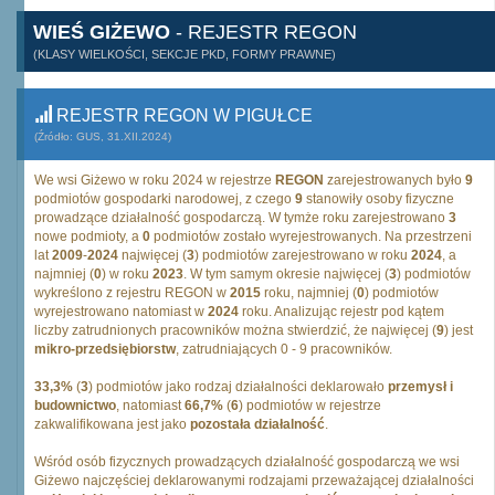
WIEŚ GIŻEWO
- REJESTR REGON
(KLASY WIELKOŚCI, SEKCJE PKD, FORMY PRAWNE)
REJESTR REGON W PIGUŁCE
(Źródło: GUS, 31.XII.2024)
We wsi Giżewo w roku 2024 w rejestrze
REGON
zarejestrowanych było
9
podmiotów gospodarki narodowej, z czego
9
stanowiły osoby fizyczne
prowadzące działalność gospodarczą. W tymże roku zarejestrowano
3
nowe podmioty, a
0
podmiotów zostało wyrejestrowanych. Na przestrzeni
lat
2009
-
2024
najwięcej (
3
) podmiotów zarejestrowano w roku
2024
, a
najmniej (
0
) w roku
2023
. W tym samym okresie najwięcej (
3
) podmiotów
wykreślono z rejestru REGON w
2015
roku, najmniej (
0
) podmiotów
wyrejestrowano natomiast w
2024
roku. Analizując rejestr pod kątem
liczby zatrudnionych pracowników można stwierdzić, że najwięcej (
9
) jest
mikro-przedsiębiorstw
, zatrudniających 0 - 9 pracowników.
33,3%
(
3
) podmiotów jako rodzaj działalności deklarowało
przemysł i
budownictwo
, natomiast
66,7%
(
6
) podmiotów w rejestrze
zakwalifikowana jest jako
pozostała działalność
.
Wśród osób fizycznych prowadzących działalność gospodarczą we wsi
Giżewo najczęściej deklarowanymi rodzajami przeważającej działalności