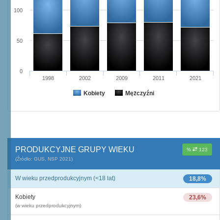
100
50
0
1998
2002
2009
2011
2021
Kobiety
Mężczyźni
PRODUKCYJNE GRUPY WIEKU
%
123
(Źródło: GUS, NSP 2021)
W wieku przedprodukcyjnym (<18 lat)
18,8%
Kobiety
23,6%
(w wieku przedprodukcyjnym)