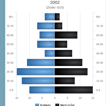
2002
(Źródło: GUS)
80+
80+
70-79
70-79
60-69
60-69
50-59
50-59
40-49
40-49
30-39
30-39
20-29
20-29
10-19
10-19
0-9
0-9
15
10
5
0
5
10
15
Kobiety
Mężczyźni