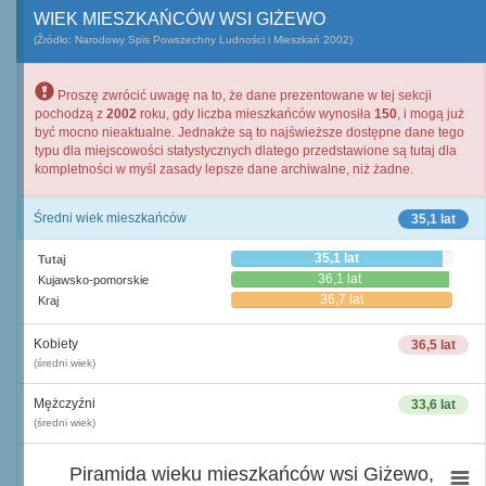
WIEK MIESZKAŃCÓW WSI GIŻEWO
(Źródło: Narodowy Spis Powszechny Ludności i Mieszkań 2002)
Proszę zwrócić uwagę na to, że dane prezentowane w tej sekcji
pochodzą z
2002
roku, gdy liczba mieszkańców wynosiła
150
, i mogą już
być mocno nieaktualne. Jednakże są to najświeższe dostępne dane tego
typu dla miejscowości statystycznych dlatego przedstawione są tutaj dla
kompletności w myśl zasady lepsze dane archiwalne, niż żadne.
Średni wiek mieszkańców
35,1 lat
35,1 lat
Tutaj
36,1 lat
Kujawsko-pomorskie
36,7 lat
Kraj
Kobiety
36,5 lat
(średni wiek)
Mężczyźni
33,6 lat
(średni wiek)
Piramida wieku mieszkańców wsi Giżewo,