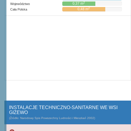
2
0,37 m
Województwo
2
0,48 m
Cała Polska
INSTALACJE TECHNICZNO-SANITARNE WE WSI
GIŻEWO
(Źródło: Narodowy Spis Powszechny Ludności i Mieszkań 2002)