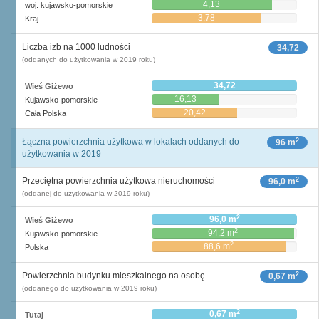
4,13
woj. kujawsko-pomorskie
3,78
Kraj
Liczba izb na 1000 ludności
34,72
(oddanych do użytkowania w 2019 roku)
34,72
Wieś Giżewo
16,13
Kujawsko-pomorskie
20,42
Cała Polska
2
Łączna powierzchnia użytkowa w lokalach oddanych do
96 m
użytkowania w 2019
2
Przeciętna powierzchnia użytkowa nieruchomości
96,0 m
(oddanej do użytkowania w 2019 roku)
2
96,0 m
Wieś Giżewo
2
94,2 m
Kujawsko-pomorskie
2
88,6 m
Polska
2
Powierzchnia budynku mieszkalnego na osobę
0,67 m
(oddanego do użytkowania w 2019 roku)
2
0,67 m
Tutaj