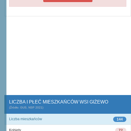
LICZBA I PŁEĆ MIESZKAŃCÓW WSI GIŻEWO
(Źródło: GUS, NSP 2021)
Liczba mieszkańców
144
Kobiety
72