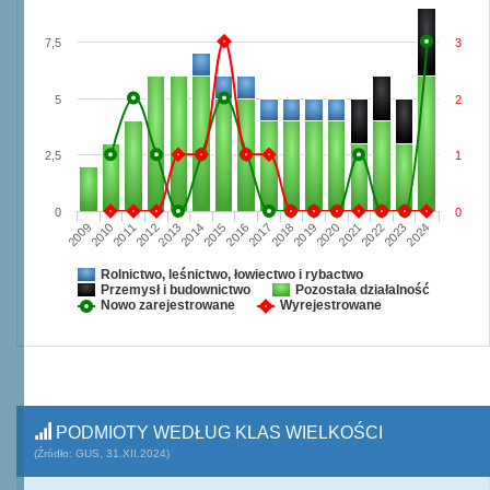
7,5
3
5
2
2,5
1
0
0
2009
2010
2011
2012
2013
2014
2015
2016
2017
2018
2019
2020
2021
2022
2023
2024
Rolnictwo, leśnictwo, łowiectwo i rybactwo
Przemysł i budownictwo
Pozostała działalność
Nowo zarejestrowane
Wyrejestrowane
PODMIOTY WEDŁUG KLAS WIELKOŚCI
(Źródło: GUS, 31.XII.2024)