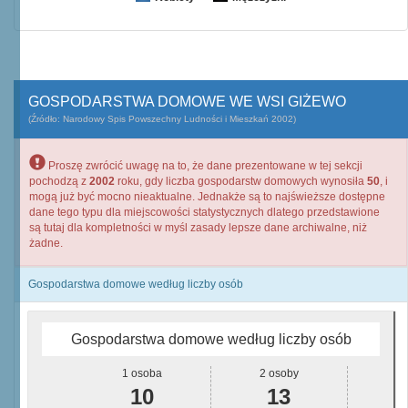
GOSPODARSTWA DOMOWE WE WSI GIŻEWO
(Źródło: Narodowy Spis Powszechny Ludności i Mieszkań 2002)
Proszę zwrócić uwagę na to, że dane prezentowane w tej sekcji
pochodzą z
2002
roku, gdy liczba gospodarstw domowych wynosiła
50
, i
mogą już być mocno nieaktualne. Jednakże są to najświeższe dostępne
dane tego typu dla miejscowości statystycznych dlatego przedstawione
są tutaj dla kompletności w myśl zasady lepsze dane archiwalne, niż
żadne.
Gospodarstwa domowe według liczby osób
Gospodarstwa domowe według liczby osób
1 osoba
2 osoby
10
13