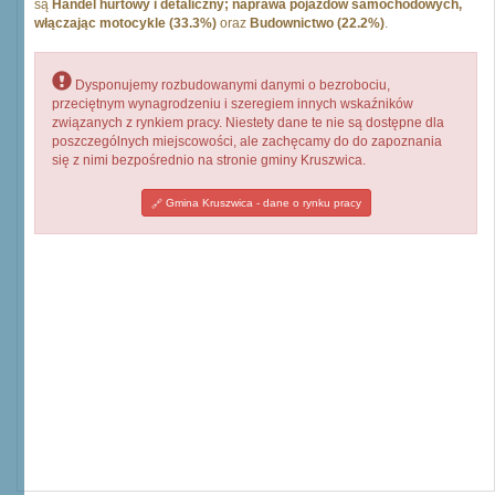
są
Handel hurtowy i detaliczny; naprawa pojazdów samochodowych,
włączając motocykle (33.3%)
oraz
Budownictwo (22.2%)
.
Dysponujemy rozbudowanymi danymi o bezrobociu,
przeciętnym wynagrodzeniu i szeregiem innych wskaźników
związanych z rynkiem pracy. Niestety dane te nie są dostępne dla
poszczególnych miejscowości, ale zachęcamy do do zapoznania
się z nimi bezpośrednio na stronie gminy Kruszwica.
Gmina Kruszwica - dane o rynku pracy