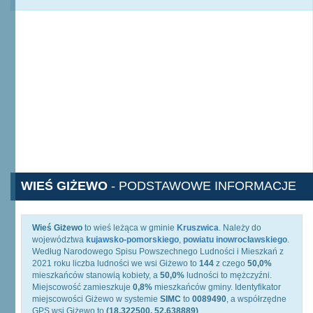
WIEŚ GIŻEWO
- PODSTAWOWE INFORMACJE
Wieś Giżewo
to wieś leżąca w gminie
Kruszwica
. Należy do
województwa
kujawsko-pomorskiego
,
powiatu inowrocławskiego
.
Według Narodowego Spisu Powszechnego Ludności i Mieszkań z
2021 roku liczba ludności we wsi Giżewo to
144
z czego
50,0%
mieszkańców stanowią kobiety, a
50,0%
ludności to mężczyźni.
Miejscowość zamieszkuje
0,8%
mieszkańców gminy. Identyfikator
miejscowości Giżewo w systemie
SIMC
to
0089490
, a współrzędne
GPS wsi Giżewo to
(18.322500, 52.638889)
.