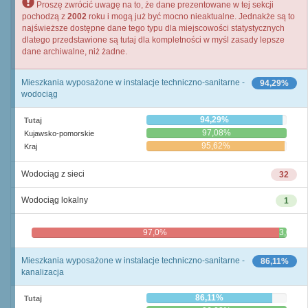
Proszę zwrócić uwagę na to, że dane prezentowane w tej sekcji
pochodzą z
2002
roku i mogą już być mocno nieaktualne. Jednakże są to
najświeższe dostępne dane tego typu dla miejscowości statystycznych
dlatego przedstawione są tutaj dla kompletności w myśl zasady lepsze
dane archiwalne, niż żadne.
Mieszkania wyposażone w instalacje techniczno-sanitarne -
94,29%
wodociąg
94,29%
Tutaj
97,08%
Kujawsko-pomorskie
95,62%
Kraj
Wodociąg z sieci
32
Wodociąg lokalny
1
97,0%
3,0%
Mieszkania wyposażone w instalacje techniczno-sanitarne -
86,11%
kanalizacja
86,11%
Tutaj