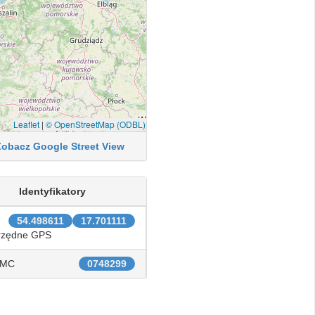
Leaflet
|
© OpenStreetMap (ODBL)
Zobacz Google Street View
Identyfikatory
54.498611
17.701111
rzędne GPS
IMC
0748299