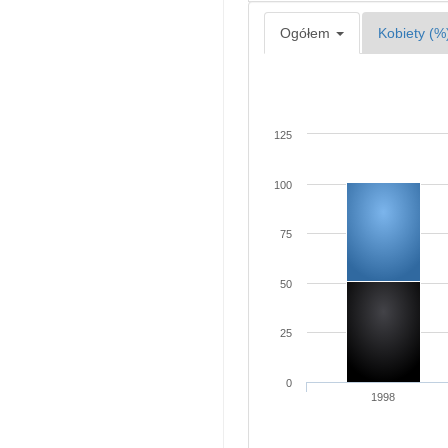
Ogółem
Kobiety (%
125
100
75
50
25
0
1998