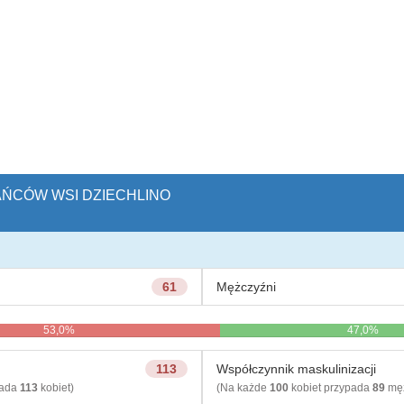
KAŃCÓW WSI DZIECHLINO
61
Mężczyźni
53,0%
47,0%
113
Współczynnik maskulinizacji
pada
113
kobiet)
(Na każde
100
kobiet przypada
89
męż