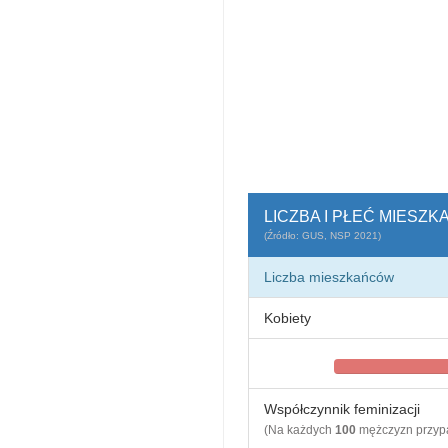
LICZBA I PŁEĆ MIESZ
(Źródło: GUS, NSP 2021)
Liczba mieszkańców
Kobiety
Współczynnik feminizacji
(Na każdych
100
mężczyzn przy