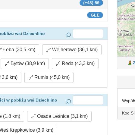
(+48) 59
GLE
obliżu wsi Dziechlino
Łeba (30,5 km)
Wejherowo (36,1 km)
Bytów (38,9 km)
Reda (43,3 km)
43,6 km)
Rumia (45,0 km)
ci w pobliżu wsi Dziechlino
Współ
Kod S
 (1,8 km)
Osada Leśnice (3,1 km)
ieś Krępkowice (3,9 km)