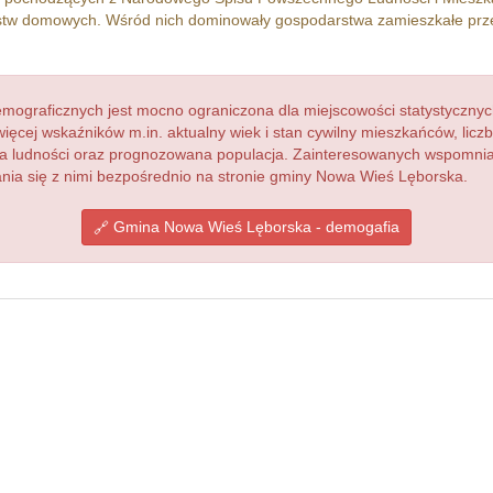
tw domowych. Wśród nich dominowały gospodarstwa zamieszkałe pr
ograficznych jest mocno ograniczona dla miejscowości statystycznyc
więcej wskaźników m.in. aktualny wiek i stan cywilny mieszkańców, lic
acja ludności oraz prognozowana populacja. Zainteresowanych wspomn
ia się z nimi bezpośrednio na stronie gminy Nowa Wieś Lęborska.
Gmina Nowa Wieś Lęborska - demogafia