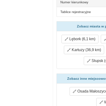
Numer kierunkowy
Tablice rejestracyjne
Zobacz miasta w p
Lębork (6,1 km)
Kartuzy (36,9 km)
Słupsk (
Zobacz inne miejscowoś
Osada Małoszyce
W