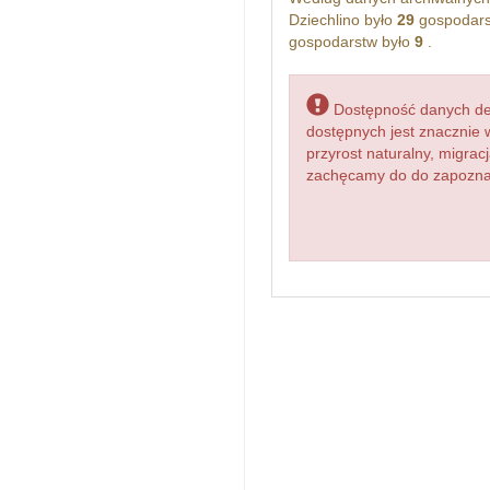
Dziechlino było
29
gospodars
gospodarstw było
9
.
Dostępność danych dem
dostępnych jest znacznie 
przyrost naturalny, migr
zachęcamy do do zapoznan