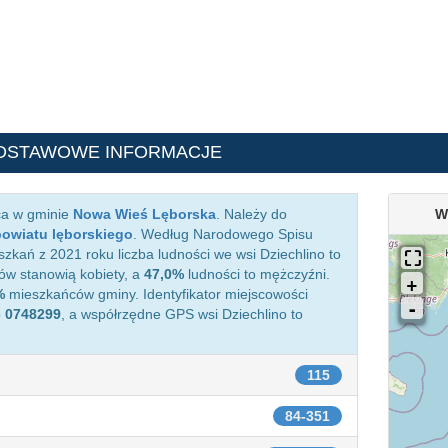
DSTAWOWE INFORMACJE
ca w gminie
Nowa Wieś Lęborska
. Należy do
W
powiatu lęborskiego
. Według Narodowego Spisu
kań z 2021 roku liczba ludności we wsi Dziechlino to
w stanowią kobiety, a
47,0%
ludności to mężczyźni.
%
mieszkańców gminy. Identyfikator miejscowości
o
0748299
, a współrzędne GPS wsi Dziechlino to
115
84-351