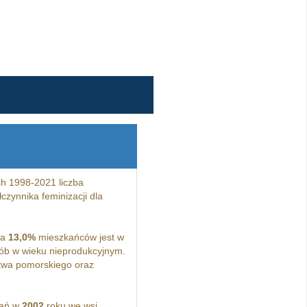
h 1998-2021 liczba
czynnika feminizacji dla
 a
13,0%
mieszkańców jest w
b w wieku nieprodukcyjnym.
twa pomorskiego oraz
kań w
2002
roku we wsi