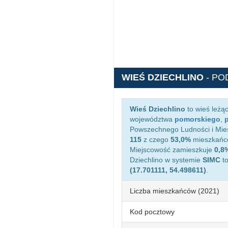
WIEŚ DZIECHLINO
- PO
Wieś Dziechlino
to wieś leżą
województwa
pomorskiego
,
Powszechnego Ludności i Miesz
115
z czego
53,0%
mieszkańcó
Miejscowość zamieszkuje
0,8
Dziechlino w systemie
SIMC
t
(17.701111, 54.498611)
.
Liczba mieszkańców (2021)
Kod pocztowy