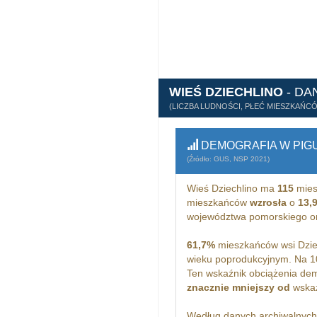
WIEŚ DZIECHLINO
- DA
(LICZBA LUDNOŚCI, PŁEĆ MIESZKAŃC
DEMOGRAFIA W PIG
(Źródło: GUS, NSP 2021)
Wieś Dziechlino ma
115
mies
mieszkańców
wzrosła
o
13,
województwa pomorskiego o
61,7%
mieszkańców wsi Dziec
wieku poprodukcyjnym. Na 1
Ten wskaźnik obciążenia dem
znacznie mniejszy od
wskaż
Według danych archiwalnyc