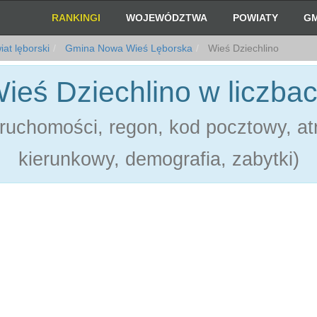
RANKINGI
WOJEWÓDZTWA
POWIATY
GM
at lęborski
Gmina Nowa Wieś Lęborska
Wieś Dziechlino
ieś Dziechlino w liczba
ruchomości, regon, kod pocztowy, atr
kierunkowy, demografia, zabytki)