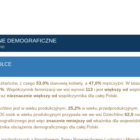
NE DEMOGRAFICZNE
ÓW)
UŁCE
zkańców, z czego
53,0%
stanowią kobiety, a
47,0%
mężczyźni. W latac
9%
. Współczynnik feminizacji we wsi wynosi
113
i jest
większy od
współ
raz
nieznacznie większy od
współczynnika dla całej Polski.
hlino jest w wieku produkcyjnym,
25,2%
w wieku przedprodukcyjnym,
00 osób w wieku produkcyjnym przypada we we wsi Dziechlino
62,0
osó
ograficznego jest więc
znacznie mniejszy od
wkażnika dla wojewódz
nika obciążenia demograficznego dla całej Polski.
h pochodzących z Narodowego Spisu Powszechnego Ludności i Miesz