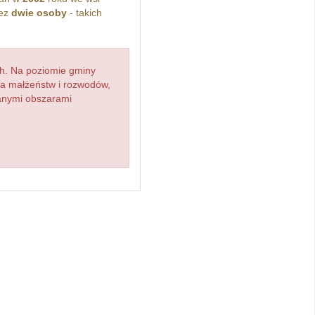
zez
dwie osoby
- takich
h. Na poziomie gminy
zba małżeństw i rozwodów,
ianymi obszarami