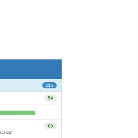
115
54
89
czyzn)