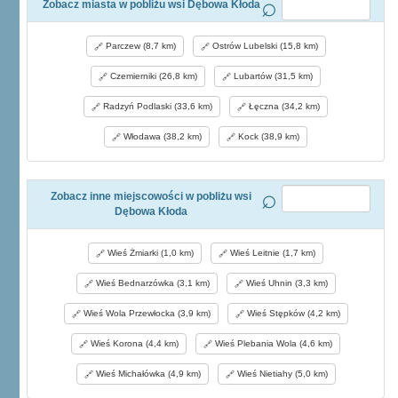
Zobacz miasta w pobliżu wsi Dębowa Kłoda
Parczew (8,7 km)
Ostrów Lubelski (15,8 km)
Czemierniki (26,8 km)
Lubartów (31,5 km)
Radzyń Podlaski (33,6 km)
Łęczna (34,2 km)
Włodawa (38,2 km)
Kock (38,9 km)
Zobacz inne miejscowości w pobliżu wsi
Dębowa Kłoda
Wieś Żmiarki (1,0 km)
Wieś Leitnie (1,7 km)
Wieś Bednarzówka (3,1 km)
Wieś Uhnin (3,3 km)
Wieś Wola Przewłocka (3,9 km)
Wieś Stępków (4,2 km)
Wieś Korona (4,4 km)
Wieś Plebania Wola (4,6 km)
Wieś Michałówka (4,9 km)
Wieś Nietiahy (5,0 km)