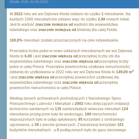
(Źródło: GUS, 31.XII.2022)
W
2022
roku we wsi Dębowa Kłoda oddano do użytku
1
mieszkanie. Na
każdych 1000 mieszkańców oddano więc do użytku
2,49
nowych lokali.
Jest to wartość
znacznie mniejsza od
wartości dla województwa
lubelskiego oraz
znacznie mniejsza od
średniej dla całej Polski.
100,0%
mieszkań zostało przeznaczonych na cele indywidualne.
Przeciętna liczba pokoi w nowo oddanych mieszkaniach we wsi Dębowa
Kłoda to
6,00
i jest
znacznie większa od
przeciętnej liczby izb dla
województwa lubelskiego oraz
znacznie większa od
przeciętnej liczby
pokoi w całej Polsce. Przeciętna powierzchnia użytkowa nieruchomości
2
oddanej do użytkowania w 2022 roku we wsi Dębowa Kłoda to
149,00 m
i jest
znacznie większa od
przeciętnej powierzchni użytkowej dla
województwa lubelskiego oraz
znacznie większa od
przeciętnej
powierzchni nieruchomości w całej Polsce.
Według danych archiwalnych pochodzących z Narodowego Spisu
Powszechnego Ludności i Mieszkań z
2002
roku dotyczących instalacji
techniczno-sanitarnych na
135
zamieszkałych wówczas mieszkań
124
mieszkania przyłączone były do wodociągu,
100
nieruchomości
wyposażonych było w ustęp spłukiwany,
95
korzystało z centralnego
ogrzewania, a
39
z pieców grzewczych. Z kanalizacji korzystało
101
budynków mieszkalnych , a
0
podłączonych było do gazu sieciowego.