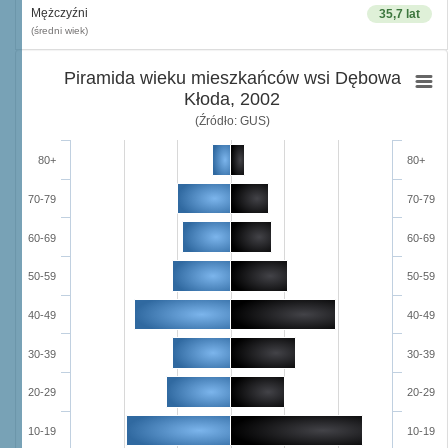
Mężczyźni
35,7 lat
(średni wiek)
Piramida wieku mieszkańców wsi Dębowa
Kłoda, 2002
(Źródło: GUS)
80+
80+
70-79
70-79
60-69
60-69
50-59
50-59
40-49
40-49
30-39
30-39
20-29
20-29
10-19
10-19