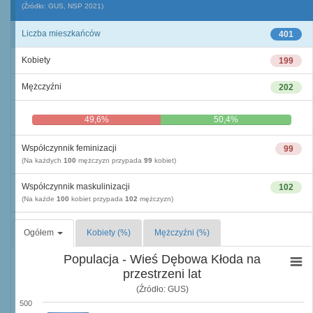
(Źródło: GUS, NSP 2021)
Liczba mieszkańców
401
Kobiety
199
Mężczyźni
202
49,6%
50,4%
Współczynnik feminizacji
99
(Na każdych
100
mężczyzn przypada
99
kobiet)
Współczynnik maskulinizacji
102
(Na każde
100
kobiet przypada
102
mężczyzn)
Ogółem
Kobiety (%)
Mężczyźni (%)
Populacja - Wieś Dębowa Kłoda na
przestrzeni lat
(Źródło: GUS)
500