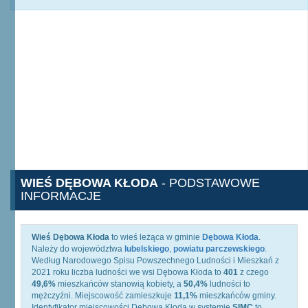
WIEŚ DĘBOWA KŁODA
- PODSTAWOWE
INFORMACJE
Wieś Dębowa Kłoda
to wieś leżąca w gminie
Dębowa Kłoda
.
Należy do województwa
lubelskiego
,
powiatu parczewskiego
.
Według Narodowego Spisu Powszechnego Ludności i Mieszkań z
2021 roku liczba ludności we wsi Dębowa Kłoda to
401
z czego
49,6%
mieszkańców stanowią kobiety, a
50,4%
ludności to
mężczyźni. Miejscowość zamieszkuje
11,1%
mieszkańców gminy.
Identyfikator miejscowości Dębowa Kłoda w systemie
SIMC
to