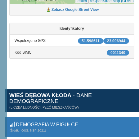
Leaflet
|
© OpenStreetMap (ODBL)
Zobacz Google Street View
Identyfikatory
Współrzędne GPS
51.598611
23.006944
Kod SIMC
0011340
WIEŚ DĘBOWA KŁODA
- DANE
DEMOGRAFICZNE
(LICZBA LUDNOŚCI, PŁEĆ MIESZKAŃCÓW)
DEMOGRAFIA W PIGUŁCE
(Źródło: GUS, NSP 2021)