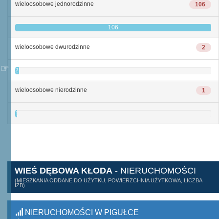
wieloosobowe jednorodzinne
106
106
wieloosobowe dwurodzinne
2
2
wieloosobowe nierodzinne
1
1
WIEŚ DĘBOWA KŁODA
- NIERUCHOMOŚCI
(MIESZKANIA ODDANE DO UŻYTKU, POWIERZCHNIA UŻYTKOWA, LICZBA
IZB)
NIERUCHOMOŚCI W PIGUŁCE