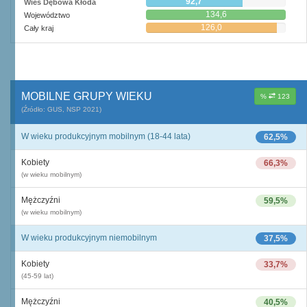
92,7
Wieś Dębowa Kłoda
134,6
Województwo
126,0
Cały kraj
MOBILNE GRUPY WIEKU
%
123
(Źródło: GUS, NSP 2021)
W wieku produkcyjnym mobilnym (18-44 lata)
62,5%
Kobiety
66,3%
(w wieku mobilnym)
Mężczyźni
59,5%
(w wieku mobilnym)
W wieku produkcyjnym niemobilnym
37,5%
Kobiety
33,7%
(45-59 lat)
Mężczyźni
40,5%