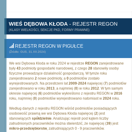
WIEŚ DĘBOWA KŁODA
- REJESTR REGON
(KLASY WIELKOŚCI, SEKCJE PKD, FORMY PRAWNE)
REJESTR REGON W PIGUŁCE
(Źródło: GUS, 31.XII.2024)
We wsi Dębowa Kłoda w roku 2024 w rejestrze
REGON
zarejestrowane
były
43
podmioty gospodarki narodowej, z czego
28
stanowiły osoby
fizyczne prowadzące działalność gospodarczą. W tymże roku
zarejestrowano
2
nowe podmioty, a
0
podmiotów zostało
wyrejestrowanych. Na przestrzeni lat
2009
-
2024
najwięcej (
7
) podmiotów
zarejestrowano w roku
2013
, a najmniej (
0
) w roku
2012
. W tym samym
okresie najwięcej (
6
) podmiotów wykreślono z rejestru REGON w
2016
roku, najmniej (
0
) podmiotów wyrejestrowano natomiast w
2024
roku.
Według danych z rejestru REGON wśród podmiotów posiadających
osobowość prawną we wsi Dębowa Kłoda najwięcej (
2
) jest
stanowiących
spółdzielnie
. Analizując rejestr pod kątem liczby
zatrudnionych pracowników można stwierdzić, że najwięcej (
39
) jest
mikro-przedsiębiorstw
, zatrudniających 0 - 9 pracowników.