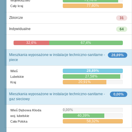
71,78%
Województwo
77,80%
Cały kraj
Zbiorcze
31
Indywidualne
64
32,6%
67,4%
Mieszkania wyposażone w instalacje techniczno-sanitarne -
28,89%
piece
28,89%
Wieś
27,58%
Lubelskie
20,91%
Kraj
Mieszkania wyposażone w instalacje techniczno-sanitarne -
0,00%
gaz sieciowy
0,00%
Wieś Dębowa Kłoda
40,39%
woj. lubelskie
58,32%
Cała Polska