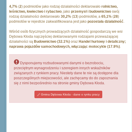
4,7%
(
2
) podmiotów jako rodzaj działalności deklarowało
rolnictwo,
leśnictwo, łowiectwo i rybactwo
, jako
przemysł i budownictwo
swój
rodzaj działalności deklarowało
30,2%
(
13
) podmiotów, a
65,1%
(
28
)
podmiotów w rejestrze zakwalifikowana jest jako
pozostała działalność
.
Wśród osób fizycznych prowadzących działalność gospodarczą we wsi
Dębowa Kłoda najczęściej deklarowanymi rodzajami przeważającej
działalności są
Budownictwo (32.1%)
oraz
Handel hurtowy i detaliczny;
naprawa pojazdów samochodowych, włączając motocykle (17.9%)
.
Dysponujemy rozbudowanymi danymi o bezrobociu,
przeciętnym wynagrodzeniu i szeregiem innych wskaźników
związanych z rynkiem pracy. Niestety dane te nie są dostępne dla
poszczególnych miejscowości, ale zachęcamy do do zapoznania
się z nimi bezpośrednio na stronie gminy Dębowa Kłoda.
Gmina Dębowa Kłoda - dane o rynku pracy