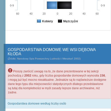
0-9
0-9
60
40
20
0
20
40
60
Kobiety
Mężczyźni
GOSPODARSTWA DOMOWE WE WSI DĘBOWA
KŁODA
(Źródło: Narodowy Spis Powszechny Ludności i Mieszkań 2002)
Proszę zwrócić uwagę na to, że dane prezentowane w tej sekcji
pochodzą z
2002
roku, gdy liczba gospodarstw domowych wynosiła
156
,
i mogą już być mocno nieaktualne. Jednakże są to najświeższe dostępne
dane tego typu dla miejscowości statystycznych dlatego przedstawione
są tutaj dla kompletności w myśl zasady lepsze dane archiwalne, niż
żadne.
Gospodarstwa domowe według liczby osób