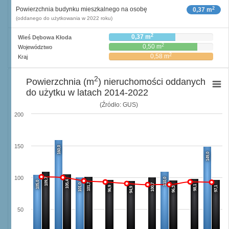
2
Powierzchnia budynku mieszkalnego na osobę
0,37 m
(oddanego do użytkowania w 2022 roku)
2
0,37 m
Wieś Dębowa Kłoda
2
0,50 m
Województwo
2
0,58 m
Kraj
2
Powierzchnia (m
) nieruchomości oddanych
do użytku w latach 2014-2022
(Źródło: GUS)
200
150
160,0
149,0
100
109,7
110,0
105,4
105,0
101,7
101,0
100,7
98,1
96,9
97,1
96,3
94,9
50