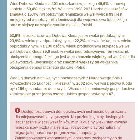
Wieś Dębowa Kłoda ma
401
mieszkańców, z czego
49,6%
stanowią
kobiety, a
50,4%
mężczyźni. W latach 1998-2021 liczba mieszkańców
zmalała
o
15,4%
. Współczynnik feminizacji we wsi wynosi
99
i jest
mniejszy od
współczynnika feminizacji dla województwa lubelskiego
oraz
mniejszy od
współczynnika dla całej Polski.
53,9%
mieszkańców wsi Dębowa Kłoda jest w wieku produkcyjnym,
23,9%
w wieku przedprodukcyjnym, a
22,2%
mieszkańców jest w wieku
poprodukcyjnym. Na 100 osób w wieku produkcyjnym przypada we we
wsi Dębowa Kłoda
85,6
osób w wieku nieprodukcyjnym. Ten wskaźnik
obciążenia demograficznego jest więc
znacznie większy od
wkażnika dla
województwa lubelskiego oraz
znacznie większy od
wskażnika
obciążenia demograficznego dla całej Polski.
Według danych archiwalnych pochodzących z Narodowego Spisu
Powszechnego Ludności i Mieszkań w
2002
roku we wsi Dębowa Kłoda
było
156
gospodarstw domowych. Wśród nich dominowały gospodarstwa
zamieszkałe przez
jedną osobę
- takich gospodarstw było
47
.
Dostępność danych demograficznych jest mocno ograniczona
dla miejscowości statystycznych. Na poziomie gminy dostępnych
jest znacznie więcej wskaźników m.in. aktualny wiek i stan cywilny
mieszkańców, liczba małżeństw i rozwodów, przyrost naturalny,
migracja ludności oraz prognozowana populacja.
Zainteresowanych wspomnianymi obszarami zachęcamy do do