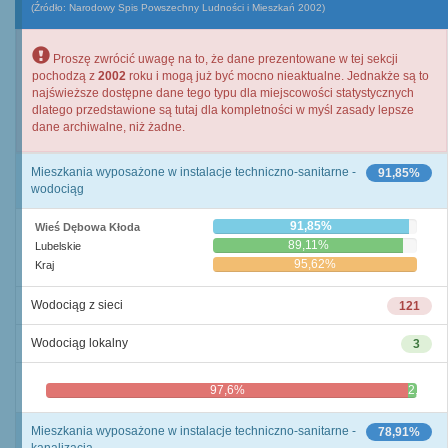
(Źródło: Narodowy Spis Powszechny Ludności i Mieszkań 2002)
Proszę zwrócić uwagę na to, że dane prezentowane w tej sekcji
pochodzą z
2002
roku i mogą już być mocno nieaktualne. Jednakże są to
najświeższe dostępne dane tego typu dla miejscowości statystycznych
dlatego przedstawione są tutaj dla kompletności w myśl zasady lepsze
dane archiwalne, niż żadne.
Mieszkania wyposażone w instalacje techniczno-sanitarne -
91,85%
wodociąg
91,85%
Wieś Dębowa Kłoda
89,11%
Lubelskie
95,62%
Kraj
Wodociąg z sieci
121
Wodociąg lokalny
3
97,6%
2,4%
Mieszkania wyposażone w instalacje techniczno-sanitarne -
78,91%