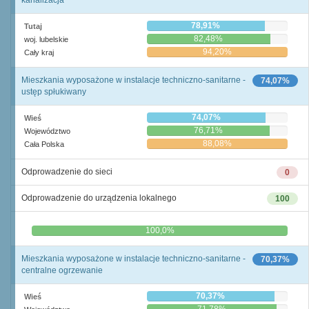
kanalizacja
78,91%
Tutaj
82,48%
woj. lubelskie
94,20%
Cały kraj
Mieszkania wyposażone w instalacje techniczno-sanitarne -
74,07%
ustęp spłukiwany
74,07%
Wieś
76,71%
Województwo
88,08%
Cała Polska
Odprowadzenie do sieci
0
Odprowadzenie do urządzenia lokalnego
100
0,0%
100,0%
Mieszkania wyposażone w instalacje techniczno-sanitarne -
70,37%
centralne ogrzewanie
70,37%
Wieś