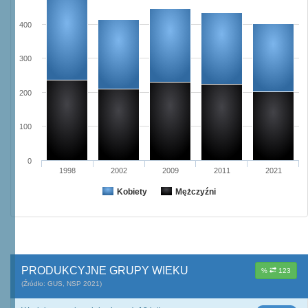
400
300
200
100
0
1998
2002
2009
2011
2021
Kobiety
Mężczyźni
PRODUKCYJNE GRUPY WIEKU
%
123
(Źródło: GUS, NSP 2021)