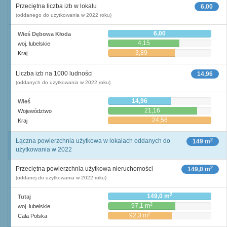
Przeciętna liczba izb w lokalu
6,00
(oddanego do użytkowania w 2022 roku)
6,00
Wieś Dębowa Kłoda
4,15
woj. lubelskie
3,89
Kraj
Liczba izb na 1000 ludności
14,96
(oddanych do użytkowania w 2022 roku)
14,96
Wieś
21,16
Województwo
24,56
Kraj
2
Łączna powierzchnia użytkowa w lokalach oddanych do
149 m
użytkowania w 2022
2
Przeciętna powierzchnia użytkowa nieruchomości
149,0 m
(oddanej do użytkowania w 2022 roku)
2
149,0 m
Tutaj
2
97,1 m
woj. lubelskie
2
92,3 m
Cała Polska