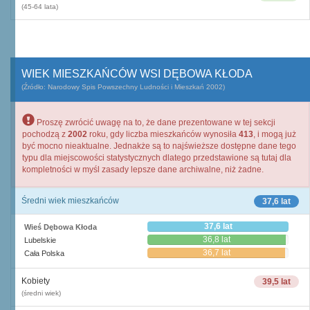
(45-64 lata)
WIEK MIESZKAŃCÓW WSI DĘBOWA KŁODA
(Źródło: Narodowy Spis Powszechny Ludności i Mieszkań 2002)
Proszę zwrócić uwagę na to, że dane prezentowane w tej sekcji
pochodzą z
2002
roku, gdy liczba mieszkańców wynosiła
413
, i mogą już
być mocno nieaktualne. Jednakże są to najświeższe dostępne dane tego
typu dla miejscowości statystycznych dlatego przedstawione są tutaj dla
kompletności w myśl zasady lepsze dane archiwalne, niż żadne.
Średni wiek mieszkańców
37,6 lat
37,6 lat
Wieś Dębowa Kłoda
36,8 lat
Lubelskie
36,7 lat
Cała Polska
Kobiety
39,5 lat
(średni wiek)