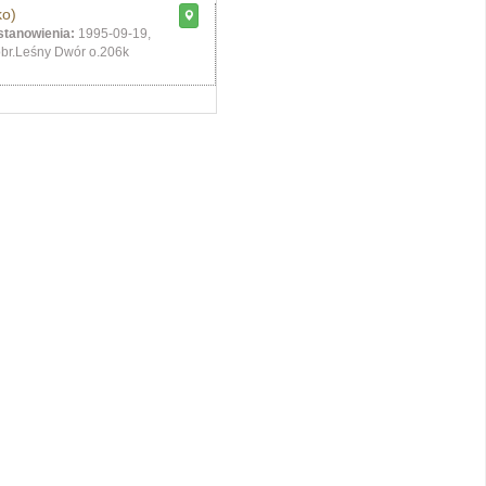
ko)
stanowienia:
1995-09-19,
br.Leśny Dwór o.206k