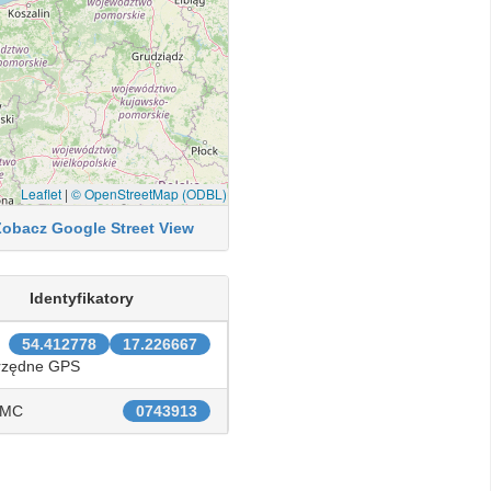
Leaflet
|
© OpenStreetMap (ODBL)
Zobacz Google Street View
Identyfikatory
54.412778
17.226667
rzędne GPS
IMC
0743913