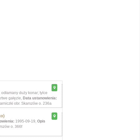
; odłamany duży konar; tylce
rtwe gałęzie,
Data ustanowienia:
arniczki obr. Skarszów o. 236a
ko)
owienia:
1995-09-19,
Opis
rszów o. 366f