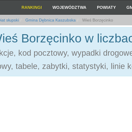
RANKINGI
WOJEWÓDZTWA
POWIATY
GM
at słupski
Gmina Dębnica Kaszubska
Wieś Borzęcinko
ieś Borzęcinko w liczba
akcje, kod pocztowy, wypadki drogowe
wy, tabele, zabytki, statystyki, linie 