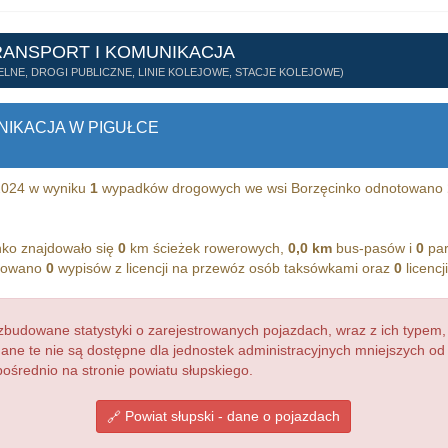
RANSPORT I KOMUNIKACJA
LNE, DROGI PUBLICZNE, LINIE KOLEJOWE, STACJE KOLEJOWE)
NIKACJA W PIGUŁCE
 2024 w wyniku
1
wypadków drogowych we wsi Borzęcinko odnotowano
nko znajdowało się
0
km ścieżek rowerowych,
0,0 km
bus-pasów i
0
par
trowano
0
wypisów z licencji na przewóz osób taksówkami oraz
0
licencj
budowane statystyki o zarejestrowanych pojazdach, wraz z ich typem,
dane te nie są dostępne dla jednostek administracyjnych mniejszych o
pośrednio na stronie powiatu słupskiego.
Powiat słupski - dane o pojazdach