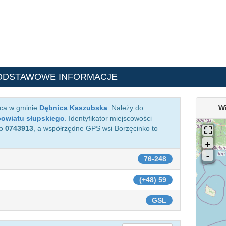
ODSTAWOWE INFORMACJE
ąca w gminie
Dębnica Kaszubska
. Należy do
Wi
powiatu słupskiego
. Identyfikator miejscowości
o
0743913
, a współrzędne GPS wsi Borzęcinko to
76-248
(+48) 59
GSL