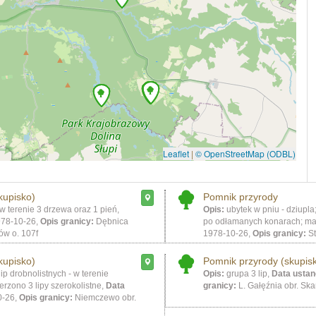
Leaflet
|
© OpenStreetMap (ODBL)
kupisko)
Pomnik przyrody
w terenie 3 drzewa oraz 1 pień,
Opis:
ubytek w pniu - dziupla
78-10-26,
Opis granicy:
Dębnica
po odłamanych konarach; ma
ów o. 107f
1978-10-26,
Opis granicy:
St
kupisko)
Pomnik przyrody (skupis
ip drobnolistnych - w terenie
Opis:
grupa 3 lip,
Data ustan
erzono 3 lipy szerokolistne,
Data
granicy:
L. Gałęźnia obr. Ska
0-26,
Opis granicy:
Niemczewo obr.