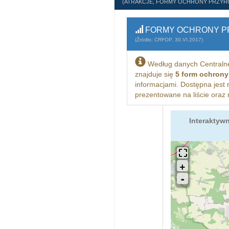
(ATRAKCJE, FORMY OCHRONY PRZYR
FORMY OCHRONY PR
(Źródło: CRFOP, 30.VI.2017)
Według danych Centralne
znajduje się
5 form ochrony
informacjami. Dostępna jest
prezentowane na liście oraz 
Interaktyw