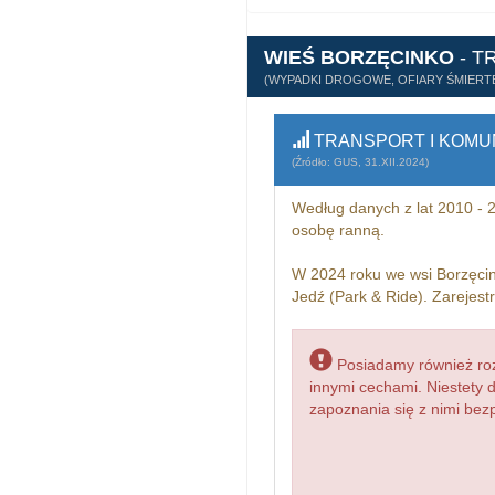
WIEŚ BORZĘCINKO
- T
(WYPADKI DROGOWE, OFIARY ŚMIERTE
TRANSPORT I KOMU
(Źródło: GUS, 31.XII.2024)
Według danych z lat 2010 -
osobę ranną.
W 2024 roku we wsi Borzęci
Jedź (Park & Ride). Zarejes
Posiadamy również roz
innymi cechami. Niestety 
zapoznania się z nimi bez