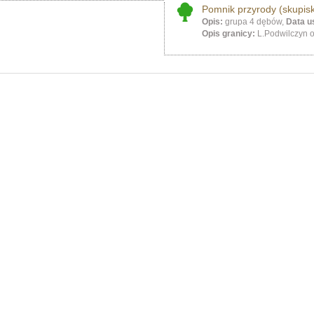
Pomnik przyrody (skupis
Opis:
grupa 4 dębów,
Data u
Opis granicy:
L.Podwilczyn o