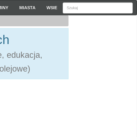
INY
MIASTA
WSIE
ch
, edukacja,
kolejowe)