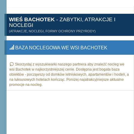
WIEŚ BACHOTEK
- ZABYTKI, ATRAKCJE I
NOCLEGI
(ATRAKCJE, NOCLEGI, FORMY OCHRONY PRZYRODY)
BAZA NOCLEGOWA WE WSI BACHOTEK
Skorzystaj z wyszukiwarki naszego partnera aby znaleźć nocleg we
wsi Bachotek w najkorzystniejszej cenie. Dostępna jest bogata baza
obiektów - począwszy od domków letniskowych, apartamentów i hosteli, a
na luksusowych hotelach kończąc. Poniżej najatrakcyjniejsze aktualne
promocje na nocleg.