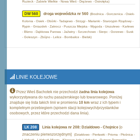
Ruzieck - Zabiele Wielkie - Nowa Wieś - Drężewo - Ostrołęka)
DW 560
droga wojewódzka nr 560
(Brodnica - Gorczenica - Osiek-
Kolonia - Osiek - Obórki - Tadajewo - Strzygi - Marianki - Starorypin Rządowy -
Rypin - Gniazdek - Zakrocz - Puszcza Miejska - Wygoda - Urszulewo - Karlewo
- Blizno - Dąbkowa Parowa - Jaźwiny - Szczechowo - Sierpc - Gorzewo - Susk
- Goleszyn - Zbójno - Lelice - Bombalice - Bielsk)
LINIE KOLEJOWE
Przez Wieś Bachotek nie przechodzi
żadna linia kolejowa
wykorzystywana do ruchu pasażerskiego lub towarowego. Poniżej
znajduje się lista takich linii w promieniu
10 km
wraz z ich typem i
kompletnym przebiegiem (spisem stacji kolejowych/przystanków
osobowych, przez które przechodzi dana linia).
LK 208
Linia kolejowa nr 208: Działdowo - Chojnice
[o
znaczeniu pierwszorzędnym]
(Działdowo - Pierławki - Prioma - Płośnica -
Lidzbark - Lidzbark Miasto - Klonowo koło Lidzbarka - Gutowo Pomorskie -