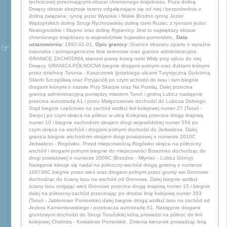
technicznej przecinającymi obszar chronionego krajobrazu. Poza doliną
Drwęcy obszar obejmuje tereny odgałęziające się od niej i bezpośrednio z
doliną związane: rynnę jezior Wysokie i Niskie Brodno rynnę Jezior
Wądzyńskich dolinę Strugi Rychnowskiej dolinę rzeki Ruziec z rynnami jezior:
Nowogrodzkie i Słupno oraz dolinę Rypienicy. Jest to największy obszar
chronionego krajobrazu w województwie kujawsko-pomorskim.,
Data
ustanowienia:
1992-01-01,
Opis granicy:
Granice obszaru oparto o wyraźne naturalne i antropogeniczne linie terenowe oraz granice administracyjne. GRANICĘ ZACHODNIĄ stanowi prawy brzeg rzeki Wisły przy ujściu do niej Drwęcy. GRANICA PÓŁNOCNA biegnie drogami polnymi oraz duktami leśnymi przez dzielnicę Torunia - Kaszczorek (przebiega ulicami Turystyczną Gościnną Skierki Szczęśliwą oraz Przyjaciół) po czym wchodzi do lasu i tam biegnie drogami leśnymi o nazwie Przy Skarpie oraz Na Przełaj. Dalej przecina granicę administracyjną pomiędzy miastem Toruń i gminą Lubicz następnie przecina autostradę A1 i przez Małgorzatowo dochodzi do Lubicza Dolnego. Stąd biegnie częściowo na zachód wzdłuż linii kolejowej numer 27 (Toruń - Sierpc) po czym skręca na północ w ulicę Kolejową przecina drogę krajową numer 10 i biegnie zachodnim skrajem drogi wojewódzkiej numer 554 po czym skręca na wschód i drogami polnymi dochodzi do Jedwabna. Dalej granica biegnie wschodnim skrajem drogi powiatowej o numerze 2010C Jedwabno - Rogówko. Przed miejscowością Rogówko skręca na północny wschód i drogami polnymi biegnie do miejscowości Brzezinko dochodząc do drogi powiatowej o numerze 2009C (Brzeźno - Młyniec - Lubicz Górny). Następnie kieruje się nadal na północny-wschód drogą gminną o numerze 100746C biegnie przez wieś oraz drogami polnymi przez grunty wsi Gronowo dochodząc do ściany lasu na wschód od Gronowa. Dalej biegnie wzdłuż ściany lasu omijając wieś Gronowo przecina drogę krajową numer 15 i biegnie dalej na północny-zachód przecinając po drodze linię kolejową numer 353 (Toruń - Jabłonowo Pomorskie) dalej biegnie drogą wzdłuż lasu na zachód od Jeziora Kamionkowskiego i przekracza autostradę A1. Następnie drogami gruntowymi dochodzi do Strugi Toruńskiej którą prowadzi na północ do linii kolejowej Chełmża - Kowalewo Pomorskie. Zmienia kierunek prowadząc linią kolejową na wschód. Następnie ponownie przekracza autostradę A1 i biegnie drogami. Początkowo biegnie z miejscowości Nowy Dwór do Wielkie Rychnowo drogą gminną o numerze 110123C by po chwili skręcić na południe i później na południowy wschód i drogami polnymi dojść do miejscowości Borówno i dalej prowadząc drogami polnymi oraz przez grunty wsi dochodzi do miejscowości Wielka Łąka skąd kieruje się nadal na południe drogą gminną o numerze 110110C dochodząc do miejscowości Pruska Łąka. Dalej prowadzi drogą powiatową o numerze 2105C Pruska Łąka - Gospodarstwo Rolne Szewa i polną drogą biegnąc nadal na zachód dochodzi do ściany lasu gdzie zmienia kierunek na północny i północny wschód przecinając grunty wsi Chełmonie i Gajewo. Dalej biegnie drogą gruntową na zachód do miejscowości Skępsk gdzie odbija w kierunku południowym i dochodzi do ściany lasu. Tutaj zmienia swój bieg na północno-wschodni i dochodzi do miejscowości Słuchaj. Dalej biegnie wzdłuż drogi powiatowej numer 2111C Słuchaj - Golub-Dobrzyń i ulicą Dworcową w Golubiu-Dobrzyniu skąd dochodzi do Lisewa. Tutaj zmienia swój bieg na północny i drogami polnymi przecinając linię kolejową z Golubia-Dobrzynia do Brodnicy dochodzi do miejscowości Owieczkowo. Stąd biegnie na północny zachód drogą gminną o numerze 110205C (Czerwonka - granica gminy - Dylewo) by w Dylewie dojść do drogi krajowej numer 15. Drogą krajową biegnie do miejscowości Kotkowizna i skręca na południe. Po minięciu miejscowości Kotkowizna na krótkim odcinku biegnie granicą gmin Golub-Dobrzyń i Dębowa Łąka. Na przecięciu granicy gminy z drogą gminną numer 110207C (Czerwonka - granica gminy - Głodowo) granica skręca na południe a następnie biegnąc polami i ciekiem na południowy-wschód dochodzi do miejscowości Sokoligóra. Przecina drogę wojewódzką numer 534 (Grudziądz - Wąbrzeźno - Golub-Dobrzyń - Rypin) i biegnie dalej na południowy - wschód drogą polną do wsi Gałczewo. Stąd biegnie drogami polnymi nadal w kierunku południowo-wschodnim docierając do drogi powiatowej numer 2114C (Gałczewko - Nowa Wieś - Golub-Dobrzyń) której wschodnim skrajem dociera aż do miejscowości Nowa Wieś. Stąd biegnie drogą gruntową w kierunku północno-zachodnim osiągając skraj lasu. Biegnie skrajem w kierunku północno-zachodnim przecinając po drodze linię kolejową Golub-Dobrzyń - Brodnica oraz granicę gmin Golub-Dobrzyń - Dębowa Łąka. Na pewnym odcinku biegnie współliniowo z granicą Obszaru Chronionego Krajobrazu "Zgniłka-Wieczno-Wronie". Biegnąc dalej skrajem lasu dochodzi do drogi krajowej numer 15. Biegnie południowym skrajem drogi na odcinku 0 5 kilometra po czym dalej w kierunku wschodnim opiera się o ścianę lasu. Dochodzi do drogi powiatowej numer 2115C (Wrocki - Golub-Dobrzyń) i kieruje się w stronę miejscowości Wrocki by po chwili skręcić na wschód w kierunku miejscowości Suwały. Dalej biegnie przez Suwały w kierunku północnym drogą Kujawa - Wrocki i skręca na wschód przecina ciek Kujawka i biegnie wzdłuż ściany lasu dochodząc do drogi powiatowej numer 2116C (Wrocki - Pusta Dąbrówka - Radziki Duże). Biegnie południowym skrajem drogi i skręca na południe w stronę Leśniczówki Cieszyny dochodząc do lasu gdzie zmienia swój bieg na południowo-wschodni biegnąc skrajem lasu i dochodzi do drogi gruntowej do wsi Pusta Dąbrówka. Z miejscowości Pusta Dąbrówka biegnie drogą powiatową numer 1826C (Bobrowo-Małki-Pusta Dąbrówka) przecina granicę między powiatami golubsko-dobrzyńskim i brodnickim i skręca na wschód w kierunku miejscowości Sławoszewy. Dalej biegnie w kierunku północno-wschodnim drogami polnymi przez grunty wsi Florencja Niewierz przecina ponownie drogę krajową numer 15 i dochodzi do linii kolejowej Golub-Dobrzyń - Brodnica. Biegnie linią kolejową po czym w miejscowości Chojno skręca na północ. Dalej biegnie drogami polnymi przez wieś Bobrowo Kolonia i dochodzi do miejscowości Bobrowo. Stąd biegnie w kierunku północno-zachodnim drogą gminną numer 080414C (Jabłonowo Pomorskie - Wądzyń - Bobrowo) i dochodzi do miejscowości Wądzyń gdzie skręca na zachód biegnąc wzdłuż lasu omija Jezioro Wądzyńskie i dochodzi do miejscowości Miłoszewy. Tutaj dochodzi do drogi wojewódzkiej numer 543 (Paparzyn - Radzyń Chełmiński - Jabłonowo Pomorskie - Grzybno - Szabda) którą biegnie 870 metrów w kierunku południowo-wschodnim i skręca w kierunku północno-wschodnim by drogą polną dojść do granicy Brodnickiego Parku Krajobrazowego. Granica terenu wyłączonego z Obszaru prowadzi drogą wojewódzką numer 543 Brodnica - Jabłonowo Pomorskie na odcinku Czekanowo - Grzybno. W miejscowości Grzybno zmienia swój bieg na południowy i biegnie drogami polnymi oraz przez grunty wsi omijając miejscowość Grzybno i Drużyny docierając ponownie do drogi wojewódzkiej numer 543. Tutaj po 440 metrach skręca na południe i biegnie drogą przez las przecinając linię kolejową dochodzi do drogi krajowej numer 15. Stąd biegnie 860 metrów w kierunku zachodnim po czym skręca na południe i drogami gruntowymi dochodzi do miejscowości Mszano. Dalej biegnie przez Mszano i drogą powiatową o numerze 1820C (Mszano-Szabda) dochodzi ponownie do drogi krajowej numer 15. Od drogi krajowej biegnie skrajem lasu na północ a następnie granicą między oddziałami leśnymi 228 i 229 dochodząc do linii kolejowej Golub-Dobrzyń - Brodnica opiera się o nią i biegnie na wschód. Dalej omija wieś Kruszynki i biegnie wzdłuż linii kolejowej Jabłonowo Pomorskie - Brodnica. Od Kruszyn Szlacheckich biegnie polami wsi Najmowo i od południa wchodzi do miejscowości Najmowo. Stąd ponownie prowadzi linią kolejową Jabłonowo Pomorskie - Brodnica i dochodzi w Czekanowie do drogi Brodnica - Jabłonowo Pomorskie. Dalszy odcinek granicy obszaru chronionego prowadzi od granicy Brodnickiego Parku Krajobrazowego na wschód od Zbiczna drogami polnymi i dalej na południe wzdłuż zachodniego skraju drogi powiatowej numer 1805C Zbiczno - Brodnica. Skręca na południe omijając Karbowo. 700 metrów przed lasem granica zmienia bieg na północno-zachodni a następnie biegnie drogami polnymi w kierunku północno-wschodnim. Dochodzi do Leśniczówki Karbowo i skręca na wschód dochodząc do ściany lasu. Stąd skręca na południe i biegnie w tym kierunku aż ponownie łączy się z granicą Brodnickiego Parku Krajobrazowego. Granica obszaru wyłączonego biegnie od Pokrzydowa- Wybudowania ścianą lasu a następnie drogą polną na południowy - wschód i na wschód omijając Jajkowo przecina drogę krajową numer 15 i na krótkim odcinku biegnie drogą gminną numer 080302C (Jajkowo - Świecie) by za PGR skręcić na północ. Ponownie przecina drogę krajową numer 15 i biegnie w kierunku północnym przecinając grunty miejscowości Kuligi. Obejmując pozostałości po PGR Kuligi granica biegnie na północny zachód przez grunty wsi Kuligi. Przecina linię kolejową Brodnica - Nowe Miasto Lubawskie i dalej gruntami dochodzi do drogi powiatowej numer 1825C (Bobrowo - Zbiczno - Jajkowo). Skręca na zachód i biegnie centralną ulicą Pokrzydowa dochodząc do miejsca w którym rozpoczął się teren wyłączony. Dalej granica biegnie po granicy Brodnickiego Parku Krajobrazowego aż do przysiółka Czyste Błota. Stąd granica biegnie granicą pomiędzy województwami kujawsko-pomorskim i warmińsko-mazurskim. GRANICA WSCHODNIA rozpoczyna swój bieg od przecięcia z drogą krajową numer 15 w miejscowości Głęboczek Wielki. Dalej biegnie południowym skrajem drogi gminnej numer 080309C (Wielki Głęboczek do drogi 1808C) i przez miejscowość Brzozie. Dalszy bieg granicy przebiega drogą powiatową numer 1809C (Brzozie - Sugajno - gr. woj. - [Mroczno]) aż do miejscowości Sugajno. Stąd skręca na południowy wschód i biegnie drogą gminną numer 080323C (Sugajno - Wielkie Leźno) aż osiąga granicę Górznieńsko-Lidzbarskiego Parku Krajobrazowego. GRANICA POŁUDNIOWA rozpoczyna się we wsi Zaborowo skąd prowadzi drogą gminną numer 080707C (Zaborowo - Miesiączkowo) i dalej na północ drogą powiatową numer 1831C z miejscowości Miesiączkowo do miejscowości Bartniczka docierając do drogi wojewódzkiej numer 544 (Brodnica - Lidzbark Welski). Następnie biegnie północną krawędzią tej drogi na zachód i za wsią Łaszewo skręca na północ po czym biegnie drogami polnymi oraz wzdłuż linii elektroenergetycznej wysokiego napięcia by dojść ponownie do