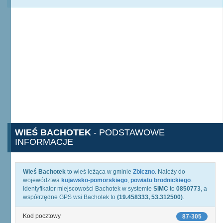
WIEŚ BACHOTEK
- PODSTAWOWE
INFORMACJE
Wieś Bachotek
to wieś leżąca w gminie
Zbiczno
. Należy do
województwa
kujawsko-pomorskiego
,
powiatu brodnickiego
.
Identyfikator miejscowości Bachotek w systemie
SIMC
to
0850773
, a
współrzędne GPS wsi Bachotek to
(19.458333, 53.312500)
.
Kod pocztowy
87-305