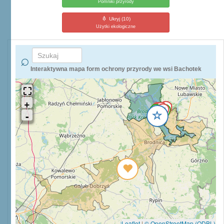
Pomniki przyrody
Ukryj
(10)
Użytki ekologiczne
Interaktywna mapa form ochrony przyrody we wsi Bachotek
Leaflet
|
© OpenStreetMap (ODBL)