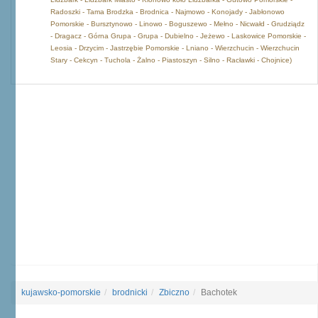
Radoszki - Tama Brodzka - Brodnica - Najmowo - Konojady - Jabłonowo
Pomorskie - Bursztynowo - Linowo - Boguszewo - Mełno - Nicwałd - Grudziądz
- Dragacz - Górna Grupa - Grupa - Dubielno - Jeżewo - Laskowice Pomorskie -
Leosia - Drzycim - Jastrzębie Pomorskie - Lniano - Wierzchucin - Wierzchucin
Stary - Cekcyn - Tuchola - Żalno - Piastoszyn - Silno - Racławki - Chojnice)
Powierzchnia:
55552.5 ha
Agata
- Pomnik przyrody
Opis:
Drzewo gatunku lipa drobnolistna (Tilia cordata) o obwodzie
pnia 220 cm wysokości ok. 24 metrów.,
Data ustanowienia:
2016-02-
02,
Opis granicy:
Drzewo rosnie na terenie Leśnictwa Bachotek w
gminie Zbiczno. Działka nr 7224/10 w obrębie geodezyjnym
Pokrzydowo gmina Zbiczno
kujawsko-pomorskie
brodnicki
Zbiczno
Bachotek
Pomnik przyrody (skupisko)
Opis:
Buk ok. 150 lat cypryśnik wiek ok. 100 lat,
Data
ustanowienia:
1988-12-16,
Opis granicy:
Brzezinki – park podworski