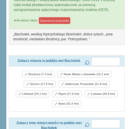
Sulimierskiego i Władysława Walewskiego, 1880-1914. Poniższy
cytat został ptrzetworzony automatycznie za pomocą
oprogramowania optycznego rozpoznawania znaków (OCR).
Jeśli widzisz błędy
Zaproponuj poprawkę
Bachotek, według Kętrzyńskiego Boehoteh, dobra szlach., pow.
brodnicki, niedaleko Brodnicy, par. Pokrzydowo.
Zobacz miasta w pobliżu wsi Bachotek
Brodnica (7,2 km)
Nowe Miasto Lubawskie (15,1 km)
Górzno (17,8 km)
Jabłonowo Pomorskie (21,9 km)
Lidzbark (25,1 km)
Rypin (27,6 km)
Lubawa (28,8 km)
Iława (32,4 km)
Zobacz inne miejscowości w pobliżu wsi
Bachotek