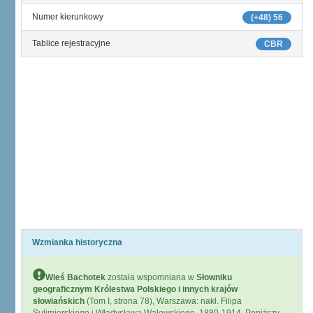
Numer kierunkowy
(+48) 56
Tablice rejestracyjne
CBR
Wzmianka historyczna
Wieś Bachotek
została wspomniana w
Słowniku
geograficznym Królestwa Polskiego i innych krajów
słowiańskich
(Tom I, strona 78), Warszawa: nakł. Filipa