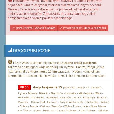
Posiadamy również rozbudowane statystyki o zarejestrowanych
pojazdach, wraz z ich typem, wiekiem oraz wieloma innymi cechami.
Niestety dane te nie są dostępne dla jednostek administracyjnych
mniejszych od powiatów. Zapraszamy do zapoznania się z nimi
bezpośrednio na stronie powiatu brodnickiego.
gmina Zbiczno - wypadki drogowe
Powiat brodnicki - dane o pojazdach
DROGI PUBLICZNE
Przez Wieś Bachotek nie przechodzi
żadna droga publiczna
zaliczana do kategorii wojewódzkiej lub wyższej. Poniżej znajduje się
lista takich dróg w promieniu
10 km
wraz z ich typem i kompletnym
przebiegiem (spisem miejscowości, przez które przechodzi dana trasa).
DK 15
droga krajowa nr 15
(Trzebnica - Księgnice - Kobylice -
Ligota - Jaźwiny - Blizocin - Skoroszów - Lasowice - Miłochowice - Milicz -
Wszewilki - Dziadkowo - Rakłowice - Cieszków - Zduny - Krotoszyn - Bożacin -
Wolenice - Czarny Sad - Lipowiec - Koźmin Wielkopolski - Chełkówko - Wałków
- Golina - Jarocin - Cielcza - Mieszków - Wolica Pusta - Klęka - Nowe Miasto
nad Wartą - Lubrze - Miąskowo - Czarne Piątkowo - Białe Piątkowo - Miłosław -