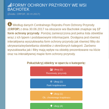
FORMY OCHRONY PRZYRODY WE WSI
BACHOTEK
(Źródło: CRFOP, 30.VI.2017)
Według danych Centralnego Rejestru From Ochrony Przyrody
(
CRFOP
) z dnia 30.06.2017 na obszarze wsi Bachotek znajduje się
17
form ochrony przyrody
. Poniżej zamieszczona jest pełna lista obiektów
wraz z ich typem i podstawowymi informacjami. Dostępna jest również
interaktywna wyszukiwarka form ochrony przyrody jak również filtry do
ukrywania/wyświetlania obiektów z określonych kategorii. Zarówno
wyszukiwarka jak i filtry mają wpływ na obiekty prezentowane na liście
oraz na interaktywnej mapie form ochrony przyrody.
Pokaż/ukryj obiekty w oparciu o kategorię:
Ukryj
(1)
Rezerwaty przyrody
Ukryj
(1)
Parki krajobrazowe
Ukryj
(1)
Ob. chronionego krajobrazu
Ukryj
(4)