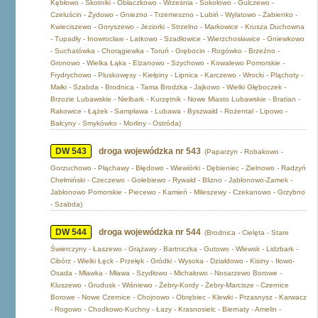
Kębłowo - Skotniki - Obłaczkowo - Września - Sokołowo - Gulczewo -
Czeluścin - Żydowo - Gniezno - Trzemeszno - Lubiń - Wylatowo - Żabienko -
Kwieciszewo - Goryszewo - Jeziorki - Strzelno - Markowice - Krusza Duchowna
- Tupadły - Inowrocław - Latkowo - Szadłowice - Wierzchosławice - Gniewkowo
- Suchatówka - Chorągiewka - Toruń - Grębocin - Rogówko - Brzeźno -
Gronowo - Wielka Łąka - Elzanowo - Szychowo - Kowalewo Pomorskie -
Frydrychowo - Pluskowęsy - Kiełpiny - Lipnica - Karczewo - Wrocki - Pląchoty -
Małki - Szabda - Brodnica - Tama Brodzka - Jajkowo - Wielki Głęboczek -
Brzozie Lubawskie - Nielbark - Kurzętnik - Nowe Miasto Lubawskie - Bratian -
Rakowice - Łążek - Sampława - Lubawa - Byszwałd - Rożental - Lipowo -
Bałcyny - Smykówko - Morliny - Ostróda)
DW 543
droga wojewódzka nr 543
(Paparzyn - Robakowo -
Gorzuchowo - Płąchawy - Błędowo - Wiewiórki - Dębieniec - Zielnowo - Radzyń
Chełmiński - Czeczewo - Gołebiewo - Rywałd - Blizno - Jabłonowo-Zamek -
Jabłonowo Pomorskie - Piecewo - Kamień - Mileszewy - Czekanowo - Grzybno
- Szabda)
DW 544
droga wojewódzka nr 544
(Brodnica - Cielęta - Stare
Świerczyny - Łaszewo - Grążawy - Bartniczka - Gutowo - Wlewsk - Lidzbark -
Cibórz - Wielki Łęck - Przełęk - Gródki - Wysoka - Działdowo - Kisiny - Iłowo-
Osada - Mławka - Mława - Szydłowo - Michałowo - Nosarzewo Borowe -
Kluszewo - Grudusk - Wiśniewo - Żebry-Kordy - Żebry-Marcisze - Czernice
Borowe - Nowe Czernice - Chojnowo - Obrębiec - Klewki - Przasnysz - Karwacz
- Rogowo - Chodkowo-Kuchny - Łazy - Krasnosielc - Biernaty - Amelin -