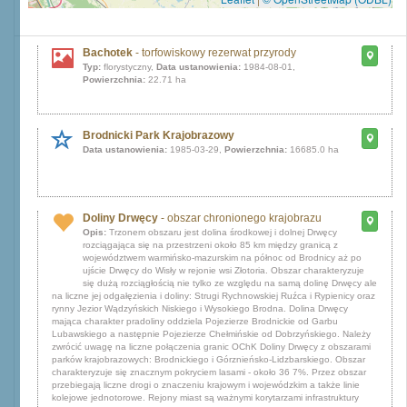
Bachotek
- torfowiskowy rezerwat przyrody
Typ:
florystyczny,
Data ustanowienia:
1984-08-01,
Powierzchnia:
22.71 ha
Brodnicki Park Krajobrazowy
Data ustanowienia:
1985-03-29,
Powierzchnia:
16685.0 ha
Doliny Drwęcy
- obszar chronionego krajobrazu
Opis:
Trzonem obszaru jest dolina środkowej i dolnej Drwęcy
rozciągająca się na przestrzeni około 85 km między granicą z
województwem warmińsko-mazurskim na północ od Brodnicy aż po
ujście Drwęcy do Wisły w rejonie wsi Złotoria. Obszar charakteryzuje
się dużą rozciągłością nie tylko ze względu na samą dolinę Drwęcy ale
na liczne jej odgałęzienia i doliny: Strugi Rychnowskiej Ruźca i Rypienicy oraz
rynny Jezior Wądzyńskich Niskiego i Wysokiego Brodna. Dolina Drwęcy
mająca charakter pradoliny oddziela Pojezierze Brodnickie od Garbu
Lubawskiego a następnie Pojezierze Chełmińskie od Dobrzyńskiego. Należy
zwrócić uwagę na liczne połączenia granic OChK Doliny Drwęcy z obszarami
parków krajobrazowych: Brodnickiego i Górznieńsko-Lidzbarskiego. Obszar
charakteryzuje się znacznym pokryciem lasami - około 36 7%. Przez obszar
przebiegają liczne drogi o znaczeniu krajowym i wojewódzkim a także linie
kolejowe jednotorowe. Rejony miast są ważnymi korytarzami infrastruktury