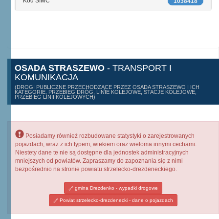
Kod SIMC
1038418
OSADA STRASZEWO
- TRANSPORT I
KOMUNIKACJA
(DROGI PUBLICZNE PRZECHODZĄCE PRZEZ OSADA STRASZEWO I ICH
KATEGORIE, PRZEBIEG DRÓG, LINIE KOLEJOWE, STACJE KOLEJOWE,
PRZEBIEG LINII KOLEJOWYCH)
Posiadamy również rozbudowane statystyki o zarejestrowanych
pojazdach, wraz z ich typem, wiekiem oraz wieloma innymi cechami.
Niestety dane te nie są dostępne dla jednostek administracyjnych
mniejszych od powiatów. Zapraszamy do zapoznania się z nimi
bezpośrednio na stronie powiatu strzelecko-drezdeneckiego.
gmina Drezdenko - wypadki drogowe
Powiat strzelecko-drezdenecki - dane o pojazdach