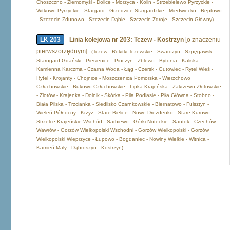
Choszczno - Ziemomyśl - Dolice - Morzyca - Kolin - Strzebielewo Pyrzyckie -
Witkowo Pyrzyckie - Stargard - Grzędzice Stargardzkie - Miedwiecko - Reptowo
- Szczecin Zdunowo - Szczecin Dąbie - Szczecin Zdroje - Szczecin Główny)
LK 203
Linia kolejowa nr 203: Tczew - Kostrzyn
[o znaczeniu
pierwszorzędnym]
(Tczew - Rokitki Tczewskie - Swarożyn - Szpęgawsk -
Starogard Gdański - Piesienice - Pinczyn - Zblewo - Bytonia - Kaliska -
Kamienna Karczma - Czarna Woda - Łąg - Czersk - Gutowiec - Rytel Wieś -
Rytel - Krojanty - Chojnice - Moszczenica Pomorska - Wierzchowo
Człuchowskie - Bukowo Człuchowskie - Lipka Krajeńska - Zakrzewo Złotowskie
- Złotów - Krajenka - Dolnik - Skórka - Piła Podlasie - Piła Główna - Stobno -
Biała Pilska - Trzcianka - Siedlisko Czarnkowskie - Biernatowo - Fulsztyn -
Wieleń Północny - Krzyż - Stare Bielice - Nowe Drezdenko - Stare Kurowo -
Strzelce Krajeńskie Wschód - Sarbiewo - Górki Noteckie - Santok - Czechów -
Wawrów - Gorzów Wielkopolski Wschodni - Gorzów Wielkopolski - Gorzów
Wielkopolski Wieprzyce - Łupowo - Bogdaniec - Nowiny Wielkie - Witnica -
Kamień Mały - Dąbroszyn - Kostrzyn)