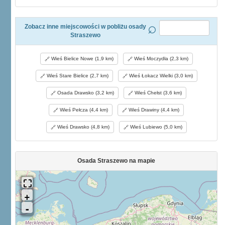
Zobacz inne miejscowości w pobliżu osady
Straszewo
Wieś Bielice Nowe (1,9 km)
Wieś Moczydła (2,3 km)
Wieś Stare Bielice (2,7 km)
Wieś Łokacz Wielki (3,0 km)
Osada Drawsko (3,2 km)
Wieś Chełst (3,6 km)
Wieś Pełcza (4,4 km)
Wieś Drawiny (4,4 km)
Wieś Drawsko (4,8 km)
Wieś Lubiewo (5,0 km)
Osada Straszewo na mapie