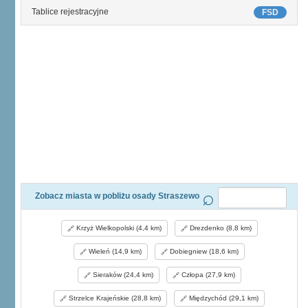
Tablice rejestracyjne
FSD
Zobacz miasta w pobliżu osady Straszewo
Krzyż Wielkopolski (4,4 km)
Drezdenko (8,8 km)
Wieleń (14,9 km)
Dobiegniew (18,6 km)
Sieraków (24,4 km)
Człopa (27,9 km)
Strzelce Krajeńskie (28,8 km)
Międzychód (29,1 km)