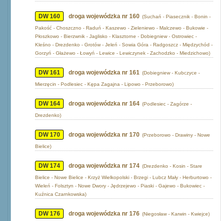
DW 160
droga wojewódzka nr 160
(Suchań - Piasecznik - Bonin -
Pakość - Choszczno - Raduń - Kaszewo - Zieleniewo - Malczewo - Bukowie -
Płoszkowo - Bierzwnik - Jaglisko - Klasztorne - Dobiegniew - Ostrowiec -
Kleśno - Drezdenko - Grotów - Jeleń - Sowia Góra - Radgoszcz - Międzychód -
Gorzyń - Głażewo - Łowyń - Lewice - Lewiczynek - Zachodzko - Miedzichowo)
DW 161
droga wojewódzka nr 161
(Dobiegniew - Kubczyce -
Mierzęcin - Podlesiec - Kępa Zagajna - Lipowo - Przeborowo)
DW 164
droga wojewódzka nr 164
(Podlesiec - Zagórze -
Drezdenko)
DW 170
droga wojewódzka nr 170
(Przeborowo - Drawiny - Nowe
Bielice)
DW 174
droga wojewódzka nr 174
(Drezdenko - Kosin - Stare
Bielice - Nowe Bielice - Krzyż Wielkopolski - Brzegi - Lubcz Mały - Herburtowo -
Wieleń - Folsztyn - Nowe Dwory - Jędrzejewo - Piaski - Gajewo - Bukowiec -
Kuźnica Czarnkowska)
DW 176
droga wojewódzka nr 176
(Niegosław - Karwin - Kwiejce)