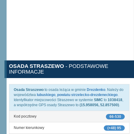
OSADA STRASZEWO
- PODSTAWOWE
INFORMACJE
Osada Straszewo
to osada leżąca w gminie
Drezdenko
. Należy do
województwa
lubuskiego
,
powiatu strzelecko-drezdeneckiego
.
Identyfikator miejscowości Straszewo w systemie
SIMC
to
1038418
,
a współrzędne GPS osady Straszewo to
(15.958056, 52.857500)
.
Kod pocztowy
66-530
Numer kierunkowy
(+48) 95