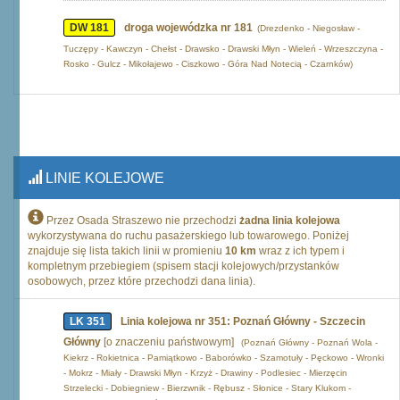
DW 181
droga wojewódzka nr 181
(Drezdenko - Niegosław -
Tuczępy - Kawczyn - Chełst - Drawsko - Drawski Młyn - Wieleń - Wrzeszczyna -
Rosko - Gulcz - Mikołajewo - Ciszkowo - Góra Nad Notecią - Czarnków)
LINIE KOLEJOWE
Przez Osada Straszewo nie przechodzi
żadna linia kolejowa
wykorzystywana do ruchu pasażerskiego lub towarowego. Poniżej
znajduje się lista takich linii w promieniu
10 km
wraz z ich typem i
kompletnym przebiegiem (spisem stacji kolejowych/przystanków
osobowych, przez które przechodzi dana linia).
LK 351
Linia kolejowa nr 351: Poznań Główny - Szczecin
Główny
[o znaczeniu państwowym]
(Poznań Główny - Poznań Wola -
Kiekrz - Rokietnica - Pamiątkowo - Baborówko - Szamotuły - Pęckowo - Wronki
- Mokrz - Miały - Drawski Młyn - Krzyż - Drawiny - Podlesiec - Mierzęcin
Strzelecki - Dobiegniew - Bierzwnik - Rębusz - Słonice - Stary Klukom -