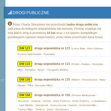
DROGI PUBLICZNE
Przez Osada Straszewo nie przechodzi
żadna droga publiczna
zaliczana do kategorii wojewódzkiej lub wyższej. Poniżej znajduje się
lista takich dróg w promieniu
10 km
wraz z ich typem i kompletnym
przebiegiem (spisem miejscowości, przez które przechodzi dana trasa).
DW 123
droga wojewódzka nr 123
(Lubcz Mały - Huta Szklana -
Kuźnica Żelichowska - Przesieki)
DW 133
droga wojewódzka nr 133
(Chełst - Kwiejce - Borzysko-
Młyn - Sieraków - Ryżyn - Chrzypsko Wielkie)
DW 135
droga wojewódzka nr 135
(Wieleń - Potrzebowice - Miały -
Marylin - Piłka - Borzysko-Młyn)
DW 158
droga wojewódzka nr 158
(Gorzów Wielkopolski -
Janczewo - Gralewo - Santok - Stare Polichno - Nowe Polichno - Ludzisławice
- Lipki Wielkie - Jastrzębnik - Goszczanowo - Gościm - Gościmski Młyn -
Trzebicz-Młyn - Trzebicz - Osów - Drezdenko)