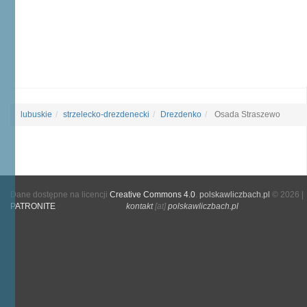
lubuskie
strzelecko-drezdenecki
Drezdenko
Osada Straszewo
Dane dostępne na licencji
Creative Commons 4.0
.
polskawliczbach.pl
© 2026 |
PATRONITE
kontakt
[at]
polskawliczbach.pl