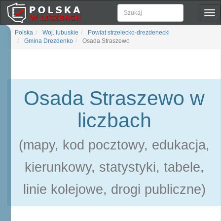
Pok
naw
Polska
Woj. lubuskie
Powiat strzelecko-drezdenecki
Gmina Drezdenko
Osada Straszewo
Osada Straszewo w
liczbach
(mapy, kod pocztowy, edukacja,
kierunkowy, statystyki, tabele,
linie kolejowe, drogi publiczne)