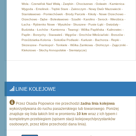
Wola - Czerwińsk Nad Wisłą - Zarębin - Chociszewo - Goławin - Kamienica-
Wygoda - Emolinek - Trębki Stare - Zakroczym - Nowy Dwór Mazowiecki -
Stanisławowo - Pomiechówek - Brody Parcele - Kikoły - Nowe Orzechowo -
Orzechowo - Dębe - Bolesławowo - Szadki - Karolino - Serock - Wierzbica -
Łacha - Rybienko Nowe - Wyszków - Skuszew - Puste Łąki - Gwizdały -
Budziska - Łochów - Kamionna - Twarogi - Wólka Paplińska - Kalinowiec -
Paplin - Borzychy - Starawieś - Węgrów - Grochów Włościański - Brzozów -
Przeździatka-Kolonia - Sokołów Podlaski - Karlusin - Bachorza - Repki -
Skrzeszew - Frankopol - Tonkiele - Wólka Zamkowa - Drohiczyn - Zajęczniki -
Klekotowo - Słochy Annopolskie - Siemiatycze)
LINIE KOLEJOWE
Przez Osada Popowice nie przechodzi
żadna linia kolejowa
wykorzystywana do ruchu pasażerskiego lub towarowego. Poniżej
znajduje się lista takich linii w promieniu
10 km
wraz z ich typem i
kompletnym przebiegiem (spisem stacji kolejowych/przystanków
osobowych, przez które przechodzi dana linia).