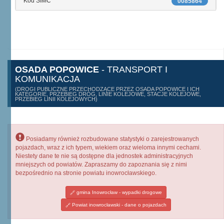
Kod SIMC
0085864
OSADA POPOWICE
- TRANSPORT I
KOMUNIKACJA
(DROGI PUBLICZNE PRZECHODZĄCE PRZEZ OSADA POPOWICE I ICH
KATEGORIE, PRZEBIEG DRÓG, LINIE KOLEJOWE, STACJE KOLEJOWE,
PRZEBIEG LINII KOLEJOWYCH)
Posiadamy również rozbudowane statystyki o zarejestrowanych
pojazdach, wraz z ich typem, wiekiem oraz wieloma innymi cechami.
Niestety dane te nie są dostępne dla jednostek administracyjnych
mniejszych od powiatów. Zapraszamy do zapoznania się z nimi
bezpośrednio na stronie powiatu inowrocławskiego.
gmina Inowrocław - wypadki drogowe
Powiat inowrocławski - dane o pojazdach