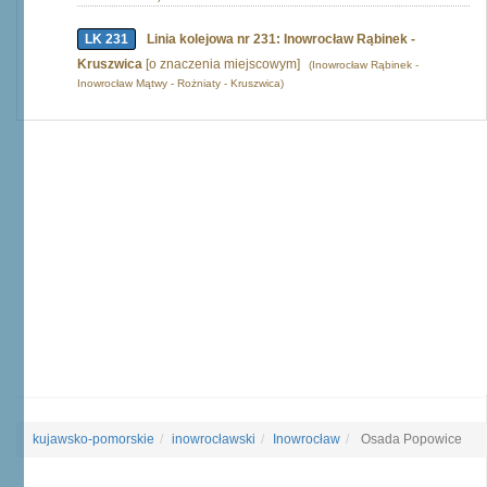
LK 231
Linia kolejowa nr 231: Inowrocław Rąbinek -
Kruszwica
[o znaczenia miejscowym]
(Inowrocław Rąbinek -
Inowrocław Mątwy - Rożniaty - Kruszwica)
kujawsko-pomorskie
inowrocławski
Inowrocław
Osada Popowice