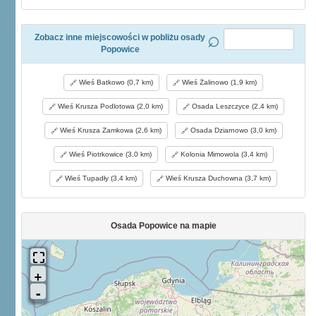
Zobacz inne miejscowości w pobliżu osady
Popowice
Wieś Batkowo (0,7 km)
Wieś Żalinowo (1,9 km)
Wieś Krusza Podlotowa (2,0 km)
Osada Leszczyce (2,4 km)
Wieś Krusza Zamkowa (2,6 km)
Osada Dziarnowo (3,0 km)
Wieś Piotrkowice (3,0 km)
Kolonia Mimowola (3,4 km)
Wieś Tupadły (3,4 km)
Wieś Krusza Duchowna (3,7 km)
Osada Popowice na mapie