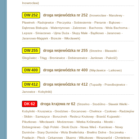
Inowrocław)
DW 252
droga wojewódzka nr 252
(Inowrocław - Marulewy -
Pławinek - Radojewice - Pieczyska - Sobiesiernie - Pieranie - Bąkowo -
Dąbrowa Biskupia - Walentynowo - Zakrzewo - Bachorza - Wola Bachorna -
Lepsze - Siniarzewo - Ujma Duża - Słupy Małe - Bądkowo - Jaranowo -
Jaranowo-Majątek - Brzezie - Włocławek)
DW 255
droga wojewódzka nr 255
(Strzelno - Bławatki -
Głogówiec - Trląg - Broniewice - Dobieszewice - Jankowo - Pakość)
DW 400
droga wojewódzka nr 400
(Więcławice - Latkowo)
DW 412
droga wojewódzka nr 412
(Tupadły - Przedbojewice -
Janowice - Kobylniki)
DK 62
droga krajowa nr 62
(Strzelno - Stodólno - Sławsk Wielki -
Kobylniki - Kruszwica - Grodztwo - Gocanowo - Chełmce - Czołowo - Radziejów
- Skibin - Samszyce - Borucinek - Redecz Krukowy - Brześć Kujawski -
Pikutkowo - Włocławek - Modzerowo - Wistka Królewska - Mostki -
Dobiegniewo - Dąb Polski - Skoki Duże - Nowa Wieś - Karolewo - Nowy
Duninów - Stary Duninów - Wola Brwileńska - Brwilno Dolne - Soczewka -
Popłacin - Płock - Cekanowo - Słupno - Wilczkowo - Wyszogród - Chmielewo -