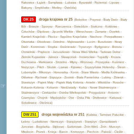
Rakowice - Łążek - Sampława - Lubawa - Byszwałd - Rożental - Lipowo -
Bałcyny - Smykówko - Morliny - Ostróda)
DK 25
droga krajowa nr 25
(Bobolice - Przyrost - Biały Dwór - Biały
Bór - Brzezie - Sporysz - Rzeczenica - Gwieździn - Stołczno - Kołdowo -
Człuchów - Ględowo - Jęczniki Wielkie - Wierzchowo - Zamarte - Orzełek -
Kamień Krajeński - Płocicz - Sępólno Krajeńskie - Niechorz - Przepałkowo -
Olszewka - Obodowo - Dziedno - Mąkowarsko - Lucim - Buszkowo - Nowy
Dwór - Koronowo - Stopka - Gościeradz - Tryszczyn - Bydgoszcz - Brzoza -
Chmielniki - Prądocin - Januszkowo - Nowa Wieś Wielka - Tarkowo Dolne -
Złotniki Kujawskie - Jaksice - Sławęcinek - Inowrocław - Tupadły - Krusza
Duchowna - Markowice - Strzelno - Młyny - Wronowy - Proszyska - Kuśnierz -
Nożyczyn - Pilich - Skulsk - Lisewo - Kijowiec - Szyszyńskie Holendry - Ślesin -
Lubomyśle - Mikorzyn - Honoratka - Konin - Stare Miasto - Modła Królewska -
Główiew - Rychwał - Siąszyce - Zosinki - Biała Panieńska - Lubiny - Zbiersk -
Stawiszyn - Piątek Mały - Piątek Mały Kolonia - Anielin - Witoldów - Russów -
Kokanin-Kolonia - Kokanin - Niedźwiady - Kalisz - Nowe Skalmierzyce -
Skalmierzyce - Czekanów - Ostrów Wielkopolski - Przygodzice - Antonin -
Czarnylas - Chojnik - Międzybórz - Ose - Oska Piła - Drołtowice - Katiusza -
Sokołowice - Oleśnica)
DW 251
droga wojewódzka nr 251
(Kaliska - Tarnowo Pałuckie -
Łekno - Ludwikowo - Niemczyn - Starężynek - Starężyn - Damasławek -
Juncewo - Bogdarka - Słębowo - Sarbinowo - Żnin-Wieś - Żnin - Murczyn -
Młodocin - Pturek - Knieja - Barcin - Krotoszyn - Piechcin - Pakość - Cieślin -