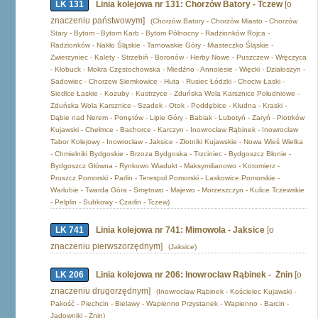
LK 131
Linia kolejowa nr 131: Chorzów Batory - Tczew
[o
znaczeniu państwowym]
(Chorzów Batory - Chorzów Miasto - Chorzów
Stary - Bytom - Bytom Karb - Bytom Północny - Radzionków Rojca -
Radzionków - Nakło Śląskie - Tarnowskie Góry - Miasteczko Śląskie -
Zwierzyniec - Kalety - Strzebiń - Boronów - Herby Nowe - Puszczew - Wręczyca
- Kłobuck - Mokra Częstochowska - Miedźno - Annolesie - Więcki - Działoszyn -
Sadowiec - Chorzew Siemkowice - Huta - Rusiec Łódzki - Chociw Łaski -
Siedlce Łaskie - Kozuby - Kustrzyce - Zduńska Wola Karsznice Południowe -
Zduńska Wola Karsznice - Szadek - Otok - Poddębice - Kłudna - Kraski -
Dąbie nad Nerem - Ponętów - Lipie Góry - Babiak - Lubotyń - Zaryń - Piotrków
Kujawski - Chełmce - Bachorce - Karczyn - Inowrocław Rąbinek - Inowrocław
Tabor Kolejowy - Inowrocław - Jaksice - Złotniki Kujawskie - Nowa Wieś Wielka
- Chmielniki Bydgoskie - Brzoza Bydgoska - Trzciniec - Bydgoszcz Błonie -
Bydgoszcz Główna - Rynkowo Wiadukt - Maksymilianowo - Kotomierz -
Pruszcz Pomorski - Parlin - Terespol Pomorski - Laskowice Pomorskie -
Warlubie - Twarda Góra - Smętowo - Majewo - Morzeszczyn - Kulice Tczewskie
- Pelplin - Subkowy - Czarlin - Tczew)
LK 741
Linia kolejowa nr 741: Mimowola - Jaksice
[o
znaczeniu pierwszorzędnym]
(Jaksice)
LK 206
Linia kolejowa nr 206: Inowrocław Rąbinek - Żnin
[o
znaczeniu drugorzędnym]
(Inowrocław Rąbinek - Kościelec Kujawski -
Pakość - Piechcin - Bielawy - Wapienno Przystanek - Wapienno - Barcin -
Jadowniki - Żnin)