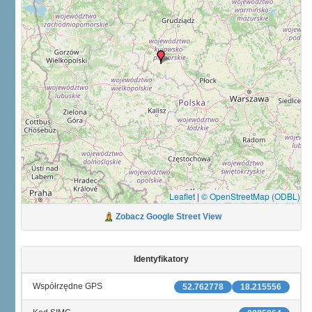
Leaflet
|
© OpenStreetMap (ODBL)
Zobacz Google Street View
Identyfikatory
Współrzędne GPS
52.762778
18.215556