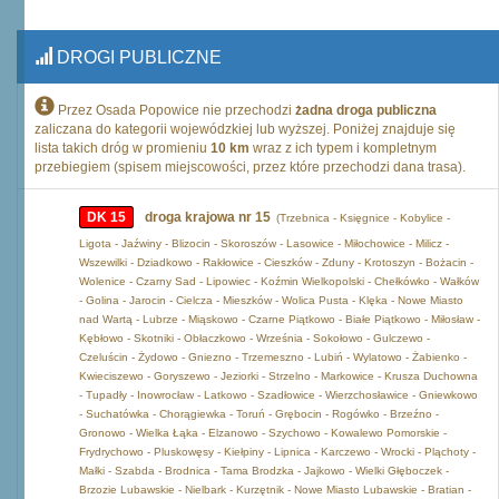
DROGI PUBLICZNE
Przez Osada Popowice nie przechodzi
żadna droga publiczna
zaliczana do kategorii wojewódzkiej lub wyższej. Poniżej znajduje się
lista takich dróg w promieniu
10 km
wraz z ich typem i kompletnym
przebiegiem (spisem miejscowości, przez które przechodzi dana trasa).
DK 15
droga krajowa nr 15
(Trzebnica - Księgnice - Kobylice -
Ligota - Jaźwiny - Blizocin - Skoroszów - Lasowice - Miłochowice - Milicz -
Wszewilki - Dziadkowo - Rakłowice - Cieszków - Zduny - Krotoszyn - Bożacin -
Wolenice - Czarny Sad - Lipowiec - Koźmin Wielkopolski - Chełkówko - Wałków
- Golina - Jarocin - Cielcza - Mieszków - Wolica Pusta - Klęka - Nowe Miasto
nad Wartą - Lubrze - Miąskowo - Czarne Piątkowo - Białe Piątkowo - Miłosław -
Kębłowo - Skotniki - Obłaczkowo - Września - Sokołowo - Gulczewo -
Czeluścin - Żydowo - Gniezno - Trzemeszno - Lubiń - Wylatowo - Żabienko -
Kwieciszewo - Goryszewo - Jeziorki - Strzelno - Markowice - Krusza Duchowna
- Tupadły - Inowrocław - Latkowo - Szadłowice - Wierzchosławice - Gniewkowo
- Suchatówka - Chorągiewka - Toruń - Grębocin - Rogówko - Brzeźno -
Gronowo - Wielka Łąka - Elzanowo - Szychowo - Kowalewo Pomorskie -
Frydrychowo - Pluskowęsy - Kiełpiny - Lipnica - Karczewo - Wrocki - Pląchoty -
Małki - Szabda - Brodnica - Tama Brodzka - Jajkowo - Wielki Głęboczek -
Brzozie Lubawskie - Nielbark - Kurzętnik - Nowe Miasto Lubawskie - Bratian -