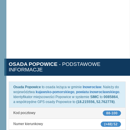
OSADA POPOWICE
- PODSTAWOWE
INFORMACJE
Osada Popowice
to osada leżąca w gminie
Inowrocław
. Należy do
województwa
kujawsko-pomorskiego
,
powiatu inowrocławskiego
.
Identyfikator miejscowości Popowice w systemie
SIMC
to
0085864
,
a współrzędne GPS osady Popowice to
(18.215556, 52.762778)
.
Kod pocztowy
88-100
Numer kierunkowy
(+48) 52