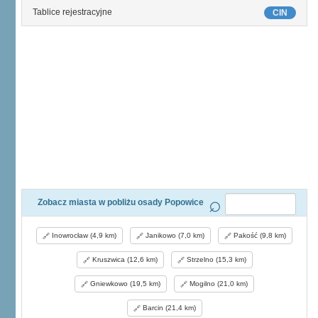
Tablice rejestracyjne
CIN
Zobacz miasta w pobliżu osady Popowice
Inowrocław (4,9 km)
Janikowo (7,0 km)
Pakość (9,8 km)
Kruszwica (12,6 km)
Strzelno (15,3 km)
Gniewkowo (19,5 km)
Mogilno (21,0 km)
Barcin (21,4 km)