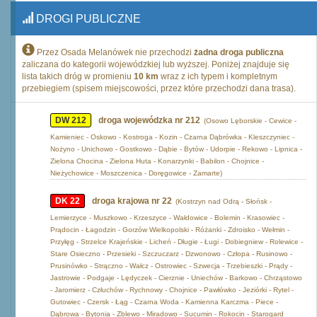
DROGI PUBLICZNE
Przez Osada Melanówek nie przechodzi
żadna droga publiczna
zaliczana do kategorii wojewódzkiej lub wyższej. Poniżej znajduje się
lista takich dróg w promieniu
10 km
wraz z ich typem i kompletnym
przebiegiem (spisem miejscowości, przez które przechodzi dana trasa).
DW 212
droga wojewódzka nr 212
(Osowo Lęborskie - Cewice -
Kamieniec - Oskowo - Kostroga - Kozin - Czarna Dąbrówka - Kleszczyniec -
Nożyno - Unichowo - Gostkowo - Dąbie - Bytów - Udorpie - Rekowo - Lipnica -
Zielona Chocina - Zielona Huta - Konarzynki - Babilon - Chojnice -
Nieżychowice - Moszczenica - Doręgowice - Zamarte)
DK 22
droga krajowa nr 22
(Kostrzyn nad Odrą - Słońsk -
Lemierzyce - Muszkowo - Krzeszyce - Wałdowice - Bolemin - Krasowiec -
Prądocin - Łagodzin - Gorzów Wielkopolski - Różanki - Zdroisko - Wełmin -
Przyłęg - Strzelce Krajeńskie - Licheń - Długie - Ługi - Dobiegniew - Rolewice -
Stare Osieczno - Przesieki - Szczuczarz - Dzwonowo - Człopa - Rusinowo -
Prusinówko - Strączno - Wałcz - Ostrowiec - Szwecja - Trzebieszki - Prądy -
Jastrowie - Podgaje - Lędyczek - Cierznie - Uniechów - Barkowo - Chrząstowo
- Jaromierz - Człuchów - Rychnowy - Chojnice - Pawłówko - Jeziórki - Rytel -
Gutowiec - Czersk - Łąg - Czarna Woda - Kamienna Karczma - Piece -
Dąbrowa - Bytonia - Zblewo - Miradowo - Sucumin - Rokocin - Starogard