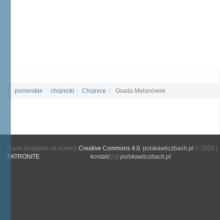
pomorskie
chojnicki
Chojnice
Osada Melanówek
Dane dostępne na licencji
Creative Commons 4.0
.
polskawliczbach.pl
© 2026 |
PATRONITE
kontakt
[at]
polskawliczbach.pl