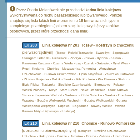
Przez Osada Melanówek nie przechodzi
żadna linia kolejowa
wykorzystywana do ruchu pasażerskiego lub towarowego. Poniżej
znajduje się lista takich linii w promieniu
10 km
wraz z ich typem i
kompletnym przebiegiem (spisem stacji kolejowych/przystanków
osobowych, przez które przechodzi dana linia).
LK 203
Linia kolejowa nr 203: Tczew - Kostrzyn
[o znaczeniu
pierwszorzędnym]
(Tczew - Rokitki Tczewskie - Swarożyn - Szpęgawsk -
Starogard Gdański - Piesienice - Pinczyn - Zblewo - Bytonia - Kaliska -
Kamienna Karczma - Czarna Woda - Łąg - Czersk - Gutowiec - Rytel Wieś -
Rytel - Krojanty - Chojnice - Moszczenica Pomorska - Wierzchowo
Człuchowskie - Bukowo Człuchowskie - Lipka Krajeńska - Zakrzewo Złotowskie
- Złotów - Krajenka - Dolnik - Skórka - Piła Podlasie - Piła Główna - Stobno -
Biała Pilska - Trzcianka - Siedlisko Czarnkowskie - Biernatowo - Fulsztyn -
Wieleń Północny - Krzyż - Stare Bielice - Nowe Drezdenko - Stare Kurowo -
Strzelce Krajeńskie Wschód - Sarbiewo - Górki Noteckie - Santok - Czechów -
Wawrów - Gorzów Wielkopolski Wschodni - Gorzów Wielkopolski - Gorzów
Wielkopolski Wieprzyce - Łupowo - Bogdaniec - Nowiny Wielkie - Witnica -
Kamień Mały - Dąbroszyn - Kostrzyn)
LK 210
Linia kolejowa nr 210: Chojnice - Runowo Pomorskie
[o znaczeniu pierwszorzędnym]
(Chojnice - Brzeźno Człuchowskie -
Człuchów - Biskupnica - Bińcze - Domisław - Czarne - Żółtnica - Czarnobór -