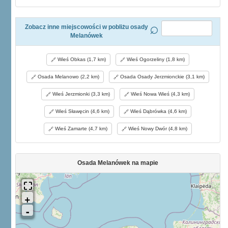
Zobacz inne miejscowości w pobliżu osady
Melanówek
Wieś Obkas (1,7 km)
Wieś Ogorzeliny (1,8 km)
Osada Melanowo (2,2 km)
Osada Osady Jerzmionckie (3,1 km)
Wieś Jerzmionki (3,3 km)
Wieś Nowa Wieś (4,3 km)
Wieś Sławęcin (4,6 km)
Wieś Dąbrówka (4,6 km)
Wieś Zamarte (4,7 km)
Wieś Nowy Dwór (4,8 km)
Osada Melanówek na mapie