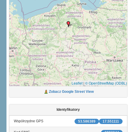
Leaflet
|
© OpenStreetMap (ODBL)
Zobacz Google Street View
Identyfikatory
Współrzędne GPS
53.586389
17.551111