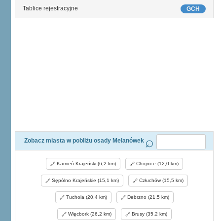
Tablice rejestracyjne
GCH
Zobacz miasta w pobliżu osady Melanówek
Kamień Krajeński (6,2 km)
Chojnice (12,0 km)
Sępólno Krajeńskie (15,1 km)
Człuchów (15,5 km)
Tuchola (20,4 km)
Debrzno (21,5 km)
Więcbork (26,2 km)
Brusy (35,2 km)