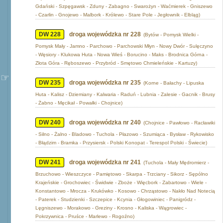
Gdański - Szpęgawsk - Zduny - Zabagno - Swarożyn - Waćmierek - Gniszewo
- Czarlin - Gnojewo - Malbork - Królewo - Stare Pole - Jegłownik - Elbląg)
DW 228
droga wojewódzka nr 228
(Bytów - Pomysk Wielki -
Pomysk Mały - Jamno - Parchowo - Parchowski Młyn - Nowy Dwór - Sulęczyno
- Węsiory - Klukowa Huta - Nowa Wieś - Borucino - Maks - Brodnica Górna -
Złota Góra - Ręboszewo - Przybród - Smętowo Chmieleńskie - Kartuzy)
DW 235
droga wojewódzka nr 235
(Korne - Bałachy - Lipuska
Huta - Kalisz - Dziemiany - Kalwaria - Raduń - Lubnia - Zalesie - Gacnik - Brusy
- Żabno - Męcikał - Powałki - Chojnice)
DW 240
droga wojewódzka nr 240
(Chojnice - Pawłowo - Racławiki
- Silno - Żalno - Bladowo - Tuchola - Płazowo - Szumiąca - Bysław - Rykowisko
- Błądzim - Bramka - Przysiersk - Polski Konopat - Terespol Polski - Świecie)
DW 241
droga wojewódzka nr 241
(Tuchola - Mały Mędromierz -
Brzuchowo - Wieszczyce - Pamiętowo - Skarpa - Trzciany - Sikorz - Sępólno
Krajeńskie - Grochowiec - Świdwie - Zboże - Więcbork - Zabartowo - Wiele -
Konstantowo - Mrocza - Krukówko - Kosowo - Chrząstowo - Nakło Nad Notecią
- Paterek - Studzienki - Szczepice - Kcynia - Głogowiniec - Panigródz -
Lęgniszewo - Morakowo - Greziny - Krosno - Kaliska - Wągrowiec -
Pokrzywnica - Pruśce - Marlewo - Rogoźno)