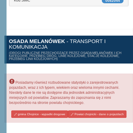
Kod SIMC
0082044
OSADA MELANÓWEK
- TRANSPORT I
KOMUNIKACJA
(DROGI PUBLICZNE PRZECHODZĄCE PRZEZ OSADA MELANÓWEK I ICH
KATEGORIE, PRZEBIEG DRÓG, LINIE KOLEJOWE, STACJE KOLEJOWE,
PRZEBIEG LINII KOLEJOWYCH)
Posiadamy również rozbudowane statystyki o zarejestrowanych
pojazdach, wraz z ich typem, wiekiem oraz wieloma innymi cechami.
Niestety dane te nie są dostępne dla jednostek administracyjnych
mniejszych od powiatów. Zapraszamy do zapoznania się z nimi
bezpośrednio na stronie powiatu chojnickiego.
gmina Chojnice - wypadki drogowe
Powiat chojnicki - dane o pojazdach