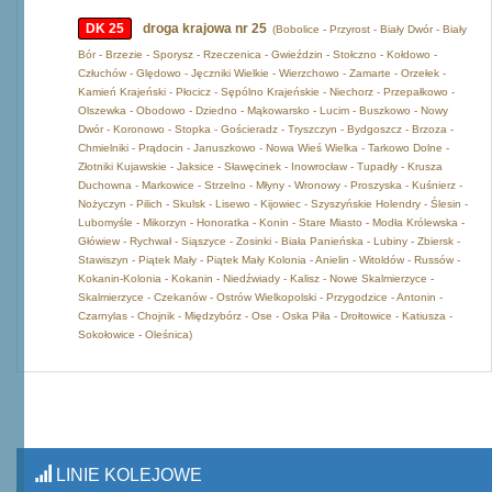
DK 25
droga krajowa nr 25
(Bobolice - Przyrost - Biały Dwór - Biały
Bór - Brzezie - Sporysz - Rzeczenica - Gwieździn - Stołczno - Kołdowo -
Człuchów - Ględowo - Jęczniki Wielkie - Wierzchowo - Zamarte - Orzełek -
Kamień Krajeński - Płocicz - Sępólno Krajeńskie - Niechorz - Przepałkowo -
Olszewka - Obodowo - Dziedno - Mąkowarsko - Lucim - Buszkowo - Nowy
Dwór - Koronowo - Stopka - Gościeradz - Tryszczyn - Bydgoszcz - Brzoza -
Chmielniki - Prądocin - Januszkowo - Nowa Wieś Wielka - Tarkowo Dolne -
Złotniki Kujawskie - Jaksice - Sławęcinek - Inowrocław - Tupadły - Krusza
Duchowna - Markowice - Strzelno - Młyny - Wronowy - Proszyska - Kuśnierz -
Nożyczyn - Pilich - Skulsk - Lisewo - Kijowiec - Szyszyńskie Holendry - Ślesin -
Lubomyśle - Mikorzyn - Honoratka - Konin - Stare Miasto - Modła Królewska -
Główiew - Rychwał - Siąszyce - Zosinki - Biała Panieńska - Lubiny - Zbiersk -
Stawiszyn - Piątek Mały - Piątek Mały Kolonia - Anielin - Witoldów - Russów -
Kokanin-Kolonia - Kokanin - Niedźwiady - Kalisz - Nowe Skalmierzyce -
Skalmierzyce - Czekanów - Ostrów Wielkopolski - Przygodzice - Antonin -
Czarnylas - Chojnik - Międzybórz - Ose - Oska Piła - Drołtowice - Katiusza -
Sokołowice - Oleśnica)
LINIE KOLEJOWE