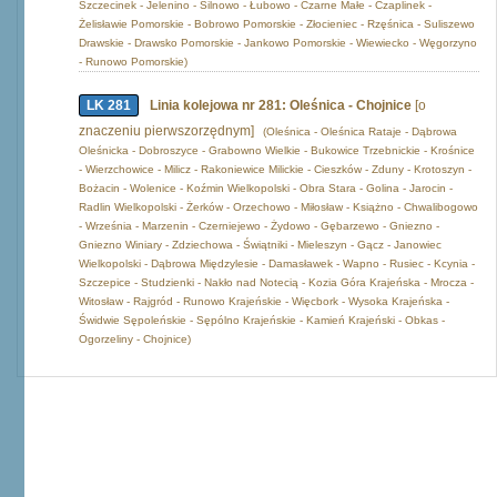
Szczecinek - Jelenino - Silnowo - Łubowo - Czarne Małe - Czaplinek -
Żelisławie Pomorskie - Bobrowo Pomorskie - Złocieniec - Rzęśnica - Suliszewo
Drawskie - Drawsko Pomorskie - Jankowo Pomorskie - Wiewiecko - Węgorzyno
- Runowo Pomorskie)
LK 281
Linia kolejowa nr 281: Oleśnica - Chojnice
[o
znaczeniu pierwszorzędnym]
(Oleśnica - Oleśnica Rataje - Dąbrowa
Oleśnicka - Dobroszyce - Grabowno Wielkie - Bukowice Trzebnickie - Krośnice
- Wierzchowice - Milicz - Rakoniewice Milickie - Cieszków - Zduny - Krotoszyn -
Bożacin - Wolenice - Koźmin Wielkopolski - Obra Stara - Golina - Jarocin -
Radlin Wielkopolski - Żerków - Orzechowo - Miłosław - Książno - Chwalibogowo
- Września - Marzenin - Czerniejewo - Żydowo - Gębarzewo - Gniezno -
Gniezno Winiary - Zdziechowa - Świątniki - Mieleszyn - Gącz - Janowiec
Wielkopolski - Dąbrowa Międzylesie - Damasławek - Wapno - Rusiec - Kcynia -
Szczepice - Studzienki - Nakło nad Notecią - Kozia Góra Krajeńska - Mrocza -
Witosław - Rajgród - Runowo Krajeńskie - Więcbork - Wysoka Krajeńska -
Świdwie Sępoleńskie - Sępólno Krajeńskie - Kamień Krajeński - Obkas -
Ogorzeliny - Chojnice)