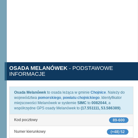
OSADA MELANÓWEK
- PODSTAWOWE
INFORMACJE
Osada Melanówek
to osada leżąca w gminie
Chojnice
. Należy do
województwa
pomorskiego
,
powiatu chojnickiego
. Identyfikator
miejscowości Melanówek w systemie
SIMC
to
0082044
, a
współrzędne GPS osady Melanówek to
(17.551111, 53.586389)
.
Kod pocztowy
89-600
Numer kierunkowy
(+48) 52