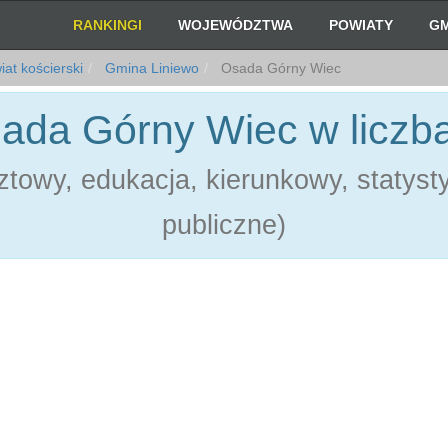
RANKINGI
WOJEWÓDZTWA
POWIATY
GM
at kościerski
Gmina Liniewo
Osada Górny Wiec
ada Górny Wiec w liczb
towy, edukacja, kierunkowy, statystyk
publiczne)