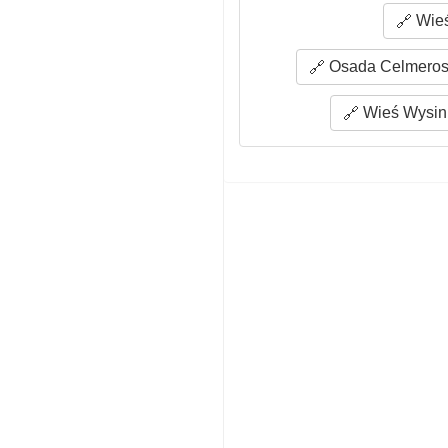
Wieś
Osada Celmerost
Wieś Wysin 