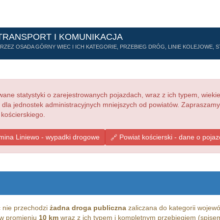
TRANSPORT I KOMUNIKACJA
ZEZ OSADA GÓRNY WIEC I ICH KATEGORIE, PRZEBIEG DRÓG, LINIE KOLEJOWE, ST
ne statystyki o zarejestrowanych pojazdach, wraz z ich typem, wieki
e dla jednostek administracyjnych mniejszych od powiatów. Zapraszamy
 kościerskiego.
ina Liniewo - wypadki drogowe
Powiat kościerski - dane o poja
 nie przechodzi
żadna droga publiczna
zaliczana do kategorii wojewó
g w promieniu
10 km
wraz z ich typem i kompletnym przebiegiem (spisem