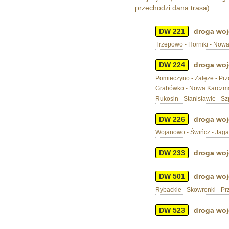
przechodzi dana trasa).
DW 221
droga woj
Trzepowo - Horniki - Nowa
DW 224
droga woj
Pomieczyno - Załęże - Pr
Grabówko - Nowa Karczma -
Rukosin - Stanisławie - S
DW 226
droga woj
Wojanowo - Świńcz - Jagat
DW 233
droga woj
DW 501
droga woj
Rybackie - Skowronki - Pr
DW 523
droga woj