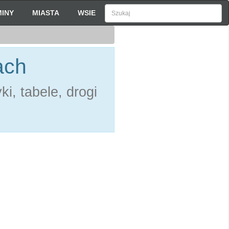
INY
MIASTA
WSIE
ach
i, tabele, drogi