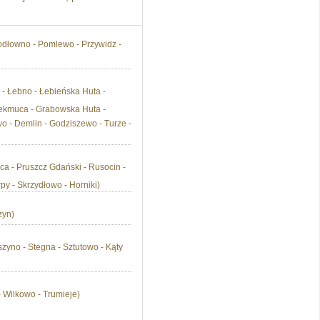
odłowno - Pomlewo - Przywidz -
- Łebno - Łebieńska Huta -
Jekmuca - Grabowska Huta -
o - Demlin - Godziszewo - Turze -
ca - Pruszcz Gdański - Rusocin -
y - Skrzydłowo - Horniki)
zyn)
zyno - Stegna - Sztutowo - Kąty
 Wilkowo - Trumieje)