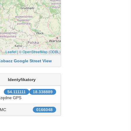
Leaflet
|
© OpenStreetMap (ODBL)
Zobacz Google Street View
Identyfikatory
54.111111
18.338889
rzędne GPS
IMC
0166048