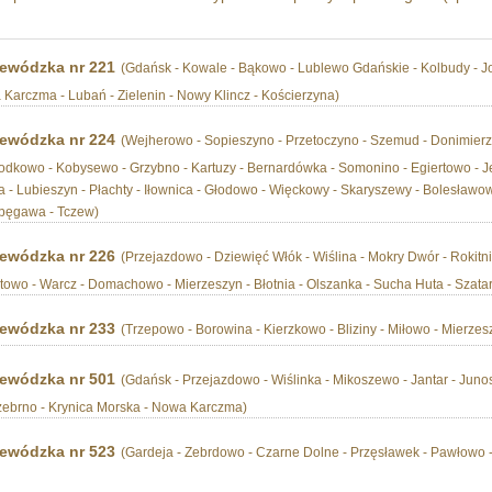
ewódzka nr 221
(Gdańsk - Kowale - Bąkowo - Lublewo Gdańskie - Kolbudy - J
 Karczma - Lubań - Zielenin - Nowy Klincz - Kościerzyna)
ewódzka nr 224
(Wejherowo - Sopieszyno - Przetoczyno - Szemud - Donimierz 
zodkowo - Kobysewo - Grzybno - Kartuzy - Bernardówka - Somonino - Egiertowo - 
 Lubieszyn - Płachty - Iłownica - Głodowo - Więckowy - Skaryszewy - Bolesławow
zpęgawa - Tczew)
ewódzka nr 226
(Przejazdowo - Dziewięć Włók - Wiślina - Mokry Dwór - Rokitni
owo - Warcz - Domachowo - Mierzeszyn - Błotnia - Olszanka - Sucha Huta - Szatarp
ewódzka nr 233
(Trzepowo - Borowina - Kierzkowo - Bliziny - Miłowo - Mierzes
ewódzka nr 501
(Gdańsk - Przejazdowo - Wiślinka - Mikoszewo - Jantar - Junos
zebrno - Krynica Morska - Nowa Karczma)
ewódzka nr 523
(Gardeja - Zebrdowo - Czarne Dolne - Przęsławek - Pawłowo -