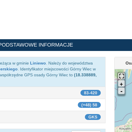
 PODSTAWOWE INFORMACJE
leżąca w gminie
Liniewo
. Należy do województwa
Os
ierskiego
. Identyfikator miejscowości Górny Wiec w
 współrzędne GPS osady Górny Wiec to
(18.338889,
83-420
(+48) 58
GKS