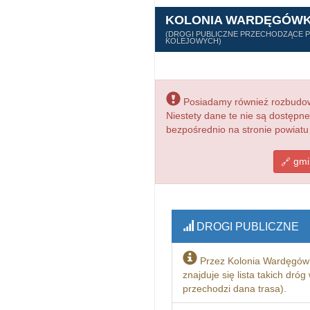
KOLONIA WARDĘGÓW
(DROGI PUBLICZNE PRZECHODZĄCE PR
KOLEJOWYCH)
Posiadamy również rozbudowa
Niestety dane te nie są dostępn
bezpośrednio na stronie powiatu
gmin
DROGI PUBLICZNE
Przez Kolonia Wardęgów
znajduje się lista takich dró
przechodzi dana trasa).