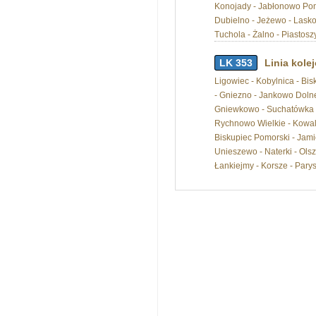
Konojady - Jabłonowo Pomo
Dubielno - Jeżewo - Lasko
Tuchola - Żalno - Piastoszy
LK 353
Linia kol
Ligowiec - Kobylnica - Bi
- Gniezno - Jankowo Dolne
Gniewkowo - Suchatówka - 
Rychnowo Wielkie - Kowale
Biskupiec Pomorski - Jamie
Unieszewo - Naterki - Ols
Łankiejmy - Korsze - Pary