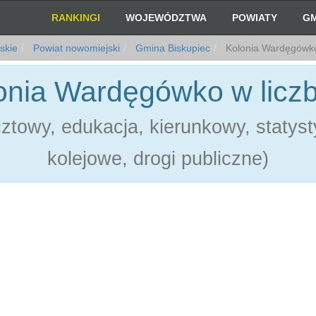
RANKINGI
WOJEWÓDZTWA
POWIATY
GM
skie
Powiat nowomiejski
Gmina Biskupiec
Kolonia Wardęgówk
onia Wardęgówko w licz
towy, edukacja, kierunkowy, statystyk
kolejowe, drogi publiczne)