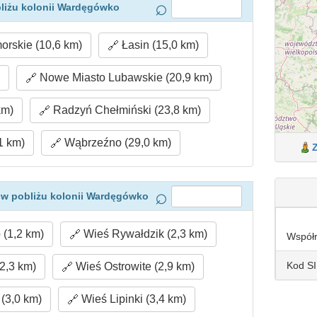
liżu kolonii Wardęgówko
rskie (10,6 km)
Łasin (15,0 km)
)
Nowe Miasto Lubawskie (20,9 km)
km)
Radzyń Chełmiński (23,8 km)
1 km)
Wąbrzeźno (29,0 km)
 w pobliżu kolonii Wardęgówko
(1,2 km)
Wieś Rywałdzik (2,3 km)
Współ
Kod S
2,3 km)
Wieś Ostrowite (2,9 km)
(3,0 km)
Wieś Lipinki (3,4 km)