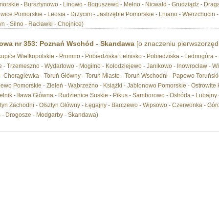
rskie - Bursztynowo - Linowo - Boguszewo - Mełno - Nicwałd - Grudziądz - Draga
wice Pomorskie - Leosia - Drzycim - Jastrzębie Pomorskie - Lniano - Wierzchucin -
n - Silno - Racławki - Chojnice)
ejowa nr 353: Poznań Wschód - Skandawa
[o znaczeniu pierwszorzę
skupice Wielkopolskie - Promno - Pobiedziska Letnisko - Pobiedziska - Lednogóra 
 - Trzemeszno - Wydartowo - Mogilno - Kołodziejewo - Janikowo - Inowrocław - Wi
Chorągiewka - Toruń Główny - Toruń Miasto - Toruń Wschodni - Papowo Toruńskie 
wo Pomorskie - Zieleń - Wąbrzeźno - Książki - Jabłonowo Pomorskie - Ostrowite k
lnik - Iława Główna - Rudzienice Suskie - Pikus - Samborowo - Ostróda - Lubajny - 
ztyn Zachodni - Olsztyn Główny - Łęgajny - Barczewo - Wipsowo - Czerwonka - Gó
s - Drogosze - Modgarby - Skandawa)