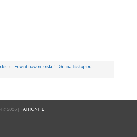
skie
Powiat nowomiejski
Gmina Biskupiec
l
© 2026 |
PATRONITE