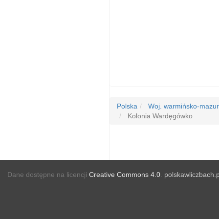
Polska
Woj. warmińsko-mazur
Kolonia Wardęgówko
Dane dostępne na licencji
Creative Commons 4.0
.
polskawliczbach.p