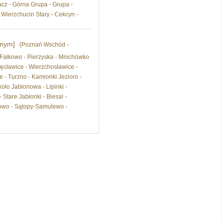
cz - Górna Grupa - Grupa -
 Wierzchucin Stary - Cekcyn -
dnym]
(Poznań Wschód -
- Fałkowo - Pierzyska - Mnichówko
ęcławice - Wierzchosławice -
- Turzno - Kamionki Jezioro -
oło Jabłonowa - Lipinki -
Stare Jabłonki - Biesal -
rowo - Sątopy-Samulewo -