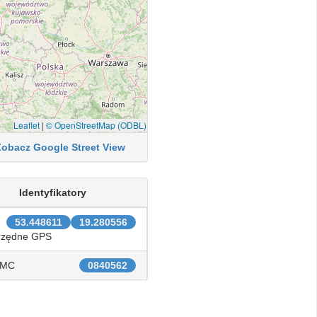
Leaflet
|
© OpenStreetMap (ODBL)
Zobacz Google Street View
Identyfikatory
53.448611
19.280556
rzędne GPS
IMC
0840562