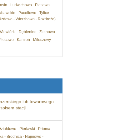
 Łasin - Ludwichowo - Plesewo -
bawskie - Pacółtowo - Tylice -
 - Uzdowo - Wierzbowo - Rozdroże)
ewiórki - Dębieniec - Zielnowo -
Piecewo - Kamień - Mileszewy -
ażerskiego lub towarowego.
spisem stacji
Działdowo - Pierławki - Prioma -
ka - Brodnica - Najmowo -