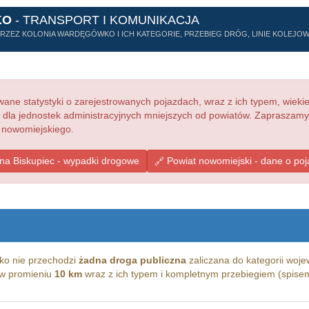
KO
- TRANSPORT I KOMUNIKACJA
ZEZ KOLONIA WARDĘGÓWKO I ICH KATEGORIE, PRZEBIEG DRÓG, LINIE KOLEJOWE,
ne statystyki o zarejestrowanych pojazdach, wraz z ich typem, wieki
e dla jednostek administracyjnych mniejszych od powiatów. Zapraszamy
 nowomiejskiego.
a Biskupiec - wypadki drogowe
Powiat nowomiejski - dane o po
ko nie przechodzi
żadna droga publiczna
zaliczana do kategorii woje
g w promieniu
10 km
wraz z ich typem i kompletnym przebiegiem (spisem