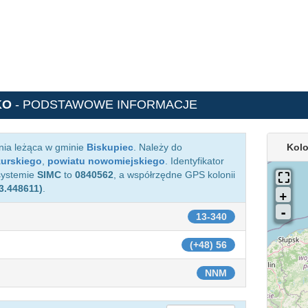
KO
- PODSTAWOWE INFORMACJE
nia leżąca w gminie
Biskupiec
. Należy do
Kol
urskiego
,
powiatu nowomiejskiego
. Identyfikator
systemie
SIMC
to
0840562
, a współrzędne GPS kolonii
3.448611)
.
13-340
(+48) 56
NNM