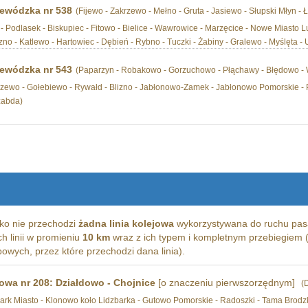
ewódzka nr 538
(Fijewo - Zakrzewo - Mełno - Gruta - Jasiewo - Słupski Młyn -
 Podlasek - Biskupiec - Fitowo - Bielice - Wawrowice - Marzęcice - Nowe Miasto Lu
czno - Katlewo - Hartowiec - Dębień - Rybno - Tuczki - Żabiny - Gralewo - Myślęta
ewódzka nr 543
(Paparzyn - Robakowo - Gorzuchowo - Płąchawy - Błędowo - Wi
zewo - Gołebiewo - Rywałd - Blizno - Jabłonowo-Zamek - Jabłonowo Pomorskie - 
zabda)
ko nie przechodzi
żadna linia kolejowa
wykorzystywana do ruchu pas
ich linii w promieniu
10 km
wraz z ich typem i kompletnym przebiegiem (
wych, przez które przechodzi dana linia).
jowa nr 208: Działdowo - Chojnice
[o znaczeniu pierwszorzędnym]
(
zbark Miasto - Klonowo koło Lidzbarka - Gutowo Pomorskie - Radoszki - Tama Brodz