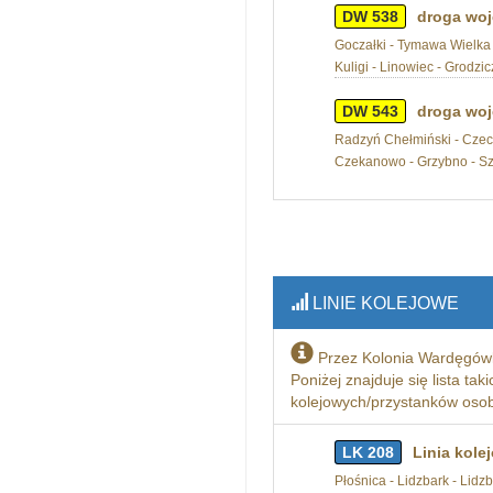
DW 538
droga woj
Goczałki - Tymawa Wielka -
Kuligi - Linowiec - Grodzi
DW 543
droga woj
Radzyń Chełmiński - Czec
Czekanowo - Grzybno - S
LINIE KOLEJOWE
Przez Kolonia Wardęgów
Poniżej znajduje się lista tak
kolejowych/przystanków osobo
LK 208
Linia kole
Płośnica - Lidzbark - Lid