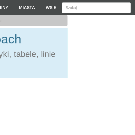
INY
MIASTA
WSIE
o
bach
i, tabele, linie