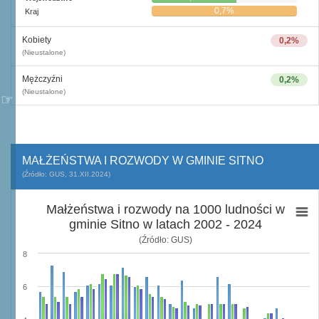
0,7%
Kraj
Kobiety
0,2%
(Nieustalone)
Mężczyźni
0,2%
(Nieustalone)
MAŁŻEŃSTWA I ROZWODY W GMINIE SITNO
(Źródło: GUS, 31.XII.2024)
Małżeństwa i rozwody na 1000 ludności w
gminie Sitno w latach 2002 - 2024
(Źródło: GUS)
8
6