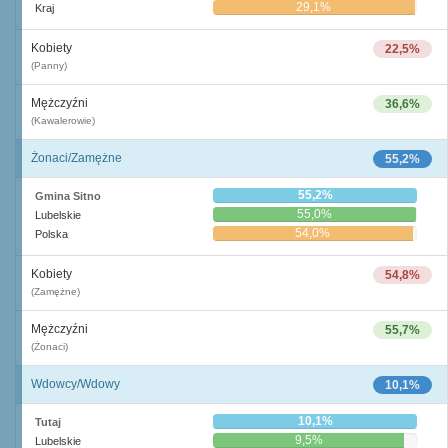
29,1%
Kraj
Kobiety
22,5%
(Panny)
Mężczyźni
36,6%
(Kawalerowie)
Żonaci/Zamężne
55,2%
55,2%
Gmina Sitno
55,0%
Lubelskie
54,0%
Polska
Kobiety
54,8%
(Zamężne)
Mężczyźni
55,7%
(Żonaci)
Wdowcy/Wdowy
10,1%
10,1%
Tutaj
9,5%
Lubelskie