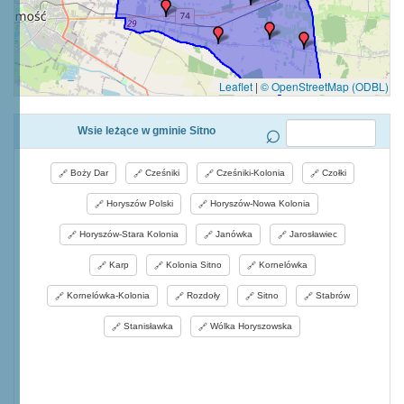
Leaflet
|
© OpenStreetMap (ODBL)
Wsie leżące w gminie Sitno
Boży Dar
Cześniki
Cześniki-Kolonia
Czołki
Horyszów Polski
Horyszów-Nowa Kolonia
Horyszów-Stara Kolonia
Janówka
Jarosławiec
Karp
Kolonia Sitno
Kornelówka
Kornelówka-Kolonia
Rozdoły
Sitno
Stabrów
Stanisławka
Wólka Horyszowska