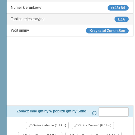
Numer kierunkowy
(+48) 84
Tablice rejestracyjne
LZA
Wójt gminy
Krzysztof Zenon Seń
Zobacz inne gminy w pobliżu gminy Sitno
Gmina Łabunie (8,1 km)
Gmina Zamość (9,0 km)