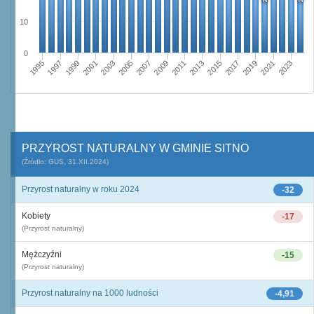
10
0
1995
2001
2007
2013
2019
1997
2003
2009
2015
2021
1999
2005
2011
2017
2023
PRZYROST NATURALNY W GMINIE SITNO
(Źródło: GUS, 31.XII.2024)
Przyrost naturalny w roku 2024
-32
Kobiety
-17
(Przyrost naturalny)
Mężczyźni
-15
(Przyrost naturalny)
Przyrost naturalny na 1000 ludności
-4,91