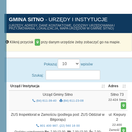
GMINA SITNO
- URZĘDY I INSTYTUCJE
(URZĘDY, ADRESY, DANE KONTAKTOWE, GODZINY URZĘDOWANIA I
PRZYJMOWANIA, LOKALIZACJA, MAPA URZĘDÓW W GMINIE SITNO)
Kliknij przycisk
przy danym urzędzie żeby zobaczyć go na mapie.
Pokazuj
wpisów
Szukaj:
Urząd / Instytucja
Adres
Urząd Gminy Sitno
Sitno 73
22-424 Sitno
(84) 611-39-40
(84) 611-23-08
ZUS Inspektorat w Zamościu (podlega pod: ZUS Oddział w
ul. Kiepury
Biłgoraju)
2
22-400
801 400 987, (22) 560 16 00
Zamość
Godziny urzędowania:
Pn:
7.00-15.00,
Wt:
7.00-15.00,
Śr:
7.00-