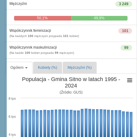
Mężczyźni
3 249
50,1%
49,9%
Współczynnik feminizacji
101
(Na każdych
100
mężczyzn przypada
101
kobiet)
Współczynnik maskulinizacji
99
(Na każde
100
kobiet przypada
99
mężczyzn)
Ogółem
Kobiety (%)
Mężczyźni (%)
Populacja - Gmina Sitno w latach 1995 -
2024
(Źródło: GUS)
8 tys
6 tys
4 tys