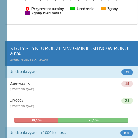
Przyrost naturalny
Urodzenia
Zgony
Zgony niemowląt
STATYSTYKI URODZEŃ W GMINIE SITNO W ROKU
2024
(Źródło: GUS, 31.XII.2024)
Urodzenia żywe
39
Dziewczynki
15
(Urodzenia żywe)
Chłopcy
24
(Urodzenia żywe)
38,5%
61,5%
Urodzenia żywe na 1000 ludności
6,0