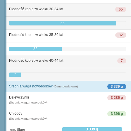
Płodność kobiet w wieku 30-34 lat
65
65
Płodność kobiet w wieku 35-39 lat
32
32
Płodność kobiet w wieku 40-44 lat
7
7
Średnia waga noworodków
3 339 g
(Dane powiatowe)
Dziewczynki
3 285 g
(Średnia waga noworodków)
Chłopcy
3 396 g
(Średnia waga noworodków)
3 339 g
gm. Sitno