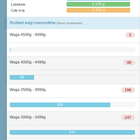
3 339 g
Lubelskie
3 356 g
Cały kraj
Rozkład wagi noworodków
(Dane powiatowe)
Waga 4500g - 4999g
2
2
Waga 4000g - 4499g
48
48
Waga 3500g - 3999g
198
198
Waga 3000g - 3499g
247
247