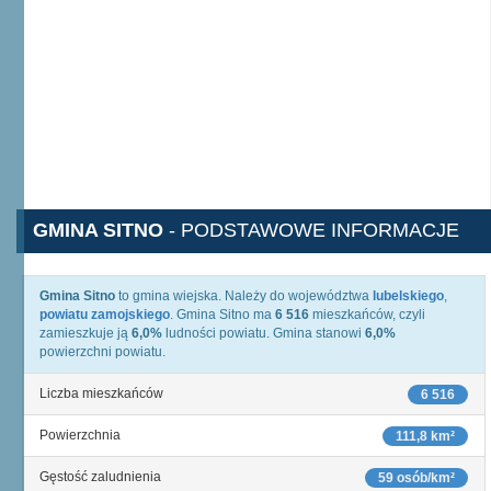
GMINA SITNO
- PODSTAWOWE INFORMACJE
Gmina Sitno
to gmina wiejska. Należy do województwa
lubelskiego
,
powiatu zamojskiego
. Gmina Sitno ma
6 516
mieszkańców, czyli
zamieszkuje ją
6,0%
ludności powiatu. Gmina stanowi
6,0%
powierzchni powiatu.
Liczba mieszkańców
6 516
Powierzchnia
111,8 km²
Gęstość zaludnienia
59 osób/km²