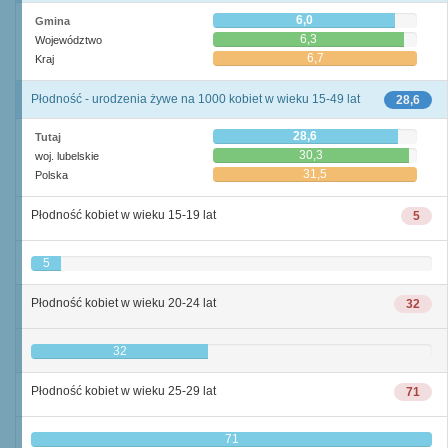
6,0
Gmina
6,3
Województwo
6,7
Kraj
Płodność - urodzenia żywe na 1000 kobiet w wieku 15-49 lat
28,6
28,6
Tutaj
30,3
woj. lubelskie
31,5
Polska
Płodność kobiet w wieku 15-19 lat
5
5
Płodność kobiet w wieku 20-24 lat
32
32
Płodność kobiet w wieku 25-29 lat
71
71