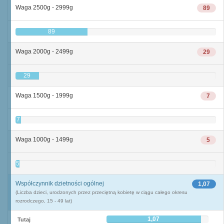
Waga 2500g - 2999g
89
89
Waga 2000g - 2499g
29
29
Waga 1500g - 1999g
7
7
Waga 1000g - 1499g
5
5
Współczynnik dzietności ogólnej
1,07
(Liczba dzieci, urodzonych przez przeciętną kobietę w ciągu całego okresu
rozrodczego, 15 - 49 lat)
1,07
Tutaj