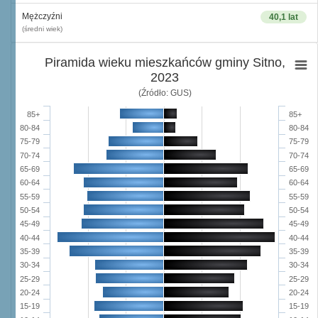
Mężczyźni
40,1 lat
(średni wiek)
Piramida wieku mieszkańców gminy Sitno,
2023
(Źródło: GUS)
85+
85+
80-84
80-84
75-79
75-79
70-74
70-74
65-69
65-69
60-64
60-64
55-59
55-59
50-54
50-54
45-49
45-49
40-44
40-44
35-39
35-39
30-34
30-34
25-29
25-29
20-24
20-24
15-19
15-19