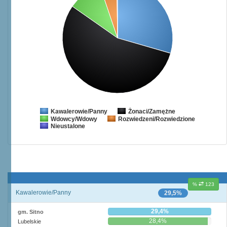
Żonaci/Zamężne
Kawalerowie/Panny
Wdowcy/Wdowy
Rozwiedzeni/Rozwiedzione
Nieustalone
%
123
Kawalerowie/Panny
29,5%
29,4%
gm. Sitno
28,4%
Lubelskie