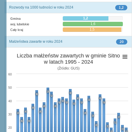
Rozwody na 1000 ludności w roku 2024
1,2
1,2
Gmina
1,6
woj. lubelskie
1,5
Cały kraj
Małżeństwa zawarte w roku 2024
20
Liczba małżeństw zawartych w gminie Sitno
w latach 1995 - 2024
(Źródło: GUS)
60
50
50
49
48
47
45
45
44
40
43
42
42
42
42
41
39
39
38
35
35
34
34
30
32
31
28
28
27
25
24
20
22
20
20