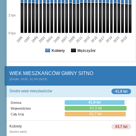
2 tys
0 tys
2003
2019
2005
2021
2007
2023
2009
1995
2011
1997
2013
1999
2015
2001
2017
Kobiety
Mężczyźni
WIEK MIESZKAŃCÓW GMINY SITNO
(Źródło: GUS, 31.XII.2023)
Średni wiek mieszkańców
41,9 lat
41,9 lat
Gmina
43,3 lat
Województwo
42,7 lat
Cały kraj
Kobiety
43,7 lat
(średni wiek)