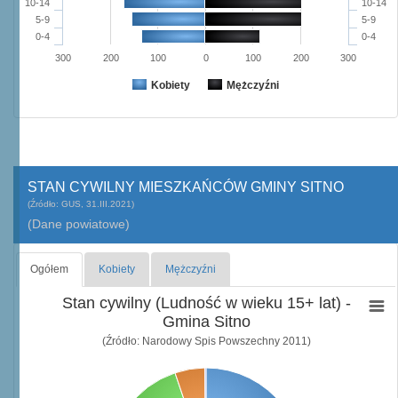
10-14
10-14
5-9
5-9
0-4
0-4
300
200
100
0
100
200
300
Kobiety
Mężczyźni
STAN CYWILNY MIESZKAŃCÓW GMINY SITNO
(Źródło: GUS, 31.III.2021)
(Dane powiatowe)
Ogółem
Kobiety
Mężczyźni
Stan cywilny (Ludność w wieku 15+ lat) -
Gmina Sitno
(Źródło: Narodowy Spis Powszechny 2011)