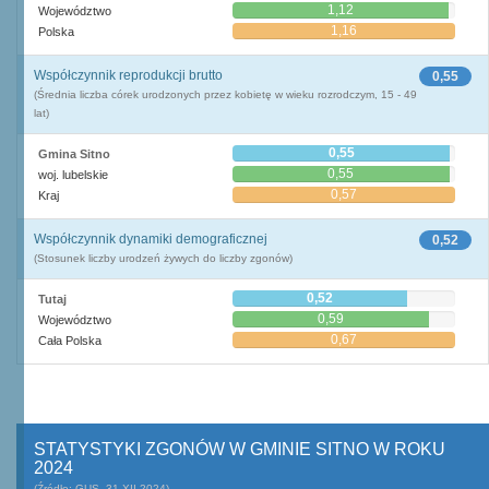
1,12
Województwo
1,16
Polska
Współczynnik reprodukcji brutto
0,55
(Średnia liczba córek urodzonych przez kobietę w wieku rozrodczym, 15 - 49
lat)
0,55
Gmina Sitno
0,55
woj. lubelskie
0,57
Kraj
Współczynnik dynamiki demograficznej
0,52
(Stosunek liczby urodzeń żywych do liczby zgonów)
0,52
Tutaj
0,59
Województwo
0,67
Cała Polska
STATYSTYKI ZGONÓW W GMINIE SITNO W ROKU
2024
(Źródło: GUS, 31.XII.2024)