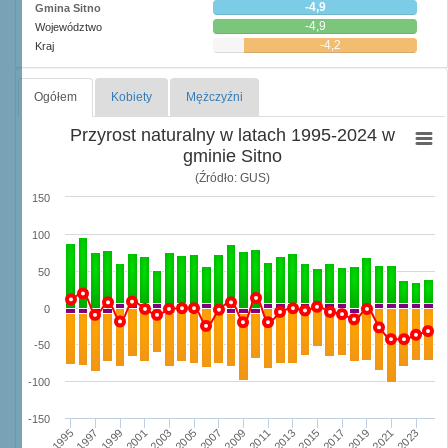
-4,9
Gmina Sitno
-4,9
Województwo
-4,2
Kraj
Ogółem
Kobiety
Mężczyźni
Przyrost naturalny w latach 1995-2024 w
gminie Sitno
(Źródło: GUS)
150
100
50
0
-50
-100
-150
1997
2003
2009
2015
2021
1995
2001
2007
2013
2019
1999
2005
2011
2017
2023