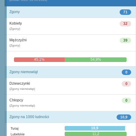
Zgony
71
Kobiety
32
(Zgony)
Mężczyźni
39
(Zgony)
45,1%
54,9%
Zgony niemowląt
0
Dziewczynki
0
(Zgony niemowląt)
Chłopcy
0
(Zgony niemowląt)
Zgony na 1000 ludności
10,9
10,9
Tutaj
11,2
Lubelskie