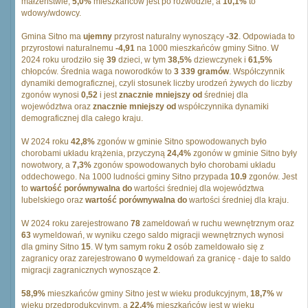
małżeństwie,
5,0%
mieszkańców jest po rozwodzie, a
10,1%
to
wdowy/wdowcy.
Gmina Sitno ma
ujemny
przyrost naturalny wynoszący
-32
. Odpowiada to
przyrostowi naturalnemu
-4,91
na 1000 mieszkańców gminy Sitno. W
2024 roku urodziło się
39
dzieci, w tym
38,5%
dziewczynek i
61,5%
chłopców. Średnia waga noworodków to
3 339 gramów
. Współczynnik
dynamiki demograficznej, czyli stosunek liczby urodzeń żywych do liczby
zgonów wynosi
0,52
i jest
znacznie mniejszy od
średniej dla
województwa oraz
znacznie mniejszy od
współczynnika dynamiki
demograficznej dla całego kraju.
W 2024 roku
42,8%
zgonów w gminie Sitno spowodowanych było
chorobami układu krążenia, przyczyną
24,4%
zgonów w gminie Sitno były
nowotwory, a
7,3%
zgonów spowodowanych było chorobami układu
oddechowego. Na 1000 ludności gminy Sitno przypada
10.9
zgonów. Jest
to
wartość porównywalna do
wartości średniej dla województwa
lubelskiego oraz
wartość porównywalna do
wartości średniej dla kraju.
W 2024 roku zarejestrowano
78
zameldowań w ruchu wewnętrznym oraz
63
wymeldowań, w wyniku czego saldo migracji wewnętrznych wynosi
dla gminy Sitno
15
. W tym samym roku
2
osób zameldowało się z
zagranicy oraz zarejestrowano
0
wymeldowań za granicę - daje to saldo
migracji zagranicznych wynoszące
2
.
58,9%
mieszkańców gminy Sitno jest w wieku produkcyjnym,
18,7%
w
wieku przedprodukcyjnym, a
22,4%
mieszkańców jest w wieku