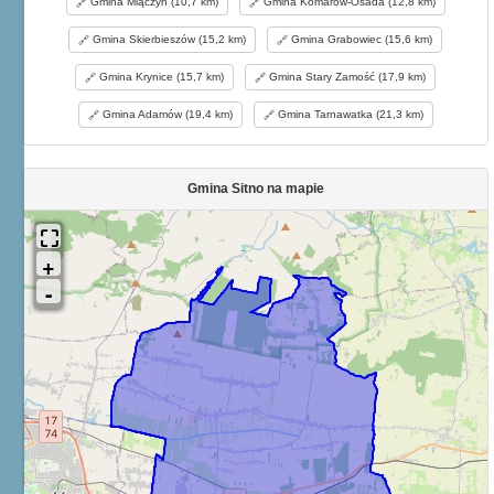
Gmina Miączyn (10,7 km)
Gmina Komarów-Osada (12,8 km)
Gmina Skierbieszów (15,2 km)
Gmina Grabowiec (15,6 km)
Gmina Krynice (15,7 km)
Gmina Stary Zamość (17,9 km)
Gmina Adamów (19,4 km)
Gmina Tarnawatka (21,3 km)
Gmina Sitno na mapie