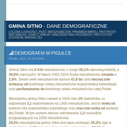
GMINA SITNO
- DANE DEMOGRAFICZNE
(LICZBA LUDNOŚCI, PŁEĆ MIESZKAŃCÓW, PIRAMIDA WIEKU, PRZYROST
NATURALNY, STAN CYWILNY, MAŁŻEŃSTWA I ROZWODY, PRZYCZYNY
ZGONÓW, MIGRACJE)
DEMOGRAFIA W PIGUŁCE
(Źródło: GUS, 31.XII.2024)
Gmina Sitno ma
6 516
mieszkańców, z czego
50,1%
stanowią kobiety, a
49,9%
mężczyźni. W latach 2002-2024 liczba mieszkańców
zmalała
o
2,9%
. Średni wiek mieszkańców wynosi
41,9 lat
i jest
nieznacznie
mniejszy od
średniego wieku mieszkańców województwa lubelskiego
oraz
porównywalny do
średniego wieku mieszkańców całej Polski.
Mieszkańcy gminy Sitno zawarli w 2024 roku
20
małżeństw, co
odpowiada
3,1
małżeństwom na 1000 mieszkańców. Jest to
mniej od
wartości dla województwa lubelskiego oraz
znacznie mniej od
wartości
dla Polski. W tym samym okresie odnotowano
1,2
rozwodów
przypadających na 1000 mieszkańców.
29,5%
mieszkańców gminy Sitno jest stanu wolnego,
55,2%
żyje w