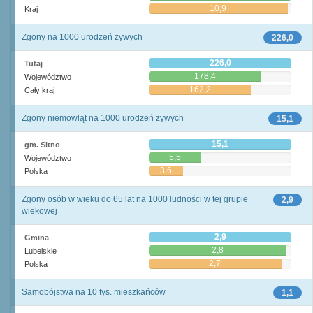
10,9
Kraj
Zgony na 1000 urodzeń żywych
226,0
226,0
Tutaj
178,4
Województwo
162,2
Cały kraj
Zgony niemowląt na 1000 urodzeń żywych
15,1
15,1
gm. Sitno
5,5
Województwo
3,6
Polska
Zgony osób w wieku do 65 lat na 1000 ludności w tej grupie
2,9
wiekowej
2,9
Gmina
2,8
Lubelskie
2,7
Polska
Samobójstwa na 10 tys. mieszkańców
1,1