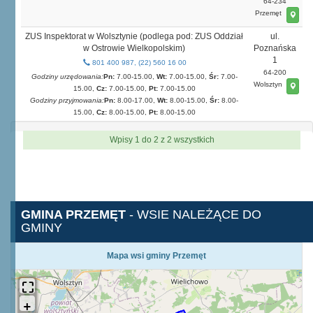
64-234
Przemęt
ZUS Inspektorat w Wolsztynie (podlega pod: ZUS Oddział
ul.
w Ostrowie Wielkopolskim)
Poznańska
1
801 400 987, (22) 560 16 00
64-200
Godziny urzędowania:
Pn:
7.00-15.00,
Wt:
7.00-15.00,
Śr:
7.00-
Wolsztyn
15.00,
Cz:
7.00-15.00,
Pt:
7.00-15.00
Godziny przyjmowania:
Pn:
8.00-17.00,
Wt:
8.00-15.00,
Śr:
8.00-
15.00,
Cz:
8.00-15.00,
Pt:
8.00-15.00
Wpisy 1 do 2 z 2 wszystkich
GMINA PRZEMĘT
- WSIE NALEŻĄCE DO
GMINY
Mapa wsi gminy Przemęt