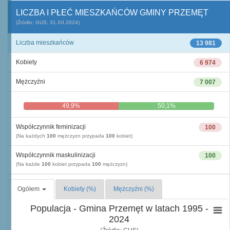
LICZBA I PŁEĆ MIESZKAŃCÓW GMINY PRZEMĘT
(Źródło: GUS, 31.XII.2024)
Liczba mieszkańców
13 981
Kobiety
6 974
Mężczyźni
7 007
49,9%
50,1%
Współczynnik feminizacji
100
(Na każdych
100
mężczyzn przypada
100
kobiet)
Współczynnik maskulinizacji
100
(Na każde
100
kobiet przypada
100
mężczyzn)
Ogółem
Kobiety (%)
Mężczyźni (%)
Populacja - Gmina Przemęt w latach 1995 -
2024