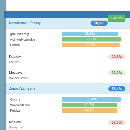
%
123
Kawalerowie/Panny
28,5%
28,3%
gm. Przemęt
29,8%
woj. wielkopolskie
29,1%
Polska
Kobiety
23,5%
(Panny)
Mężczyźni
33,3%
(Kawalerowie)
Żonaci/Zamężne
58,4%
58,4%
Gmina
54,7%
Województwo
54,0%
Polska
Kobiety
57,6%
(Zamężne)