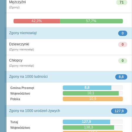
Mężczyźni
71
(Zgony)
42,3%
57,7%
Zgony niemowląt
0
Dziewczynki
0
(Zgony niemowląt)
Chłopcy
0
(Zgony niemowląt)
Zgony na 1000 ludności
8,8
8,8
Gmina Przemęt
10,1
Województwo
10,9
Polska
Zgony na 1000 urodzeń żywych
127,9
127,9
Tutaj
138,3
Województwo