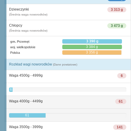
Dziewczynki
3 313 g
(Średnia waga noworodków)
Chłopcy
3 473 g
(Średnia waga noworodków)
3 390 g
gm. Przemęt
3 384 g
woj. wielkopolskie
3 356 g
Polska
Rozkład wagi noworodków
(Dane powiatowe)
Waga 4500g - 4999g
6
6
Waga 4000g - 4499g
61
61
Waga 3500g - 3999g
141