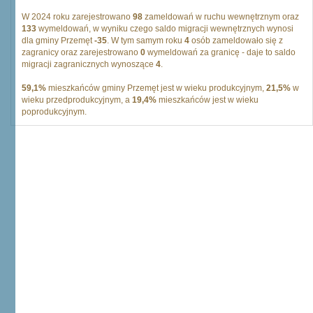
W 2024 roku zarejestrowano
98
zameldowań w ruchu wewnętrznym oraz
133
wymeldowań, w wyniku czego saldo migracji wewnętrznych wynosi
dla gminy Przemęt
-35
. W tym samym roku
4
osób zameldowało się z
zagranicy oraz zarejestrowano
0
wymeldowań za granicę - daje to saldo
migracji zagranicznych wynoszące
4
.
59,1%
mieszkańców gminy Przemęt jest w wieku produkcyjnym,
21,5%
w
wieku przedprodukcyjnym, a
19,4%
mieszkańców jest w wieku
poprodukcyjnym.