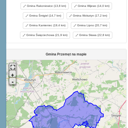
Gmina Rakoniewice (13,8 km)
Gmina Wijewo (14,0 km)
Gmina Śmigiel (14,7 km)
Gmina Wolsztyn (17,2 km)
Gmina Kamieniec (19,4 km)
Gmina Lipno (20,7 km)
Gmina Święciechowa (21,9 km)
Gmina Sława (22,8 km)
Gmina Przemęt na mapie