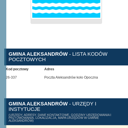
GMINA ALEKSANDRÓW
- LISTA KODÓW
POCZTOWYCH
Kod pocztowy
Adres
26-337
Poczta Aleksandrów koło Opoczna
GMINA ALEKSANDRÓW
- URZĘDY I
INSTYTUCJE
(URZĘDY, ADRESY, DANE KONTAKTOWE, GODZINY URZĘDOWANIA I
PRZYJMOWANIA, LOKALIZACJA, MAPA URZĘDÓW W GMINIE
ALEKSANDRÓW)