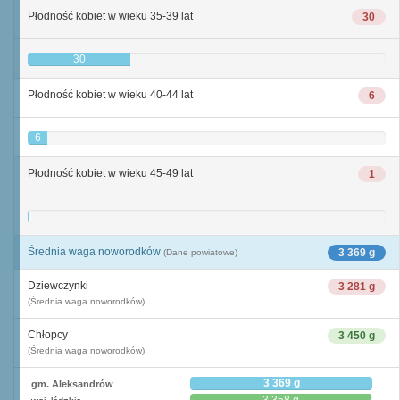
Płodność kobiet w wieku 35-39 lat
30
30
Płodność kobiet w wieku 40-44 lat
6
6
Płodność kobiet w wieku 45-49 lat
1
1
Średnia waga noworodków
3 369 g
(Dane powiatowe)
Dziewczynki
3 281 g
(Średnia waga noworodków)
Chłopcy
3 450 g
(Średnia waga noworodków)
3 369 g
gm. Aleksandrów