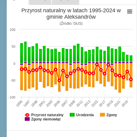
Przyrost naturalny w latach 1995-2024 w
gminie Aleksandrów
(Źródło: GUS)
100
50
0
-50
-100
1997
2003
2009
2015
2021
1995
2001
2007
2013
2019
1999
2005
2011
2017
2023
Przyrost naturalny
Urodzenia
Zgony
Zgony niemowląt