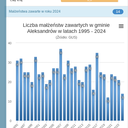
Cały kraj
Małżeństwa zawarte w roku 2024
14
Liczba małżeństw zawartych w gminie
Aleksandrów w latach 1995 - 2024
(Źródło: GUS)
40
37
35
33
30
32
31
31
29
28
28
27
27
27
25
25
25
25
24
24
24
24
23
20
21
21
21
20
20
19
16
14
10
12
0
1995
2001
2007
2013
2019
1997
2003
2009
2015
2021
1999
2005
2011
2017
2023