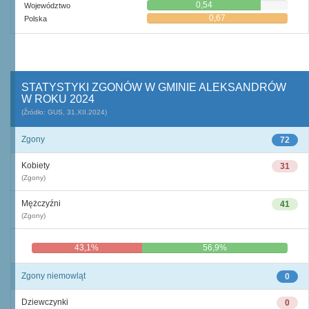
0,54
Województwo
0,67
Polska
STATYSTYKI ZGONÓW W GMINIE ALEKSANDRÓW
W ROKU 2024
(Źródło: GUS, 31.XII.2024)
Zgony
72
Kobiety
31
(Zgony)
Mężczyźni
41
(Zgony)
43,1%
56,9%
Zgony niemowląt
0
Dziewczynki
0