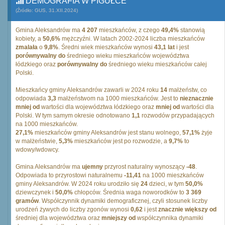
DEMOGRAFIA W PIGUŁCE
(Źródło: GUS, 31.XII.2024)
Gmina Aleksandrów ma
4 207
mieszkańców, z czego
49,4%
stanowią
kobiety, a
50,6%
mężczyźni. W latach 2002-2024 liczba mieszkańców
zmalała
o
9,8%
. Średni wiek mieszkańców wynosi
43,1 lat
i jest
porównywalny do
średniego wieku mieszkańców województwa
łódzkiego oraz
porównywalny do
średniego wieku mieszkańców całej
Polski.
Mieszkańcy gminy Aleksandrów zawarli w 2024 roku
14
małżeństw, co
odpowiada
3,3
małżeństwom na 1000 mieszkańców. Jest to
nieznacznie
mniej od
wartości dla województwa łódzkiego oraz
mniej od
wartości dla
Polski. W tym samym okresie odnotowano
1,1
rozwodów przypadających
na 1000 mieszkańców.
27,1%
mieszkańców gminy Aleksandrów jest stanu wolnego,
57,1%
żyje
w małżeństwie,
5,3%
mieszkańców jest po rozwodzie, a
9,7%
to
wdowy/wdowcy.
Gmina Aleksandrów ma
ujemny
przyrost naturalny wynoszący
-48
.
Odpowiada to przyrostowi naturalnemu
-11,41
na 1000 mieszkańców
gminy Aleksandrów. W 2024 roku urodziło się
24
dzieci, w tym
50,0%
dziewczynek i
50,0%
chłopców. Średnia waga noworodków to
3 369
gramów
. Współczynnik dynamiki demograficznej, czyli stosunek liczby
urodzeń żywych do liczby zgonów wynosi
0,62
i jest
znacznie większy od
średniej dla województwa oraz
mniejszy od
współczynnika dynamiki