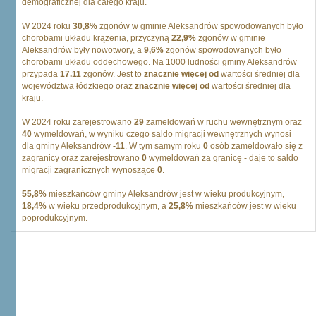
demograficznej dla całego kraju.
W 2024 roku
30,8%
zgonów w gminie Aleksandrów spowodowanych było
chorobami układu krążenia, przyczyną
22,9%
zgonów w gminie
Aleksandrów były nowotwory, a
9,6%
zgonów spowodowanych było
chorobami układu oddechowego. Na 1000 ludności gminy Aleksandrów
przypada
17.11
zgonów. Jest to
znacznie więcej od
wartości średniej dla
województwa łódzkiego oraz
znacznie więcej od
wartości średniej dla
kraju.
W 2024 roku zarejestrowano
29
zameldowań w ruchu wewnętrznym oraz
40
wymeldowań, w wyniku czego saldo migracji wewnętrznych wynosi
dla gminy Aleksandrów
-11
. W tym samym roku
0
osób zameldowało się z
zagranicy oraz zarejestrowano
0
wymeldowań za granicę - daje to saldo
migracji zagranicznych wynoszące
0
.
55,8%
mieszkańców gminy Aleksandrów jest w wieku produkcyjnym,
18,4%
w wieku przedprodukcyjnym, a
25,8%
mieszkańców jest w wieku
poprodukcyjnym.