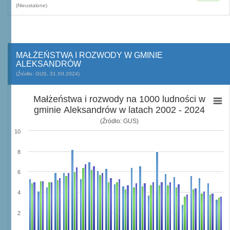
(Nieustalone)
MAŁŻEŃSTWA I ROZWODY W GMINIE
ALEKSANDRÓW
(Źródło: GUS, 31.XII.2024)
Małżeństwa i rozwody na 1000 ludności w
gminie Aleksandrów w latach 2002 - 2024
(Źródło: GUS)
10
8
6
4
2