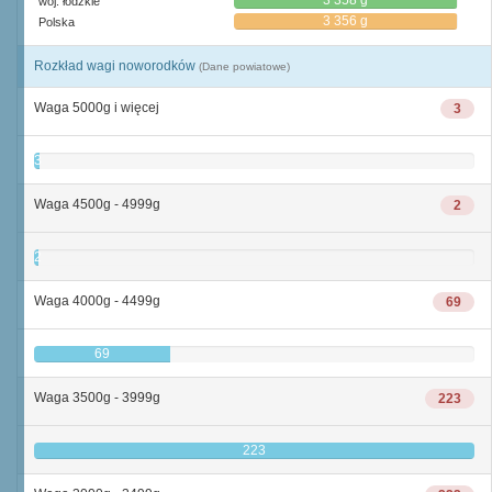
3 358 g
woj. łódzkie
3 356 g
Polska
Rozkład wagi noworodków
(Dane powiatowe)
Waga 5000g i więcej
3
3
Waga 4500g - 4999g
2
2
Waga 4000g - 4499g
69
69
Waga 3500g - 3999g
223
223