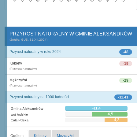
PRZYROST NATURALNY W GMINIE ALEKSANDRÓW
(Źródło: GUS, 31.XII.2024)
Przyrost naturalny w roku 2024
-48
Kobiety
-19
(Przyrost naturalny)
Mężczyźni
-29
(Przyrost naturalny)
Przyrost naturalny na 1000 ludności
-11,41
-11,4
Gmina Aleksandrów
-6,5
woj. łódzkie
-4,2
Cała Polska
Ogółem
Kobiety
Mężczyźni