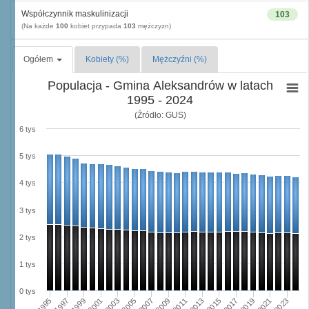
Współczynnik maskulinizacji
103
(Na każde
100
kobiet przypada
103
mężczyzn)
Ogółem
Kobiety (%)
Mężczyźni (%)
Populacja - Gmina Aleksandrów w latach
1995 - 2024
(Źródło: GUS)
6 tys
5 tys
4 tys
3 tys
2 tys
1 tys
0 tys
2003
2019
2005
2021
2007
2023
2009
1995
2011
1997
2013
1999
2015
2001
2017