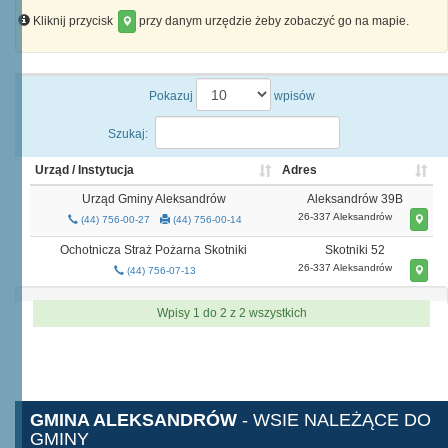
Kliknij przycisk
przy danym urzędzie żeby zobaczyć go na mapie.
Pokazuj
wpisów
Szukaj:
Urząd / Instytucja
Adres
Urząd Gminy Aleksandrów
Aleksandrów 39B
26-337 Aleksandrów
(44) 756-00-27
(44) 756-00-14
Ochotnicza Straż Pożarna Skotniki
Skotniki 52
26-337 Aleksandrów
(44) 756-07-13
Wpisy 1 do 2 z 2 wszystkich
GMINA ALEKSANDRÓW
- WSIE NALEŻĄCE DO
GMINY