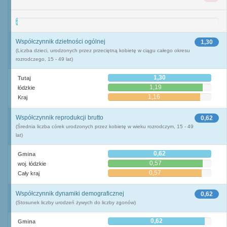
2
Współczynnik dzietności ogólnej
1,30
(Liczba dzieci, urodzonych przez przeciętną kobietę w ciągu całego okresu
rozrodczego, 15 - 49 lat)
1,30
Tutaj
1,19
łódzkie
1,16
Kraj
Współczynnik reprodukcji brutto
0,62
(Średnia liczba córek urodzonych przez kobietę w wieku rozrodczym, 15 - 49
lat)
0,62
Gmina
0,57
woj. łódzkie
0,57
Cały kraj
Współczynnik dynamiki demograficznej
0,62
(Stosunek liczby urodzeń żywych do liczby zgonów)
0,62
Gmina