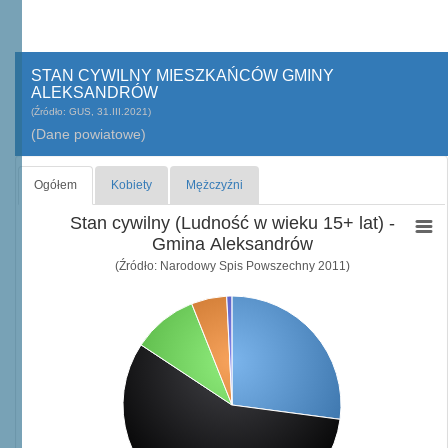
STAN CYWILNY MIESZKAŃCÓW GMINY
ALEKSANDRÓW
(Źródło: GUS, 31.III.2021)
(Dane powiatowe)
Ogółem
Kobiety
Mężczyźni
Stan cywilny (Ludność w wieku 15+ lat) -
Gmina Aleksandrów
(Źródło: Narodowy Spis Powszechny 2011)