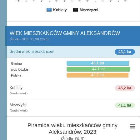
Kobiety
Mężczyźni
WIEK MIESZKAŃCÓW GMINY ALEKSANDRÓW
(Źródło: GUS, 31.XII.2023)
Średni wiek mieszkańców
43,1 lat
43,1 lat
Gmina
44,1 lat
woj. łódzkie
42,7 lat
Polska
Kobiety
45,2 lat
(średni wiek)
Mężczyźni
41,1 lat
(średni wiek)
Piramida wieku mieszkańców gminy
Aleksandrów, 2023
(Źródło: GUS)