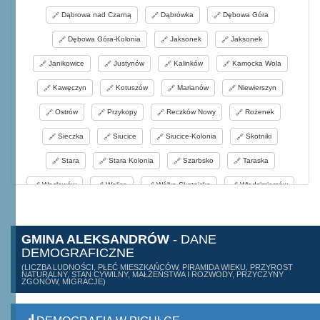
Dąbrowa nad Czarną
Dąbrówka
Dębowa Góra
Dębowa Góra-Kolonia
Jaksonek
Jaksonek
Janikowice
Justynów
Kalinków
Kamocka Wola
Kawęczyn
Kotuszów
Marianów
Niewierszyn
Ostrów
Przykopy
Reczków Nowy
Rożenek
Sieczka
Siucice
Siucice-Kolonia
Skotniki
Stara
Stara Kolonia
Szarbsko
Taraska
Wacławów
Wolica
Wólka Skotnicka
Włodzimierzów
GMINA ALEKSANDRÓW
- DANE
DEMOGRAFICZNE
(LICZBA LUDNOŚCI, PŁEĆ MIESZKAŃCÓW, PIRAMIDA WIEKU, PRZYROST
NATURALNY, STAN CYWILNY, MAŁŻEŃSTWA I ROZWODY, PRZYCZYNY
ZGONÓW, MIGRACJE)