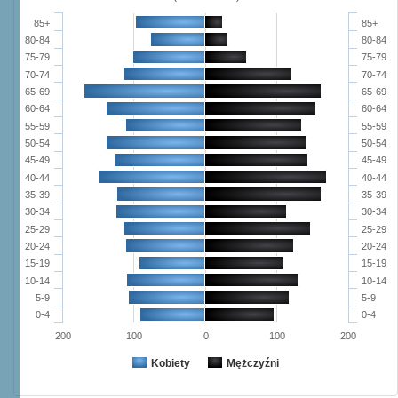
85+
85+
80-84
80-84
75-79
75-79
70-74
70-74
65-69
65-69
60-64
60-64
55-59
55-59
50-54
50-54
45-49
45-49
40-44
40-44
35-39
35-39
30-34
30-34
25-29
25-29
20-24
20-24
15-19
15-19
10-14
10-14
5-9
5-9
0-4
0-4
200
100
0
100
200
Kobiety
Mężczyźni