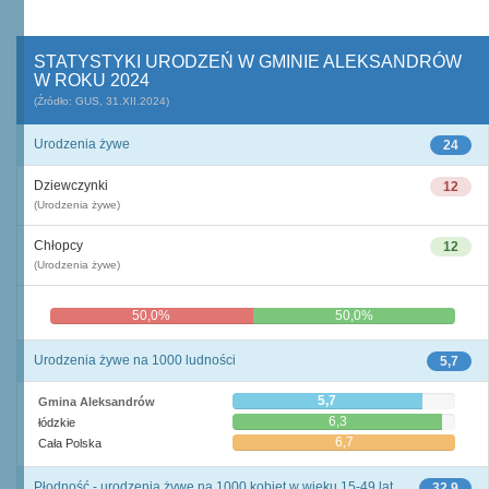
STATYSTYKI URODZEŃ W GMINIE ALEKSANDRÓW
W ROKU 2024
(Źródło: GUS, 31.XII.2024)
Urodzenia żywe
24
Dziewczynki
12
(Urodzenia żywe)
Chłopcy
12
(Urodzenia żywe)
50,0%
50,0%
Urodzenia żywe na 1000 ludności
5,7
5,7
Gmina Aleksandrów
6,3
łódzkie
6,7
Cała Polska
Płodność - urodzenia żywe na 1000 kobiet w wieku 15-49 lat
32,9