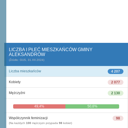
LICZBA I PŁEĆ MIESZKAŃCÓW GMINY
ALEKSANDRÓW
(Źródło: GUS, 31.XII.2024)
Liczba mieszkańców
4 207
Kobiety
2 077
Mężczyźni
2 130
49,4%
50,6%
Współczynnik feminizacji
98
(Na każdych
100
mężczyzn przypada
98
kobiet)