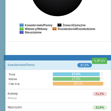
Żonaci/Zamężne
Kawalerowie/Panny
Wdowcy/Wdowy
Rozwiedzeni/Rozwiedzione
Nieustalone
%
123
Kawalerowie/Panny
27,1%
27,0%
Tutaj
27,0%
łódzkie
29,1%
Cały kraj
Kobiety
21,3%
(Panny)
Mężczyźni
32,9%