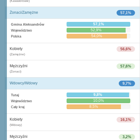
(Kawalerowie)
Żonaci/Zamężne
57,1%
57,1%
Gmina Aleksandrów
52,9%
Województwo
54,0%
Polska
Kobiety
56,6%
(Zamężne)
Mężczyźni
57,6%
(Żonaci)
Wdowcy/Wdowy
9,7%
9,8%
Tutaj
10,0%
Województwo
8,5%
Cały kraj
Kobiety
16,1%
(Wdowy)
Mężczyźni
3,2%