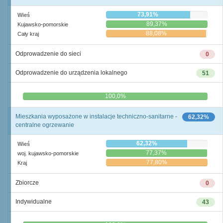
73,91%
Wieś
89,37%
Kujawsko-pomorskie
88,08%
Cały kraj
Odprowadzenie do sieci
0
Odprowadzenie do urządzenia lokalnego
51
0,0%
100,0%
Mieszkania wyposażone w instalacje techniczno-sanitarne -
62,32%
centralne ogrzewanie
62,32%
Wieś
77,37%
woj. kujawsko-pomorskie
77,80%
Kraj
Zbiorcze
0
Indywidualne
43