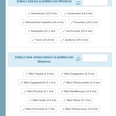
Zobacz miasta w pobliżu wsi Wonorze
Gniewkowo (10,0 km)
Inowrocław (14,6 km)
Aleksandrów Kujawski (16,4 km)
Kruszwica (18,2 km)
Radziejów (21,1 km)
Ciechocinek (22,9 km)
Toruń (23,8 km)
Janikowo (25,0 km)
Zobacz inne miejscowości w pobliżu wsi
Wonorze
Wieś Szpital (1,8 km)
Wieś Zagajewice (2,0 km)
Wieś Zagajewiczki (2,1 km)
Wieś Ośniszczewko (2,4 km)
Wieś Brudnia (2,7 km)
Wieś Modliborzyce (2,8 km)
Wieś Gąski (3,6 km)
Wieś Rejna (3,7 km)
Wieś Parchanki (3,7 km)
Wieś Ośniszczewo (3,8 km)