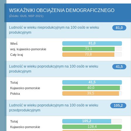
WSKAŹNIKI OBCIĄŻENIA DEMOGRAFICZNEGO
(Źródło: GUS, NSP 2021)
Ludność w wieku nieprodukcyjnym na 100 osób w wieku
81,0
produkcyjnym
81,0
Wieś
71,1
woj. kujawsko-pomorskie
70,8
Cały kraj
Ludność w wieku poprodukcyjnym na 100 osób w wieku
41,5
produkcyjnym
41,5
Tutaj
40,0
Kujawsko-pomorskie
39,5
Polska
Ludność w wieku poprodukcyjnym na 100 osób w wieku
105,2
przedprodukcyjnym
105,2
Tutaj
128,4
Kujawsko-pomorskie