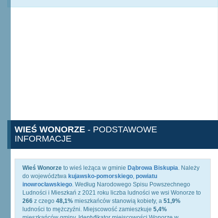
WIEŚ WONORZE
- PODSTAWOWE
INFORMACJE
Wieś Wonorze
to wieś leżąca w gminie
Dąbrowa Biskupia
. Należy
do województwa
kujawsko-pomorskiego
,
powiatu
inowrocławskiego
. Według Narodowego Spisu Powszechnego
Ludności i Mieszkań z 2021 roku liczba ludności we wsi Wonorze to
266
z czego
48,1%
mieszkańców stanowią kobiety, a
51,9%
ludności to mężczyźni. Miejscowość zamieszkuje
5,4%
mieszkańców gminy. Identyfikator miejscowości Wonorze w