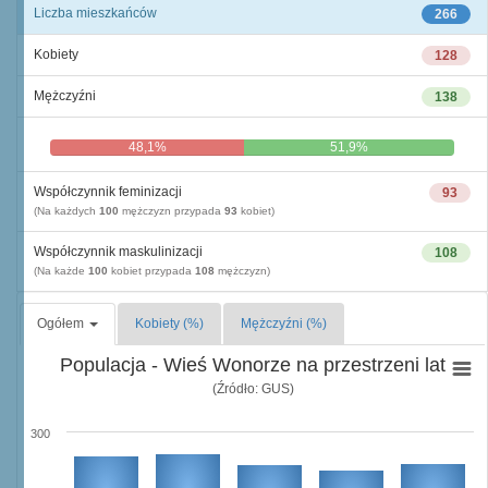
Liczba mieszkańców
266
Kobiety
128
Mężczyźni
138
48,1%
51,9%
Współczynnik feminizacji
93
(Na każdych
100
mężczyzn przypada
93
kobiet)
Współczynnik maskulinizacji
108
(Na każde
100
kobiet przypada
108
mężczyzn)
Ogółem
Kobiety (%)
Mężczyźni (%)
Populacja - Wieś Wonorze na przestrzeni lat
(Źródło: GUS)
300