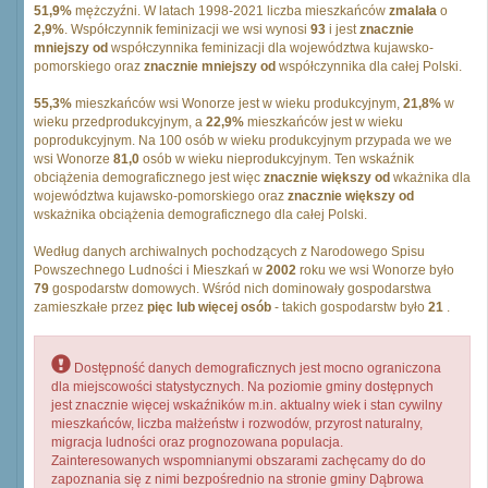
51,9%
mężczyźni. W latach 1998-2021 liczba mieszkańców
zmalała
o
2,9%
. Współczynnik feminizacji we wsi wynosi
93
i jest
znacznie
mniejszy od
współczynnika feminizacji dla województwa kujawsko-
pomorskiego oraz
znacznie mniejszy od
współczynnika dla całej Polski.
55,3%
mieszkańców wsi Wonorze jest w wieku produkcyjnym,
21,8%
w
wieku przedprodukcyjnym, a
22,9%
mieszkańców jest w wieku
poprodukcyjnym. Na 100 osób w wieku produkcyjnym przypada we we
wsi Wonorze
81,0
osób w wieku nieprodukcyjnym. Ten wskaźnik
obciążenia demograficznego jest więc
znacznie większy od
wkażnika dla
województwa kujawsko-pomorskiego oraz
znacznie większy od
wskażnika obciążenia demograficznego dla całej Polski.
Według danych archiwalnych pochodzących z Narodowego Spisu
Powszechnego Ludności i Mieszkań w
2002
roku we wsi Wonorze było
79
gospodarstw domowych. Wśród nich dominowały gospodarstwa
zamieszkałe przez
pięc lub więcej osób
- takich gospodarstw było
21
.
Dostępność danych demograficznych jest mocno ograniczona
dla miejscowości statystycznych. Na poziomie gminy dostępnych
jest znacznie więcej wskaźników m.in. aktualny wiek i stan cywilny
mieszkańców, liczba małżeństw i rozwodów, przyrost naturalny,
migracja ludności oraz prognozowana populacja.
Zainteresowanych wspomnianymi obszarami zachęcamy do do
zapoznania się z nimi bezpośrednio na stronie gminy Dąbrowa