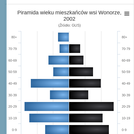
Piramida wieku mieszkańców wsi Wonorze,
2002
(Źródło: GUS)
80+
80+
70-79
70-79
60-69
60-69
50-59
50-59
40-49
40-49
30-39
30-39
20-29
20-29
10-19
10-19
0-9
0-9