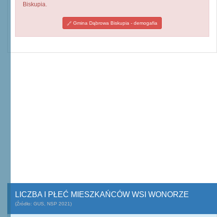
Biskupia.
Gmina Dąbrowa Biskupia - demogafia
LICZBA I PŁEĆ MIESZKAŃCÓW WSI WONORZE
(Źródło: GUS, NSP 2021)