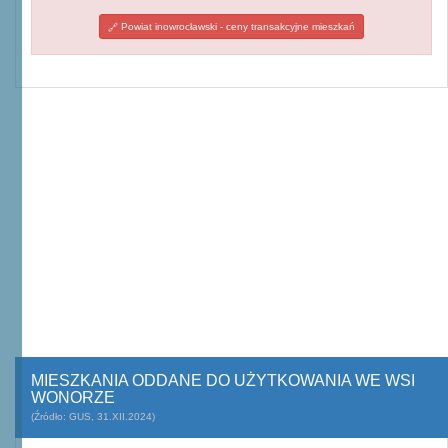
Powiat inowrocławski - ceny transakcyjne mieszkań
MIESZKANIA ODDANE DO UŻYTKOWANIA WE WSI
WONORZE
(Źródło: GUS, 31.XII.2024)