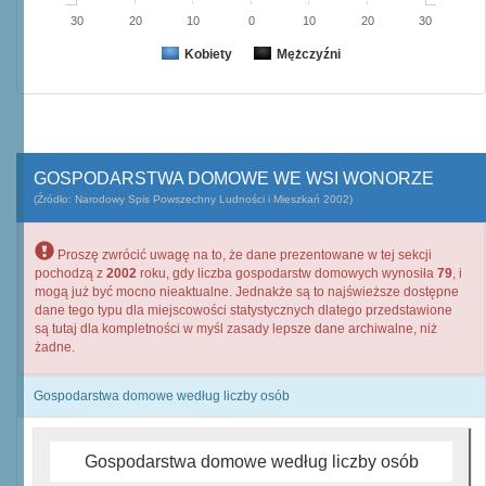
30
20
10
0
10
20
30
Kobiety
Mężczyźni
GOSPODARSTWA DOMOWE WE WSI WONORZE
(Źródło: Narodowy Spis Powszechny Ludności i Mieszkań 2002)
Proszę zwrócić uwagę na to, że dane prezentowane w tej sekcji
pochodzą z
2002
roku, gdy liczba gospodarstw domowych wynosiła
79
, i
mogą już być mocno nieaktualne. Jednakże są to najświeższe dostępne
dane tego typu dla miejscowości statystycznych dlatego przedstawione
są tutaj dla kompletności w myśl zasady lepsze dane archiwalne, niż
żadne.
Gospodarstwa domowe według liczby osób
Gospodarstwa domowe według liczby osób