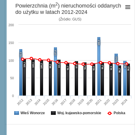
2
Powierzchnia (m
) nieruchomości oddanych
do użytku w latach 2012-2024
(Źródło: GUS)
200
166,0
150
137,0
132,0
119,0
100
104,1
103,1
101,8
100,2
99,0
98,2
97,6
95,2
94,2
92,7
92,5
92,0
90,8
86,2
50
0
2014
2023
2019
2015
2020
2024
2016
2012
2021
2017
2013
2018
2022
Wieś Wonorze
Woj. kujawsko-pomorskie
Polska