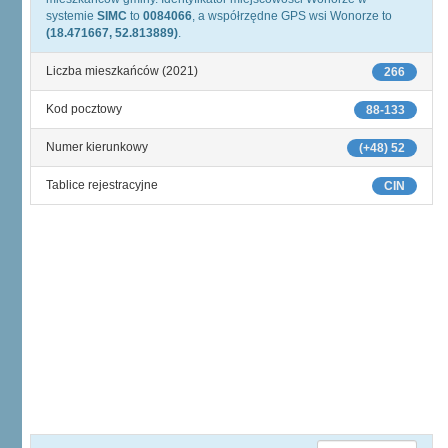
systemie
SIMC
to
0084066
, a współrzędne GPS wsi Wonorze to
(18.471667, 52.813889)
.
Liczba mieszkańców (2021)
266
Kod pocztowy
88-133
Numer kierunkowy
(+48) 52
Tablice rejestracyjne
CIN