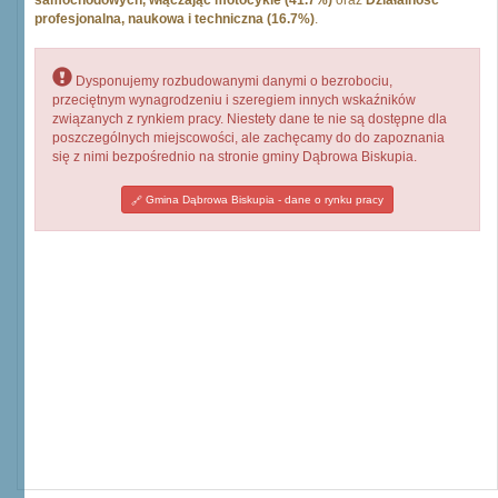
samochodowych, włączając motocykle (41.7%)
oraz
Działalność
profesjonalna, naukowa i techniczna (16.7%)
.
Dysponujemy rozbudowanymi danymi o bezrobociu,
przeciętnym wynagrodzeniu i szeregiem innych wskaźników
związanych z rynkiem pracy. Niestety dane te nie są dostępne dla
poszczególnych miejscowości, ale zachęcamy do do zapoznania
się z nimi bezpośrednio na stronie gminy Dąbrowa Biskupia.
Gmina Dąbrowa Biskupia - dane o rynku pracy