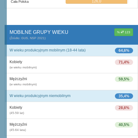
126,0
Cała Polska
MOBILNE GRUPY WIEKU
%
123
(Źródło: GUS, NSP 2021)
W wieku produkcyjnym mobilnym (18-44 lata)
64,6%
Kobiety
71,4%
(w wieku mobilnym)
Mężczyźni
59,5%
(w wieku mobilnym)
W wieku produkcyjnym niemobilnym
35,4%
Kobiety
28,6%
(45-59 lat)
Mężczyźni
40,5%
(45-64 lata)