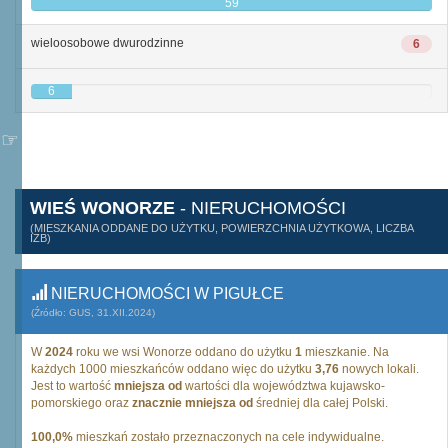
59
wieloosobowe dwurodzinne
6
6
WIEŚ WONORZE
- NIERUCHOMOŚCI
(MIESZKANIA ODDANE DO UŻYTKU, POWIERZCHNIA UŻYTKOWA, LICZBA
IZB)
NIERUCHOMOŚCI W PIGUŁCE
(Źródło: GUS, 31.XII.2024)
W
2024
roku we wsi Wonorze oddano do użytku
1
mieszkanie. Na
każdych 1000 mieszkańców oddano więc do użytku
3,76
nowych lokali.
Jest to wartość
mniejsza od
wartości dla województwa kujawsko-
pomorskiego oraz
znacznie mniejsza od
średniej dla całej Polski.
100,0%
mieszkań zostało przeznaczonych na cele indywidualne.