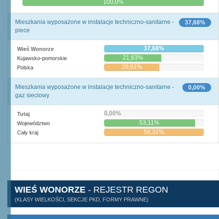
0,0%
100,0%
Mieszkania wyposażone w instalacje techniczno-sanitarne -
37,68%
piece
37,68%
Wieś Wonorze
21,63%
Kujawsko-pomorskie
20,91%
Polska
Mieszkania wyposażone w instalacje techniczno-sanitarne -
0,00%
gaz sieciowy
0,00%
Tutaj
53,11%
Województwo
58,32%
Cały kraj
WIEŚ WONORZE
- REJESTR REGON
(KLASY WIELKOŚCI, SEKCJE PKD, FORMY PRAWNE)