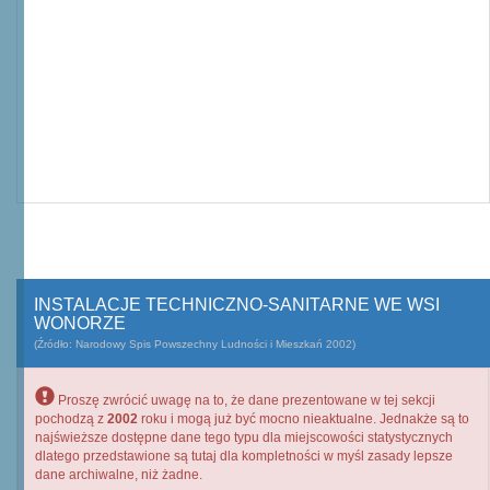
INSTALACJE TECHNICZNO-SANITARNE WE WSI
WONORZE
(Źródło: Narodowy Spis Powszechny Ludności i Mieszkań 2002)
Proszę zwrócić uwagę na to, że dane prezentowane w tej sekcji
pochodzą z
2002
roku i mogą już być mocno nieaktualne. Jednakże są to
najświeższe dostępne dane tego typu dla miejscowości statystycznych
dlatego przedstawione są tutaj dla kompletności w myśl zasady lepsze
dane archiwalne, niż żadne.