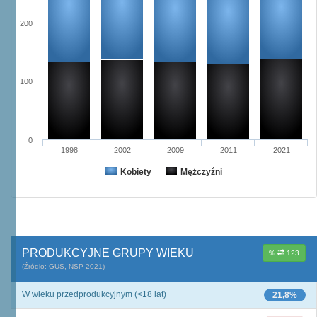
200
100
0
1998
2002
2009
2011
2021
Kobiety
Mężczyźni
PRODUKCYJNE GRUPY WIEKU
%
123
(Źródło: GUS, NSP 2021)
W wieku przedprodukcyjnym (<18 lat)
21,8%