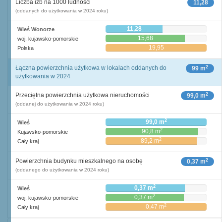
Liczba izb na 1000 ludności
11,28
(oddanych do użytkowania w 2024 roku)
11,28
Wieś Wonorze
15,68
woj. kujawsko-pomorskie
19,95
Polska
2
Łączna powierzchnia użytkowa w lokalach oddanych do
99 m
użytkowania w 2024
2
Przeciętna powierzchnia użytkowa nieruchomości
99,0 m
(oddanej do użytkowania w 2024 roku)
2
99,0 m
Wieś
2
90,8 m
Kujawsko-pomorskie
2
89,2 m
Cały kraj
2
Powierzchnia budynku mieszkalnego na osobę
0,37 m
(oddanego do użytkowania w 2024 roku)
2
0,37 m
Wieś
2
0,37 m
woj. kujawsko-pomorskie
2
0,47 m
Cały kraj