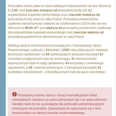
Przeciętna liczba pokoi w nowo oddanych mieszkaniach we wsi Wonorze
to
3,00
i jest
znacznie mniejsza od
przeciętnej liczby izb dla
województwa kujawsko-pomorskiego oraz
znacznie mniejsza od
przeciętnej liczby pokoi w całej Polsce. Przeciętna powierzchnia
użytkowa nieruchomości oddanej do użytkowania w 2024 roku we wsi
2
Wonorze to
99,00 m
i jest
większa od
przeciętnej powierzchni użytkowej
dla województwa kujawsko-pomorskiego oraz
znacznie większa od
przeciętnej powierzchni nieruchomości w całej Polsce.
Według danych archiwalnych pochodzących z Narodowego Spisu
Powszechnego Ludności i Mieszkań z
2002
roku dotyczących instalacji
techniczno-sanitarnych na
69
zamieszkałych wówczas mieszkań
67
mieszkań przyłączonych było do wodociągu,
51
nieruchomości
wyposażonych było w ustęp spłukiwany,
43
korzystały z centralnego
ogrzewania, a
26
z pieców grzewczych. Z kanalizacji korzystało
61
budynków mieszkalnych , a
0
podłączonych było do gazu sieciowego.
Posiadamy również dane o cenach transakcyjnych lokali
mieszkalnych zarówno na rynku pierwotnym jak i na rynku wtórnym.
Niestety dane te nie są dostępne dla jednostek administracyjnych
mniejszych od powiatów. Zapraszamy do zapoznania się z nimi
bezpośrednio na stronie powiatu inowrocławskiego.