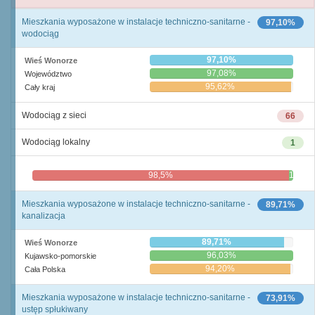
Mieszkania wyposażone w instalacje techniczno-sanitarne -
97,10%
wodociąg
97,10%
Wieś Wonorze
97,08%
Województwo
95,62%
Cały kraj
Wodociąg z sieci
66
Wodociąg lokalny
1
98,5%
1,5%
Mieszkania wyposażone w instalacje techniczno-sanitarne -
89,71%
kanalizacja
89,71%
Wieś Wonorze
96,03%
Kujawsko-pomorskie
94,20%
Cała Polska
Mieszkania wyposażone w instalacje techniczno-sanitarne -
73,91%
ustęp spłukiwany