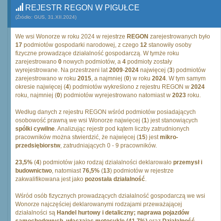
REJESTR REGON W PIGUŁCE
(Źródło: GUS, 31.XII.2024)
We wsi Wonorze w roku 2024 w rejestrze
REGON
zarejestrowanych było
17
podmiotów gospodarki narodowej, z czego
12
stanowiły osoby
fizyczne prowadzące działalność gospodarczą. W tymże roku
zarejestrowano
0
nowych podmiotów, a
4
podmioty zostały
wyrejestrowane. Na przestrzeni lat
2009
-
2024
najwięcej (
3
) podmiotów
zarejestrowano w roku
2015
, a najmniej (
0
) w roku
2024
. W tym samym
okresie najwięcej (
4
) podmiotów wykreślono z rejestru REGON w
2024
roku, najmniej (
0
) podmiotów wyrejestrowano natomiast w
2023
roku.
Według danych z rejestru REGON wśród podmiotów posiadających
osobowość prawną we wsi Wonorze najwięcej (
1
) jest stanowiących
spólki cywilne
. Analizując rejestr pod kątem liczby zatrudnionych
pracowników można stwierdzić, że najwięcej (
15
) jest
mikro-
przedsiębiorstw
, zatrudniających 0 - 9 pracowników.
23,5%
(
4
) podmiotów jako rodzaj działalności deklarowało
przemysł i
budownictwo
, natomiast
76,5%
(
13
) podmiotów w rejestrze
zakwalifikowana jest jako
pozostała działalność
.
Wśród osób fizycznych prowadzących działalność gospodarczą we wsi
Wonorze najczęściej deklarowanymi rodzajami przeważającej
działalności są
Handel hurtowy i detaliczny; naprawa pojazdów