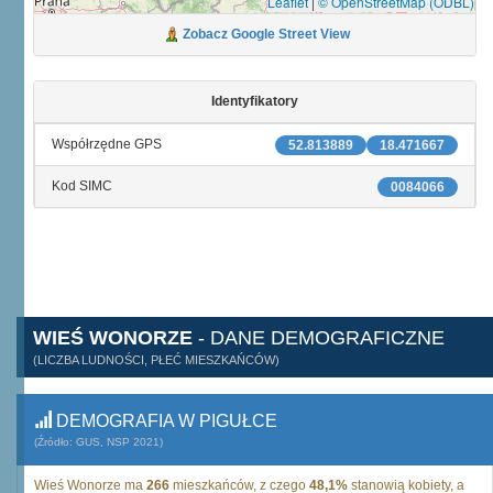
Leaflet
|
© OpenStreetMap (ODBL)
Zobacz Google Street View
Identyfikatory
Współrzędne GPS
52.813889
18.471667
Kod SIMC
0084066
WIEŚ WONORZE
- DANE DEMOGRAFICZNE
(LICZBA LUDNOŚCI, PŁEĆ MIESZKAŃCÓW)
DEMOGRAFIA W PIGUŁCE
(Źródło: GUS, NSP 2021)
Wieś Wonorze ma
266
mieszkańców, z czego
48,1%
stanowią kobiety, a