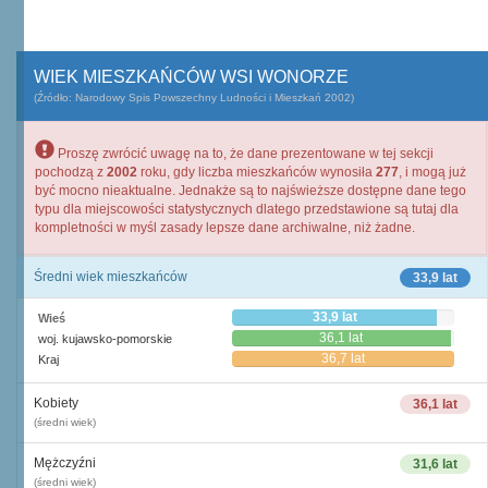
WIEK MIESZKAŃCÓW WSI WONORZE
(Źródło: Narodowy Spis Powszechny Ludności i Mieszkań 2002)
Proszę zwrócić uwagę na to, że dane prezentowane w tej sekcji
pochodzą z
2002
roku, gdy liczba mieszkańców wynosiła
277
, i mogą już
być mocno nieaktualne. Jednakże są to najświeższe dostępne dane tego
typu dla miejscowości statystycznych dlatego przedstawione są tutaj dla
kompletności w myśl zasady lepsze dane archiwalne, niż żadne.
Średni wiek mieszkańców
33,9 lat
33,9 lat
Wieś
36,1 lat
woj. kujawsko-pomorskie
36,7 lat
Kraj
Kobiety
36,1 lat
(średni wiek)
Mężczyźni
31,6 lat
(średni wiek)