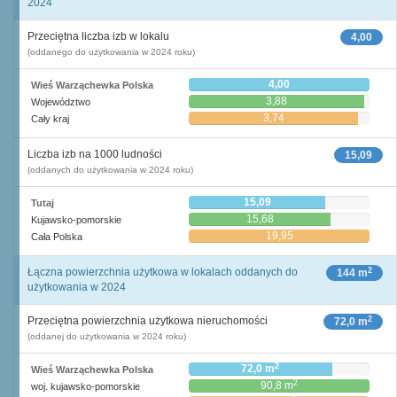
2024
Przeciętna liczba izb w lokalu
4,00
(oddanego do użytkowania w 2024 roku)
4,00
Wieś Warząchewka Polska
3,88
Województwo
3,74
Cały kraj
Liczba izb na 1000 ludności
15,09
(oddanych do użytkowania w 2024 roku)
15,09
Tutaj
15,68
Kujawsko-pomorskie
19,95
Cała Polska
2
Łączna powierzchnia użytkowa w lokalach oddanych do
144 m
użytkowania w 2024
2
Przeciętna powierzchnia użytkowa nieruchomości
72,0 m
(oddanej do użytkowania w 2024 roku)
2
72,0 m
Wieś Warząchewka Polska
2
90,8 m
woj. kujawsko-pomorskie