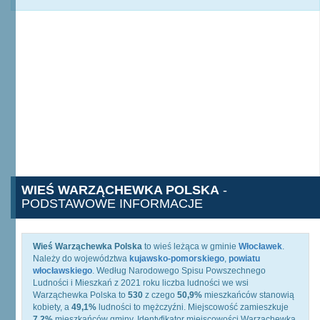
WIEŚ WARZĄCHEWKA POLSKA
-
PODSTAWOWE INFORMACJE
Wieś Warząchewka Polska
to wieś leżąca w gminie
Włocławek
.
Należy do województwa
kujawsko-pomorskiego
,
powiatu
włocławskiego
. Według Narodowego Spisu Powszechnego
Ludności i Mieszkań z 2021 roku liczba ludności we wsi
Warząchewka Polska to
530
z czego
50,9%
mieszkańców stanowią
kobiety, a
49,1%
ludności to mężczyźni. Miejscowość zamieszkuje
7,2%
mieszkańców gminy. Identyfikator miejscowości Warząchewka