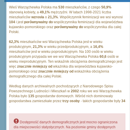
Wieś Warząchewka Polska ma
530
mieszkańców, z czego
50,9%
stanowią kobiety, a
49,1%
mężczyźni. W latach 1998-2021 liczba
mieszkańców
wzrosła
o
21,3%
. Współczynnik feminizacji we wsi wynosi
104
i jest
porównywalny do
współczynnika feminizacji dla województwa
kujawsko-pomorskiego oraz
porównywalny do
współczynnika dla całej
Polski.
62,3%
mieszkańców wsi Warząchewka Polska jest w wieku
produkcyjnym,
21,3%
w wieku przedprodukcyjnym, a
16,4%
mieszkańców jest w wieku poprodukcyjnym. Na 100 osób w wieku
produkcyjnym przypada we we wsi Warząchewka Polska
60,6
osób w
wieku nieprodukcyjnym. Ten wskaźnik obciążenia demograficznego jest
więc
znacznie mniejszy od
wkażnika dla województwa kujawsko-
pomorskiego oraz
znacznie mniejszy od
wskażnika obciążenia
demograficznego dla całej Polski.
Według danych archiwalnych pochodzących z Narodowego Spisu
Powszechnego Ludności i Mieszkań w
2002
roku we wsi Warząchewka
Polska było
135
gospodarstw domowych. Wśród nich dominowały
gospodarstwa zamieszkałe przez
trzy osoby
- takich gospodarstw były
34
.
Dostępność danych demograficznych jest mocno ograniczona
dla miejscowości statystycznych. Na poziomie gminy dostępnych