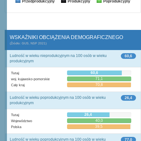
Przedprodukcyjny
Produkcyjny
Poprodukcyjny
WSKAŹNIKI OBCIĄŻENIA DEMOGRAFICZNEGO
(Źródło: GUS, NSP 2021)
Ludność w wieku nieprodukcyjnym na 100 osób w wieku
60,6
produkcyjnym
60,6
Tutaj
71,1
woj. kujawsko-pomorskie
70,8
Cały kraj
Ludność w wieku poprodukcyjnym na 100 osób w wieku
26,4
produkcyjnym
26,4
Tutaj
40,0
Województwo
39,5
Polska
Ludność w wieku poprodukcyjnym na 100 osób w wieku
77,0