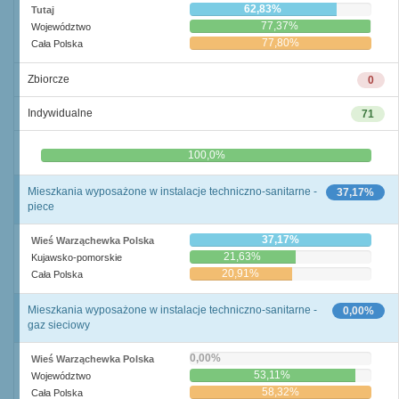
62,83%
Tutaj
77,37%
Województwo
77,80%
Cała Polska
Zbiorcze
0
Indywidualne
71
0,0%
100,0%
Mieszkania wyposażone w instalacje techniczno-sanitarne -
37,17%
piece
37,17%
Wieś Warząchewka Polska
21,63%
Kujawsko-pomorskie
20,91%
Cała Polska
Mieszkania wyposażone w instalacje techniczno-sanitarne -
0,00%
gaz sieciowy
0,00%
Wieś Warząchewka Polska
53,11%
Województwo
58,32%
Cała Polska