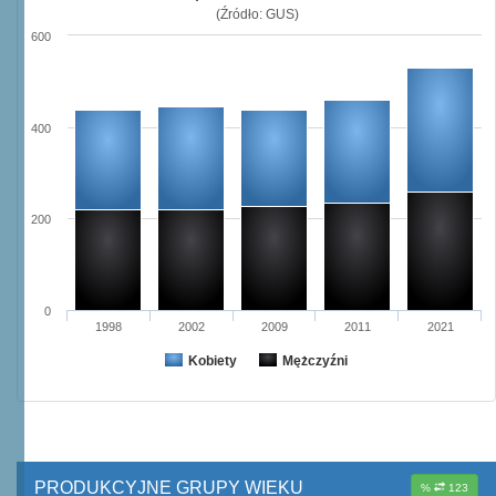
(Źródło: GUS)
600
400
200
0
1998
2002
2009
2011
2021
Kobiety
Mężczyźni
PRODUKCYJNE GRUPY WIEKU
%
123