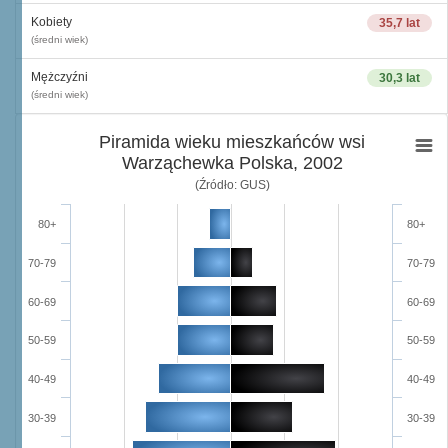
Kobiety
35,7 lat
(średni wiek)
Mężczyźni
30,3 lat
(średni wiek)
Piramida wieku mieszkańców wsi
Warząchewka Polska, 2002
(Źródło: GUS)
80+
80+
70-79
70-79
60-69
60-69
50-59
50-59
40-49
40-49
30-39
30-39