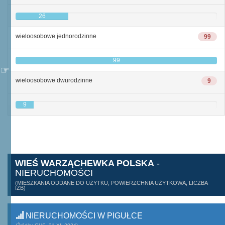
26
wieloosobowe jednorodzinne
99
99
wieloosobowe dwurodzinne
9
9
WIEŚ WARZĄCHEWKA POLSKA
-
NIERUCHOMOŚCI
(MIESZKANIA ODDANE DO UŻYTKU, POWIERZCHNIA UŻYTKOWA, LICZBA
IZB)
NIERUCHOMOŚCI W PIGUŁCE