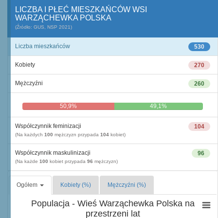
LICZBA I PŁEĆ MIESZKAŃCÓW WSI
WARZĄCHEWKA POLSKA
(Źródło: GUS, NSP 2021)
Liczba mieszkańców
530
Kobiety
270
Mężczyźni
260
50,9%
49,1%
Współczynnik feminizacji
104
(Na każdych
100
mężczyzn przypada
104
kobiet)
Współczynnik maskulinizacji
96
(Na każde
100
kobiet przypada
96
mężczyzn)
Ogółem
Kobiety (%)
Mężczyźni (%)
Populacja - Wieś Warząchewka Polska na
przestrzeni lat