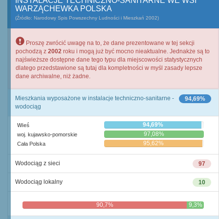
INSTALACJE TECHNICZNO-SANITARNE WE WSI
WARZĄCHEWKA POLSKA
(Źródło: Narodowy Spis Powszechny Ludności i Mieszkań 2002)
Proszę zwrócić uwagę na to, że dane prezentowane w tej sekcji
pochodzą z
2002
roku i mogą już być mocno nieaktualne. Jednakże są to
najświeższe dostępne dane tego typu dla miejscowości statystycznych
dlatego przedstawione są tutaj dla kompletności w myśl zasady lepsze
dane archiwalne, niż żadne.
Mieszkania wyposażone w instalacje techniczno-sanitarne -
94,69%
wodociąg
94,69%
Wieś
97,08%
woj. kujawsko-pomorskie
95,62%
Cała Polska
Wodociąg z sieci
97
Wodociąg lokalny
10
90,7%
9,3%