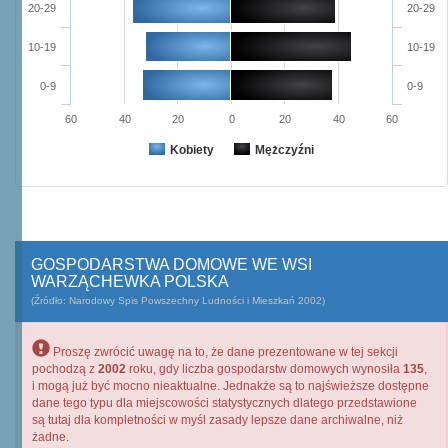
20-29
20-29
10-19
10-19
0-9
0-9
60
40
20
0
20
40
60
Kobiety
Mężczyźni
GOSPODARSTWA DOMOWE WE WSI
WARZĄCHEWKA POLSKA
(Źródło: Narodowy Spis Powszechny Ludności i Mieszkań 2002)
Proszę zwrócić uwagę na to, że dane prezentowane w tej sekcji
pochodzą z
2002
roku, gdy liczba gospodarstw domowych wynosiła
135
,
i mogą już być mocno nieaktualne. Jednakże są to najświeższe dostępne
dane tego typu dla miejscowości statystycznych dlatego przedstawione
są tutaj dla kompletności w myśl zasady lepsze dane archiwalne, niż
żadne.