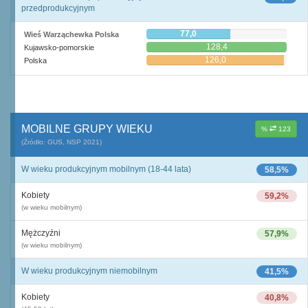
przedprodukcyjnym
77,0
Wieś Warząchewka Polska
128,4
Kujawsko-pomorskie
126,0
Polska
MOBILNE GRUPY WIEKU
%
123
(Źródło: GUS, NSP 2021)
W wieku produkcyjnym mobilnym (18-44 lata)
58,5%
Kobiety
59,2%
(w wieku mobilnym)
Mężczyźni
57,9%
(w wieku mobilnym)
W wieku produkcyjnym niemobilnym
41,5%
Kobiety
40,8%