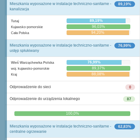
Mieszkania wyposażone w instalacje techniczno-sanitarne -
89,19%
kanalizacja
89,19%
Tutaj
96,03%
Kujawsko-pomorskie
94,20%
Cała Polska
Mieszkania wyposażone w instalacje techniczno-sanitarne -
76,99%
ustęp spłukiwany
76,99%
Wieś Warząchewka Polska
89,37%
woj. kujawsko-pomorskie
88,08%
Kraj
Odprowadzenie do sieci
0
Odprowadzenie do urządzenia lokalnego
87
0,0%
100,0%
Mieszkania wyposażone w instalacje techniczno-sanitarne -
62,83%
centralne ogrzewanie