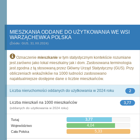
MIESZKANIA ODDANE DO UŻYTKOWANIA WE WSI
WARZĄCHEWKA POLSKA
(Źródło: GUS, 31.XII.2024)
Oznaczenie
mieszkanie
w tym statystycznym kontekście rozumiane
jest zarówno jako lokal mieszkalny jak i dom. Zastosowana terminologia
jest zgodna z tą stosowaną przez Główny Urząd Statystyczny (GUS). Przy
obliczeniach wskaźników na 1000 ludności zastosowano
najaktualniejsze dostępne dane o liczbie mieszkańców.
Liczba nieruchomości oddanych do użytkowania w 2024 roku
2
Liczba mieszkań na 1000 mieszkańców
3,77
(oddanych do użytkowania w 2024 roku)
3,77
Tutaj
4,04
Województwo
5,33
Cała Polska