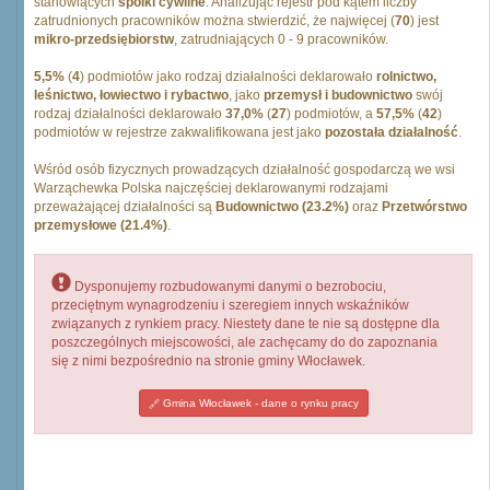
stanowiących
spólki cywilne
. Analizując rejestr pod kątem liczby
zatrudnionych pracowników można stwierdzić, że najwięcej (
70
) jest
mikro-przedsiębiorstw
, zatrudniających 0 - 9 pracowników.
5,5%
(
4
) podmiotów jako rodzaj działalności deklarowało
rolnictwo,
leśnictwo, łowiectwo i rybactwo
, jako
przemysł i budownictwo
swój
rodzaj działalności deklarowało
37,0%
(
27
) podmiotów, a
57,5%
(
42
)
podmiotów w rejestrze zakwalifikowana jest jako
pozostała działalność
.
Wśród osób fizycznych prowadzących działalność gospodarczą we wsi
Warząchewka Polska najczęściej deklarowanymi rodzajami
przeważającej działalności są
Budownictwo (23.2%)
oraz
Przetwórstwo
przemysłowe (21.4%)
.
Dysponujemy rozbudowanymi danymi o bezrobociu,
przeciętnym wynagrodzeniu i szeregiem innych wskaźników
związanych z rynkiem pracy. Niestety dane te nie są dostępne dla
poszczególnych miejscowości, ale zachęcamy do do zapoznania
się z nimi bezpośrednio na stronie gminy Włocławek.
Gmina Włocławek - dane o rynku pracy