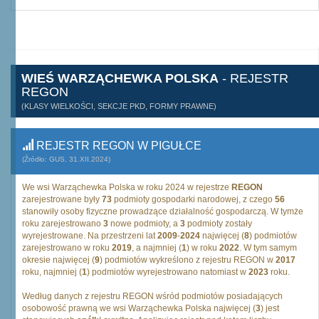
WIEŚ WARZĄCHEWKA POLSKA
- REJESTR
REGON
(KLASY WIELKOŚCI, SEKCJE PKD, FORMY PRAWNE)
REJESTR REGON W PIGUŁCE
(Źródło: GUS, 31.XII.2024)
We wsi Warząchewka Polska w roku 2024 w rejestrze
REGON
zarejestrowane były
73
podmioty gospodarki narodowej, z czego
56
stanowiły osoby fizyczne prowadzące działalność gospodarczą. W tymże
roku zarejestrowano
3
nowe podmioty, a
3
podmioty zostały
wyrejestrowane. Na przestrzeni lat
2009
-
2024
najwięcej (
8
) podmiotów
zarejestrowano w roku
2019
, a najmniej (
1
) w roku
2022
. W tym samym
okresie najwięcej (
9
) podmiotów wykreślono z rejestru REGON w
2017
roku, najmniej (
1
) podmiotów wyrejestrowano natomiast w
2023
roku.
Według danych z rejestru REGON wśród podmiotów posiadających
osobowość prawną we wsi Warząchewka Polska najwięcej (
3
) jest