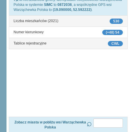
Polska w systemie
SIMC
to
0872036
, a współrzędne GPS wsi
Warząchewka Polska to
(19.090000, 52.592222)
.
Liczba mieszkańców (2021)
530
Numer kierunkowy
(+48) 54
Tablice rejestracyjne
CWL
Zobacz miasta w pobliżu wsi Warząchewka
Polska