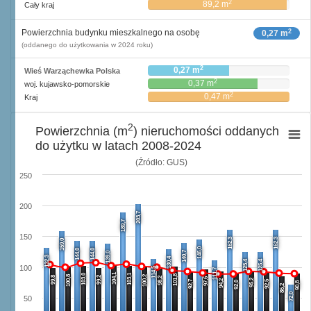
2
89,2 m
Cały kraj
2
Powierzchnia budynku mieszkalnego na osobę
0,27 m
(oddanego do użytkowania w 2024 roku)
2
0,27 m
Wieś Warząchewka Polska
2
0,37 m
woj. kujawsko-pomorskie
2
0,47 m
Kraj
2
Powierzchnia (m
) nieruchomości oddanych
do użytku w latach 2008-2024
(Źródło: GUS)
250
200
203,7
189,7
150
162,3
162,3
159,0
146,0
144,0
144,0
140,7
139,0
132,3
130,4
125,4
125,4
100
114,5
111,7
104,1
103,0
103,1
101,8
100,8
100,2
99,8
99,2
98,2
97,6
95,2
94,2
92,7
92,5
92,0
90,8
86,2
72,0
50