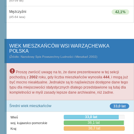
(45-59 lat)
Mężczyźni
42,1%
(45-64 lata)
WIEK MIESZKAŃCÓW WSI WARZĄCHEWKA
POLSKA
(Źródło: Narodowy Spis Powszechny Ludności i Mieszkań 2002)
Proszę zwrócić uwagę na to, że dane prezentowane w tej sekcji
pochodzą z
2002
roku, gdy liczba mieszkańców wynosiła
444
, i mogą już
być mocno nieaktualne. Jednakże są to najświeższe dostępne dane tego
typu dla miejscowości statystycznych dlatego przedstawione są tutaj dla
kompletności w myśl zasady lepsze dane archiwalne, niż żadne.
Średni wiek mieszkańców
33,0 lat
33,0 lat
Wieś
36,1 lat
woj. kujawsko-pomorskie
36,7 lat
Kraj