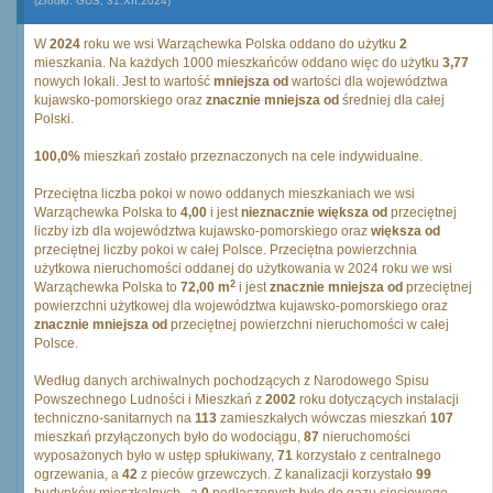
(Źródło: GUS, 31.XII.2024)
W
2024
roku we wsi Warząchewka Polska oddano do użytku
2
mieszkania. Na każdych 1000 mieszkańców oddano więc do użytku
3,77
nowych lokali. Jest to wartość
mniejsza od
wartości dla województwa
kujawsko-pomorskiego oraz
znacznie mniejsza od
średniej dla całej
Polski.
100,0%
mieszkań zostało przeznaczonych na cele indywidualne.
Przeciętna liczba pokoi w nowo oddanych mieszkaniach we wsi
Warząchewka Polska to
4,00
i jest
nieznacznie większa od
przeciętnej
liczby izb dla województwa kujawsko-pomorskiego oraz
większa od
przeciętnej liczby pokoi w całej Polsce. Przeciętna powierzchnia
użytkowa nieruchomości oddanej do użytkowania w 2024 roku we wsi
2
Warząchewka Polska to
72,00 m
i jest
znacznie mniejsza od
przeciętnej
powierzchni użytkowej dla województwa kujawsko-pomorskiego oraz
znacznie mniejsza od
przeciętnej powierzchni nieruchomości w całej
Polsce.
Według danych archiwalnych pochodzących z Narodowego Spisu
Powszechnego Ludności i Mieszkań z
2002
roku dotyczących instalacji
techniczno-sanitarnych na
113
zamieszkałych wówczas mieszkań
107
mieszkań przyłączonych było do wodociągu,
87
nieruchomości
wyposażonych było w ustęp spłukiwany,
71
korzystało z centralnego
ogrzewania, a
42
z pieców grzewczych. Z kanalizacji korzystało
99