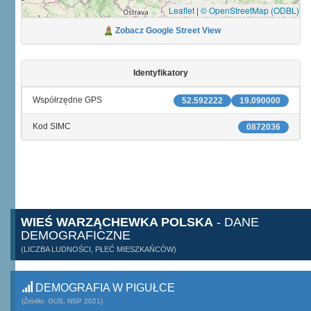
Leaflet
|
© OpenStreetMap (ODBL)
Zobacz Google Street View
Identyfikatory
Współrzędne GPS
52.592222
19.090000
Kod SIMC
0872036
WIEŚ WARZĄCHEWKA POLSKA
- DANE
DEMOGRAFICZNE
(LICZBA LUDNOŚCI, PŁEĆ MIESZKAŃCÓW)
DEMOGRAFIA W PIGUŁCE
(Źródło: GUS, NSP 2021)