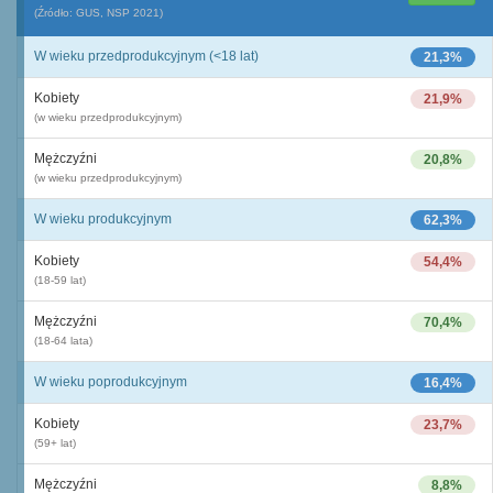
(Źródło: GUS, NSP 2021)
W wieku przedprodukcyjnym (<18 lat)
21,3%
Kobiety
21,9%
(w wieku przedprodukcyjnym)
Mężczyźni
20,8%
(w wieku przedprodukcyjnym)
W wieku produkcyjnym
62,3%
Kobiety
54,4%
(18-59 lat)
Mężczyźni
70,4%
(18-64 lata)
W wieku poprodukcyjnym
16,4%
Kobiety
23,7%
(59+ lat)
Mężczyźni
8,8%