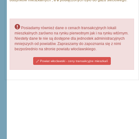
budynków mieszkalnych , a
0
podłączonych było do gazu sieciowego.
Posiadamy również dane o cenach transakcyjnych lokali
mieszkalnych zarówno na rynku pierwotnym jak i na rynku wtórnym.
Niestety dane te nie są dostępne dla jednostek administracyjnych
mniejszych od powiatów. Zapraszamy do zapoznania się z nimi
bezpośrednio na stronie powiatu włocławskiego.
Powiat włocławski - ceny transakcyjne mieszkań