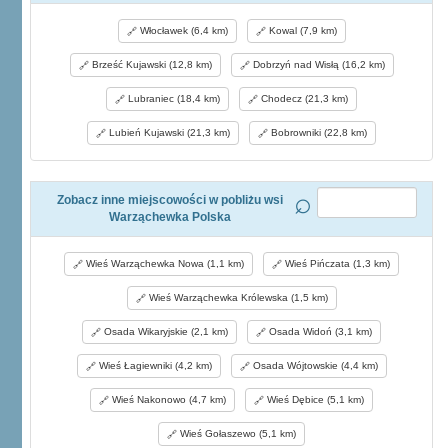
Włocławek (6,4 km)
Kowal (7,9 km)
Brześć Kujawski (12,8 km)
Dobrzyń nad Wisłą (16,2 km)
Lubraniec (18,4 km)
Chodecz (21,3 km)
Lubień Kujawski (21,3 km)
Bobrowniki (22,8 km)
Zobacz inne miejscowości w pobliżu wsi
Warząchewka Polska
Wieś Warząchewka Nowa (1,1 km)
Wieś Pińczata (1,3 km)
Wieś Warząchewka Królewska (1,5 km)
Osada Wikaryjskie (2,1 km)
Osada Widoń (3,1 km)
Wieś Łagiewniki (4,2 km)
Osada Wójtowskie (4,4 km)
Wieś Nakonowo (4,7 km)
Wieś Dębice (5,1 km)
Wieś Gołaszewo (5,1 km)