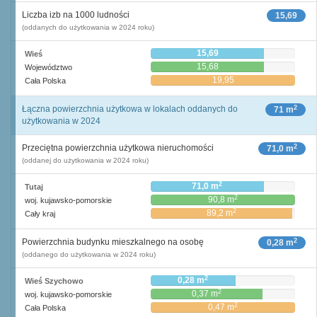
Liczba izb na 1000 ludności
15,69
(oddanych do użytkowania w 2024 roku)
15,69
Wieś
15,68
Województwo
19,95
Cała Polska
2
Łączna powierzchnia użytkowa w lokalach oddanych do
71 m
użytkowania w 2024
2
Przeciętna powierzchnia użytkowa nieruchomości
71,0 m
(oddanej do użytkowania w 2024 roku)
2
71,0 m
Tutaj
2
90,8 m
woj. kujawsko-pomorskie
2
89,2 m
Cały kraj
2
Powierzchnia budynku mieszkalnego na osobę
0,28 m
(oddanego do użytkowania w 2024 roku)
2
0,28 m
Wieś Szychowo
2
0,37 m
woj. kujawsko-pomorskie
2
0,47 m
Cała Polska