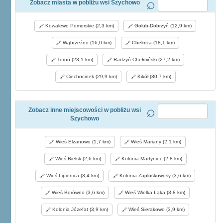
Zobacz miasta w pobliżu wsi Szychowo
Kowalewo Pomorskie (2,3 km)
Golub-Dobrzyń (12,9 km)
Wąbrzeźno (16,0 km)
Chełmża (18,1 km)
Toruń (23,1 km)
Radzyń Chełmiński (27,2 km)
Ciechocinek (29,9 km)
Kikół (30,7 km)
Zobacz inne miejscowości w pobliżu wsi
Szychowo
Wieś Elzanowo (1,7 km)
Wieś Mariany (2,1 km)
Wieś Bielsk (2,6 km)
Kolonia Martyniec (2,8 km)
Wieś Lipienica (3,4 km)
Kolonia Zapluskowęsy (3,6 km)
Wieś Borówno (3,6 km)
Wieś Wielka Łąka (3,8 km)
Kolonia Józefat (3,9 km)
Wieś Sierakowo (3,9 km)