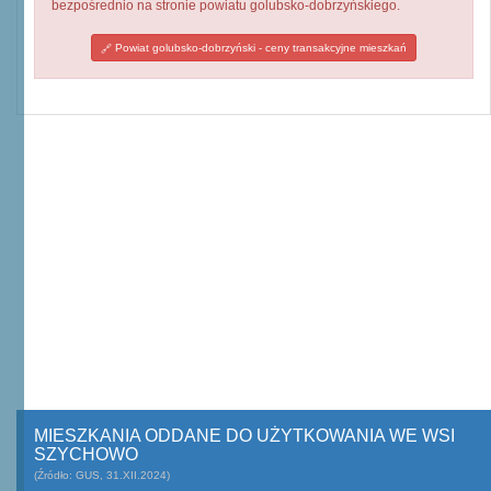
bezpośrednio na stronie powiatu golubsko-dobrzyńskiego.
Powiat golubsko-dobrzyński - ceny transakcyjne mieszkań
MIESZKANIA ODDANE DO UŻYTKOWANIA WE WSI
SZYCHOWO
(Źródło: GUS, 31.XII.2024)