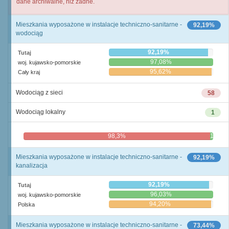
dane archiwalne, niż żadne.
Mieszkania wyposażone w instalacje techniczno-sanitarne -
92,19%
wodociąg
92,19%
Tutaj
97,08%
woj. kujawsko-pomorskie
95,62%
Cały kraj
Wodociąg z sieci
58
Wodociąg lokalny
1
98,3%
1,7%
Mieszkania wyposażone w instalacje techniczno-sanitarne -
92,19%
kanalizacja
92,19%
Tutaj
96,03%
woj. kujawsko-pomorskie
94,20%
Polska
Mieszkania wyposażone w instalacje techniczno-sanitarne -
73,44%