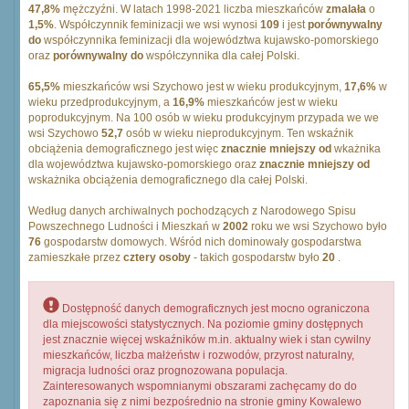
47,8%
mężczyźni. W latach 1998-2021 liczba mieszkańców
zmalała
o
1,5%
. Współczynnik feminizacji we wsi wynosi
109
i jest
porównywalny
do
współczynnika feminizacji dla województwa kujawsko-pomorskiego
oraz
porównywalny do
współczynnika dla całej Polski.
65,5%
mieszkańców wsi Szychowo jest w wieku produkcyjnym,
17,6%
w
wieku przedprodukcyjnym, a
16,9%
mieszkańców jest w wieku
poprodukcyjnym. Na 100 osób w wieku produkcyjnym przypada we we
wsi Szychowo
52,7
osób w wieku nieprodukcyjnym. Ten wskaźnik
obciążenia demograficznego jest więc
znacznie mniejszy od
wkażnika
dla województwa kujawsko-pomorskiego oraz
znacznie mniejszy od
wskażnika obciążenia demograficznego dla całej Polski.
Według danych archiwalnych pochodzących z Narodowego Spisu
Powszechnego Ludności i Mieszkań w
2002
roku we wsi Szychowo było
76
gospodarstw domowych. Wśród nich dominowały gospodarstwa
zamieszkałe przez
cztery osoby
- takich gospodarstw było
20
.
Dostępność danych demograficznych jest mocno ograniczona
dla miejscowości statystycznych. Na poziomie gminy dostępnych
jest znacznie więcej wskaźników m.in. aktualny wiek i stan cywilny
mieszkańców, liczba małżeństw i rozwodów, przyrost naturalny,
migracja ludności oraz prognozowana populacja.
Zainteresowanych wspomnianymi obszarami zachęcamy do do
zapoznania się z nimi bezpośrednio na stronie gminy Kowalewo