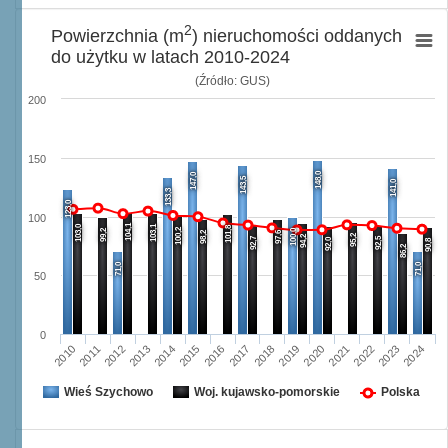
2
Powierzchnia (m
) nieruchomości oddanych
do użytku w latach 2010-2024
(Źródło: GUS)
200
150
148,0
147,0
143,5
141,0
133,3
123,0
100
104,1
103,0
103,1
101,8
100,2
99,2
100,0
98,2
97,6
95,2
94,2
92,7
92,5
92,0
90,8
86,2
71,0
71,0
50
0
2013
2020
2024
2016
2012
2019
2023
2015
2011
2018
2022
2014
2010
2017
2021
Wieś Szychowo
Woj. kujawsko-pomorskie
Polska