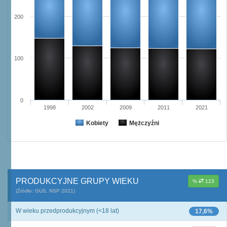
200
100
0
1998
2002
2009
2011
2021
Kobiety
Mężczyźni
PRODUKCYJNE GRUPY WIEKU
%
123
(Źródło: GUS, NSP 2021)
W wieku przedprodukcyjnym (<18 lat)
17,6%