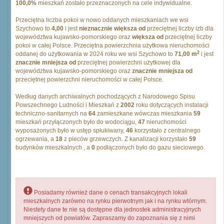
100,0%
mieszkań zostało przeznaczonych na cele indywidualne.
Przeciętna liczba pokoi w nowo oddanych mieszkaniach we wsi
Szychowo to
4,00
i jest
nieznacznie większa od
przeciętnej liczby izb dla
województwa kujawsko-pomorskiego oraz
większa od
przeciętnej liczby
pokoi w całej Polsce. Przeciętna powierzchnia użytkowa nieruchomości
2
oddanej do użytkowania w 2024 roku we wsi Szychowo to
71,00 m
i jest
znacznie mniejsza od
przeciętnej powierzchni użytkowej dla
województwa kujawsko-pomorskiego oraz
znacznie mniejsza od
przeciętnej powierzchni nieruchomości w całej Polsce.
Według danych archiwalnych pochodzących z Narodowego Spisu
Powszechnego Ludności i Mieszkań z
2002
roku dotyczących instalacji
techniczno-sanitarnych na
64
zamieszkane wówczas mieszkania
59
mieszkań przyłączonych było do wodociągu,
47
nieruchomości
wyposażonych było w ustęp spłukiwany,
46
korzystało z centralnego
ogrzewania, a
18
z pieców grzewczych. Z kanalizacji korzystało
59
budynków mieszkalnych , a
0
podłączonych było do gazu sieciowego.
Posiadamy również dane o cenach transakcyjnych lokali
mieszkalnych zarówno na rynku pierwotnym jak i na rynku wtórnym.
Niestety dane te nie są dostępne dla jednostek administracyjnych
mniejszych od powiatów. Zapraszamy do zapoznania się z nimi