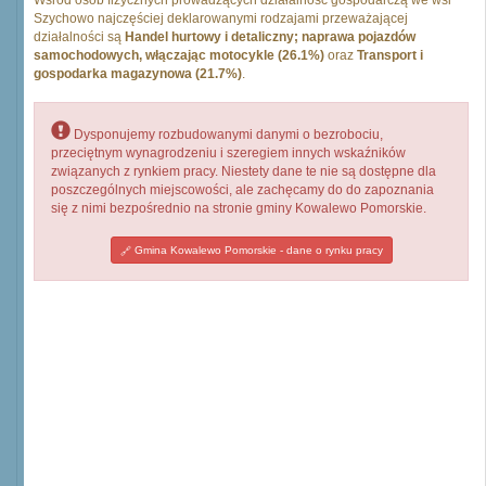
Wśród osób fizycznych prowadzących działalność gospodarczą we wsi
Szychowo najczęściej deklarowanymi rodzajami przeważającej
działalności są
Handel hurtowy i detaliczny; naprawa pojazdów
samochodowych, włączając motocykle (26.1%)
oraz
Transport i
gospodarka magazynowa (21.7%)
.
Dysponujemy rozbudowanymi danymi o bezrobociu,
przeciętnym wynagrodzeniu i szeregiem innych wskaźników
związanych z rynkiem pracy. Niestety dane te nie są dostępne dla
poszczególnych miejscowości, ale zachęcamy do do zapoznania
się z nimi bezpośrednio na stronie gminy Kowalewo Pomorskie.
Gmina Kowalewo Pomorskie - dane o rynku pracy