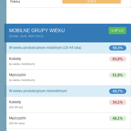
126,0
Polska
MOBILNE GRUPY WIEKU
%
123
(Źródło: GUS, NSP 2021)
W wieku produkcyjnym mobilnym (18-44 lata)
59,3%
Kobiety
65,9%
(w wieku mobilnym)
Mężczyźni
51,9%
(w wieku mobilnym)
W wieku produkcyjnym niemobilnym
40,7%
Kobiety
34,1%
(45-59 lat)
Mężczyźni
48,1%
(45-64 lata)