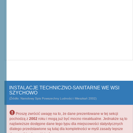
INSTALACJE TECHNICZNO-SANITARNE WE WSI
SZYCHOWO
(Źródło: Narodowy Spis Powszechny Ludności i Mieszkań 2002)
Proszę zwrócić uwagę na to, że dane prezentowane w tej sekcji
pochodzą z
2002
roku i mogą już być mocno nieaktualne. Jednakże są to
najświeższe dostępne dane tego typu dla miejscowości statystycznych
dlatego przedstawione są tutaj dla kompletności w myśl zasady lepsze