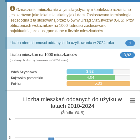
Oznaczenie
mieszkanie
w tym statystycznym kontekście rozumiane
jest zarówno jako lokal mieszkalny jak i dom. Zastosowana terminologia
jest zgodna z tą stosowaną przez Główny Urząd Statystyczny (GUS). Przy
obliczeniach wskaźników na 1000 ludności zastosowano
najaktualniejsze dostępne dane o liczbie mieszkańców.
Liczba nieruchomości oddanych do użytkowania w 2024 roku
1
Liczba mieszkań na 1000 mieszkańców
3,92
(oddanych do użytkowania w 2024 roku)
3,92
Wieś Szychowo
4,04
Kujawsko-pomorskie
5,33
Polska
Liczba mieszkań oddanych do użytku w
latach 2010-2024
(Źródło: GUS)
4
3