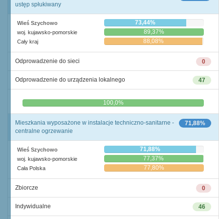
ustęp spłukiwany
73,44%
Wieś Szychowo
89,37%
woj. kujawsko-pomorskie
88,08%
Cały kraj
Odprowadzenie do sieci
0
Odprowadzenie do urządzenia lokalnego
47
0,0%
100,0%
Mieszkania wyposażone w instalacje techniczno-sanitarne -
71,88%
centralne ogrzewanie
71,88%
Wieś Szychowo
77,37%
woj. kujawsko-pomorskie
77,80%
Cała Polska
Zbiorcze
0
Indywidualne
46