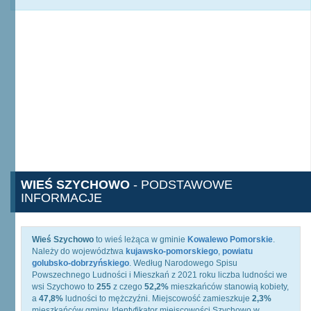
WIEŚ SZYCHOWO
- PODSTAWOWE
INFORMACJE
Wieś Szychowo
to wieś leżąca w gminie
Kowalewo Pomorskie
.
Należy do województwa
kujawsko-pomorskiego
,
powiatu
golubsko-dobrzyńskiego
. Według Narodowego Spisu
Powszechnego Ludności i Mieszkań z 2021 roku liczba ludności we
wsi Szychowo to
255
z czego
52,2%
mieszkańców stanowią kobiety,
a
47,8%
ludności to mężczyźni. Miejscowość zamieszkuje
2,3%
mieszkańców gminy. Identyfikator miejscowości Szychowo w