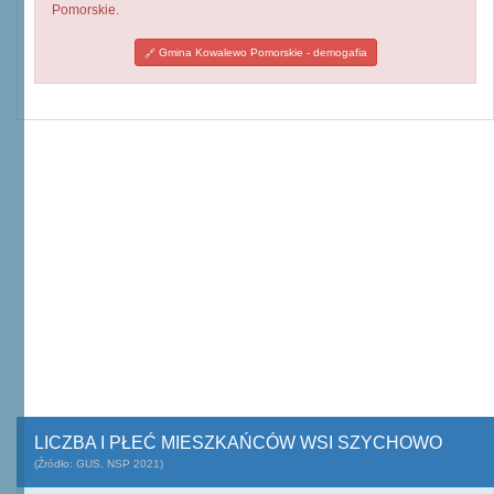
Pomorskie.
Gmina Kowalewo Pomorskie - demogafia
LICZBA I PŁEĆ MIESZKAŃCÓW WSI SZYCHOWO
(Źródło: GUS, NSP 2021)