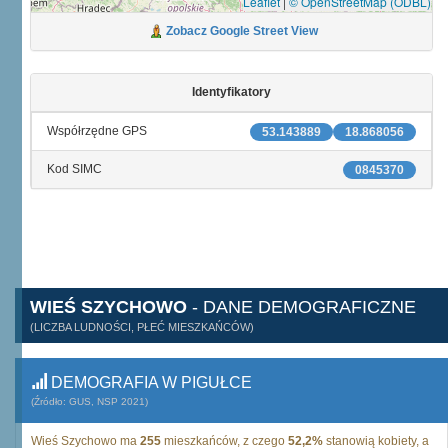
Leaflet
|
© OpenStreetMap (ODBL)
Zobacz Google Street View
Identyfikatory
Współrzędne GPS
53.143889
18.868056
Kod SIMC
0845370
WIEŚ SZYCHOWO
- DANE DEMOGRAFICZNE
(LICZBA LUDNOŚCI, PŁEĆ MIESZKAŃCÓW)
DEMOGRAFIA W PIGUŁCE
(Źródło: GUS, NSP 2021)
Wieś Szychowo ma
255
mieszkańców, z czego
52,2%
stanowią kobiety, a