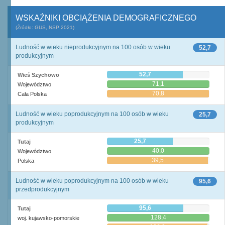
WSKAŹNIKI OBCIĄŻENIA DEMOGRAFICZNEGO
(Źródło: GUS, NSP 2021)
Ludność w wieku nieprodukcyjnym na 100 osób w wieku
52,7
produkcyjnym
52,7
Wieś Szychowo
71,1
Województwo
70,8
Cała Polska
Ludność w wieku poprodukcyjnym na 100 osób w wieku
25,7
produkcyjnym
25,7
Tutaj
40,0
Województwo
39,5
Polska
Ludność w wieku poprodukcyjnym na 100 osób w wieku
95,6
przedprodukcyjnym
95,6
Tutaj
128,4
woj. kujawsko-pomorskie