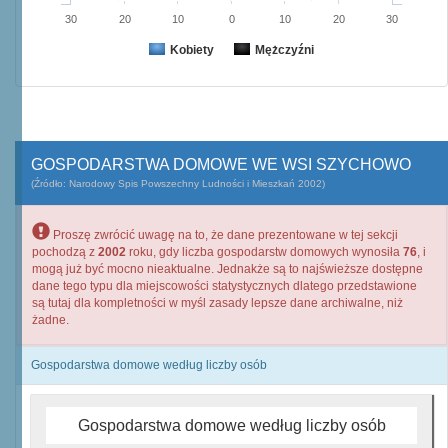
30
20
10
0
10
20
30
Kobiety
Mężczyźni
GOSPODARSTWA DOMOWE WE WSI SZYCHOWO
(Źródło: Narodowy Spis Powszechny Ludności i Mieszkań 2002)
Proszę zwrócić uwagę na to, że dane prezentowane w tej sekcji
pochodzą z
2002
roku, gdy liczba gospodarstw domowych wynosiła
76
, i
mogą już być mocno nieaktualne. Jednakże są to najświeższe dostępne
dane tego typu dla miejscowości statystycznych dlatego przedstawione
są tutaj dla kompletności w myśl zasady lepsze dane archiwalne, niż
żadne.
Gospodarstwa domowe według liczby osób
Gospodarstwa domowe według liczby osób