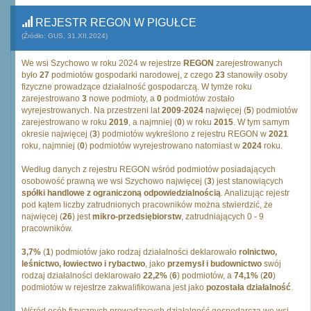
REJESTR REGON W PIGUŁCE
(Źródło: GUS, 31.XII.2024)
We wsi Szychowo w roku 2024 w rejestrze
REGON
zarejestrowanych
było
27
podmiotów gospodarki narodowej, z czego
23
stanowiły osoby
fizyczne prowadzące działalność gospodarczą. W tymże roku
zarejestrowano
3
nowe podmioty, a
0
podmiotów zostało
wyrejestrowanych. Na przestrzeni lat
2009
-
2024
najwięcej (
5
) podmiotów
zarejestrowano w roku
2019
, a najmniej (
0
) w roku
2015
. W tym samym
okresie najwięcej (
3
) podmiotów wykreślono z rejestru REGON w
2021
roku, najmniej (
0
) podmiotów wyrejestrowano natomiast w
2024
roku.
Według danych z rejestru REGON wśród podmiotów posiadających
osobowość prawną we wsi Szychowo najwięcej (
3
) jest stanowiących
spółki handlowe z ograniczoną odpowiedzialnością
. Analizując rejestr
pod kątem liczby zatrudnionych pracowników można stwierdzić, że
najwięcej (
26
) jest
mikro-przedsiębiorstw
, zatrudniających 0 - 9
pracowników.
3,7%
(
1
) podmiotów jako rodzaj działalności deklarowało
rolnictwo,
leśnictwo, łowiectwo i rybactwo
, jako
przemysł i budownictwo
swój
rodzaj działalności deklarowało
22,2%
(
6
) podmiotów, a
74,1%
(
20
)
podmiotów w rejestrze zakwalifikowana jest jako
pozostała działalność
.