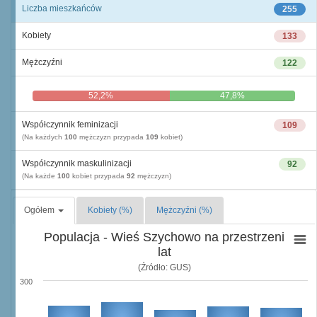
Liczba mieszkańców
255
Kobiety
133
Mężczyźni
122
52,2%
47,8%
Współczynnik feminizacji
109
(Na każdych
100
mężczyzn przypada
109
kobiet)
Współczynnik maskulinizacji
92
(Na każde
100
kobiet przypada
92
mężczyzn)
Ogółem
Kobiety (%)
Mężczyźni (%)
Populacja - Wieś Szychowo na przestrzeni
lat
(Źródło: GUS)
300