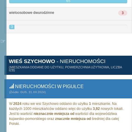
65
wieloosobowe dwurodzinne
3
3
WIEŚ SZYCHOWO
- NIERUCHOMOŚCI
(MIESZKANIA ODDANE DO UŻYTKU, POWIERZCHNIA UŻYTKOWA, LICZBA
IZB)
NIERUCHOMOŚCI W PIGUŁCE
(Źródło: GUS, 31.XII.2024)
W
2024
roku we wsi Szychowo oddano do użytku
1
mieszkanie. Na
każdych 1000 mieszkańców oddano więc do użytku
3,92
nowych lokali.
Jest to wartość
nieznacznie mniejsza od
wartości dla województwa
kujawsko-pomorskiego oraz
znacznie mniejsza od
średniej dla całej
Polski.