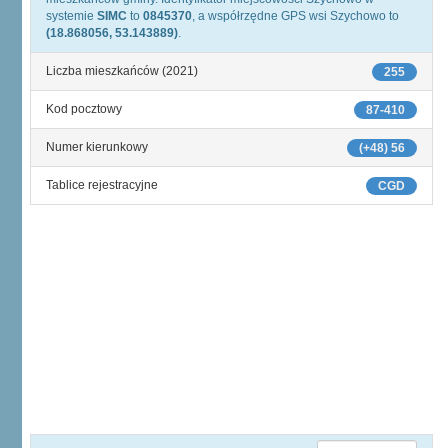
systemie
SIMC
to
0845370
, a współrzędne GPS wsi Szychowo to
(18.868056, 53.143889)
.
Liczba mieszkańców (2021)
255
Kod pocztowy
87-410
Numer kierunkowy
(+48) 56
Tablice rejestracyjne
CGD