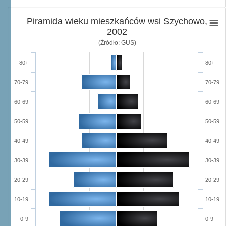
Piramida wieku mieszkańców wsi Szychowo,
2002
(Źródło: GUS)
80+
80+
70-79
70-79
60-69
60-69
50-59
50-59
40-49
40-49
30-39
30-39
20-29
20-29
10-19
10-19
0-9
0-9