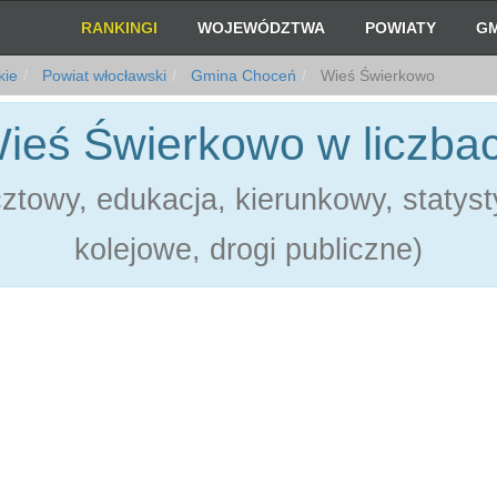
RANKINGI
WOJEWÓDZTWA
POWIATY
GM
kie
Powiat włocławski
Gmina Choceń
Wieś Świerkowo
ieś Świerkowo w liczba
towy, edukacja, kierunkowy, statystyk
kolejowe, drogi publiczne)