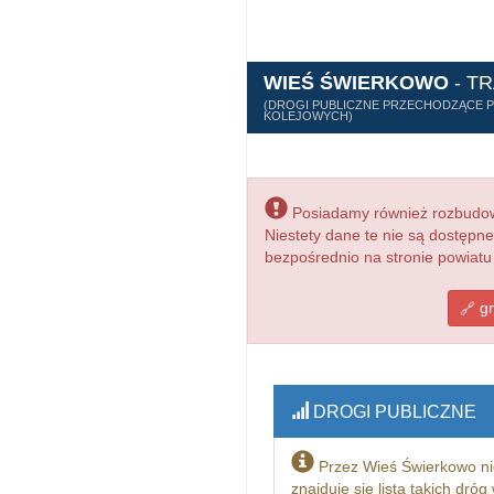
WIEŚ ŚWIERKOWO
- T
(DROGI PUBLICZNE PRZECHODZĄCE PR
KOLEJOWYCH)
Posiadamy również rozbudowa
Niestety dane te nie są dostępn
bezpośrednio na stronie powiatu
gm
DROGI PUBLICZNE
Przez Wieś Świerkowo ni
znajduje się lista takich dró