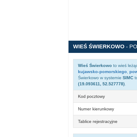
WIEŚ ŚWIERKOWO
- P
Wieś Świerkowo
to wieś leżą
kujawsko-pomorskiego
,
pow
Świerkowo w systemie
SIMC
t
(19.093611, 52.527778)
.
Kod pocztowy
Numer kierunkowy
Tablice rejestracyjne