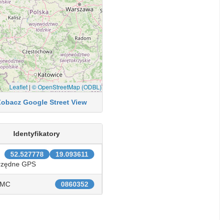
Leaflet
|
© OpenStreetMap (ODBL)
Zobacz Google Street View
Identyfikatory
52.527778
19.093611
rzędne GPS
IMC
0860352