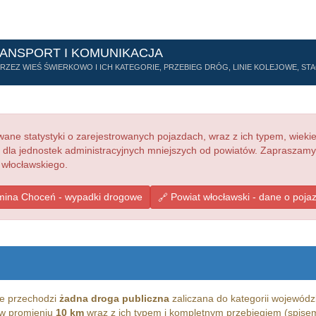
RANSPORT I KOMUNIKACJA
ZEZ WIEŚ ŚWIERKOWO I ICH KATEGORIE, PRZEBIEG DRÓG, LINIE KOLEJOWE, STAC
ne statystyki o zarejestrowanych pojazdach, wraz z ich typem, wieki
e dla jednostek administracyjnych mniejszych od powiatów. Zapraszamy
 włocławskiego.
ina Choceń - wypadki drogowe
Powiat włocławski - dane o poja
e przechodzi
żadna droga publiczna
zaliczana do kategorii wojewódzk
g w promieniu
10 km
wraz z ich typem i kompletnym przebiegiem (spisem