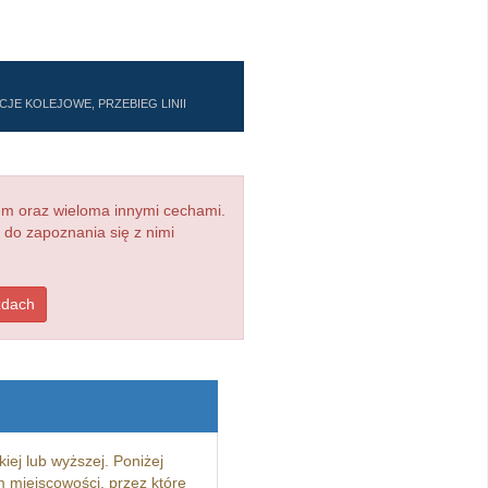
JE KOLEJOWE, PRZEBIEG LINII
em oraz wieloma innymi cechami.
 do zapoznania się z nimi
zdach
iej lub wyższej. Poniżej
 miejscowości, przez które