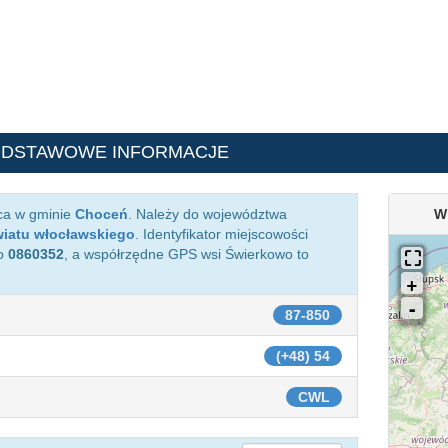
ODSTAWOWE INFORMACJE
ca w gminie
Choceń
. Należy do województwa
W
iatu włocławskiego
. Identyfikator miejscowości
o
0860352
, a współrzędne GPS wsi Świerkowo to
87-850
(+48) 54
CWL