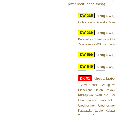
przechodzi dana trasa).
DW 265
droga woj
Gołaszewo - Kowal - Rakut
DW 269
droga woj
Kujawska - Józefowo - Cho
Zakrzewek - Wilkowiczki - 
DW 599
droga woj
DW 649
droga woj
DK 91
droga krajo
Tczew - Czarlin - Wielgłow
Piaseczno - Jeleń - Rakowi
Kurzajewo - Warlubie - Bz
Chełmno - Grubno - Stolno 
Ciechocinek - Ciechocinek 
Kaczawka - Lubień Kujawsk