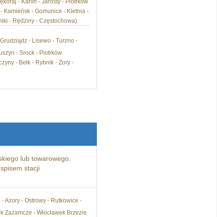
koraj - Karlin - Jarosty - Piotrków
- Kamieńsk - Gomunice - Kletnia -
niki - Rędziny - Częstochowa)
 Grudziądz - Lisewo - Turzno -
uszyn - Srock - Piotrków
yny - Bełk - Rybnik - Żory -
kiego lub towarowego.
spisem stacji
 - Azory - Ostrowy - Rutkowice -
ek Zazamcze - Włocławek Brzezie