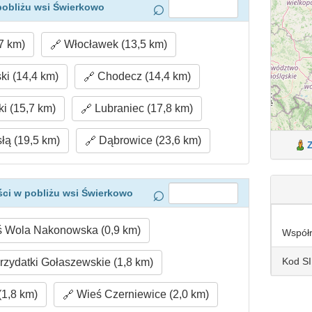
pobliżu wsi Świerkowo
7 km)
Włocławek (13,5 km)
i (14,4 km)
Chodecz (14,4 km)
i (15,7 km)
Lubraniec (17,8 km)
łą (19,5 km)
Dąbrowice (23,6 km)
ci w pobliżu wsi Świerkowo
 Wola Nakonowska (0,9 km)
Współ
Kod S
zydatki Gołaszewskie (1,8 km)
1,8 km)
Wieś Czerniewice (2,0 km)