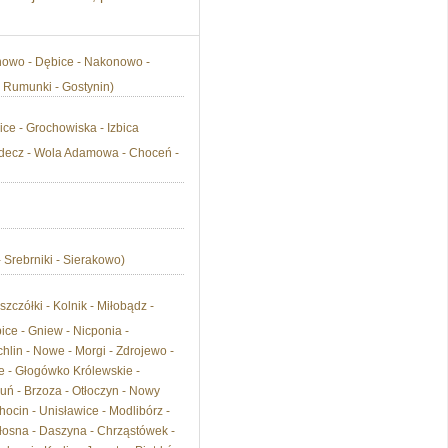
inowo - Dębice - Nakonowo -
 Rumunki - Gostynin)
ce - Grochowiska - Izbica
hodecz - Wola Adamowa - Choceń -
 Srebrniki - Sierakowo)
czółki - Kolnik - Miłobądz -
ice - Gniew - Nicponia -
hlin - Nowe - Morgi - Zdrojewo -
e - Głogówko Królewskie -
uń - Brzoza - Otłoczyn - Nowy
ocin - Unisławice - Modlibórz -
łosna - Daszyna - Chrząstówek -