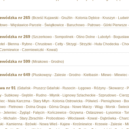
ewódzka nr 265
(Brześć Kujawski - Gruźlin - Kolonia Dębice - Kruszyn - Ludw
owo - Więsławice-Parcele - Świątkowice - Baruchowo - Patrowo - Górki Pierwsze -
ewódzka nr 269
(Szczerkowo - Sompolinek - Ośno Dolne - Lubotyń - Bogusławi
tel - Błenna - Rybno - Chrustowo - Cetty - Strzygi - Strzyżki - Huta Chodecka - C
Czerniewice - Czerniewiczki - Kowal)
ewódzka nr 599
(Mirakowo - Grodno)
ewódzka nr 649
(Pluskowęsy - Zalesie - Grodno - Kiełbasin - Mlewo - Mlewiec -
wa nr 91
(Gdańsk - Pruszcz Gdański - Rusocin - Łęgowo - Różyny - Skowarcz - Psz
y - Subkowy - Gręblin - Rudno - Młynik - Lignowy Szlacheckie - Szprudowo - Cierzp
ec - Mała Karczma - Stary Młyn - Kolonia Ostrowicka - Półwieś - Pieniążkowo - Boc
owo - Fletnowo - Dolna Grupa - Górna Grupa - Nowe Marzy - Wiąg - Morsk - Świeci
- Jeleniec - Żygląd - Falęcin - Kończewice - Grzywna - Ostaszewo - Łysomice - Tor
- Michalin - Stary Zbrachlin - Probostowo - Włocławek - Kowal - Dąbrówka - Charch
i - Kamienna - Bzówki - Nowa Wieś - Kajew - Krośniewice - Krzewie - Zalesie - Mi