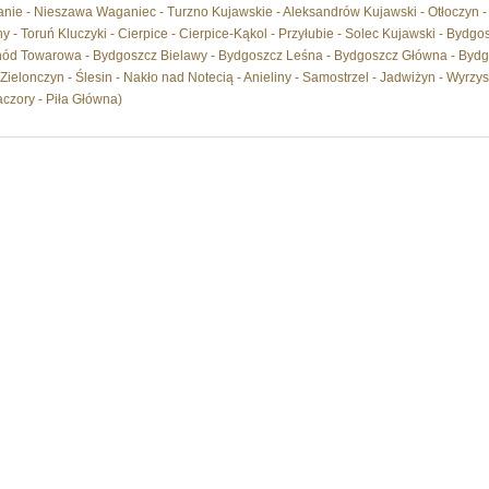
anie - Nieszawa Waganiec - Turzno Kujawskie - Aleksandrów Kujawski - Otłoczyn -
y - Toruń Kluczyki - Cierpice - Cierpice-Kąkol - Przyłubie - Solec Kujawski - Byd
ód Towarowa - Bydgoszcz Bielawy - Bydgoszcz Leśna - Bydgoszcz Główna - Bydg
elonczyn - Ślesin - Nakło nad Notecią - Anieliny - Samostrzel - Jadwiżyn - Wyrzysk
aczory - Piła Główna)