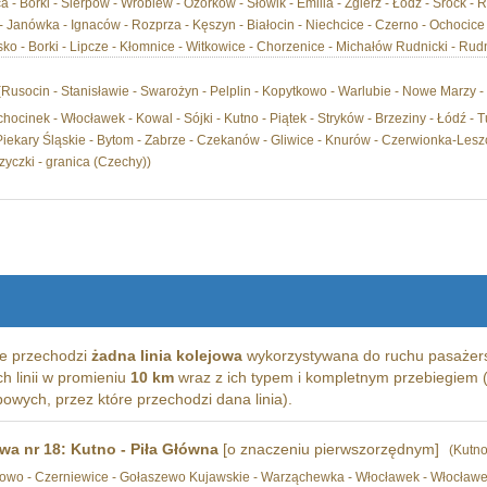
- Borki - Sierpów - Wróblew - Ozorków - Słowik - Emilia - Zgierz - Łódź - Srock - Rę
 Janówka - Ignaców - Rozprza - Kęszyn - Białocin - Niechcice - Czerno - Ochocice 
o - Borki - Lipcze - Kłomnice - Witkowice - Chorzenice - Michałów Rudnicki - Rud
(Rusocin - Stanisławie - Swarożyn - Pelplin - Kopytkowo - Warlubie - Nowe Marzy -
hocinek - Włocławek - Kowal - Sójki - Kutno - Piątek - Stryków - Brzeziny - Łódź - T
Piekary Śląskie - Bytom - Zabrze - Czekanów - Gliwice - Knurów - Czerwionka-Leszcz
yczki - granica (Czechy))
e przechodzi
żadna linia kolejowa
wykorzystywana do ruchu pasażers
ich linii w promieniu
10 km
wraz z ich typem i kompletnym przebiegiem (
wych, przez które przechodzi dana linia).
owa nr 18: Kutno - Piła Główna
[o znaczeniu pierwszorzędnym]
(Kutno
orowo - Czerniewice - Gołaszewo Kujawskie - Warząchewka - Włocławek - Włocław