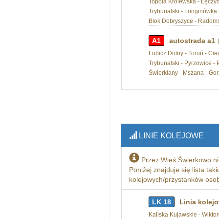
Topola Królewska - Łęczyca 
Trybunalski - Longinówka -
Blok Dobryszyce - Radomsk
A1
autostrada a1
Lubicz Dolny - Toruń - Ciec
Trybunalski - Pyrzowice - 
Świerklany - Mszana - Gorz
LINIE KOLEJOWE
Przez Wieś Świerkowo ni
Poniżej znajduje się lista tak
kolejowych/przystanków osobo
LK 18
Linia kolej
Kaliska Kujawskie - Wikt