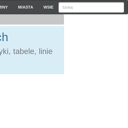
INY
MIASTA
WSIE
ch
i, tabele, linie