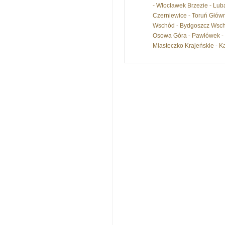
- Włocławek Brzezie - Lub
Czerniewice - Toruń Główn
Wschód - Bydgoszcz Wsch
Osowa Góra - Pawłówek - Zi
Miasteczko Krajeńskie - K