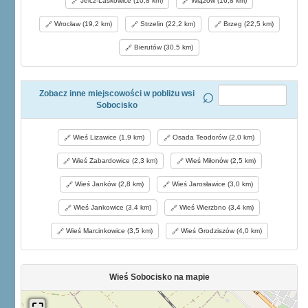
Jelcz-Laskowice (10,8 km)
Wiązów (16,8 km)
Wrocław (19,2 km)
Strzelin (22,2 km)
Brzeg (22,5 km)
Bierutów (30,5 km)
Zobacz inne miejscowości w pobliżu wsi
Sobocisko
Wieś Lizawice (1,9 km)
Osada Teodorów (2,0 km)
Wieś Zabardowice (2,3 km)
Wieś Miłonów (2,5 km)
Wieś Janków (2,8 km)
Wieś Jarosławice (3,0 km)
Wieś Jankowice (3,4 km)
Wieś Wierzbno (3,4 km)
Wieś Marcinkowice (3,5 km)
Wieś Grodziszów (4,0 km)
Wieś Sobocisko na mapie