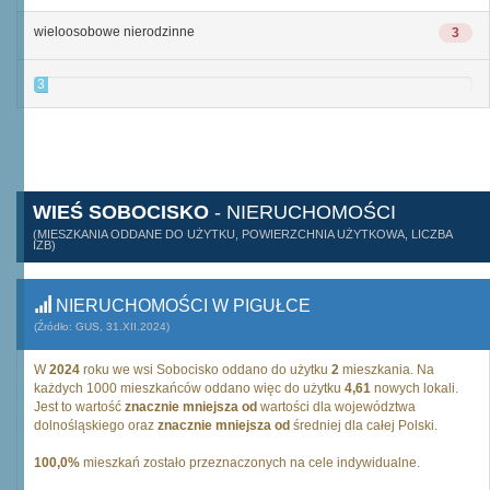
wieloosobowe nierodzinne
3
3
WIEŚ SOBOCISKO
- NIERUCHOMOŚCI
(MIESZKANIA ODDANE DO UŻYTKU, POWIERZCHNIA UŻYTKOWA, LICZBA
IZB)
NIERUCHOMOŚCI W PIGUŁCE
(Źródło: GUS, 31.XII.2024)
W
2024
roku we wsi Sobocisko oddano do użytku
2
mieszkania. Na
każdych 1000 mieszkańców oddano więc do użytku
4,61
nowych lokali.
Jest to wartość
znacznie mniejsza od
wartości dla województwa
dolnośląskiego oraz
znacznie mniejsza od
średniej dla całej Polski.
100,0%
mieszkań zostało przeznaczonych na cele indywidualne.