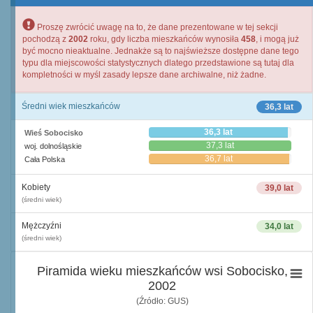
Proszę zwrócić uwagę na to, że dane prezentowane w tej sekcji
pochodzą z
2002
roku, gdy liczba mieszkańców wynosiła
458
, i mogą już
być mocno nieaktualne. Jednakże są to najświeższe dostępne dane tego
typu dla miejscowości statystycznych dlatego przedstawione są tutaj dla
kompletności w myśl zasady lepsze dane archiwalne, niż żadne.
Średni wiek mieszkańców
36,3 lat
36,3 lat
Wieś Sobocisko
37,3 lat
woj. dolnośląskie
36,7 lat
Cała Polska
Kobiety
39,0 lat
(średni wiek)
Mężczyźni
34,0 lat
(średni wiek)
Piramida wieku mieszkańców wsi Sobocisko,
2002
(Źródło: GUS)