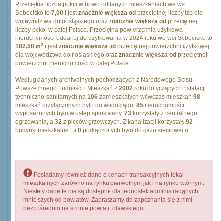
Przeciętna liczba pokoi w nowo oddanych mieszkaniach we wsi
Sobocisko to
7,00
i jest
znacznie większa od
przeciętnej liczby izb dla
województwa dolnośląskiego oraz
znacznie większa od
przeciętnej
liczby pokoi w całej Polsce. Przeciętna powierzchnia użytkowa
nieruchomości oddanej do użytkowania w 2024 roku we wsi Sobocisko to
2
182,50 m
i jest
znacznie większa od
przeciętnej powierzchni użytkowej
dla województwa dolnośląskiego oraz
znacznie większa od
przeciętnej
powierzchni nieruchomości w całej Polsce.
Według danych archiwalnych pochodzących z Narodowego Spisu
Powszechnego Ludności i Mieszkań z
2002
roku dotyczących instalacji
techniczno-sanitarnych na
106
zamieszkałych wówczas mieszkań
98
mieszkań przyłączonych było do wodociągu,
85
nieruchomości
wyposażonych było w ustęp spłukiwany,
73
korzystały z centralnego
ogrzewania, a
32
z pieców grzewczych. Z kanalizacji korzystały
92
budynki mieszkalne , a
0
podłączonych było do gazu sieciowego.
Posiadamy również dane o cenach transakcyjnych lokali
mieszkalnych zarówno na rynku pierwotnym jak i na rynku wtórnym.
Niestety dane te nie są dostępne dla jednostek administracyjnych
mniejszych od powiatów. Zapraszamy do zapoznania się z nimi
bezpośrednio na stronie powiatu oławskiego.