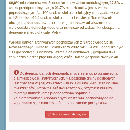
60,8%
mieszkańców wsi Sobocisko jest w wieku produkcyjnym,
17,5%
w
wieku przedprodukcyjnym, a
21,7%
mieszkańców jest w wieku
poprodukcyjnym. Na 100 osób w wieku produkcyjnym przypada we we
wsi Sobocisko
64,4
osób w wieku nieprodukcyjnym. Ten wskaźnik
obciążenia demograficznego jest więc
mniejszy od
wkażnika dla
województwa dolnośląskiego oraz
mniejszy od
wskażnika obciążenia
demograficznego dla całej Polski.
Według danych archiwalnych pochodzących z Narodowego Spisu
Powszechnego Ludności i Mieszkań w
2002
roku we wsi Sobocisko było
133
gospodarstwa domowe. Wśród nich dominowały gospodarstwa
zamieszkałe przez
pięc lub więcej osób
- takich gospodarstw było
40
.
Dostępność danych demograficznych jest mocno ograniczona
dla miejscowości statystycznych. Na poziomie gminy dostępnych
jest znacznie więcej wskaźników m.in. aktualny wiek i stan cywilny
mieszkańców, liczba małżeństw i rozwodów, przyrost naturalny,
migracja ludności oraz prognozowana populacja.
Zainteresowanych wspomnianymi obszarami zachęcamy do do
zapoznania się z nimi bezpośrednio na stronie gminy Oława.
Gmina Oława - demogafia