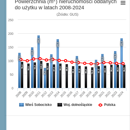
Powierzchnia (m
) nieruchomości oddanych
do użytku w latach 2008-2024
(Źródło: GUS)
250
200
194,0
182,5
180,0
150
150,0
136,5
130,0
126,0
124,5
118,0
100
104,0
100,2
96,4
94,4
92,7
90,5
90,0
88,4
87,3
86,4
85,9
86,5
83,3
81,8
81,1
81,3
80,2
76,8
75,0
50
0
2008
2009
2010
2011
2012
2013
2014
2015
2016
2017
2018
2019
2020
2021
2022
2023
2024
Wieś Sobocisko
Woj. dolnośląskie
Polska