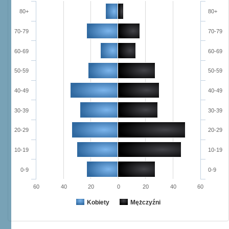
80+
80+
70-79
70-79
60-69
60-69
50-59
50-59
40-49
40-49
30-39
30-39
20-29
20-29
10-19
10-19
0-9
0-9
60
40
20
0
20
40
60
Kobiety
Mężczyźni