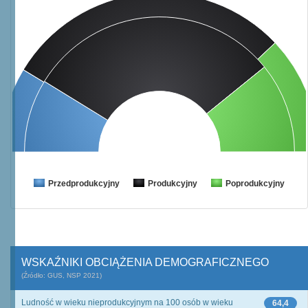
Przedprodukcyjny
Produkcyjny
Poprodukcyjny
WSKAŹNIKI OBCIĄŻENIA DEMOGRAFICZNEGO
(Źródło: GUS, NSP 2021)
Ludność w wieku nieprodukcyjnym na 100 osób w wieku
64,4