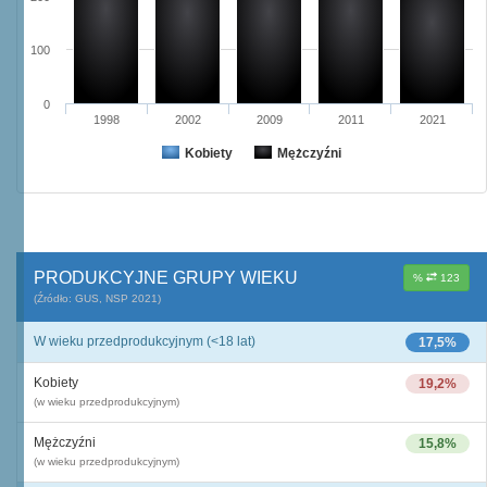
100
0
1998
2002
2009
2011
2021
Kobiety
Mężczyźni
PRODUKCYJNE GRUPY WIEKU
%
123
(Źródło: GUS, NSP 2021)
W wieku przedprodukcyjnym (<18 lat)
17,5%
Kobiety
19,2%
(w wieku przedprodukcyjnym)
Mężczyźni
15,8%
(w wieku przedprodukcyjnym)