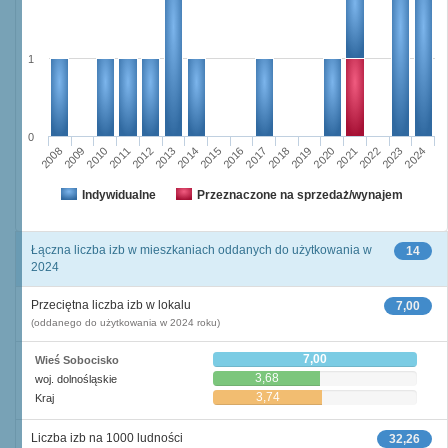
1
0
2011
2017
2012
2023
2018
2013
2024
2019
2008
2014
2020
2009
2015
2021
2010
2016
2022
Indywidualne
Przeznaczone na sprzedaż/wynajem
Łączna liczba izb w mieszkaniach oddanych do użytkowania w
14
2024
Przeciętna liczba izb w lokalu
7,00
(oddanego do użytkowania w 2024 roku)
7,00
Wieś Sobocisko
3,68
woj. dolnośląskie
3,74
Kraj
Liczba izb na 1000 ludności
32,26