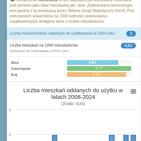
Oznaczenie
mieszkanie
w tym statystycznym kontekście rozumiane
jest zarówno jako lokal mieszkalny jak i dom. Zastosowana terminologia
jest zgodna z tą stosowaną przez Główny Urząd Statystyczny (GUS). Przy
obliczeniach wskaźników na 1000 ludności zastosowano
najaktualniejsze dostępne dane o liczbie mieszkańców.
Liczba nieruchomości oddanych do użytkowania w 2024 roku
2
Liczba mieszkań na 1000 mieszkańców
4,61
(oddanych do użytkowania w 2024 roku)
4,61
Wieś
5,77
Dolnośląskie
5,33
Kraj
Liczba mieszkań oddanych do użytku w
latach 2008-2024
(Źródło: GUS)
3
2