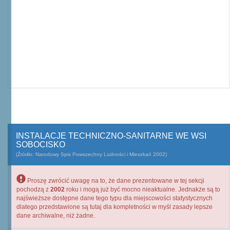
INSTALACJE TECHNICZNO-SANITARNE WE WSI
SOBOCISKO
(Źródło: Narodowy Spis Powszechny Ludności i Mieszkań 2002)
Proszę zwrócić uwagę na to, że dane prezentowane w tej sekcji
pochodzą z
2002
roku i mogą już być mocno nieaktualne. Jednakże są to
najświeższe dostępne dane tego typu dla miejscowości statystycznych
dlatego przedstawione są tutaj dla kompletności w myśl zasady lepsze
dane archiwalne, niż żadne.