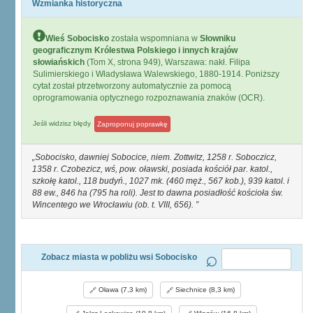
Wzmianka historyczna
Wieś Sobocisko
została wspomniana w
Słowniku
geograficznym Królestwa Polskiego i innych krajów
słowiańskich
(Tom X, strona 949), Warszawa: nakł. Filipa
Sulimierskiego i Władysława Walewskiego, 1880-1914. Poniższy
cytat został ptrzetworzony automatycznie za pomocą
oprogramowania optycznego rozpoznawania znaków (OCR).
Jeśli widzisz błędy
Zaproponuj poprawkę
Sobocisko, dawniej Sobocice, niem. Zottwitz, 1258 r. Soboczicz,
1358 r. Czobezicz, wś, pow. oławski, posiada kościół par. katol.,
szkołę katol., 118 budyń., 1027 mk. (460 męż., 567 kob.), 939 katol. i
88 ew., 846 ha (795 ha roli). Jest to dawna posiadłość kościoła św.
Wincentego we Wrocławiu (ob. t. VIII, 656).
Zobacz miasta w pobliżu wsi Sobocisko
Oława (7,3 km)
Siechnice (8,3 km)