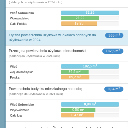
(oddanych do użytkowania w 2024 roku)
32,26
Wieś Sobocisko
21,22
Województwo
19,95
Cała Polska
2
Łączna powierzchnia użytkowa w lokalach oddanych do
365 m
użytkowania w 2024
2
Przeciętna powierzchnia użytkowa nieruchomości
182,5 m
(oddanej do użytkowania w 2024 roku)
2
182,5 m
Wieś
2
86,5 m
woj. dolnośląskie
2
89,2 m
Polska
2
Powierzchnia budynku mieszkalnego na osobę
0,84 m
(oddanego do użytkowania w 2024 roku)
2
0,84 m
Wieś Sobocisko
2
0,50 m
Województwo
2
0,47 m
Cały kraj
2