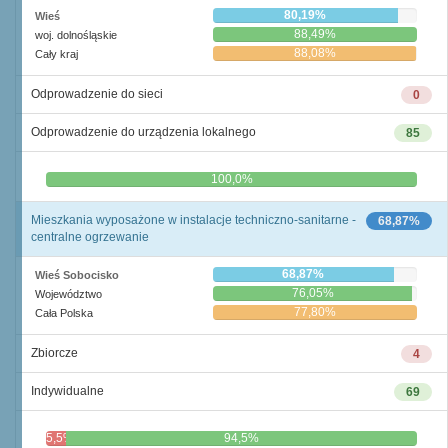
80,19%
Wieś
88,49%
woj. dolnośląskie
88,08%
Cały kraj
Odprowadzenie do sieci
0
Odprowadzenie do urządzenia lokalnego
85
0,0%
100,0%
Mieszkania wyposażone w instalacje techniczno-sanitarne -
68,87%
centralne ogrzewanie
68,87%
Wieś Sobocisko
76,05%
Województwo
77,80%
Cała Polska
Zbiorcze
4
Indywidualne
69
5,5%
94,5%