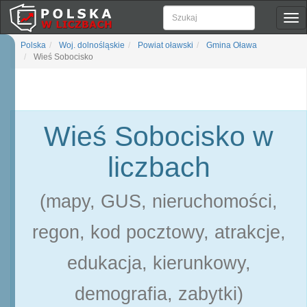
Pok
naw
Polska
Woj. dolnośląskie
Powiat oławski
Gmina Oława
Wieś Sobocisko
Wieś Sobocisko w
liczbach
(mapy, GUS, nieruchomości,
regon, kod pocztowy, atrakcje,
edukacja, kierunkowy,
demografia, zabytki)