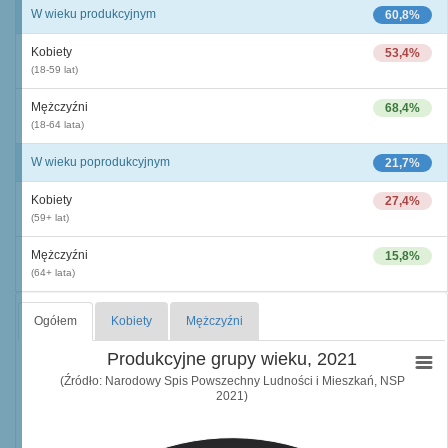
W wieku produkcyjnym
60,8%
Kobiety
53,4%
(18-59 lat)
Mężczyźni
68,4%
(18-64 lata)
W wieku poprodukcyjnym
21,7%
Kobiety
27,4%
(59+ lat)
Mężczyźni
15,8%
(64+ lata)
Ogółem
Kobiety
Mężczyźni
Produkcyjne grupy wieku, 2021
(Źródło: Narodowy Spis Powszechny Ludności i Mieszkań, NSP
2021)