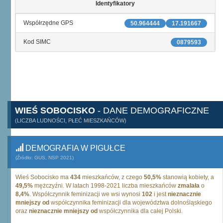
Identyfikatory
Współrzędne GPS
50.964444
17.191667
Kod SIMC
0879593
WIEŚ SOBOCISKO
- DANE DEMOGRAFICZNE
(LICZBA LUDNOŚCI, PŁEĆ MIESZKAŃCÓW)
DEMOGRAFIA W PIGUŁCE
(Źródło: GUS, NSP 2021)
Wieś Sobocisko ma
434
mieszkańców, z czego
50,5%
stanowią kobiety, a
49,5%
mężczyźni. W latach 1998-2021 liczba mieszkańców
zmalała
o
8,4%
. Współczynnik feminizacji we wsi wynosi
102
i jest
nieznacznie
mniejszy od
współczynnika feminizacji dla województwa dolnośląskiego
oraz
nieznacznie mniejszy od
współczynnika dla całej Polski.