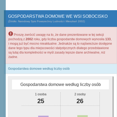
GOSPODARSTWA DOMOWE WE WSI SOBOCISKO
(Źródło: Narodowy Spis Powszechny Ludności i Mieszkań 2002)
Proszę zwrócić uwagę na to, że dane prezentowane w tej sekcji
pochodzą z
2002
roku, gdy liczba gospodarstw domowych wynosiła
133
,
i mogą już być mocno nieaktualne. Jednakże są to najświeższe dostępne
dane tego typu dla miejscowości statystycznych dlatego przedstawione
są tutaj dla kompletności w myśl zasady lepsze dane archiwalne, niż
żadne.
Gospodarstwa domowe według liczby osób
Gospodarstwa domowe według liczby osób
1 osoba
2 osoby
25
26