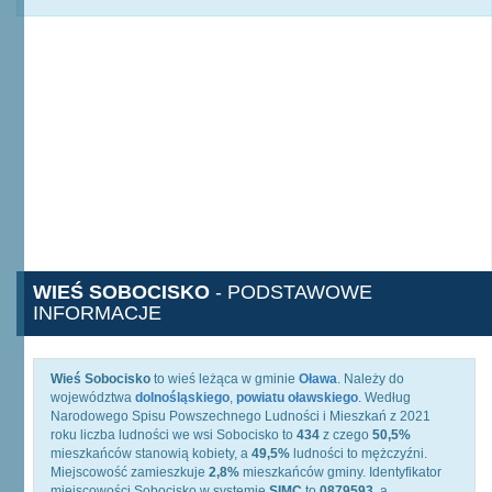
WIEŚ SOBOCISKO
- PODSTAWOWE
INFORMACJE
Wieś Sobocisko
to wieś leżąca w gminie
Oława
. Należy do
województwa
dolnośląskiego
,
powiatu oławskiego
. Według
Narodowego Spisu Powszechnego Ludności i Mieszkań z 2021
roku liczba ludności we wsi Sobocisko to
434
z czego
50,5%
mieszkańców stanowią kobiety, a
49,5%
ludności to mężczyźni.
Miejscowość zamieszkuje
2,8%
mieszkańców gminy. Identyfikator
miejscowości Sobocisko w systemie
SIMC
to
0879593
, a