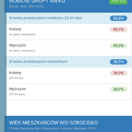
MOBILNE GRUPY WIEKU
%
123
(Źródło: GUS, NSP 2021)
W wieku produkcyjnym mobilnym (18-44 lata)
63,3%
Kobiety
60,7%
(w wieku mobilnym)
Mężczyźni
65,3%
(w wieku mobilnym)
W wieku produkcyjnym niemobilnym
36,7%
Kobiety
39,3%
(45-59 lat)
Mężczyźni
34,7%
(45-64 lata)
WIEK MIESZKAŃCÓW WSI SOBOCISKO
(Źródło: Narodowy Spis Powszechny Ludności i Mieszkań 2002)