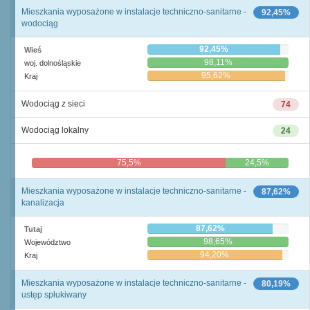
Mieszkania wyposażone w instalacje techniczno-sanitarne -
92,45%
wodociąg
92,45%
Wieś
98,11%
woj. dolnośląskie
95,62%
Kraj
Wodociąg z sieci
74
Wodociąg lokalny
24
75,5%
24,5%
Mieszkania wyposażone w instalacje techniczno-sanitarne -
87,62%
kanalizacja
87,62%
Tutaj
98,65%
Województwo
94,20%
Kraj
Mieszkania wyposażone w instalacje techniczno-sanitarne -
80,19%
ustęp spłukiwany