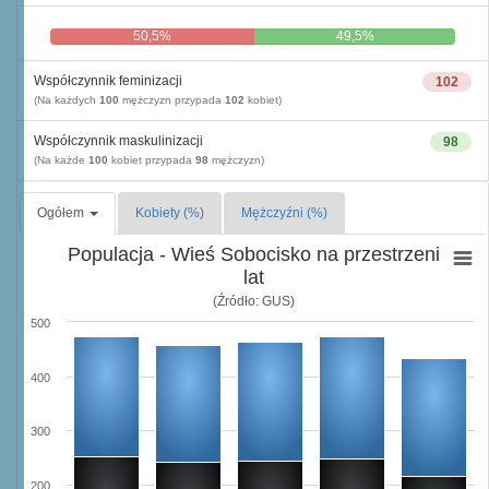
50,5%
49,5%
Współczynnik feminizacji
102
(Na każdych
100
mężczyzn przypada
102
kobiet)
Współczynnik maskulinizacji
98
(Na każde
100
kobiet przypada
98
mężczyzn)
Ogółem
Kobiety (%)
Mężczyźni (%)
Populacja - Wieś Sobocisko na przestrzeni
lat
(Źródło: GUS)
500
400
300
200