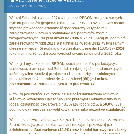
REJESTR REGON W PIGUŁCE
(Źródło: GUS, 31.XII.2024)
We wsi Sobocisko w roku 2024 w rejestrze
REGON
zarejestrowanych
było
60
podmiotów gospodarki narodowej, z czego
52
stanowiły osoby
fizyczne prowadzące działalność gospodarczą. W tymże roku
zarejestrowano
5
nowych podmiotów, a
5
podmiotów zostało
wyrejestrowanych. Na przestrzeni lat
2009
-
2024
najwięcej (
9
) podmiotów
zarejestrowano w roku
2023
, a najmniej (
2
) w roku
2011
. W tym samym
okresie najwięcej (
5
) podmiotów wykreślono z rejestru REGON w
2024
roku, najmniej (
0
) podmiotów wyrejestrowano natomiast w
2022
roku.
Według danych z rejestru REGON wśród podmiotów posiadających
osobowość prawną we wsi Sobocisko najwięcej (
4
) jest stanowiących
spólki cywilne
. Analizując rejestr pod kątem liczby zatrudnionych
pracowników można stwierdzić, że najwięcej (
60
) jest
mikro-
przedsiębiorstw
, zatrudniających 0 - 9 pracowników.
6,7%
(
4
) podmiotów jako rodzaj działalności deklarowało
rolnictwo,
leśnictwo, łowiectwo i rybactwo
, jako
przemysł i budownictwo
swój
rodzaj działalności deklarowało
43,3%
(
26
) podmiotów, a
50,0%
(
30
)
podmiotów w rejestrze zakwalifikowana jest jako
pozostała działalność
.
Wśród osób fizycznych prowadzących działalność gospodarczą we wsi
Sobocisko najczęściej deklarowanymi rodzajami przeważającej
działalności są
Budownictwo (42.3%)
oraz
Handel hurtowy i detaliczny;