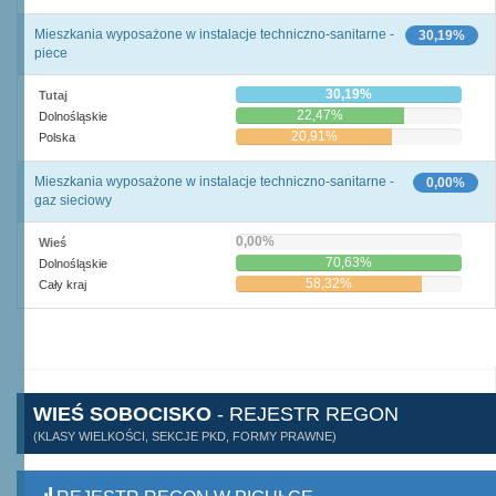
Mieszkania wyposażone w instalacje techniczno-sanitarne -
30,19%
piece
30,19%
Tutaj
22,47%
Dolnośląskie
20,91%
Polska
Mieszkania wyposażone w instalacje techniczno-sanitarne -
0,00%
gaz sieciowy
0,00%
Wieś
70,63%
Dolnośląskie
58,32%
Cały kraj
WIEŚ SOBOCISKO
- REJESTR REGON
(KLASY WIELKOŚCI, SEKCJE PKD, FORMY PRAWNE)