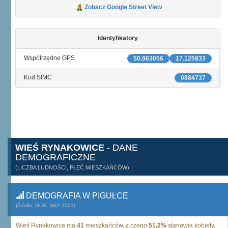
Zobacz Google Street View
Identyfikatory
Współrzędne GPS
50.963056
17.125833
Kod SIMC
0884737
WIEŚ RYNAKOWICE
- DANE
DEMOGRAFICZNE
(LICZBA LUDNOŚCI, PŁEĆ MIESZKAŃCÓW)
DEMOGRAFIA W PIGUŁCE
(Źródło: GUS, NSP 2021)
Wieś Rynakowice ma
41
mieszkańców, z czego
51,2%
stanowią kobiety,