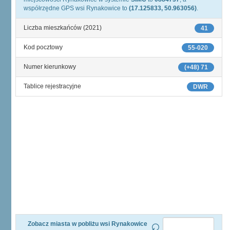
współrzędne GPS wsi Rynakowice to
(17.125833, 50.963056)
.
Liczba mieszkańców (2021)
41
Kod pocztowy
55-020
Numer kierunkowy
(+48) 71
Tablice rejestracyjne
DWR
Zobacz miasta w pobliżu wsi Rynakowice