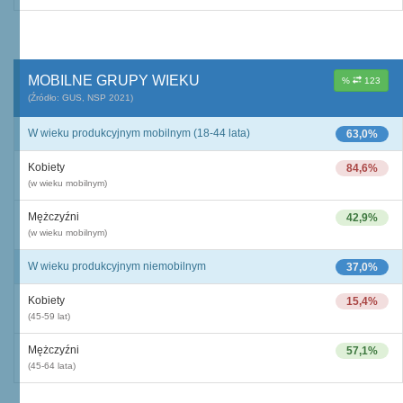
MOBILNE GRUPY WIEKU
%
123
(Źródło: GUS, NSP 2021)
W wieku produkcyjnym mobilnym (18-44 lata)
63,0%
Kobiety
84,6%
(w wieku mobilnym)
Mężczyźni
42,9%
(w wieku mobilnym)
W wieku produkcyjnym niemobilnym
37,0%
Kobiety
15,4%
(45-59 lat)
Mężczyźni
57,1%
(45-64 lata)