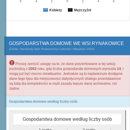
6
4
2
0
2
4
6
Kobiety
Mężczyźni
GOSPODARSTWA DOMOWE WE WSI RYNAKOWICE
(Źródło: Narodowy Spis Powszechny Ludności i Mieszkań 2002)
Proszę zwrócić uwagę na to, że dane prezentowane w tej sekcji
pochodzą z
2002
roku, gdy liczba gospodarstw domowych wynosiła
14
, i
mogą już być mocno nieaktualne. Jednakże są to najświeższe dostępne
dane tego typu dla miejscowości statystycznych dlatego przedstawione
są tutaj dla kompletności w myśl zasady lepsze dane archiwalne, niż
żadne.
Gospodarstwa domowe według liczby osób
Gospodarstwa domowe według liczby osób