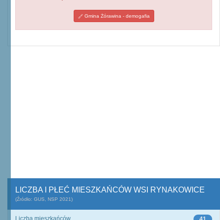
Gmina Żórawina - demogafia
LICZBA I PŁEĆ MIESZKAŃCÓW WSI RYNAKOWICE
(Źródło: GUS, NSP 2021)
Liczba mieszkańców
41