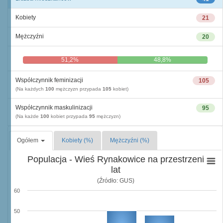
Kobiety
21
Mężczyźni
20
51,2%
48,8%
Współczynnik feminizacji
105
(Na każdych
100
mężczyzn przypada
105
kobiet)
Współczynnik maskulinizacji
95
(Na każde
100
kobiet przypada
95
mężczyzn)
Ogółem
Kobiety (%)
Mężczyźni (%)
Populacja - Wieś Rynakowice na przestrzeni
lat
(Źródło: GUS)
60
50