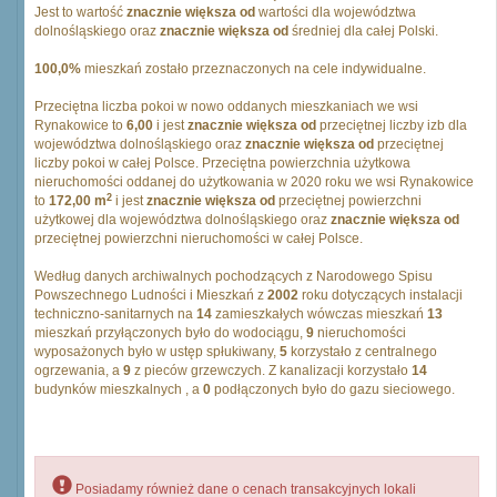
Jest to wartość
znacznie większa od
wartości dla województwa
dolnośląskiego oraz
znacznie większa od
średniej dla całej Polski.
100,0%
mieszkań zostało przeznaczonych na cele indywidualne.
Przeciętna liczba pokoi w nowo oddanych mieszkaniach we wsi
Rynakowice to
6,00
i jest
znacznie większa od
przeciętnej liczby izb dla
województwa dolnośląskiego oraz
znacznie większa od
przeciętnej
liczby pokoi w całej Polsce. Przeciętna powierzchnia użytkowa
nieruchomości oddanej do użytkowania w 2020 roku we wsi Rynakowice
2
to
172,00 m
i jest
znacznie większa od
przeciętnej powierzchni
użytkowej dla województwa dolnośląskiego oraz
znacznie większa od
przeciętnej powierzchni nieruchomości w całej Polsce.
Według danych archiwalnych pochodzących z Narodowego Spisu
Powszechnego Ludności i Mieszkań z
2002
roku dotyczących instalacji
techniczno-sanitarnych na
14
zamieszkałych wówczas mieszkań
13
mieszkań przyłączonych było do wodociągu,
9
nieruchomości
wyposażonych było w ustęp spłukiwany,
5
korzystało z centralnego
ogrzewania, a
9
z pieców grzewczych. Z kanalizacji korzystało
14
budynków mieszkalnych , a
0
podłączonych było do gazu sieciowego.
Posiadamy również dane o cenach transakcyjnych lokali