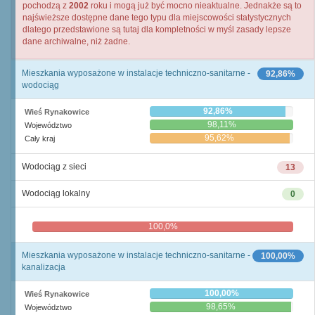
pochodzą z
2002
roku i mogą już być mocno nieaktualne. Jednakże są to
najświeższe dostępne dane tego typu dla miejscowości statystycznych
dlatego przedstawione są tutaj dla kompletności w myśl zasady lepsze
dane archiwalne, niż żadne.
Mieszkania wyposażone w instalacje techniczno-sanitarne -
92,86%
wodociąg
92,86%
Wieś Rynakowice
98,11%
Województwo
95,62%
Cały kraj
Wodociąg z sieci
13
Wodociąg lokalny
0
100,0%
0,0%
Mieszkania wyposażone w instalacje techniczno-sanitarne -
100,00%
kanalizacja
100,00%
Wieś Rynakowice
98,65%
Województwo