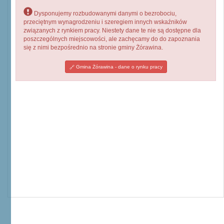
Dysponujemy rozbudowanymi danymi o bezrobociu,
przeciętnym wynagrodzeniu i szeregiem innych wskaźników
związanych z rynkiem pracy. Niestety dane te nie są dostępne dla
poszczególnych miejscowości, ale zachęcamy do do zapoznania
się z nimi bezpośrednio na stronie gminy Żórawina.
Gmina Żórawina - dane o rynku pracy