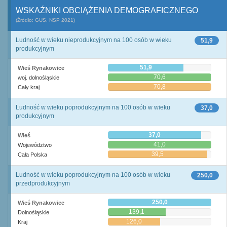
WSKAŹNIKI OBCIĄŻENIA DEMOGRAFICZNEGO
(Źródło: GUS, NSP 2021)
Ludność w wieku nieprodukcyjnym na 100 osób w wieku
51,9
produkcyjnym
51,9
Wieś Rynakowice
70,6
woj. dolnośląskie
70,8
Cały kraj
Ludność w wieku poprodukcyjnym na 100 osób w wieku
37,0
produkcyjnym
37,0
Wieś
41,0
Województwo
39,5
Cała Polska
Ludność w wieku poprodukcyjnym na 100 osób w wieku
250,0
przedprodukcyjnym
250,0
Wieś Rynakowice
139,1
Dolnośląskie
126,0
Kraj