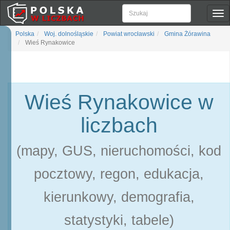
Pok
naw
Polska
Woj. dolnośląskie
Powiat wrocławski
Gmina Żórawina
Wieś Rynakowice
Wieś Rynakowice w
liczbach
(mapy, GUS, nieruchomości, kod
pocztowy, regon, edukacja,
kierunkowy, demografia,
statystyki, tabele)