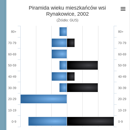
Piramida wieku mieszkańców wsi
Rynakowice, 2002
(Źródło: GUS)
80+
80+
70-79
70-79
60-69
60-69
50-59
50-59
40-49
40-49
30-39
30-39
20-29
20-29
10-19
10-19
0-9
0-9