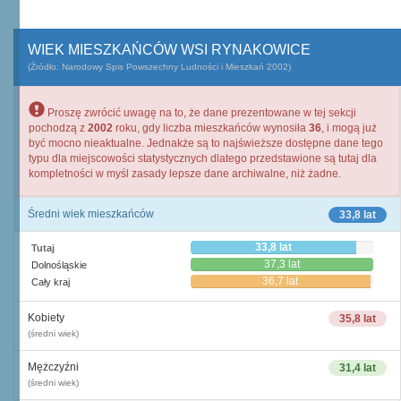
WIEK MIESZKAŃCÓW WSI RYNAKOWICE
(Źródło: Narodowy Spis Powszechny Ludności i Mieszkań 2002)
Proszę zwrócić uwagę na to, że dane prezentowane w tej sekcji
pochodzą z
2002
roku, gdy liczba mieszkańców wynosiła
36
, i mogą już
być mocno nieaktualne. Jednakże są to najświeższe dostępne dane tego
typu dla miejscowości statystycznych dlatego przedstawione są tutaj dla
kompletności w myśl zasady lepsze dane archiwalne, niż żadne.
Średni wiek mieszkańców
33,8 lat
33,8 lat
Tutaj
37,3 lat
Dolnośląskie
36,7 lat
Cały kraj
Kobiety
35,8 lat
(średni wiek)
Mężczyźni
31,4 lat
(średni wiek)