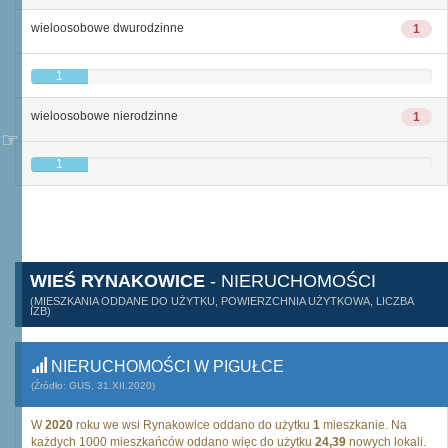
wieloosobowe dwurodzinne
1
1
wieloosobowe nierodzinne
1
1
WIEŚ RYNAKOWICE
- NIERUCHOMOŚCI
(MIESZKANIA ODDANE DO UŻYTKU, POWIERZCHNIA UŻYTKOWA, LICZBA
IZB)
NIERUCHOMOŚCI W PIGUŁCE
(Źródło: GUS, 31.XII.2020)
W
2020
roku we wsi Rynakowice oddano do użytku
1
mieszkanie. Na
każdych 1000 mieszkańców oddano więc do użytku
24,39
nowych lokali.