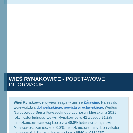
WIEŚ RYNAKOWICE
- PODSTAWOWE
INFORMACJE
Wieś Rynakowice
to wieś leżąca w gminie
Żórawina
. Należy do
województwa
dolnośląskiego
,
powiatu wrocławskiego
. Według
Narodowego Spisu Powszechnego Ludności i Mieszkań z 2021
roku liczba ludności we wsi Rynakowice to
41
z czego
51,2%
mieszkańców stanowią kobiety, a
48,8%
ludności to mężczyźni.
Miejscowość zamieszkuje
0,3%
mieszkańców gminy. Identyfikator
miejscowości Rynakowice w systemie
SIMC
to
0884737
, a