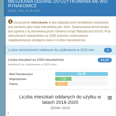
MIESZKANIA ODDANE DO UŻYTKOWANIA WE WSI
RYNAKOWICE
(Źródło: GUS, 31.XII.2020)
Oznaczenie
mieszkanie
w tym statystycznym kontekście rozumiane
jest zarówno jako lokal mieszkalny jak i dom. Zastosowana terminologia
jest zgodna z tą stosowaną przez Główny Urząd Statystyczny (GUS). Przy
obliczeniach wskaźników na 1000 ludności zastosowano
najaktualniejsze dostępne dane o liczbie mieszkańców.
Liczba nieruchomości oddanych do użytkowania w 2020 roku
1
Liczba mieszkań na 1000 mieszkańców
24,39
(oddanych do użytkowania w 2020 roku)
24,39
Wieś Rynakowice
7,56
Województwo
5,77
Polska
Liczba mieszkań oddanych do użytku w
latach 2018-2020
(Źródło: GUS)
2