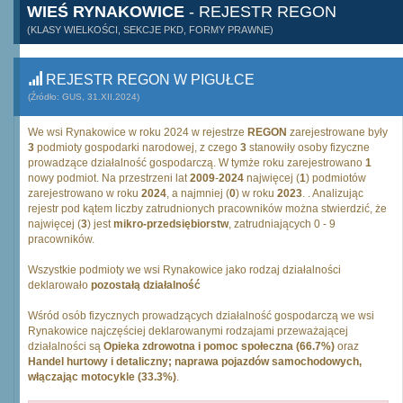
WIEŚ RYNAKOWICE
- REJESTR REGON
(KLASY WIELKOŚCI, SEKCJE PKD, FORMY PRAWNE)
REJESTR REGON W PIGUŁCE
(Źródło: GUS, 31.XII.2024)
We wsi Rynakowice w roku 2024 w rejestrze
REGON
zarejestrowane były
3
podmioty gospodarki narodowej, z czego
3
stanowiły osoby fizyczne
prowadzące działalność gospodarczą. W tymże roku zarejestrowano
1
nowy podmiot. Na przestrzeni lat
2009
-
2024
najwięcej (
1
) podmiotów
zarejestrowano w roku
2024
, a najmniej (
0
) w roku
2023
. . Analizując
rejestr pod kątem liczby zatrudnionych pracowników można stwierdzić, że
najwięcej (
3
) jest
mikro-przedsiębiorstw
, zatrudniających 0 - 9
pracowników.
Wszystkie podmioty we wsi Rynakowice jako rodzaj działalności
deklarowało
pozostałą działalność
Wśród osób fizycznych prowadzących działalność gospodarczą we wsi
Rynakowice najczęściej deklarowanymi rodzajami przeważającej
działalności są
Opieka zdrowotna i pomoc społeczna (66.7%)
oraz
Handel hurtowy i detaliczny; naprawa pojazdów samochodowych,
włączając motocykle (33.3%)
.