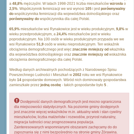
a
48,8%
mężczyźni. W latach 1998-2021 liczba mieszkańców
wzrosła
o
2,5%
. Współczynnik feminizacji we wsi wynosi
105
i jest
porównywalny
do
współczynnika feminizacji dla województwa dolnośląskiego oraz
porównywalny do
współczynnika dla całej Polski.
65,9%
mieszkańców wsi Rynakowice jest w wieku produkcyjnym,
9,8%
w
wieku przedprodukcyjnym, a
24,4%
mieszkańców jest w wieku
poprodukcyjnym. Na 100 osób w wieku produkcyjnym przypada we we
wsi Rynakowice
51,9
osób w wieku nieprodukcyjnym. Ten wskaźnik
obciążenia demograficznego jest więc
znacznie mniejszy od
wkażnika
dla województwa dolnośląskiego oraz
znacznie mniejszy od
wskażnika
obciążenia demograficznego dla całej Polski.
Według danych archiwalnych pochodzących z Narodowego Spisu
Powszechnego Ludności i Mieszkań w
2002
roku we wsi Rynakowice
było
14
gospodarstw domowych. Wśród nich dominowały gospodarstwa
zamieszkałe przez
jedną osobę
- takich gospodarstw było
5
.
Dostępność danych demograficznych jest mocno ograniczona
dla miejscowości statystycznych. Na poziomie gminy dostępnych
jest znacznie więcej wskaźników m.in. aktualny wiek i stan cywilny
mieszkańców, liczba małżeństw i rozwodów, przyrost naturalny,
migracja ludności oraz prognozowana populacja.
Zainteresowanych wspomnianymi obszarami zachęcamy do do
zapoznania się z nimi bezpośrednio na stronie gminy Żórawina.