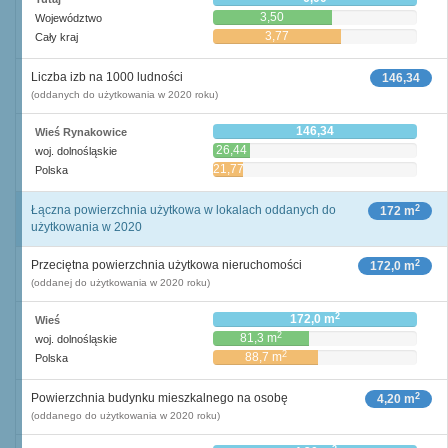
3,50
Województwo
3,77
Cały kraj
Liczba izb na 1000 ludności
146,34
(oddanych do użytkowania w 2020 roku)
146,34
Wieś Rynakowice
26,44
woj. dolnośląskie
21,77
Polska
2
Łączna powierzchnia użytkowa w lokalach oddanych do
172 m
użytkowania w 2020
2
Przeciętna powierzchnia użytkowa nieruchomości
172,0 m
(oddanej do użytkowania w 2020 roku)
2
172,0 m
Wieś
2
81,3 m
woj. dolnośląskie
2
88,7 m
Polska
2
Powierzchnia budynku mieszkalnego na osobę
4,20 m
(oddanego do użytkowania w 2020 roku)