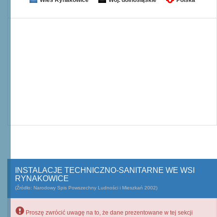
Wieś Rynakowice
Woj. dolnośląskie
Polska
INSTALACJE TECHNICZNO-SANITARNE WE WSI
RYNAKOWICE
(Źródło: Narodowy Spis Powszechny Ludności i Mieszkań 2002)
Proszę zwrócić uwagę na to, że dane prezentowane w tej sekcji