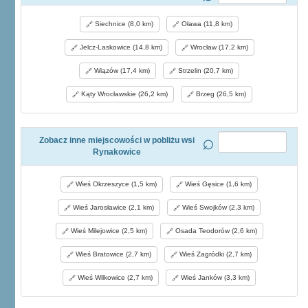
Siechnice (8,0 km)
Oława (11,8 km)
Jelcz-Laskowice (14,8 km)
Wrocław (17,2 km)
Wiązów (17,4 km)
Strzelin (20,7 km)
Kąty Wrocławskie (26,2 km)
Brzeg (26,5 km)
Zobacz inne miejscowości w pobliżu wsi
Rynakowice
Wieś Okrzeszyce (1,5 km)
Wieś Gęsice (1,6 km)
Wieś Jarosławice (2,1 km)
Wieś Swojków (2,3 km)
Wieś Milejowice (2,5 km)
Osada Teodorów (2,6 km)
Wieś Bratowice (2,7 km)
Wieś Zagródki (2,7 km)
Wieś Wilkowice (2,7 km)
Wieś Janków (3,3 km)