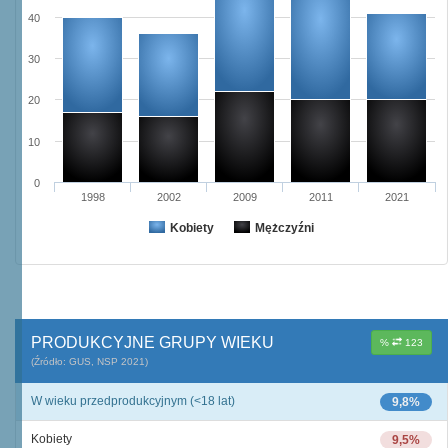
40
30
20
10
0
1998
2002
2009
2011
2021
Kobiety
Mężczyźni
PRODUKCYJNE GRUPY WIEKU
%
123
(Źródło: GUS, NSP 2021)
W wieku przedprodukcyjnym (<18 lat)
9,8%
Kobiety
9,5%