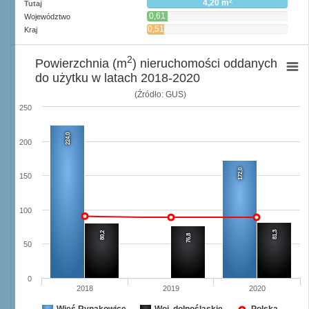
2
4,20 m
Tutaj
0,61
Województwo
2
m
0,51
Kraj
2
m
2
Powierzchnia (m
) nieruchomości oddanych
do użytku w latach 2018-2020
(Źródło: GUS)
250
224,0
200
172,0
150
100
81,3
80,2
76,8
50
0
2018
2019
2020