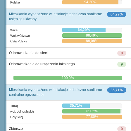
94,20%
Polska
Mieszkania wyposażone w instalacje techniczno-sanitarne -
64,29%
ustęp spłukiwany
64,29%
Wieś
88,49%
Województwo
88,08%
Cała Polska
Odprowadzenie do sieci
0
Odprowadzenie do urządzenia lokalnego
9
0,0%
100,0%
Mieszkania wyposażone w instalacje techniczno-sanitarne -
35,71%
centralne ogrzewanie
35,71%
Tutaj
76,05%
woj. dolnośląskie
77,80%
Cały kraj
Zbiorcze
0