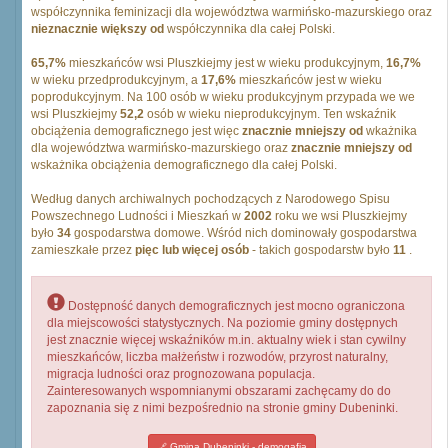
współczynnika feminizacji dla województwa warmińsko-mazurskiego oraz
nieznacznie większy od
współczynnika dla całej Polski.
65,7%
mieszkańców wsi Pluszkiejmy jest w wieku produkcyjnym,
16,7%
w wieku przedprodukcyjnym, a
17,6%
mieszkańców jest w wieku
poprodukcyjnym. Na 100 osób w wieku produkcyjnym przypada we we
wsi Pluszkiejmy
52,2
osób w wieku nieprodukcyjnym. Ten wskaźnik
obciążenia demograficznego jest więc
znacznie mniejszy od
wkażnika
dla województwa warmińsko-mazurskiego oraz
znacznie mniejszy od
wskażnika obciążenia demograficznego dla całej Polski.
Według danych archiwalnych pochodzących z Narodowego Spisu
Powszechnego Ludności i Mieszkań w
2002
roku we wsi Pluszkiejmy
było
34
gospodarstwa domowe. Wśród nich dominowały gospodarstwa
zamieszkałe przez
pięc lub więcej osób
- takich gospodarstw było
11
.
Dostępność danych demograficznych jest mocno ograniczona
dla miejscowości statystycznych. Na poziomie gminy dostępnych
jest znacznie więcej wskaźników m.in. aktualny wiek i stan cywilny
mieszkańców, liczba małżeństw i rozwodów, przyrost naturalny,
migracja ludności oraz prognozowana populacja.
Zainteresowanych wspomnianymi obszarami zachęcamy do do
zapoznania się z nimi bezpośrednio na stronie gminy Dubeninki.
Gmina Dubeninki - demogafia