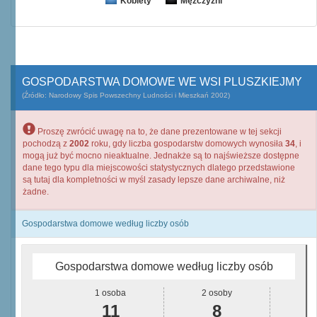
Kobiety
Mężczyźni
GOSPODARSTWA DOMOWE WE WSI PLUSZKIEJMY
(Źródło: Narodowy Spis Powszechny Ludności i Mieszkań 2002)
Proszę zwrócić uwagę na to, że dane prezentowane w tej sekcji
pochodzą z
2002
roku, gdy liczba gospodarstw domowych wynosiła
34
, i
mogą już być mocno nieaktualne. Jednakże są to najświeższe dostępne
dane tego typu dla miejscowości statystycznych dlatego przedstawione
są tutaj dla kompletności w myśl zasady lepsze dane archiwalne, niż
żadne.
Gospodarstwa domowe według liczby osób
Gospodarstwa domowe według liczby osób
1 osoba
2 osoby
11
8