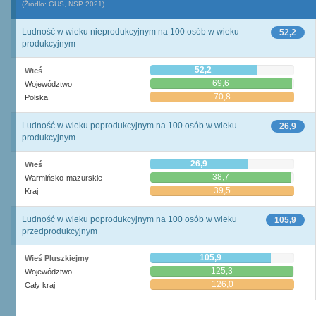
(Źródło: GUS, NSP 2021)
Ludność w wieku nieprodukcyjnym na 100 osób w wieku
52,2
produkcyjnym
52,2
Wieś
69,6
Województwo
70,8
Polska
Ludność w wieku poprodukcyjnym na 100 osób w wieku
26,9
produkcyjnym
26,9
Wieś
38,7
Warmińsko-mazurskie
39,5
Kraj
Ludność w wieku poprodukcyjnym na 100 osób w wieku
105,9
przedprodukcyjnym
105,9
Wieś Pluszkiejmy
125,3
Województwo
126,0
Cały kraj