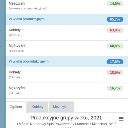
Mężczyźni
14,6%
(w wieku przedprodukcyjnym)
W wieku produkcyjnym
65,7%
Kobiety
63,0%
(18-59 lat)
Mężczyźni
68,8%
(18-64 lata)
W wieku poprodukcyjnym
17,6%
Kobiety
18,5%
(59+ lat)
Mężczyźni
16,7%
(64+ lata)
Ogółem
Kobiety
Mężczyźni
Produkcyjne grupy wieku, 2021
(Źródło: Narodowy Spis Powszechny Ludności i Mieszkań, NSP