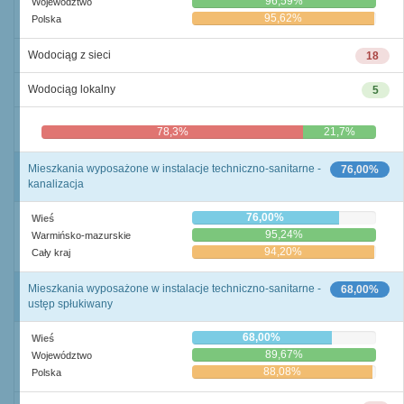
96,59%
Województwo
95,62%
Polska
Wodociąg z sieci
18
Wodociąg lokalny
5
78,3%
21,7%
Mieszkania wyposażone w instalacje techniczno-sanitarne -
76,00%
kanalizacja
76,00%
Wieś
95,24%
Warmińsko-mazurskie
94,20%
Cały kraj
Mieszkania wyposażone w instalacje techniczno-sanitarne -
68,00%
ustęp spłukiwany
68,00%
Wieś
89,67%
Województwo
88,08%
Polska