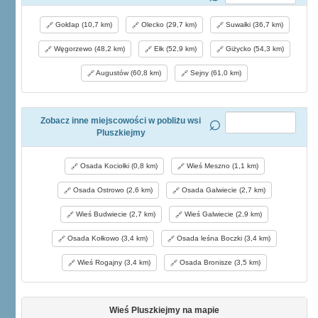
Gołdap (10,7 km)
Olecko (29,7 km)
Suwałki (36,7 km)
Węgorzewo (48,2 km)
Ełk (52,9 km)
Giżycko (54,3 km)
Augustów (60,8 km)
Sejny (61,0 km)
Zobacz inne miejscowości w pobliżu wsi
Pluszkiejmy
Osada Kociołki (0,8 km)
Wieś Meszno (1,1 km)
Osada Ostrowo (2,6 km)
Osada Galwiecie (2,7 km)
Wieś Budwiecie (2,7 km)
Wieś Galwiecie (2,9 km)
Osada Kołkowo (3,4 km)
Osada leśna Boczki (3,4 km)
Wieś Rogajny (3,4 km)
Osada Bronisze (3,5 km)
Wieś Pluszkiejmy na mapie