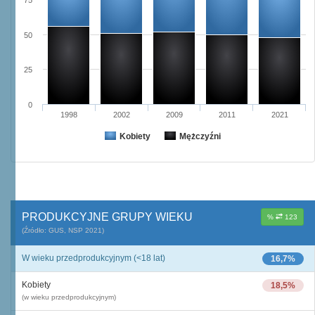
75
50
25
0
1998
2002
2009
2011
2021
Kobiety
Mężczyźni
PRODUKCYJNE GRUPY WIEKU
%
123
(Źródło: GUS, NSP 2021)
W wieku przedprodukcyjnym (<18 lat)
16,7%
Kobiety
18,5%
(w wieku przedprodukcyjnym)