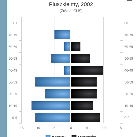
Pluszkiejmy, 2002
(Źródło: GUS)
80+
80+
70-79
70-79
60-69
60-69
50-59
50-59
40-49
40-49
30-39
30-39
20-29
20-29
10-19
10-19
0-9
0-9
15
10
5
0
5
10
15