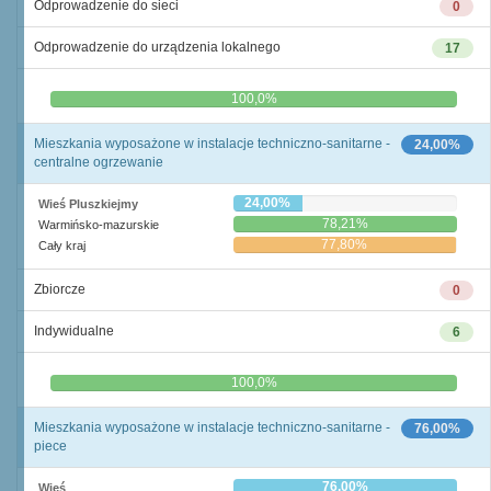
Odprowadzenie do sieci
0
Odprowadzenie do urządzenia lokalnego
17
0,0%
100,0%
Mieszkania wyposażone w instalacje techniczno-sanitarne -
24,00%
centralne ogrzewanie
24,00%
Wieś Pluszkiejmy
78,21%
Warmińsko-mazurskie
77,80%
Cały kraj
Zbiorcze
0
Indywidualne
6
0,0%
100,0%
Mieszkania wyposażone w instalacje techniczno-sanitarne -
76,00%
piece
76,00%
Wieś