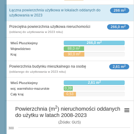
2
Łączna powierzchnia użytkowa w lokalach oddanych do
266 m
użytkowania w 2023
2
Przeciętna powierzchnia użytkowa nieruchomości
266,0 m
(oddanej do użytkowania w 2023 roku)
2
266,0 m
Wieś Pluszkiejmy
2
88,0 m
Województwo
2
90,0 m
Kraj
2
Powierzchnia budynku mieszkalnego na osobę
2,61 m
(oddanego do użytkowania w 2023 roku)
2
2,61 m
Wieś Pluszkiejmy
0,39
woj. warmińsko-mazurskie
2
m
0,53
Cały kraj
2
m
2
Powierzchnia (m
) nieruchomości oddanych
do użytku w latach 2008-2023
(Źródło: GUS)
300