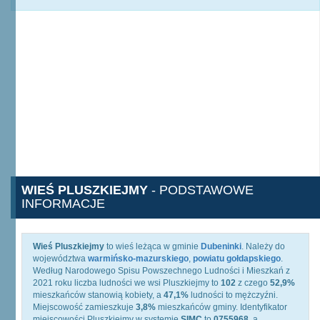
WIEŚ PLUSZKIEJMY
- PODSTAWOWE
INFORMACJE
Wieś Pluszkiejmy
to wieś leżąca w gminie
Dubeninki
. Należy do
województwa
warmińsko-mazurskiego
,
powiatu gołdapskiego
.
Według Narodowego Spisu Powszechnego Ludności i Mieszkań z
2021 roku liczba ludności we wsi Pluszkiejmy to
102
z czego
52,9%
mieszkańców stanowią kobiety, a
47,1%
ludności to mężczyźni.
Miejscowość zamieszkuje
3,8%
mieszkańców gminy. Identyfikator
miejscowości Pluszkiejmy w systemie
SIMC
to
0755968
, a