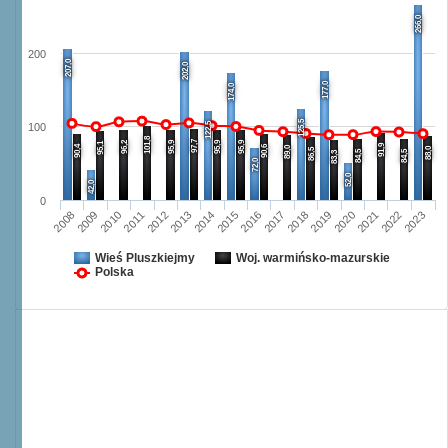
266,0
200
207,0
202,0
177,0
174,0
125,5
122,5
100
101,8
97,7
96,2
95,9
95,9
95,9
95,1
91,9
90,4
90,6
89,0
88,0
86,5
84,5
84,5
83,3
72,0
52,0
42,0
0
2008
2009
2010
2011
2012
2013
2014
2015
2016
2017
2018
2019
2020
2021
2022
2023
Wieś Pluszkiejmy
Woj. warmińsko-mazurskie
Polska