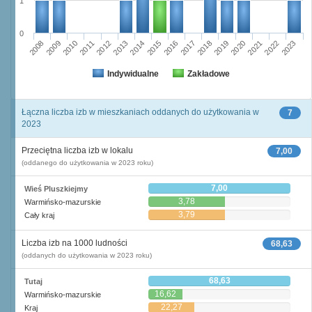
1
0
2008
2009
2010
2011
2012
2013
2014
2015
2016
2017
2018
2019
2020
2021
2022
2023
Indywidualne
Zakładowe
Łączna liczba izb w mieszkaniach oddanych do użytkowania w
7
2023
Przeciętna liczba izb w lokalu
7,00
(oddanego do użytkowania w 2023 roku)
7,00
Wieś Pluszkiejmy
3,78
Warmińsko-mazurskie
3,79
Cały kraj
Liczba izb na 1000 ludności
68,63
(oddanych do użytkowania w 2023 roku)
68,63
Tutaj
16,62
Warmińsko-mazurskie
22,27
Kraj