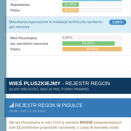
20,98%
Województwo
20,91%
Polska
Mieszkania wyposażone w instalacje techniczno-sanitarne -
0,00%
gaz sieciowy
0,00%
Wieś Pluszkiejmy
51,05%
woj. warmińsko-mazurskie
58,32%
Polska
WIEŚ PLUSZKIEJMY
- REJESTR REGON
(KLASY WIELKOŚCI, SEKCJE PKD, FORMY PRAWNE)
REJESTR REGON W PIGUŁCE
(Źródło: GUS, 31.XII.2024)
We wsi Pluszkiejmy w roku 2024 w rejestrze
REGON
zarejestrowanych
było
11
podmiotów gospodarki narodowej, z czego
9
stanowiły osoby