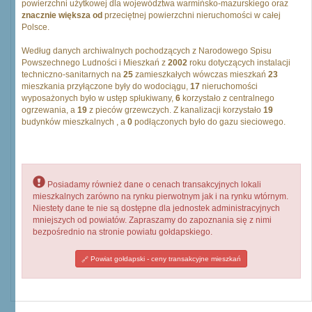
powierzchni użytkowej dla województwa warmińsko-mazurskiego oraz
znacznie większa od
przeciętnej powierzchni nieruchomości w całej
Polsce.
Według danych archiwalnych pochodzących z Narodowego Spisu
Powszechnego Ludności i Mieszkań z
2002
roku dotyczących instalacji
techniczno-sanitarnych na
25
zamieszkałych wówczas mieszkań
23
mieszkania przyłączone były do wodociągu,
17
nieruchomości
wyposażonych było w ustęp spłukiwany,
6
korzystało z centralnego
ogrzewania, a
19
z pieców grzewczych. Z kanalizacji korzystało
19
budynków mieszkalnych , a
0
podłączonych było do gazu sieciowego.
Posiadamy również dane o cenach transakcyjnych lokali
mieszkalnych zarówno na rynku pierwotnym jak i na rynku wtórnym.
Niestety dane te nie są dostępne dla jednostek administracyjnych
mniejszych od powiatów. Zapraszamy do zapoznania się z nimi
bezpośrednio na stronie powiatu gołdapskiego.
Powiat gołdapski - ceny transakcyjne mieszkań