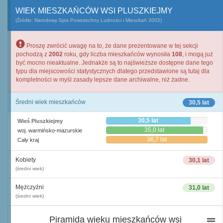
WIEK MIESZKAŃCÓW WSI PLUSZKIEJMY
(Źródło: Narodowy Spis Powszechny Ludności i Mieszkań 2002)
Proszę zwrócić uwagę na to, że dane prezentowane w tej sekcji
pochodzą z
2002
roku, gdy liczba mieszkańców wynosiła
108
, i mogą już
być mocno nieaktualne. Jednakże są to najświeższe dostępne dane tego
typu dla miejscowości statystycznych dlatego przedstawione są tutaj dla
kompletności w myśl zasady lepsze dane archiwalne, niż żadne.
Średni wiek mieszkańców
30,5 lat
30,5 lat
Wieś Pluszkiejmy
35,0 lat
woj. warmińsko-mazurskie
36,7 lat
Cały kraj
Kobiety
30,1 lat
(średni wiek)
Mężczyźni
31,0 lat
(średni wiek)
Piramida wieku mieszkańców wsi