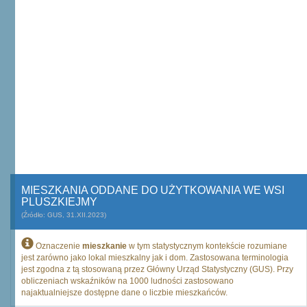
MIESZKANIA ODDANE DO UŻYTKOWANIA WE WSI
PLUSZKIEJMY
(Źródło: GUS, 31.XII.2023)
Oznaczenie
mieszkanie
w tym statystycznym kontekście rozumiane
jest zarówno jako lokal mieszkalny jak i dom. Zastosowana terminologia
jest zgodna z tą stosowaną przez Główny Urząd Statystyczny (GUS). Przy
obliczeniach wskaźników na 1000 ludności zastosowano
najaktualniejsze dostępne dane o liczbie mieszkańców.