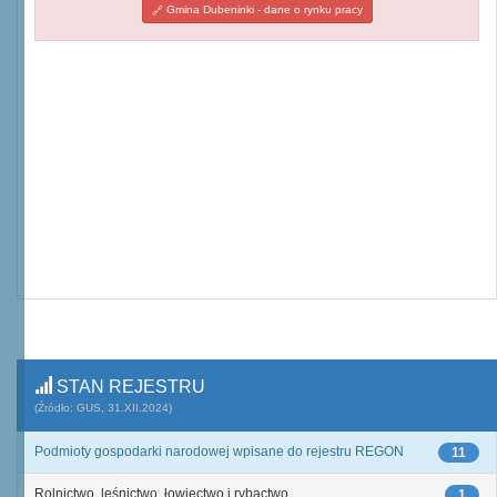
Gmina Dubeninki - dane o rynku pracy
STAN REJESTRU
(Źródło: GUS, 31.XII.2024)
Podmioty gospodarki narodowej wpisane do rejestru REGON
11
Rolnictwo, leśnictwo, łowiectwo i rybactwo
1