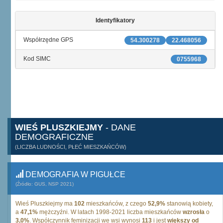
Identyfikatory
Współrzędne GPS
54.300278
22.468056
Kod SIMC
0755968
WIEŚ PLUSZKIEJMY
- DANE
DEMOGRAFICZNE
(LICZBA LUDNOŚCI, PŁEĆ MIESZKAŃCÓW)
DEMOGRAFIA W PIGUŁCE
(Źródło: GUS, NSP 2021)
Wieś Pluszkiejmy ma
102
mieszkańców, z czego
52,9%
stanowią kobiety,
a
47,1%
mężczyźni. W latach 1998-2021 liczba mieszkańców
wzrosła
o
3,0%
. Współczynnik feminizacji we wsi wynosi
113
i jest
większy od