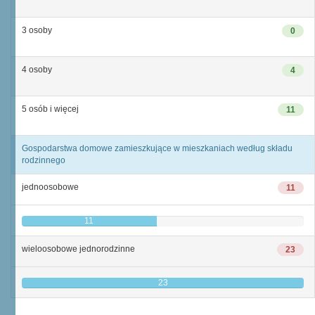
3 osoby
0
4 osoby
4
5 osób i więcej
11
Gospodarstwa domowe zamieszkujące w mieszkaniach według składu
rodzinnego
jednoosobowe
11
11
wieloosobowe jednorodzinne
23
23