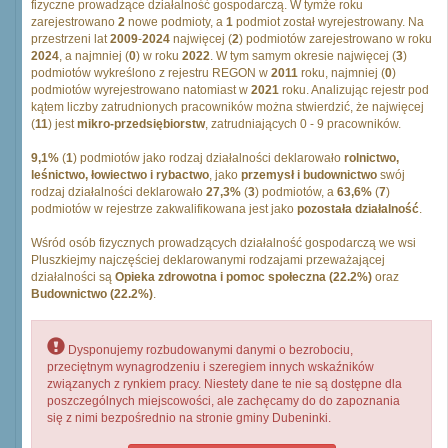
fizyczne prowadzące działalność gospodarczą. W tymże roku
zarejestrowano
2
nowe podmioty, a
1
podmiot został wyrejestrowany. Na
przestrzeni lat
2009
-
2024
najwięcej (
2
) podmiotów zarejestrowano w roku
2024
, a najmniej (
0
) w roku
2022
. W tym samym okresie najwięcej (
3
)
podmiotów wykreślono z rejestru REGON w
2011
roku, najmniej (
0
)
podmiotów wyrejestrowano natomiast w
2021
roku. Analizując rejestr pod
kątem liczby zatrudnionych pracowników można stwierdzić, że najwięcej
(
11
) jest
mikro-przedsiębiorstw
, zatrudniających 0 - 9 pracowników.
9,1%
(
1
) podmiotów jako rodzaj działalności deklarowało
rolnictwo,
leśnictwo, łowiectwo i rybactwo
, jako
przemysł i budownictwo
swój
rodzaj działalności deklarowało
27,3%
(
3
) podmiotów, a
63,6%
(
7
)
podmiotów w rejestrze zakwalifikowana jest jako
pozostała działalność
.
Wśród osób fizycznych prowadzących działalność gospodarczą we wsi
Pluszkiejmy najczęściej deklarowanymi rodzajami przeważającej
działalności są
Opieka zdrowotna i pomoc społeczna (22.2%)
oraz
Budownictwo (22.2%)
.
Dysponujemy rozbudowanymi danymi o bezrobociu,
przeciętnym wynagrodzeniu i szeregiem innych wskaźników
związanych z rynkiem pracy. Niestety dane te nie są dostępne dla
poszczególnych miejscowości, ale zachęcamy do do zapoznania
się z nimi bezpośrednio na stronie gminy Dubeninki.