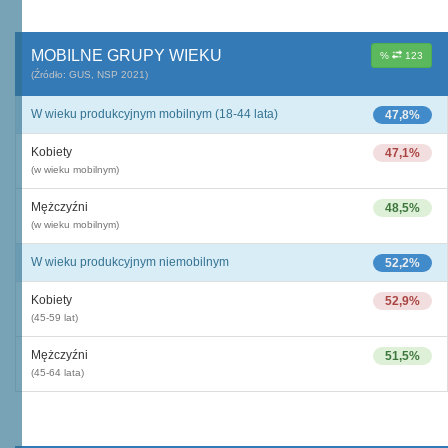
MOBILNE GRUPY WIEKU
%
123
(Źródło: GUS, NSP 2021)
W wieku produkcyjnym mobilnym (18-44 lata)
47,8%
Kobiety
47,1%
(w wieku mobilnym)
Mężczyźni
48,5%
(w wieku mobilnym)
W wieku produkcyjnym niemobilnym
52,2%
Kobiety
52,9%
(45-59 lat)
Mężczyźni
51,5%
(45-64 lata)