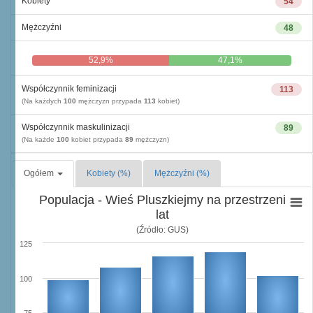
Kobiety
54
Mężczyźni
48
52,9%
47,1%
Współczynnik feminizacji
113
(Na każdych
100
mężczyzn przypada
113
kobiet)
Współczynnik maskulinizacji
89
(Na każde
100
kobiet przypada
89
mężczyzn)
Ogółem
Kobiety (%)
Mężczyźni (%)
Populacja - Wieś Pluszkiejmy na przestrzeni
lat
(Źródło: GUS)
125
100