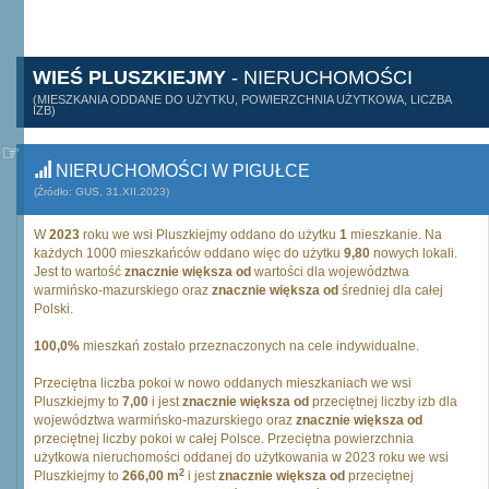
WIEŚ PLUSZKIEJMY
- NIERUCHOMOŚCI
(MIESZKANIA ODDANE DO UŻYTKU, POWIERZCHNIA UŻYTKOWA, LICZBA
IZB)
NIERUCHOMOŚCI W PIGUŁCE
(Źródło: GUS, 31.XII.2023)
W
2023
roku we wsi Pluszkiejmy oddano do użytku
1
mieszkanie. Na
każdych 1000 mieszkańców oddano więc do użytku
9,80
nowych lokali.
Jest to wartość
znacznie większa od
wartości dla województwa
warmińsko-mazurskiego oraz
znacznie większa od
średniej dla całej
Polski.
100,0%
mieszkań zostało przeznaczonych na cele indywidualne.
Przeciętna liczba pokoi w nowo oddanych mieszkaniach we wsi
Pluszkiejmy to
7,00
i jest
znacznie większa od
przeciętnej liczby izb dla
województwa warmińsko-mazurskiego oraz
znacznie większa od
przeciętnej liczby pokoi w całej Polsce. Przeciętna powierzchnia
użytkowa nieruchomości oddanej do użytkowania w 2023 roku we wsi
2
Pluszkiejmy to
266,00 m
i jest
znacznie większa od
przeciętnej