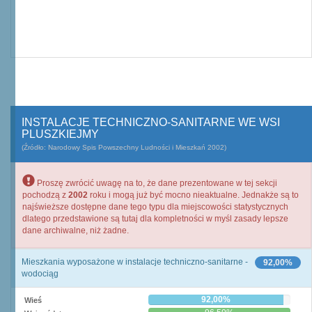
INSTALACJE TECHNICZNO-SANITARNE WE WSI
PLUSZKIEJMY
(Źródło: Narodowy Spis Powszechny Ludności i Mieszkań 2002)
Proszę zwrócić uwagę na to, że dane prezentowane w tej sekcji
pochodzą z
2002
roku i mogą już być mocno nieaktualne. Jednakże są to
najświeższe dostępne dane tego typu dla miejscowości statystycznych
dlatego przedstawione są tutaj dla kompletności w myśl zasady lepsze
dane archiwalne, niż żadne.
Mieszkania wyposażone w instalacje techniczno-sanitarne -
92,00%
wodociąg
92,00%
Wieś