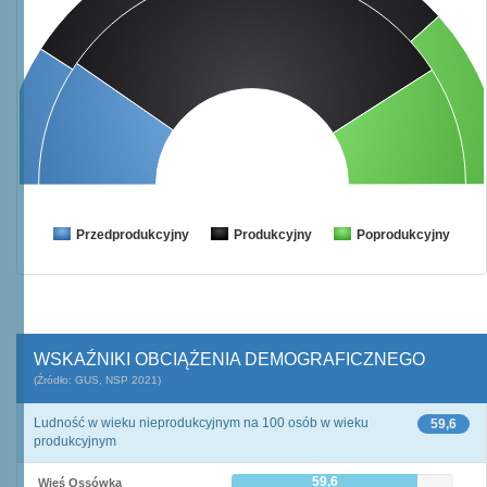
Przedprodukcyjny
Produkcyjny
Poprodukcyjny
WSKAŹNIKI OBCIĄŻENIA DEMOGRAFICZNEGO
(Źródło: GUS, NSP 2021)
Ludność w wieku nieprodukcyjnym na 100 osób w wieku
59,6
produkcyjnym
59,6
Wieś Ossówka