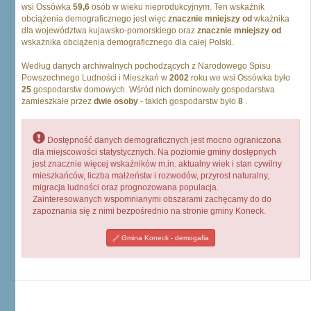
wsi Ossówka
59,6
osób w wieku nieprodukcyjnym. Ten wskaźnik
obciążenia demograficznego jest więc
znacznie mniejszy od
wkażnika
dla województwa kujawsko-pomorskiego oraz
znacznie mniejszy od
wskażnika obciążenia demograficznego dla całej Polski.
Według danych archiwalnych pochodzących z Narodowego Spisu
Powszechnego Ludności i Mieszkań w
2002
roku we wsi Ossówka było
25
gospodarstw domowych. Wśród nich dominowały gospodarstwa
zamieszkałe przez
dwie osoby
- takich gospodarstw było
8
.
Dostępność danych demograficznych jest mocno ograniczona
dla miejscowości statystycznych. Na poziomie gminy dostępnych
jest znacznie więcej wskaźników m.in. aktualny wiek i stan cywilny
mieszkańców, liczba małżeństw i rozwodów, przyrost naturalny,
migracja ludności oraz prognozowana populacja.
Zainteresowanych wspomnianymi obszarami zachęcamy do do
zapoznania się z nimi bezpośrednio na stronie gminy Koneck.
Gmina Koneck - demogafia