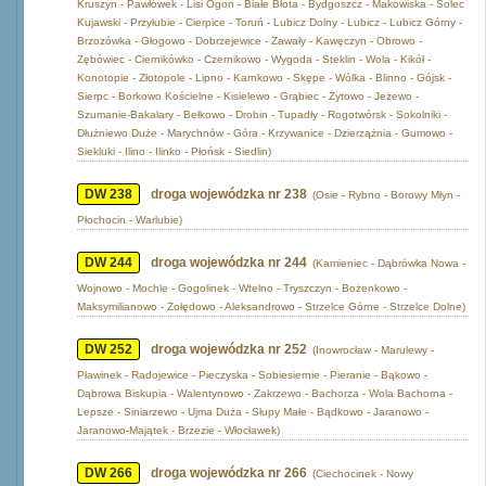
Kruszyn - Pawłówek - Lisi Ogon - Białe Błota - Bydgoszcz - Makowiska - Solec
Kujawski - Przyłubie - Cierpice - Toruń - Lubicz Dolny - Lubicz - Lubicz Górny -
Brzozówka - Głogowo - Dobrzejewice - Zawały - Kawęczyn - Obrowo -
Zębówiec - Ciernikówko - Czernikowo - Wygoda - Steklin - Wola - Kikół -
Konotopie - Złotopole - Lipno - Karnkowo - Skępe - Wólka - Blinno - Gójsk -
Sierpc - Borkowo Kościelne - Kisielewo - Grąbiec - Żytowo - Jeżewo -
Szumanie-Bakalary - Bełkowo - Drobin - Tupadły - Rogotwórsk - Sokolniki -
Dłużniewo Duże - Marychnów - Góra - Krzywanice - Dzierzążnia - Gumowo -
Siekluki - Ilino - Ilinko - Płońsk - Siedlin)
DW 238
droga wojewódzka nr 238
(Osie - Rybno - Borowy Młyn -
Płochocin - Warlubie)
DW 244
droga wojewódzka nr 244
(Kamieniec - Dąbrówka Nowa -
Wojnowo - Mochle - Gogolinek - Wtelno - Tryszczyn - Bożenkowo -
Maksymilianowo - Żołędowo - Aleksandrowo - Strzelce Górne - Strzelce Dolne)
DW 252
droga wojewódzka nr 252
(Inowrocław - Marulewy -
Pławinek - Radojewice - Pieczyska - Sobiesiernie - Pieranie - Bąkowo -
Dąbrowa Biskupia - Walentynowo - Zakrzewo - Bachorza - Wola Bachorna -
Lepsze - Siniarzewo - Ujma Duża - Słupy Małe - Bądkowo - Jaranowo -
Jaranowo-Majątek - Brzezie - Włocławek)
DW 266
droga wojewódzka nr 266
(Ciechocinek - Nowy