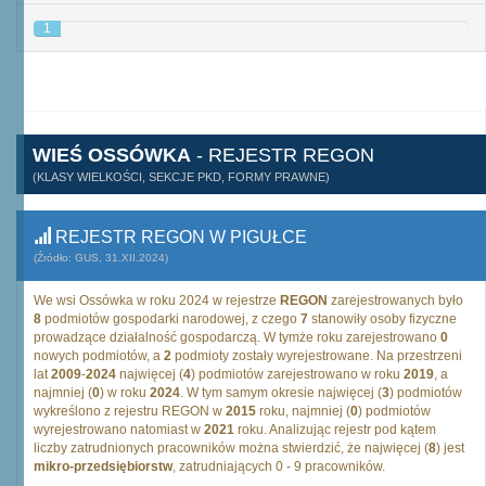
1
WIEŚ OSSÓWKA
- REJESTR REGON
(KLASY WIELKOŚCI, SEKCJE PKD, FORMY PRAWNE)
REJESTR REGON W PIGUŁCE
(Źródło: GUS, 31.XII.2024)
We wsi Ossówka w roku 2024 w rejestrze
REGON
zarejestrowanych było
8
podmiotów gospodarki narodowej, z czego
7
stanowiły osoby fizyczne
prowadzące działalność gospodarczą. W tymże roku zarejestrowano
0
nowych podmiotów, a
2
podmioty zostały wyrejestrowane. Na przestrzeni
lat
2009
-
2024
najwięcej (
4
) podmiotów zarejestrowano w roku
2019
, a
najmniej (
0
) w roku
2024
. W tym samym okresie najwięcej (
3
) podmiotów
wykreślono z rejestru REGON w
2015
roku, najmniej (
0
) podmiotów
wyrejestrowano natomiast w
2021
roku. Analizując rejestr pod kątem
liczby zatrudnionych pracowników można stwierdzić, że najwięcej (
8
) jest
mikro-przedsiębiorstw
, zatrudniających 0 - 9 pracowników.