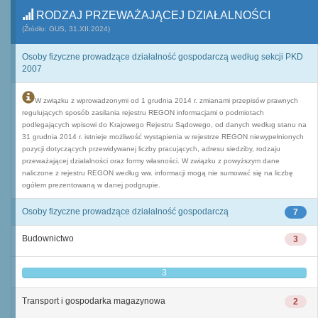
RODZAJ PRZEWAŻAJĄCEJ DZIAŁALNOŚCI
(Źródło: GUS, 31.XII.2024)
Osoby fizyczne prowadzące działalność gospodarczą według sekcji PKD
2007
W związku z wprowadzonymi od 1 grudnia 2014 r. zmianami przepisów prawnych
regulujących sposób zasilania rejestru REGON informacjami o podmiotach
podlegających wpisowi do Krajowego Rejestru Sądowego, od danych według stanu na
31 grudnia 2014 r. istnieje możliwość wystąpienia w rejestrze REGON niewypełnionych
pozycji dotyczących przewidywanej liczby pracujących, adresu siedziby, rodzaju
przeważającej działalności oraz formy własności. W związku z powyższym dane
naliczone z rejestru REGON według ww. informacji mogą nie sumować się na liczbę
ogółem prezentowaną w danej podgrupie.
Osoby fizyczne prowadzące działalność gospodarczą
7
Budownictwo
3
3
Transport i gospodarka magazynowa
2