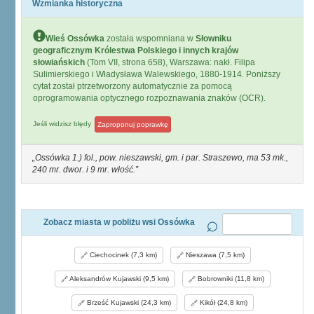
Wzmianka historyczna
Wieś Ossówka
została wspomniana w
Słowniku
geograficznym Królestwa Polskiego i innych krajów
słowiańskich
(Tom VII, strona 658), Warszawa: nakł. Filipa
Sulimierskiego i Władysława Walewskiego, 1880-1914. Poniższy
cytat został ptrzetworzony automatycznie za pomocą
oprogramowania optycznego rozpoznawania znaków (OCR).
Jeśli widzisz błędy
Zaproponuj poprawkę
Ossówka 1.) fol., pow. nieszawski, gm. i par. Straszewo, ma 53 mk.,
240 mr. dwor. i 9 mr. włość.
Zobacz miasta w pobliżu wsi Ossówka
Ciechocinek (7,3 km)
Nieszawa (7,5 km)
Aleksandrów Kujawski (9,5 km)
Bobrowniki (11,8 km)
Brześć Kujawski (24,3 km)
Kikół (24,8 km)