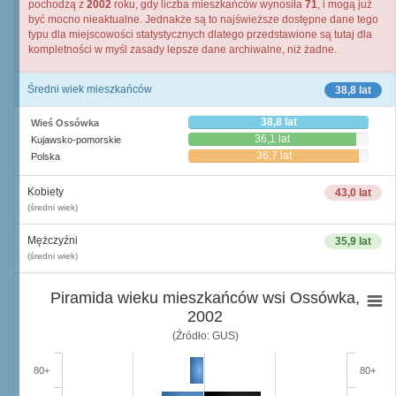
pochodzą z
2002
roku, gdy liczba mieszkańców wynosiła
71
, i mogą już
być mocno nieaktualne. Jednakże są to najświeższe dostępne dane tego
typu dla miejscowości statystycznych dlatego przedstawione są tutaj dla
kompletności w myśl zasady lepsze dane archiwalne, niż żadne.
Średni wiek mieszkańców
38,8 lat
38,8 lat
Wieś Ossówka
36,1 lat
Kujawsko-pomorskie
36,7 lat
Polska
Kobiety
43,0 lat
(średni wiek)
Mężczyźni
35,9 lat
(średni wiek)
Piramida wieku mieszkańców wsi Ossówka,
2002
(Źródło: GUS)
80+
80+