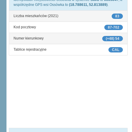
współrzędne GPS wsi Ossówka to
(18.788611, 52.813889)
.
Liczba mieszkańców (2021)
83
Kod pocztowy
87-702
Numer kierunkowy
(+48) 54
Tablice rejestracyjne
CAL