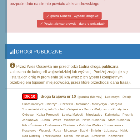
bezpośrednio na stronie powiatu aleksandrowskiego.
gmina Koneck - wypadki drogowe
Powiat aleksandrowski - dane o pojazdach
DROGI PUBLICZNE
Przez Wieś Ossówka nie przechodzi
żadna droga publiczna
zaliczana do kategorii wojewódzkiej lub wyższej. Poniżej znajduje się
lista takich dróg w promieniu
10 km
wraz z ich typem i kompletnym
przebiegiem (spisem miejscowości, przez które przechodzi dana trasa).
DK 10
droga krajowa nr 10
(granica (Niemcy) - Lubieszyn - Dołuje -
Skarbimierzyce - Mierzyn - Szczecin - Motaniec - Morzyczyn - Stargard
Szczeciński - Krąpiel - Suchań - Wapnica - Recz - Wielgoszcz - Prostynia -
Cybowo - Kalisz Pomorski - Łowicz Małecki - Mirosławiec - Kalinówka - Piecnik -
Jabłonowo - Lubno - Wałcz - Witankowo - Nowa Łubianka - Stara Łubianka -
Piła - Śmiłowo - Grabówno - Okaliniec - Pobórka Wielka - Tomaszewo -
Kosztowo - Wyrzysk - Ruda - Mrozowo - Sadki - Śmielin - Lubaszcz - Nakło
Nad Notecią - Trzeciewnica - Ślesin - Minikowo - Strzelewo - Kamieniec -