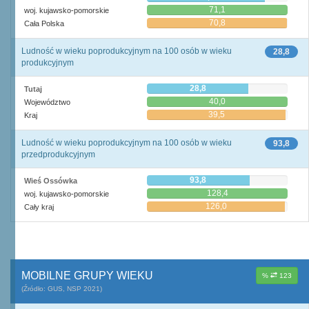
71,1
woj. kujawsko-pomorskie
70,8
Cała Polska
Ludność w wieku poprodukcyjnym na 100 osób w wieku
28,8
produkcyjnym
28,8
Tutaj
40,0
Województwo
39,5
Kraj
Ludność w wieku poprodukcyjnym na 100 osób w wieku
93,8
przedprodukcyjnym
93,8
Wieś Ossówka
128,4
woj. kujawsko-pomorskie
126,0
Cały kraj
MOBILNE GRUPY WIEKU
%
123
(Źródło: GUS, NSP 2021)