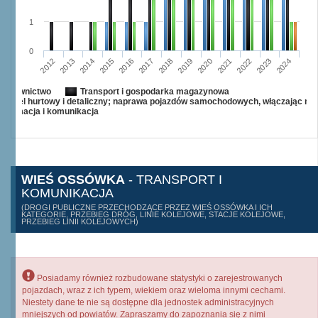
1
0
2015
2012
2022
2019
2013
2016
2023
2020
2017
2014
2024
2018
2021
Budownictwo
Transport i gospodarka magazynowa
Handel hurtowy i detaliczny; naprawa pojazdów samochodowych, włączając mo
Informacja i komunikacja
WIEŚ OSSÓWKA
- TRANSPORT I
KOMUNIKACJA
(DROGI PUBLICZNE PRZECHODZĄCE PRZEZ WIEŚ OSSÓWKA I ICH
KATEGORIE, PRZEBIEG DRÓG, LINIE KOLEJOWE, STACJE KOLEJOWE,
PRZEBIEG LINII KOLEJOWYCH)
Posiadamy również rozbudowane statystyki o zarejestrowanych
pojazdach, wraz z ich typem, wiekiem oraz wieloma innymi cechami.
Niestety dane te nie są dostępne dla jednostek administracyjnych
mniejszych od powiatów. Zapraszamy do zapoznania się z nimi