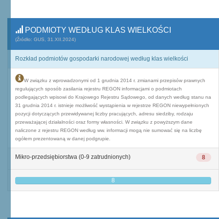
PODMIOTY WEDŁUG KLAS WIELKOŚCI
(Źródło: GUS, 31.XII.2024)
Rozkład podmiotów gospodarki narodowej według klas wielkości
W związku z wprowadzonymi od 1 grudnia 2014 r. zmianami przepisów prawnych
regulujących sposób zasilania rejestru REGON informacjami o podmiotach
podlegających wpisowi do Krajowego Rejestru Sądowego, od danych według stanu na
31 grudnia 2014 r. istnieje możliwość wystąpienia w rejestrze REGON niewypełnionych
pozycji dotyczących przewidywanej liczby pracujących, adresu siedziby, rodzaju
przeważającej działalności oraz formy własności. W związku z powyższym dane
naliczone z rejestru REGON według ww. informacji mogą nie sumować się na liczbę
ogółem prezentowaną w danej podgrupie.
Mikro-przedsiębiorstwa (0-9 zatrudnionych)
8
8