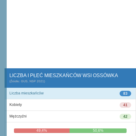
LICZBA I PŁEĆ MIESZKAŃCÓW WSI OSSÓWKA
(Źródło: GUS, NSP 2021)
Liczba mieszkańców
83
Kobiety
41
Mężczyźni
42
49,4%
50,6%