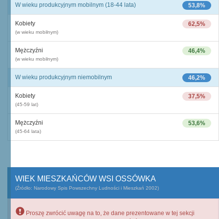
W wieku produkcyjnym mobilnym (18-44 lata)
53,8%
Kobiety
62,5%
(w wieku mobilnym)
Mężczyźni
46,4%
(w wieku mobilnym)
W wieku produkcyjnym niemobilnym
46,2%
Kobiety
37,5%
(45-59 lat)
Mężczyźni
53,6%
(45-64 lata)
WIEK MIESZKAŃCÓW WSI OSSÓWKA
(Źródło: Narodowy Spis Powszechny Ludności i Mieszkań 2002)
Proszę zwrócić uwagę na to, że dane prezentowane w tej sekcji