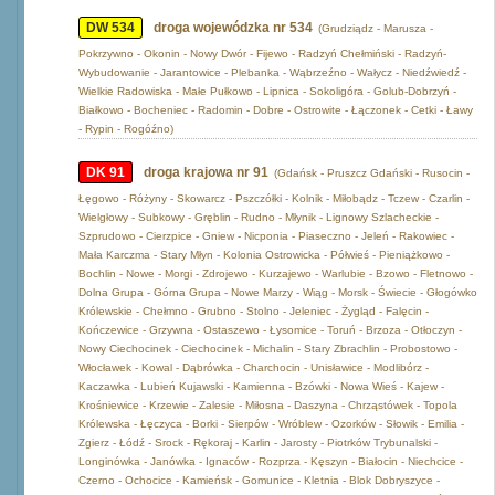
DW 534
droga wojewódzka nr 534
(Grudziądz - Marusza -
Pokrzywno - Okonin - Nowy Dwór - Fijewo - Radzyń Chełmiński - Radzyń-
Wybudowanie - Jarantowice - Plebanka - Wąbrzeźno - Wałycz - Niedźwiedź -
Wielkie Radowiska - Małe Pułkowo - Lipnica - Sokoligóra - Golub-Dobrzyń -
Białkowo - Bocheniec - Radomin - Dobre - Ostrowite - Łączonek - Cetki - Ławy
- Rypin - Rogóźno)
DK 91
droga krajowa nr 91
(Gdańsk - Pruszcz Gdański - Rusocin -
Łęgowo - Różyny - Skowarcz - Pszczółki - Kolnik - Miłobądz - Tczew - Czarlin -
Wielgłowy - Subkowy - Gręblin - Rudno - Młynik - Lignowy Szlacheckie -
Szprudowo - Cierzpice - Gniew - Nicponia - Piaseczno - Jeleń - Rakowiec -
Mała Karczma - Stary Młyn - Kolonia Ostrowicka - Półwieś - Pieniążkowo -
Bochlin - Nowe - Morgi - Zdrojewo - Kurzajewo - Warlubie - Bzowo - Fletnowo -
Dolna Grupa - Górna Grupa - Nowe Marzy - Wiąg - Morsk - Świecie - Głogówko
Królewskie - Chełmno - Grubno - Stolno - Jeleniec - Żygląd - Falęcin -
Kończewice - Grzywna - Ostaszewo - Łysomice - Toruń - Brzoza - Otłoczyn -
Nowy Ciechocinek - Ciechocinek - Michalin - Stary Zbrachlin - Probostowo -
Włocławek - Kowal - Dąbrówka - Charchocin - Unisławice - Modlibórz -
Kaczawka - Lubień Kujawski - Kamienna - Bzówki - Nowa Wieś - Kajew -
Krośniewice - Krzewie - Zalesie - Miłosna - Daszyna - Chrząstówek - Topola
Królewska - Łęczyca - Borki - Sierpów - Wróblew - Ozorków - Słowik - Emilia -
Zgierz - Łódź - Srock - Rękoraj - Karlin - Jarosty - Piotrków Trybunalski -
Longinówka - Janówka - Ignaców - Rozprza - Kęszyn - Białocin - Niechcice -
Czerno - Ochocice - Kamieńsk - Gomunice - Kletnia - Blok Dobryszyce -