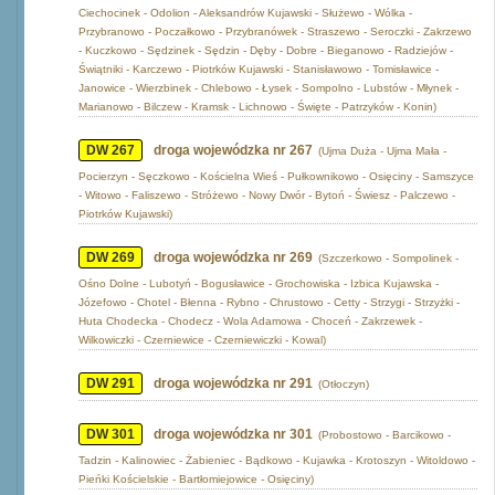
Ciechocinek - Odolion - Aleksandrów Kujawski - Służewo - Wólka -
Przybranowo - Poczałkowo - Przybranówek - Straszewo - Seroczki - Zakrzewo
- Kuczkowo - Sędzinek - Sędzin - Dęby - Dobre - Bieganowo - Radziejów -
Świątniki - Karczewo - Piotrków Kujawski - Stanisławowo - Tomisławice -
Janowice - Wierzbinek - Chlebowo - Łysek - Sompolno - Lubstów - Młynek -
Marianowo - Bilczew - Kramsk - Lichnowo - Święte - Patrzyków - Konin)
DW 267
droga wojewódzka nr 267
(Ujma Duża - Ujma Mała -
Pocierzyn - Sęczkowo - Kościelna Wieś - Pułkownikowo - Osięciny - Samszyce
- Witowo - Faliszewo - Stróżewo - Nowy Dwór - Bytoń - Świesz - Palczewo -
Piotrków Kujawski)
DW 269
droga wojewódzka nr 269
(Szczerkowo - Sompolinek -
Ośno Dolne - Lubotyń - Bogusławice - Grochowiska - Izbica Kujawska -
Józefowo - Chotel - Błenna - Rybno - Chrustowo - Cetty - Strzygi - Strzyżki -
Huta Chodecka - Chodecz - Wola Adamowa - Choceń - Zakrzewek -
Wilkowiczki - Czerniewice - Czerniewiczki - Kowal)
DW 291
droga wojewódzka nr 291
(Otłoczyn)
DW 301
droga wojewódzka nr 301
(Probostowo - Barcikowo -
Tadzin - Kalinowiec - Żabieniec - Bądkowo - Kujawka - Krotoszyn - Witoldowo -
Pieńki Kościelskie - Bartłomiejowice - Osięciny)