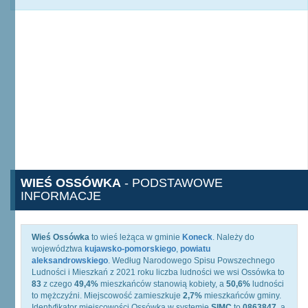
WIEŚ OSSÓWKA
- PODSTAWOWE
INFORMACJE
Wieś Ossówka
to wieś leżąca w gminie
Koneck
. Należy do
województwa
kujawsko-pomorskiego
,
powiatu
aleksandrowskiego
. Według Narodowego Spisu Powszechnego
Ludności i Mieszkań z 2021 roku liczba ludności we wsi Ossówka to
83
z czego
49,4%
mieszkańców stanowią kobiety, a
50,6%
ludności
to mężczyźni. Miejscowość zamieszkuje
2,7%
mieszkańców gminy.
Identyfikator miejscowości Ossówka w systemie
SIMC
to
0863847
, a