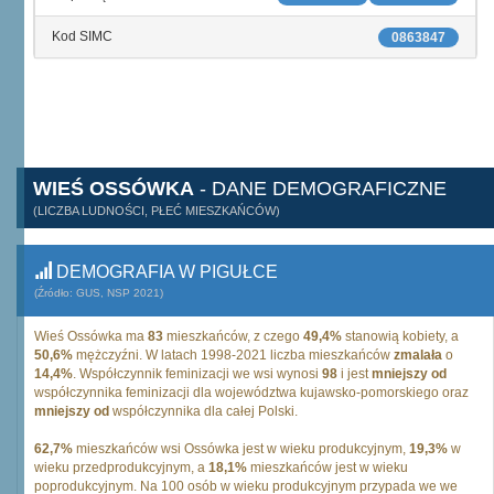
Kod SIMC
0863847
WIEŚ OSSÓWKA
- DANE DEMOGRAFICZNE
(LICZBA LUDNOŚCI, PŁEĆ MIESZKAŃCÓW)
DEMOGRAFIA W PIGUŁCE
(Źródło: GUS, NSP 2021)
Wieś Ossówka ma
83
mieszkańców, z czego
49,4%
stanowią kobiety, a
50,6%
mężczyźni. W latach 1998-2021 liczba mieszkańców
zmalała
o
14,4%
. Współczynnik feminizacji we wsi wynosi
98
i jest
mniejszy od
współczynnika feminizacji dla województwa kujawsko-pomorskiego oraz
mniejszy od
współczynnika dla całej Polski.
62,7%
mieszkańców wsi Ossówka jest w wieku produkcyjnym,
19,3%
w
wieku przedprodukcyjnym, a
18,1%
mieszkańców jest w wieku
poprodukcyjnym. Na 100 osób w wieku produkcyjnym przypada we we