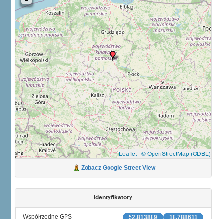
Leaflet
|
© OpenStreetMap (ODBL)
Zobacz Google Street View
Identyfikatory
Współrzędne GPS
52.813889
18.788611