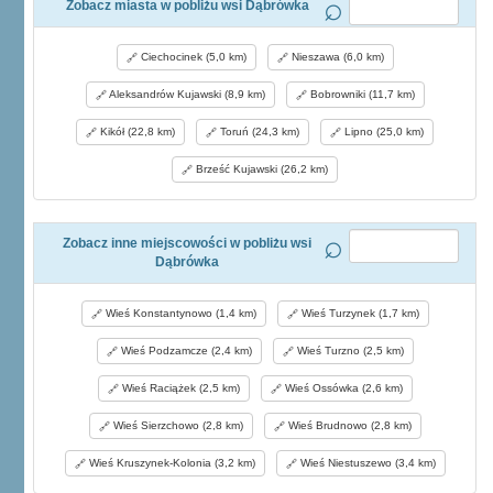
Zobacz miasta w pobliżu wsi Dąbrówka
Ciechocinek (5,0 km)
Nieszawa (6,0 km)
Aleksandrów Kujawski (8,9 km)
Bobrowniki (11,7 km)
Kikół (22,8 km)
Toruń (24,3 km)
Lipno (25,0 km)
Brześć Kujawski (26,2 km)
Zobacz inne miejscowości w pobliżu wsi
Dąbrówka
Wieś Konstantynowo (1,4 km)
Wieś Turzynek (1,7 km)
Wieś Podzamcze (2,4 km)
Wieś Turzno (2,5 km)
Wieś Raciążek (2,5 km)
Wieś Ossówka (2,6 km)
Wieś Sierzchowo (2,8 km)
Wieś Brudnowo (2,8 km)
Wieś Kruszynek-Kolonia (3,2 km)
Wieś Niestuszewo (3,4 km)