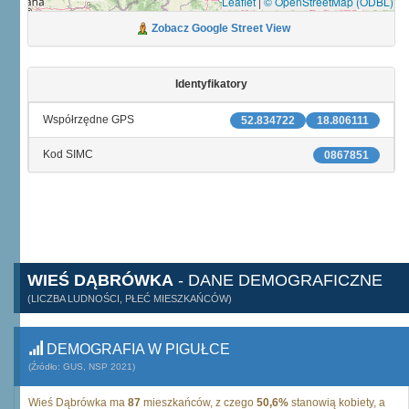
Leaflet
|
© OpenStreetMap (ODBL)
Zobacz Google Street View
Identyfikatory
Współrzędne GPS
52.834722
18.806111
Kod SIMC
0867851
WIEŚ DĄBRÓWKA
- DANE DEMOGRAFICZNE
(LICZBA LUDNOŚCI, PŁEĆ MIESZKAŃCÓW)
DEMOGRAFIA W PIGUŁCE
(Źródło: GUS, NSP 2021)
Wieś Dąbrówka ma
87
mieszkańców, z czego
50,6%
stanowią kobiety, a