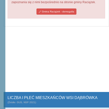
zapoznania się z nimi bezpośrednio na stronie gminy Raciążek.
Gmina Raciążek - demogafia
LICZBA I PŁEĆ MIESZKAŃCÓW WSI DĄBRÓWKA
(Źródło: GUS, NSP 2021)