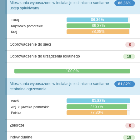
Mieszkania wyposażone w instalacje techniczno-sanitarne -
86,36%
ustęp spłukiwany
86,36%
Tutaj
89,37%
Kujawsko-pomorskie
88,08%
Kraj
Odprowadzenie do sieci
0
Odprowadzenie do urządzenia lokalnego
19
0,0%
100,0%
Mieszkania wyposażone w instalacje techniczno-sanitarne -
81,82%
centralne ogrzewanie
81,82%
Wieś
77,37%
woj. kujawsko-pomorskie
77,80%
Polska
Zbiorcze
0
Indywidualne
18