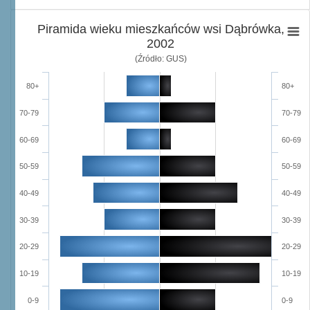
Piramida wieku mieszkańców wsi Dąbrówka,
2002
(Źródło: GUS)
80+
80+
70-79
70-79
60-69
60-69
50-59
50-59
40-49
40-49
30-39
30-39
20-29
20-29
10-19
10-19
0-9
0-9