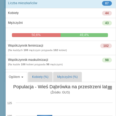
Liczba mieszkańców
87
Kobiety
44
Mężczyźni
43
50,6%
49,4%
Współczynnik feminizacji
102
(Na każdych
100
mężczyzn przypada
102
kobiet)
Współczynnik maskulinizacji
98
(Na każde
100
kobiet przypada
98
mężczyzn)
Ogółem
Kobiety (%)
Mężczyźni (%)
Populacja - Wieś Dąbrówka na przestrzeni lat
(Źródło: GUS)
125