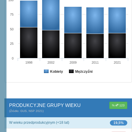
100
75
50
25
0
1998
2002
2009
2011
2021
Kobiety
Mężczyźni
PRODUKCYJNE GRUPY WIEKU
%
123
(Źródło: GUS, NSP 2021)
W wieku przedprodukcyjnym (<18 lat)
19,5%