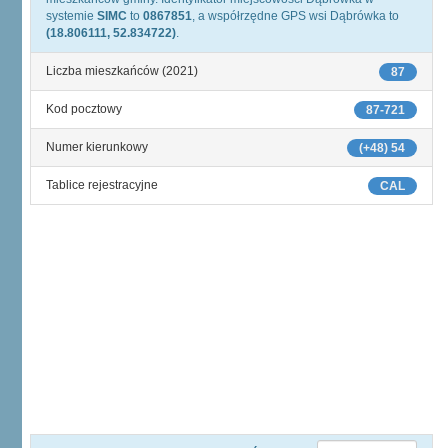
systemie
SIMC
to
0867851
, a współrzędne GPS wsi Dąbrówka to
(18.806111, 52.834722)
.
Liczba mieszkańców (2021)
87
Kod pocztowy
87-721
Numer kierunkowy
(+48) 54
Tablice rejestracyjne
CAL