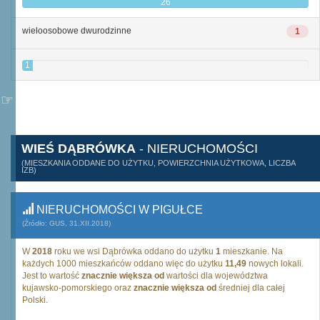
26
wieloosobowe dwurodzinne
1
1
WIEŚ DĄBRÓWKA
- NIERUCHOMOŚCI
(MIESZKANIA ODDANE DO UŻYTKU, POWIERZCHNIA UŻYTKOWA, LICZBA
IZB)
NIERUCHOMOŚCI W PIGUŁCE
(Źródło: GUS, 31.XII.2018)
W
2018
roku we wsi Dąbrówka oddano do użytku
1
mieszkanie. Na
każdych 1000 mieszkańców oddano więc do użytku
11,49
nowych lokali.
Jest to wartość
znacznie większa od
wartości dla województwa
kujawsko-pomorskiego oraz
znacznie większa od
średniej dla całej
Polski.