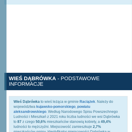
WIEŚ DĄBRÓWKA
- PODSTAWOWE
INFORMACJE
Wieś Dąbrówka
to wieś leżąca w gminie
Raciążek
. Należy do
województwa
kujawsko-pomorskiego
,
powiatu
aleksandrowskiego
. Według Narodowego Spisu Powszechnego
Ludności i Mieszkań z 2021 roku liczba ludności we wsi Dąbrówka
to
87
z czego
50,6%
mieszkańców stanowią kobiety, a
49,4%
ludności to mężczyźni. Miejscowość zamieszkuje
2,7%
mieszkańców gminy. Identyfikator miejscowości Dąbrówka w