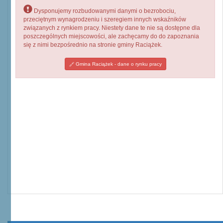
Dysponujemy rozbudowanymi danymi o bezrobociu,
przeciętnym wynagrodzeniu i szeregiem innych wskaźników
związanych z rynkiem pracy. Niestety dane te nie są dostępne dla
poszczególnych miejscowości, ale zachęcamy do do zapoznania
się z nimi bezpośrednio na stronie gminy Raciążek.
Gmina Raciążek - dane o rynku pracy