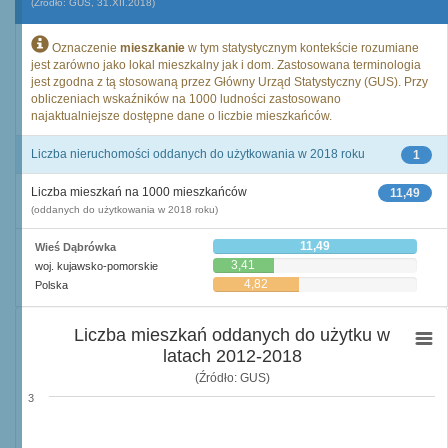
(Źródło: GUS, 31.XII.2018)
Oznaczenie
mieszkanie
w tym statystycznym kontekście rozumiane
jest zarówno jako lokal mieszkalny jak i dom. Zastosowana terminologia
jest zgodna z tą stosowaną przez Główny Urząd Statystyczny (GUS). Przy
obliczeniach wskaźników na 1000 ludności zastosowano
najaktualniejsze dostępne dane o liczbie mieszkańców.
Liczba nieruchomości oddanych do użytkowania w 2018 roku
1
Liczba mieszkań na 1000 mieszkańców
11,49
(oddanych do użytkowania w 2018 roku)
11,49
Wieś Dąbrówka
3,41
woj. kujawsko-pomorskie
4,82
Polska
Liczba mieszkań oddanych do użytku w
latach 2012-2018
(Źródło: GUS)
3