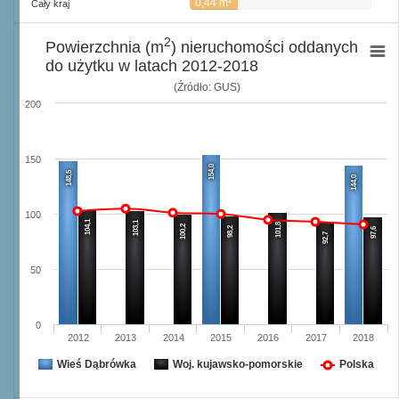
0,44 m
Cały kraj
2
Powierzchnia (m
) nieruchomości oddanych
do użytku w latach 2012-2018
(Źródło: GUS)
200
150
154,0
148,5
144,0
100
104,1
103,1
101,8
100,2
98,2
97,6
92,7
50
0
2012
2013
2014
2015
2016
2017
2018
Wieś Dąbrówka
Woj. kujawsko-pomorskie
Polska