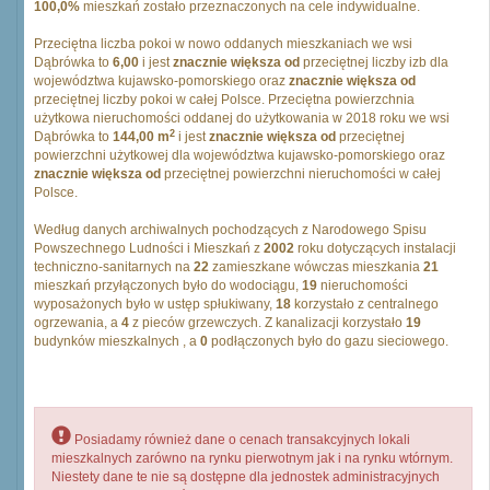
100,0%
mieszkań zostało przeznaczonych na cele indywidualne.
Przeciętna liczba pokoi w nowo oddanych mieszkaniach we wsi
Dąbrówka to
6,00
i jest
znacznie większa od
przeciętnej liczby izb dla
województwa kujawsko-pomorskiego oraz
znacznie większa od
przeciętnej liczby pokoi w całej Polsce. Przeciętna powierzchnia
użytkowa nieruchomości oddanej do użytkowania w 2018 roku we wsi
2
Dąbrówka to
144,00 m
i jest
znacznie większa od
przeciętnej
powierzchni użytkowej dla województwa kujawsko-pomorskiego oraz
znacznie większa od
przeciętnej powierzchni nieruchomości w całej
Polsce.
Według danych archiwalnych pochodzących z Narodowego Spisu
Powszechnego Ludności i Mieszkań z
2002
roku dotyczących instalacji
techniczno-sanitarnych na
22
zamieszkane wówczas mieszkania
21
mieszkań przyłączonych było do wodociągu,
19
nieruchomości
wyposażonych było w ustęp spłukiwany,
18
korzystało z centralnego
ogrzewania, a
4
z pieców grzewczych. Z kanalizacji korzystało
19
budynków mieszkalnych , a
0
podłączonych było do gazu sieciowego.
Posiadamy również dane o cenach transakcyjnych lokali
mieszkalnych zarówno na rynku pierwotnym jak i na rynku wtórnym.
Niestety dane te nie są dostępne dla jednostek administracyjnych