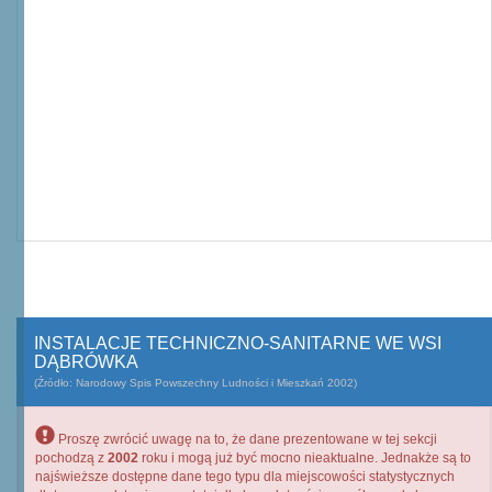
INSTALACJE TECHNICZNO-SANITARNE WE WSI
DĄBRÓWKA
(Źródło: Narodowy Spis Powszechny Ludności i Mieszkań 2002)
Proszę zwrócić uwagę na to, że dane prezentowane w tej sekcji
pochodzą z
2002
roku i mogą już być mocno nieaktualne. Jednakże są to
najświeższe dostępne dane tego typu dla miejscowości statystycznych