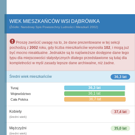
WIEK MIESZKAŃCÓW WSI DĄBRÓWKA
(Źródło: Narodowy Spis Powszechny Ludności i Mieszkań 2002)
Proszę zwrócić uwagę na to, że dane prezentowane w tej sekcji
pochodzą z
2002
roku, gdy liczba mieszkańców wynosiła
102
, i mogą już
być mocno nieaktualne. Jednakże są to najświeższe dostępne dane tego
typu dla miejscowości statystycznych dlatego przedstawione są tutaj dla
kompletności w myśl zasady lepsze dane archiwalne, niż żadne.
Średni wiek mieszkańców
36,3 lat
36,3 lat
Tutaj
36,1 lat
Województwo
36,7 lat
Cała Polska
Kobiety
37,4 lat
(średni wiek)
Mężczyźni
35,0 lat
(średni wiek)