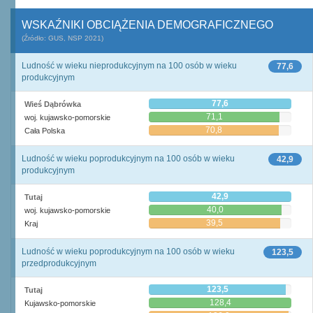
WSKAŹNIKI OBCIĄŻENIA DEMOGRAFICZNEGO
(Źródło: GUS, NSP 2021)
Ludność w wieku nieprodukcyjnym na 100 osób w wieku
77,6
produkcyjnym
77,6
Wieś Dąbrówka
71,1
woj. kujawsko-pomorskie
70,8
Cała Polska
Ludność w wieku poprodukcyjnym na 100 osób w wieku
42,9
produkcyjnym
42,9
Tutaj
40,0
woj. kujawsko-pomorskie
39,5
Kraj
Ludność w wieku poprodukcyjnym na 100 osób w wieku
123,5
przedprodukcyjnym
123,5
Tutaj
128,4
Kujawsko-pomorskie