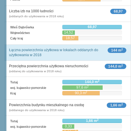
Liczba izb na 1000 ludności
68,97
(oddanych do użytkowania w 2018 roku)
68,97
Wieś Dąbrówka
14,52
Województwo
18,57
Cały kraj
2
Łączna powierzchnia użytkowa w lokalach oddanych do
144 m
użytkowania w 2018
2
Przeciętna powierzchnia użytkowa nieruchomości
144,0 m
(oddanej do użytkowania w 2018 roku)
2
144,0 m
Tutaj
2
97,6 m
woj. kujawsko-pomorskie
2
90,3 m
Kraj
2
Powierzchnia budynku mieszkalnego na osobę
1,66 m
(oddanego do użytkowania w 2018 roku)
2
1,66 m
Tutaj
0,33
woj. kujawsko-pomorskie
2
m
2