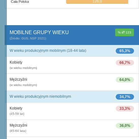
126,0
Cała Polska
MOBILNE GRUPY WIEKU
%
123
(Źródło: GUS, NSP 2021)
W wieku produkcyjnym mobilnym (18-44 lata)
65,3%
Kobiety
66,7%
(w wieku mobilnym)
Mężczyźni
64,0%
(w wieku mobilnym)
W wieku produkcyjnym niemobilnym
34,7%
Kobiety
33,3%
(45-59 lat)
Mężczyźni
36,0%
(45-64 lata)