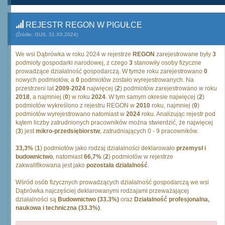
REJESTR REGON W PIGUŁCE
(Źródło: GUS, 31.XII.2024)
We wsi Dąbrówka w roku 2024 w rejestrze
REGON
zarejestrowane były
3
podmioty gospodarki narodowej, z czego
3
stanowiły osoby fizyczne
prowadzące działalność gospodarczą. W tymże roku zarejestrowano
0
nowych podmiotów, a
0
podmiotów zostało wyrejestrowanych. Na
przestrzeni lat
2009
-
2024
najwięcej (
2
) podmiotów zarejestrowano w roku
2018
, a najmniej (
0
) w roku
2024
. W tym samym okresie najwięcej (
2
)
podmiotów wykreślono z rejestru REGON w
2010
roku, najmniej (
0
)
podmiotów wyrejestrowano natomiast w
2024
roku. Analizując rejestr pod
kątem liczby zatrudnionych pracowników można stwierdzić, że najwięcej
(
3
) jest
mikro-przedsiębiorstw
, zatrudniających 0 - 9 pracowników.
33,3%
(
1
) podmiotów jako rodzaj działalności deklarowało
przemysł i
budownictwo
, natomiast
66,7%
(
2
) podmiotów w rejestrze
zakwalifikowana jest jako
pozostała działalność
.
Wśród osób fizycznych prowadzących działalność gospodarczą we wsi
Dąbrówka najczęściej deklarowanymi rodzajami przeważającej
działalności są
Budownictwo (33.3%)
oraz
Działalność profesjonalna,
naukowa i techniczna (33.3%)
.