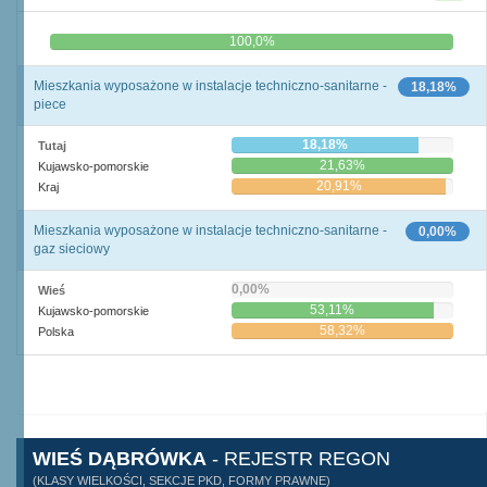
0,0%
100,0%
Mieszkania wyposażone w instalacje techniczno-sanitarne -
18,18%
piece
18,18%
Tutaj
21,63%
Kujawsko-pomorskie
20,91%
Kraj
Mieszkania wyposażone w instalacje techniczno-sanitarne -
0,00%
gaz sieciowy
0,00%
Wieś
53,11%
Kujawsko-pomorskie
58,32%
Polska
WIEŚ DĄBRÓWKA
- REJESTR REGON
(KLASY WIELKOŚCI, SEKCJE PKD, FORMY PRAWNE)