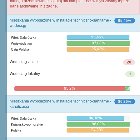
dlatego przedstawione są tutaj dla kompletności w myśl zasady lepsze
dane archiwalne, niż żadne.
Mieszkania wyposażone w instalacje techniczno-sanitarne -
95,45%
wodociąg
95,45%
Wieś Dąbrówka
97,08%
Województwo
95,62%
Cała Polska
Wodociąg z sieci
20
Wodociąg lokalny
1
95,2%
4,8%
Mieszkania wyposażone w instalacje techniczno-sanitarne -
86,36%
kanalizacja
86,36%
Wieś Dąbrówka
96,03%
Kujawsko-pomorskie
94,20%
Polska