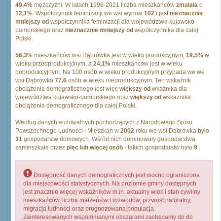
49,4%
mężczyźni. W latach 1998-2021 liczba mieszkańców
zmalała
o
12,1%
. Współczynnik feminizacji we wsi wynosi
102
i jest
nieznacznie
mniejszy od
współczynnika feminizacji dla województwa kujawsko-
pomorskiego oraz
nieznacznie mniejszy od
współczynnika dla całej
Polski.
56,3%
mieszkańców wsi Dąbrówka jest w wieku produkcyjnym,
19,5%
w
wieku przedprodukcyjnym, a
24,1%
mieszkańców jest w wieku
poprodukcyjnym. Na 100 osób w wieku produkcyjnym przypada we we
wsi Dąbrówka
77,6
osób w wieku nieprodukcyjnym. Ten wskaźnik
obciążenia demograficznego jest więc
większy od
wkażnika dla
województwa kujawsko-pomorskiego oraz
większy od
wskażnika
obciążenia demograficznego dla całej Polski.
Według danych archiwalnych pochodzących z Narodowego Spisu
Powszechnego Ludności i Mieszkań w
2002
roku we wsi Dąbrówka było
31
gospodarstw domowych. Wśród nich dominowały gospodarstwa
zamieszkałe przez
pięc lub więcej osób
- takich gospodarstw było
9
.
Dostępność danych demograficznych jest mocno ograniczona
dla miejscowości statystycznych. Na poziomie gminy dostępnych
jest znacznie więcej wskaźników m.in. aktualny wiek i stan cywilny
mieszkańców, liczba małżeństw i rozwodów, przyrost naturalny,
migracja ludności oraz prognozowana populacja.
Zainteresowanych wspomnianymi obszarami zachęcamy do do