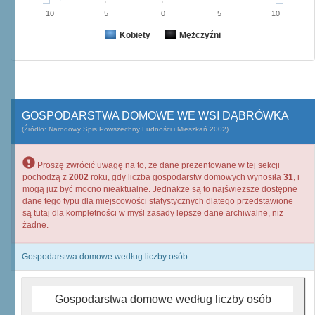
10
5
0
5
10
Kobiety
Mężczyźni
GOSPODARSTWA DOMOWE WE WSI DĄBRÓWKA
(Źródło: Narodowy Spis Powszechny Ludności i Mieszkań 2002)
Proszę zwrócić uwagę na to, że dane prezentowane w tej sekcji
pochodzą z
2002
roku, gdy liczba gospodarstw domowych wynosiła
31
, i
mogą już być mocno nieaktualne. Jednakże są to najświeższe dostępne
dane tego typu dla miejscowości statystycznych dlatego przedstawione
są tutaj dla kompletności w myśl zasady lepsze dane archiwalne, niż
żadne.
Gospodarstwa domowe według liczby osób
Gospodarstwa domowe według liczby osób