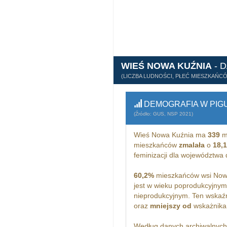
WIEŚ NOWA KUŹNIA
- 
(LICZBA LUDNOŚCI, PŁEĆ MIESZKAŃC
DEMOGRAFIA W PIG
(Źródło: GUS, NSP 2021)
Wieś Nowa Kuźnia ma
339
m
mieszkańców
zmalała
o
18,
feminizacji dla województwa
60,2%
mieszkańców wsi Nowa
jest w wieku poprodukcyjny
nieprodukcyjnym. Ten wskaźn
oraz
mniejszy od
wskażnika 
Według danych archiwalnyc