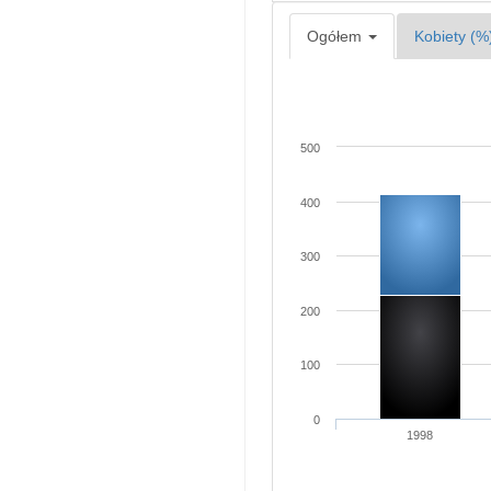
Ogółem
Kobiety (%
500
400
300
200
100
0
1998