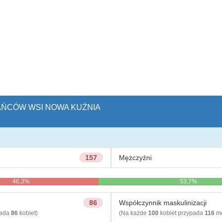
KAŃCÓW WSI NOWA KUŹNIA
157
Mężczyźni
46,3%
53,7%
86
Współczynnik maskulinizacji
pada
86
kobiet)
(Na każde
100
kobiet przypada
116
mę