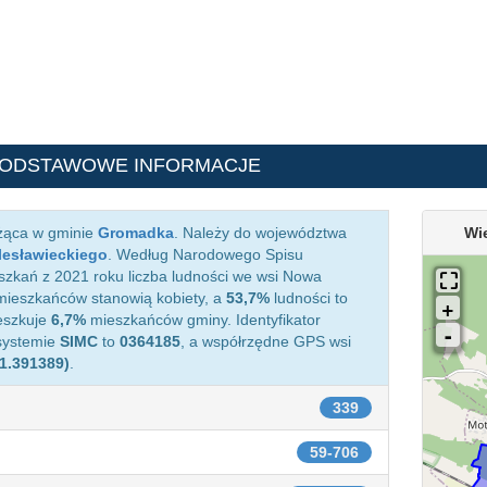
PODSTAWOWE INFORMACJE
eżąca w gminie
Gromadka
. Należy do województwa
Wi
lesławieckiego
. Według Narodowego Spisu
zkań z 2021 roku liczba ludności we wsi Nowa
ieszkańców stanowią kobiety, a
53,7%
ludności to
eszkuje
6,7%
mieszkańców gminy. Identyfikator
systemie
SIMC
to
0364185
, a współrzędne GPS wsi
51.391389)
.
339
59-706