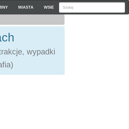
INY
MIASTA
WSIE
ach
rakcje, wypadki
fia)