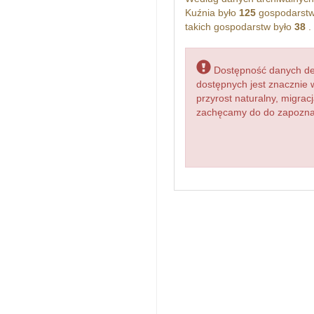
Kuźnia było
125
gospodarstw
takich gospodarstw było
38
.
Dostępność danych dem
dostępnych jest znacznie 
przyrost naturalny, migr
zachęcamy do do zapoznan