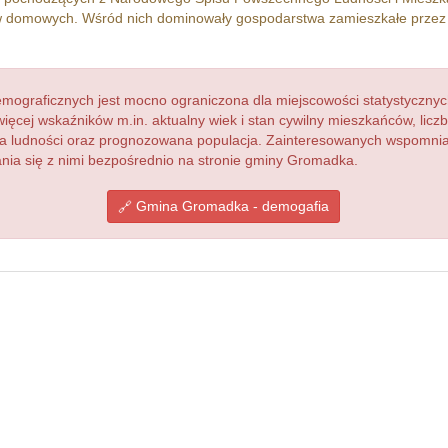
 domowych. Wśród nich dominowały gospodarstwa zamieszkałe prze
ograficznych jest mocno ograniczona dla miejscowości statystycznyc
więcej wskaźników m.in. aktualny wiek i stan cywilny mieszkańców, lic
acja ludności oraz prognozowana populacja. Zainteresowanych wspomn
ia się z nimi bezpośrednio na stronie gminy Gromadka.
Gmina Gromadka - demogafia