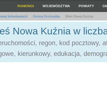
RANKINGI
WOJEWÓDZTWA
POWIATY
GM
wiat bolesławiecki
Gmina Gromadka
Wieś Nowa Kuźnia
eś Nowa Kuźnia w liczb
ruchomości, regon, kod pocztowy, at
gowe, kierunkowy, edukacja, demogra