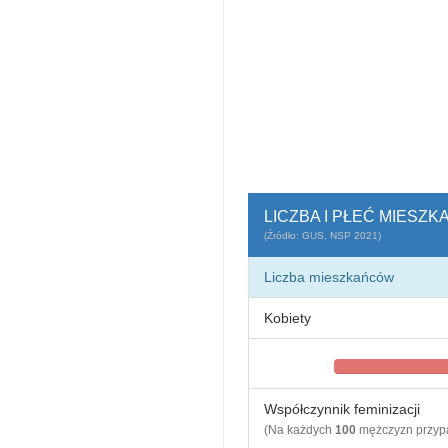
LICZBA I PŁEĆ MIESZ
(Źródło: GUS, NSP 2021)
Liczba mieszkańców
Kobiety
Współczynnik feminizacji
(Na każdych
100
mężczyzn przy