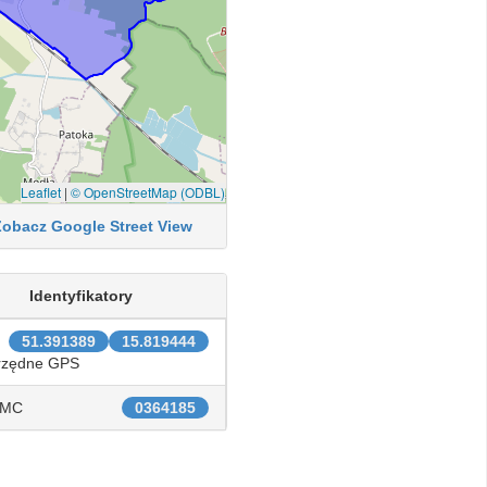
Leaflet
|
© OpenStreetMap (ODBL)
Zobacz Google Street View
Identyfikatory
51.391389
15.819444
rzędne GPS
IMC
0364185