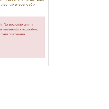
z
pięc lub więcej osób
-
h. Na poziomie gminy
zba małżeństw i rozwodów,
ianymi obszarami