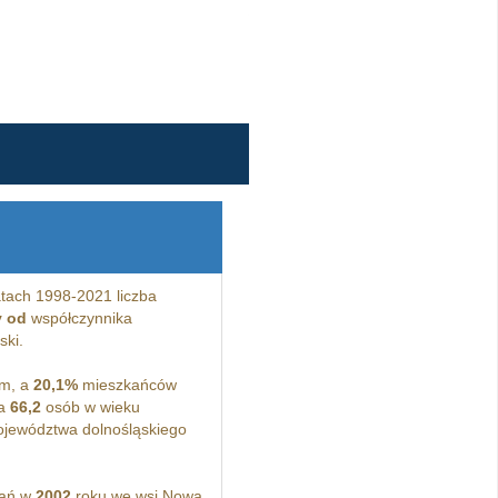
tach 1998-2021 liczba
y od
współczynnika
ski.
ym, a
20,1%
mieszkańców
ia
66,2
osób w wieku
ojewództwa dolnośląskiego
kań w
2002
roku we wsi Nowa