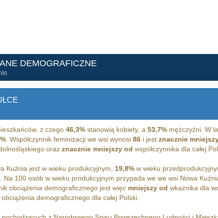
DANE DEMOGRAFICZNE
ÓW)
UŁCE
ieszkańców, z czego
46,3%
stanowią kobiety, a
53,7%
mężczyźni. W la
1%
. Współczynnik feminizacji we wsi wynosi
86
i jest
znacznie mniejsz
 dolnośląskiego oraz
znacznie mniejszy od
współczynnika dla całej Pol
 Kuźnia jest w wieku produkcyjnym,
19,8%
w wieku przedprodukcyjn
m. Na 100 osób w wieku produkcyjnym przypada we we wsi Nowa Kuźn
ik obciążenia demograficznego jest więc
mniejszy od
wkażnika dla w
obciążenia demograficznego dla całej Polski.
h pochodzących z Narodowego Spisu Powszechnego Ludności i Miesz