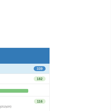
339
182
116
żczyzn)