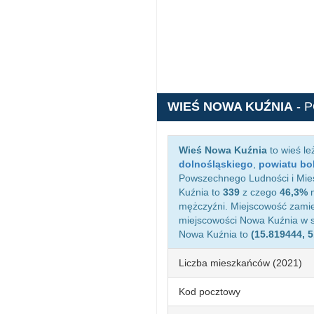
WIEŚ NOWA KUŹNIA
- 
Wieś Nowa Kuźnia
to wieś l
dolnośląskiego
,
powiatu bo
Powszechnego Ludności i Mies
Kuźnia to
339
z czego
46,3%
m
mężczyźni. Miejscowość zami
miejscowości Nowa Kuźnia w 
Nowa Kuźnia to
(15.819444, 
Liczba mieszkańców (2021)
Kod pocztowy