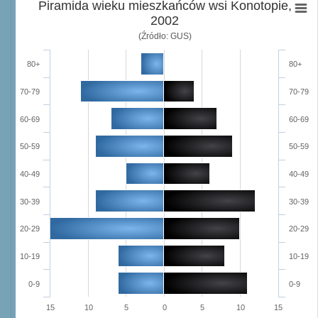
Piramida wieku mieszkańców wsi Konotopie,
2002
(Źródło: GUS)
80+
80+
70-79
70-79
60-69
60-69
50-59
50-59
40-49
40-49
30-39
30-39
20-29
20-29
10-19
10-19
0-9
0-9
15
10
5
0
5
10
15