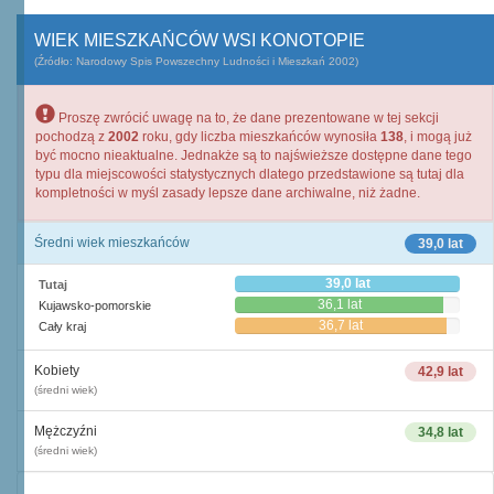
WIEK MIESZKAŃCÓW WSI KONOTOPIE
(Źródło: Narodowy Spis Powszechny Ludności i Mieszkań 2002)
Proszę zwrócić uwagę na to, że dane prezentowane w tej sekcji
pochodzą z
2002
roku, gdy liczba mieszkańców wynosiła
138
, i mogą już
być mocno nieaktualne. Jednakże są to najświeższe dostępne dane tego
typu dla miejscowości statystycznych dlatego przedstawione są tutaj dla
kompletności w myśl zasady lepsze dane archiwalne, niż żadne.
Średni wiek mieszkańców
39,0 lat
39,0 lat
Tutaj
36,1 lat
Kujawsko-pomorskie
36,7 lat
Cały kraj
Kobiety
42,9 lat
(średni wiek)
Mężczyźni
34,8 lat
(średni wiek)