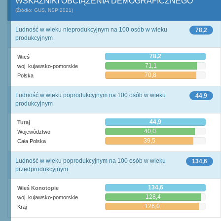
WSKAŹNIKI OBCIĄŻENIA DEMOGRAFICZNEGO
(Źródło: GUS, NSP 2021)
Ludność w wieku nieprodukcyjnym na 100 osób w wieku
78,2
produkcyjnym
78,2
Wieś
71,1
woj. kujawsko-pomorskie
70,8
Polska
Ludność w wieku poprodukcyjnym na 100 osób w wieku
44,9
produkcyjnym
44,9
Tutaj
40,0
Województwo
39,5
Cała Polska
Ludność w wieku poprodukcyjnym na 100 osób w wieku
134,6
przedprodukcyjnym
134,6
Wieś Konotopie
128,4
woj. kujawsko-pomorskie
126,0
Kraj