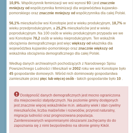
10,9%
. Współczynnik feminizacji we wsi wynosi
93
i jest
znacznie
mniejszy od
współczynnika feminizacji dla województwa kujawsko-
pomorskiego oraz
znacznie mniejszy od
współczynnika dla całej Polski.
56,1%
mieszkańców wsi Konotopie jest w wieku produkcyjnym,
18,7%
w
wieku przedprodukcyjnym, a
25,2%
mieszkańców jest w wieku
poprodukcyjnym. Na 100 osób w wieku produkcyjnym przypada we we
wsi Konotopie
78,2
osób w wieku nieprodukcyjnym. Ten wskaźnik
obciążenia demograficznego jest więc
większy od
wkażnika dla
województwa kujawsko-pomorskiego oraz
znacznie większy od
wskażnika obciążenia demograficznego dla całej Polski.
Według danych archiwalnych pochodzących z Narodowego Spisu
Powszechnego Ludności i Mieszkań w
2002
roku we wsi Konotopie było
45
gospodarstw domowych. Wśród nich dominowały gospodarstwa
zamieszkałe przez
pięc lub więcej osób
- takich gospodarstw było
10
.
Dostępność danych demograficznych jest mocno ograniczona
dla miejscowości statystycznych. Na poziomie gminy dostępnych
jest znacznie więcej wskaźników m.in. aktualny wiek i stan cywilny
mieszkańców, liczba małżeństw i rozwodów, przyrost naturalny,
migracja ludności oraz prognozowana populacja.
Zainteresowanych wspomnianymi obszarami zachęcamy do do
zapoznania się z nimi bezpośrednio na stronie gminy Kikół.