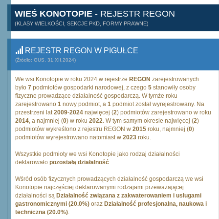
WIEŚ KONOTOPIE
- REJESTR REGON
(KLASY WIELKOŚCI, SEKCJE PKD, FORMY PRAWNE)
REJESTR REGON W PIGUŁCE
(Źródło: GUS, 31.XII.2024)
We wsi Konotopie w roku 2024 w rejestrze
REGON
zarejestrowanych
było
7
podmiotów gospodarki narodowej, z czego
5
stanowiły osoby
fizyczne prowadzące działalność gospodarczą. W tymże roku
zarejestrowano
1
nowy podmiot, a
1
podmiot został wyrejestrowany. Na
przestrzeni lat
2009
-
2024
najwięcej (
2
) podmiotów zarejestrowano w roku
2014
, a najmniej (
0
) w roku
2022
. W tym samym okresie najwięcej (
2
)
podmiotów wykreślono z rejestru REGON w
2015
roku, najmniej (
0
)
podmiotów wyrejestrowano natomiast w
2023
roku.
Wszystkie podmioty we wsi Konotopie jako rodzaj działalności
deklarowało
pozostałą działalność
Wśród osób fizycznych prowadzących działalność gospodarczą we wsi
Konotopie najczęściej deklarowanymi rodzajami przeważającej
działalności są
Działalność związana z zakwaterowaniem i usługami
gastronomicznymi (20.0%)
oraz
Działalność profesjonalna, naukowa i
techniczna (20.0%)
.