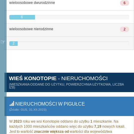
wieloosobowe dwurodzinne
6
6
wieloosobowe nierodzinne
2
2
WIEŚ KONOTOPIE
- NIERUCHOMOŚCI
(MIESZKANIA ODDANE DO UŻYTKU, POWIERZCHNIA UŻYTKOWA, LICZBA
IZB)
NIERUCHOMOŚCI W PIGUŁCE
(Źródło: GUS, 31.XII.2023)
W
2023
roku we wsi Konotopie oddano do użytku
1
mieszkanie. Na
każdych 1000 mieszkańców oddano więc do użytku
7,19
nowych lokali.
Jest to wartość
znacznie większa od
wartości dla województwa