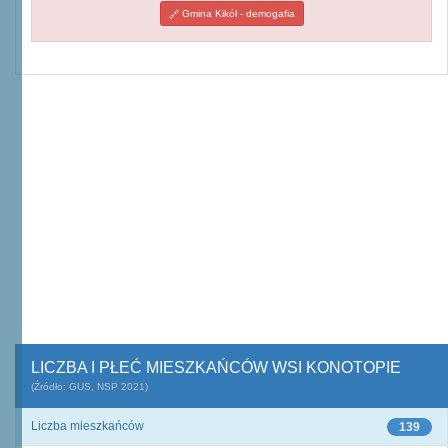
Gmina Kikół - demogafia
LICZBA I PŁEĆ MIESZKAŃCÓW WSI KONOTOPIE
(Źródło: GUS, NSP 2021)
Liczba mieszkańców
139