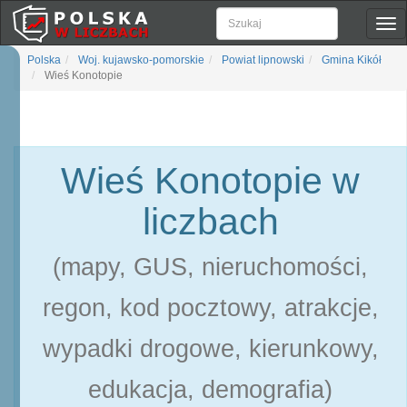
Pok
naw
Polska
Woj. kujawsko-pomorskie
Powiat lipnowski
Gmina Kikół
Wieś Konotopie
Wieś Konotopie w
liczbach
(mapy, GUS, nieruchomości,
regon, kod pocztowy, atrakcje,
wypadki drogowe, kierunkowy,
edukacja, demografia)