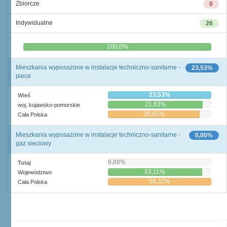
Zbiorcze
0
Indywidualne
26
0,0%
100,0%
Mieszkania wyposażone w instalacje techniczno-sanitarne -
23,53%
piece
23,53%
Wieś
21,63%
woj. kujawsko-pomorskie
20,91%
Cała Polska
Mieszkania wyposażone w instalacje techniczno-sanitarne -
0,00%
gaz sieciowy
0,00%
Tutaj
53,11%
Województwo
58,32%
Cała Polska