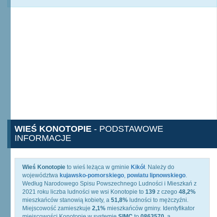
WIEŚ KONOTOPIE
- PODSTAWOWE
INFORMACJE
Wieś Konotopie
to wieś leżąca w gminie
Kikół
. Należy do
województwa
kujawsko-pomorskiego
,
powiatu lipnowskiego
.
Według Narodowego Spisu Powszechnego Ludności i Mieszkań z
2021 roku liczba ludności we wsi Konotopie to
139
z czego
48,2%
mieszkańców stanowią kobiety, a
51,8%
ludności to mężczyźni.
Miejscowość zamieszkuje
2,1%
mieszkańców gminy. Identyfikator
miejscowości Konotopie w systemie
SIMC
to
0863570
, a