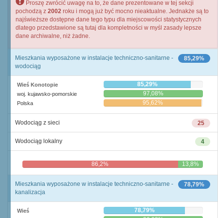
Proszę zwrócić uwagę na to, że dane prezentowane w tej sekcji
pochodzą z
2002
roku i mogą już być mocno nieaktualne. Jednakże są to
najświeższe dostępne dane tego typu dla miejscowości statystycznych
dlatego przedstawione są tutaj dla kompletności w myśl zasady lepsze
dane archiwalne, niż żadne.
Mieszkania wyposażone w instalacje techniczno-sanitarne -
85,29%
wodociąg
85,29%
Wieś Konotopie
97,08%
woj. kujawsko-pomorskie
95,62%
Polska
Wodociąg z sieci
25
Wodociąg lokalny
4
86,2%
13,8%
Mieszkania wyposażone w instalacje techniczno-sanitarne -
78,79%
kanalizacja
78,79%
Wieś