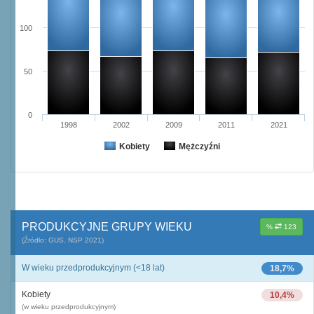
100
50
0
1998
2002
2009
2011
2021
Kobiety
Mężczyźni
PRODUKCYJNE GRUPY WIEKU
%
123
(Źródło: GUS, NSP 2021)
W wieku przedprodukcyjnym (<18 lat)
18,7%
Kobiety
10,4%
(w wieku przedprodukcyjnym)