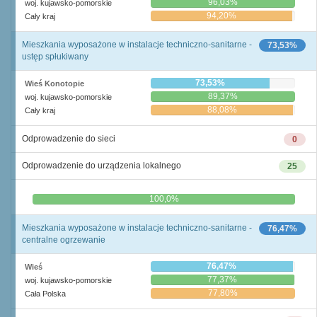
96,03%
woj. kujawsko-pomorskie
94,20%
Cały kraj
Mieszkania wyposażone w instalacje techniczno-sanitarne -
73,53%
ustęp spłukiwany
73,53%
Wieś Konotopie
89,37%
woj. kujawsko-pomorskie
88,08%
Cały kraj
Odprowadzenie do sieci
0
Odprowadzenie do urządzenia lokalnego
25
0,0%
100,0%
Mieszkania wyposażone w instalacje techniczno-sanitarne -
76,47%
centralne ogrzewanie
76,47%
Wieś
77,37%
woj. kujawsko-pomorskie
77,80%
Cała Polska