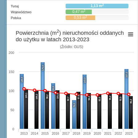
2
1,13 m
Tutaj
2
0,47 m
Województwo
2
0,53 m
Polska
2
Powierzchnia (m
) nieruchomości oddanych
do użytku w latach 2013-2023
(Źródło: GUS)
200
175,0
150
157,0
144,0
143,0
120,0
100
103,1
101,8
100,2
98,2
97,6
95,2
94,2
92,7
92,5
92,0
86,2
76,0
50
0
2013
2014
2015
2016
2017
2018
2019
2020
2021
2022
2023