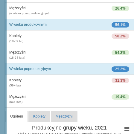
Mężczyźni
26,4%
(w wieku przedprodukcyjnym)
W wieku produkcyjnym
56,1%
Kobiety
58,2%
(18-59 lat)
Mężczyźni
54,2%
(18-64 lata)
W wieku poprodukcyjnym
25,2%
Kobiety
31,3%
(59+ lat)
Mężczyźni
19,4%
(64+ lata)
Ogółem
Kobiety
Mężczyźni
Produkcyjne grupy wieku, 2021