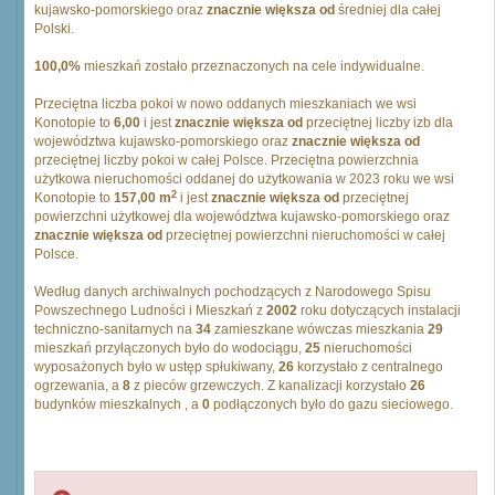
kujawsko-pomorskiego oraz
znacznie większa od
średniej dla całej
Polski.
100,0%
mieszkań zostało przeznaczonych na cele indywidualne.
Przeciętna liczba pokoi w nowo oddanych mieszkaniach we wsi
Konotopie to
6,00
i jest
znacznie większa od
przeciętnej liczby izb dla
województwa kujawsko-pomorskiego oraz
znacznie większa od
przeciętnej liczby pokoi w całej Polsce. Przeciętna powierzchnia
użytkowa nieruchomości oddanej do użytkowania w 2023 roku we wsi
2
Konotopie to
157,00 m
i jest
znacznie większa od
przeciętnej
powierzchni użytkowej dla województwa kujawsko-pomorskiego oraz
znacznie większa od
przeciętnej powierzchni nieruchomości w całej
Polsce.
Według danych archiwalnych pochodzących z Narodowego Spisu
Powszechnego Ludności i Mieszkań z
2002
roku dotyczących instalacji
techniczno-sanitarnych na
34
zamieszkane wówczas mieszkania
29
mieszkań przyłączonych było do wodociągu,
25
nieruchomości
wyposażonych było w ustęp spłukiwany,
26
korzystało z centralnego
ogrzewania, a
8
z pieców grzewczych. Z kanalizacji korzystało
26
budynków mieszkalnych , a
0
podłączonych było do gazu sieciowego.