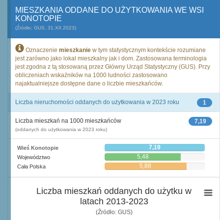
MIESZKANIA ODDANE DO UŻYTKOWANIA WE WSI
KONOTOPIE
(Źródło: GUS, 31.XII.2023)
Oznaczenie
mieszkanie
w tym statystycznym kontekście rozumiane
jest zarówno jako lokal mieszkalny jak i dom. Zastosowana terminologia
jest zgodna z tą stosowaną przez Główny Urząd Statystyczny (GUS). Przy
obliczeniach wskaźników na 1000 ludności zastosowano
najaktualniejsze dostępne dane o liczbie mieszkańców.
Liczba nieruchomości oddanych do użytkowania w 2023 roku
1
Liczba mieszkań na 1000 mieszkańców
7,19
(oddanych do użytkowania w 2023 roku)
7,19
Wieś Konotopie
5,48
Województwo
5,88
Cała Polska
Liczba mieszkań oddanych do użytku w
latach 2013-2023
(Źródło: GUS)