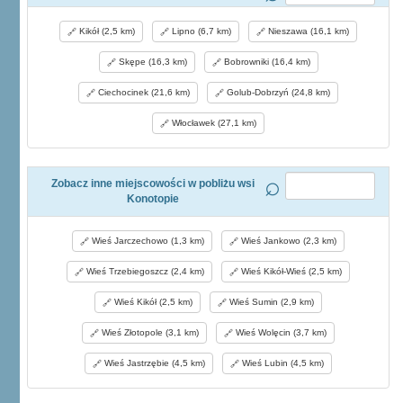
Kikół (2,5 km)
Lipno (6,7 km)
Nieszawa (16,1 km)
Skępe (16,3 km)
Bobrowniki (16,4 km)
Ciechocinek (21,6 km)
Golub-Dobrzyń (24,8 km)
Włocławek (27,1 km)
Zobacz inne miejscowości w pobliżu wsi
Konotopie
Wieś Jarczechowo (1,3 km)
Wieś Jankowo (2,3 km)
Wieś Trzebiegoszcz (2,4 km)
Wieś Kikół-Wieś (2,5 km)
Wieś Kikół (2,5 km)
Wieś Sumin (2,9 km)
Wieś Złotopole (3,1 km)
Wieś Wolęcin (3,7 km)
Wieś Jastrzębie (4,5 km)
Wieś Lubin (4,5 km)