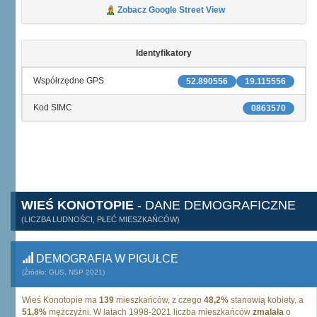
Zobacz Google Street View
Identyfikatory
Współrzędne GPS
52.890556
19.115556
Kod SIMC
0863570
WIEŚ KONOTOPIE
- DANE DEMOGRAFICZNE
(LICZBA LUDNOŚCI, PŁEĆ MIESZKAŃCÓW)
DEMOGRAFIA W PIGUŁCE
(Źródło: GUS, NSP 2021)
Wieś Konotopie ma
139
mieszkańców, z czego
48,2%
stanowią kobiety, a
51,8%
mężczyźni. W latach 1998-2021 liczba mieszkańców
zmalała
o