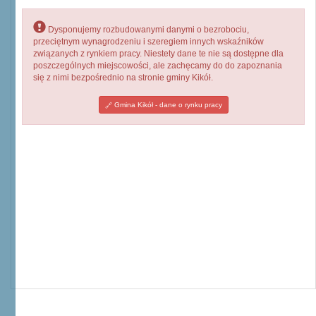
Dysponujemy rozbudowanymi danymi o bezrobociu,
przeciętnym wynagrodzeniu i szeregiem innych wskaźników
związanych z rynkiem pracy. Niestety dane te nie są dostępne dla
poszczególnych miejscowości, ale zachęcamy do do zapoznania
się z nimi bezpośrednio na stronie gminy Kikół.
Gmina Kikół - dane o rynku pracy