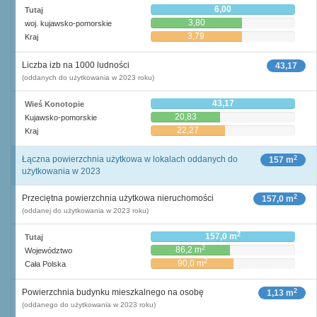
6,00
Tutaj
3,80
woj. kujawsko-pomorskie
3,79
Kraj
Liczba izb na 1000 ludności
43,17
(oddanych do użytkowania w 2023 roku)
43,17
Wieś Konotopie
20,83
Kujawsko-pomorskie
22,27
Kraj
2
Łączna powierzchnia użytkowa w lokalach oddanych do
157 m
użytkowania w 2023
2
Przeciętna powierzchnia użytkowa nieruchomości
157,0 m
(oddanej do użytkowania w 2023 roku)
2
157,0 m
Tutaj
2
86,2 m
Województwo
2
90,0 m
Cała Polska
2
Powierzchnia budynku mieszkalnego na osobę
1,13 m
(oddanego do użytkowania w 2023 roku)