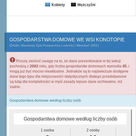
Kobiety
Mężczyźni
GOSPODARSTWA DOMOWE WE WSI KONOTOPIE
(Źródło: Narodowy Spis Powszechny Ludności i Mieszkań 2002)
Proszę zwrócić uwagę na to, że dane prezentowane w tej sekcji
pochodzą z
2002
roku, gdy liczba gospodarstw domowych wynosiła
45
, i
mogą już być mocno nieaktualne. Jednakże są to najświeższe dostępne
dane tego typu dla miejscowości statystycznych dlatego przedstawione
są tutaj dla kompletności w myśl zasady lepsze dane archiwalne, niż
żadne.
Gospodarstwa domowe według liczby osób
Gospodarstwa domowe według liczby osób
1 osoba
2 osoby