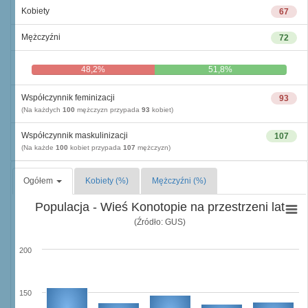
Kobiety
67
Mężczyźni
72
48,2%
51,8%
Współczynnik feminizacji
93
(Na każdych
100
mężczyzn przypada
93
kobiet)
Współczynnik maskulinizacji
107
(Na każde
100
kobiet przypada
107
mężczyzn)
Ogółem
Kobiety (%)
Mężczyźni (%)
Populacja - Wieś Konotopie na przestrzeni lat
(Źródło: GUS)
200
150