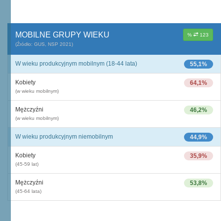
MOBILNE GRUPY WIEKU
%
123
(Źródło: GUS, NSP 2021)
W wieku produkcyjnym mobilnym (18-44 lata)
55,1%
Kobiety
64,1%
(w wieku mobilnym)
Mężczyźni
46,2%
(w wieku mobilnym)
W wieku produkcyjnym niemobilnym
44,9%
Kobiety
35,9%
(45-59 lat)
Mężczyźni
53,8%
(45-64 lata)