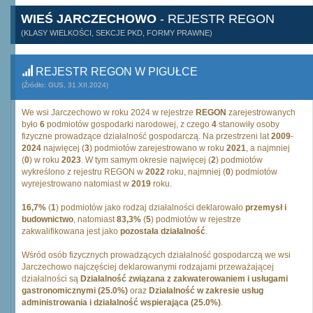
WIEŚ JARCZECHOWO
- REJESTR REGON
(KLASY WIELKOŚCI, SEKCJE PKD, FORMY PRAWNE)
REJESTR REGON W PIGUŁCE
(Źródło: GUS, 31.XII.2024)
We wsi Jarczechowo w roku 2024 w rejestrze
REGON
zarejestrowanych
było
6
podmiotów gospodarki narodowej, z czego
4
stanowiły osoby
fizyczne prowadzące działalność gospodarczą. Na przestrzeni lat
2009
-
2024
najwięcej (
3
) podmiotów zarejestrowano w roku
2021
, a najmniej
(
0
) w roku
2023
. W tym samym okresie najwięcej (
2
) podmiotów
wykreślono z rejestru REGON w
2022
roku, najmniej (
0
) podmiotów
wyrejestrowano natomiast w
2019
roku.
16,7%
(
1
) podmiotów jako rodzaj działalności deklarowało
przemysł i
budownictwo
, natomiast
83,3%
(
5
) podmiotów w rejestrze
zakwalifikowana jest jako
pozostała działalność
.
Wśród osób fizycznych prowadzących działalność gospodarczą we wsi
Jarczechowo najczęściej deklarowanymi rodzajami przeważającej
działalności są
Działalność związana z zakwaterowaniem i usługami
gastronomicznymi (25.0%)
oraz
Działalność w zakresie usług
administrowania i działalność wspierająca (25.0%)
.