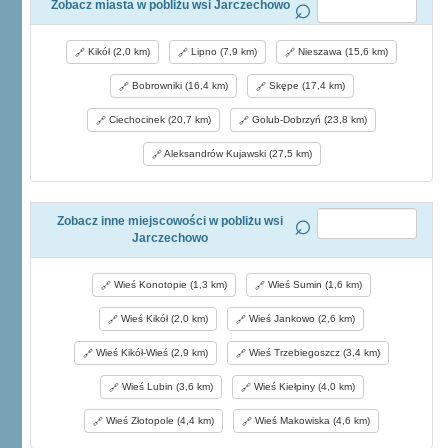
Zobacz miasta w pobliżu wsi Jarczechowo
Kikół (2,0 km)
Lipno (7,9 km)
Nieszawa (15,6 km)
Bobrowniki (16,4 km)
Skępe (17,4 km)
Ciechocinek (20,7 km)
Golub-Dobrzyń (23,8 km)
Aleksandrów Kujawski (27,5 km)
Zobacz inne miejscowości w pobliżu wsi
Jarczechowo
Wieś Konotopie (1,3 km)
Wieś Sumin (1,6 km)
Wieś Kikół (2,0 km)
Wieś Jankowo (2,6 km)
Wieś Kikół-Wieś (2,9 km)
Wieś Trzebiegoszcz (3,4 km)
Wieś Lubin (3,6 km)
Wieś Kiełpiny (4,0 km)
Wieś Złotopole (4,4 km)
Wieś Makowiska (4,6 km)