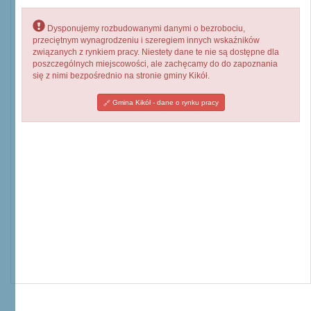
Dysponujemy rozbudowanymi danymi o bezrobociu,
przeciętnym wynagrodzeniu i szeregiem innych wskaźników
związanych z rynkiem pracy. Niestety dane te nie są dostępne dla
poszczególnych miejscowości, ale zachęcamy do do zapoznania
się z nimi bezpośrednio na stronie gminy Kikół.
Gmina Kikół - dane o rynku pracy