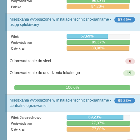
96,03%
Województwo
94,20%
Polska
Mieszkania wyposażone w instalacje techniczno-sanitarne -
57,69%
ustęp spłukiwany
57,69%
Wieś
89,37%
Województwo
88,08%
Cały kraj
Odprowadzenie do sieci
0
Odprowadzenie do urządzenia lokalnego
15
0,0%
100,0%
Mieszkania wyposażone w instalacje techniczno-sanitarne -
69,23%
centralne ogrzewanie
69,23%
Wieś Jarczechowo
77,37%
Województwo
77,80%
Cały kraj