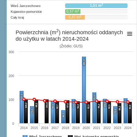
2
1,51 m
Wieś Jarczechowo
2
0,37 m
Kujawsko-pomorskie
2
0,47 m
Cały kraj
2
Powierzchnia (m
) nieruchomości oddanych
do użytku w latach 2014-2024
(Źródło: GUS)
300
281,3
200
137,0
131,0
100
107,0
104,0
103,0
101,8
100,2
98,2
97,6
95,2
93,0
94,2
92,7
92,0
92,5
90,8
86,2
73,0
73,5
56,3
0
2014
2015
2016
2017
2018
2019
2020
2021
2022
2023
2024