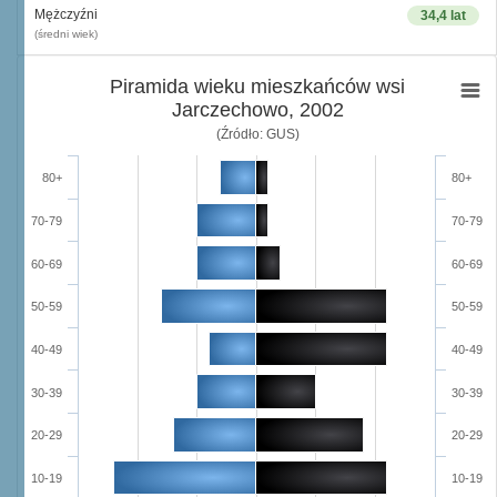
Mężczyźni
34,4 lat
(średni wiek)
Piramida wieku mieszkańców wsi
Jarczechowo, 2002
(Źródło: GUS)
80+
80+
70-79
70-79
60-69
60-69
50-59
50-59
40-49
40-49
30-39
30-39
20-29
20-29
10-19
10-19