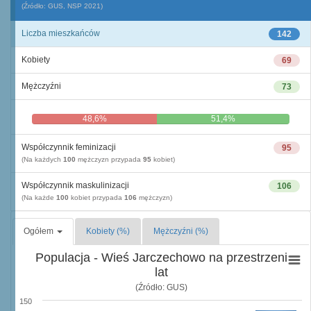
(Źródło: GUS, NSP 2021)
Liczba mieszkańców
142
Kobiety
69
Mężczyźni
73
48,6%
51,4%
Współczynnik feminizacji
95
(Na każdych
100
mężczyzn przypada
95
kobiet)
Współczynnik maskulinizacji
106
(Na każde
100
kobiet przypada
106
mężczyzn)
Ogółem
Kobiety (%)
Mężczyźni (%)
Populacja - Wieś Jarczechowo na przestrzeni
lat
(Źródło: GUS)
150