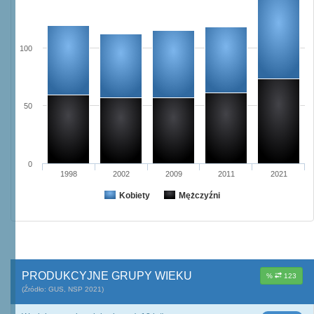
100
50
0
1998
2002
2009
2011
2021
Kobiety
Mężczyźni
PRODUKCYJNE GRUPY WIEKU
%
123
(Źródło: GUS, NSP 2021)