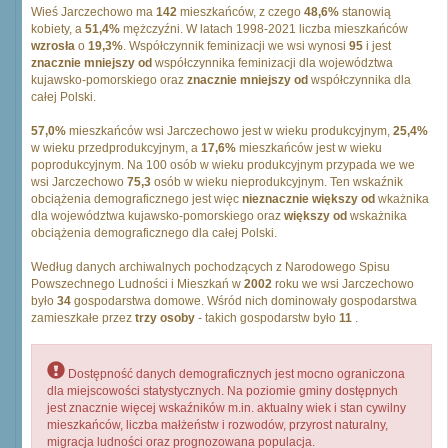
Wieś Jarczechowo ma
142
mieszkańców, z czego
48,6%
stanowią
kobiety, a
51,4%
mężczyźni. W latach 1998-2021 liczba mieszkańców
wzrosła
o
19,3%
. Współczynnik feminizacji we wsi wynosi
95
i jest
znacznie mniejszy od
współczynnika feminizacji dla województwa
kujawsko-pomorskiego oraz
znacznie mniejszy od
współczynnika dla
całej Polski.
57,0%
mieszkańców wsi Jarczechowo jest w wieku produkcyjnym,
25,4%
w wieku przedprodukcyjnym, a
17,6%
mieszkańców jest w wieku
poprodukcyjnym. Na 100 osób w wieku produkcyjnym przypada we we
wsi Jarczechowo
75,3
osób w wieku nieprodukcyjnym. Ten wskaźnik
obciążenia demograficznego jest więc
nieznacznie większy od
wkażnika
dla województwa kujawsko-pomorskiego oraz
większy od
wskażnika
obciążenia demograficznego dla całej Polski.
Według danych archiwalnych pochodzących z Narodowego Spisu
Powszechnego Ludności i Mieszkań w
2002
roku we wsi Jarczechowo
było
34
gospodarstwa domowe. Wśród nich dominowały gospodarstwa
zamieszkałe przez
trzy osoby
- takich gospodarstw było
11
.
Dostępność danych demograficznych jest mocno ograniczona
dla miejscowości statystycznych. Na poziomie gminy dostępnych
jest znacznie więcej wskaźników m.in. aktualny wiek i stan cywilny
mieszkańców, liczba małżeństw i rozwodów, przyrost naturalny,
migracja ludności oraz prognozowana populacja.