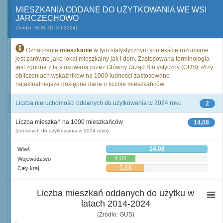
MIESZKANIA ODDANE DO UŻYTKOWANIA WE WSI
JARCZECHOWO
(Źródło: GUS, 31.XII.2024)
Oznaczenie
mieszkanie
w tym statystycznym kontekście rozumiane
jest zarówno jako lokal mieszkalny jak i dom. Zastosowana terminologia
jest zgodna z tą stosowaną przez Główny Urząd Statystyczny (GUS). Przy
obliczeniach wskaźników na 1000 ludności zastosowano
najaktualniejsze dostępne dane o liczbie mieszkańców.
Liczba nieruchomości oddanych do użytkowania w 2024 roku
2
Liczba mieszkań na 1000 mieszkańców
14,08
(oddanych do użytkowania w 2024 roku)
14,08
Wieś
4,04
Województwo
5,33
Cały kraj
Liczba mieszkań oddanych do użytku w
latach 2014-2024
(Źródło: GUS)