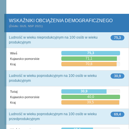
WSKAŹNIKI OBCIĄŻENIA DEMOGRAFICZNEGO
(Źródło: GUS, NSP 2021)
Ludność w wieku nieprodukcyjnym na 100 osób w wieku
75,3
produkcyjnym
75,3
Wieś
71,1
Kujawsko-pomorskie
70,8
Kraj
Ludność w wieku poprodukcyjnym na 100 osób w wieku
30,9
produkcyjnym
30,9
Tutaj
40,0
Kujawsko-pomorskie
39,5
Kraj
Ludność w wieku poprodukcyjnym na 100 osób w wieku
69,4
przedprodukcyjnym