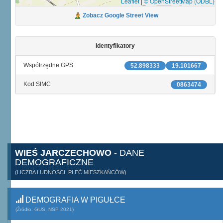
Leaflet
|
© OpenStreetMap (ODBL)
Zobacz Google Street View
Identyfikatory
Współrzędne GPS
52.898333
19.101667
Kod SIMC
0863474
WIEŚ JARCZECHOWO
- DANE
DEMOGRAFICZNE
(LICZBA LUDNOŚCI, PŁEĆ MIESZKAŃCÓW)
DEMOGRAFIA W PIGUŁCE
(Źródło: GUS, NSP 2021)