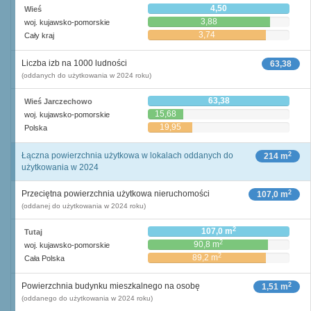
4,50
Wieś
3,88
woj. kujawsko-pomorskie
3,74
Cały kraj
Liczba izb na 1000 ludności
63,38
(oddanych do użytkowania w 2024 roku)
63,38
Wieś Jarczechowo
15,68
woj. kujawsko-pomorskie
19,95
Polska
2
Łączna powierzchnia użytkowa w lokalach oddanych do
214 m
użytkowania w 2024
2
Przeciętna powierzchnia użytkowa nieruchomości
107,0 m
(oddanej do użytkowania w 2024 roku)
2
107,0 m
Tutaj
2
90,8 m
woj. kujawsko-pomorskie
2
89,2 m
Cała Polska
2
Powierzchnia budynku mieszkalnego na osobę
1,51 m
(oddanego do użytkowania w 2024 roku)