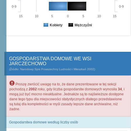
0-9
0-9
15
10
5
0
5
10
15
Kobiety
Mężczyźni
GOSPODARSTWA DOMOWE WE WSI
JARCZECHOWO
(Źródło: Narodowy Spis Powszechny Ludności i Mieszkań 2002)
Proszę zwrócić uwagę na to, że dane prezentowane w tej sekcji
pochodzą z
2002
roku, gdy liczba gospodarstw domowych wynosiła
34
, i
mogą już być mocno nieaktualne. Jednakże są to najświeższe dostępne
dane tego typu dla miejscowości statystycznych dlatego przedstawione
są tutaj dla kompletności w myśl zasady lepsze dane archiwalne, niż
żadne.
Gospodarstwa domowe według liczby osób