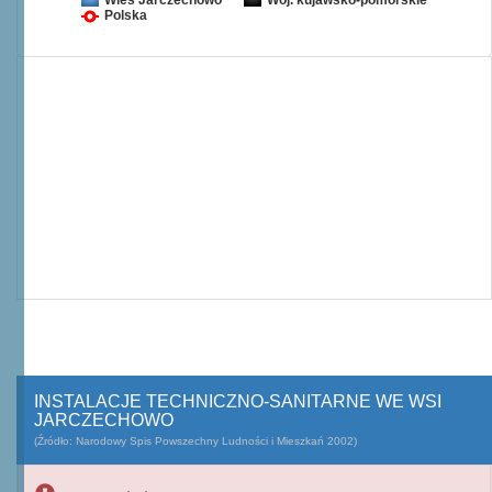
Wieś Jarczechowo
Woj. kujawsko-pomorskie
Polska
INSTALACJE TECHNICZNO-SANITARNE WE WSI
JARCZECHOWO
(Źródło: Narodowy Spis Powszechny Ludności i Mieszkań 2002)