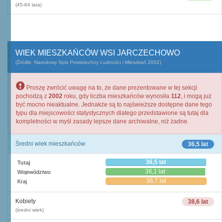
(45-64 lata)
WIEK MIESZKAŃCÓW WSI JARCZECHOWO
(Źródło: Narodowy Spis Powszechny Ludności i Mieszkań 2002)
Proszę zwrócić uwagę na to, że dane prezentowane w tej sekcji
pochodzą z
2002
roku, gdy liczba mieszkańców wynosiła
112
, i mogą już
być mocno nieaktualne. Jednakże są to najświeższe dostępne dane tego
typu dla miejscowości statystycznych dlatego przedstawione są tutaj dla
kompletności w myśl zasady lepsze dane archiwalne, niż żadne.
Średni wiek mieszkańców
36,5 lat
36,5 lat
Tutaj
36,1 lat
Województwo
36,7 lat
Kraj
Kobiety
38,6 lat
(średni wiek)