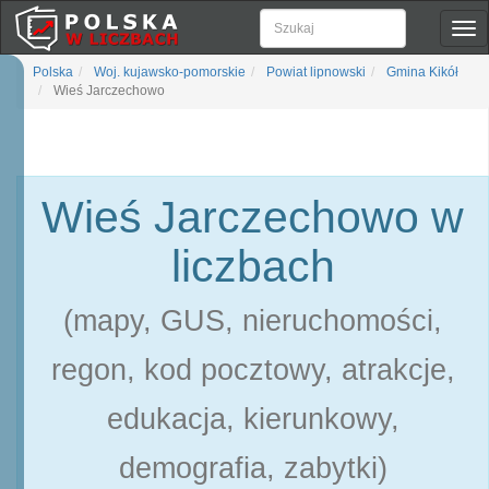
Pok
naw
Polska
Woj. kujawsko-pomorskie
Powiat lipnowski
Gmina Kikół
Wieś Jarczechowo
Wieś Jarczechowo w
liczbach
(mapy, GUS, nieruchomości,
regon, kod pocztowy, atrakcje,
edukacja, kierunkowy,
demografia, zabytki)