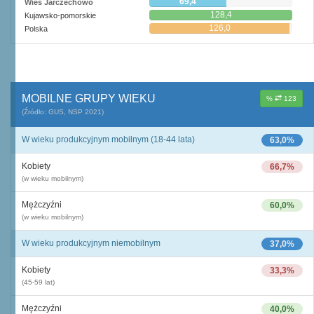
69,4
Wieś Jarczechowo
128,4
Kujawsko-pomorskie
126,0
Polska
MOBILNE GRUPY WIEKU
%
123
(Źródło: GUS, NSP 2021)
W wieku produkcyjnym mobilnym (18-44 lata)
63,0%
Kobiety
66,7%
(w wieku mobilnym)
Mężczyźni
60,0%
(w wieku mobilnym)
W wieku produkcyjnym niemobilnym
37,0%
Kobiety
33,3%
(45-59 lat)
Mężczyźni
40,0%