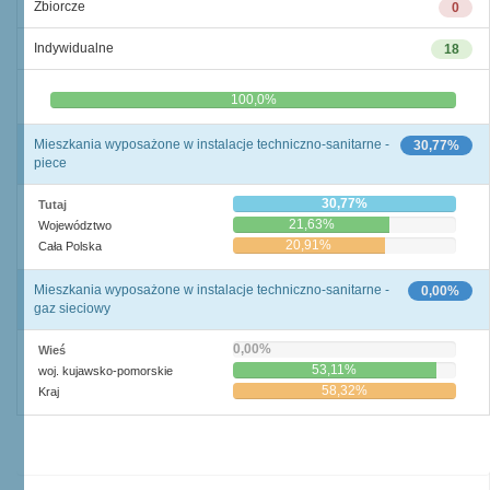
Zbiorcze
0
Indywidualne
18
0,0%
100,0%
Mieszkania wyposażone w instalacje techniczno-sanitarne -
30,77%
piece
30,77%
Tutaj
21,63%
Województwo
20,91%
Cała Polska
Mieszkania wyposażone w instalacje techniczno-sanitarne -
0,00%
gaz sieciowy
0,00%
Wieś
53,11%
woj. kujawsko-pomorskie
58,32%
Kraj