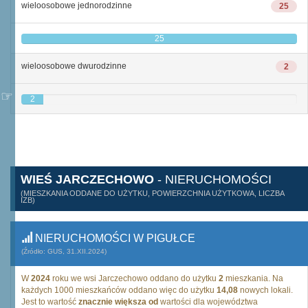
wieloosobowe jednorodzinne
25
25
wieloosobowe dwurodzinne
2
2
WIEŚ JARCZECHOWO
- NIERUCHOMOŚCI
(MIESZKANIA ODDANE DO UŻYTKU, POWIERZCHNIA UŻYTKOWA, LICZBA
IZB)
NIERUCHOMOŚCI W PIGUŁCE
(Źródło: GUS, 31.XII.2024)
W
2024
roku we wsi Jarczechowo oddano do użytku
2
mieszkania. Na
każdych 1000 mieszkańców oddano więc do użytku
14,08
nowych lokali.
Jest to wartość
znacznie większa od
wartości dla województwa