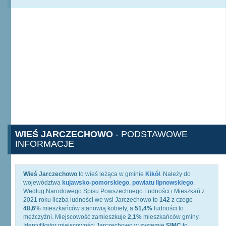
WIEŚ JARCZECHOWO
- PODSTAWOWE
INFORMACJE
Wieś Jarczechowo
to wieś leżąca w gminie
Kikół
. Należy do
województwa
kujawsko-pomorskiego
,
powiatu lipnowskiego
.
Według Narodowego Spisu Powszechnego Ludności i Mieszkań z
2021 roku liczba ludności we wsi Jarczechowo to
142
z czego
48,6%
mieszkańców stanowią kobiety, a
51,4%
ludności to
mężczyźni. Miejscowość zamieszkuje
2,1%
mieszkańców gminy.
Identyfikator miejscowości Jarczechowo w systemie
SIMC
to