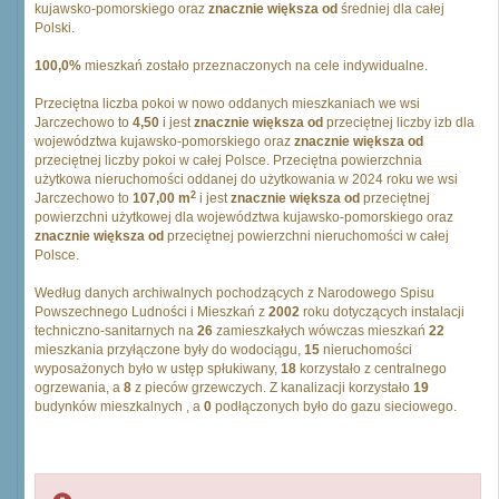
kujawsko-pomorskiego oraz
znacznie większa od
średniej dla całej
Polski.
100,0%
mieszkań zostało przeznaczonych na cele indywidualne.
Przeciętna liczba pokoi w nowo oddanych mieszkaniach we wsi
Jarczechowo to
4,50
i jest
znacznie większa od
przeciętnej liczby izb dla
województwa kujawsko-pomorskiego oraz
znacznie większa od
przeciętnej liczby pokoi w całej Polsce. Przeciętna powierzchnia
użytkowa nieruchomości oddanej do użytkowania w 2024 roku we wsi
2
Jarczechowo to
107,00 m
i jest
znacznie większa od
przeciętnej
powierzchni użytkowej dla województwa kujawsko-pomorskiego oraz
znacznie większa od
przeciętnej powierzchni nieruchomości w całej
Polsce.
Według danych archiwalnych pochodzących z Narodowego Spisu
Powszechnego Ludności i Mieszkań z
2002
roku dotyczących instalacji
techniczno-sanitarnych na
26
zamieszkałych wówczas mieszkań
22
mieszkania przyłączone były do wodociągu,
15
nieruchomości
wyposażonych było w ustęp spłukiwany,
18
korzystało z centralnego
ogrzewania, a
8
z pieców grzewczych. Z kanalizacji korzystało
19
budynków mieszkalnych , a
0
podłączonych było do gazu sieciowego.