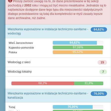
Proszę zwrócić uwagę na to, że dane prezentowane w tej sekcji
pochodzą z
2002
roku i mogą już być mocno nieaktualne. Jednakże są to
najświeższe dostępne dane tego typu dla miejscowości statystycznych
dlatego przedstawione są tutaj dla kompletności w myśl zasady lepsze
dane archiwalne, niż żadne.
Mieszkania wyposażone w instalacje techniczno-sanitarne -
84,62%
wodociąg
84,62%
Wieś Jarczechowo
97,08%
Kujawsko-pomorskie
95,62%
Polska
Wodociąg z sieci
15
Wodociąg lokalny
7
68,2%
31,8%
Mieszkania wyposażone w instalacje techniczno-sanitarne -
76,00%
kanalizacja
76,00%
Tutaj