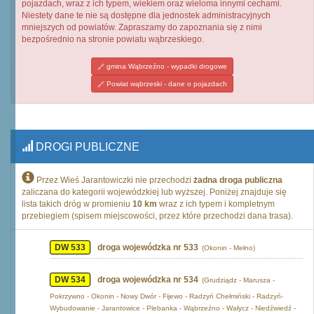
pojazdach, wraz z ich typem, wiekiem oraz wieloma innymi cechami.
Niestety dane te nie są dostępne dla jednostek administracyjnych
mniejszych od powiatów. Zapraszamy do zapoznania się z nimi
bezpośrednio na stronie powiatu wąbrzeskiego.
gmina Wąbrzeźno - wypadki drogowe
Powiat wąbrzeski - dane o pojazdach
DROGI PUBLICZNE
Przez Wieś Jarantowiczki nie przechodzi
żadna droga publiczna
zaliczana do kategorii wojewódzkiej lub wyższej. Poniżej znajduje się
lista takich dróg w promieniu
10 km
wraz z ich typem i kompletnym
przebiegiem (spisem miejscowości, przez które przechodzi dana trasa).
DW 533
droga wojewódzka nr 533
(Okonin - Mełno)
DW 534
droga wojewódzka nr 534
(Grudziądz - Marusza -
Pokrzywno - Okonin - Nowy Dwór - Fijewo - Radzyń Chełmiński - Radzyń-
Wybudowanie - Jarantowice - Plebanka - Wąbrzeźno - Wałycz - Niedźwiedź -