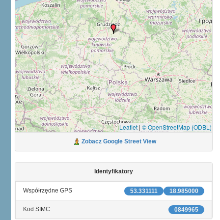
Leaflet
|
© OpenStreetMap (ODBL)
Zobacz Google Street View
Identyfikatory
Współrzędne GPS
53.331111
18.985000
Kod SIMC
0849965