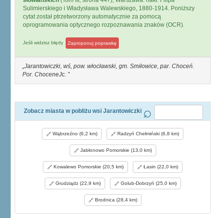
słowiańskich
(Tom III, strona 447), Warszawa: nakł. Filipa
Sulimierskiego i Władysława Walewskiego, 1880-1914. Poniższy
cytat został ptrzetworzony automatycznie za pomocą
oprogramowania optycznego rozpoznawania znaków (OCR).
Jeśli widzisz błędy
Zaproponuj poprawkę
Jarantowiczki, wś, pow. włocławski, gm. Smiłowice, par. Choceń.
Por. ChoceneJc.
Zobacz miasta w pobliżu wsi Jarantowiczki
Wąbrzeźno (6,2 km)
Radzyń Chełmiński (6,8 km)
Jabłonowo Pomorskie (13,0 km)
Kowalewo Pomorskie (20,5 km)
Łasin (22,0 km)
Grudziądz (22,9 km)
Golub-Dobrzyń (25,0 km)
Brodnica (28,4 km)