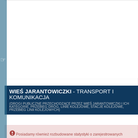
WIEŚ JARANTOWICZKI
- TRANSPORT I
KOMUNIKACJA
(DROGI PUBLICZNE PRZECHODZĄCE PRZEZ WIEŚ JARANTOWICZKI I ICH
KATEGORIE, PRZEBIEG DRÓG, LINIE KOLEJOWE, STACJE KOLEJOWE,
PRZEBIEG LINII KOLEJOWYCH)
Posiadamy również rozbudowane statystyki o zarejestrowanych