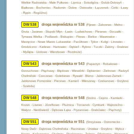
Wielkie Radowiska - Małe Pułkowo - Lipnica - Sokoligóra - Golub-Dobrzyń -
Białkowo - Bocheniec - Radomin - Dobre - Ostrowite - Łączonek - Cetki - Ławy
- Rypin - Rogóźno)
DW 538
droga wojewódzka nr 538
(Fijewo - Zakrzewo - Mełno -
Gruta - Jasiewo - Słupski Młyn - Łasin - Ludwichowo - Plesewo - Goczałki -
Tymawa Wielka - Podlasek - Biskupiec - Fitowo - Bielice - Wawrowice -
Marzęcice - Nowe Miasto Lubawskie - Pacółtowo - Tylice - Kuligi - Linowiec -
Grodziczno - Katlewo - Hartowiec - Dębień - Rybno - Tuczki - Żabiny - Gralewo
- Myślęta - Uzdowo - Wierzbowo - Rozdroże)
DW 543
droga wojewódzka nr 543
(Paparzyn - Robakowo -
Gorzuchowo - Płąchawy - Błędowo - Wiewiórki - Dębieniec - Zielnowo - Radzyń
Chełmiński - Czeczewo - Gołebiewo - Rywałd - Blizno - Jabłonowo-Zamek -
Jabłonowo Pomorskie - Piecewo - Kamień - Mileszewy - Czekanowo - Grzybno
- Szabda)
DW 548
droga wojewódzka nr 548
(Stolno - Cepno - Kamlarki -
Krusin - Lisewo - Józefkowo - Płużnica - Trzcianek - Cymbark - Wąbrzeźno -
Wałycz - Niedźwiedź - Dębowa Łąka - Fryzanowo - Grabówiec - Pląchoty)
DW 551
droga wojewódzka nr 551
(Strzyżawa - Ostromecko -
Nowy Dwór - Dąbrowa Chełmińska - Raciniewo - Unisław - Grzybno - Wybcz -
Nawra - Kończewice - Chełmża - Pluskowęsy - Zelgno - Dźwierzno - Węgorzyn