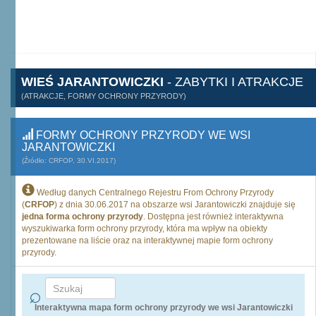
WIEŚ JARANTOWICZKI
- ZABYTKI I ATRAKCJE
(ATRAKCJE, FORMY OCHRONY PRZYRODY)
FORMY OCHRONY PRZYRODY WE WSI
JARANTOWICZKI
(Źródło: CRFOP, 30.VI.2017)
Według danych Centralnego Rejestru From Ochrony Przyrody
(
CRFOP
) z dnia 30.06.2017 na obszarze wsi Jarantowiczki znajduje się
jedna forma ochrony przyrody
. Dostępna jest również interaktywna
wyszukiwarka form ochrony przyrody, która ma wpływ na obiekty
prezentowane na liście oraz na interaktywnej mapie form ochrony
przyrody.
Interaktywna mapa form ochrony przyrody we wsi Jarantowiczki