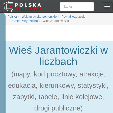
Pok
naw
Polska
Woj. kujawsko-pomorskie
Powiat wąbrzeski
Gmina Wąbrzeźno
Wieś Jarantowiczki
Wieś Jarantowiczki w
liczbach
(mapy, kod pocztowy, atrakcje,
edukacja, kierunkowy, statystyki,
zabytki, tabele, linie kolejowe,
drogi publiczne)