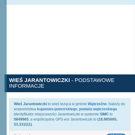
WIEŚ JARANTOWICZKI
- PODSTAWOWE
INFORMACJE
Wieś Jarantowiczki
to wieś leżąca w gminie
Wąbrzeźno
. Należy do
województwa
kujawsko-pomorskiego
,
powiatu wąbrzeskiego
.
Identyfikator miejscowości Jarantowiczki w systemie
SIMC
to
0849965
, a współrzędne GPS wsi Jarantowiczki to
(18.985000,
53.331111)
.