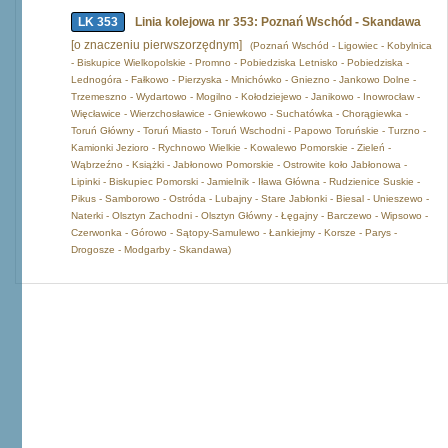
LK 353
Linia kolejowa nr 353: Poznań Wschód - Skandawa
[o znaczeniu pierwszorzędnym]
(Poznań Wschód - Ligowiec - Kobylnica
- Biskupice Wielkopolskie - Promno - Pobiedziska Letnisko - Pobiedziska -
Lednogóra - Fałkowo - Pierzyska - Mnichówko - Gniezno - Jankowo Dolne -
Trzemeszno - Wydartowo - Mogilno - Kołodziejewo - Janikowo - Inowrocław -
Więcławice - Wierzchosławice - Gniewkowo - Suchatówka - Chorągiewka -
Toruń Główny - Toruń Miasto - Toruń Wschodni - Papowo Toruńskie - Turzno -
Kamionki Jezioro - Rychnowo Wielkie - Kowalewo Pomorskie - Zieleń -
Wąbrzeźno - Książki - Jabłonowo Pomorskie - Ostrowite koło Jabłonowa -
Lipinki - Biskupiec Pomorski - Jamielnik - Iława Główna - Rudzienice Suskie -
Pikus - Samborowo - Ostróda - Lubajny - Stare Jabłonki - Biesal - Unieszewo -
Naterki - Olsztyn Zachodni - Olsztyn Główny - Łęgajny - Barczewo - Wipsowo -
Czerwonka - Górowo - Sątopy-Samulewo - Łankiejmy - Korsze - Parys -
Drogosze - Modgarby - Skandawa)