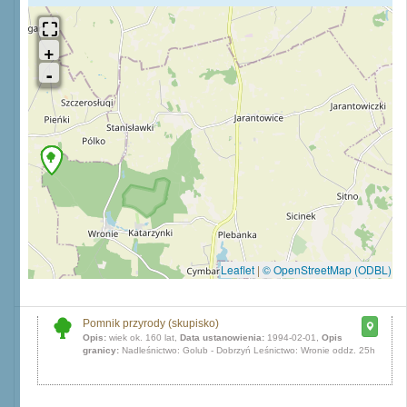
Leaflet
|
© OpenStreetMap (ODBL)
Pomnik przyrody (skupisko)
Opis:
wiek ok. 160 lat,
Data ustanowienia:
1994-02-01,
Opis
granicy:
Nadleśnictwo: Golub - Dobrzyń Leśnictwo: Wronie oddz. 25h