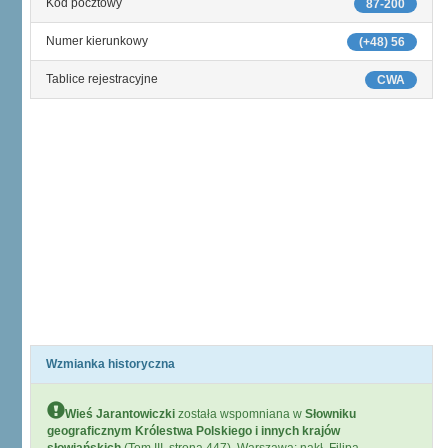
Kod pocztowy
87-200
Numer kierunkowy
(+48) 56
Tablice rejestracyjne
CWA
Wzmianka historyczna
Wieś Jarantowiczki
została wspomniana w
Słowniku
geograficznym Królestwa Polskiego i innych krajów