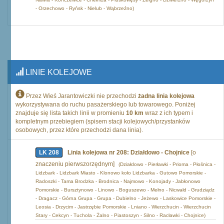
- Orzechowo - Ryńsk - Nielub - Wąbrzeźno)
LINIE KOLEJOWE
Przez Wieś Jarantowiczki nie przechodzi
żadna linia kolejowa
wykorzystywana do ruchu pasażerskiego lub towarowego. Poniżej
znajduje się lista takich linii w promieniu
10 km
wraz z ich typem i
kompletnym przebiegiem (spisem stacji kolejowych/przystanków
osobowych, przez które przechodzi dana linia).
LK 208
Linia kolejowa nr 208: Działdowo - Chojnice
[o
znaczeniu pierwszorzędnym]
(Działdowo - Pierławki - Prioma - Płośnica -
Lidzbark - Lidzbark Miasto - Klonowo koło Lidzbarka - Gutowo Pomorskie -
Radoszki - Tama Brodzka - Brodnica - Najmowo - Konojady - Jabłonowo
Pomorskie - Bursztynowo - Linowo - Boguszewo - Mełno - Nicwałd - Grudziądz
- Dragacz - Górna Grupa - Grupa - Dubielno - Jeżewo - Laskowice Pomorskie -
Leosia - Drzycim - Jastrzębie Pomorskie - Lniano - Wierzchucin - Wierzchucin
Stary - Cekcyn - Tuchola - Żalno - Piastoszyn - Silno - Racławki - Chojnice)